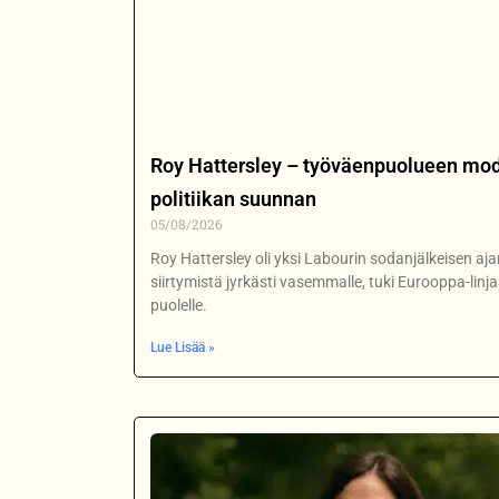
Roy Hattersley – työväenpuolueen mode
politiikan suunnan
05/08/2026
Roy Hattersley oli yksi Labourin sodanjälkeisen aj
siirtymistä jyrkästi vasemmalle, tuki Eurooppa-linja
puolelle.
Lue Lisää »