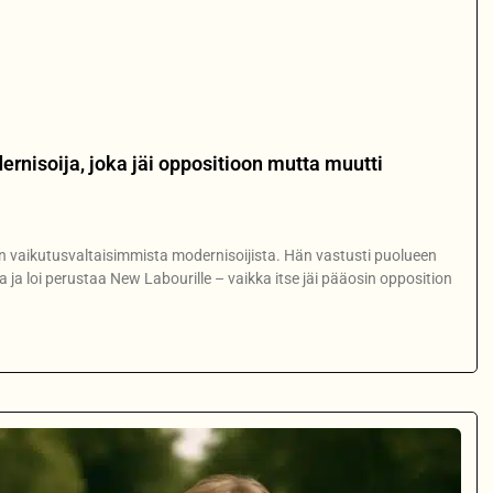
rnisoija, joka jäi oppositioon mutta muutti
an vaikutusvaltaisimmista modernisoijista. Hän vastusti puolueen
a ja loi perustaa New Labourille – vaikka itse jäi pääosin opposition