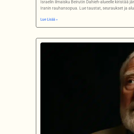
Israelin ilmaisku Beirutin Dahieh-alueelle kiristää 
Iranin rauhansopua. Lue taustat, seuraukset ja al
Lue Lisää »