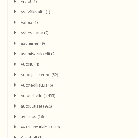
Arviot
(1)
Aseväkivalta
(1)
Ashes
(1)
Ashes-sarja
(2)
asuminen
(9)
asumisartikkelit
(2)
Autoilu
(4)
Autot ja liikenne
(52)
Autoteollisuus
(6)
Autourheilu
(1 455)
autouutiset
(926)
avaruus
(16)
Avaruustutkimus
(10)
Baseball
(1)