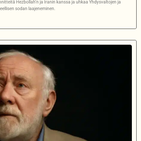
jännitteitä Hezbollah’n ja Iranin kanssa ja uhkaa Yhdysvaltojen ja
ueellisen sodan laajeneminen.