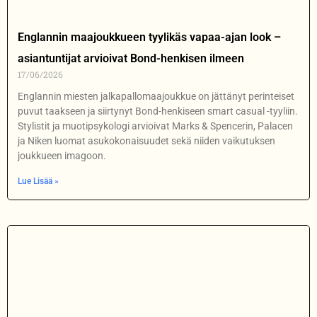
Englannin maajoukkueen tyylikäs vapaa-ajan look –
asiantuntijat arvioivat Bond-henkisen ilmeen
17/06/2026
Englannin miesten jalkapallomaajoukkue on jättänyt perinteiset
puvut taakseen ja siirtynyt Bond-henkiseen smart casual -tyyliin.
Stylistit ja muotipsykologi arvioivat Marks & Spencerin, Palacen
ja Niken luomat asukokonaisuudet sekä niiden vaikutuksen
joukkueen imagoon.
Lue Lisää »