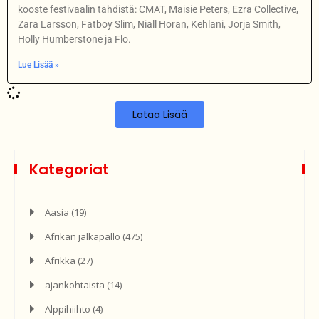
kooste festivaalin tähdistä: CMAT, Maisie Peters, Ezra Collective,
Zara Larsson, Fatboy Slim, Niall Horan, Kehlani, Jorja Smith,
Holly Humberstone ja Flo.
Lue Lisää »
Lataa Lisää
Kategoriat
Aasia
(19)
Afrikan jalkapallo
(475)
Afrikka
(27)
ajankohtaista
(14)
Alppihiihto
(4)