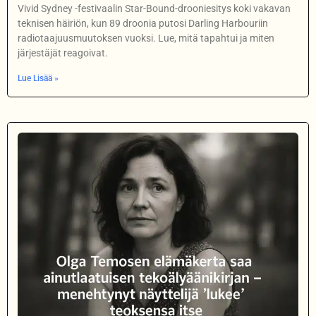
Vivid Sydney -festivaalin Star-Bound-drooniesitys koki vakavan
teknisen häiriön, kun 89 droonia putosi Darling Harbouriin
radiotaajuusmuutoksen vuoksi. Lue, mitä tapahtui ja miten
järjestäjät reagoivat.
Lue Lisää »