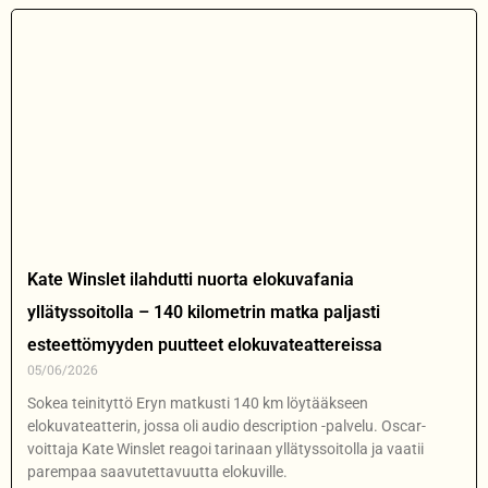
Kate Winslet ilahdutti nuorta elokuvafania
yllätyssoitolla – 140 kilometrin matka paljasti
esteettömyyden puutteet elokuvateattereissa
05/06/2026
Sokea teinityttö Eryn matkusti 140 km löytääkseen
elokuvateatterin, jossa oli audio description -palvelu. Oscar-
voittaja Kate Winslet reagoi tarinaan yllätyssoitolla ja vaatii
parempaa saavutettavuutta elokuville.