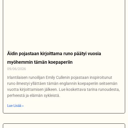
Äidin pojastaan kirjoittama runo päätyi vuosia
myöhemmin tämän koepaperiin
09/06/2026
Irlantilaisen runoilijan Emily Cullenin pojastaan inspiroitunut
runo ilmestyi yllättäen tämän englannin koepaperiin seitsemän
vuotta kirjoittamisen jälkeen. Lue koskettava tarina runoudesta,
perheestä ja elämän sykleistä.
Lue Lisää »