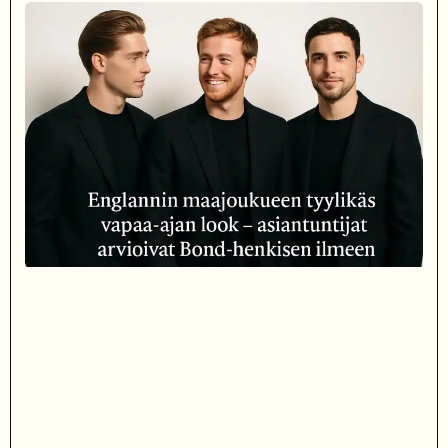
– juuret, kauppa ja turvallisuus yhteistyön ytimessä
Sauli Niinistö ja Jenni Haukio nauttivat Eppu Normaalin
päätöskonsertista Tampereella – kuva Ratinan stadionilta
Mika Poutala vakavassa traktorionnettomuudessa – jalka
murskaantui ja varpaat vaarassa
Venäläiset perheet ”herättävät” Ukrainassa kaatuneita läheisiään
tekoälyn avulla
Onko Britannialla sokea piste UFO-havainnoissa? – UAP-ilmiöiden
tutkinta kyseenalaistetaan