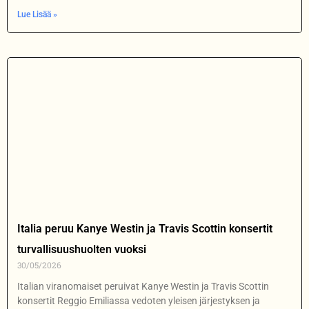
Lue Lisää »
Italia peruu Kanye Westin ja Travis Scottin konsertit
turvallisuushuolten vuoksi
30/05/2026
Italian viranomaiset peruivat Kanye Westin ja Travis Scottin
konsertit Reggio Emiliassa vedoten yleisen järjestyksen ja