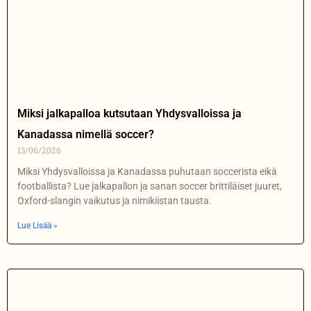
Miksi jalkapalloa kutsutaan Yhdysvalloissa ja
Kanadassa nimellä soccer?
13/06/2026
Miksi Yhdysvalloissa ja Kanadassa puhutaan soccerista eikä
footballista? Lue jalkapallon ja sanan soccer brittiläiset juuret,
Oxford-slangin vaikutus ja nimikiistan tausta.
Lue Lisää »