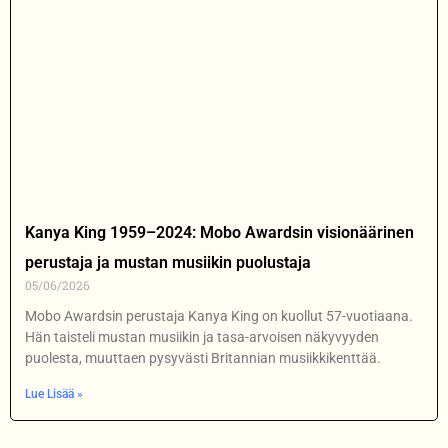
Kanya King 1959–2024: Mobo Awardsin visionäärinen
perustaja ja mustan musiikin puolustaja
05/06/2026
Mobo Awardsin perustaja Kanya King on kuollut 57-vuotiaana.
Hän taisteli mustan musiikin ja tasa-arvoisen näkyvyyden
puolesta, muuttaen pysyvästi Britannian musiikkikenttää.
Lue Lisää »