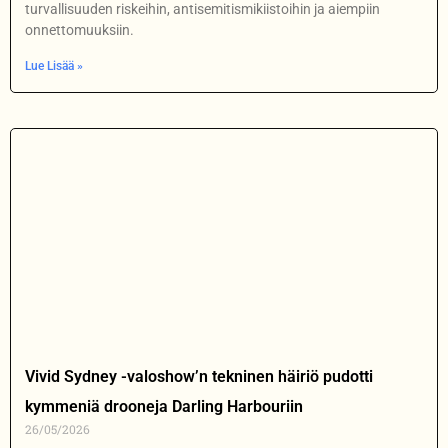
turvallisuuden riskeihin, antisemitismikiistoihin ja aiempiin
onnettomuuksiin.
Lue Lisää »
Vivid Sydney -valoshow’n tekninen häiriö pudotti
kymmeniä drooneja Darling Harbouriin
26/05/2026