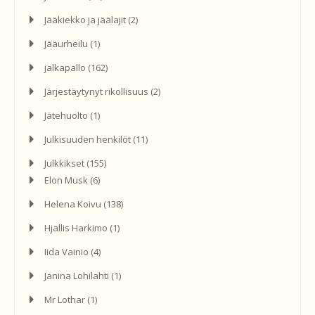
Jääkiekko ja jäälajit
(2)
Jääurheilu
(1)
jalkapallo
(162)
Järjestäytynyt rikollisuus
(2)
Jätehuolto
(1)
Julkisuuden henkilöt
(11)
Julkkikset
(155)
Elon Musk
(6)
Helena Koivu
(138)
Hjallis Harkimo
(1)
Iida Vainio
(4)
Janina Lohilahti
(1)
Mr Lothar
(1)