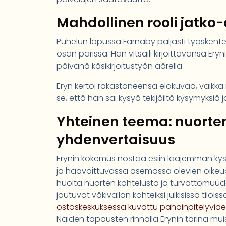
Mahdollinen rooli jatko
Puhelun lopussa Farnaby paljasti työskent
osan parissa. Hän vitsaili kirjoittavansa Ery
päivänä käsikirjoitustyön äärellä.
Eryn kertoi rakastaneensa elokuvaa, vaikka m
se, että hän sai kysyä tekijöiltä kysymyksiä
Yhteinen teema: nuorten
yhdenvertaisuus
Erynin kokemus nostaa esiin laajemman kys
ja haavoittuvassa asemassa olevien oikeudet
huolta nuorten kohtelusta ja turvattomuude
joutuvat väkivallan kohteiksi julkisissa tilois
ostoskeskuksessa kuvattu pahoinpitelyvideo,
Näiden tapausten rinnalla Erynin tarina muis