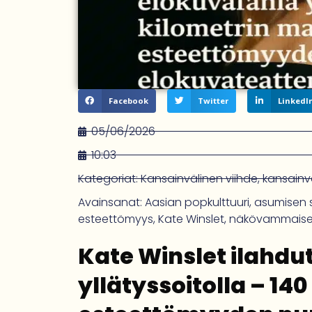
Facebook
Twitter
LinkedI
05/06/2026
10:03
Kategoriat:
Kansainvälinen viihde
,
kansainvä
Avainsanat:
Aasian popkulttuuri
,
asumisen 
esteettömyys
,
Kate Winslet
,
näkövammaise
Kate Winslet ilahdu
yllätyssoitolla – 14