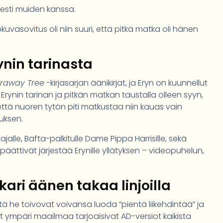
esti muiden kanssa.
kuvasovitus oli niin suuri, että pitkä matka oli hänen
ynin tarinasta
araway Tree
-kirjasarjan äänikirjat, ja Eryn on kuunnellut
 Erynin tarinan ja pitkän matkan taustalla olleen syyn,
, että nuoren tytön piti matkustaa niin kauas vain
uksen.
ajalle, Bafta-palkitulle Dame Pippa Harrisille, sekä
päättivät järjestää Erynille yllätyksen – videopuhelun,
ari äänen takaa linjoilla
ä he toivovat voivansa luoda ”pientä liikehdintää” ja
t ympäri maailmaa tarjoaisivat AD-versiot kaikista