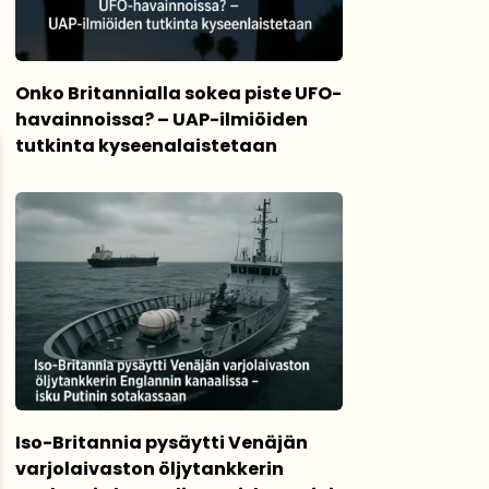
Onko Britannialla sokea piste UFO-
havainnoissa? – UAP-ilmiöiden
tutkinta kyseenalaistetaan
Iso-Britannia pysäytti Venäjän
varjolaivaston öljytankkerin