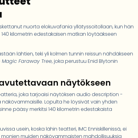
utteet
a
oskettanut nuorta elokuvafania yllätyssoitollaan, kun hän
140 kilometrin edestakaisen matkan löytääkseen
ästään lähtien, teki yli kolmen tunnin reissun nähdäkseen
 Magic Faraway Tree
, joka perustuu Enid Blytonin
aavutettavaan näytökseen
eatteria, joka tarjoaisi näytöksen audio description -
illa näkövammaisille. Lopulta he löysivät vain yhden
a sinne pääsy merkitsi 140 kilometrin edestakaista
uvissa usein, koska lähin teatteri, IMC Enniskillenissä, ei
 ja monien muiden näkövammaisten mahdollisuuksia