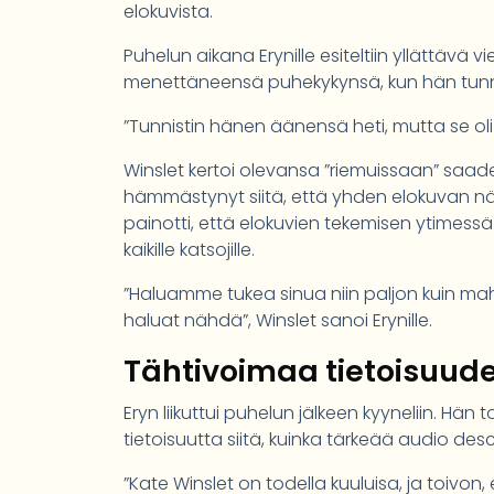
elokuvista.
Puhelun aikana Erynille esiteltiin yllättävä vi
menettäneensä puhekykynsä, kun hän tunnis
”Tunnistin hänen äänensä heti, mutta se oli si
Winslet kertoi olevansa ”riemuissaan” saade
hämmästynyt siitä, että yhden elokuvan nä
painotti, että elokuvien tekemisen ytimessä 
kaikille katsojille.
”Haluamme tukea sinua niin paljon kuin mah
haluat nähdä”, Winslet sanoi Erynille.
Tähtivoimaa tietoisuude
Eryn liikuttui puhelun jälkeen kyyneliin. H
tietoisuutta siitä, kuinka tärkeää audio des
”Kate Winslet on todella kuuluisa, ja toivo