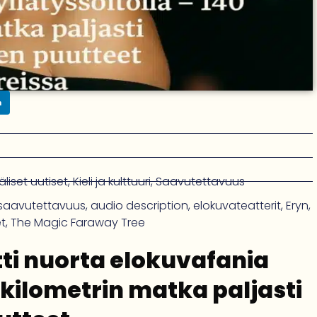
n
liset uutiset
,
Kieli ja kulttuuri
,
Saavutettavuus
saavutettavuus
,
audio description
,
elokuvateatterit
,
Eryn
,
t
,
The Magic Faraway Tree
tti nuorta elokuvafania
0 kilometrin matka paljasti