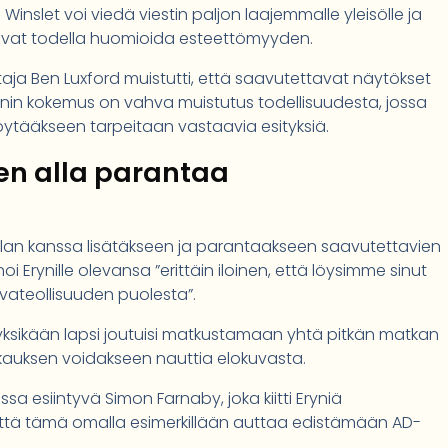
nslet voi viedä viestin paljon laajemmalle yleisölle ja
 alkavat todella huomioida esteettömyyden.
ohtaja Ben Luxford muistutti, että saavutettavat näytökset
in kokemus on vahva muistutus todellisuudesta, jossa
ytääkseen tarpeitaan vastaavia esityksiä.
en alla parantaa
alan kanssa lisätäkseen ja parantaakseen saavutettavien
 Erynille olevansa ”erittäin iloinen, että löysimme sinut
vateollisuuden puolesta”.
ksikään lapsi joutuisi matkustamaan yhtä pitkän matkan
ulkkauksen voidakseen nauttia elokuvasta.
assa esiintyvä Simon Farnaby, joka kiitti Eryniä
 että tämä omalla esimerkillään auttaa edistämään AD-