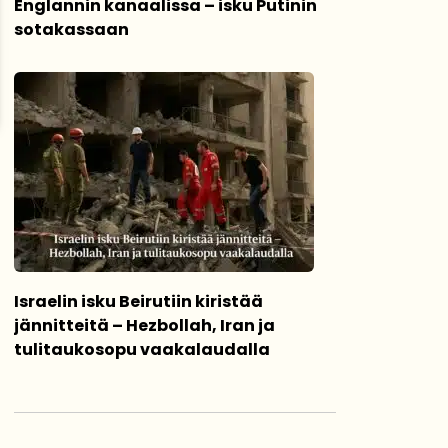
Englannin kanaalissa – isku Putinin
sotakassaan
Israelin isku Beirutiin kiristää
jännitteitä – Hezbollah, Iran ja
tulitaukosopu vaakalaudalla