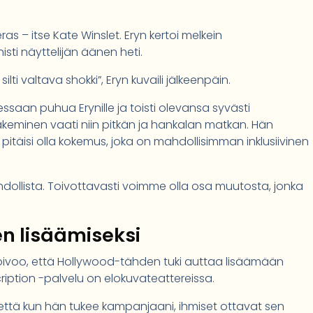
eras – itse Kate Winslet. Eryn kertoi melkein
ti näyttelijän äänen heti.
lti valtava shokki”, Eryn kuvaili jälkeenpäin.
ssaan puhua Erynille ja toisti olevansa syvästi
keminen vaati niin pitkän ja hankalan matkan. Hän
pitäisi olla kokemus, joka on mahdollisimman inklusiivinen
dollista. Toivottavasti voimme olla osa muutosta, jonka
n lisäämiseksi
än toivoo, että Hollywood-tähden tuki auttaa lisäämään
cription -palvelu on elokuvateattereissa.
n, että kun hän tukee kampanjaani, ihmiset ottavat sen