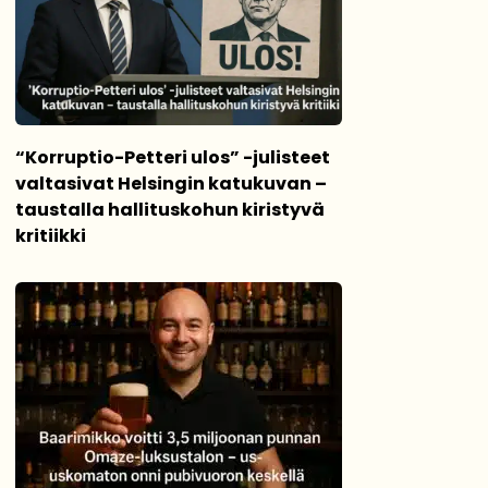
“Korruptio-Petteri ulos” -julisteet
valtasivat Helsingin katukuvan –
taustalla hallituskohun kiristyvä
kritiikki