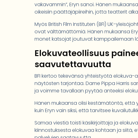
vakavammin”, Eryn sanoi. Hänen mukaansa Wi
oikeisiin päättäjäpiireihin, jotta teatterit
Myös British Film Instituten (BFI) UK-yleisöj
ovat välttämättömiä. Hänen mukaansa Eryn
monet katsojat joutuvat kamppailemaan lö
Elokuvateollisuus paine
saavutettavuutta
BFI kertoo tekevänsä yhteistyötä elokuva-
näytösten tarjontaa. Dame Pippa Harris sanoi
ja voimme tavallaan pyytää anteeksi eloku
Hänen mukaansa olisi kestämätöntä, että y
kuin Eryn vain siksi, että tarvitsee kuvailut
Samaa viestiä toisti käsikirjoittaja ja elokuv
kiinnostuksesta elokuvaa kohtaan ja siitä,
palvelujen saatavuutta.