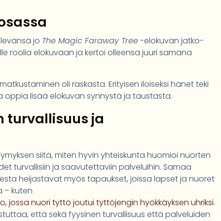
-osassa
elevänsä jo
The Magic Faraway Tree
-elokuvan jatko-
nille roolia elokuvaan ja kertoi olleensa juuri samana
atkustaminen oli raskasta. Erityisen iloiseksi hänet teki
 ja oppia lisää elokuvan synnystä ja taustasta.
 turvallisuus ja
ymyksen siitä, miten hyvin yhteiskunta huomioi nuorten
 turvallisiin ja saavutettaviin palveluihin. Samaa
sta heijastavat myös tapaukset, joissa lapset ja nuoret
sa – kuten
 jossa nuori tyttö joutui tyttöjengin hyökkäyksen uhriksi
.
tuttaa, että sekä fyysinen turvallisuus että palveluiden