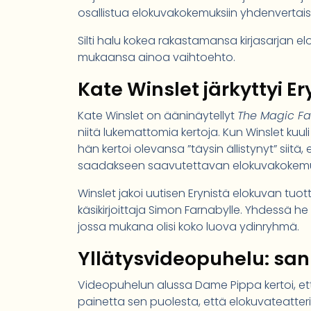
osallistua elokuvakokemuksiin yhdenvertais
Silti halu kokea rakastamansa kirjasarjan elo
mukaansa ainoa vaihtoehto.
Kate Winslet järkyttyi Er
Kate Winslet on ääninäytellyt
The Magic F
niitä lukemattomia kertoja. Kun Winslet kuuli
hän kertoi olevansa ”täysin ällistynyt” siitä
saadakseen saavutettavan elokuvakokem
Winslet jakoi uutisen Erynistä elokuvan tuott
käsikirjoittaja Simon Farnabylle. Yhdessä he 
jossa mukana olisi koko luova ydinryhmä.
Yllätysvideopuhelu: sank
Videopuhelun alussa Dame Pippa kertoi, ett
painetta sen puolesta, että elokuvateatteri