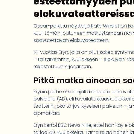
esteettömyyden pu
elokuvateattereiss
Oscar-palkittu näyttelijä Kate Winslet on k
kuuli tämän joutuneen matkustamaan noin 
saavutettavan elokuvateatterin.
14-vuotias Eryn, joka on ollut sokea syntym
– tai tarkemmin, kuullakseen – elokuvan
The
rakastettuun kirjasarjaan.
Pitkä matka ainoaan s
Erynin perhe etsi laajalta alueelta elokuvat
palvelulla (AD), eli kuvailutulkkauskuulokke
teatterin, joka tarjosi kyseisen palvelun – j
ajomatkaa.
Eryn kertoi BBC News NI:lle, ettei hän käy elok
tarjoa AD-kuulokkeita. Tämä rajaa hänen