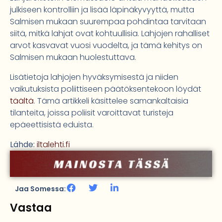
julkiseen kontrolliin ja lisää läpinäkyvyyttä, mutta
Salmisen mukaan suurempaa pohdintaa tarvitaan
siitä, mitkä lahjat ovat kohtuullisia. Lahjojen rahalliset
arvot kasvavat vuosi vuodelta, ja tämä kehitys on
Salmisen mukaan huolestuttava.
Lisätietoja lahjojen hyväksymisestä ja niiden
vaikutuksista poliittiseen päätöksentekoon löydät
täältä
. Tämä artikkeli käsittelee samankaltaisia
tilanteita, joissa poliisit varoittavat turisteja
epäeettisistä eduista.
Lähde:
iltalehti.fi
Jaa Somessa:
Vastaa