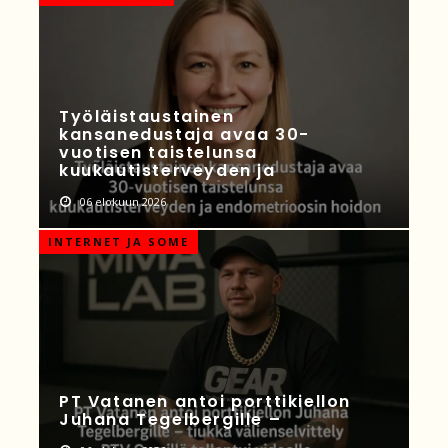
Työläistaustainen
kansanedustaja avaa 30-
vuotisen taistelunsa
kuukautisterveyden ja
06 elokuun 2026
INTERNET JA SOME
PT Vatanen antoi porttikiellon
Juhana Tegelbergille –