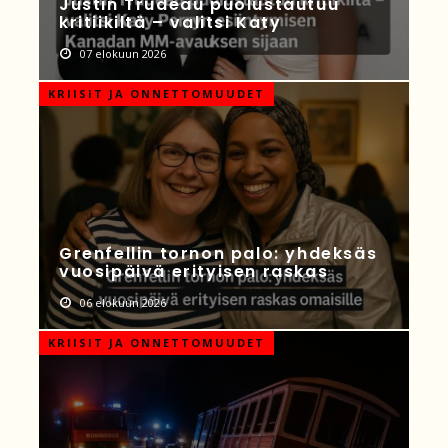
Justin Trudeau puolustautuu
kritiikiltä – valitsi Katy
07 elokuun 2026
KRIISIT JA ONNETTOMUUDET
Grenfellin tornon palo: yhdeksäs
vuosipäivä erityisen raskas
06 elokuun 2026
KRIISIT JA ONNETTOMUUDET