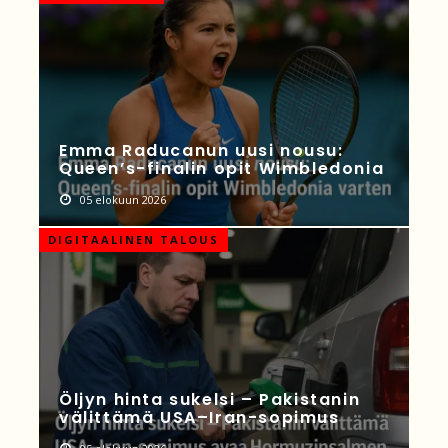
Emma Raducanun uusi nousu:
Queen’s-finalin opit Wimbledonia
05 elokuun 2026
DIGITAALINEN TALOUS
Öljyn hinta sukelsi – Pakistanin
välittämä USA–Iran-sopimus