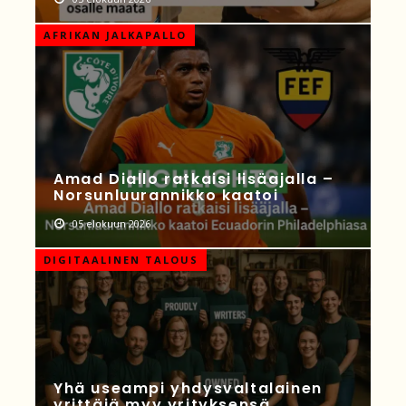
AFRIKAN JALKAPALLO
Amad Diallo ratkaisi lisäajalla –
Norsunluurannikko kaatoi
05 elokuun 2026
DIGITAALINEN TALOUS
Yhä useampi yhdysvaltalainen
yrittäjä myy yrityksensä