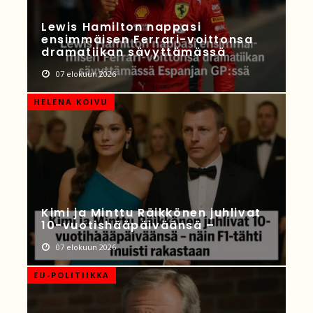
Lewis Hamilton nappasi
ensimmäisen Ferrari-voittonsa
dramatiikan sävyttämässä
07 elokuun 2026
HELENA KOIVU
Kimi ja Minttu Räikkönen juhlivat
10-vuotishääpäiväänsä –
07 elokuun 2026
EU-POLITIIKKA