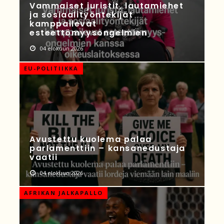
Vammaiset juristit, lautamiehet
ja sosiaalityöntekijät
kamppailevat
esteettömyysongelmien
04 elokuun 2026
EU-POLITIIKKA
Avustettu kuolema palaa
parlamenttiin – kansanedustaja
vaatii
04 elokuun 2026
AFRIKAN JALKAPALLO