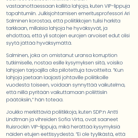
vastaanottaessaan kalliita lahjoja, kuten VIP-lippuja
tapahtumiin. Julkisjohtamisen emeritusprofessori Ari
Salminen korostaa, että poliitikkojen tulisi harkita
tarkkaan, millaisia lahjoja he hyväksyvät, ja
ehdottaa, että yli satojen eurojen arvoiset edut olisi
syytä jättää hyväksymättä.
Salminen, joka on omistanut uransa korruption
tutkimiselle, nostaa esille kysymyksen siitä, voisiko
lahjojen tarjoajilla olla piilotettuja tavoitteita. ”Kun
lahjoja jaetaan laajasti johtaville poliitikoille
vuodesta toiseen, voidaan synnyttää vaikutelma,
että niillä pyritään vaikuttamaan poliittisiin
päätöksiin,” hän toteaa.
Joukko merkittäviä poliitikkoja, kuten SDP:n Antti
Lindtman ja vihreiden Sofia Virta, ovat saaneet
Ruisrockin VIP-lippuja, mikä herättää kysymyksiä
näiden etujen eettisyydestä. ”Ei ole tyylikästä, että