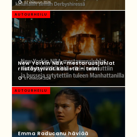
07 elokuun 2026
AUTOURHEILU
New Yorkin NBA-mestaruusjuhlat
riistäytyivät käsistä – teini
07 elokuun 2026
AUTOURHEILU
Emma Raducanu häviää