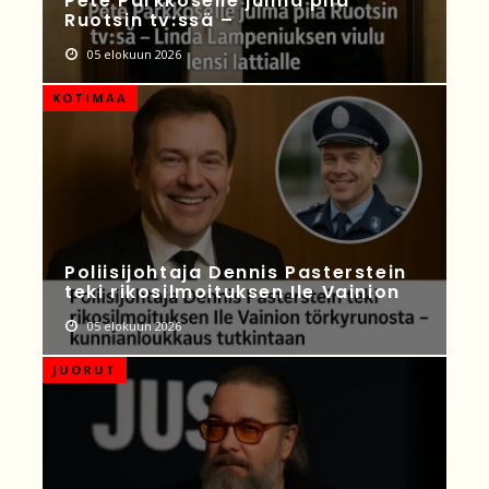
Pete Parkkoselle julma pila
Ruotsin tv:ssä –
05 elokuun 2026
KOTIMAA
Poliisijohtaja Dennis Pasterstein
teki rikosilmoituksen Ile Vainion
05 elokuun 2026
JUORUT