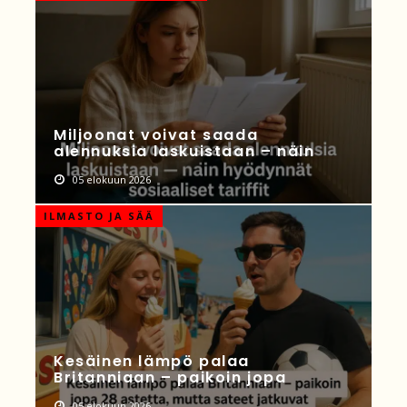
Miljoonat voivat saada
alennuksia laskuistaan – näin
05 elokuun 2026
ILMASTO JA SÄÄ
Kesäinen lämpö palaa
Britanniaan – paikoin jopa
05 elokuun 2026