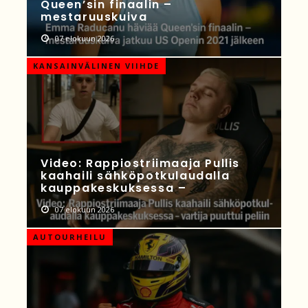
Queen’sin finaalin –
mestaruuskuiva
07 elokuun 2026
KANSAINVÄLINEN VIIHDE
Video: Rappiostriimaaja Pullis
kaahaili sähköpotkulaudalla
kauppakeskuksessa –
07 elokuun 2026
AUTOURHEILU