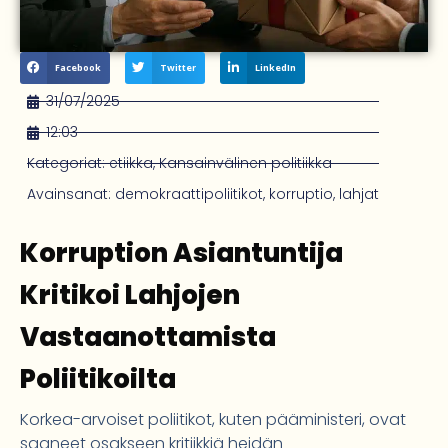
Facebook
Twitter
LinkedIn
31/07/2025
12:03
Kategoriat:
etiikka
,
Kansainvälinen politiikka
Avainsanat:
demokraattipoliitikot
,
korruptio
,
lahjat
Korruption Asiantuntija
Kritikoi Lahjojen
Vastaanottamista
Poliitikoilta
Korkea-arvoiset poliitikot, kuten pääministeri, ovat
saaneet osakseen kritiikkiä heidän