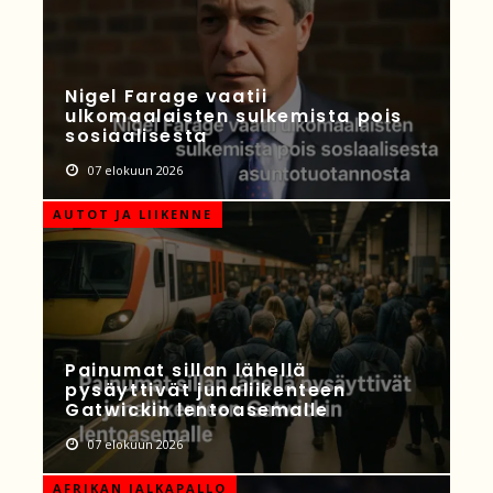
Nigel Farage vaatii
ulkomaalaisten sulkemista pois
sosiaalisesta
07 elokuun 2026
AUTOT JA LIIKENNE
Painumat sillan lähellä
pysäyttivät junaliikenteen
Gatwickin lentoasemalle
07 elokuun 2026
AFRIKAN JALKAPALLO