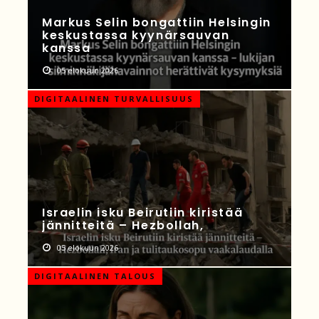
Markus Selin bongattiin Helsingin
keskustassa kyynärsauvan
kanssa
05 elokuun 2026
DIGITAALINEN TURVALLISUUS
Israelin isku Beirutiin kiristää
jännitteitä – Hezbollah,
05 elokuun 2026
DIGITAALINEN TALOUS