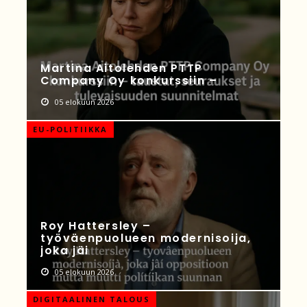
Martina Aitolehden PTTP
Company Oy konkurssiin –
05 elokuun 2026
EU-POLITIIKKA
Roy Hattersley –
työväenpuolueen modernisoija,
joka jäi
05 elokuun 2026
DIGITAALINEN TALOUS