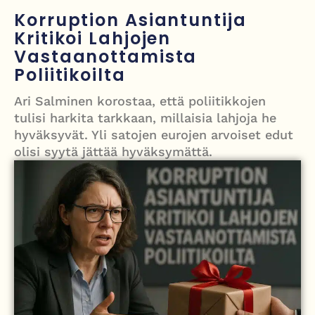
Grenfellin tornon palo: yhdeksäs vuosipäivä erityisen raskas omaisille
Korruption Asiantuntija
Kritikoi Lahjojen
Turistijuna kaatui Cártaman tapasjuhlilla – 17 loukkaantui Espanjassa
Vastaanottamista
Työläistaustainen kansanedustaja avaa 30-vuotisen taistelunsa
Poliitikoilta
kuukautisterveyden ja endometrioosin hoidon puolesta
Ari Salminen korostaa, että poliitikkojen
PT Vatanen antoi porttikiellon Juhana Tegelbergille – tiukka
tulisi harkita tarkkaan, millaisia lahjoja he
hyväksyvät. Yli satojen eurojen arvoiset edut
välienselvittely PTV Gymillä tallentui videolle
olisi syytä jättää hyväksymättä.