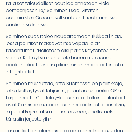
tällaiset taloudelliset edut laajennetaan vielä
perheenjäsenille,” Salminen lisää, viitaten
pääministeri Orpon osallisuuteen tapahtumassa
puolisonsa kanssa.
Salminen suosittelee noudattamaan tiukkaa linjaa,
jossa poliitikot maksavat itse vapaa-ajan
tapahtumat. ”Nollataso olisi paras käytäntö,” hän
sanoo. Kieltäytyminen ei ole hänen mukaansa
epäkohteliasta, vaan pikemminkin merkki eettisestä
integriteetistä.
Salminen muistuttaa, että Suomessa on poliitikkoja,
jotka kieltäytyvät lahjoista, ja antaa esimerkin OP:n
tarjoamasta Coldplay-konsertista. Tällaiset tilanteet
ovat Salmisen mukaan usein moraalisesti epäselviä,
ja poliitikkojen tulisi miettiä tarkkaan, osallistuako
tällaisiin järjestelyihin.
Lahjarekisterin olemassaolo antaa mahdollisuuden