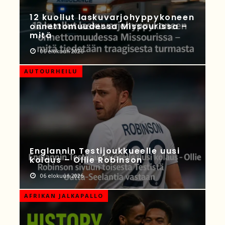
12 kuollut laskuvarjohyppykoneen
onnettomuudessa Missourissa –
mitä
06 elokuun 2026
AUTOURHEILU
Englannin Testijoukkueelle uusi
kolaus – Ollie Robinson
06 elokuun 2026
AFRIKAN JALKAPALLO