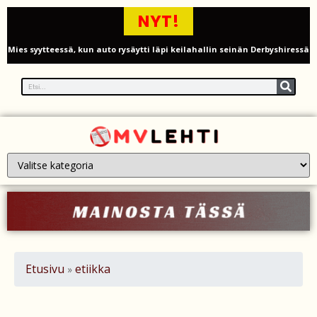
NYT!
Mies syytteessä, kun auto rysäytti läpi keilahallin seinän Derbyshiressä
New Yorkin NBA-mestaruusjuhlat riistäytyivät käsistä – teini ammuttiin
ja busseja sytytettiin tuleen Manhattanilla
Kimi ja Minttu Räikkönen juhlivat 10-vuotishääpäiväänsä – näin F1-
tähti muisti rakastaan
Nigel Farage vaatii ulkomaalaisten sulkemista pois sosiaalisesta
asuntotuotannosta
Painumat sillan lähellä pysäyttivät junaliikenteen Gatwickin
lentoasemalle
Etusivu
etiikka
»
Justin Trudeau puolustautuu kritiikiltä – valitsi Katy Perryn
esiintymisen Kanadan MM-avauksen sijaan