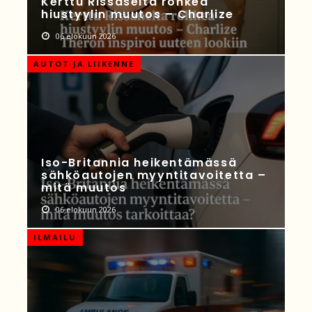
Kerttu Rissaselta rohkea
hiustyylin muutos – Charlize
06 elokuun 2026
AUTOT JA LIIKENNE
Iso-Britannia heikentämässä
sähköautojen myyntitavoitetta –
mitä muutos
06 elokuun 2026
ILMAILU