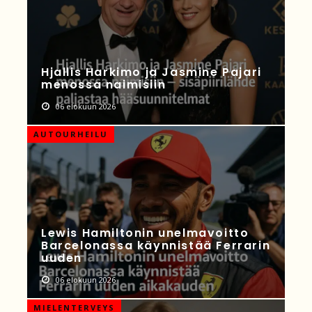
Hjallis Harkimo ja Jasmine Pajari
menossa naimisiin
06 elokuun 2026
AUTOURHEILU
Lewis Hamiltonin unelmavoitto
Barcelonassa käynnistää Ferrarin
uuden
06 elokuun 2026
MIELENTERVEYS