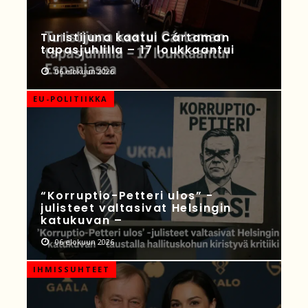
Turistijuna kaatui Cártaman
tapasjuhlilla – 17 loukkaantui
06 elokuun 2026
EU-POLITIIKKA
“Korruptio-Petteri ulos” -
julisteet valtasivat Helsingin
katukuvan –
06 elokuun 2026
IHMISSUHTEET