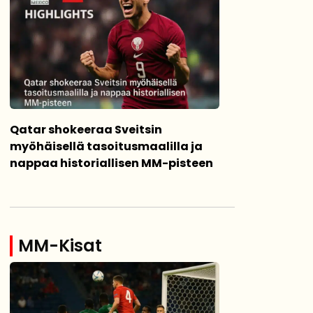
Qatar shokeeraa Sveitsin
myöhäisellä tasoitusmaalilla ja
nappaa historiallisen MM-pisteen
MM-Kisat