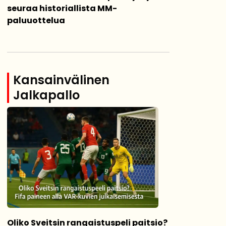
seuraa historiallista MM-
paluuottelua
Kansainvälinen
Jalkapallo
Oliko Sveitsin rangaistuspeli paitsio?