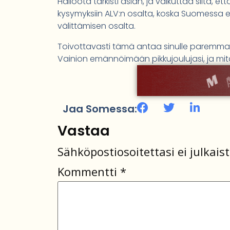
Halloota tarkisti asian, ja vaikuttaa siltä, e
kysymyksiin ALV:n osalta, koska Suomessa ei 
välittämisen osalta.
Toivottavasti tämä antaa sinulle paremman
Vainion emännöimään pikkujoulujasi, ja mitä 
Jaa Somessa:
Vastaa
Sähköpostiosoitettasi ei julkaist
Kommentti
*