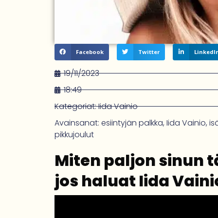
Facebook
Twitter
LinkedI
19/11/2023
18:49
Kategoriat:
Iida Vainio
Avainsanat:
esiintyjän palkka
,
Iida Vainio
,
is
pikkujoulut
Miten paljon sinun 
jos haluat Iida Vain