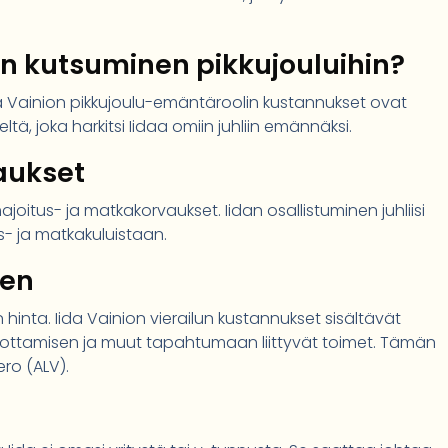
n kutsuminen pikkujouluihin?
ida Vainion pikkujoulu-emäntäroolin kustannukset ovat
seltä, joka harkitsi Iidaa omiin juhliin emännäksi.
aukset
itus- ja matkakorvaukset. Iidan osallistuminen juhliisi
s- ja matkakuluistaan.
nen
hinta. Iida Vainion vierailun kustannukset sisältävät
n ottamisen ja muut tapahtumaan liittyvät toimet. Tämän
ro (ALV).