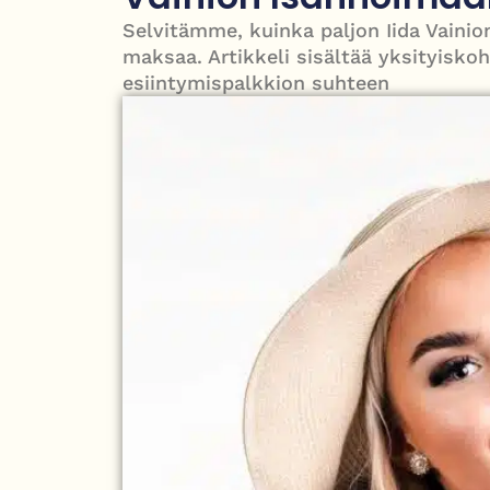
Nigel Farage vaatii ulkomaalaisten sulkemista 
Selvitämme, kuinka paljon Iida Vaini
maksaa. Artikkeli sisältää yksityisk
esiintymispalkkion suhteen