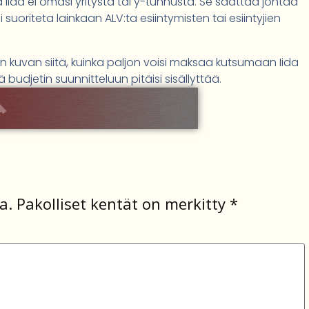
ttä Iida ei omasi yritystä tai y-tunnusta. Se saattaa johtaa
suoriteta lainkaan ALV:ta esiintymisten tai esiintyjien
 kuvan siitä, kuinka paljon voisi maksaa kutsumaan Iida
budjetin suunnitteluun pitäisi sisällyttää.
a.
Pakolliset kentät on merkitty
*