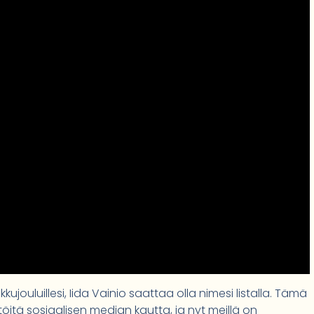
ikkujouluillesi, Iida Vainio saattaa olla nimesi listalla. Tämä
i töitä sosiaalisen median kautta, ja nyt meillä on