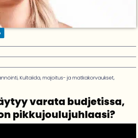
n
ännöinti
,
Kultaiida
,
majoitus- ja matkakorvaukset
,
täytyy varata budjetissa,
ion pikkujoulujuhlaasi?