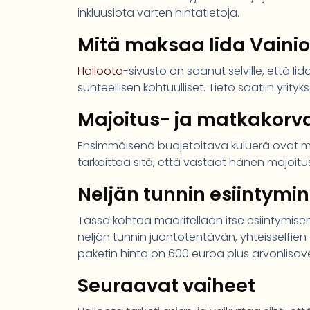
inkluusiota varten hintatietoja.
Mitä maksaa Iida Vainio
Halloota
-sivusto on saanut selville, että I
suhteellisen kohtuulliset. Tieto saatiin yrityk
Majoitus- ja matkakorv
Ensimmäisenä budjetoitava kuluerä ovat majo
tarkoittaa sitä, että vastaat hänen majoitu
Neljän tunnin esiintymi
Tässä kohtaa määritellään itse esiintymisen 
neljän tunnin juontotehtävän, yhteisselfie
paketin hinta on 600 euroa plus arvonlisäve
Seuraavat vaiheet