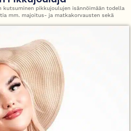
pois sosiaalisesta asuntotuotannosta
on kutsuminen pikkujoulujen isännöimään todella
ohtia mm. majoitus- ja matkakorvausten sekä