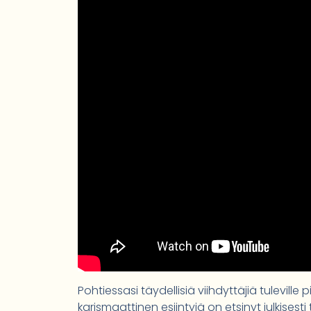
Pohtiessasi täydellisiä viihdyttäjiä tuleville p
karismaattinen esiintyjä on etsinyt julkisest