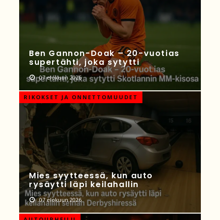
Ben Gannon-Doak – 20-vuotias
supertähti, joka sytytti
07 elokuun 2026
RIKOKSET JA ONNETTOMUUDET
Mies syytteessä, kun auto
rysäytti läpi keilahallin
07 elokuun 2026
AUTOURHEILU