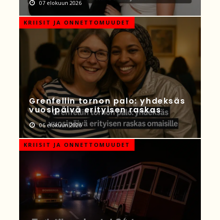
07 elokuun 2026
KRIISIT JA ONNETTOMUUDET
Grenfellin tornon palo: yhdeksäs
vuosipäivä erityisen raskas
06 elokuun 2026
KRIISIT JA ONNETTOMUUDET