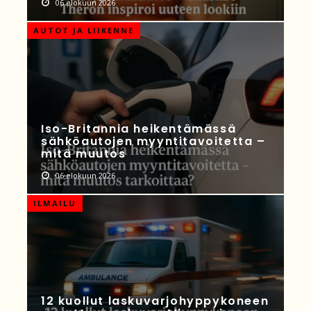
06 elokuun 2026
AUTOT JA LIIKENNE
Iso-Britannia heikentämässä
sähköautojen myyntitavoitetta –
mitä muutos
06 elokuun 2026
ILMAILU
12 kuollut laskuvarjohyppykoneen