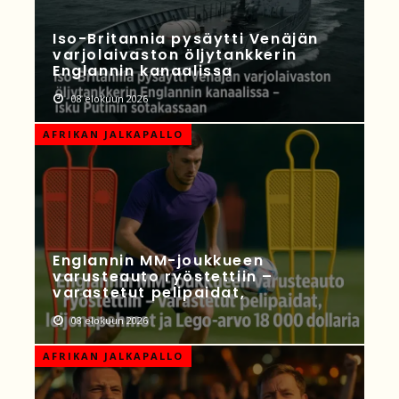
Iso-Britannia pysäytti Venäjän
varjolaivaston öljytankkerin
Englannin kanaalissa
08 elokuun 2026
AFRIKAN JALKAPALLO
Englannin MM-joukkueen
varusteauto ryöstettiin –
varastetut pelipaidat,
08 elokuun 2026
AFRIKAN JALKAPALLO