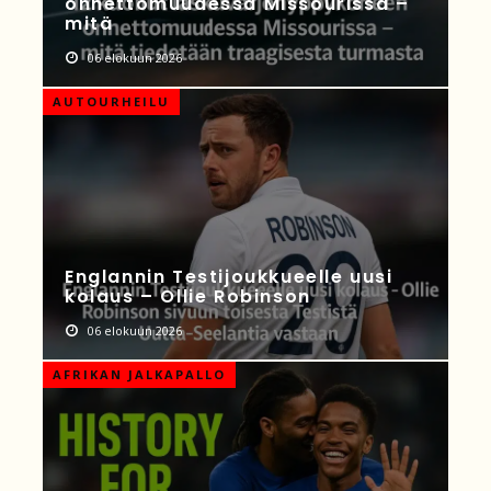
onnettomuudessa Missourissa –
mitä
06 elokuun 2026
AUTOURHEILU
Englannin Testijoukkueelle uusi
kolaus – Ollie Robinson
06 elokuun 2026
AFRIKAN JALKAPALLO