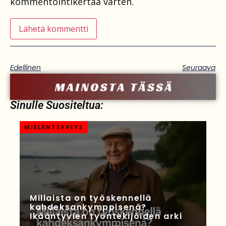
kommentointikertaa varten.
Edellinen
Seuraava
Sinulle Suositeltua:
MIELENTERVEYS
Millaista on työskennellä
kahdeksankymppisenä?
Ikääntyvien työntekijöiden arki