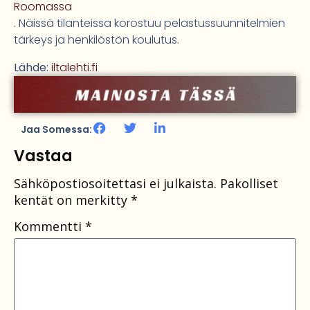
Roomassa
. Näissä tilanteissa korostuu pelastussuunnitelmien
tärkeys ja henkilöstön koulutus.
Lähde:
iltalehti.fi
Jaa Somessa:
Vastaa
Sähköpostiosoitettasi ei julkaista.
Pakolliset
kentät on merkitty
*
Kommentti
*