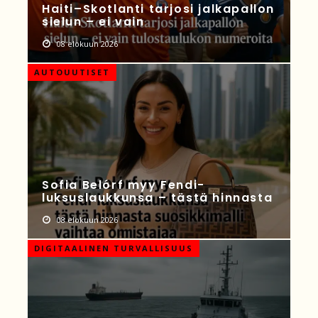
Haiti–Skotlanti tarjosi jalkapallon
sielun – ei vain
08 elokuun 2026
AUTOUUTISET
Sofia Belórf myy Fendi-
luksuslaukkunsa – tästä hinnasta
08 elokuun 2026
DIGITAALINEN TURVALLISUUS