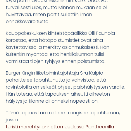
löysi portin avausmekanismin. Kaikki pääsivät
turvallisesti ulos, mutta Minnan mukaan se oli
huvittavaa, miten portit suljettiin ilman
ennakkovaroitusta.
Kauppakeskuksen kiinteistöpäällikkö Olli Paunola
korostaa, että hätäpoistumistiet ovat aina
käytettävissä ja merkitty asianmukaisesti. Hän
kuitenkin myöntää, että henkilökunnan tulisi
varmistaa tilojen tyhjyys ennen poistumista.
Burger Kingin liiketoimintajohtaja Siru Kalpio
pahoittelee tapahtunutta ja vahvistaa, että
ravintoloilla on selkeät ohjeet palohälytysten varalle.
Hän toteaa, että tapauksen aiheutti aiheeton
hälytys ja tilanne oli onneksi nopeasti ohi.
Tämä tapaus tuo mieleen traagisen tapahtuman,
jossa
turisti menehtyi onnettomuudessa Pantheonilla