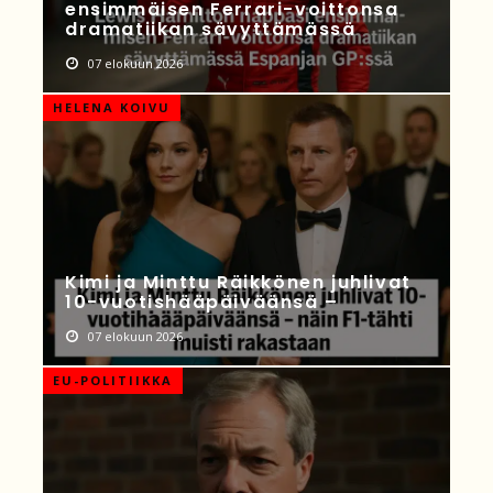
ensimmäisen Ferrari-voittonsa
dramatiikan sävyttämässä
07 elokuun 2026
HELENA KOIVU
Kimi ja Minttu Räikkönen juhlivat
10-vuotishääpäiväänsä –
07 elokuun 2026
EU-POLITIIKKA