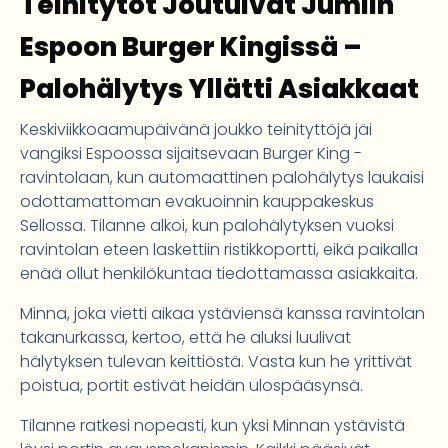
Teinitytöt Joutuivat Jumiin
Espoon Burger Kingissä –
Palohälytys Yllätti Asiakkaat
Keskiviikkoaamupäivänä joukko teinityttöjä jäi
vangiksi Espoossa sijaitsevaan Burger King -
ravintolaan, kun automaattinen palohälytys laukaisi
odottamattoman evakuoinnin kauppakeskus
Sellossa. Tilanne alkoi, kun palohälytyksen vuoksi
ravintolan eteen laskettiin ristikkoportti, eikä paikalla
enää ollut henkilökuntaa tiedottamassa asiakkaita.
Minna, joka vietti aikaa ystäviensä kanssa ravintolan
takanurkassa, kertoo, että he aluksi luulivat
hälytyksen tulevan keittiöstä. Vasta kun he yrittivät
poistua, portit estivät heidän ulospääsynsä.
Tilanne ratkesi nopeasti, kun yksi Minnan ystävistä