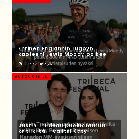
Entinen Englannin rugbyn
kapteeni Lewis Moody polkee
07 elokuun 2026
AUTOURHEILU
Justin Trudeau puolustautuu
kritiikiltä – valitsi Katy