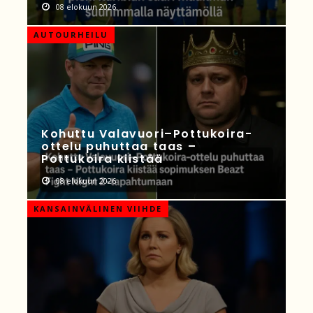
08 elokuun 2026
AUTOURHEILU
Kohuttu Valavuori–Pottukoira-
ottelu puhuttaa taas –
Pottukoira kiistää
08 elokuun 2026
KANSAINVÄLINEN VIIHDE