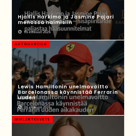
Hjallis Harkimo ja Jasmine Pajari
menossa naimisiin
06 elokuun 2026
AUTOURHEILU
Lewis Hamiltonin unelmavoitto
Barcelonassa käynnistää Ferrarin
uuden
06 elokuun 2026
MIELENTERVEYS