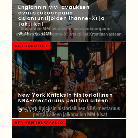
Englannin MM-avauksen
avauskokoonpano:
asiantuntijoiden ihanne-XI ja
taktiikat
08 elokuun 2026
AUTOURHEILU
New York Knicksin historiallinen
NBA-mestaruus peittää alleen
08 elokuun 2026
AFRIKAN JALKAPALLO