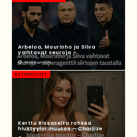
Arbeloa, Mourinho ja Silva
vaihtavat seuroja –
06 elokuun 2026
AUTOUUTISET
Kerttu Rissaselta rohkea
hiustyylin muutos – Charlize