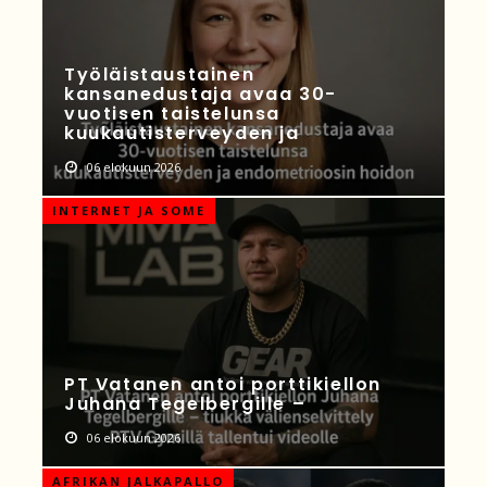
Työläistaustainen
kansanedustaja avaa 30-
vuotisen taistelunsa
kuukautisterveyden ja
06 elokuun 2026
INTERNET JA SOME
PT Vatanen antoi porttikiellon
Juhana Tegelbergille –
06 elokuun 2026
AFRIKAN JALKAPALLO