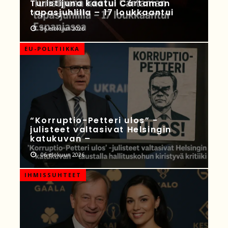
Turistijuna kaatui Cártaman
tapasjuhlilla – 17 loukkaantui
06 elokuun 2026
EU-POLITIIKKA
“Korruptio-Petteri ulos” -
julisteet valtasivat Helsingin
katukuvan –
06 elokuun 2026
IHMISSUHTEET