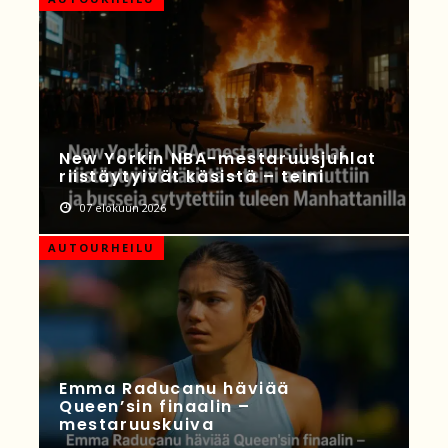
New Yorkin NBA-mestaruusjuhlat
riistäytyivät käsistä – teini
07 elokuun 2026
AUTOURHEILU
Emma Raducanu häviää
Queen’sin finaalin –
mestaruuskuiva