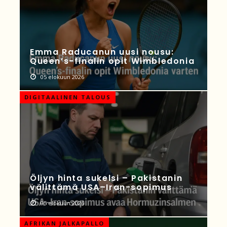
Emma Raducanun uusi nousu:
Queen’s-finalin opit Wimbledonia
05 elokuun 2026
DIGITAALINEN TALOUS
Öljyn hinta sukelsi – Pakistanin
välittämä USA–Iran-sopimus
05 elokuun 2026
AFRIKAN JALKAPALLO