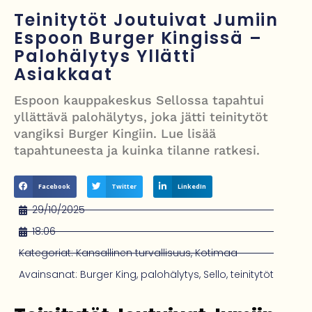
Painumat sillan lähellä pysäyttivät junaliikenteen Gatwickin
Teinitytöt Joutuivat Jumiin
lentoasemalle
Espoon Burger Kingissä –
Palohälytys Yllätti
Justin Trudeau puolustautuu kritiikiltä – valitsi Katy Perryn
Asiakkaat
esiintymisen Kanadan MM-avauksen sijaan
Espoon kauppakeskus Sellossa tapahtui
Grenfellin tornon palo: yhdeksäs vuosipäivä erityisen raskas omaisille
yllättävä palohälytys, joka jätti teinitytöt
vangiksi Burger Kingiin. Lue lisää
Turistijuna kaatui Cártaman tapasjuhlilla – 17 loukkaantui Espanjassa
tapahtuneesta ja kuinka tilanne ratkesi.
Facebook
Twitter
LinkedIn
29/10/2025
18:06
Kategoriat:
Kansallinen turvallisuus
,
Kotimaa
Avainsanat:
Burger King
,
palohälytys
,
Sello
,
teinitytöt