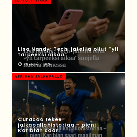
EU-POLITIIKKA
Lisa Nandy: Tech-jäteillä ollut ”yli
tarpeeksi aikaa”
08 elokuun 2026
AFRIKAN JALKAPALLO
Curacao tekee
jalkapallohistoriaa – pieni
Karibian saari