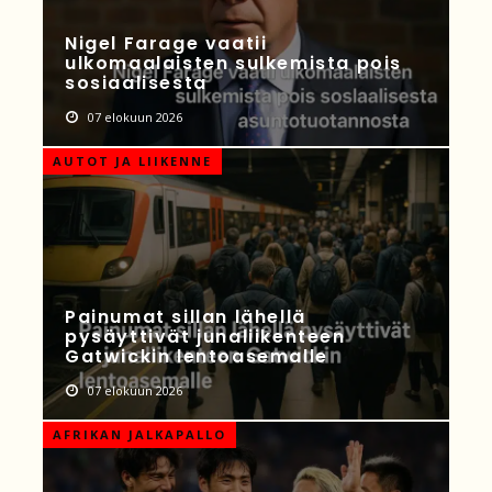
Nigel Farage vaatii
ulkomaalaisten sulkemista pois
sosiaalisesta
07 elokuun 2026
AUTOT JA LIIKENNE
Painumat sillan lähellä
pysäyttivät junaliikenteen
Gatwickin lentoasemalle
07 elokuun 2026
AFRIKAN JALKAPALLO