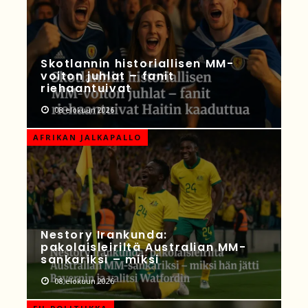
Skotlannin historiallisen MM-
voiton juhlat – fanit
riehaantuivat
08 elokuun 2026
AFRIKAN JALKAPALLO
Nestory Irankunda:
pakolaisleiriltä Australian MM-
sankariksi – miksi
08 elokuun 2026