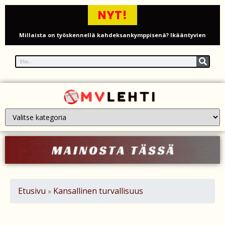
NYT!
Millaista on työskennellä kahdeksankymppisenä? Ikääntyvien
työntekijöiden arki ja haasteet
Iso-Britannia pysäytti Venäjän varjolaivaston öljytankkerin Englannin
kanaalissa – isku Putinin sotakassaan
Mies syytteessä, kun auto rysäytti läpi keilahallin seinän Derbyshiressä
New Yorkin NBA-mestaruusjuhlat riistäytyivät käsistä – teini ammuttiin
ja busseja sytytettiin tuleen Manhattanilla
Kimi ja Minttu Räikkönen juhlivat 10-vuotishääpäiväänsä – näin F1-
tähti muisti rakastaan
Etusivu
Kansallinen turvallisuus
»
Nigel Farage vaatii ulkomaalaisten sulkemista pois sosiaalisesta
asuntotuotannosta