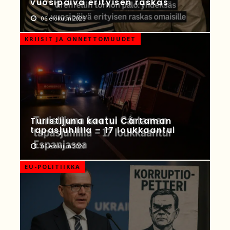
vuosipäivä erityisen raskas
06 elokuun 2026
KRIISIT JA ONNETTOMUUDET
Turistijuna kaatui Cártaman
tapasjuhlilla – 17 loukkaantui
06 elokuun 2026
EU-POLITIIKKA