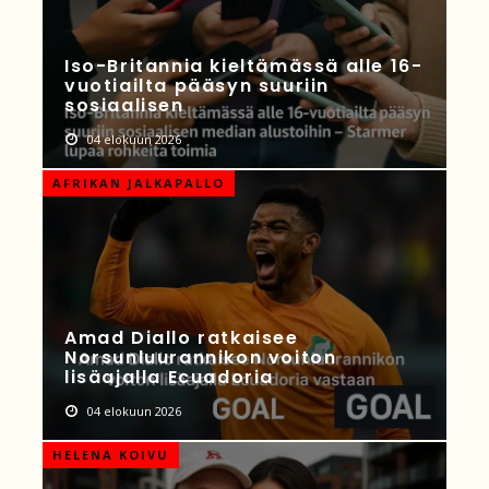
Iso-Britannia kieltämässä alle 16-
vuotiailta pääsyn suuriin
sosiaalisen
04 elokuun 2026
AFRIKAN JALKAPALLO
Amad Diallo ratkaisee
Norsunluurannikon voiton
lisäajalla Ecuadoria
04 elokuun 2026
HELENA KOIVU