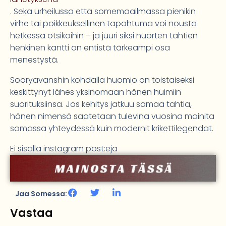
. Sekä urheilussa että somemaailmassa pienikin
virhe tai poikkeuksellinen tapahtuma voi nousta
hetkessä otsikoihin – ja juuri siksi nuorten tähtien
henkinen kantti on entistä tärkeämpi osa
menestystä.
Sooryavanshin kohdalla huomio on toistaiseksi
keskittynyt lähes yksinomaan hänen huimiin
suorituksiinsa. Jos kehitys jatkuu samaa tahtia,
hänen nimensä saatetaan tulevina vuosina mainita
samassa yhteydessä kuin modernit krikettilegendat.
Ei sisällä instagram post:eja
Jaa Somessa:
Vastaa