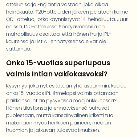
ottelun sarja Englantia vastaan, joka alkaa 1.
heinäkuuta. T20-otteluiden jälkeen pelataan kolme
ODI-ottelua, jotka käynnistyvät 14. heinäkuuta. Juuri
näissä T20-otteluissa Sooryavanshilla on
mahdollisuus osoittaa, että hänen hurja IPL-
kautensa ja List A -ennätyksensä eivät ole
sattumaa.
Onko 15-vuotias superlupaus
valmis Intian vakiokasvoksi?
Kysymys, joka nyt esitetään yhä useammin, kuuluu:
onko 15-vuotias IPL-ihmelapsi valmis ottamaan
paikkansa Intian pysyvässä maajoukkueessa?
Hänen tilastonsa ja ennätyksensä puhuvat
puolestaan, mutta kansainvälinen kriketti tuo
mukanaan myös henkisen paineen, median
huomion ja jatkuvan tulosvaatimuksen.