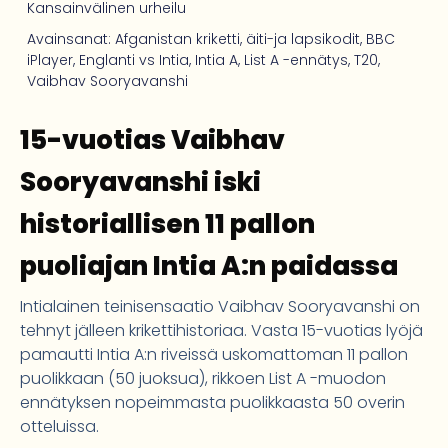
Kansainvälinen urheilu
Avainsanat:
Afganistan kriketti
,
äiti-ja lapsikodit
,
BBC
iPlayer
,
Englanti vs Intia
,
Intia A
,
List A -ennätys
,
T20
,
Vaibhav Sooryavanshi
15-vuotias Vaibhav
Sooryavanshi iski
historiallisen 11 pallon
puoliajan Intia A:n paidassa
Intialainen teinisensaatio Vaibhav Sooryavanshi on
tehnyt jälleen krikettihistoriaa. Vasta 15-vuotias lyöjä
pamautti Intia A:n riveissä uskomattoman 11 pallon
puolikkaan (50 juoksua), rikkoen List A -muodon
ennätyksen nopeimmasta puolikkaasta 50 overin
otteluissa.