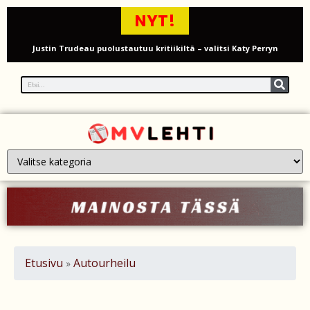
NYT!
Justin Trudeau puolustautuu kritiikiltä – valitsi Katy Perryn
esiintymisen Kanadan MM-avauksen sijaan
Grenfellin tornon palo: yhdeksäs vuosipäivä erityisen raskas omaisille
Turistijuna kaatui Cártaman tapasjuhlilla – 17 loukkaantui Espanjassa
Työläistaustainen kansanedustaja avaa 30-vuotisen taistelunsa
kuukautisterveyden ja endometrioosin hoidon puolesta
PT Vatanen antoi porttikiellon Juhana Tegelbergille – tiukka
välienselvittely PTV Gymillä tallentui videolle
Iso-Britannia heikentämässä sähköautojen myyntitavoitetta – mitä
Etusivu
Autourheilu
»
muutos tarkoittaa?
12 kuollut laskuvarjohyppykoneen onnettomuudessa Missourissa –