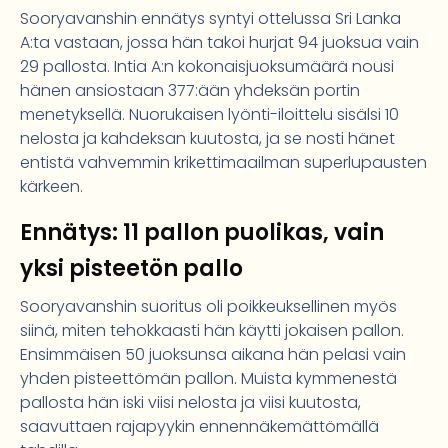
Sooryavanshin ennätys syntyi ottelussa Sri Lanka
A:ta vastaan, jossa hän takoi hurjat 94 juoksua vain
29 pallosta. Intia A:n kokonaisjuoksumäärä nousi
hänen ansiostaan 377:ään yhdeksän portin
menetyksellä. Nuorukaisen lyönti-iloittelu sisälsi 10
nelosta ja kahdeksan kuutosta, ja se nosti hänet
entistä vahvemmin krikettimaailman superlupausten
kärkeen.
Ennätys: 11 pallon puolikas, vain
yksi pisteetön pallo
Sooryavanshin suoritus oli poikkeuksellinen myös
siinä, miten tehokkaasti hän käytti jokaisen pallon.
Ensimmäisen 50 juoksunsa aikana hän pelasi vain
yhden pisteettömän pallon. Muista kymmenestä
pallosta hän iski viisi nelosta ja viisi kuutosta,
saavuttaen rajapyykin ennennäkemättömällä