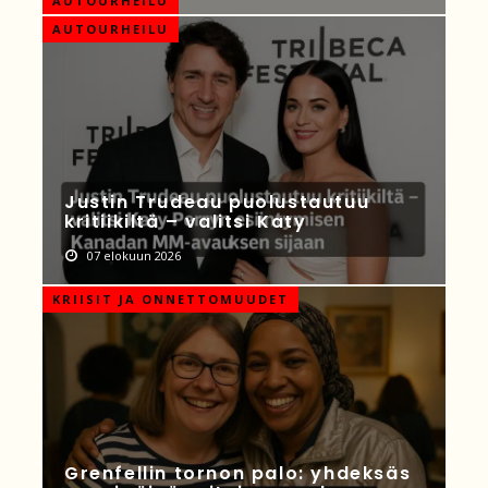
AUTOURHEILU
AUTOURHEILU
Justin Trudeau puolustautuu
kritiikiltä – valitsi Katy
07 elokuun 2026
KRIISIT JA ONNETTOMUUDET
Grenfellin tornon palo: yhdeksäs