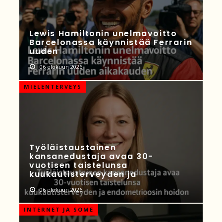
Lewis Hamiltonin unelmavoitto
Barcelonassa käynnistää Ferrarin
uuden
06 elokuun 2026
MIELENTERVEYS
Työläistaustainen
kansanedustaja avaa 30-
vuotisen taistelunsa
kuukautisterveyden ja
06 elokuun 2026
INTERNET JA SOME