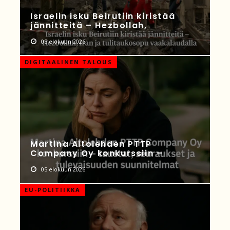
Israelin isku Beirutiin kiristää
jännitteitä – Hezbollah,
05 elokuun 2026
DIGITAALINEN TALOUS
Martina Aitolehden PTTP
Company Oy konkurssiin –
05 elokuun 2026
EU-POLITIIKKA