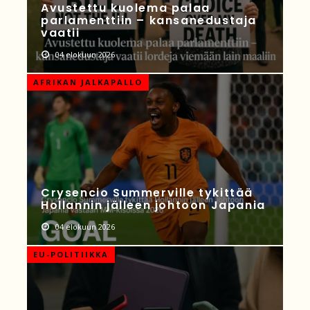
Avustettu kuolema palaa
parlamenttiin – kansanedustaja
vaatii
04 elokuun 2026
AFRIKAN JALKAPALLO
Crysencio Summerville tykittää
Hollannin jälleen johtoon Japania
04 elokuun 2026
EU-POLITIIKKA