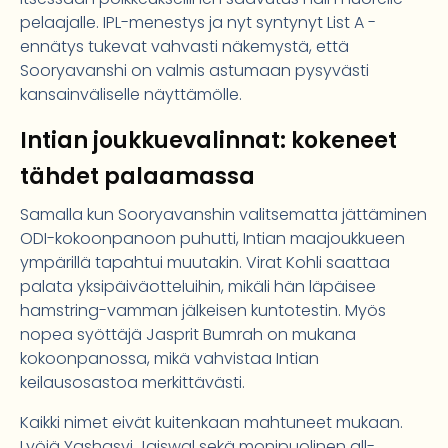
pelaajalle. IPL-menestys ja nyt syntynyt List A -
ennätys tukevat vahvasti näkemystä, että
Sooryavanshi on valmis astumaan pysyvästi
kansainväliselle näyttämölle.
Intian joukkuevalinnat: kokeneet
tähdet palaamassa
Samalla kun Sooryavanshin valitsematta jättäminen
ODI-kokoonpanoon puhutti, Intian maajoukkueen
ympärillä tapahtui muutakin. Virat Kohli saattaa
palata yksipäiväotteluihin, mikäli hän läpäisee
hamstring-vamman jälkeisen kuntotestin. Myös
nopea syöttäjä Jasprit Bumrah on mukana
kokoonpanossa, mikä vahvistaa Intian
keilausosastoa merkittävästi.
Kaikki nimet eivät kuitenkaan mahtuneet mukaan.
Lyöjä Yashasvi Jaiswal sekä monipuolinen all-