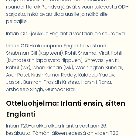
rounder Hardik Pandya jäävät sivuun tulevasta ODI-
sarjasta, mikä avaa tilaa uusille ja nälkäisille
pelaajille.
Intian ODI-joukkue Englantia vastaan on seuraava:
Intian ODI-kokoonpano Englantia vastaan:
Shubman Gill (kapteeni), Rohit Sharma, Virat Kohli
(kuntotestin läpäisystä riippuen), Shreyas Iyer, KL
Rahul (wk), Ishan Kishan (wk), Washington Sundar,
Axar Patel, Nitish Kumar Reddy, Kuldeep Yadav,
Jasprit Bumrah, Prasidh Krishna, Harshit Rana,
Arshdeep Singh, Gurnoor Brar.
Otteluohjelma: Irlanti ensin, sitten
Englanti
Intian T20-urakka alkaa Irlantia vastaan 26.
kesäkuuta. Tämän jälkeen edessä on viiden T20-