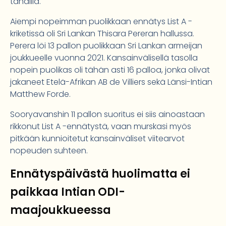
tahdilla.
Aiempi nopeimman puolikkaan ennätys List A -
kriketissä oli Sri Lankan Thisara Pereran hallussa.
Perera löi 13 pallon puolikkaan Sri Lankan armeijan
joukkueelle vuonna 2021. Kansainvälisellä tasolla
nopein puolikas oli tähän asti 16 palloa, jonka olivat
jakaneet Etelä-Afrikan AB de Villiers sekä Länsi-Intian
Matthew Forde.
Sooryavanshin 11 pallon suoritus ei siis ainoastaan
rikkonut List A -ennätystä, vaan murskasi myös
pitkään kunnioitetut kansainväliset viitearvot
nopeuden suhteen.
Ennätyspäivästä huolimatta ei
paikkaa Intian ODI-
maajoukkueessa