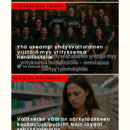
DIGITAALINEN TALOUS
Yhä useampi yhdysvaltalainen
yrittäjä myy yrityksensä
henkilöstölle
04 elokuun 2026
ELÄINTEN HYVINVOINTI
Valitsetko väärän särkylääkkeen
kuukautiskipuihin? Näin löydät
tehokkaamman