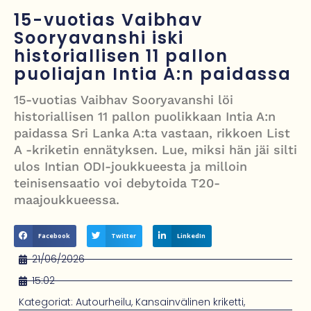
mitä tiedetään traagisesta turmasta
15-vuotias Vaibhav
Sooryavanshi iski
Öljyn hinta sukelsi – Pakistanin välittämä USA–Iran-sopimus avaa
historiallisen 11 pallon
Hormuzinsalmen
puoliajan Intia A:n paidassa
Poliisijohtaja Dennis Pasterstein teki rikosilmoituksen Ile Vainion
15-vuotias Vaibhav Sooryavanshi löi
törkyrunosta – kunnianloukkaus tutkintaan
historiallisen 11 pallon puolikkaan Intia A:n
paidassa Sri Lanka A:ta vastaan, rikkoen List
Israelin isku Beirutiin kiristää jännitteitä – Hezbollah, Iran ja
A -kriketin ennätyksen. Lue, miksi hän jäi silti
tulitaukosopu vaakalaudalla
ulos Intian ODI-joukkueesta ja milloin
teinisensaatio voi debytoida T20-
maajoukkueessa.
Facebook
Twitter
LinkedIn
21/06/2026
15:02
Kategoriat:
Autourheilu
,
Kansainvälinen kriketti
,