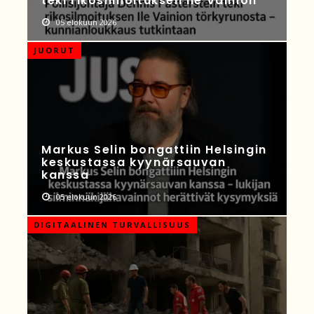
teki rikosilmoituksen Ile Vainion
05 elokuun 2026
JUORUT
Markus Selin bongattiin Helsingin
keskustassa kyynärsauvan
kanssa
05 elokuun 2026
DIGITAALINEN TURVALLISUUS