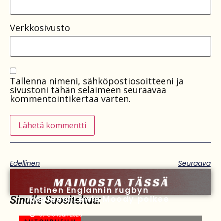
Verkkosivusto
Tallenna nimeni, sähköpostiosoitteeni ja
sivustoni tähän selaimeen seuraavaa
kommentointikertaa varten.
Edellinen
Seuraava
Entinen Englannin rugbyn
kapteeni Lewis Moody polkee
Sinulle Suositeltua:
07 elokuun 2026