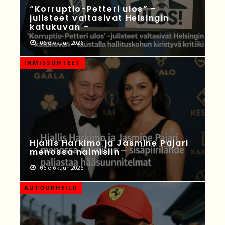
“Korruptio-Petteri ulos” -
julisteet valtasivat Helsingin
katukuvan –
06 elokuun 2026
IHMISSUHTEET
Hjallis Harkimo ja Jasmine Pajari
menossa naimisiin
06 elokuun 2026
AUTOURHEILU