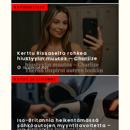
AUTOUUTISET
Kerttu Rissaselta rohkea
hiustyylin muutos – Charlize
06 elokuun 2026
AUTOT JA LIIKENNE
Iso-Britannia heikentämässä
sähköautojen myyntitavoitetta –