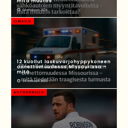
mitä muutos
06 elokuun 2026
ILMAILU
12 kuollut laskuvarjohyppykoneen
onnettomuudessa Missourissa –
mitä
06 elokuun 2026
AUTOURHEILU