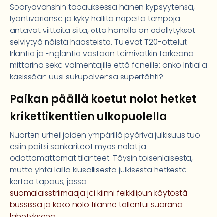
Sooryavanshin tapauksessa hänen kypsyytensä,
lyöntivarionsa ja kyky hallita nopeita tempoja
antavat viitteitä siitä, että hänellä on edellytykset
selviytyä näistä haasteista. Tulevat T20-ottelut
Irlantia ja Englantia vastaan toimivatkin tärkeänä
mittarina sekä valmentajille että faneille: onko Intialla
käsissään uusi sukupolvensa supertähti?
Paikan päällä koetut nolot hetket
krikettikenttien ulkopuolella
Nuorten urheilijoiden ympärillä pyörivä julkisuus tuo
esiin paitsi sankariteot myös nolot ja
odottamattomat tilanteet. Täysin toisenlaisesta,
mutta yhtä lailla kiusallisesta julkisesta hetkestä
kertoo tapaus, jossa
suomalaisstriimaaja jäi kiinni feikkilipun käytöstä
bussissa ja koko nolo tilanne tallentui suorana
lähetyksenä