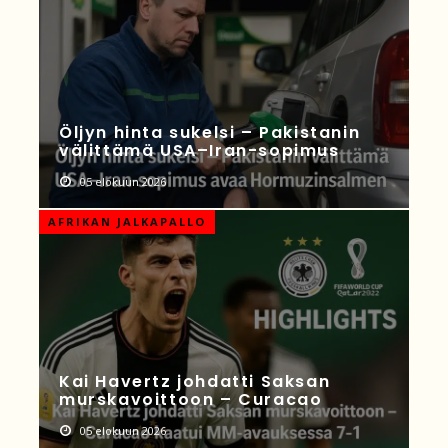
Öljyn hinta sukelsi – Pakistanin
välittämä USA–Iran-sopimus
05 elokuun 2026
AFRIKAN JALKAPALLO
Kai Havertz johdatti Saksan
murskavoittoon – Curacao
05 elokuun 2026