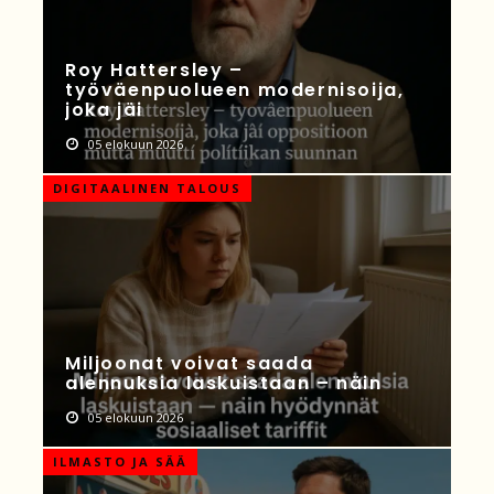
Roy Hattersley –
työväenpuolueen modernisoija,
joka jäi
05 elokuun 2026
DIGITAALINEN TALOUS
Miljoonat voivat saada
alennuksia laskuistaan – näin
05 elokuun 2026
ILMASTO JA SÄÄ