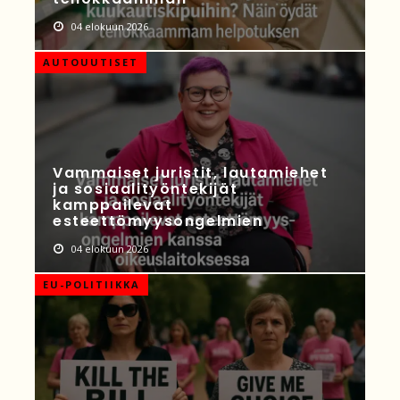
04 elokuun 2026
AUTOUUTISET
Vammaiset juristit, lautamiehet
ja sosiaalityöntekijät
kamppailevat
esteettömyysongelmien
04 elokuun 2026
EU-POLITIIKKA