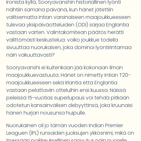
Ironista kyllä, Sooryavanshin historiallinen lyönti
nähtiin samana päivänä, kun hänet jätettiin
valitsematta Intian varsinaiseen maajoukkueeseen
tulevaa yksipäiväotteluiden (ODI) sarjaa Englantia
vastaan varten. Valintakomitean päätös herätti
välittömästi keskustelua: voiko joukkue todella
sivuuttaa nuorukaisen, joka dominoi lyöntirintamaa
näin vakuuttavasti?
Sooryavanshi ei kuitenkaan jää kokonaan ilman
maajoukkuevastuuta. Hänet on nimetty Intian T20-
maajoukkueeseen sekä Irlantia että Englantia
vastaan pelattaviin otteluihin ensi kuussa. Näissä
peleissä 15-vuotias superlupaus voi tehdä pitkään
odotetun kansainvälisen debyyttinsä, joka kruunaisi
hänen hurjan nousunsa huipulle.
Nuorukainen oli jo tämän vuoden Indian Premier
Leaguen (IPL) runsaiden juoksujen ykkösnimi, mikä on
itsessään poikkeuksellinen saavutus näin nuorelle