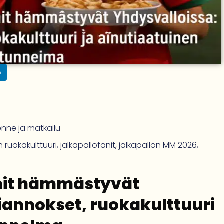
n
kenne ja matkailu
 ruokakulttuuri
,
jalkapallofanit
,
jalkapallon MM 2026
,
nit hämmästyvät
tiannokset, ruokakulttuuri