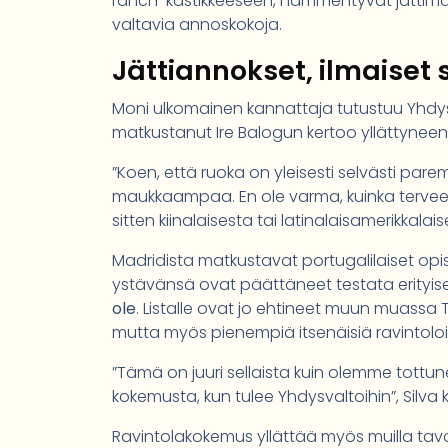
ranch-kastikkeeseen, hämmentyvät jättimä
valtavia annoskokoja.
Jättiannokset, ilmaiset
Moni ulkomainen kannattaja tutustuu Yhdy
matkustanut Ire Balogun kertoo yllättynee
”Koen, että ruoka on yleisesti selvästi par
maukkaampaa. En ole varma, kuinka terveell
sitten kiinalaisesta tai latinalaisamerikkal
Madridista matkustavat portugalilaiset opis
ystävänsä ovat päättäneet testata erityises
ole
. Listalle ovat jo ehtineet muun muassa 
mutta myös pienempiä itsenäisiä ravintoloi
”Tämä on juuri sellaista kuin olemme tottu
kokemusta, kun tulee Yhdysvaltoihin”, Silva 
Ravintolakokemus yllättää myös muilla tavo