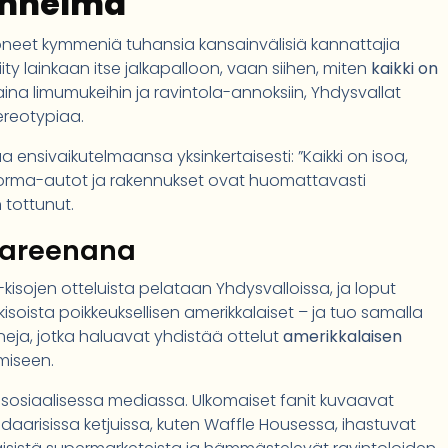
tunnelma
neet kymmeniä tuhansia kansainvälisiä kannattajia
iity lainkaan itse jalkapalloon, vaan siihen, miten
kaikki on
 aina limumukeihin ja ravintola-annoksiin, Yhdysvallat
ereotypiaa.
sivaikutelmaansa yksinkertaisesti: ”Kaikki on isoa,
kuorma-autot ja rakennukset ovat huomattavasti
 tottunut.
äareenana
isojen otteluista pelataan Yhdysvalloissa, ja loput
soista poikkeuksellisen amerikkalaiset – ja tuo samalla
ja, jotka haluavat yhdistää ottelut
amerikkalaisen
miseen.
a sosiaalisessa mediassa. Ulkomaiset fanit kuvaavat
aarisissa ketjuissa, kuten Waffle Housessa, ihastuvat