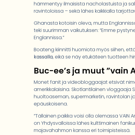
hämmentyy ilmaisista nacholastuista ja sal
ravintoloissa – sekä lähes kaikkialla tarjott
Ghanasta kotoisin oleva, mutta Englannissa
teki suurimman vaikutuksen: ”Emme pystyne
Englannissa.”
Boateng kiinnitti huomiota myös siihen, ett
kassalla
, eikä se näy etukäteen tuotteen hin
Buc-ee’s ja muut ”vain
Monet fanit ja videobloggaajat etsivät nim
amerikkalaisina. Skotlantilainen vloggaaj
huoltoaseman, supermarketin, ravintolan 
epäuskoisena.
”Tällainen paikka voisi olla olemassa VAIN A
on Yhdysvalloissa lähes kulttimainen fani
majavahahmon kanssa eri toimipisteissä.