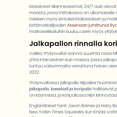
Massiiviset liikenneasemat, 24/7 auki oleva
maasta, jossa mittakaava on ulkomaiselle m
mieleen myös lentokenttäkaaoksen ja mat
brittimatkailijoiden
Ateenaan jumittunut Ryan
matkaseikkailuihin kuuluu usein myös yllätyk
Jalkapallon rinnalla ko
Vaikka Yhdysvallat isännöi suurinta osaa MM
yhtä intensiivinen kuin maissa, joissa jalkapal
tuntuu vaisummalta verrattuna hänen aiemp
2022.
Yhdysvalloissa jalkapallo kilpailee huomios
jalkapallo, baseball ja koripallo
hallitsevat p
on käynnissä, ja koripallossa NBA kiinnostaa
Englantilaiset fanit Jason Barnes ja Harry
New Yorkin Times Squarella, kun Knicks voi