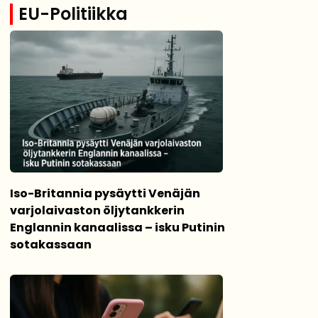
EU-Politiikka
Iso-Britannia pysäytti Venäjän
varjolaivaston öljytankkerin
Englannin kanaalissa – isku Putinin
sotakassaan