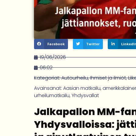
Facebook
Twitter
LinkedI
19/06/2026
06:02
Kategoriat:
Autourheilu
,
Ihmiset ja ilmiöt
,
Lii
Avainsanat:
Aasian matkailu
,
amerikkalainen
urheilumatkailu
,
Yhdysvallat
Jalkapallon MM-fa
Yhdysvalloissa: jät