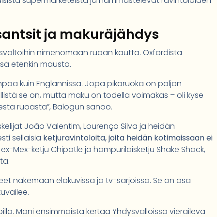
isistä supermarketeista ja hämmästelevät ravintoloiden
 santsit ja makuräjähdys
svaltoihin nimenomaan ruoan kautta. Oxfordista
nsä etenkin mausta.
empaa kuin Englannissa. Jopa pikaruoka on paljon
istä se on, mutta maku on todella voimakas – oli kyse
aisesta ruoasta”, Balogun sanoo.
kelijat João Valentim, Lourenço Silva ja heidän
ti sellaisia
ketjuravintoloita, joita heidän kotimaissaan ei
Tex-Mex-ketju Chipotle ja hampurilaisketju Shake Shack,
ta.
neet näkemään elokuvissa ja tv-sarjoissa. Se on osa
kuvailee.
illa. Moni ensimmäistä kertaa Yhdysvalloissa vieraileva