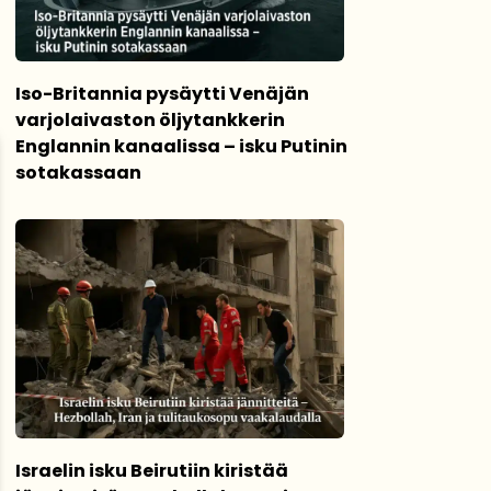
Iso-Britannia pysäytti Venäjän
varjolaivaston öljytankkerin
Englannin kanaalissa – isku Putinin
sotakassaan
Israelin isku Beirutiin kiristää