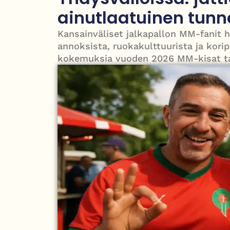
Työläistaustainen kansanedustaja avaa 30-vuot
ainutlaatuinen tun
puolesta
Kansainväliset jalkapallon MM-fanit 
annoksista, ruokakulttuurista ja kori
kokemuksia vuoden 2026 MM-kisat ta