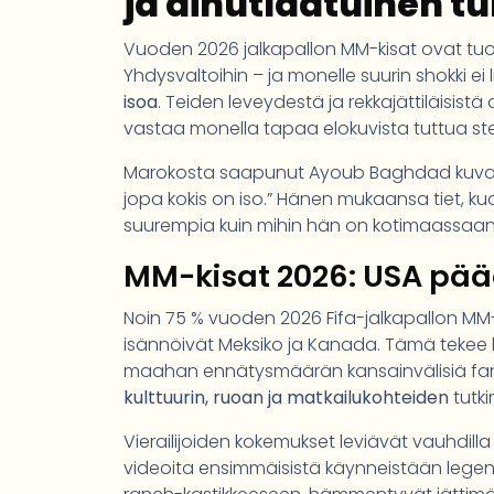
ja ainutlaatuinen 
Vuoden 2026 jalkapallon MM-kisat ovat tuo
Yhdysvaltoihin – ja monelle suurin shokki ei l
isoa
. Teiden leveydestä ja rekkajättiläisistä
vastaa monella tapaa elokuvista tuttua st
Marokosta saapunut Ayoub Baghdad kuvaa en
jopa kokis on iso.” Hänen mukaansa tiet, 
suurempia kuin mihin hän on kotimaassaan
MM-kisat 2026: USA pä
Noin 75 % vuoden 2026 Fifa-jalkapallon MM-k
isännöivät Meksiko ja Kanada. Tämä tekee ki
maahan ennätysmäärän kansainvälisiä fane
kulttuurin, ruoan ja matkailukohteiden
tutki
Vierailijoiden kokemukset leviävät vauhdill
videoita ensimmäisistä käynneistään legend