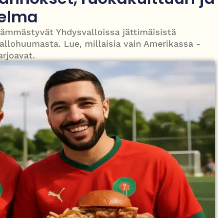
isen taistelunsa kuukautisterveyden ja endometrioosin hoidon
nelma
hämmästyvät Yhdysvalloissa jättimäisistä
pallohuumasta. Lue, millaisia vain Amerikassa -
rjoavat.