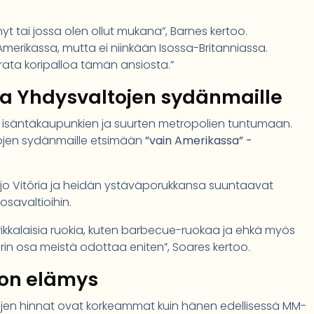
nyt tai jossa olen ollut mukana”, Barnes kertoo.
Amerikassa, mutta ei niinkään Isossa-Britanniassa.
ata koripalloa tämän ansiosta.”
a Yhdysvaltojen sydänmaille
ain isäntäkaupunkien ja suurten metropolien tuntumaan.
ojen sydänmaille etsimään
”vain Amerikassa” -
újo Vitória ja heidän ystäväporukkansa suuntaavat
osavaltioihin.
kalaisia ruokia, kuten barbecue-ruokaa ja ehkä myös
uurin osa meistä odottaa eniten”, Soares kertoo.
ton elämys
en hinnat ovat korkeammat kuin hänen edellisessä MM-