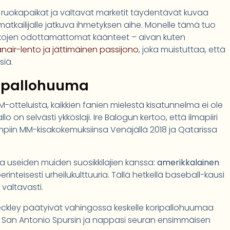
t ruokapaikat ja valtavat marketit täydentävät kuvaa
atkailijalle jatkuva ihmetyksen aihe. Monelle tämä tuo
kojen odottamattomat käänteet – aivan kuten
air-lento ja jättimäinen passijono
, joka muistuttaa, että
siä.
ripallohuuma
-otteluista, kaikkien fanien mielestä kisatunnelma ei ole
lo on selvästi ykköslaji. Ire Balogun kertoo, että ilmapiiri
iin MM-kisakokemuksiinsa Venäjällä 2018 ja Qatarissa
ta useiden muiden suosikkilajien kanssa:
amerikkalainen
erinteisesti urheilukulttuuria. Tällä hetkellä baseball-kausi
 valtavasti.
 Beckley päätyivät vahingossa keskelle koripallohuumaa
tti San Antonio Spursin ja nappasi seuran ensimmäisen