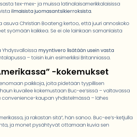
sasta tex-mex- ja muissa latinalaisamerikkalaisissa
avista
ilmaisista juomasantsikierroksista
.
 asuva Christian Boateng kertoo, että juuri annoskoko
et syömään kaikkea. Se ei ole lainkaan samanlaista
ä Yhdysvalloissa
myyntivero lisätään usein vasta
talapussa – toisin kuin esimerkiksi Britanniassa.
 Amerikassa” -kokemukset
enomaan paikkoja, joita pidetään tyypillisen
a Shaun kuvailee kokemustaan Buc-ee’sissä – valtavassa
ja convenience-kaupan yhdistelmässä – lähes
merikassa, ja rakastan sitä”, hän sanoo. Buc-ee’s-ketjulla
kunta, ja monet pysähtyvät ottamaan kuvia sen