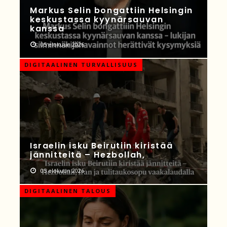
Markus Selin bongattiin Helsingin
keskustassa kyynärsauvan
kanssa
05 elokuun 2026
DIGITAALINEN TURVALLISUUS
Israelin isku Beirutiin kiristää
jännitteitä – Hezbollah,
05 elokuun 2026
DIGITAALINEN TALOUS