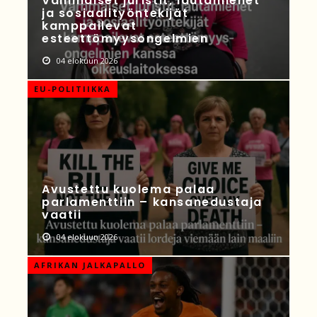
Vammaiset juristit, lautamiehet
ja sosiaalityöntekijät
kamppailevat
esteettömyysongelmien
04 elokuun 2026
EU-POLITIIKKA
Avustettu kuolema palaa
parlamenttiin – kansanedustaja
vaatii
04 elokuun 2026
AFRIKAN JALKAPALLO