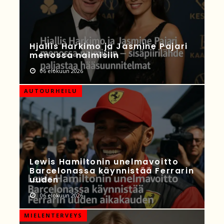
Hjallis Harkimo ja Jasmine Pajari
menossa naimisiin
06 elokuun 2026
AUTOURHEILU
Lewis Hamiltonin unelmavoitto
Barcelonassa käynnistää Ferrarin
uuden
06 elokuun 2026
MIELENTERVEYS