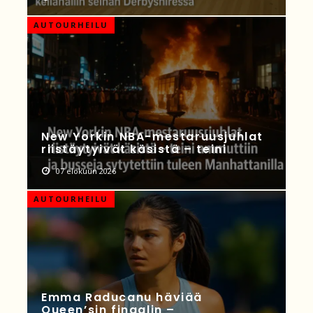
AUTOURHEILU
New Yorkin NBA-mestaruusjuhlat
riistäytyivät käsistä – teini
07 elokuun 2026
AUTOURHEILU
Emma Raducanu häviää
Queen’sin finaalin –