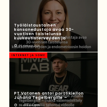
Työläistaustainen
kansanedustaja avaa 30-
vuotisen taistelunsa
kuukautisterveyden ja
06 elokuun 2026
INTERNET JA SOME
PT Vatanen antoi porttikiellon
Juhana Tegelbergille –
06 elokuun 2026