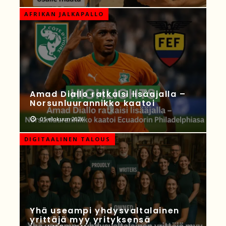
AFRIKAN JALKAPALLO
Amad Diallo ratkaisi lisäajalla –
Norsunluurannikko kaatoi
05 elokuun 2026
DIGITAALINEN TALOUS
Yhä useampi yhdysvaltalainen
yrittäjä myy yrityksensä