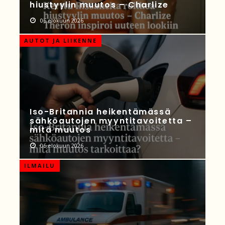
hiustyylin muutos – Charlize
06 elokuun 2026
AUTOT JA LIIKENNE
Iso-Britannia heikentämässä
sähköautojen myyntitavoitetta –
mitä muutos
06 elokuun 2026
ILMAILU