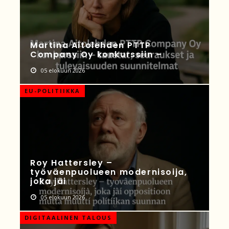
Martina Aitolehden PTTP
Company Oy konkurssiin –
05 elokuun 2026
EU-POLITIIKKA
Roy Hattersley –
työväenpuolueen modernisoija,
joka jäi
05 elokuun 2026
DIGITAALINEN TALOUS