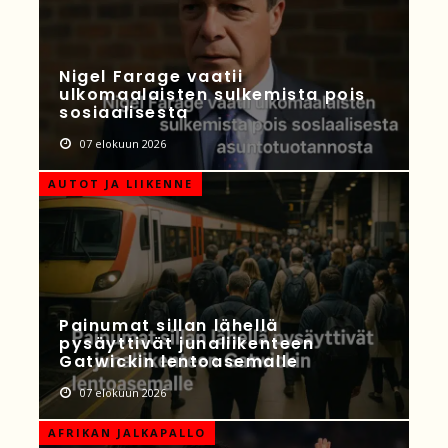
Nigel Farage vaatii
ulkomaalaisten sulkemista pois
sosiaalisesta
07 elokuun 2026
AUTOT JA LIIKENNE
Painumat sillan lähellä
pysäyttivät junaliikenteen
Gatwickin lentoasemalle
07 elokuun 2026
AFRIKAN JALKAPALLO