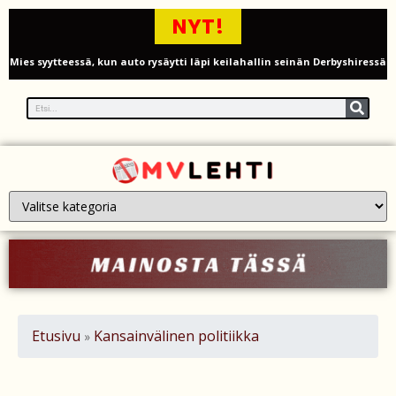
NYT!
Mies syytteessä, kun auto rysäytti läpi keilahallin seinän Derbyshiressä
New Yorkin NBA-mestaruusjuhlat riistäytyivät käsistä – teini ammuttiin
ja busseja sytytettiin tuleen Manhattanilla
Kimi ja Minttu Räikkönen juhlivat 10-vuotishääpäiväänsä – näin F1-
tähti muisti rakastaan
Nigel Farage vaatii ulkomaalaisten sulkemista pois sosiaalisesta
asuntotuotannosta
Painumat sillan lähellä pysäyttivät junaliikenteen Gatwickin
lentoasemalle
Etusivu
Kansainvälinen politiikka
»
Justin Trudeau puolustautuu kritiikiltä – valitsi Katy Perryn
esiintymisen Kanadan MM-avauksen sijaan