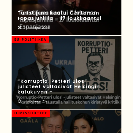
Turistijuna kaatui Cártaman
tapasjuhlilla – 17 loukkaantui
06 elokuun 2026
EU-POLITIIKKA
“Korruptio-Petteri ulos” -
julisteet valtasivat Helsingin
katukuvan –
06 elokuun 2026
IHMISSUHTEET