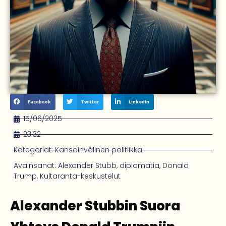
Facebook
Twitter
LinkedIn
15/06/2025
23:32
Kategoriat:
Kansainvälinen politiikka
Avainsanat:
Alexander Stubb
,
diplomatia
,
Donald
Trump
,
Kultaranta-keskustelut
Alexander Stubbin Suora