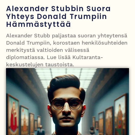
Grenfellin tornon palo: yhdeksäs vuosipäivä erityisen raskas omaisille
Alexander Stubbin Suora
Yhteys Donald Trumpiin
Turistijuna kaatui Cártaman tapasjuhlilla – 17 loukkaantui Espanjassa
Hämmästyttää
Työläistaustainen kansanedustaja avaa 30-vuotisen taistelunsa
Alexander Stubb paljastaa suoran yhteytensä
kuukautisterveyden ja endometrioosin hoidon puolesta
Donald Trumpiin, korostaen henkilösuhteiden
PT Vatanen antoi porttikiellon Juhana Tegelbergille – tiukka
merkitystä valtioiden välisessä
diplomatiassa. Lue lisää Kultaranta-
välienselvittely PTV Gymillä tallentui videolle
keskustelujen taustoista.