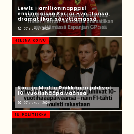
Lewis Hamilton nappasi
ensimmäisen Ferrari-voittonsa
dramatiikan sävyttämässä
07 elokuun 2026
HELENA KOIVU
Kimi ja Minttu Räikkönen juhlivat
10-vuotishääpäiväänsä –
07 elokuun 2026
EU-POLITIIKKA