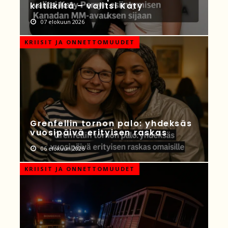
kritiikiltä – valitsi Katy
07 elokuun 2026
KRIISIT JA ONNETTOMUUDET
Grenfellin tornon palo: yhdeksäs
vuosipäivä erityisen raskas
06 elokuun 2026
KRIISIT JA ONNETTOMUUDET