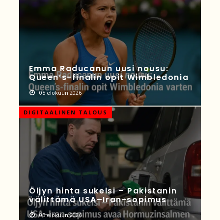
Emma Raducanun uusi nousu:
Queen’s-finalin opit Wimbledonia
05 elokuun 2026
DIGITAALINEN TALOUS
Öljyn hinta sukelsi – Pakistanin
välittämä USA–Iran-sopimus
05 elokuun 2026