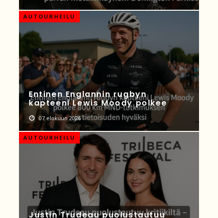
AUTOURHEILU
Entinen Englannin rugbyn
kapteeni Lewis Moody polkee
07 elokuun 2026
AUTOURHEILU
Justin Trudeau puolustautuu