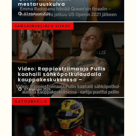
mestaruuskuiva
07 elokuun 2026
KANSAINVÄLINEN VIIHDE
Video: Rappiostriimaaja Pullis
kaahaili sähköpotkulaudalla
kauppakeskuksessa –
07 elokuun 2026
AUTOURHEILU