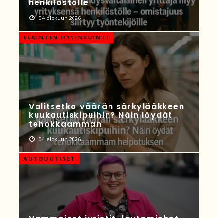
henkilöstölle
04 elokuun 2026
ELÄINTEN HYVINVOINTI
Valitsetko väärän särkylääkkeen
kuukautiskipuihin? Näin löydät
tehokkaamman
04 elokuun 2026
AUTOUUTISET