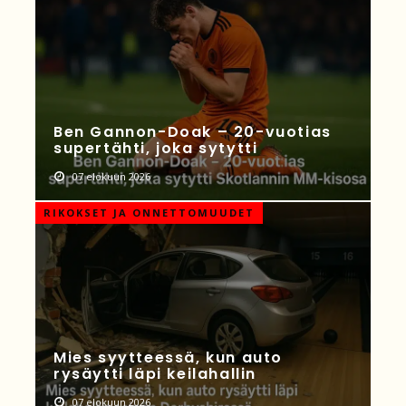
Ben Gannon-Doak – 20-vuotias
supertähti, joka sytytti
07 elokuun 2026
RIKOKSET JA ONNETTOMUUDET
Mies syytteessä, kun auto
rysäytti läpi keilahallin
07 elokuun 2026