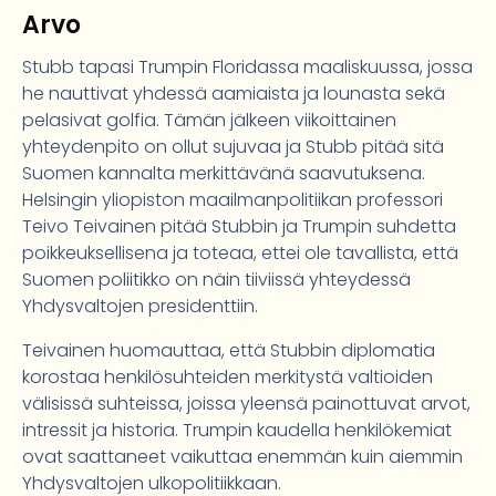
Arvo
Stubb tapasi Trumpin Floridassa maaliskuussa, jossa
he nauttivat yhdessä aamiaista ja lounasta sekä
pelasivat golfia. Tämän jälkeen viikoittainen
yhteydenpito on ollut sujuvaa ja Stubb pitää sitä
Suomen kannalta merkittävänä saavutuksena.
Helsingin yliopiston maailmanpolitiikan professori
Teivo Teivainen pitää Stubbin ja Trumpin suhdetta
poikkeuksellisena ja toteaa, ettei ole tavallista, että
Suomen poliitikko on näin tiiviissä yhteydessä
Yhdysvaltojen presidenttiin.
Teivainen huomauttaa, että Stubbin diplomatia
korostaa henkilösuhteiden merkitystä valtioiden
välisissä suhteissa, joissa yleensä painottuvat arvot,
intressit ja historia. Trumpin kaudella henkilökemiat
ovat saattaneet vaikuttaa enemmän kuin aiemmin
Yhdysvaltojen ulkopolitiikkaan.