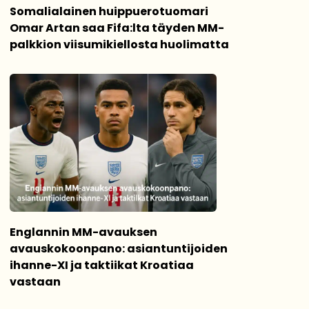
Somalialainen huippuerotuomari
Omar Artan saa Fifa:lta täyden MM-
palkkion viisumikiellosta huolimatta
Englannin MM-avauksen
avauskokoonpano: asiantuntijoiden
ihanne-XI ja taktiikat Kroatiaa
vastaan