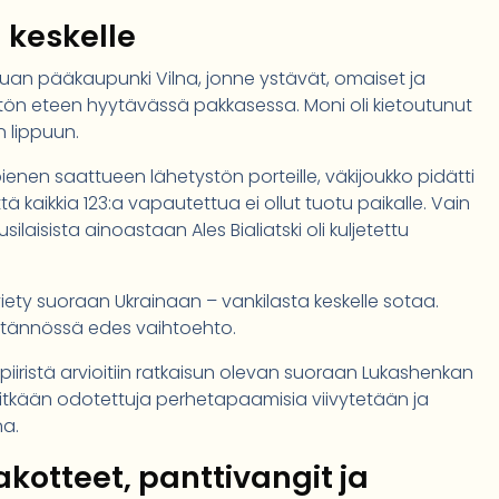
 keskelle
ettuan pääkaupunki Vilna, jonne ystävät, omaiset ja
ystön eteen hyytävässä pakkasessa. Moni oli kietoutunut
 lippuun.
 pienen saattueen lähetystön porteille, väkijoukko pidätti
tä kaikkia 123:a vapautettua ei ollut tuotu paikalle. Vain
laisista ainoastaan Ales Bialiatski oli kuljetettu
viety suoraan Ukrainaan – vankilasta keskelle sotaa.
ytännössä edes vaihtoehto.
piiristä arvioitiin ratkaisun olevan suoraan Lukashenkan
a pitkään odotettuja perhetapaamisia viivytetään ja
na.
akotteet, panttivangit ja