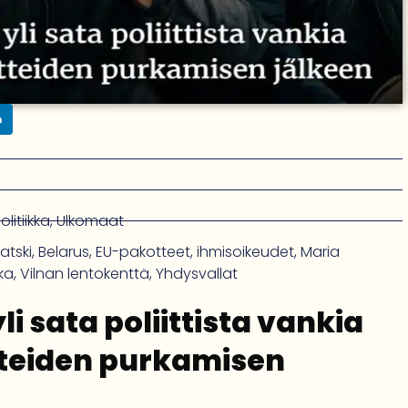
n
litiikka
,
Ulkomaat
iatski
,
Belarus
,
EU-pakotteet
,
ihmisoikeudet
,
Maria
ka
,
Vilnan lentokenttä
,
Yhdysvallat
i sata poliittista vankia
teiden purkamisen