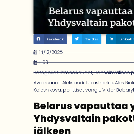
Facebook
Twitter
LinkedI
14/12/2025
11:03
Kategoriat:
Ihmisoikeudet
,
Kansainvälinen po
Avainsanat:
Aleksandr Lukashenko
,
Ales Bial
Kolesnikova
,
poliittiset vangit
,
Viktor Babary
Belarus vapauttaa yl
Yhdysvaltain pakot
jälkeen