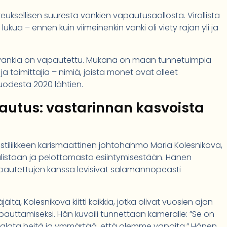
ikkeuksellisen suuresta vankien vapautusaallosta. Virallista
aa lukua – ennen kuin viimeinenkin vanki oli viety rajan yli ja
sta vankia on vapautettu. Mukana on maan tunnetuimpia
ja toimittajia – nimiä, joista monet ovat olleet
uodesta 2020 lähtien.
autus: vastarinnan kasvoista
testiliikkeen karismaattinen johtohahmo Maria Kolesnikova,
listaan ja pelottomasta esiintymisestään. Hänen
pautettujen kanssa levisivät salamannopeasti
ltä, Kolesnikova kiitti kaikkia, jotka olivat vuosien ajan
uttamiseksi. Hän kuvaili tunnettaan kameralle: ”Se on
halata heitä ja ymmärtää, että olemme vapaita.” Hänen