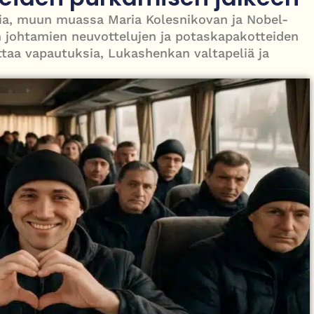
nkia, muun muassa Maria Kolesnikovan ja Nobel-
le – tiukka välienselvittely PTV Gymillä tallentui videolle
in johtamien neuvottelujen ja potaskapakotteiden
ittaa vapautuksia, Lukashenkan valtapeliä ja