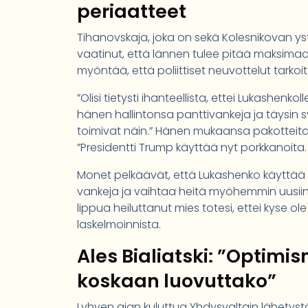
periaatteet
Tihanovskaja, joka on sekä Kolesnikovan ystä
vaatinut, että lännen tulee pitää maksimaa
myöntää, että poliittiset neuvottelut tarko
”Olisi tietysti ihanteellista, ettei Lukashenk
hänen hallintonsa panttivankeja ja täysin sy
toimivat näin.” Hänen mukaansa pakotteita v
”Presidentti Trump käyttää nyt porkkanoita
Monet pelkäävät, että Lukashenko käyttää va
vankeja ja vaihtaa heitä myöhemmin uusiin
lippua heiluttanut mies totesi, ettei kyse o
laskelmoinnista.
Ales Bialiatski: ”Optimi
koskaan luovuttako”
Lyhyen ajan kuluttua Yhdysvaltain lähetystön 