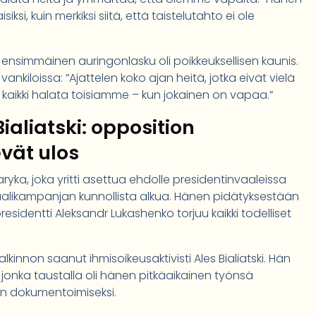
ksi, kuin merkiksi siitä, että taistelutahto ei ole
ensimmäinen auringonlasku oli poikkeuksellisen kaunis.
vankiloissa: ”Ajattelen koko ajan heitä, jotka eivät vielä
 kaikki halata toisiamme – kun jokainen on vapaa.”
ialiatski: opposition
vät ulos
yka, joka yritti asettua ehdolle presidentinvaaleissa
aalikampanjan kunnollista alkua. Hänen pidätyksestään
presidentti Aleksandr Lukashenko torjuu kaikki todelliset
innon saanut ihmisoikeusaktivisti Ales Bialiatski. Hän
nka taustalla oli hänen pitkäaikainen työnsä
ten dokumentoimiseksi.