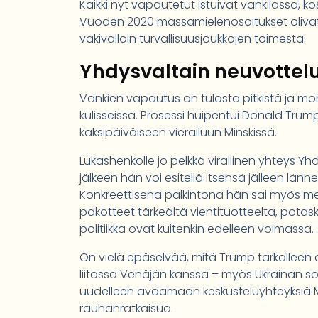
Kaikki nyt vapautetut istuivat vankilassa, k
Vuoden 2020 massamielenosoitukset olivat 
väkivalloin turvallisuusjoukkojen toimesta.
Yhdysvaltain neuvottel
Vankien vapautus on tulosta pitkistä ja moni
kulisseissa. Prosessi huipentui Donald Trum
kaksipäiväiseen vierailuun Minskissä.
Lukashenkolle jo pelkkä virallinen yhteys Yhd
jälkeen hän voi esitellä itsensä jälleen l
Konkreettisena palkintona hän sai myös mer
pakotteet tärkeältä vientituotteelta, potas
politiikka ovat kuitenkin edelleen voimassa.
On vielä epäselvää, mitä Trump tarkalleen ot
liitossa Venäjän kanssa – myös Ukrainan s
uudelleen avaamaan keskusteluyhteyksiä Mo
rauhanratkaisua.