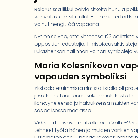
Belarusissa liikkui päiviä sitkeitä huhuja po
vahvistusta ei silti tullut – ei nimiä, ei tarkk
voinut hengittää vapaana.
Nyt on selvää, että yhteensä 123 poliitti
opposition edustajia, ihmisoikeusaktivisteja 
Lukashenkan hallinnon vainon symboleja v
Maria Kolesnikovan vap
vapauden symboliksi
Yksi odotetuimmista nimistä listalla oli pro
joka tunnetaan punaiseksi maalatuista huu
ilonkyyneleensä ja halauksensa muiden va
sosiaalisessa mediassa.
Videolla bussissa, matkalla pois Valko-Venäjä
tehneet työtä hänen ja muiden vankien vapa
uskomaton onni – nähdä rakkaat ihmiset, 