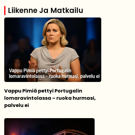
Liikenne Ja Matkailu
Vappu Pimiä pettyi Portugalin
lomaravintolassa – ruoka hurmasi,
palvelu ei