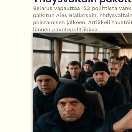
puolesta
Belarus vapauttaa 123 poliittista va
PT Vatanen antoi porttikiellon Juhana Tegelbergil
palkitun Ales Bialiatskin, Yhdysvalta
poistamisen jälkeen. Artikkeli tausto
lännen pakotepolitiikkaa.