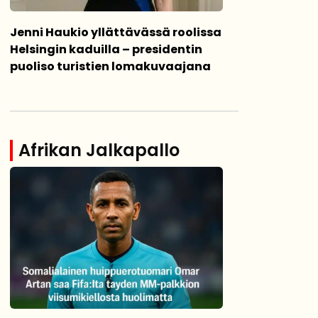
Jenni Haukio yllättävässä roolissa
Helsingin kaduilla – presidentin
puoliso turistien lomakuvaajana
Afrikan Jalkapallo