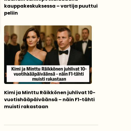
kauppakeskuksessa – vartija puuttui
peliin
Kimi ja Minttu Räikkönen juhlivat 10-
vuotishääpäiväänsä – näin F1-tähti
muisti rakastaan