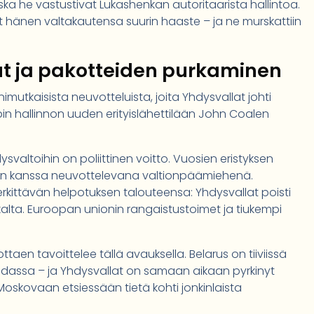
oska he vastustivat Lukashenkan autoritaarista hallintoa.
hänen valtakautensa suurin haaste – ja ne murskattiin
ut ja pakotteiden purkaminen
mutkaisista neuvotteluista, joita Yhdysvallat johti
pin hallinnon uuden erityislähettilään John Coalen
ysvaltoihin on poliittinen voitto. Vuosien eristyksen
ännen kanssa neuvottelevana valtionpäämiehenä.
kittävän helpotuksen talouteensa: Yhdysvallat poisti
kalta. Euroopan unionin rangaistustoimet ja tiukempi
taen tavoittelee tällä avauksella. Belarus on tiiviissä
odassa – ja Yhdysvallat on samaan aikaan pyrkinyt
skovaan etsiessään tietä kohti jonkinlaista