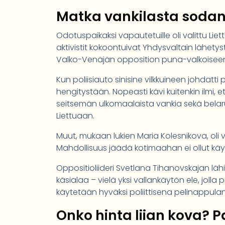
Matka vankilasta sodan
Odotuspaikaksi vapautetuille oli valittu Li
aktivistit kokoontuivat Yhdysvaltain lähet
Valko-Venäjän opposition puna-valkoiseen
Kun poliisiauto sinisine vilkkuineen johdatti
hengitystään. Nopeasti kävi kuitenkin ilmi, et
seitsemän ulkomaalaista vankia sekä belarusi
Liettuaan.
Muut, mukaan lukien Maria Kolesnikova, oli 
Mahdollisuus jäädä kotimaahan ei ollut kä
Oppositioliideri Svetlana Tihanovskajan lähi
käsialaa – vielä yksi vallankäytön ele, joll
käytetään hyväksi poliittisena pelinappula
Onko hinta liian kova? P