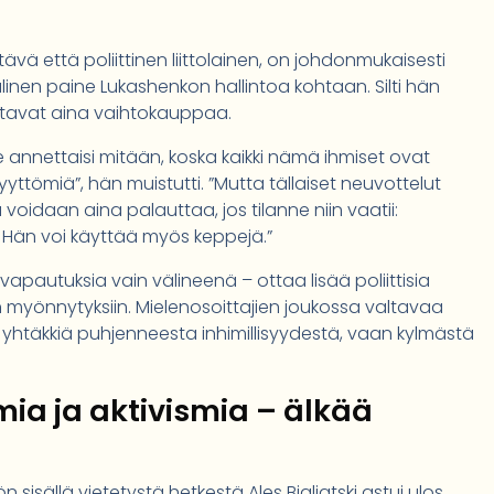
vä että poliittinen liittolainen, on johdonmukaisesti
linen paine Lukashenkon hallintoa kohtaan. Silti hän
ittavat aina vaihtokauppaa.
olle annettaisi mitään, koska kaikki nämä ihmiset ovat
yttömiä”, hän muistutti. ”Mutta tällaiset neuvottelut
oidaan aina palauttaa, jos tilanne niin vaatii:
. Hän voi käyttää myös keppejä.”
pautuksia vain välineenä – ottaa lisää poliittisia
 myönnytyksiin. Mielenosoittajien joukossa valtavaa
le yhtäkkiä puhjenneesta inhimillisyydestä, vaan kylmästä
smia ja aktivismia – älkää
sisällä vietetystä hetkestä Ales Bialiatski astui ulos