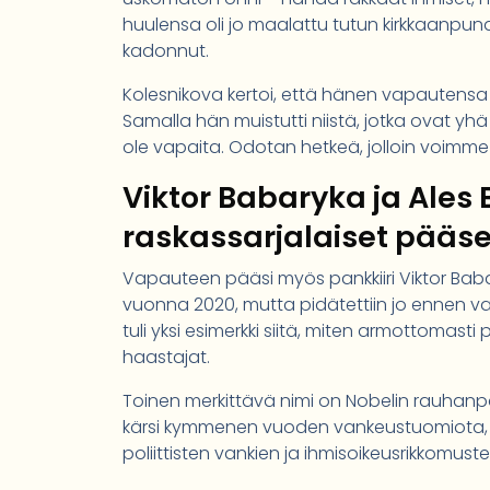
huulensa oli jo maalattu tutun kirkkaanpunaisi
kadonnut.
Kolesnikova kertoi, että hänen vapautensa 
Samalla hän muistutti niistä, jotka ovat yhä 
ole vapaita. Odotan hetkeä, jolloin voimme
Viktor Babaryka ja Ales B
raskassarjalaiset pääse
Vapauteen pääsi myös pankkiiri Viktor Babar
vuonna 2020, mutta pidätettiin jo ennen v
tuli yksi esimerkki siitä, miten armottomasti 
haastajat.
Toinen merkittävä nimi on Nobelin rauhanpalk
kärsi kymmenen vuoden vankeustuomiota, jo
poliittisten vankien ja ihmisoikeusrikkomus