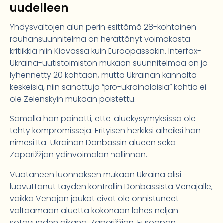
uudelleen
Yhdysvaltojen alun perin esittämä 28-kohtainen
rauhansuunnitelma on herättänyt voimakasta
kritiikkiä niin Kiovassa kuin Euroopassakin. Interfax-
Ukraina-uutistoimiston mukaan suunnitelmaa on jo
lyhennetty 20 kohtaan, mutta Ukrainan kannalta
keskeisiä, niin sanottuja ”pro-ukrainalaisia” kohtia ei
ole Zelenskyin mukaan poistettu.
Samalla hän painotti, ettei aluekysymyksissä ole
tehty kompromisseja. Erityisen herkiksi aiheiksi hän
nimesi Itä-Ukrainan Donbassin alueen sekä
Zaporižžjan ydinvoimalan hallinnan.
Vuotaneen luonnoksen mukaan Ukraina olisi
luovuttanut täyden kontrollin Donbassista Venäjälle,
vaikka Venäjän joukot eivät ole onnistuneet
valtaamaan aluetta kokonaan lähes neljän
sotavuoden aikana. Zaporižžjan, Euroopan