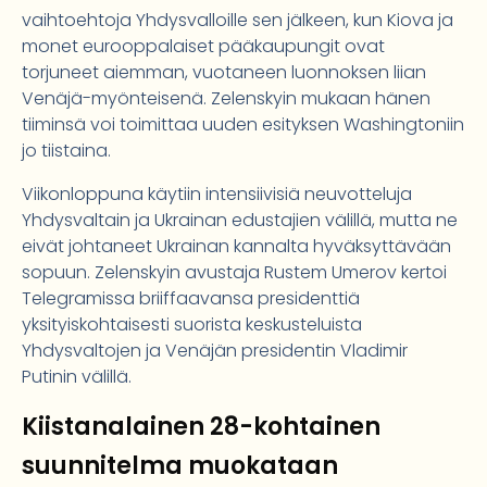
vaihtoehtoja Yhdysvalloille sen jälkeen, kun Kiova ja
monet eurooppalaiset pääkaupungit ovat
torjuneet aiemman, vuotaneen luonnoksen liian
Venäjä-myönteisenä. Zelenskyin mukaan hänen
tiiminsä voi toimittaa uuden esityksen Washingtoniin
jo tiistaina.
Viikonloppuna käytiin intensiivisiä neuvotteluja
Yhdysvaltain ja Ukrainan edustajien välillä, mutta ne
eivät johtaneet Ukrainan kannalta hyväksyttävään
sopuun. Zelenskyin avustaja Rustem Umerov kertoi
Telegramissa briiffaavansa presidenttiä
yksityiskohtaisesti suorista keskusteluista
Yhdysvaltojen ja Venäjän presidentin Vladimir
Putinin välillä.
Kiistanalainen 28-kohtainen
suunnitelma muokataan