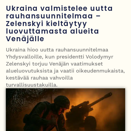
Hormuzinsalmen
Ukraina valmistelee uutta
rauhansuunnitelmaa –
Poliisijohtaja Dennis Pasterstein teki rikosilmoituksen Ile Vainion
Zelenskyi kieltäytyy
törkyrunosta – kunnianloukkaus tutkintaan
luovuttamasta alueita
Israelin isku Beirutiin kiristää jännitteitä – Hezbollah, Iran ja
Venäjälle
tulitaukosopu vaakalaudalla
Ukraina hioo uutta rauhansuunnitelmaa
Yhdysvalloille, kun presidentti Volodymyr
Roy Hattersley – työväenpuolueen modernisoija, joka jäi oppositioon
Zelenskyi torjuu Venäjän vaatimukset
mutta muutti politiikan suunnan
alueluovutuksista ja vaatii oikeudenmukaista,
kestävää rauhaa vahvoilla
turvallisuustakuilla.