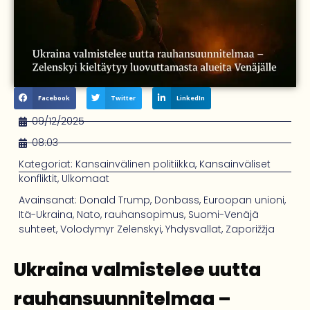
Facebook
Twitter
LinkedIn
09/12/2025
08:03
Kategoriat:
Kansainvälinen politiikka
,
Kansainväliset
konfliktit
,
Ulkomaat
Avainsanat:
Donald Trump
,
Donbass
,
Euroopan unioni
,
Itä-Ukraina
,
Nato
,
rauhansopimus
,
Suomi-Venäjä
suhteet
,
Volodymyr Zelenskyi
,
Yhdysvallat
,
Zaporižžja
Ukraina valmistelee uutta
rauhansuunnitelmaa –