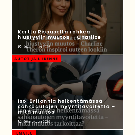
Kerttu Rissaselta rohkea
hiustyylin muutos – Charlize
06 elokuun 2026
AUTOT JA LIIKENNE
Iso-Britannia heikentämässä
sähköautojen myyntitavoitetta –
mitä muutos
06 elokuun 2026
ILMAILU