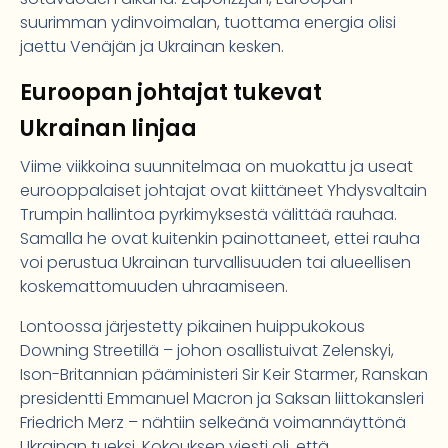
suurimman ydinvoimalan, tuottama energia olisi
jaettu Venäjän ja Ukrainan kesken.
Euroopan johtajat tukevat
Ukrainan linjaa
Viime viikkoina suunnitelmaa on muokattu ja useat
eurooppalaiset johtajat ovat kiittäneet Yhdysvaltain
Trumpin hallintoa pyrkimyksestä välittää rauhaa.
Samalla he ovat kuitenkin painottaneet, ettei rauha
voi perustua Ukrainan turvallisuuden tai alueellisen
koskemattomuuden uhraamiseen.
Lontoossa järjestetty pikainen huippukokous
Downing Streetillä – johon osallistuivat Zelenskyi,
Ison-Britannian pääministeri Sir Keir Starmer, Ranskan
presidentti Emmanuel Macron ja Saksan liittokansleri
Friedrich Merz – nähtiin selkeänä voimannäyttönä
Ukrainan tueksi. Kokouksen viesti oli, että