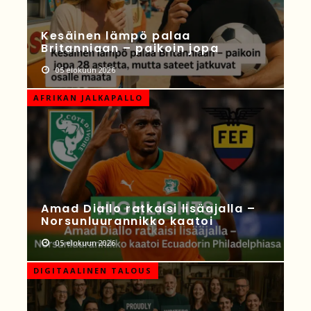
Kesäinen lämpö palaa
Britanniaan – paikoin jopa
05 elokuun 2026
AFRIKAN JALKAPALLO
Amad Diallo ratkaisi lisäajalla –
Norsunluurannikko kaatoi
05 elokuun 2026
DIGITAALINEN TALOUS