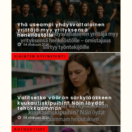
Yhä useampi yhdysvaltalainen
yrittäjä myy yrityksensä
henkilöstölle
04 elokuun 2026
ELÄINTEN HYVINVOINTI
Valitsetko väärän särkylääkkeen
kuukautiskipuihin? Näin löydät
tehokkaamman
04 elokuun 2026
AUTOUUTISET