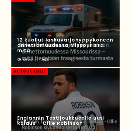
12 kuollut laskuvarjohyppykoneen
onnettomuudessa Missourissa –
mitä
06 elokuun 2026
AUTOURHEILU
Englannin Testijoukkueelle uusi
kolaus – Ollie Robinson