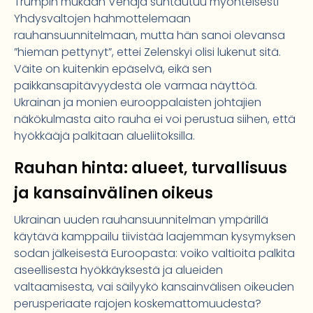
Trumpin mukaan Venäjä suhtautuu myönteisesti
Yhdysvaltojen hahmottelemaan
rauhansuunnitelmaan, mutta hän sanoi olevansa
”hieman pettynyt”, ettei Zelenskyi olisi lukenut sitä.
Väite on kuitenkin epäselvä, eikä sen
paikkansapitävyydestä ole varmaa näyttöä.
Ukrainan ja monien eurooppalaisten johtajien
näkökulmasta aito rauha ei voi perustua siihen, että
hyökkääjä palkitaan alueliitoksilla.
Rauhan hinta: alueet, turvallisuus
ja kansainvälinen oikeus
Ukrainan uuden rauhansuunnitelman ympärillä
käytävä kamppailu tiivistää laajemman kysymyksen
sodan jälkeisestä Euroopasta: voiko valtioita palkita
aseellisesta hyökkäyksestä ja alueiden
valtaamisesta, vai säilyykö kansainvälisen oikeuden
perusperiaate rajojen koskemattomuudesta?