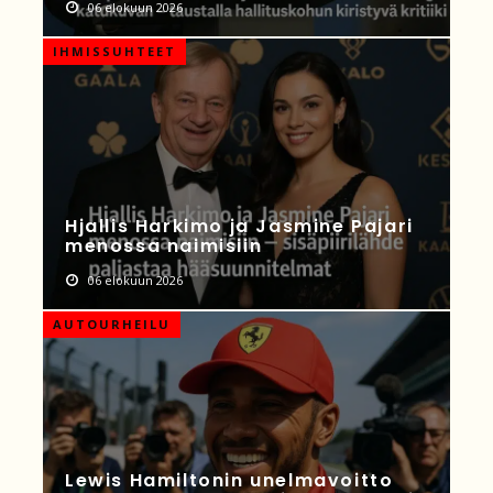
06 elokuun 2026
IHMISSUHTEET
Hjallis Harkimo ja Jasmine Pajari
menossa naimisiin
06 elokuun 2026
AUTOURHEILU
Lewis Hamiltonin unelmavoitto