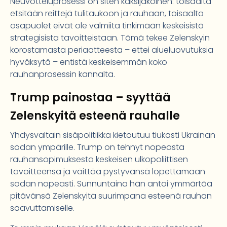
Neuvotteluprosessi on siten kaksijakoinen: toisaalta
etsitään reittejä tulitaukoon ja rauhaan, toisaalta
osapuolet eivät ole valmiita tinkimään keskeisistä
strategisista tavoitteistaan. Tämä tekee Zelenskyin
korostamasta periaatteesta – ettei alueluovutuksia
hyväksytä – entistä keskeisemmän koko
rauhanprosessin kannalta.
Trump painostaa – syyttää
Zelenskyitä esteenä rauhalle
Yhdysvaltain sisäpolitiikka kietoutuu tiukasti Ukrainan
sodan ympärille. Trump on tehnyt nopeasta
rauhansopimuksesta keskeisen ulkopoliittisen
tavoitteensa ja väittää pystyvänsä lopettamaan
sodan nopeasti. Sunnuntaina hän antoi ymmärtää
pitävänsä Zelenskyitä suurimpana esteenä rauhan
saavuttamiselle.