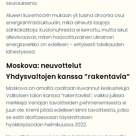
seurauksena.
Alueen kuvernöörin mukaan yli tusina droonia osui
energiainfrastruktuuriin, mikä aiheutti laajoja
sähkökatkoja. Kuolonuhreista ei kerrottu, mutta iskut
alleviivaavat, miten haavoittuvainen Ukrainan
energiaverkko on edelleen – erityisesti talvikauden
lähestyessä.
Moskova: neuvottelut
Yhdysvaltojen kanssa ”rakentavia”
Moskova on omalta osaltaan kuvannut keskusteluja
Valkoisen talon kanssa ”rakentaviksi”, vaikka julkisia
merkkejä Venäjän tavoitteiden pehmenemisestä ei
juuri ole. Kreml pitää edelleen kiinni tavoitteista, jotka
se esitti aloittaessaan täysimittaisen
hyökkäyssodan helmikuussa 2022.