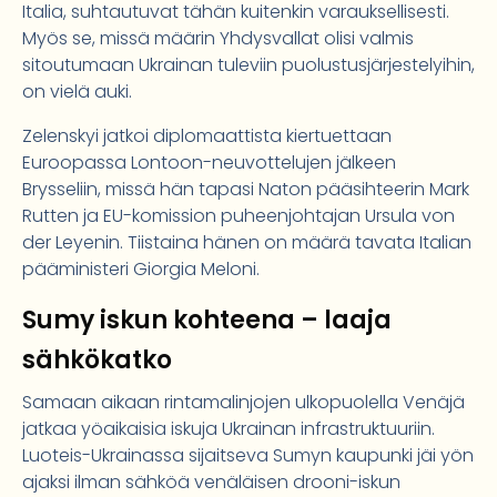
Italia, suhtautuvat tähän kuitenkin varauksellisesti.
Myös se, missä määrin Yhdysvallat olisi valmis
sitoutumaan Ukrainan tuleviin puolustusjärjestelyihin,
on vielä auki.
Zelenskyi jatkoi diplomaattista kiertuettaan
Euroopassa Lontoon-neuvottelujen jälkeen
Brysseliin, missä hän tapasi Naton pääsihteerin Mark
Rutten ja EU-komission puheenjohtajan Ursula von
der Leyenin. Tiistaina hänen on määrä tavata Italian
pääministeri Giorgia Meloni.
Sumy iskun kohteena – laaja
sähkökatko
Samaan aikaan rintamalinjojen ulkopuolella Venäjä
jatkaa yöaikaisia iskuja Ukrainan infrastruktuuriin.
Luoteis-Ukrainassa sijaitseva Sumyn kaupunki jäi yön
ajaksi ilman sähköä venäläisen drooni-iskun