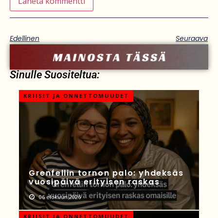
Edellinen
Seuraava
Sinulle Suositeltua:
KRIISIT JA ONNETTOMUUDET
Grenfellin tornon palo: yhdeksäs
vuosipäivä erityisen raskas
06 elokuun 2026
KRIISIT JA ONNETTOMUUDET