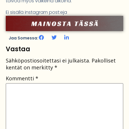
toivoa myös vaikeina aikoina.
Ei sisällä instagram post:eja
Jaa Somessa:
Vastaa
Sähköpostiosoitettasi ei julkaista.
Pakolliset
kentät on merkitty
*
Kommentti
*