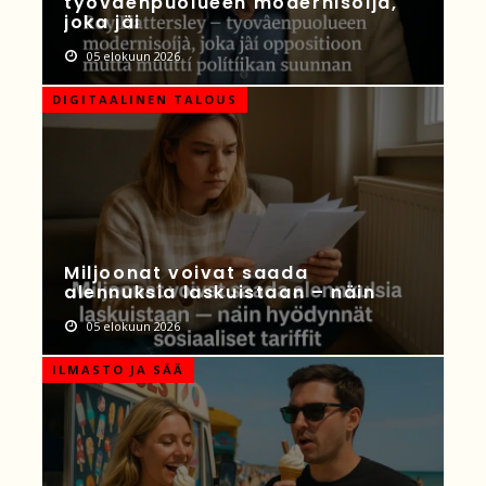
työväenpuolueen modernisoija,
joka jäi
05 elokuun 2026
DIGITAALINEN TALOUS
Miljoonat voivat saada
alennuksia laskuistaan – näin
05 elokuun 2026
ILMASTO JA SÄÄ