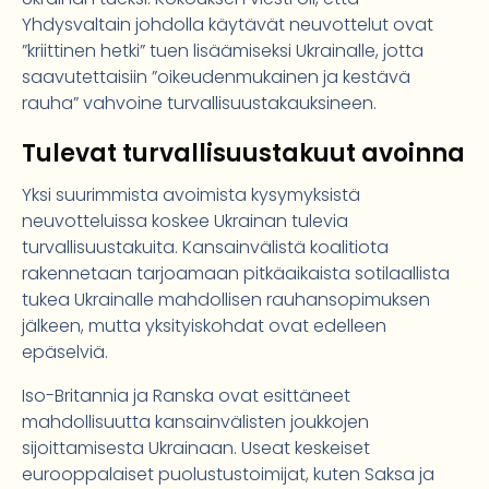
Yhdysvaltain johdolla käytävät neuvottelut ovat
”kriittinen hetki” tuen lisäämiseksi Ukrainalle, jotta
saavutettaisiin ”oikeudenmukainen ja kestävä
rauha” vahvoine turvallisuustakauksineen.
Tulevat turvallisuustakuut avoinna
Yksi suurimmista avoimista kysymyksistä
neuvotteluissa koskee Ukrainan tulevia
turvallisuustakuita. Kansainvälistä koalitiota
rakennetaan tarjoamaan pitkäaikaista sotilaallista
tukea Ukrainalle mahdollisen rauhansopimuksen
jälkeen, mutta yksityiskohdat ovat edelleen
epäselviä.
Iso-Britannia ja Ranska ovat esittäneet
mahdollisuutta kansainvälisten joukkojen
sijoittamisesta Ukrainaan. Useat keskeiset
eurooppalaiset puolustustoimijat, kuten Saksa ja