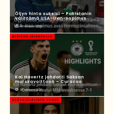
Öljyn hinta sukelsi – Pakistanin
välittämä USA–Iran-sopimus
05 elokuun 2026
AFRIKAN JALKAPALLO
Kai Havertz johdatti Saksan
murskavoittoon – Curacao
05 elokuun 2026
KANSAINVÄLINEN VIIHDE