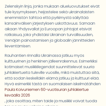
Zelenskyin linja, jonka mukaan alueluovutukset eivät
tule kysymykseen, heijastelee sekä ukrainalaisten
enemmistön tahtoa että pyrkimystä säilyttää
kansainvälisen järjestyksen uskottavuus. Samaan
aikaan Yhdysvallat ja Euroopan johtajat etsivät
ratkaisua, joka yhdistäisi Ukrainan turvallisuuden,
Venäjän painostamisen ja globaalin jännitteiden
lieventämisen.
Rauhantien rinnalla Ukrainassa jatkuu myös
kulttuurinen ja henkinen jälleenrakennus. Esimerkiksi
kotimaiset musiikkilegendat suunnittelevat suuria
juhlakiertueita tuleville vuosille, mikä muistuttaa siitä,
että sodan keskelläkin elämä jatkuu ja kulttuuri elää.
Hyvä esimerkki tästä on suomalaisen iskelmätähden
Paula Koivuniemen 60-vuotisuran juhlakiertue
keväällä 2026
, joka osoittaa, miten taide ja musiikki voivat tuoda