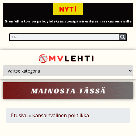
NYT!
Grenfellin tornon palo: yhdeksäs vuosipäivä erityisen raskas omaisille
Turistijuna kaatui Cártaman tapasjuhlilla – 17 loukkaantui Espanjassa
Työläistaustainen kansanedustaja avaa 30-vuotisen taistelunsa
kuukautisterveyden ja endometrioosin hoidon puolesta
PT Vatanen antoi porttikiellon Juhana Tegelbergille – tiukka
välienselvittely PTV Gymillä tallentui videolle
Iso-Britannia heikentämässä sähköautojen myyntitavoitetta – mitä
muutos tarkoittaa?
12 kuollut laskuvarjohyppykoneen onnettomuudessa Missourissa –
Etusivu
Kansainvälinen politiikka
»
mitä tiedetään traagisesta turmasta
Öljyn hinta sukelsi – Pakistanin välittämä USA–Iran-sopimus avaa