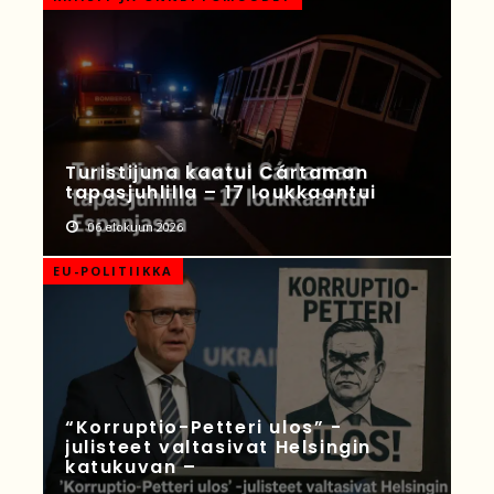
Turistijuna kaatui Cártaman
tapasjuhlilla – 17 loukkaantui
06 elokuun 2026
EU-POLITIIKKA
“Korruptio-Petteri ulos” -
julisteet valtasivat Helsingin
katukuvan –