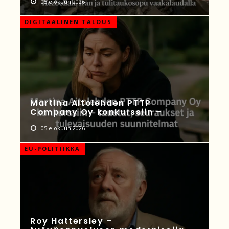
05 elokuun 2026
DIGITAALINEN TALOUS
Martina Aitolehden PTTP
Company Oy konkurssiin –
05 elokuun 2026
EU-POLITIIKKA
Roy Hattersley –