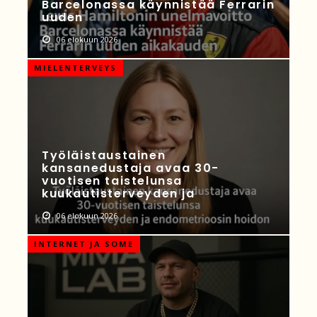
Barcelonassa käynnistää Ferrarin
uuden
06 elokuun 2026
MIELENTERVEYS
Työläistaustainen
kansanedustaja avaa 30-
vuotisen taistelunsa
kuukautisterveyden ja
06 elokuun 2026
INTERNET JA SOME