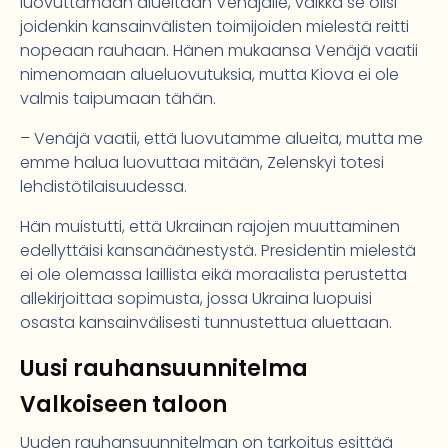
luovuttamaan alueitaan Venäjälle, vaikka se olisi
joidenkin kansainvälisten toimijoiden mielestä reitti
nopeaan rauhaan. Hänen mukaansa Venäjä vaatii
nimenomaan alueluovutuksia, mutta Kiova ei ole
valmis taipumaan tähän.
– Venäjä vaatii, että luovutamme alueita, mutta me
emme halua luovuttaa mitään, Zelenskyi totesi
lehdistötilaisuudessa.
Hän muistutti, että Ukrainan rajojen muuttaminen
edellyttäisi kansanäänestystä. Presidentin mielestä
ei ole olemassa laillista eikä moraalista perustetta
allekirjoittaa sopimusta, jossa Ukraina luopuisi
osasta kansainvälisesti tunnustettua aluettaan.
Uusi rauhansuunnitelma
Valkoiseen taloon
Uuden rauhansuunnitelman on tarkoitus esittää