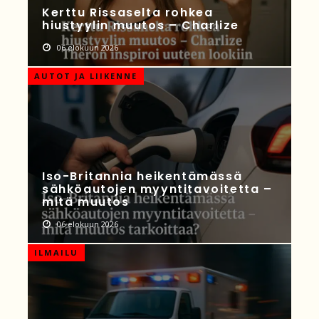
Kerttu Rissaselta rohkea
hiustyylin muutos – Charlize
06 elokuun 2026
AUTOT JA LIIKENNE
Iso-Britannia heikentämässä
sähköautojen myyntitavoitetta –
mitä muutos
06 elokuun 2026
ILMAILU