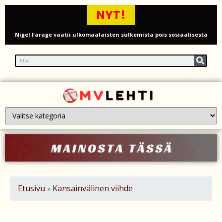
NYT!
Nigel Farage vaatii ulkomaalaisten sulkemista pois sosiaalisesta
asuntotuotannosta
Painumat sillan lähellä pysäyttivät junaliikenteen Gatwickin
lentoasemalle
Justin Trudeau puolustautuu kritiikiltä – valitsi Katy Perryn
esiintymisen Kanadan MM-avauksen sijaan
Grenfellin tornon palo: yhdeksäs vuosipäivä erityisen raskas omaisille
Turistijuna kaatui Cártaman tapasjuhlilla – 17 loukkaantui Espanjassa
Työläistaustainen kansanedustaja avaa 30-vuotisen taistelunsa
Etusivu
Kansainvälinen viihde
»
kuukautisterveyden ja endometrioosin hoidon puolesta
PT Vatanen antoi porttikiellon Juhana Tegelbergille – tiukka