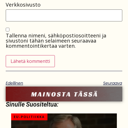
Verkkosivusto
Tallenna nimeni, sähköpostiosoitteeni ja
sivustoni tähän selaimeen seuraavaa
kommentointikertaa varten.
Edellinen
Seuraava
Sinulle Suositeltua:
EU-POLITIIKKA