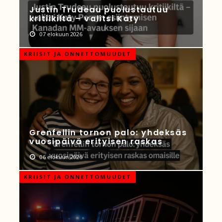
Justin Trudeau puolustautuu
kritiikiltä – valitsi Katy
07 elokuun 2026
KRIISIT JA ONNETTOMUUDET
Grenfellin tornon palo: yhdeksäs
vuosipäivä erityisen raskas
06 elokuun 2026
KRIISIT JA ONNETTOMUUDET