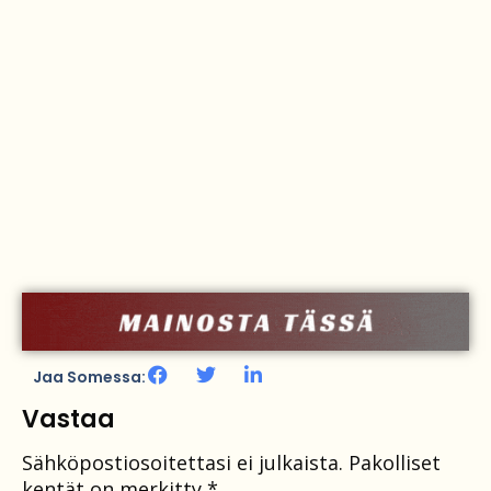
Jaa Somessa:
Vastaa
Sähköpostiosoitettasi ei julkaista.
Pakolliset
kentät on merkitty
*