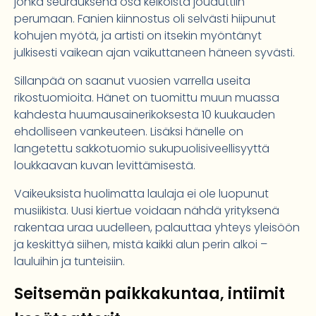
jonka seurauksena osa keikoista jouduttiin
perumaan. Fanien kiinnostus oli selvästi hiipunut
kohujen myötä, ja artisti on itsekin myöntänyt
julkisesti vaikean ajan vaikuttaneen häneen syvästi.
Sillanpää on saanut vuosien varrella useita
rikostuomioita. Hänet on tuomittu muun muassa
kahdesta huumausainerikoksesta 10 kuukauden
ehdolliseen vankeuteen. Lisäksi hänelle on
langetettu sakkotuomio sukupuolisiveellisyyttä
loukkaavan kuvan levittämisestä.
Vaikeuksista huolimatta laulaja ei ole luopunut
musiikista. Uusi kiertue voidaan nähdä yrityksenä
rakentaa uraa uudelleen, palauttaa yhteys yleisöön
ja keskittyä siihen, mistä kaikki alun perin alkoi –
lauluihin ja tunteisiin.
Seitsemän paikkakuntaa, intiimit