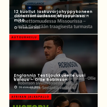
12 kuollut laskuvarjohyppykoneen
onnettomuudessa Missourissa –
mitä
06 elokuun 2026
AUTOURHEILU
Englannin Testijoukkueelle uusi
kolaus – Ollie Robinson
06 elokuun 2026
AFRIKAN JALKAPALLO