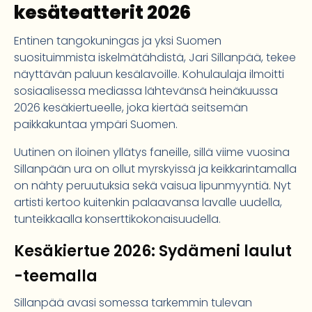
kesäteatterit 2026
Entinen tangokuningas ja yksi Suomen
suosituimmista iskelmätähdistä, Jari Sillanpää, tekee
näyttävän paluun kesälavoille. Kohulaulaja ilmoitti
sosiaalisessa mediassa lähtevänsä heinäkuussa
2026 kesäkiertueelle, joka kiertää seitsemän
paikkakuntaa ympäri Suomen.
Uutinen on iloinen yllätys faneille, sillä viime vuosina
Sillanpään ura on ollut myrskyissä ja keikkarintamalla
on nähty peruutuksia sekä vaisua lipunmyyntiä. Nyt
artisti kertoo kuitenkin palaavansa lavalle uudella,
tunteikkaalla konserttikokonaisuudella.
Kesäkiertue 2026: Sydämeni laulut
-teemalla
Sillanpää avasi somessa tarkemmin tulevan