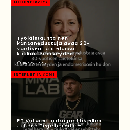
MIELENTERVEYS
Työläistaustainen
kansanedustaja avaa 30-
vuotisen taistelunsa
kuukautisterveyden ja
06 elokuun 2026
INTERNET JA SOME
PT Vatanen antoi porttikiellon
Juhana Tegelbergille –