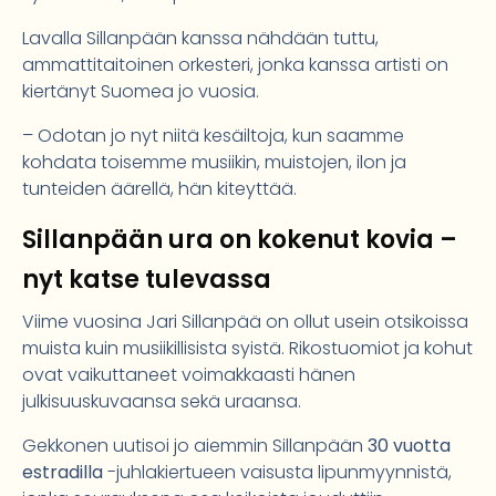
Lavalla Sillanpään kanssa nähdään tuttu,
ammattitaitoinen orkesteri, jonka kanssa artisti on
kiertänyt Suomea jo vuosia.
– Odotan jo nyt niitä kesäiltoja, kun saamme
kohdata toisemme musiikin, muistojen, ilon ja
tunteiden äärellä, hän kiteyttää.
Sillanpään ura on kokenut kovia –
nyt katse tulevassa
Viime vuosina Jari Sillanpää on ollut usein otsikoissa
muista kuin musiikillisista syistä. Rikostuomiot ja kohut
ovat vaikuttaneet voimakkaasti hänen
julkisuuskuvaansa sekä uraansa.
Gekkonen uutisoi jo aiemmin Sillanpään
30 vuotta
estradilla
-juhlakiertueen vaisusta lipunmyynnistä,