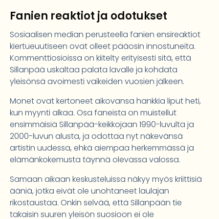
Fanien reaktiot ja odotukset
Sosiaalisen median perusteella fanien ensireaktiot
kiertueuutiseen ovat olleet pääosin innostuneita.
Kommenttiosioissa on kiitelty erityisesti sitä, että
Sillanpää uskaltaa palata lavalle ja kohdata
yleisönsä avoimesti vaikeiden vuosien jälkeen.
Monet ovat kertoneet aikovansa hankkia liput heti,
kun myynti alkaa. Osa faneista on muistellut
ensimmäisiä Sillanpää-keikkojaan 1990-luvulta ja
2000-luvun alusta, ja odottaa nyt näkevänsä
artistin uudessa, ehkä aiempaa herkemmässä ja
elämänkokemusta täynnä olevassa valossa.
Samaan aikaan keskusteluissa näkyy myös kriittisiä
ääniä, jotka eivät ole unohtaneet laulajan
rikostaustaa. Onkin selvää, että Sillanpään tie
takaisin suuren yleisön suosioon ei ole