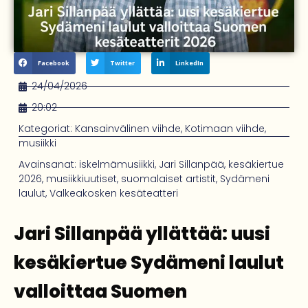
Facebook
Twitter
LinkedIn
24/04/2026
20:02
Kategoriat:
Kansainvälinen viihde
,
Kotimaan viihde
,
musiikki
Avainsanat:
iskelmämusiikki
,
Jari Sillanpää
,
kesäkiertue
2026
,
musiikkiuutiset
,
suomalaiset artistit
,
Sydämeni
laulut
,
Valkeakosken kesäteatteri
Jari Sillanpää yllättää: uusi
kesäkiertue Sydämeni laulut
valloittaa Suomen