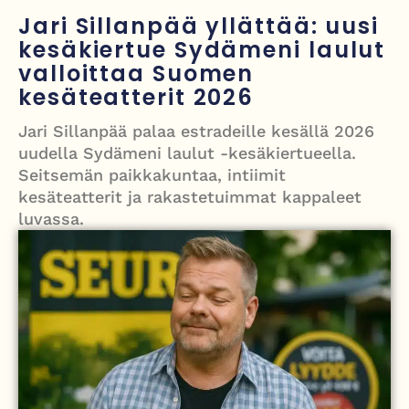
välienselvittely PTV Gymillä tallentui videolle
Jari Sillanpää yllättää: uusi
kesäkiertue Sydämeni laulut
Iso-Britannia heikentämässä sähköautojen myyntitavoitetta – mitä
valloittaa Suomen
muutos tarkoittaa?
kesäteatterit 2026
12 kuollut laskuvarjohyppykoneen onnettomuudessa Missourissa –
Jari Sillanpää palaa estradeille kesällä 2026
mitä tiedetään traagisesta turmasta
uudella Sydämeni laulut -kesäkiertueella.
Seitsemän paikkakuntaa, intiimit
Öljyn hinta sukelsi – Pakistanin välittämä USA–Iran-sopimus avaa
kesäteatterit ja rakastetuimmat kappaleet
Hormuzinsalmen
luvassa.