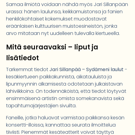
Samaa ilmiötä voidaan nähdä myös Jari Sillanpään
urassa: hänen laulunsa, keikkamuistonsa ja fanien
henkilökohtaiset kokemukset muodostavat
eräänlaisen kulttuurisen muistoesineistön, jonka
arvo mitataan nyt uudelleen tulevalla kiertueella.
Mitä seuraavaksi – liput ja
lisätiedot
Tarkemmat tiedot
Jari Sillanpää – Sydämeni laulut
-
kesäkiertueen paikkakunnista, aikatauluista ja
lipunmyynnin alkamisesta odotetaan julkaistavan
lähiviikkoina. On todennäköistä, että tiedot löytyvät
ensimmäisenä artistin omista somekanavista sekä
tapahtumajärjestäjien sivuilta.
Faneille, jotka haluavat varmistaa paikkansa kesän
konsertti-illoissa, kannattaa seurata ilmoittelua
tiiviisti. Pienemmät kesäteatterit voivat täyttyä