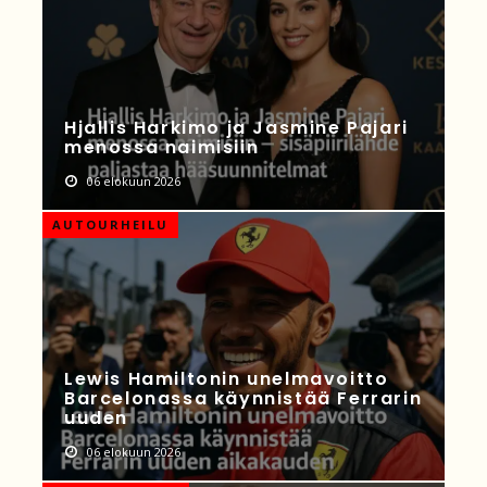
Hjallis Harkimo ja Jasmine Pajari
menossa naimisiin
06 elokuun 2026
AUTOURHEILU
Lewis Hamiltonin unelmavoitto
Barcelonassa käynnistää Ferrarin
uuden
06 elokuun 2026