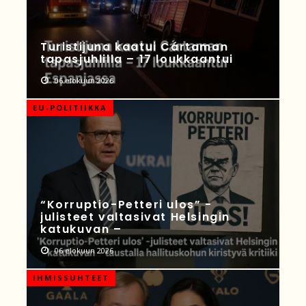
Turistijuna kaatui Cártaman
tapasjuhlilla – 17 loukkaantui
06 elokuun 2026
EU-POLITIIKKA
“Korruptio-Petteri ulos” -
julisteet valtasivat Helsingin
katukuvan –
06 elokuun 2026
IHMISSUHTEET