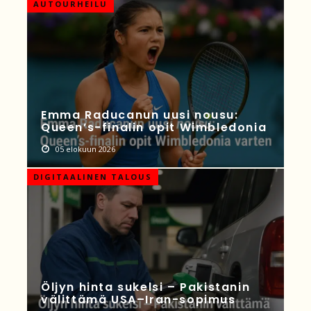
AUTOURHEILU
Emma Raducanun uusi nousu:
Queen’s-finalin opit Wimbledonia
05 elokuun 2026
DIGITAALINEN TALOUS
Öljyn hinta sukelsi – Pakistanin
välittämä USA–Iran-sopimus