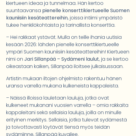
kiertueen ideaa ja tunnelmaa. Hän kertoo
suuntaavansa
pienelle konserttikiertueelle Suomen
kauniisiin kesäteattereihin
, joissa intiimi ympäristö
tukee henkilökohtaista ja tarinallista konserttia.
– Hei rakkaat ystävät. Mulla on teille ihania uutisia
kesään 2026: lähden pienelle konserttikiertueelle
ympäri Suomen kauniisiin kesäteattereihin! Kiertueen
nimi on
Jari Sillanpää – Sydämeni laulut
, ja se kertoo
oikeastaan kaiken, Sillanpää iloitsee julkaisussaan.
Artistin mukaan iltojen ohjelmisto rakentuu hänen
uransa varrella mukana kulkeneista kappaleista.
– Näissä illoissa lauletaan lauluja, jotka ovat
kulkeneet mukanani vuosien varrella – omia rakkaita
kappaleitani sekä sellaisia lauluja, joilla on minulle
erityinen merkitys. Sellaisia, jotka tulevat sydämestä
ja toivottavasti löytävät tiensä myös teidän
sydämiinne, Sillanpää kuvailee.