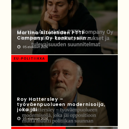
Martina Aitolehden PTTP
Company Oy konkurssiin –
05 elokuun 2026
EU-POLITIIKKA
Roy Hattersley –
työväenpuolueen modernisoija,
joka jäi
05 elokuun 2026