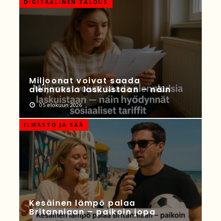
DIGITAALINEN TALOUS
Miljoonat voivat saada
alennuksia laskuistaan – näin
05 elokuun 2026
ILMASTO JA SÄÄ
Kesäinen lämpö palaa
Britanniaan – paikoin jopa