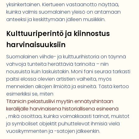
yksinkertainen. Kiertueen vastaanotto näyttää,
kuinka valmis suomalainen yleisö on antamaan
anteeksi ja keskittymään jälleen musiikkiin.
Kulttuuriperintö ja kiinnostus
harvinaisuuksiin
Suomalainen viihde- ja kulttuurihistoria on täynnä
vahvoja tunteita herättäviä tarinoita – niin
nousuista kuin laskuistakin. Moni fani seuraa tarkasti
paitsi elossa olevien artistien vaiheita, myös
menneiden aikojen ilmiöitä ja esineitä. Tästä kertoo
esimerkiksi se, miten
Titanicin pelastusliivi myytiin ennätyshintaan
keräilijälle harvinaisena historiallisena esineenä
, mikä osoittaa, kuinka voimakkaasti tarinat, muistot
ja symboliset objektit puhuttelevat ihmisiä vielä
vuosikymmenten ja -satojen jälkeenkin.