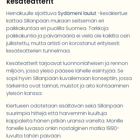
kesäteatterit
Heinäkuulle sijoittuva
Sydämeni laulut
-kesäkiertue
kattaa Sillanpään mukaan seitsemän eri
paikkakuntaa eri puolilla Suomea. Tarkkoja
paikkakuntia ja päivämääriä ei vielä ole kaikilta osin
julkistettu, mutta artisti on korostanut erityisesti
kesäteatterien tunnelmaa.
Kesäteatterit tarjoavat luonnonläheisen ja rennon
miljöön, jossa yleisö pääsee lähelle esiintyjää. Se
sopii hyvin Sillanpään kuvailemaan konseptiin, jossa
tärkeintä ovat tarinat, muistot ja aito kohtaaminen
yleisön kanssa.
Kiertueen odotetaan sisältävän sekä Sillanpään
suurimpia hittejä että harvemmin kuultuja
kappaleita hänen pitkän uransa varrelta. Monille
faneille luvassa onkin nostalginen matka 1990-
luvulta tähän päivään.