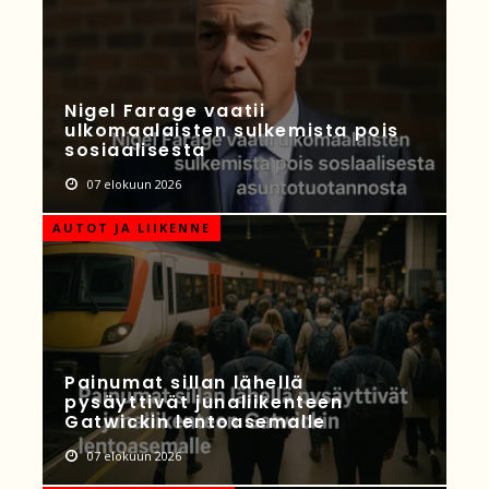
Nigel Farage vaatii
ulkomaalaisten sulkemista pois
sosiaalisesta
07 elokuun 2026
AUTOT JA LIIKENNE
Painumat sillan lähellä
pysäyttivät junaliikenteen
Gatwickin lentoasemalle
07 elokuun 2026