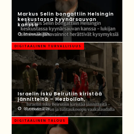
Markus Selin bongattiin Helsingin
keskustassa kyynärsauvan
kanssa
05 elokuun 2026
DIGITAALINEN TURVALLISUUS
Israelin isku Beirutiin kiristää
jännitteitä – Hezbollah,
05 elokuun 2026
DIGITAALINEN TALOUS