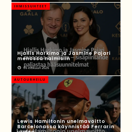
IHMISSUHTEET
Hjallis Harkimo ja Jasmine Pajari
menossa naimisiin
06 elokuun 2026
AUTOURHEILU
Lewis Hamiltonin unelmavoitto
Barcelonassa käynnistää Ferrarin
uuden