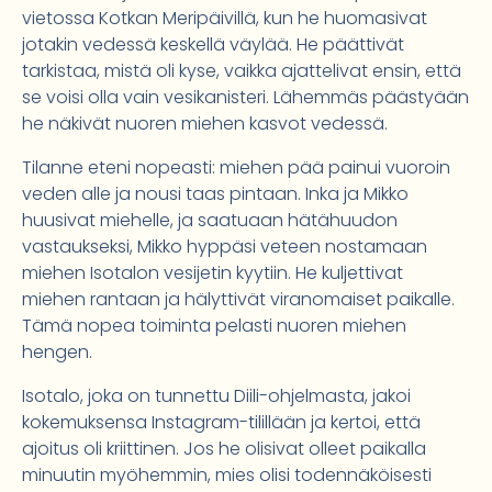
vietossa Kotkan Meripäivillä, kun he huomasivat
jotakin vedessä keskellä väylää. He päättivät
tarkistaa, mistä oli kyse, vaikka ajattelivat ensin, että
se voisi olla vain vesikanisteri. Lähemmäs päästyään
he näkivät nuoren miehen kasvot vedessä.
Tilanne eteni nopeasti: miehen pää painui vuoroin
veden alle ja nousi taas pintaan. Inka ja Mikko
huusivat miehelle, ja saatuaan hätähuudon
vastaukseksi, Mikko hyppäsi veteen nostamaan
miehen Isotalon vesijetin kyytiin. He kuljettivat
miehen rantaan ja hälyttivät viranomaiset paikalle.
Tämä nopea toiminta pelasti nuoren miehen
hengen.
Isotalo, joka on tunnettu Diili-ohjelmasta, jakoi
kokemuksensa Instagram-tilillään ja kertoi, että
ajoitus oli kriittinen. Jos he olisivat olleet paikalla
minuutin myöhemmin, mies olisi todennäköisesti