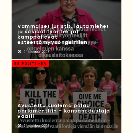
Vammaiset juristit, lautamiehet
ja sosiaalityöntekijät
kamppailevat
esteettömyysongelmien
04 elokuun 2026
EU-POLITIIKKA
Avustettu kuolema palaa
parlamenttiin – kansanedustaja
vaatii
04 elokuun 2026