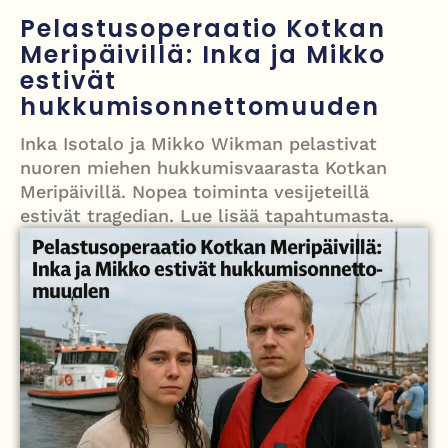
Grenfellin tornon palo: yhdeksäs vuosipäivä erityisen raskas omaisille
Pelastusoperaatio Kotkan
Meripäivillä: Inka ja Mikko
Turistijuna kaatui Cártaman tapasjuhlilla – 17 loukkaantui Espanjassa
estivät
Työläistaustainen kansanedustaja avaa 30-vuotisen taistelunsa
hukkumisonnettomuuden
kuukautisterveyden ja endometrioosin hoidon puolesta
Inka Isotalo ja Mikko Wikman pelastivat
PT Vatanen antoi porttikiellon Juhana Tegelbergille – tiukka
nuoren miehen hukkumisvaarasta Kotkan
Meripäivillä. Nopea toiminta vesijeteillä
välienselvittely PTV Gymillä tallentui videolle
estivät tragedian. Lue lisää tapahtumasta.