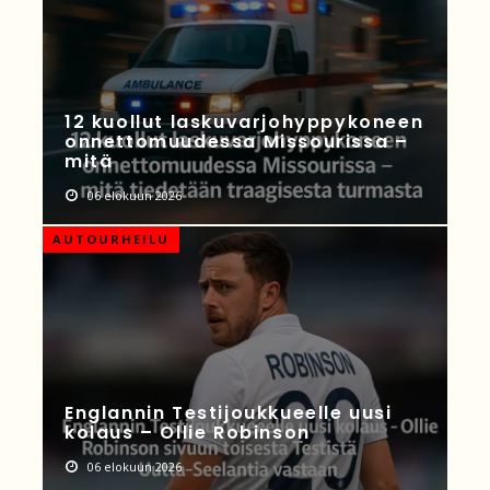
12 kuollut laskuvarjohyppykoneen
onnettomuudessa Missourissa –
mitä
06 elokuun 2026
AUTOURHEILU
Englannin Testijoukkueelle uusi
kolaus – Ollie Robinson
06 elokuun 2026