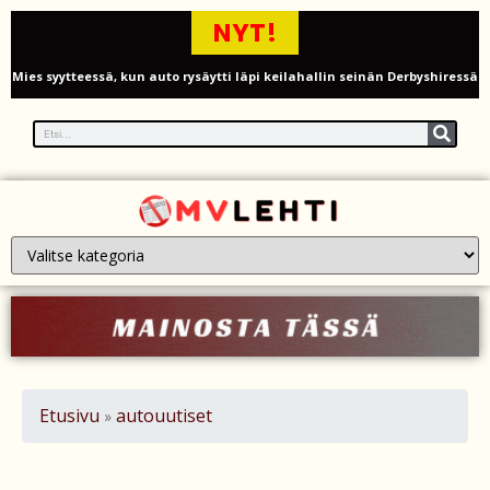
NYT!
Mies syytteessä, kun auto rysäytti läpi keilahallin seinän Derbyshiressä
New Yorkin NBA-mestaruusjuhlat riistäytyivät käsistä – teini ammuttiin
ja busseja sytytettiin tuleen Manhattanilla
Kimi ja Minttu Räikkönen juhlivat 10-vuotishääpäiväänsä – näin F1-
tähti muisti rakastaan
Nigel Farage vaatii ulkomaalaisten sulkemista pois sosiaalisesta
asuntotuotannosta
Painumat sillan lähellä pysäyttivät junaliikenteen Gatwickin
lentoasemalle
Etusivu
autouutiset
»
Justin Trudeau puolustautuu kritiikiltä – valitsi Katy Perryn
esiintymisen Kanadan MM-avauksen sijaan