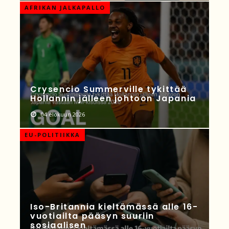
AFRIKAN JALKAPALLO
Crysencio Summerville tykittää
Hollannin jälleen johtoon Japania
04 elokuun 2026
EU-POLITIIKKA
Iso-Britannia kieltämässä alle 16-
vuotiailta pääsyn suuriin
sosiaalisen