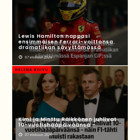
Lewis Hamilton nappasi
ensimmäisen Ferrari-voittonsa
dramatiikan sävyttämässä
07 elokuun 2026
HELENA KOIVU
Kimi ja Minttu Räikkönen juhlivat
10-vuotishääpäiväänsä –
07 elokuun 2026