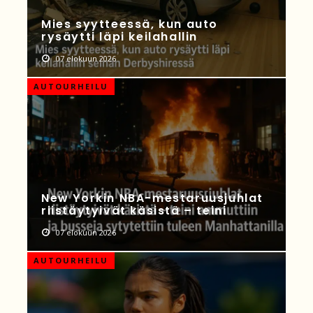
Mies syytteessä, kun auto
rysäytti läpi keilahallin
07 elokuun 2026
AUTOURHEILU
New Yorkin NBA-mestaruusjuhlat
riistäytyivät käsistä – teini
07 elokuun 2026
AUTOURHEILU