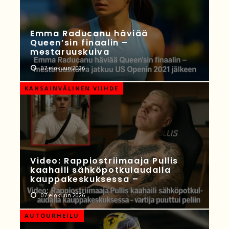
Emma Raducanu häviää
Queen’sin finaalin –
mestaruuskuiva
07 elokuun 2026
KANSAINVÄLINEN VIIHDE
Video: Rappiostriimaaja Pullis
kaahaili sähköpotkulaudalla
kauppakeskuksessa –
07 elokuun 2026
AUTOURHEILU