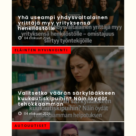
Yhä useampi yhdysvaltalainen
yrittäjä myy yrityksensä
henkilöstölle
04 elokuun 2026
ELÄINTEN HYVINVOINTI
Valitsetko väärän särkylääkkeen
kuukautiskipuihin? Näin löydät
tehokkaamman
04 elokuun 2026
AUTOUUTISET