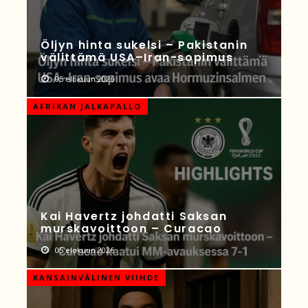
Öljyn hinta sukelsi – Pakistanin
välittämä USA–Iran-sopimus
05 elokuun 2026
AFRIKAN JALKAPALLO
Kai Havertz johdatti Saksan
murskavoittoon – Curacao
05 elokuun 2026
KANSAINVÄLINEN VIIHDE