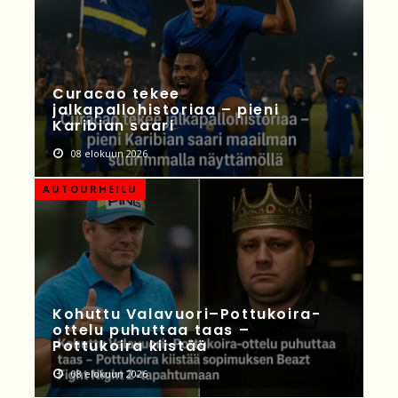
Curacao tekee
jalkapallohistoriaa – pieni
Karibian saari
08 elokuun 2026
AUTOURHEILU
Kohuttu Valavuori–Pottukoira-
ottelu puhuttaa taas –
Pottukoira kiistää
08 elokuun 2026