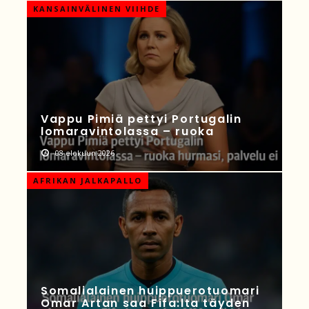
KANSAINVÄLINEN VIIHDE
Vappu Pimiä pettyi Portugalin
lomaravintolassa – ruoka
08 elokuun 2026
AFRIKAN JALKAPALLO
Somalialainen huippuerotuomari
Omar Artan saa Fifa:lta täyden