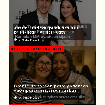
Justin Trudeau puolustautuu
kritiikiltä – valitsi Katy
07 elokuun 2026
KRIISIT JA ONNETTOMUUDET
Grenfellin tornon palo: yhdeksäs
vuosipäivä erityisen raskas
06 elokuun 2026