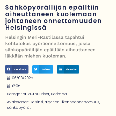
Grenfellin tornon palo: yhdeksäs vuosipäivä erityisen raskas omaisille
Sähköpyöräilijän epäiltiin
aiheuttaneen kuolemaan
Turistijuna kaatui Cártaman tapasjuhlilla – 17 loukkaantui Espanjassa
johtaneen onnettomuuden
Työläistaustainen kansanedustaja avaa 30-vuotisen taistelunsa
Helsingissä
kuukautisterveyden ja endometrioosin hoidon puolesta
Helsingin Meri-Rastilassa tapahtui
PT Vatanen antoi porttikiellon Juhana Tegelbergille – tiukka
kohtalokas pyöräonnettomuus, jossa
sähköpyöräilijän epäillään aiheuttaneen
välienselvittely PTV Gymillä tallentui videolle
iäkkään miehen kuoleman.
Facebook
Twitter
LinkedIn
06/08/2025
12:05
Kategoriat:
autouutiset
,
Kotimaa
Avainsanat:
Helsinki
,
Nigerian liikenneonnettomuus
,
sähköpyörät