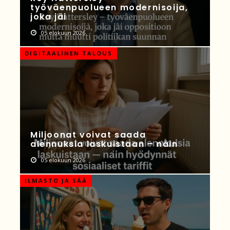
työväenpuolueen modernisoija,
joka jäi
05 elokuun 2026
DIGITAALINEN TALOUS
Miljoonat voivat saada
alennuksia laskuistaan – näin
05 elokuun 2026
ILMASTO JA SÄÄ