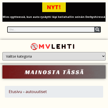
NYT!
Mies syytteessä, kun auto rysäytti läpi keilahallin seinän Derbyshiressä
New Yorkin NBA-mestaruusjuhlat riistäytyivät käsistä – teini ammuttiin
ja busseja sytytettiin tuleen Manhattanilla
Kimi ja Minttu Räikkönen juhlivat 10-vuotishääpäiväänsä – näin F1-
tähti muisti rakastaan
Nigel Farage vaatii ulkomaalaisten sulkemista pois sosiaalisesta
asuntotuotannosta
Painumat sillan lähellä pysäyttivät junaliikenteen Gatwickin
lentoasemalle
Etusivu
autouutiset
»
Justin Trudeau puolustautuu kritiikiltä – valitsi Katy Perryn
esiintymisen Kanadan MM-avauksen sijaan