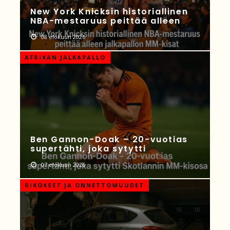
New York Knicksin historiallinen
NBA-mestaruus peittää alleen
08 elokuun 2026
AFRIKAN JALKAPALLO
Ben Gannon-Doak – 20-vuotias
supertähti, joka sytytti
07 elokuun 2026
RIKOKSET JA ONNETTOMUUDET