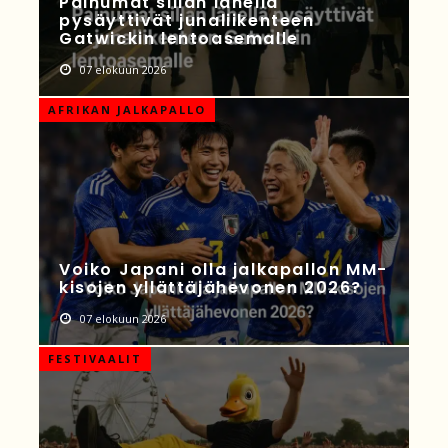
Painumat sillan lähellä
pysäyttivät junaliikenteen
Gatwickin lentoasemalle
07 elokuun 2026
AFRIKAN JALKAPALLO
Voiko Japani olla jalkapallon MM-
kisojen yllättäjähevonen 2026?
07 elokuun 2026
FESTIVAALIT