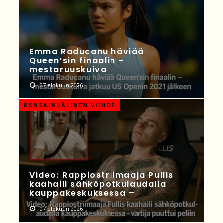
Emma Raducanu häviää
Queen’sin finaalin –
mestaruuskuiva
07 elokuun 2026
KANSAINVÄLINEN VIIHDE
Video: Rappiostriimaaja Pullis
kaahaili sähköpotkulaudalla
kauppakeskuksessa –
07 elokuun 2026