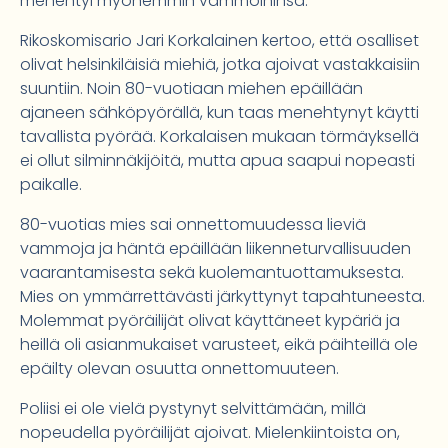
menehtyi myöhemmin vammoihinsa.
Rikoskomisario Jari Korkalainen kertoo, että osalliset
olivat helsinkiläisiä miehiä, jotka ajoivat vastakkaisiin
suuntiin. Noin 80-vuotiaan miehen epäillään
ajaneen sähköpyörällä, kun taas menehtynyt käytti
tavallista pyörää. Korkalaisen mukaan törmäyksellä
ei ollut silminnäkijöitä, mutta apua saapui nopeasti
paikalle.
80-vuotias mies sai onnettomuudessa lieviä
vammoja ja häntä epäillään liikenneturvallisuuden
vaarantamisesta sekä kuolemantuottamuksesta.
Mies on ymmärrettävästi järkyttynyt tapahtuneesta.
Molemmat pyöräilijät olivat käyttäneet kypäriä ja
heillä oli asianmukaiset varusteet, eikä päihteillä ole
epäilty olevan osuutta onnettomuuteen.
Poliisi ei ole vielä pystynyt selvittämään, millä
nopeudella pyöräilijät ajoivat. Mielenkiintoista on,