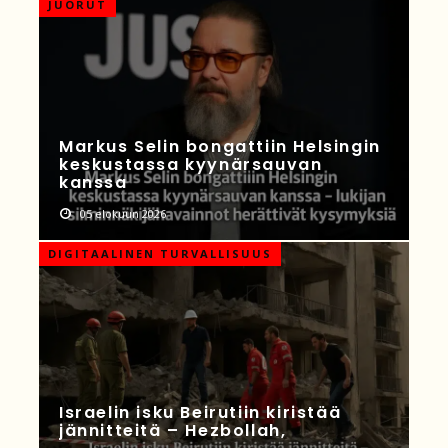
JUORUT
Markus Selin bongattiin Helsingin
keskustassa kyynärsauvan
kanssa
05 elokuun 2026
DIGITAALINEN TURVALLISUUS
Israelin isku Beirutiin kiristää
jännitteitä – Hezbollah,