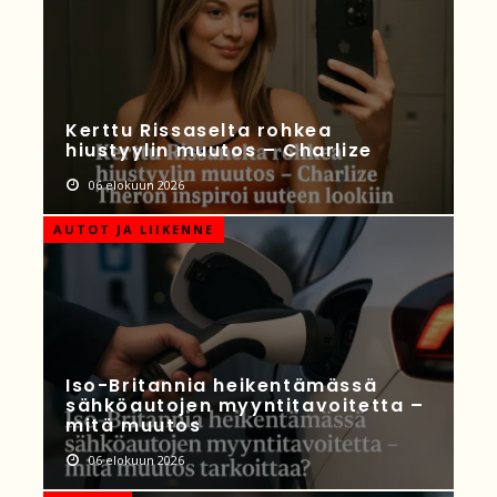
Kerttu Rissaselta rohkea
hiustyylin muutos – Charlize
06 elokuun 2026
AUTOT JA LIIKENNE
Iso-Britannia heikentämässä
sähköautojen myyntitavoitetta –
mitä muutos
06 elokuun 2026