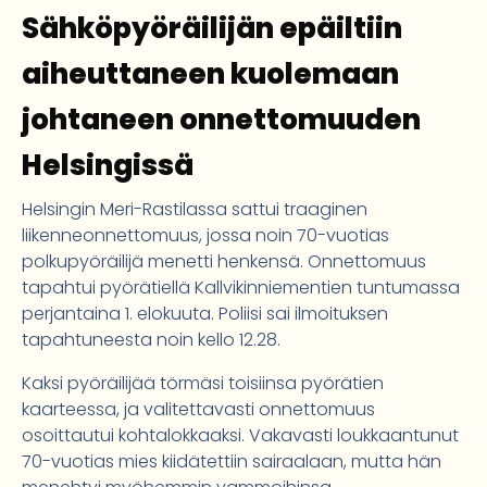
Sähköpyöräilijän epäiltiin
aiheuttaneen kuolemaan
johtaneen onnettomuuden
Helsingissä
Helsingin Meri-Rastilassa sattui traaginen
liikenneonnettomuus, jossa noin 70-vuotias
polkupyöräilijä menetti henkensä. Onnettomuus
tapahtui pyörätiellä Kallvikinniementien tuntumassa
perjantaina 1. elokuuta. Poliisi sai ilmoituksen
tapahtuneesta noin kello 12.28.
Kaksi pyöräilijää törmäsi toisiinsa pyörätien
kaarteessa, ja valitettavasti onnettomuus
osoittautui kohtalokkaaksi. Vakavasti loukkaantunut
70-vuotias mies kiidätettiin sairaalaan, mutta hän