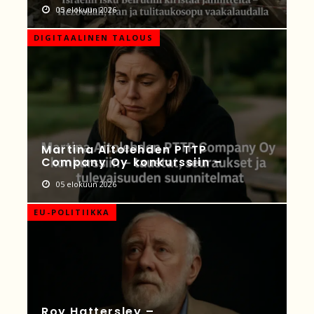
05 elokuun 2026
DIGITAALINEN TALOUS
Martina Aitolehden PTTP
Company Oy konkurssiin –
05 elokuun 2026
EU-POLITIIKKA
Roy Hattersley –