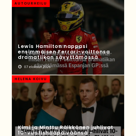
AUTOURHEILU
Lewis Hamilton nappasi
ensimmäisen Ferrari-voittonsa
dramatiikan sävyttämässä
07 elokuun 2026
HELENA KOIVU
Kimi ja Minttu Räikkönen juhlivat
10-vuotishääpäiväänsä –