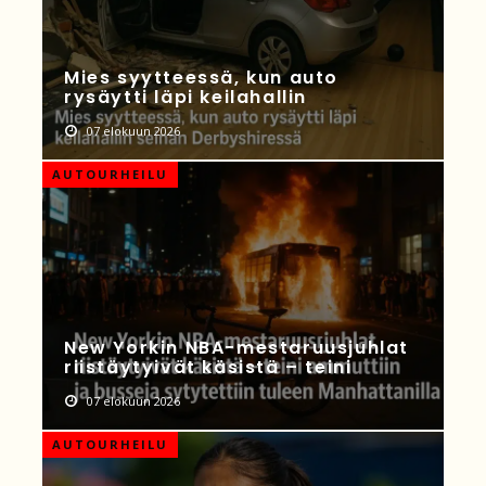
Mies syytteessä, kun auto
rysäytti läpi keilahallin
07 elokuun 2026
AUTOURHEILU
New Yorkin NBA-mestaruusjuhlat
riistäytyivät käsistä – teini
07 elokuun 2026
AUTOURHEILU