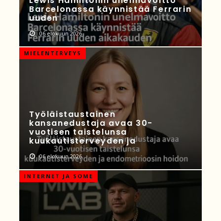
Lewis Hamiltonin unelmavoitto
Barcelonassa käynnistää Ferrarin
uuden
06 elokuun 2026
MIELENTERVEYS
Työläistaustainen
kansanedustaja avaa 30-
vuotisen taistelunsa
kuukautisterveyden ja
06 elokuun 2026
INTERNET JA SOME