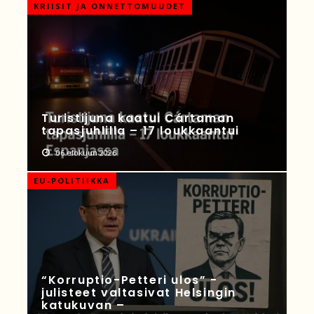
KRIISIT JA ONNETTOMUUDET
Turistijuna kaatui Cártaman
tapasjuhlilla – 17 loukkaantui
06 elokuun 2026
EU-POLITIIKKA
“Korruptio-Petteri ulos” -
julisteet valtasivat Helsingin
katukuvan –