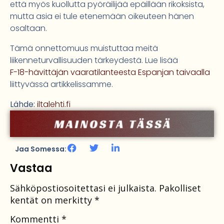
että myös kuollutta pyöräilijää epäillään rikoksista,
mutta asia ei tule etenemään oikeuteen hänen
osaltaan.
Tämä onnettomuus muistuttaa meitä
liikenneturvallisuuden tärkeydestä. Lue lisää
F-18-hävittäjän vaaratilanteesta Espanjan taivaalla
liittyvässä artikkelissamme.
Lähde:
iltalehti.fi
Jaa Somessa:
Vastaa
Sähköpostiosoitettasi ei julkaista.
Pakolliset
kentät on merkitty
*
Kommentti
*