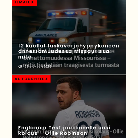
ILMAILU
12 kuollut laskuvarjohyppykoneen
onnettomuudessa Missourissa –
mitä
06 elokuun 2026
AUTOURHEILU
Englannin Testijoukkueelle uusi
kolaus – Ollie Robinson