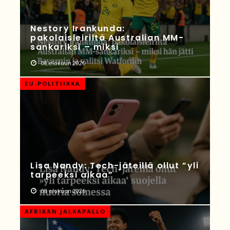
Nestory Irankunda:
pakolaisleiriltä Australian MM-
sankariksi – miksi
08 elokuun 2026
EU-POLITIIKKA
Lisa Nandy: Tech-jäteillä ollut ”yli
tarpeeksi aikaa”
08 elokuun 2026
AFRIKAN JALKAPALLO