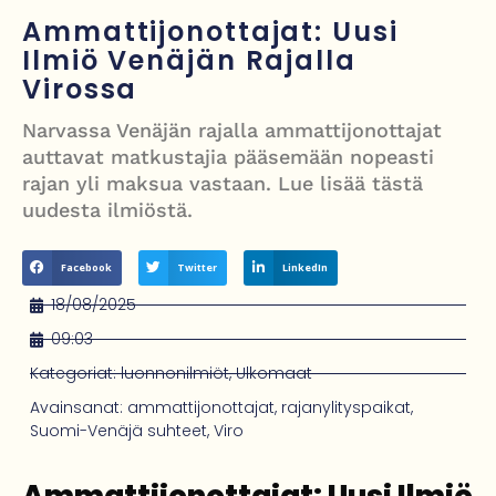
törkyrunosta – kunnianloukkaus tutkintaan
Ammattijonottajat: Uusi
Israelin isku Beirutiin kiristää jännitteitä – Hezbollah, Iran ja
Ilmiö Venäjän Rajalla
Virossa
tulitaukosopu vaakalaudalla
Roy Hattersley – työväenpuolueen modernisoija, joka jäi oppositioon
Narvassa Venäjän rajalla ammattijonottajat
auttavat matkustajia pääsemään nopeasti
mutta muutti politiikan suunnan
rajan yli maksua vastaan. Lue lisää tästä
Kesäinen lämpö palaa Britanniaan – paikoin jopa 28 astetta, mutta
uudesta ilmiöstä.
sateet jatkuvat osalle maata
Facebook
Twitter
LinkedIn
Avustettu kuolema palaa parlamenttiin – kansanedustaja vaatii
18/08/2025
lordeja viemään lain maaliin
09:03
Kategoriat:
luonnonilmiöt
,
Ulkomaat
Avainsanat:
ammattijonottajat
,
rajanylityspaikat
,
Suomi-Venäjä suhteet
,
Viro