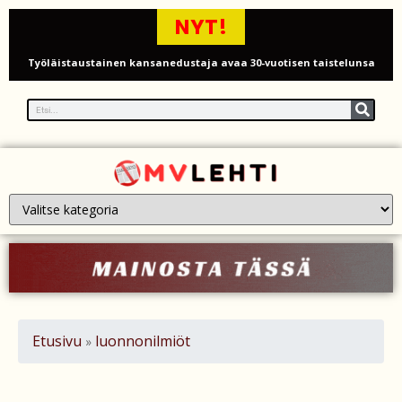
NYT!
Työläistaustainen kansanedustaja avaa 30-vuotisen taistelunsa
kuukautisterveyden ja endometrioosin hoidon puolesta
PT Vatanen antoi porttikiellon Juhana Tegelbergille – tiukka
välienselvittely PTV Gymillä tallentui videolle
Iso-Britannia heikentämässä sähköautojen myyntitavoitetta – mitä
muutos tarkoittaa?
12 kuollut laskuvarjohyppykoneen onnettomuudessa Missourissa –
mitä tiedetään traagisesta turmasta
Öljyn hinta sukelsi – Pakistanin välittämä USA–Iran-sopimus avaa
Etusivu
luonnonilmiöt
»
Hormuzinsalmen
Poliisijohtaja Dennis Pasterstein teki rikosilmoituksen Ile Vainion