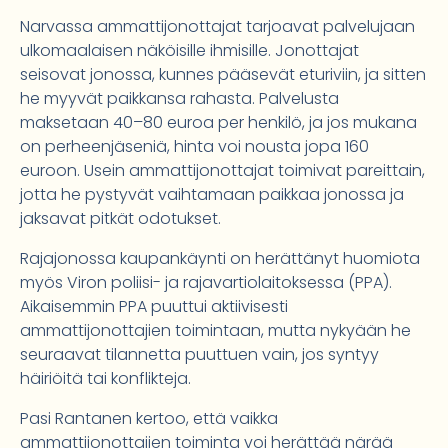
Narvassa ammattijonottajat tarjoavat palvelujaan
ulkomaalaisen näköisille ihmisille. Jonottajat
seisovat jonossa, kunnes pääsevät eturiviin, ja sitten
he myyvät paikkansa rahasta. Palvelusta
maksetaan 40–80 euroa per henkilö, ja jos mukana
on perheenjäseniä, hinta voi nousta jopa 160
euroon. Usein ammattijonottajat toimivat pareittain,
jotta he pystyvät vaihtamaan paikkaa jonossa ja
jaksavat pitkät odotukset.
Rajajonossa kaupankäynti on herättänyt huomiota
myös Viron poliisi- ja rajavartiolaitoksessa (PPA).
Aikaisemmin PPA puuttui aktiivisesti
ammattijonottajien toimintaan, mutta nykyään he
seuraavat tilannetta puuttuen vain, jos syntyy
häiriöitä tai konflikteja.
Pasi Rantanen kertoo, että vaikka
ammattijonottajien toiminta voi herättää närää