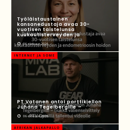
Työläistaustainen
kansanedustaja avaa 30-
vuotisen taistelunsa
kuukautisterveyden ja
06 elokuun 2026
INTERNET JA SOME
PT Vatanen antoi porttikiellon
Juhana Tegelbergille –
06 elokuun 2026
AFRIKAN JALKAPALLO