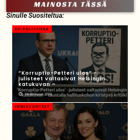
Sinulle Suositeltua:
EU-POLITIIKKA
“Korruptio-Petteri ulos” -
julisteet valtasivat Helsingin
katukuvan –
06 elokuun 2026
IHMISSUHTEET