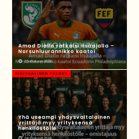
Amad Diallo ratkaisi lisäajalla –
Norsunluurannikko kaatoi
05 elokuun 2026
DIGITAALINEN TALOUS
Yhä useampi yhdysvaltalainen
yrittäjä myy yrityksensä
henkilöstölle
04 elokuun 2026