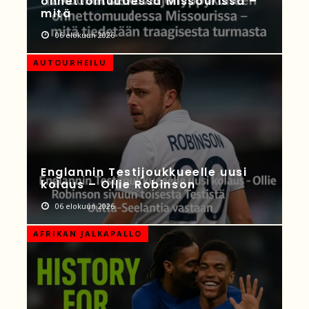
onnettomuudessa Missourissa –
mitä
06 elokuun 2026
AUTOURHEILU
Englannin Testijoukkueelle uusi
kolaus – Ollie Robinson
06 elokuun 2026
AFRIKAN JALKAPALLO