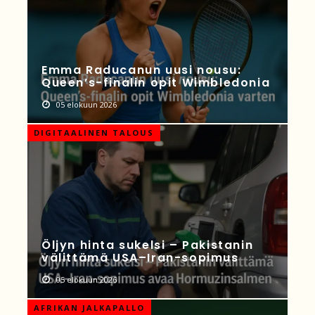
Emma Raducanun uusi nousu:
Queen’s-finalin opit Wimbledonia
05 elokuun 2026
DIGITAALINEN TALOUS
Öljyn hinta sukelsi – Pakistanin
välittämä USA–Iran-sopimus
05 elokuun 2026
AFRIKAN JALKAPALLO