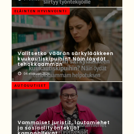
ELÄINTEN HYVINVOINTI
Valitsetko väärän särkylääkkeen
kuukautiskipuihin? Näin löydät
tehokkaamman
04 elokuun 2026
AUTOUUTISET
Vammaiset juristit, lautamiehet
ja sosiaalityöntekijät
kamppailevat