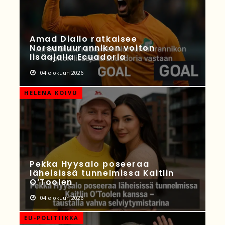
Amad Diallo ratkaisee
Norsunluurannikon voiton
lisäajalla Ecuadoria
04 elokuun 2026
HELENA KOIVU
Pekka Hyysalo poseeraa
läheisissä tunnelmissa Kaitlin
O’Toolen
04 elokuun 2026
EU-POLITIIKKA