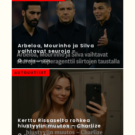
Arbeloa, Mourinho ja Silva
vaihtavat seuroja –
06 elokuun 2026
AUTOUUTISET
Kerttu Rissaselta rohkea
hiustyylin muutos – Charlize