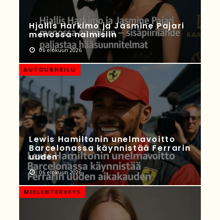
Hjallis Harkimo ja Jasmine Pajari
menossa naimisiin
06 elokuun 2026
AUTOURHEILU
Lewis Hamiltonin unelmavoitto
Barcelonassa käynnistää Ferrarin
uuden
06 elokuun 2026
MIELENTERVEYS