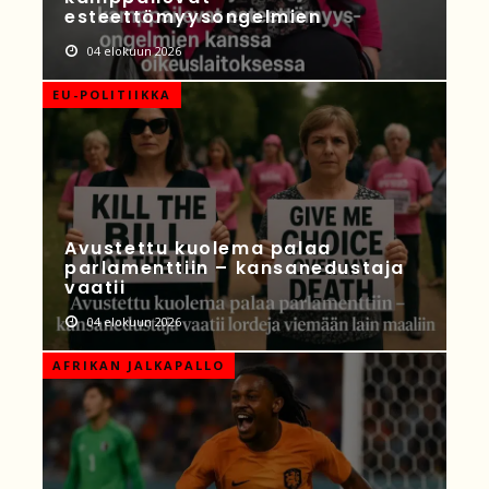
esteettömyysongelmien
04 elokuun 2026
EU-POLITIIKKA
Avustettu kuolema palaa
parlamenttiin – kansanedustaja
vaatii
04 elokuun 2026
AFRIKAN JALKAPALLO