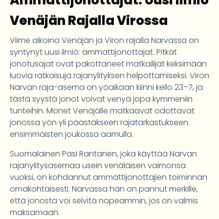
Ammattijonottajat: Uusi Ilmiö
Venäjän Rajalla Virossa
Viime aikoina Venäjän ja Viron rajalla Narvassa on
syntynyt uusi ilmiö: ammattijonottajat. Pitkät
jonotusajat ovat pakottaneet matkailijat keksimään
luovia ratkaisuja rajanylityksen helpottamiseksi. Viron
Narvan raja-asema on yöaikaan kiinni kello 23–7, ja
tästä syystä jonot voivat venyä jopa kymmeniin
tunteihin. Monet Venäjälle matkaavat odottavat
jonossa yön yli päästäkseen rajatarkastukseen
ensimmäisten joukossa aamulla.
Suomalainen Pasi Rantanen, joka käyttää Narvan
rajanylitysasemaa usein venäläisen vaimonsa
vuoksi, on kohdannut ammattijonottajien toiminnan
omakohtaisesti. Narvassa hän on pannut merkille,
että jonosta voi selvitä nopeammin, jos on valmis
maksamaan.