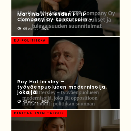
Martina Aitolehden PTTP
Company Oy konkurssiin –
05 elokuun 2026
EU-POLITIIKKA
Roy Hattersley –
työväenpuolueen modernisoija,
joka jäi
05 elokuun 2026
DIGITAALINEN TALOUS