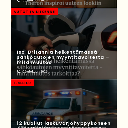
06 elokuun 2026
AUTOT JA LIIKENNE
Iso-Britannia heikentämässä
sähköautojen myyntitavoitetta –
mitä muutos
06 elokuun 2026
ILMAILU
12 kuollut laskuvarjohyppykoneen