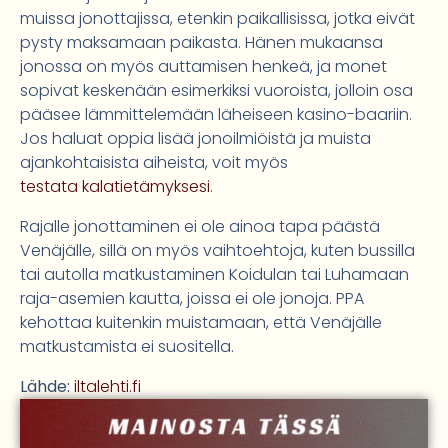
muissa jonottajissa, etenkin paikallisissa, jotka eivät
pysty maksamaan paikasta. Hänen mukaansa
jonossa on myös auttamisen henkeä, ja monet
sopivat keskenään esimerkiksi vuoroista, jolloin osa
pääsee lämmittelemään läheiseen kasino-baariin.
Jos haluat oppia lisää jonoilmiöistä ja muista
ajankohtaisista aiheista, voit myös
testata kalatietämyksesi
.
Rajalle jonottaminen ei ole ainoa tapa päästä
Venäjälle, sillä on myös vaihtoehtoja, kuten bussilla
tai autolla matkustaminen Koidulan tai Luhamaan
raja-asemien kautta, joissa ei ole jonoja. PPA
kehottaa kuitenkin muistamaan, että Venäjälle
matkustamista ei suositella.
Lähde:
iltalehti.fi