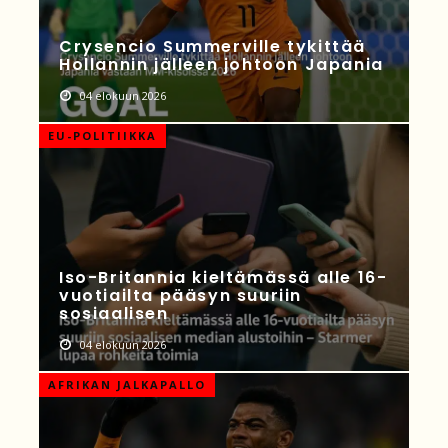
Crysencio Summerville tykittää
Hollannin jälleen johtoon Japania
04 elokuun 2026
EU-POLITIIKKA
Iso-Britannia kieltämässä alle 16-
vuotiailta pääsyn suuriin
sosiaalisen
04 elokuun 2026
AFRIKAN JALKAPALLO