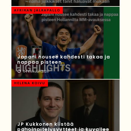
AFRIKAN JALKAPALLO
Japani nousee kahdesti takaa ja
nappaa pisteen
04 elokuun 2026
HELENA KOIVU
JP Kukkonen kiistää
pahoinpitelysyytteet ja kuvailee