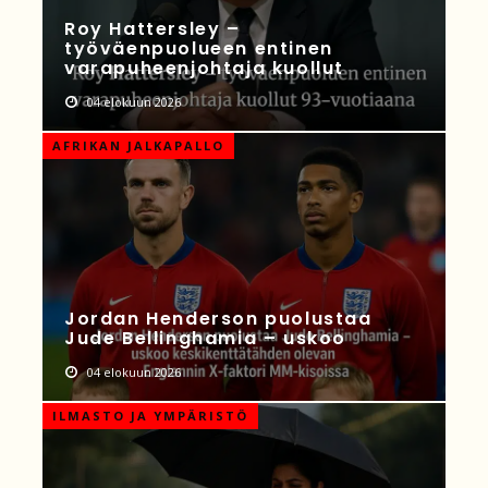
Roy Hattersley –
työväenpuolueen entinen
varapuheenjohtaja kuollut
04 elokuun 2026
AFRIKAN JALKAPALLO
Jordan Henderson puolustaa
Jude Bellinghamia – uskoo
04 elokuun 2026
ILMASTO JA YMPÄRISTÖ