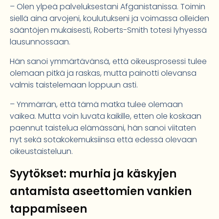
– Olen ylpeä palveluksestani Afganistanissa. Toimin
siellä aina arvojeni, koulutukseni ja voimassa olleiden
sääntöjen mukaisesti, Roberts-Smith totesi lyhyessä
lausunnossaan.
Hän sanoi ymmärtävänsä, että oikeusprosessi tulee
olemaan pitkä ja raskas, mutta painotti olevansa
valmis taistelemaan loppuun asti.
– Ymmärrän, että tämä matka tulee olemaan
vaikea. Mutta voin luvata kaikille, etten ole koskaan
paennut taistelua elämässäni, hän sanoi viitaten
nyt sekä sotakokemuksiinsa että edessä olevaan
oikeustaisteluun.
Syytökset: murhia ja käskyjen
antamista aseettomien vankien
tappamiseen