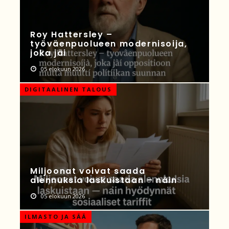
Roy Hattersley –
työväenpuolueen modernisoija,
joka jäi
05 elokuun 2026
DIGITAALINEN TALOUS
Miljoonat voivat saada
alennuksia laskuistaan – näin
05 elokuun 2026
ILMASTO JA SÄÄ