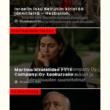
Israelin isku Beirutiin kiristää
jännitteitä – Hezbollah,
05 elokuun 2026
DIGITAALINEN TALOUS
Martina Aitolehden PTTP
Company Oy konkurssiin –
05 elokuun 2026
EU-POLITIIKKA