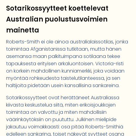
Sotarikossyytteet koettelevat
Australian puolustusvoimien
mainetta
Roberts-Smith ei ole ainoa australialaissotilas, jonka
toimintaa Afganistanissa tutkitaan, mutta hänen
asemansa maan palkituimpana sotilaana tekee
tapauksesta erityisen arkaluontoisen. Victoria-risti
on korkein mahdollinen kunniamerkki, joka voidaan
myöntää rohkeudesta taistelutilanteessa, ja sen
haltijoita pidetään usein kansallisina sankareina.
Sotarikossyytteet ovat herättäneet Australiassa
kiivasta keskustelua siitä, miten erikoisjoukkojen
toimintaa on valvottu ja miten mahdollisiin
väärinkäytöksiin on puututtu. Julkinen mielipide
jakautuu voimakkaasti: osa pitää Roberts-Smithiä
edelleen sankarina, toiset näkevät syytteet osana