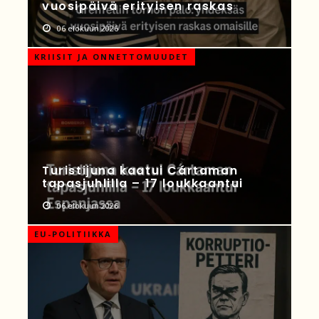
vuosipäivä erityisen raskas
06 elokuun 2026
KRIISIT JA ONNETTOMUUDET
Turistijuna kaatui Cártaman
tapasjuhlilla – 17 loukkaantui
06 elokuun 2026
EU-POLITIIKKA