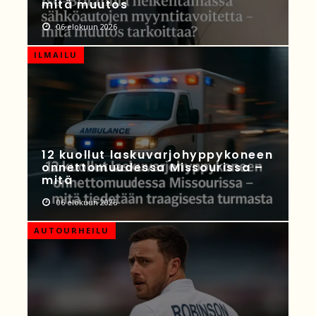
mitä muutos
06 elokuun 2026
ILMAILU
12 kuollut laskuvarjohyppykoneen
onnettomuudessa Missourissa –
mitä
06 elokuun 2026
AUTOURHEILU