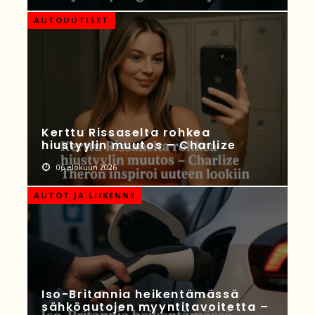
AUTOUUTISET
Kerttu Rissaselta rohkea
hiustyylin muutos – Charlize
06 elokuun 2026
AUTOT JA LIIKENNE
Iso-Britannia heikentämässä
sähköautojen myyntitavoitetta –