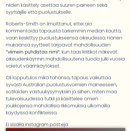
niiden käsittely asettaa suuren paineen sekä
syyttäjille että puolustukselle.
Roberts-Smith on ilmoittanut, ettei aio
kommentoida tapausta tarkemmin median kautta,
vaan keskittyy puolustukseensa oikeudessa. Hänen
mukaansa syytteet tarjoavat mahdollisuuden
”viimein puhdistaa nimi”
, kun taas kriitikot näkevät
oikeudenkäynnin mahdollisuutena tuoda julki vuosia
vaietut väärinkäytökset.
Oli lopputulos mikä tahansa, tapaus vaikuttaa
syvästi Australian puolustusvoimien maineeseen,
sotilaiden vastuukysymyksiin ja siihen, miten maa
tulevaisuudessa tutkii ja käsittelee omien
joukkojensa mahdollisia rikkomuksia ulkomailla
käydyissä konflikteissa.
Ei sisällä instagram post:eja