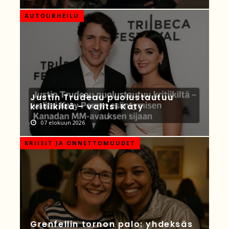
AUTOURHEILU
Justin Trudeau puolustautuu
kritiikiltä – valitsi Katy
07 elokuun 2026
KRIISIT JA ONNETTOMUUDET
Grenfellin tornon palo: yhdeksäs