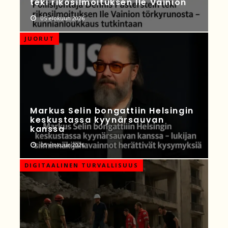
teki rikosilmoituksen Ile Vainion
05 elokuun 2026
JUORUT
Markus Selin bongattiin Helsingin
keskustassa kyynärsauvan
kanssa
05 elokuun 2026
DIGITAALINEN TURVALLISUUS