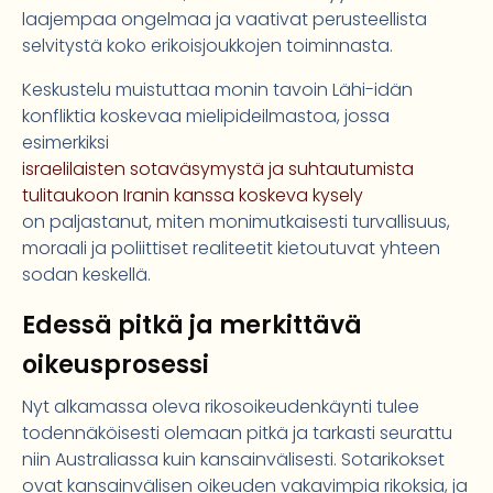
laajempaa ongelmaa ja vaativat perusteellista
selvitystä koko erikoisjoukkojen toiminnasta.
Keskustelu muistuttaa monin tavoin Lähi-idän
konfliktia koskevaa mielipideilmastoa, jossa
esimerkiksi
israelilaisten sotaväsymystä ja suhtautumista
tulitaukoon Iranin kanssa koskeva kysely
on paljastanut, miten monimutkaisesti turvallisuus,
moraali ja poliittiset realiteetit kietoutuvat yhteen
sodan keskellä.
Edessä pitkä ja merkittävä
oikeusprosessi
Nyt alkamassa oleva rikosoikeudenkäynti tulee
todennäköisesti olemaan pitkä ja tarkasti seurattu
niin Australiassa kuin kansainvälisesti. Sotarikokset
ovat kansainvälisen oikeuden vakavimpia rikoksia, ja