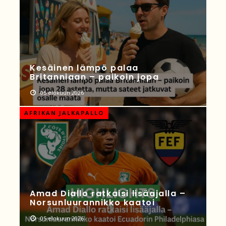
Kesäinen lämpö palaa
Britanniaan – paikoin jopa
05 elokuun 2026
AFRIKAN JALKAPALLO
Amad Diallo ratkaisi lisäajalla –
Norsunluurannikko kaatoi
05 elokuun 2026