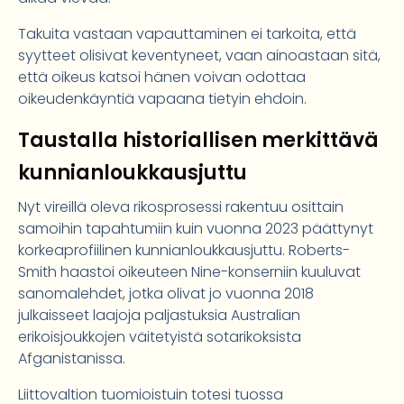
Takuita vastaan vapauttaminen ei tarkoita, että
syytteet olisivat keventyneet, vaan ainoastaan sitä,
että oikeus katsoi hänen voivan odottaa
oikeudenkäyntiä vapaana tietyin ehdoin.
Taustalla historiallisen merkittävä
kunnianloukkausjuttu
Nyt vireillä oleva rikosprosessi rakentuu osittain
samoihin tapahtumiin kuin vuonna 2023 päättynyt
korkeaprofiilinen kunnianloukkausjuttu. Roberts-
Smith haastoi oikeuteen Nine-konserniin kuuluvat
sanomalehdet, jotka olivat jo vuonna 2018
julkaisseet laajoja paljastuksia Australian
erikoisjoukkojen väitetyistä sotarikoksista
Afganistanissa.
Liittovaltion tuomioistuin totesi tuossa