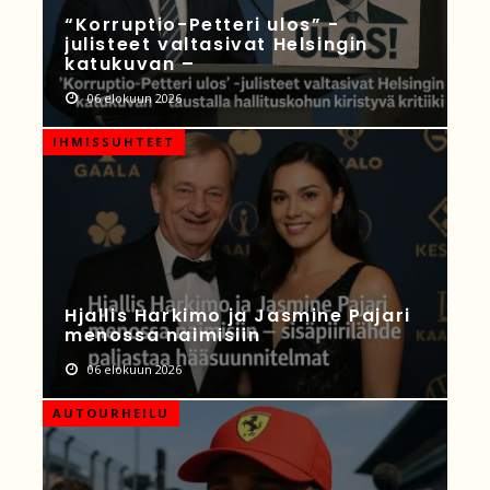
“Korruptio-Petteri ulos” -
julisteet valtasivat Helsingin
katukuvan –
06 elokuun 2026
IHMISSUHTEET
Hjallis Harkimo ja Jasmine Pajari
menossa naimisiin
06 elokuun 2026
AUTOURHEILU