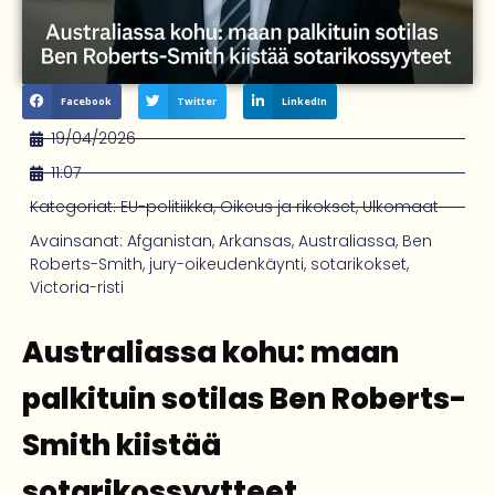
Facebook
Twitter
LinkedIn
19/04/2026
11:07
Kategoriat:
EU-politiikka
,
Oikeus ja rikokset
,
Ulkomaat
Avainsanat:
Afganistan
,
Arkansas
,
Australiassa
,
Ben
Roberts-Smith
,
jury-oikeudenkäynti
,
sotarikokset
,
Victoria-risti
Australiassa kohu: maan
palkituin sotilas Ben Roberts-
Smith kiistää
sotarikossyytteet