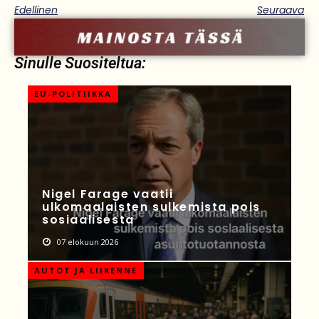
Edellinen
Seuraava
Sinulle Suositeltua:
EU-POLITIIKKA
Nigel Farage vaatii
ulkomaalaisten sulkemista pois
sosiaalisesta
07 elokuun 2026
AUTOT JA LIIKENNE