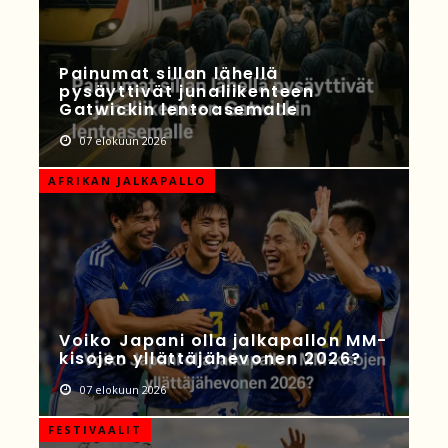
Painumat sillan lähellä
pysäyttivät junaliikenteen
Gatwickin lentoasemalle
07 elokuun 2026
AFRIKAN JALKAPALLO
Voiko Japani olla jalkapallon MM-
kisojen yllättäjähevonen 2026?
07 elokuun 2026
FESTIVAALIT