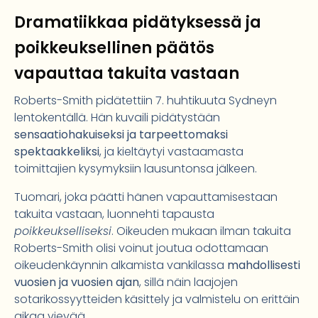
Dramatiikkaa pidätyksessä ja
poikkeuksellinen päätös
vapauttaa takuita vastaan
Roberts-Smith pidätettiin 7. huhtikuuta Sydneyn
lentokentällä. Hän kuvaili pidätystään
sensaatiohakuiseksi ja tarpeettomaksi
spektaakkeliksi
, ja kieltäytyi vastaamasta
toimittajien kysymyksiin lausuntonsa jälkeen.
Tuomari, joka päätti hänen vapauttamisestaan
takuita vastaan, luonnehti tapausta
poikkeukselliseksi
. Oikeuden mukaan ilman takuita
Roberts-Smith olisi voinut joutua odottamaan
oikeudenkäynnin alkamista vankilassa
mahdollisesti
vuosien ja vuosien ajan
, sillä näin laajojen
sotarikossyytteiden käsittely ja valmistelu on erittäin
aikaa vievää.