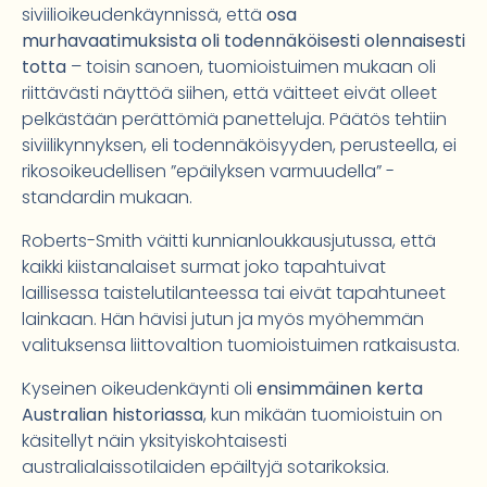
siviilioikeudenkäynnissä, että
osa
murhavaatimuksista oli todennäköisesti olennaisesti
totta
– toisin sanoen, tuomioistuimen mukaan oli
riittävästi näyttöä siihen, että väitteet eivät olleet
pelkästään perättömiä panetteluja. Päätös tehtiin
siviilikynnyksen, eli todennäköisyyden, perusteella, ei
rikosoikeudellisen ”epäilyksen varmuudella” -
standardin mukaan.
Roberts-Smith väitti kunnianloukkausjutussa, että
kaikki kiistanalaiset surmat joko tapahtuivat
laillisessa taistelutilanteessa tai eivät tapahtuneet
lainkaan. Hän hävisi jutun ja myös myöhemmän
valituksensa liittovaltion tuomioistuimen ratkaisusta.
Kyseinen oikeudenkäynti oli
ensimmäinen kerta
Australian historiassa
, kun mikään tuomioistuin on
käsitellyt näin yksityiskohtaisesti
australialaissotilaiden epäiltyjä sotarikoksia.