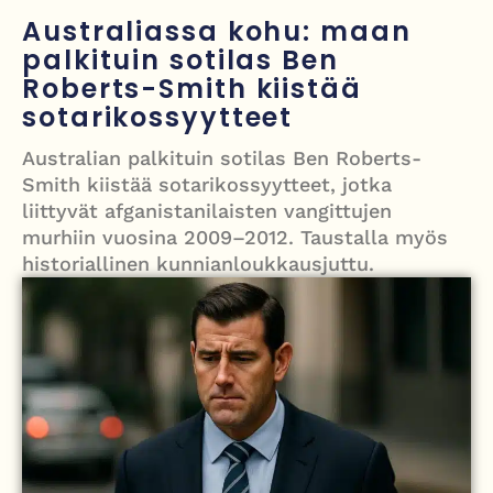
välienselvittely PTV Gymillä tallentui videolle
Australiassa kohu: maan
palkituin sotilas Ben
Iso-Britannia heikentämässä sähköautojen myyntitavoitetta – mitä
Roberts-Smith kiistää
muutos tarkoittaa?
sotarikossyytteet
12 kuollut laskuvarjohyppykoneen onnettomuudessa Missourissa –
Australian palkituin sotilas Ben Roberts-
mitä tiedetään traagisesta turmasta
Smith kiistää sotarikossyytteet, jotka
liittyvät afganistanilaisten vangittujen
Öljyn hinta sukelsi – Pakistanin välittämä USA–Iran-sopimus avaa
murhiin vuosina 2009–2012. Taustalla myös
Hormuzinsalmen
historiallinen kunnianloukkausjuttu.