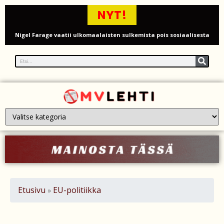
NYT!
Nigel Farage vaatii ulkomaalaisten sulkemista pois sosiaalisesta
asuntotuotannosta
Painumat sillan lähellä pysäyttivät junaliikenteen Gatwickin
lentoasemalle
Justin Trudeau puolustautuu kritiikiltä – valitsi Katy Perryn
esiintymisen Kanadan MM-avauksen sijaan
Grenfellin tornon palo: yhdeksäs vuosipäivä erityisen raskas omaisille
Turistijuna kaatui Cártaman tapasjuhlilla – 17 loukkaantui Espanjassa
Työläistaustainen kansanedustaja avaa 30-vuotisen taistelunsa
Etusivu
EU-politiikka
»
kuukautisterveyden ja endometrioosin hoidon puolesta
PT Vatanen antoi porttikiellon Juhana Tegelbergille – tiukka