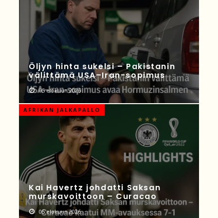
Öljyn hinta sukelsi – Pakistanin
välittämä USA–Iran-sopimus
05 elokuun 2026
AFRIKAN JALKAPALLO
Kai Havertz johdatti Saksan
murskavoittoon – Curacao
05 elokuun 2026