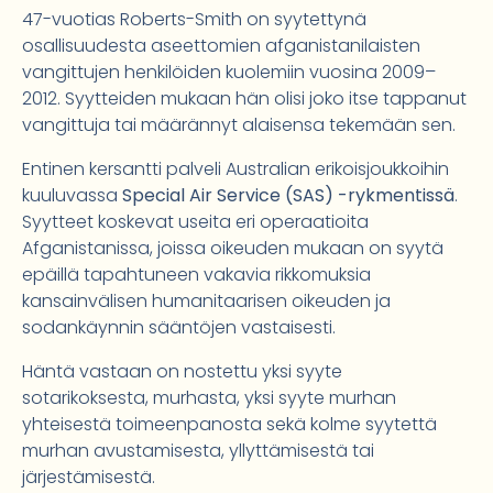
47-vuotias Roberts-Smith on syytettynä
osallisuudesta aseettomien afganistanilaisten
vangittujen henkilöiden kuolemiin vuosina 2009–
2012. Syytteiden mukaan hän olisi joko itse tappanut
vangittuja tai määrännyt alaisensa tekemään sen.
Entinen kersantti palveli Australian erikoisjoukkoihin
kuuluvassa
Special Air Service (SAS) -rykmentissä
.
Syytteet koskevat useita eri operaatioita
Afganistanissa, joissa oikeuden mukaan on syytä
epäillä tapahtuneen vakavia rikkomuksia
kansainvälisen humanitaarisen oikeuden ja
sodankäynnin sääntöjen vastaisesti.
Häntä vastaan on nostettu yksi syyte
sotarikoksesta, murhasta, yksi syyte murhan
yhteisestä toimeenpanosta sekä kolme syytettä
murhan avustamisesta, yllyttämisestä tai
järjestämisestä.