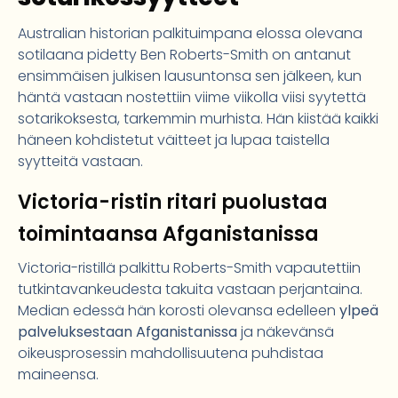
Australian historian palkituimpana elossa olevana
sotilaana pidetty Ben Roberts-Smith on antanut
ensimmäisen julkisen lausuntonsa sen jälkeen, kun
häntä vastaan nostettiin viime viikolla viisi syytettä
sotarikoksesta, tarkemmin murhista. Hän kiistää kaikki
häneen kohdistetut väitteet ja lupaa taistella
syytteitä vastaan.
Victoria-ristin ritari puolustaa
toimintaansa Afganistanissa
Victoria-ristillä palkittu Roberts-Smith vapautettiin
tutkintavankeudesta takuita vastaan perjantaina.
Median edessä hän korosti olevansa edelleen
ylpeä
palveluksestaan Afganistanissa
ja näkevänsä
oikeusprosessin mahdollisuutena puhdistaa
maineensa.