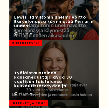
Lewis Hamiltonin unelmavoitto
Barcelonassa käynnistää Ferrarin
uuden
06 elokuun 2026
MIELENTERVEYS
Työläistaustainen
kansanedustaja avaa 30-
vuotisen taistelunsa
kuukautisterveyden ja
06 elokuun 2026
INTERNET JA SOME