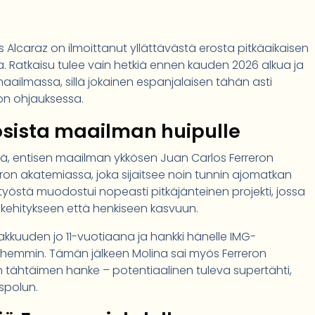
 Alcaraz on ilmoittanut yllättävästä erosta pitkäaikaisen
 Ratkaisu tulee vain hetkiä ennen kauden 2026 alkua ja
aailmassa, sillä jokainen espanjalaisen tähän asti
ron ohjauksessa.
osista maailman huipulle
sä, entisen maailman ykkösen Juan Carlos Ferreron
reron akatemiassa, joka sijaitsee noin tunnin ajomatkan
yöstä muodostui nopeasti pitkäjänteinen projekti, jossa
n kehitykseen että henkiseen kasvuun.
jakkuuden jo 11-vuotiaana ja hankki hänelle IMG-
hemmin. Tämän jälkeen Molina sai myös Ferreron
kän tähtäimen hanke – potentiaalinen tuleva supertähti,
yspolun.