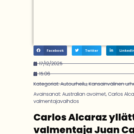
Facebook
Twitter
LinkedI
17/12/2025
15:06
Kategoriat:
Autourheilu
,
Kansainvälinen urhe
Avainsanat:
Australian avoimet
,
Carlos Alc
valmentajavaihdos
Carlos Alcaraz yllä
valmentaja Juan Ca