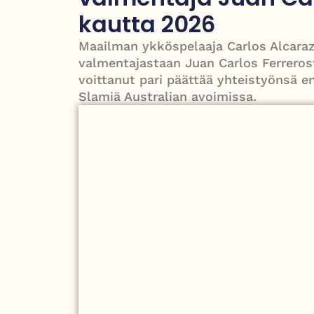
puolesta
kautta 2026
PT Vatanen antoi porttikiellon Juhana Tegelbergil
Maailman ykköspelaaja Carlos Alcaraz 
valmentajastaan Juan Carlos Ferrero
voittanut pari päättää yhteistyönsä e
Slamiä Australian avoimissa.