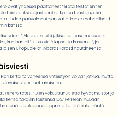
Ferrero ovat yhdessä päättäneet ”erota teistä” ennen
e toistaiseksi paljastanut ratkaisun taustoja, eikä
lkata uuden päävalmentajan vai jatkaako mahdollisesti
min kanssa.
isuudeksi”, Alcaraz kirjoitti julkisessa lausunnossaan.
 kun hän oli ”tuskin vielä lapsesta kasvanut”, ja
ä ja sen ulkopuolella”. Alcaraz korosti nauttineensa
isviesti
 Hän kertoi toivoneensa yhteistyön voivan jatkua, mutta
tulevaisuuteen luottavaisena.
a”, Ferrero totesi. ”Olen vakuuttunut, että hyvät muistot ja
ella tiensä takaisin toistensa luo.” Ferreron mukaan
ihmisenä ja pelaajana, riippumatta siitä, kuka häntä