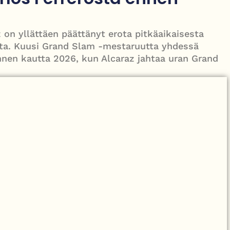
le – tiukka välienselvittely PTV Gymillä tallentui videolle
on yllättäen päättänyt erota pitkäaikaisesta
sta. Kuusi Grand Slam -mestaruutta yhdessä
nnen kautta 2026, kun Alcaraz jahtaa uran Grand