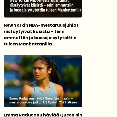
New Yorkin NBA-mestaruusjuhlat
riistäytyivät käsistä – teini
ammuttiin ja busseja sytytettiin
tuleen Manhattanilla
Emma Raducanu häviää Queen’sin