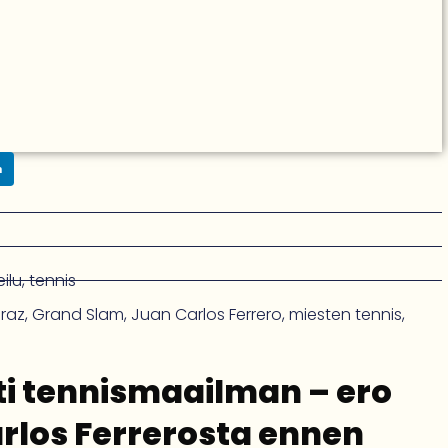
n
ilu
,
tennis
araz
,
Grand Slam
,
Juan Carlos Ferrero
,
miesten tennis
,
tti tennismaailman – ero
rlos Ferrerosta ennen