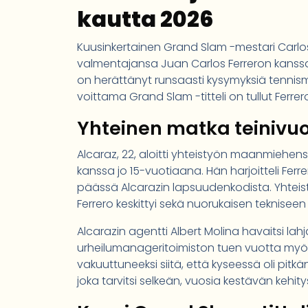
kautta 2026
Kuusinkertainen Grand Slam -mestari Carlos
valmentajansa Juan Carlos Ferreron kanssa.
on herättänyt runsaasti kysymyksiä tennism
voittama Grand Slam -titteli on tullut Ferre
Yhteinen matka teinivu
Alcaraz, 22, aloitti yhteistyön maanmiehen
kanssa jo 15-vuotiaana. Hän harjoitteli Fer
päässä Alcarazin lapsuudenkodista. Yhteist
Ferrero keskittyi sekä nuorukaisen teknisee
Alcarazin agentti Albert Molina havaitsi lah
urheilumanageritoimiston tuen vuotta myö
vakuuttuneeksi siitä, että kyseessä oli pit
joka tarvitsi selkeän, vuosia kestävän kehit