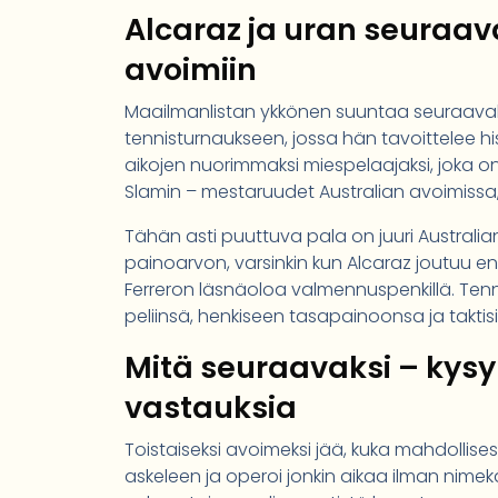
Alcaraz ja uran seuraav
avoimiin
Maailmanlistan ykkönen suuntaa seuraava
tennisturnaukseen, jossa hän tavoittelee his
aikojen nuorimmaksi miespelaajaksi, joka o
Slamin – mestaruudet Australian avoimissa
Tähän asti puuttuva pala on juuri Australian 
painoarvon, varsinkin kun Alcaraz joutuu 
Ferreron läsnäoloa valmennuspenkillä. Ten
peliinsä, henkiseen tasapainoonsa ja taktisii
Mitä seuraavaksi – ky
vastauksia
Toistaiseksi avoimeksi jää, kuka mahdollises
askeleen ja operoi jonkin aikaa ilman nim