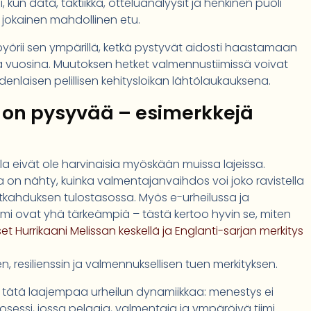
kun data, taktiikka, otteluanalyysit ja henkinen puoli
 jokainen mahdollinen etu.
yörii sen ympärillä, ketkä pystyvät aidosti haastamaan
ina vuosina. Muutoksen hetket valmennustiimissä voivat
denlaisen pelillisen kehitysloikan lähtölaukauksena.
on pysyvää – esimerkkejä
la eivät ole harvinaisia myöskään muissa lajeissa.
lla on nähty, kuinka valmentajanvaihdos voi joko ravistella
tkahduksen tulostasossa. Myös e-urheilussa ja
mi ovat yhä tärkeämpiä – tästä kertoo hyvin se, miten
Hurrikaani Melissan keskellä ja Englanti-sarjan merkitys
 resilienssin ja valmennuksellisen tuen merkityksen.
a tätä laajempaa urheilun dynamiikkaa: menestys ei
osessi, jossa pelaaja, valmentaja ja ympäröivä tiimi