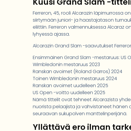
Kuusi Grand Slam -tittel
Ferreron, 45, rooli Alcarazin läpimurrossa o
siirtymään juniori- ja haastajatason turnauk
eliittiin. Ferreron valmennuksessa Alcaraz 
lyhyessä ajassa.
Alcarazin Grand Slam -saavutukset Ferrero
Ensimmäinen Grand Slam -mestaruus: US 
Wimbledonin mestaruus 2023
Ranskan avoimet (Roland Garros) 2024
Toinen Wimbledonin mestaruus 2024
Ranskan avoimet uudelleen 2025
US Open -voitto uudelleen 2025
Nämä tittelit ovat tehneet Alcarazista yh
nuorista pelaajista ja vahvistaneet hänen
seuraavan sukupolven manttelinperijänä.
Yllättävä ero ilman tar