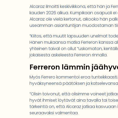
Alcaraz ilmoitti keskiviikkona, että hän ja 
kauden 2026 alkua. Kumpikaan osapuoli ei ol
Alcaraz ole vielä kertonut, aikooko hän pa
useamman asiantuntijan muodostaman tii
”Kiitos, että muutit lapsuuden unelmat todell
Hänen mukaansa matka Ferreron kanssa alkoi,
yhteinen taival on ollut ”uskomaton, kentäll
jokaisesta askeleesta Ferreron rinnalla.
Ferreron lämmin jäähyvä
Myös Ferrero kommentoi eroa tunteikkaasti.
hyväksyneensä päätöksen ja katselevansa 
”Olisin toivonut, että olisimme voineet jatka
hyvät ihmiset löytävät aina tavalla tai tois
tärkeintä on, että Alcaraz jatkaa kasvuaan 
seuraavaksi valmentaa.