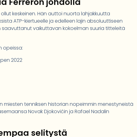
iä Ferreron johdolla
n ollut keskeinen. Hän auttoi nuorta lahjakkuutta
sista ATP-kiertueelle ja edelleen lajin absoluuttiseen
on saavuttanut vaikuttavan kokoelman suuria titteleitä
n opeissa:
Open 2022
den miesten tenniksen historian nopeimmin menestyneistä
 asemaansa Novak Djokovićin ja Rafael Nadalin
kempaa selitystä