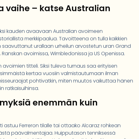
a vaihe – katse Australian
ksi kauden avaavaan Australian avoimeen
toriallista merkkipaalua. Tavoitteena on tulla kaikkien
n saavuttanut urallaan urheilun arvostetun uran Grand
, Ranskan avoimissa, Wimbledonissa ja US Openissa.
avoimien titteli. Siksi tuleva turnaus saa erityisen
ensimmäistä kertaa vuosiin valmistautumaan ilman
nisseuraajat pohtivatkin, miten muutos vaikuttaa hänen
n ratkaisuihinsa.
symyksiä enemmän kuin
ti astuu Ferreron tilalle tai ottaako Alcaraz rohkean
ekästä päävalmentajaa. Huipputason tenniksessä