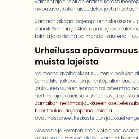
valmentajan rooli on entistä korostuneempi, 
nivoutuvat kokonaisuudeksi, josta haetaan
Samaan aikaan laajempi tenniskeskustelu p
Jannik Sinnerin ja Alcarazin kärjessä tulev
toimia joko riskinä tai mahdollisuutena – uu
Urheilussa epävarmuus 
muista lajeista
Valmentajavaihdokset suurten kilpailujen al
Esimerkiksi jalkapallon ja lentopallon puole
joukkueen uuteen lentoon tai aiheuttaa no
nettimaajoukkueissa valmennus ja taustatii
Jamaikan nettimaajoukkueen koettelemukset 
tulostaulua laajempana ilmiönä
ovat nostaneet keskusteluun joukkuehengen,
Alcarazin ja Ferreron eron voi nähdä osan
koskaan ole pysyvä olotila, vaan jatkuva pr