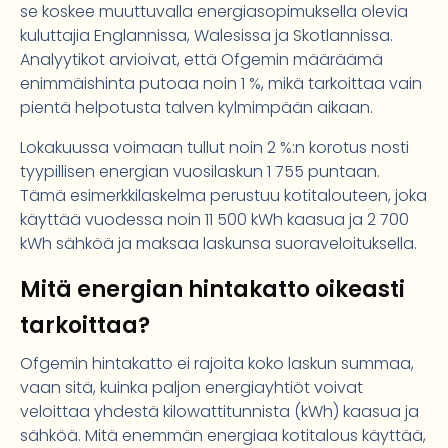
se koskee muuttuvalla energiasopimuksella olevia
kuluttajia Englannissa, Walesissa ja Skotlannissa.
Analyytikot arvioivat, että Ofgemin määräämä
enimmäishinta putoaa noin 1 %, mikä tarkoittaa vain
pientä helpotusta talven kylmimpään aikaan.
Lokakuussa voimaan tullut noin 2 %:n korotus nosti
tyypillisen energian vuosilaskun 1 755 puntaan.
Tämä esimerkkilaskelma perustuu kotitalouteen, joka
käyttää vuodessa noin 11 500 kWh kaasua ja 2 700
kWh sähköä ja maksaa laskunsa suoraveloituksella.
Mitä energian hintakatto oikeasti
tarkoittaa?
Ofgemin hintakatto ei rajoita koko laskun summaa,
vaan sitä, kuinka paljon energiayhtiöt voivat
veloittaa yhdestä kilowattitunnista (kWh) kaasua ja
sähköä. Mitä enemmän energiaa kotitalous käyttää,