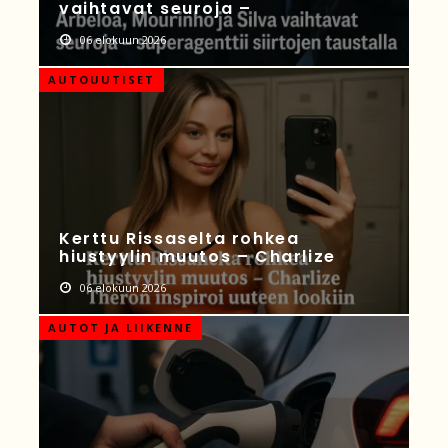
vaihtavat seuroja –
06 elokuun 2026
AUTOUUTISET
Kerttu Rissaselta rohkea
hiustyylin muutos – Charlize
06 elokuun 2026
AUTOT JA LIIKENNE