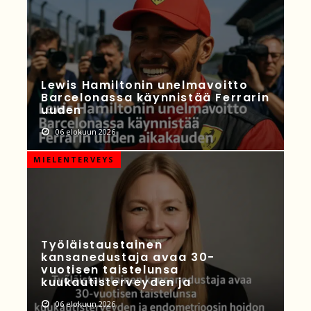
Lewis Hamiltonin unelmavoitto
Barcelonassa käynnistää Ferrarin
uuden
06 elokuun 2026
MIELENTERVEYS
Työläistaustainen
kansanedustaja avaa 30-
vuotisen taistelunsa
kuukautisterveyden ja
06 elokuun 2026