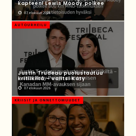
kapteeni Lewis Moody polkee
07 elokuun 2026
AUTOURHEILU
Justin Trudeau puolustautuu
kritiikiltä – valitsi Katy
07 elokuun 2026
KRIISIT JA ONNETTOMUUDET