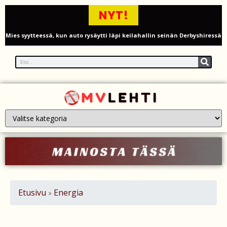
NYT!
Mies syytteessä, kun auto rysäytti läpi keilahallin seinän Derbyshiressä
New Yorkin NBA-mestaruusjuhlat riistäytyivät käsistä – teini ammuttiin
ja busseja sytytettiin tuleen Manhattanilla
Kimi ja Minttu Räikkönen juhlivat 10-vuotishääpäiväänsä – näin F1-
tähti muisti rakastaan
Nigel Farage vaatii ulkomaalaisten sulkemista pois sosiaalisesta
asuntotuotannosta
Painumat sillan lähellä pysäyttivät junaliikenteen Gatwickin
lentoasemalle
Etusivu
Energia
»
Justin Trudeau puolustautuu kritiikiltä – valitsi Katy Perryn
esiintymisen Kanadan MM-avauksen sijaan