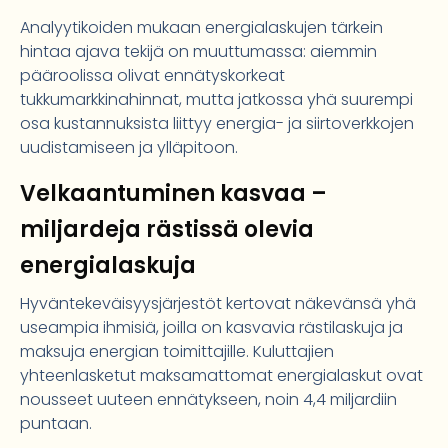
Analyytikoiden mukaan energialaskujen tärkein
hintaa ajava tekijä on muuttumassa: aiemmin
pääroolissa olivat ennätyskorkeat
tukkumarkkinahinnat, mutta jatkossa yhä suurempi
osa kustannuksista liittyy energia- ja siirtoverkkojen
uudistamiseen ja ylläpitoon.
Velkaantuminen kasvaa –
miljardeja rästissä olevia
energialaskuja
Hyväntekeväisyysjärjestöt kertovat näkevänsä yhä
useampia ihmisiä, joilla on kasvavia rästilaskuja ja
maksuja energian toimittajille. Kuluttajien
yhteenlasketut maksamattomat energialaskut ovat
nousseet uuteen ennätykseen, noin 4,4 miljardiin
puntaan.