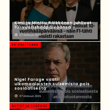
Kimi ja Minttu Räikkönen juhlivat
10-vuotishääpäiväänsä –
07 elokuun 2026
EU-POLITIIKKA
Nigel Farage vaatii
ulkomaalaisten sulkemista pois
sosiaalisesta
07 elokuun 2026
AUTOT JA LIIKENNE