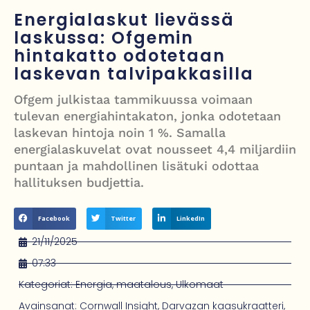
Grenfellin tornon palo: yhdeksäs vuosipäivä erityisen raskas omaisille
Energialaskut lievässä
laskussa: Ofgemin
Turistijuna kaatui Cártaman tapasjuhlilla – 17 loukkaantui Espanjassa
hintakatto odotetaan
Työläistaustainen kansanedustaja avaa 30-vuotisen taistelunsa
laskevan talvipakkasilla
kuukautisterveyden ja endometrioosin hoidon puolesta
Ofgem julkistaa tammikuussa voimaan
PT Vatanen antoi porttikiellon Juhana Tegelbergille – tiukka
tulevan energiahintakaton, jonka odotetaan
laskevan hintoja noin 1 %. Samalla
välienselvittely PTV Gymillä tallentui videolle
energialaskuvelat ovat nousseet 4,4 miljardiin
puntaan ja mahdollinen lisätuki odottaa
hallituksen budjettia.
Facebook
Twitter
LinkedIn
21/11/2025
07:33
Kategoriat:
Energia
,
maatalous
,
Ulkomaat
Avainsanat:
Cornwall Insight
,
Darvazan kaasukraatteri
,