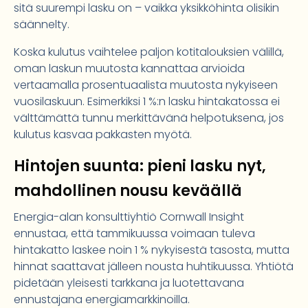
sitä suurempi lasku on – vaikka yksikköhinta olisikin
säännelty.
Koska kulutus vaihtelee paljon kotitalouksien välillä,
oman laskun muutosta kannattaa arvioida
vertaamalla prosentuaalista muutosta nykyiseen
vuosilaskuun. Esimerkiksi 1 %:n lasku hintakatossa ei
välttämättä tunnu merkittävänä helpotuksena, jos
kulutus kasvaa pakkasten myötä.
Hintojen suunta: pieni lasku nyt,
mahdollinen nousu keväällä
Energia-alan konsulttiyhtiö Cornwall Insight
ennustaa, että tammikuussa voimaan tuleva
hintakatto laskee noin 1 % nykyisestä tasosta, mutta
hinnat saattavat jälleen nousta huhtikuussa. Yhtiötä
pidetään yleisesti tarkkana ja luotettavana
ennustajana energiamarkkinoilla.