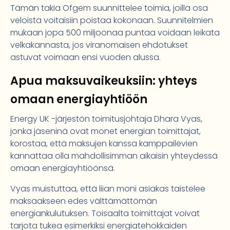
Tämän takia Ofgem suunnittelee toimia, joilla osa
veloista voitaisiin poistaa kokonaan. Suunnitelmien
mukaan jopa 500 miljoonaa puntaa voidaan leikata
velkakannasta, jos viranomaisen ehdotukset
astuvat voimaan ensi vuoden alussa.
Apua maksuvaikeuksiin: yhteys
omaan energiayhtiöön
Energy UK -järjestön toimitusjohtaja Dhara Vyas,
jonka jäseninä ovat monet energian toimittajat,
korostaa, että maksujen kanssa kamppailevien
kannattaa olla mahdollisimman aikaisin yhteydessä
omaan energiayhtiöönsä.
Vyas muistuttaa, että liian moni asiakas taistelee
maksaakseen edes välttämättömän
energiankulutuksen. Toisaalta toimittajat voivat
tarjota tukea esimerkiksi energiatehokkaiden