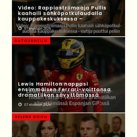
Video: Rappiostriimaaja Pullis
kaahaili sähköpotkulaudalla
kauppakeskuksessa –
07 elokuun 2026
AUTOURHEILU
Lewis Hamilton nappasi
ensimmäisen Ferrari-voittonsa
dramatiikan sävyttämässä
07 elokuun 2026
HELENA KOIVU