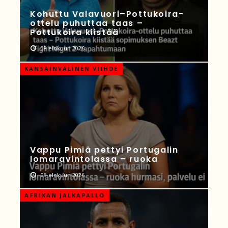
Kohuttu Valavuori–Pottukoira-
ottelu puhuttaa taas –
Pottukoira kiistää
08 elokuun 2026
KANSAINVÄLINEN VIIHDE
Vappu Pimiä pettyi Portugalin
lomaravintolassa – ruoka
08 elokuun 2026
AFRIKAN JALKAPALLO