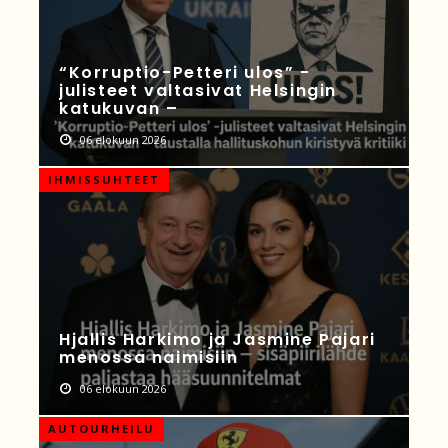
“Korruptio-Petteri ulos” -
julisteet valtasivat Helsingin
katukuvan –
06 elokuun 2026
IHMISSUHTEET
Hjallis Harkimo ja Jasmine Pajari
menossa naimisiin
06 elokuun 2026
AUTOURHEILU