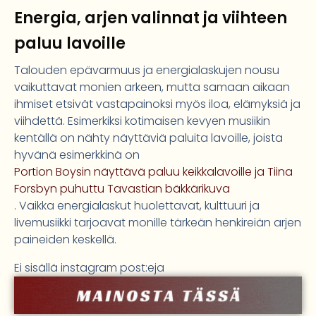
Energia, arjen valinnat ja viihteen
paluu lavoille
Talouden epävarmuus ja energialaskujen nousu
vaikuttavat monien arkeen, mutta samaan aikaan
ihmiset etsivät vastapainoksi myös iloa, elämyksiä ja
viihdettä. Esimerkiksi kotimaisen kevyen musiikin
kentällä on nähty näyttäviä paluita lavoille, joista
hyvänä esimerkkinä on
Portion Boysin näyttävä paluu keikkalavoille ja Tiina
Forsbyn puhuttu Tavastian bäkkärikuva
. Vaikka energialaskut huolettavat, kulttuuri ja
livemusiikki tarjoavat monille tärkeän henkireiän arjen
paineiden keskellä.
Ei sisällä instagram post:eja