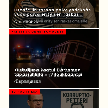
Grenfellin tornon palo: yhdeksäs
vuosipäivä erityisen raskas
06 elokuun 2026
KRIISIT JA ONNETTOMUUDET
Turistijuna kaatui Cártaman
tapasjuhlilla – 17 loukkaantui
06 elokuun 2026
EU-POLITIIKKA