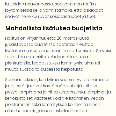
laitteiden neuvonnassa, sopivamman tariffin
löytämisessä sekä varmistamalla, että asiakkaat
saavat heille kuuluvat sosiaalietuudet ja tuet.
Mahdollista lisätukea budjetista
Hallitus on vihjannut, että 26. marraskuuta
julkaistavassa budjetissa saatetaan esittää
lisätukea elinkustannuskriisin helpottamiseksi. Se voisi
tarkoittaa esimerkiksi kohdennettuja tukia
pienituloisille, lisäavustuksia lämmityskuluihin tai
muuta suoraa taloudellista helpotusta.
Samaan aikaan, kun kylmä sää kiristyy, viranomaiset
ja järjestöt jakavat käytännön vinkkejä, joilla voi
pysyä lämpimänä ja hillitä kustannuksia: lämpimät ja
kerroksittaiset vaatteet, kodin eristäminen, vedon
poistaminen sekä lämmityksen kohdentaminen
niihin huoneisiin, joissa oleskellaan eniten.