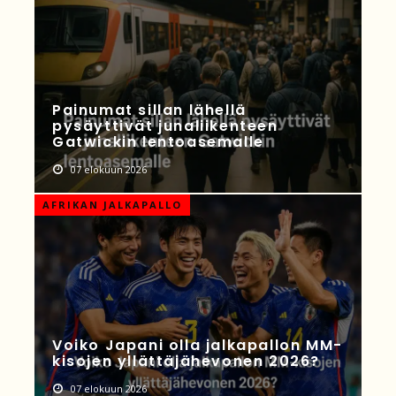
Painumat sillan lähellä
pysäyttivät junaliikenteen
Gatwickin lentoasemalle
07 elokuun 2026
AFRIKAN JALKAPALLO
Voiko Japani olla jalkapallon MM-
kisojen yllättäjähevonen 2026?
07 elokuun 2026