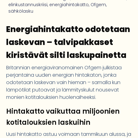
elinkustannuskriisi
,
energiahintakatto
,
Ofgem
,
sähkölasku
Energiahintakatto odotetaan
laskevan – talvipakkaset
kiristävät silti laskupainetta
Britannian energiaviranomainen Ofgem julkistaa
perjantaina uuden energian hintakaton, jonka
odotetaan laskevan vain hieman – samalla kun
lämpötilat putoavat ja lämmityskulut nousevat
monien kotitalouksien huolenaiheeksi.
Hintakatto vaikuttaa miljoonien
kotitalouksien laskuihin
Uusi hintakatto astuu voimaan tammikuun alussa, ja