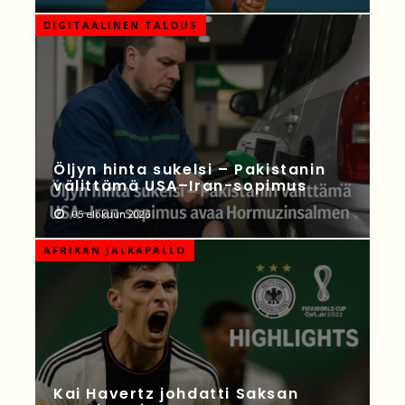
DIGITAALINEN TALOUS
Öljyn hinta sukelsi – Pakistanin
välittämä USA–Iran-sopimus
05 elokuun 2026
AFRIKAN JALKAPALLO
Kai Havertz johdatti Saksan