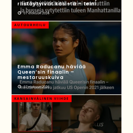
riistäytyivät käsistä – teini
07 elokuun 2026
AUTOURHEILU
Emma Raducanu häviää
Queen’sin finaalin –
mestaruuskuiva
07 elokuun 2026
KANSAINVÄLINEN VIIHDE