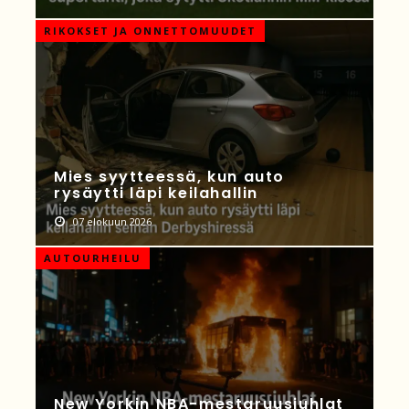
RIKOKSET JA ONNETTOMUUDET
Mies syytteessä, kun auto
rysäytti läpi keilahallin
07 elokuun 2026
AUTOURHEILU
New Yorkin NBA-mestaruusjuhlat