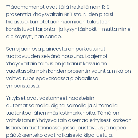
”Pääomamenot ovat tällä hetkellä noin 13,9
prosenttia Yhdysvaltain BKT:stä. Niiden pitäisi
hidastua, kun otetaan huomioon talouteen
kohdistuvat tarjonta- ja kysyntäshokit – mutta niin ei
ole käynyt”, hän sanoo.
Sen sijaan osa paineesta on purkautunut
tuottavuuden selvänä nousuna. Laajempi
Yhdysvaltain talous on jatkanut kasvuaan
vuositasolla noin kahden prosentin vauhtia, mikä on
vahva tulos epävakaassa globaalissa
ympäristössä.
Yritykset ovat vastanneet haasteisiin
automatisoimalla, digitalisoimalla ja siirtämällä
tuotantoa lähemmäs kotimarkkinoita. Tämä on
vahvistanut Yhdysvaltain asemaa erityisesti korkean
lisäarvon tuotannossa, jossa joustavuus ja nopea
päätöksenteko ovat ratkaisevia kilpailuetuja.