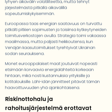
lyhyen aikavälin volatiliteettia, mutta tehnyt
järjestelmästä pitkällä aikavälillä
sopeutumiskykyisemmän.
Euroopassa taas energian saatavuus on turvattu
pitkälti pitkien sopimusten ja toisiinsa kytkeytyneiden
toimitusverkostojen avulla. Strategia toimi vakaassa
maailmassa, mutta paljasti heikkoutensa, kun
Venäjän kaasutoimitukset tyrehtyivät Ukrainan
sodan seurauksena.
Monet eurooppalaiset maat joutuivat nopeasti
etsimään korvaavia energialähteitä korkeaan
hintaan, mikä nosti kustannuksia yrityksille ja
kotitalouksille. Lähi-idän jännitteet pitävät tämän
haavoittuvuuden yhä ajankohtaisena.
Riskinottohalu ja
rahoitusjärjestelmä erottavat