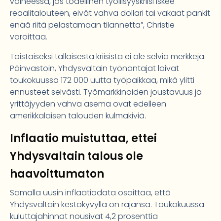
vaiheessa, jos todellinen työllisyyskriisi iskee
reaalitalouteen, eivät vahva dollari tai vakaat pankit
enää riitä pelastamaan tilannetta”, Christie
varoittaa.
Toistaiseksi tällaisesta kriisistä ei ole selviä merkkejä.
Päinvastoin, Yhdysvaltain työnantajat loivat
toukokuussa 172 000 uutta työpaikkaa, mikä ylitti
ennusteet selvästi. Työmarkkinoiden joustavuus ja
yrittäjyyden vahva asema ovat edelleen
amerikkalaisen talouden kulmakiviä.
Inflaatio muistuttaa, ettei
Yhdysvaltain talous ole
haavoittumaton
Samalla uusin inflaatiodata osoittaa, että
Yhdysvaltain kestokyvyllä on rajansa. Toukokuussa
kuluttajahinnat nousivat 4,2 prosenttia