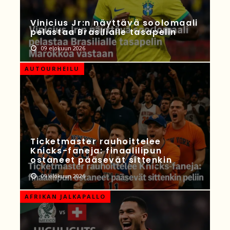
Vinicius Jr:n näyttävä soolomaali
pelastaa Brasilialle tasapelin
09 elokuun 2026
AUTOURHEILU
Ticketmaster rauhoittelee
Knicks-faneja: finaalilipun
ostaneet pääsevät sittenkin
09 elokuun 2026
AFRIKAN JALKAPALLO