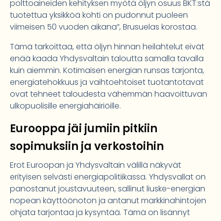
polttoaineiden kehityksen myötä öljyn osuus BKT:stä
tuotettua yksikköä kohti on pudonnut puoleen
viimeisen 50 vuoden aikana”, Brusuelas korostaa.
Tämä tarkoittaa, että öljyn hinnan heilahtelut eivät
enää kaada Yhdysvaltain taloutta samalla tavalla
kuin aiemmin. Kotimaisen energian runsas tarjonta,
energiatehokkuus ja vaihtoehtoiset tuotantotavat
ovat tehneet taloudesta vähemmän haavoittuvan
ulkopuolisille energiahäiriöille.
Eurooppa jäi jumiin pitkiin
sopimuksiin ja verkostoihin
Erot Euroopan ja Yhdysvaltain välillä näkyvät
erityisen selvästi energiapolitiikassa. Yhdysvallat on
panostanut joustavuuteen, sallinut liuske-energian
nopean käyttöönoton ja antanut markkinahintojen
ohjata tarjontaa ja kysyntää. Tämä on lisännyt