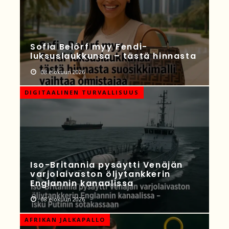
Sofia Belórf myy Fendi-
luksuslaukkunsa – tästä hinnasta
08 elokuun 2026
DIGITAALINEN TURVALLISUUS
Iso-Britannia pysäytti Venäjän
varjolaivaston öljytankkerin
Englannin kanaalissa
08 elokuun 2026
AFRIKAN JALKAPALLO