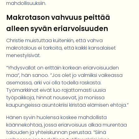
mahdollisuuksiin.
Makrotason vahvuus peittää
alleen syvän eriarvoisuuden
Christie muistuttaa kuitenkin, että vahva
makrotalous ei tarkoita, että kaikki kansalaiset
menestyisivät.
”Yhdysvallat on erittäin korkean eriarvoisuuden
maa”, hän sanoo. ”Jos olet jo valmiiksi vaikeassa
asemassa, arki voi olla todella raskasta.
Työmarkkinat eivät luo rajattomasti uusia
työpaikkoja, hinnat nousevat, ja monissa
kaupungeissa asuntokriisi kiristää elämisen ehtoja.”
Hänen syvin huolensa koskee mahdollista
käännekohtaa, jossa eriarvoisuus alkaa murentaa
talouden ja yhteiskunnan perustaa. ”Siinä