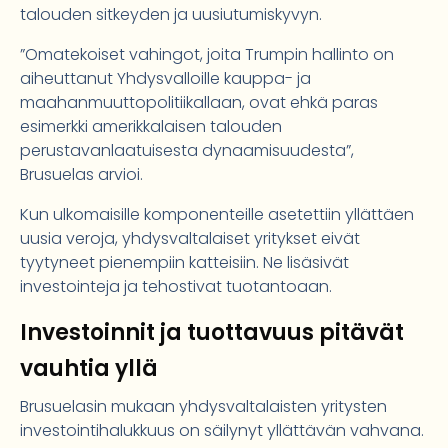
talouden sitkeyden ja uusiutumiskyvyn.
”Omatekoiset vahingot, joita Trumpin hallinto on
aiheuttanut Yhdysvalloille kauppa- ja
maahanmuuttopolitiikallaan, ovat ehkä paras
esimerkki amerikkalaisen talouden
perustavanlaatuisesta dynaamisuudesta”,
Brusuelas arvioi.
Kun ulkomaisille komponenteille asetettiin yllättäen
uusia veroja, yhdysvaltalaiset yritykset eivät
tyytyneet pienempiin katteisiin. Ne lisäsivät
investointeja ja tehostivat tuotantoaan.
Investoinnit ja tuottavuus pitävät
vauhtia yllä
Brusuelasin mukaan yhdysvaltalaisten yritysten
investointihalukkuus on säilynyt yllättävän vahvana.