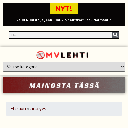
NYT!
Sauli Niinistö ja Jenni Haukio nauttivat Eppu Normaalin
päätöskonsertista Tampereella – kuva Ratinan stadionilta
Mika Poutala vakavassa traktorionnettomuudessa – jalka
murskaantui ja varpaat vaarassa
Venäläiset perheet ”herättävät” Ukrainassa kaatuneita läheisiään
tekoälyn avulla
Onko Britannialla sokea piste UFO-havainnoissa? – UAP-ilmiöiden
tutkinta kyseenalaistetaan
Millaista on työskennellä kahdeksankymppisenä? Ikääntyvien
Etusivu
analyysi
»
työntekijöiden arki ja haasteet
Iso-Britannia pysäytti Venäjän varjolaivaston öljytankkerin Englannin