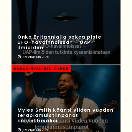
Onko Britannialla sokea piste
UFO-havainnoissa? – UAP-
ilmiöiden
09 elokuun 2026
KANSAINVÄLINEN VIIHDE
Myles Smith käänsi viiden vuoden
terapiamuistiinpanot
koskettavaksi
09 elokuun 2026