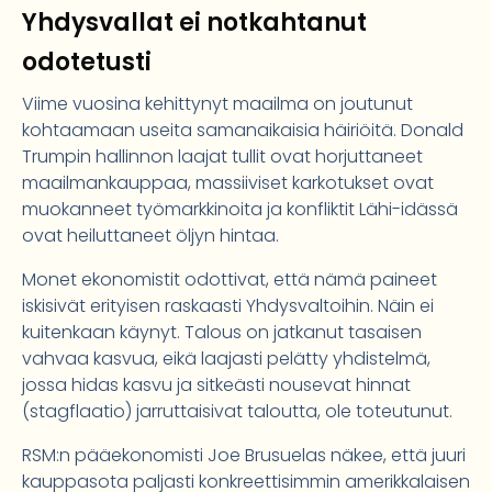
Yhdysvallat ei notkahtanut
odotetusti
Viime vuosina kehittynyt maailma on joutunut
kohtaamaan useita samanaikaisia häiriöitä. Donald
Trumpin hallinnon laajat tullit ovat horjuttaneet
maailmankauppaa, massiiviset karkotukset ovat
muokanneet työmarkkinoita ja konfliktit Lähi-idässä
ovat heiluttaneet öljyn hintaa.
Monet ekonomistit odottivat, että nämä paineet
iskisivät erityisen raskaasti Yhdysvaltoihin. Näin ei
kuitenkaan käynyt. Talous on jatkanut tasaisen
vahvaa kasvua, eikä laajasti pelätty yhdistelmä,
jossa hidas kasvu ja sitkeästi nousevat hinnat
(stagflaatio) jarruttaisivat taloutta, ole toteutunut.
RSM:n pääekonomisti Joe Brusuelas näkee, että juuri
kauppasota paljasti konkreettisimmin amerikkalaisen