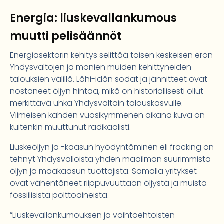
Energia: liuskevallankumous
muutti pelisäännöt
Energiasektorin kehitys selittää toisen keskeisen eron
Yhdysvaltojen ja monien muiden kehittyneiden
talouksien välillä. Lähi-idän sodat ja jännitteet ovat
nostaneet öljyn hintaa, mikä on historiallisesti ollut
merkittävä uhka Yhdysvaltain talouskasvulle.
Viimeisen kahden vuosikymmenen aikana kuva on
kuitenkin muuttunut radikaalisti.
Liuskeöljyn ja -kaasun hyödyntäminen eli fracking on
tehnyt Yhdysvalloista yhden maailman suurimmista
öljyn ja maakaasun tuottajista. Samalla yritykset
ovat vähentäneet riippuvuuttaan öljystä ja muista
fossiilisista polttoaineista.
”Liuske­vallankumouksen ja vaihtoehtoisten