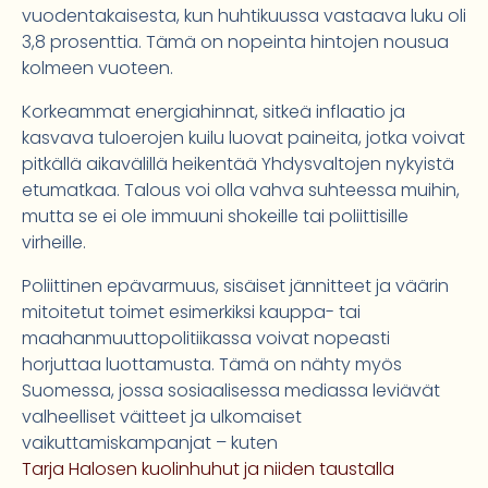
vuodentakaisesta, kun huhtikuussa vastaava luku oli
3,8 prosenttia. Tämä on nopeinta hintojen nousua
kolmeen vuoteen.
Korkeammat energiahinnat, sitkeä inflaatio ja
kasvava tuloerojen kuilu luovat paineita, jotka voivat
pitkällä aikavälillä heikentää Yhdysvaltojen nykyistä
etumatkaa. Talous voi olla vahva suhteessa muihin,
mutta se ei ole immuuni shokeille tai poliittisille
virheille.
Poliittinen epävarmuus, sisäiset jännitteet ja väärin
mitoitetut toimet esimerkiksi kauppa- tai
maahanmuuttopolitiikassa voivat nopeasti
horjuttaa luottamusta. Tämä on nähty myös
Suomessa, jossa sosiaalisessa mediassa leviävät
valheelliset väitteet ja ulkomaiset
vaikuttamiskampanjat – kuten
Tarja Halosen kuolinhuhut ja niiden taustalla