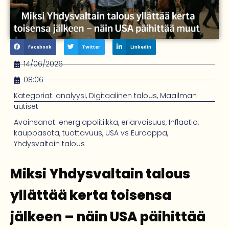
Facebook
Twitter
LinkedIn
14/06/2026
08:06
Kategoriat:
analyysi
,
Digitaalinen talous
,
Maailman
uutiset
Avainsanat:
energiapolitiikka
,
eriarvoisuus
,
Inflaatio
,
kauppasota
,
tuottavuus
,
USA vs Eurooppa
,
Yhdysvaltain talous
Miksi Yhdysvaltain talous
yllättää kerta toisensa
jälkeen – näin USA päihittää