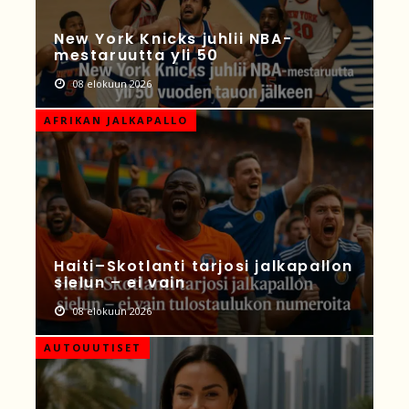
New York Knicks juhlii NBA-
mestaruutta yli 50
08 elokuun 2026
AFRIKAN JALKAPALLO
Haiti–Skotlanti tarjosi jalkapallon
sielun – ei vain
08 elokuun 2026
AUTOUUTISET