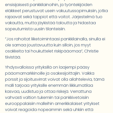
ensisijaisesti pankkilainoihin, ja työntekijöiden
eläkkeet perustuvat usein vakuutussopimuksiin, jotka
rajaavat sekä tappiot että voitot. Järjestelmä tuo
vakautta, mutta jäykistää taloutta ja hidastaa
sopeutumista uusiin tilanteisiin.
”Jos rahoitat liiketoimintaasi pankkilainalla, sinulla ei
ole samaa joustavuutta kuin silloin, jos myyt
osakkeita tai houkuttelet riskipääomaa”, Christie
tiivistää.
Yhdysvalloissa yrityksillä on laajempi pääsy
pääomamarkkinoille ja osakesijoittajiin. Vaikka
pörssit ja sijoitusvirrat voivat olla ailahtelevia, tämä
malli tarjoaa yrityksille enemmän liikkumatilaa
kasvaa, uudistua ja ottaa riskejä. Verrattuna
vahvasti valtion tukemiin tai pankkivetoisiin
eurooppalaisiin malleihin amerikkalaiset yritykset
voivat reagoida nopeammin sekä uhkiin että