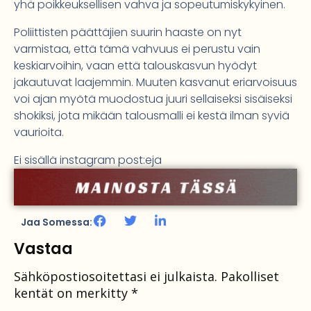
yhä poikkeuksellisen vahva ja sopeutumiskykyinen.
Poliittisten päättäjien suurin haaste on nyt
varmistaa, että tämä vahvuus ei perustu vain
keskiarvoihin, vaan että talouskasvun hyödyt
jakautuvat laajemmin. Muuten kasvanut eriarvoisuus
voi ajan myötä muodostua juuri sellaiseksi sisäiseksi
shokiksi, jota mikään talousmalli ei kestä ilman syviä
vaurioita.
Ei sisällä instagram post:eja
Jaa Somessa:
Vastaa
Sähköpostiosoitettasi ei julkaista.
Pakolliset
kentät on merkitty
*