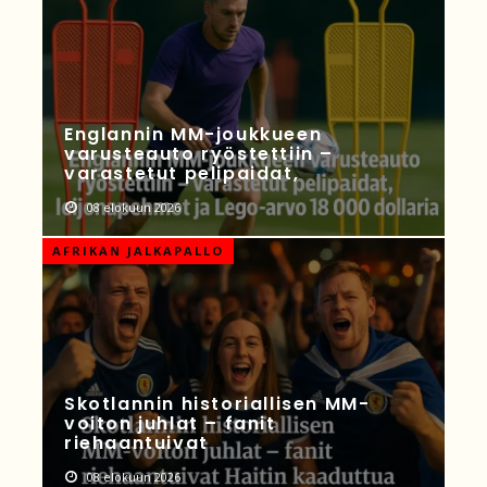
Englannin MM-joukkueen
varusteauto ryöstettiin –
varastetut pelipaidat,
08 elokuun 2026
AFRIKAN JALKAPALLO
Skotlannin historiallisen MM-
voiton juhlat – fanit
riehaantuivat
08 elokuun 2026