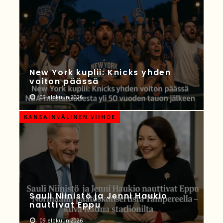
New York kuplii: Knicks yhden
voiton päässä
09 elokuun 2026
KANSAINVÄLINEN VIIHDE
Sauli Niinistö ja Jenni Haukio
nauttivat Eppu
09 elokuun 2026