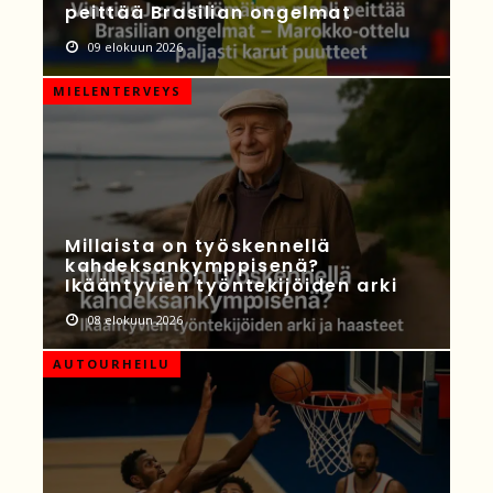
peittää Brasilian ongelmat
09 elokuun 2026
MIELENTERVEYS
Millaista on työskennellä
kahdeksankymppisenä?
Ikääntyvien työntekijöiden arki
08 elokuun 2026
AUTOURHEILU