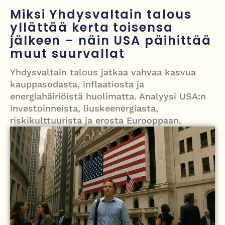
kanaalissa – isku Putinin sotakassaan
Miksi Yhdysvaltain talous
Mies syytteessä, kun auto rysäytti läpi keilahallin seinän Derbyshiressä
yllättää kerta toisensa
jälkeen – näin USA päihittää
New Yorkin NBA-mestaruusjuhlat riistäytyivät käsistä – teini ammuttiin
muut suurvallat
ja busseja sytytettiin tuleen Manhattanilla
Yhdysvaltain talous jatkaa vahvaa kasvua
Kimi ja Minttu Räikkönen juhlivat 10-vuotishääpäiväänsä – näin F1-
kauppasodasta, inflaatiosta ja
tähti muisti rakastaan
energiahäiriöistä huolimatta. Analyysi USA:n
investoinneista, liuskeenergiasta,
Nigel Farage vaatii ulkomaalaisten sulkemista pois sosiaalisesta
riskikulttuurista ja erosta Eurooppaan.
asuntotuotannosta