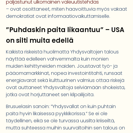
paljastunut ulkomainen valeuutistehdas
– ovat osoittaneet, miten haavoittuvia myös vakaat
demokratiat ovat informaatiovaikuttamiselle.
”Puhdaskin paita likaantuu” – USA
on silti muita edellä
Kaikista riskeistä huolimatta Yhdysvaltojen talous
näyttää edelleen vahvemmalta kuin monien
muiden kehittyneiden maiden. Joustavat työ- ja
pääomamarkkinat, nopea investointitahti, runsaat
energiavarat sekä kulttuurinen valmius ottaa riskejä
ovat auttaneet Yhdysvaltoja selviämään shokeista,
jotka ovat horjuttaneet sen kilpailijoita.
Brusuelasin sanoin: ”Yhdysvallat on kuin puhtain
paita hyvin likaisessa pyykkikorissa.” Se ei ole
täydellinen, eikä se ole turvassa uusilta kriiseiltä,
mutta suhteessa muihin suurvaltoihin sen talous on