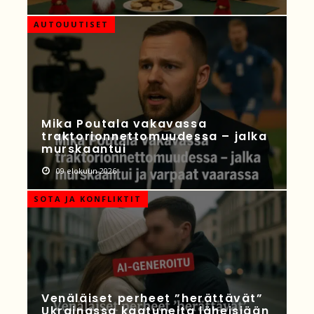
AUTOUUTISET
Mika Poutala vakavassa
traktorionnettomuudessa – jalka
murskaantui
09 elokuun 2026
SOTA JA KONFLIKTIT
Venäläiset perheet ”herättävät”
Ukrainassa kaatuneita läheisiään