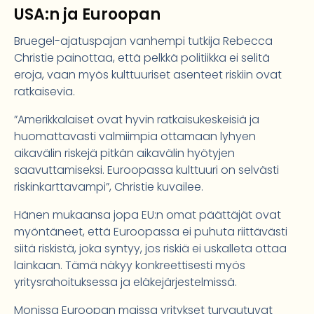
USA:n ja Euroopan
Bruegel-ajatuspajan vanhempi tutkija Rebecca
Christie painottaa, että pelkkä politiikka ei selitä
eroja, vaan myös kulttuuriset asenteet riskiin ovat
ratkaisevia.
”Amerikkalaiset ovat hyvin ratkaisukeskeisiä ja
huomattavasti valmiimpia ottamaan lyhyen
aikavälin riskejä pitkän aikavälin hyötyjen
saavuttamiseksi. Euroopassa kulttuuri on selvästi
riskinkarttavampi”, Christie kuvailee.
Hänen mukaansa jopa EU:n omat päättäjät ovat
myöntäneet, että Euroopassa ei puhuta riittävästi
siitä riskistä, joka syntyy, jos riskiä ei uskalleta ottaa
lainkaan. Tämä näkyy konkreettisesti myös
yritysrahoituksessa ja eläkejärjestelmissä.
Monissa Euroopan maissa yritykset turvautuvat