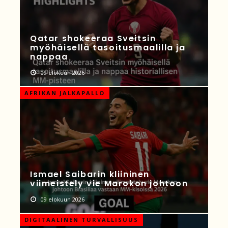
Qatar shokeeraa Sveitsin
myöhäisellä tasoitusmaalilla ja
nappaa
09 elokuun 2026
AFRIKAN JALKAPALLO
Ismael Saibarin kliininen
viimeistely vie Marokon johtoon
09 elokuun 2026
DIGITAALINEN TURVALLISUUS