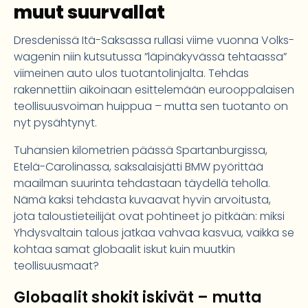
muut suurvallat
Dresdenissä Itä-Saksassa rullasi viime vuonna Volks­
wagenin niin kutsutussa ”läpinäkyvässä tehtaassa”
viimeinen auto ulos tuotantolinjalta. Tehdas
rakennettiin aikoinaan esittelemään eurooppalaisen
teollisuusvoiman huippua – mutta sen tuotanto on
nyt pysähtynyt.
Tuhansien kilometrien päässä Spartanburgissa,
Etelä-Carolinassa, saksalaisjätti BMW pyörittää
maailman suurinta tehdastaan täydellä teholla.
Nämä kaksi tehdasta kuvaavat hyvin arvoitusta,
jota taloustieteilijät ovat pohtineet jo pitkään: miksi
Yhdysvaltain talous jatkaa vahvaa kasvua, vaikka se
kohtaa samat globaalit iskut kuin muutkin
teollisuusmaat?
Globaalit shokit iskivät – mutta