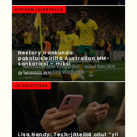
AFRIKAN JALKAPALLO
Nestory Irankunda:
pakolaisleiriltä Australian MM-
sankariksi – miksi
08 elokuun 2026
EU-POLITIIKKA
Lisa Nandy: Tech-jäteillä ollut ”yli