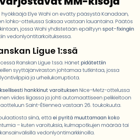
 varjostavat MM-kisoja
n hyökkääjä Elye Wahi on evätty pääsystä Kanadaan,
en lohko-ottelussa Saksaa vastaan lauantaina. Päätös
tkintaan, jossa Wahi yhdistetään epäiltyyn
spot-fixingiin
iin vedonlyöntitarkoituksessa.
Ranskan Ligue 1:ssä
cessä Ranskan Ligue 1:ssä. Hänet
pidätettiin
illen syyttäjänviraston johtamaa tutkintaa, jossa
yöntivilppiä ja urheilukorruptiota.
ksellisesti hankkinut varoituksen
Nice–Metz-ottelussa
änen viides liigassa ja johti automaattiseen pelikieltoon
otteluun Saint-Étienneä vastaan 26. toukokuuta.
ulaatiosta siinä, että
ei pyritä muuttamaan koko
ahtumia – kuten varoituksia, kulmapotkujen määrää tai
ansainvälisillä vedonlyöntimarkkinoilla.