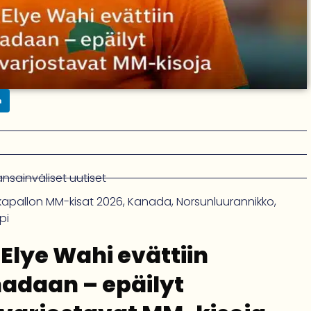
n
ansainväliset uutiset
lkapallon MM-kisat 2026
,
Kanada
,
Norsunluurannikko
,
pi
lye Wahi evättiin
adaan – epäilyt