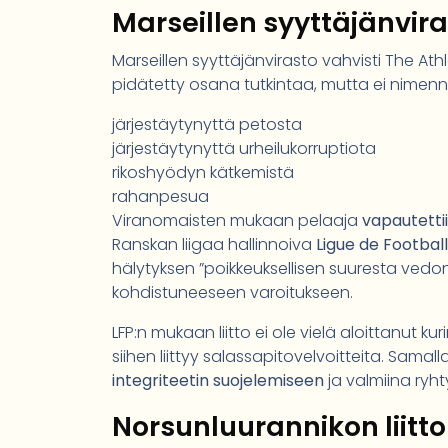
Marseillen syyttäjänvira
Marseillen syyttäjänvirasto vahvisti The Athl
pidätetty osana tutkintaa, mutta ei nimennyt
järjestäytynyttä petosta
järjestäytynyttä urheilukorruptiota
rikoshyödyn kätkemistä
rahanpesua
Viranomaisten mukaan pelaaja
vapautettii
Ranskan liigaa hallinnoiva
Ligue de Football
hälytyksen
poikkeuksellisen suuresta vedo
kohdistuneeseen varoitukseen.
LFP:n mukaan liitto ei ole vielä aloittanut ku
siihen liittyy salassapitovelvoitteita. Samal
integriteetin suojelemiseen
ja valmiina ryhty
Norsunluurannikon liitto 