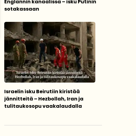
Englannin kanaalissa – isku Putinin
sotakassaan
Israelin isku Beirutiin kiristää
jännitteitä – Hezbollah, Iran ja
tulitaukosopu vaakalaudalla