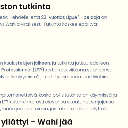
ston tutkinta
etic -lehdelle, että
23-vuotias Ligue 1 -pelaaja
on
 Wahia virallisesti. Tutkinta koskee epäiltyä:
n kuulustelujen jälkeen
, ja tutkinta jatkuu edelleen.
 Professionnel (LFP)
kertoi keskiviikkona saaneensa
nlyöntivolyymista
, joka liittyi nimenomaan Wahiin
rinpitomenettelyä, koska poliisitutkinta on käynnissä ja
la LFP kuitenkin korosti olevansa sitoutunut
sarjojensa
mään järeisiin toimiin, jos tutkinta sitä edellyttää.
yllättyi – Wahi jää