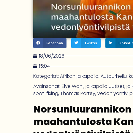
Facebook
Twitter
LinkedI
18/06/2026
15:04
Kategoriat:
Afrikan jalkapallo
,
Autourheilu
,
k
Avainsanat:
Elye Wahi
,
jalkapallo uutiset
,
ja
spot-fixing
,
Thomas Partey
,
vedonlyöntivilp
Norsunluurannikon E
maahantulosta Kan