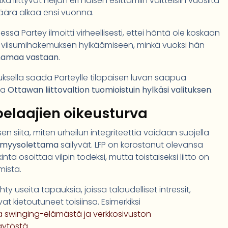
otka liittyvät neljän eri naisen esittämiin väitteisiin vuosilta
ärä alkaa ensi vuonna.
sä Partey ilmoitti virheellisesti, ettei häntä ole koskaan
hti viisumihakemuksen hylkäämiseen, minkä vuoksi hän
anamaa vastaan
.
oomuksella saada Parteylle tilapäisen luvan saapua
ta
Ottawan liittovaltion tuomioistuin hylkäsi valituksen
.
 pelaajien oikeusturva
 siitä, miten urheilun integriteettiä voidaan suojella
tömyysolettama
säilyvät. LFP on korostanut olevansa
nta osoittaa vilpin todeksi, mutta toistaiseksi liitto on
mista.
 useita tapauksia, joissa taloudelliset intressit,
t kietoutuneet toisiinsa. Esimerkiksi
 swinging-elämästä ja verkkosivuston
äytöstä