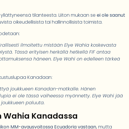
oi yllättyneensä tilanteesta. Liiton mukaan se
ei ole saanut
ta oikeudellisista tai hallinnollisista toimista.
 todetaan:
rallisesti ilmoitettu mistään Elye Wahia koskevasta
elystä. Tässä erityisen herkällä hetkellä FIF antaa
uottamuksensa häneen. Elye Wahi on edelleen tärkeä
matkustuslupaa Kanadaan:
 liittyä joukkueen Kanadan-matkalle. Hänen
 lupia ei ole tässä vaiheessa myönnetty. Elye Wahi jää
joukkueen paluuta.
an Wahia Kanadassa
ikon MM-avausvoitossa Ecuadoria vastaan
, mutta