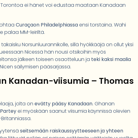
n Torontoa ei hänet voi edustaa maataan Kanadaan
 kohtaa
Curaçaon Philadelphiassa
ensi torstaina. Wahi
 palaa MM-leiriltä.
akaisku Norsunluurannikolle, sillä hyökkääjä on ollut yksi
kkueessaan Nicessä hän nousi otsikoihin myös
eltonsa jälkeen toiseen osaotteluun ja
teki kaksi maalia
 Nicen säilymisen pääsarjassa.
an Kanadan-viisumia – Thomas
laaja, jolta on
evätty pääsy Kanadaan
. Ghanan
Partey
ei myöskään saanut viisumia käynnissä olevien
-Britanniassa.
isyytensä
seitsemään raiskaussyytteeseen ja yhteen