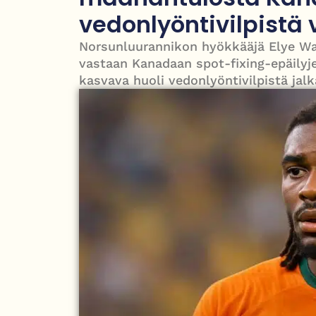
Grenfellin tornon palo: yhdeksäs vuosipäivä erit
vedonlyöntivilpistä
Norsunluurannikon hyökkääjä Elye W
vastaan Kanadaan spot-fixing-epäilyje
kasvava huoli vedonlyöntivilpistä jalk