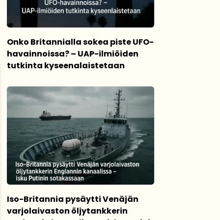
Onko Britannialla sokea piste UFO-
havainnoissa? – UAP-ilmiöiden
tutkinta kyseenalaistetaan
Iso-Britannia pysäytti Venäjän
varjolaivaston öljytankkerin