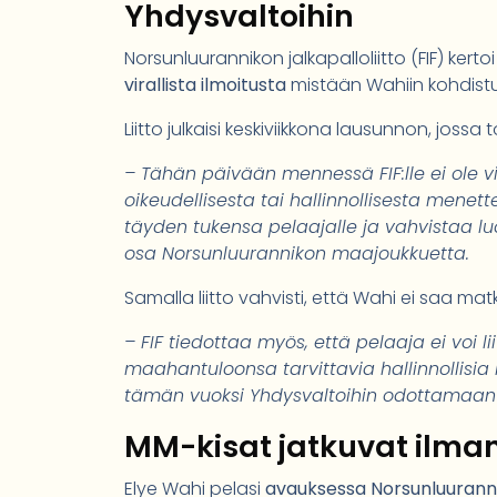
Yhdysvaltoihin
Norsunluurannikon jalkapalloliitto (FIF) kert
virallista ilmoitusta
mistään Wahiin kohdistuvis
Liitto julkaisi keskiviikkona lausunnon, jossa
– Tähän päivään mennessä FIF:lle ei ole vi
oikeudellisesta tai hallinnollisesta menett
täyden tukensa pelaajalle ja vahvistaa l
osa Norsunluurannikon maajoukkuetta.
Samalla liitto vahvisti, että Wahi ei saa 
– FIF tiedottaa myös, että pelaaja ei voi
maahantuloonsa tarvittavia hallinnollisia
tämän vuoksi Yhdysvaltoihin odottamaan 
MM-kisat jatkuvat ilm
Elye Wahi pelasi
avauksessa Norsunluurann