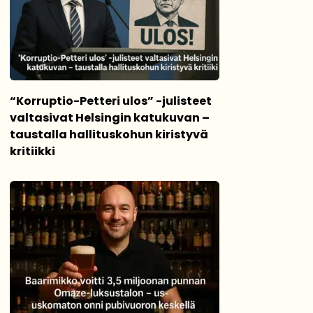
“Korruptio-Petteri ulos” -julisteet
valtasivat Helsingin katukuvan –
taustalla hallituskohun kiristyvä
kritiikki