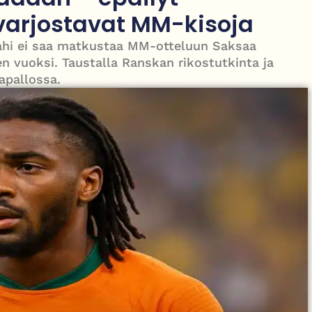
yisen raskas omaisille
 varjostavat MM-kisoja
ahi ei saa matkustaa MM-otteluun Saksaa
n vuoksi. Taustalla Ranskan rikostutkinta ja
apallossa.