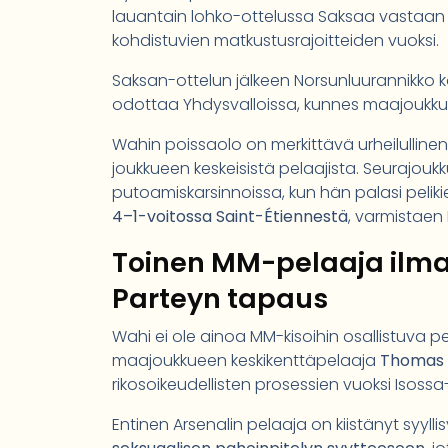
lauantain lohko-ottelussa Saksaa vastaa
kohdistuvien matkustusrajoitteiden vuoksi.
Saksan-ottelun jälkeen Norsunluurannikko
odottaa Yhdysvalloissa, kunnes maajoukkue
Wahin poissaolo on merkittävä urheilullinen t
joukkueen keskeisistä pelaajista. Seurajou
putoamiskarsinnoissa, kun hän palasi peliki
4–1-voitossa Saint-Étiennestä
, varmistaen
Toinen MM-pelaaja ilm
Parteyn tapaus
Wahi ei ole ainoa MM-kisoihin osallistuva pe
maajoukkueen keskikenttäpelaaja
Thomas 
rikosoikeudellisten prosessien vuoksi Isossa
Entinen Arsenalin pelaaja on kiistänyt syyll