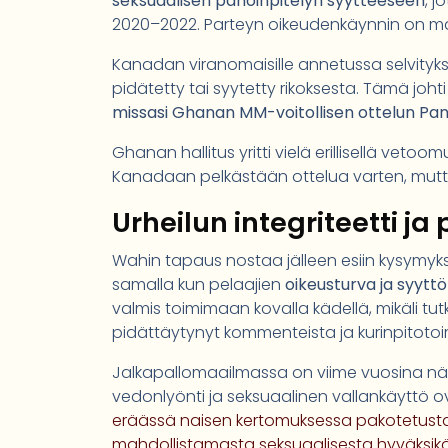
seksuaalisen pahoinpitelyn syytteeseen
, j
2020–2022. Parteyn oikeudenkäynnin on mä
Kanadan viranomaisille annetussa selvitykses
pidätetty tai syytetty rikoksesta. Tämä jo
missasi Ghanan MM-voitollisen ottelun P
Ghanan hallitus yritti vielä erillisellä vet
Kanadaan pelkästään ottelua varten, mut
Urheilun integriteetti ja
Wahin tapaus nostaa jälleen esiin kysymyksen
samalla kun pelaajien
oikeusturva ja syyt
valmis toimimaan kovalla kädellä, mikäli tutki
pidättäytynyt kommenteista ja kurinpitotoi
Jalkapallomaailmassa on viime vuosina nähty
vedonlyönti ja seksuaalinen vallankäyttö ova
eräässä naisen kertomuksessa pakotetusta
mahdollistamasta seksuaalisesta hyväksik