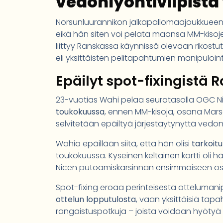
vedonlyöntivilpistä
Norsunluurannikon jalkapallomaajoukkuee
eikä hän siten voi pelata maansa MM-kisoj
liittyy Ranskassa käynnissä olevaan rikostu
eli yksittäisten pelitapahtumien manipuloint
Epäilyt spot-fixingistä 
23-vuotias Wahi pelaa seuratasolla OGC Ni
toukokuussa
, ennen MM-kisoja, osana Marse
selvitetään epäiltyä järjestäytynyttä vedonl
Wahia epäillään siitä, että hän olisi
tarkoitu
toukokuussa. Kyseinen keltainen kortti oli h
Nicen putoamiskarsinnan ensimmäiseen osa
Spot-fixing eroaa perinteisestä ottelumanip
ottelun lopputulosta
, vaan yksittäisiä tap
rangaistuspotkuja – joista voidaan hyötyä k