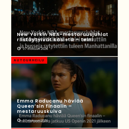
New Yorkin NBA-mestaruusjuhlat
riistäytyivät käsistä – teini
07 elokuun 2026
AUTOURHEILU
Emma Raducanu häviää
Queen’sin finaalin –
mestaruuskuiva
07 elokuun 2026