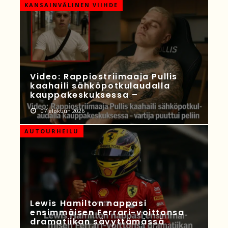
KANSAINVÄLINEN VIIHDE
Video: Rappiostriimaaja Pullis
kaahaili sähköpotkulaudalla
kauppakeskuksessa –
07 elokuun 2026
AUTOURHEILU
Lewis Hamilton nappasi
ensimmäisen Ferrari-voittonsa
dramatiikan sävyttämässä