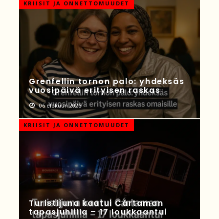
KRIISIT JA ONNETTOMUUDET
Grenfellin tornon palo: yhdeksäs
vuosipäivä erityisen raskas
06 elokuun 2026
KRIISIT JA ONNETTOMUUDET
Turistijuna kaatui Cártaman
tapasjuhlilla – 17 loukkaantui