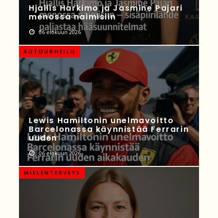
Hjallis Harkimo ja Jasmine Pajari
menossa naimisiin
06 elokuun 2026
AUTOURHEILU
Lewis Hamiltonin unelmavoitto
Barcelonassa käynnistää Ferrarin
uuden
06 elokuun 2026
MIELENTERVEYS