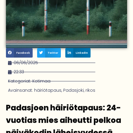
Facebook
Twitter
LinkedIn
06/06/2025
22:33
Kategoriat:
Kotimaa
Avainsanat:
häiriötapaus
,
Padasjoki
,
rikos
Padasjoen häiriötapaus: 24-
vuotias mies aiheutti pelkoa
päiväkodin läheisyydessä