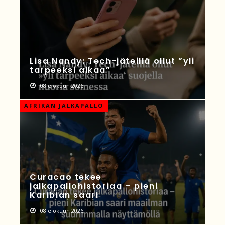
Lisa Nandy: Tech-jäteillä ollut ”yli
tarpeeksi aikaa”
08 elokuun 2026
AFRIKAN JALKAPALLO
Curacao tekee
jalkapallohistoriaa – pieni
Karibian saari
08 elokuun 2026