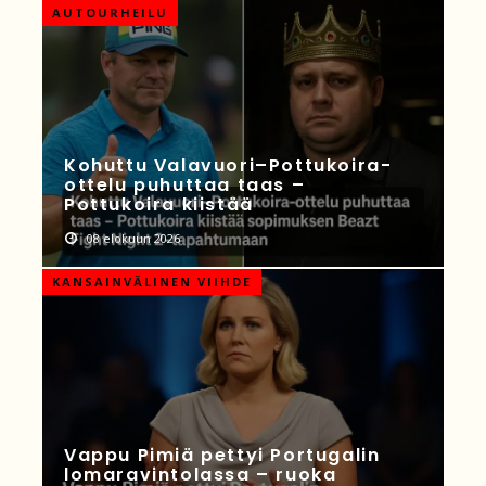
AUTOURHEILU
Kohuttu Valavuori–Pottukoira-
ottelu puhuttaa taas –
Pottukoira kiistää
08 elokuun 2026
KANSAINVÄLINEN VIIHDE
Vappu Pimiä pettyi Portugalin
lomaravintolassa – ruoka