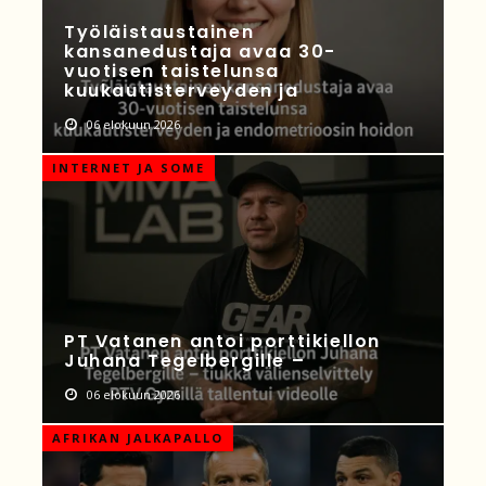
Työläistaustainen
kansanedustaja avaa 30-
vuotisen taistelunsa
kuukautisterveyden ja
06 elokuun 2026
INTERNET JA SOME
PT Vatanen antoi porttikiellon
Juhana Tegelbergille –
06 elokuun 2026
AFRIKAN JALKAPALLO