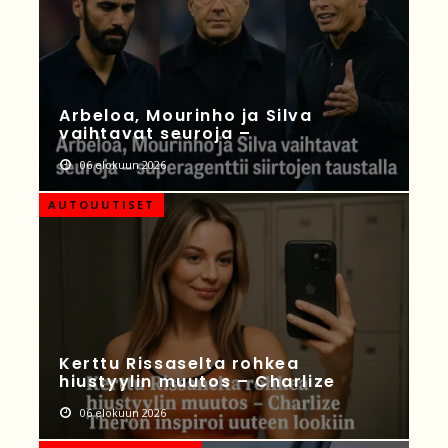
Arbeloa, Mourinho ja Silva
vaihtavat seuroja –
06 elokuun 2026
AUTOUUTISET
Kerttu Rissaselta rohkea
hiustyylin muutos – Charlize
06 elokuun 2026