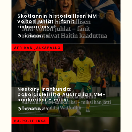
Skotlannin historiallisen MM-
voiton juhlat – fanit
riehaantuivat
08 elokuun 2026
AFRIKAN JALKAPALLO
Nestory Irankunda:
pakolaisleiriltä Australian MM-
sankariksi – miksi
08 elokuun 2026
EU-POLITIIKKA