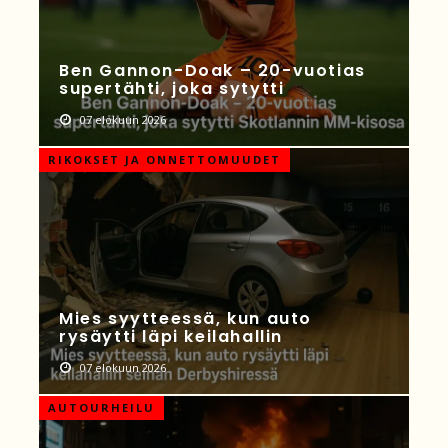
Ben Gannon-Doak – 20-vuotias
supertähti, joka sytytti
07 elokuun 2026
RIKOKSET JA ONNETTOMUUDET
Mies syytteessä, kun auto
rysäytti läpi keilahallin
07 elokuun 2026
AUTOURHEILU