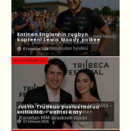
Entinen Englannin rugbyn
kapteeni Lewis Moody polkee
07 elokuun 2026
AUTOURHEILU
Justin Trudeau puolustautuu
kritiikiltä – valitsi Katy
07 elokuun 2026