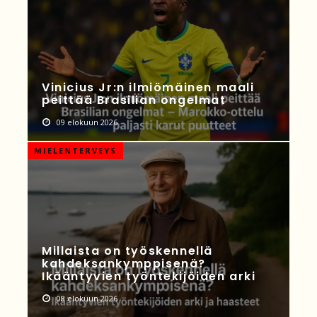
Vinicius Jr:n ilmiömäinen maali
peittää Brasilian ongelmat
09 elokuun 2026
MIELENTERVEYS
Millaista on työskennellä
kahdeksankymppisenä?
Ikääntyvien työntekijöiden arki
08 elokuun 2026