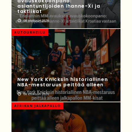
avauskokoonpano:
asiantuntijoiden ihanne-XI ja
taktiikat
08 elokuun 2026
AUTOURHEILU
New York Knicksin historiallinen
NBA-mestaruus peittää alleen
08 elokuun 2026
AFRIKAN JALKAPALLO