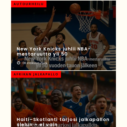
AUTOURHEILU
New York Knicks juhlii NBA-
mestaruutta yli 50
08 elokuun 2026
AFRIKAN JALKAPALLO
Haiti–Skotlanti tarjosi jalkapallon
sielun – ei vain