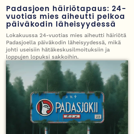
Nigel Farage vaatii ulkomaalaisten sulkemista pois sosiaalisesta
Padasjoen häiriötapaus: 24-
asuntotuotannosta
vuotias mies aiheutti pelkoa
päiväkodin läheisyydessä
Painumat sillan lähellä pysäyttivät junaliikenteen Gatwickin
lentoasemalle
Lokakuussa 24-vuotias mies aiheutti häiriötä
Padasjoella päiväkodin läheisyydessä, mikä
Justin Trudeau puolustautuu kritiikiltä – valitsi Katy Perryn
johti useisiin hätäkeskusilmoituksiin ja
esiintymisen Kanadan MM-avauksen sijaan
loppujen lopuksi sakkoihin.
Grenfellin tornon palo: yhdeksäs vuosipäivä erityisen raskas omaisille