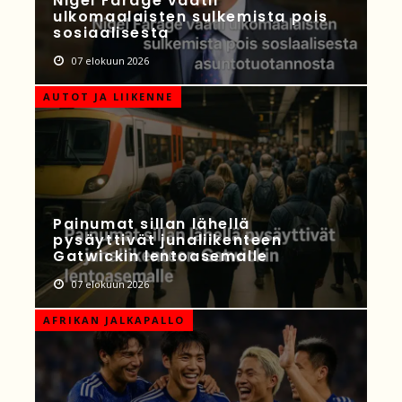
Nigel Farage vaatii
ulkomaalaisten sulkemista pois
sosiaalisesta
07 elokuun 2026
AUTOT JA LIIKENNE
Painumat sillan lähellä
pysäyttivät junaliikenteen
Gatwickin lentoasemalle
07 elokuun 2026
AFRIKAN JALKAPALLO