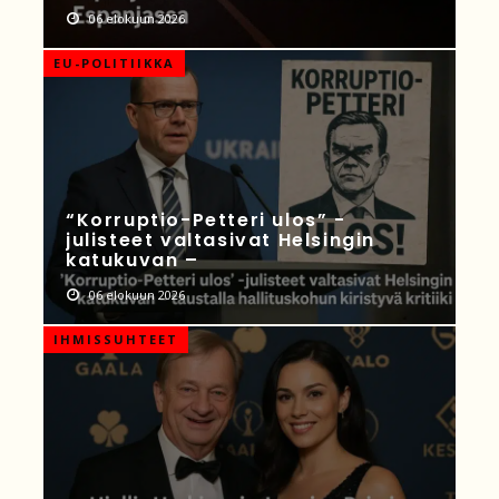
06 elokuun 2026
EU-POLITIIKKA
“Korruptio-Petteri ulos” -
julisteet valtasivat Helsingin
katukuvan –
06 elokuun 2026
IHMISSUHTEET