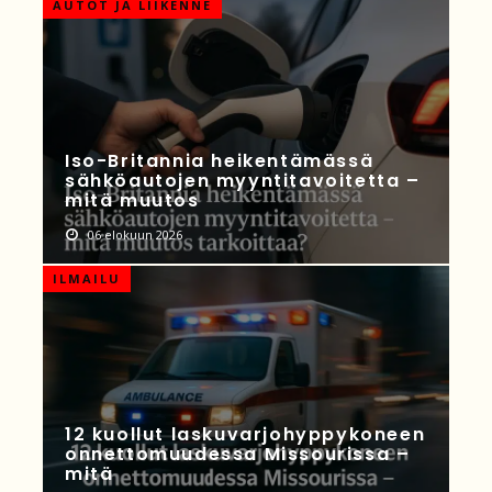
AUTOT JA LIIKENNE
Iso-Britannia heikentämässä
sähköautojen myyntitavoitetta –
mitä muutos
06 elokuun 2026
ILMAILU
12 kuollut laskuvarjohyppykoneen
onnettomuudessa Missourissa –
mitä