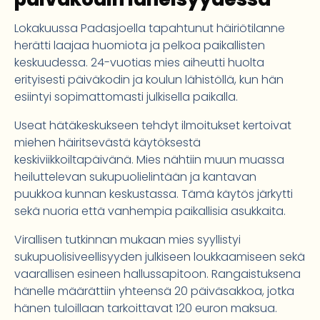
Lokakuussa Padasjoella tapahtunut häiriötilanne
herätti laajaa huomiota ja pelkoa paikallisten
keskuudessa. 24-vuotias mies aiheutti huolta
erityisesti päiväkodin ja koulun lähistöllä, kun hän
esiintyi sopimattomasti julkisella paikalla.
Useat hätäkeskukseen tehdyt ilmoitukset kertoivat
miehen häiritsevästä käytöksestä
keskiviikkoiltapäivänä. Mies nähtiin muun muassa
heiluttelevan sukupuolielintään ja kantavan
puukkoa kunnan keskustassa. Tämä käytös järkytti
sekä nuoria että vanhempia paikallisia asukkaita.
Virallisen tutkinnan mukaan mies syyllistyi
sukupuolisiveellisyyden julkiseen loukkaamiseen sekä
vaarallisen esineen hallussapitoon. Rangaistuksena
hänelle määrättiin yhteensä 20 päiväsakkoa, jotka
hänen tuloillaan tarkoittavat 120 euron maksua.