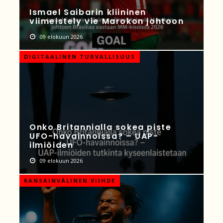
Ismael Saibarin kliininen
viimeistely vie Marokon johtoon
09 elokuun 2026
DIGITAALINEN TURVALLISUUS
Onko Britannialla sokea piste
UFO-havainnoissa? – UAP-
ilmiöiden
09 elokuun 2026
KANSAINVÄLINEN VIIHDE