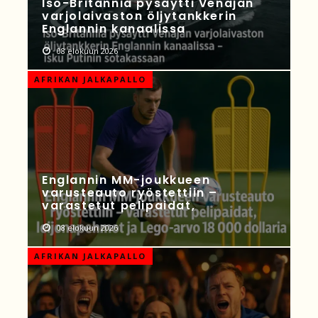
Iso-Britannia pysäytti Venäjän
varjolaivaston öljytankkerin
Englannin kanaalissa
08 elokuun 2026
AFRIKAN JALKAPALLO
Englannin MM-joukkueen
varusteauto ryöstettiin –
varastetut pelipaidat,
08 elokuun 2026
AFRIKAN JALKAPALLO