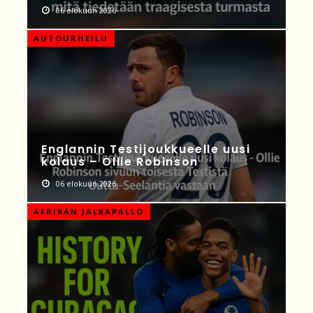
06 elokuun 2026
AUTOURHEILU
Englannin Testijoukkueelle uusi
kolaus – Ollie Robinson
06 elokuun 2026
AFRIKAN JALKAPALLO