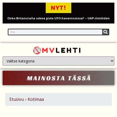
NYT!
Onko Britannialla sokea piste UFO-havainnoissa? – UAP-ilmiöiden
tutkinta kyseenalaistetaan
Millaista on työskennellä kahdeksankymppisenä? Ikääntyvien
työntekijöiden arki ja haasteet
Iso-Britannia pysäytti Venäjän varjolaivaston öljytankkerin Englannin
kanaalissa – isku Putinin sotakassaan
Mies syytteessä, kun auto rysäytti läpi keilahallin seinän Derbyshiressä
New Yorkin NBA-mestaruusjuhlat riistäytyivät käsistä – teini ammuttiin
ja busseja sytytettiin tuleen Manhattanilla
Etusivu
Kotimaa
»
Kimi ja Minttu Räikkönen juhlivat 10-vuotishääpäiväänsä – näin F1-
tähti muisti rakastaan