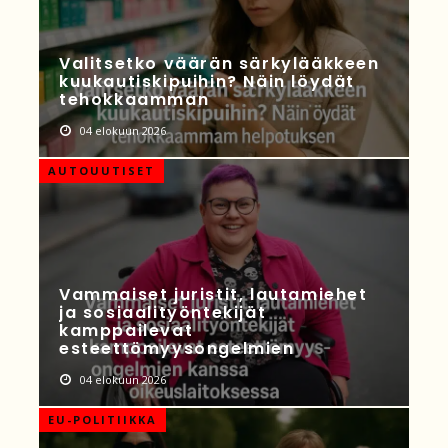
Valitsetko väärän särkylääkkeen
kuukautiskipuihin? Näin löydät
tehokkaamman
04 elokuun 2026
AUTOUUTISET
Vammaiset juristit, lautamiehet
ja sosiaalityöntekijät
kamppailevat
esteettömyysongelmien
04 elokuun 2026
EU-POLITIIKKA