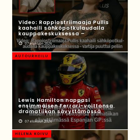
Video: Rappiostriimaaja Pullis
kaahaili sähköpotkulaudalla
kauppakeskuksessa –
07 elokuun 2026
AUTOURHEILU
Lewis Hamilton nappasi
ensimmäisen Ferrari-voittonsa
dramatiikan sävyttämässä
07 elokuun 2026
HELENA KOIVU