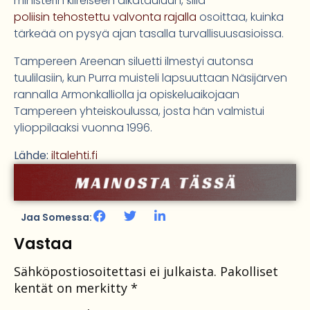
ministerin kiireiseen aikatauluun, sillä
poliisin tehostettu valvonta rajalla
osoittaa, kuinka
tärkeää on pysyä ajan tasalla turvallisuusasioissa.
Tampereen Areenan siluetti ilmestyi autonsa
tuulilasiin, kun Purra muisteli lapsuuttaan Näsijärven
rannalla Armonkalliolla ja opiskeluaikojaan
Tampereen yhteiskoulussa, josta hän valmistui
ylioppilaaksi vuonna 1996.
Lähde:
iltalehti.fi
Jaa Somessa:
Vastaa
Sähköpostiosoitettasi ei julkaista.
Pakolliset
kentät on merkitty
*