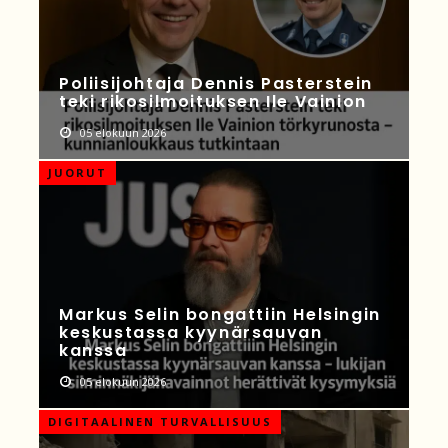
Poliisijohtaja Dennis Pasterstein
teki rikosilmoituksen Ile Vainion
05 elokuun 2026
JUORUT
Markus Selin bongattiin Helsingin
keskustassa kyynärsauvan
kanssa
05 elokuun 2026
DIGITAALINEN TURVALLISUUS