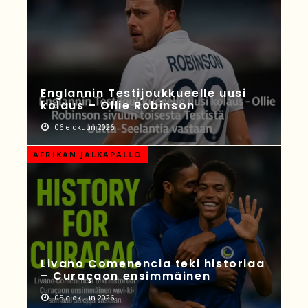
Englannin Testijoukkueelle uusi
kolaus – Ollie Robinson
06 elokuun 2026
AFRIKAN JALKAPALLO
Livano Comenencia teki historiaa
– Curaçaon ensimmäinen
05 elokuun 2026