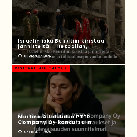
Israelin isku Beirutiin kiristää
jännitteitä – Hezbollah,
05 elokuun 2026
DIGITAALINEN TALOUS
Martina Aitolehden PTTP
Company Oy konkurssiin –
05 elokuun 2026