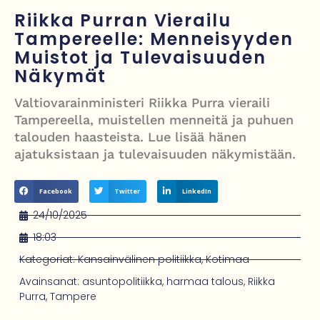
kuukautisterveyden ja endometrioosin hoidon puolesta
Riikka Purran Vierailu
Tampereelle: Menneisyyden
PT Vatanen antoi porttikiellon Juhana Tegelbergille – tiukka
Muistot ja Tulevaisuuden
välienselvittely PTV Gymillä tallentui videolle
Näkymät
Iso-Britannia heikentämässä sähköautojen myyntitavoitetta – mitä
Valtiovarainministeri Riikka Purra vieraili
muutos tarkoittaa?
Tampereella, muistellen menneitä ja puhuen
talouden haasteista. Lue lisää hänen
12 kuollut laskuvarjohyppykoneen onnettomuudessa Missourissa –
ajatuksistaan ja tulevaisuuden näkymistään.
mitä tiedetään traagisesta turmasta
Facebook
Twitter
LinkedIn
24/10/2025
18:03
Kategoriat:
Kansainvälinen politiikka
,
Kotimaa
Avainsanat:
asuntopolitiikka
,
harmaa talous
,
Riikka
Purra
,
Tampere