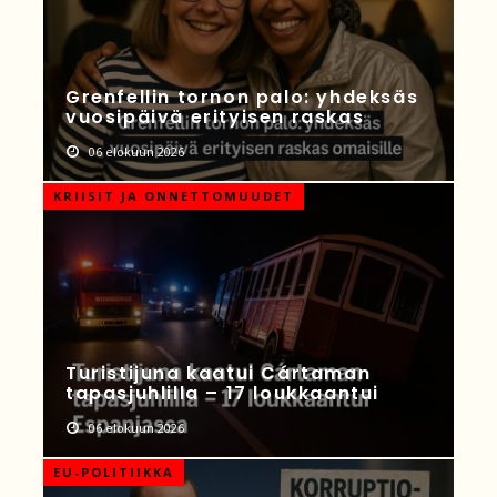
Grenfellin tornon palo: yhdeksäs
vuosipäivä erityisen raskas
06 elokuun 2026
KRIISIT JA ONNETTOMUUDET
Turistijuna kaatui Cártaman
tapasjuhlilla – 17 loukkaantui
06 elokuun 2026
EU-POLITIIKKA