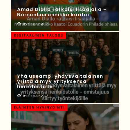
Amad Diallo ratkaisi lisäajalla –
Norsunluurannikko kaatoi
05 elokuun 2026
DIGITAALINEN TALOUS
Yhä useampi yhdysvaltalainen
yrittäjä myy yrityksensä
henkilöstölle
04 elokuun 2026
ELÄINTEN HYVINVOINTI