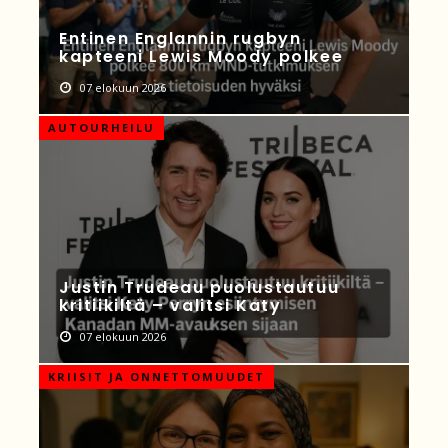
Entinen Englannin rugbyn
kapteeni Lewis Moody polkee
07 elokuun 2026
AUTOURHEILU
Justin Trudeau puolustautuu
kritiikiltä – valitsi Katy
07 elokuun 2026
KRIISIT JA ONNETTOMUUDET