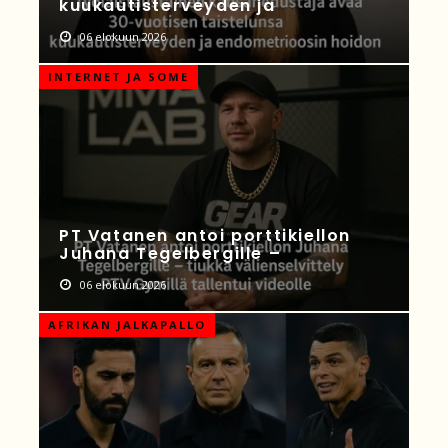
kuukautisterveyden ja
06 elokuun 2026
INTERNET JA SOME
PT Vatanen antoi porttikiellon
Juhana Tegelbergille –
06 elokuun 2026
AFRIKAN JALKAPALLO