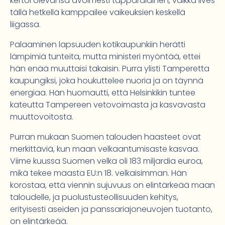
kertoi olevansa avoimesti tapparalainen, vaikka Ilves
tällä hetkellä kamppailee vaikeuksien keskellä
liigassa.
Palaaminen lapsuuden kotikaupunkiin herätti
lämpimiä tunteita, mutta ministeri myöntää, ettei
hän enää muuttaisi takaisin. Purra ylisti Tamperetta
kaupungiksi, joka houkuttelee nuoria ja on täynnä
energiaa. Hän huomautti, että Helsinkikin tuntee
kateutta Tampereen vetovoimasta ja kasvavasta
muuttovoitosta.
Purran mukaan Suomen talouden haasteet ovat
merkittäviä, kun maan velkaantumisaste kasvaa.
Viime kuussa Suomen velka oli 183 miljardia euroa,
mikä tekee maasta EU:n 18. velkaisimman. Hän
korostaa, että viennin sujuvuus on elintärkeää maan
taloudelle, ja puolustusteollisuuden kehitys,
erityisesti aseiden ja panssariajoneuvojen tuotanto,
on elintärkeää.