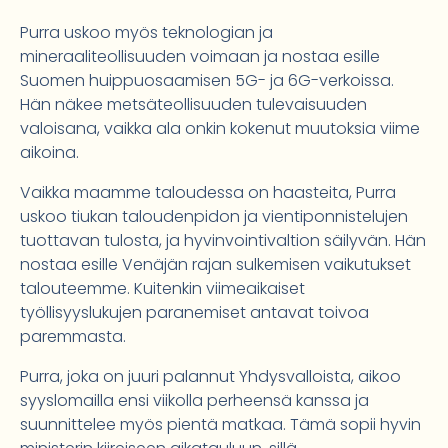
Purra uskoo myös teknologian ja
mineraaliteollisuuden voimaan ja nostaa esille
Suomen huippuosaamisen 5G- ja 6G-verkoissa.
Hän näkee metsäteollisuuden tulevaisuuden
valoisana, vaikka ala onkin kokenut muutoksia viime
aikoina.
Vaikka maamme taloudessa on haasteita, Purra
uskoo tiukan taloudenpidon ja vientiponnistelujen
tuottavan tulosta, ja hyvinvointivaltion säilyvän. Hän
nostaa esille Venäjän rajan sulkemisen vaikutukset
talouteemme. Kuitenkin viimeaikaiset
työllisyyslukujen paranemiset antavat toivoa
paremmasta.
Purra, joka on juuri palannut Yhdysvalloista, aikoo
syyslomailla ensi viikolla perheensä kanssa ja
suunnittelee myös pientä matkaa. Tämä sopii hyvin