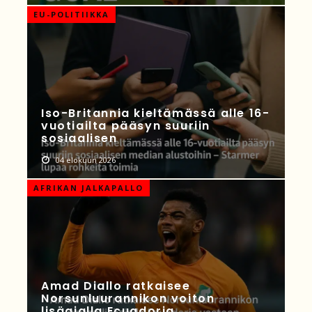
EU-POLITIIKKA
Iso-Britannia kieltämässä alle 16-
vuotiailta pääsyn suuriin
sosiaalisen
04 elokuun 2026
AFRIKAN JALKAPALLO
Amad Diallo ratkaisee
Norsunluurannikon voiton
lisäajalla Ecuadoria