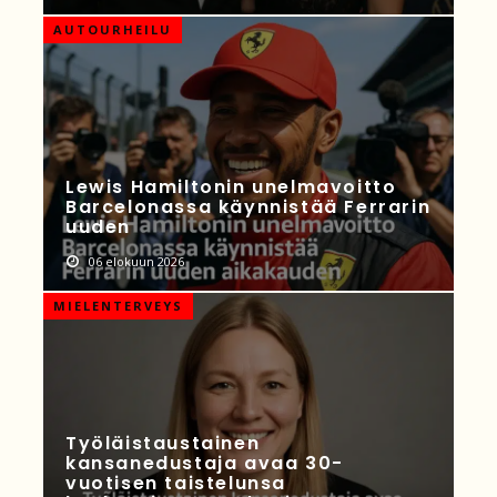
AUTOURHEILU
Lewis Hamiltonin unelmavoitto
Barcelonassa käynnistää Ferrarin
uuden
06 elokuun 2026
MIELENTERVEYS
Työläistaustainen
kansanedustaja avaa 30-
vuotisen taistelunsa