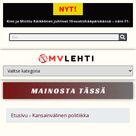
NYT!
Kimi ja Minttu Räikkönen juhlivat 10-vuotishääpäiväänsä – näin F1-
tähti muisti rakastaan
Nigel Farage vaatii ulkomaalaisten sulkemista pois sosiaalisesta
asuntotuotannosta
Painumat sillan lähellä pysäyttivät junaliikenteen Gatwickin
lentoasemalle
Justin Trudeau puolustautuu kritiikiltä – valitsi Katy Perryn
esiintymisen Kanadan MM-avauksen sijaan
Grenfellin tornon palo: yhdeksäs vuosipäivä erityisen raskas omaisille
Etusivu
Kansainvälinen politiikka
»
Turistijuna kaatui Cártaman tapasjuhlilla – 17 loukkaantui Espanjassa
Työläistaustainen kansanedustaja avaa 30-vuotisen taistelunsa