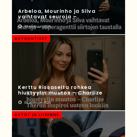
Arbeloa, Mourinho ja Silva
vaihtavat seuroja –
06 elokuun 2026
AUTOUUTISET
Kerttu Rissaselta rohkea
hiustyylin muutos – Charlize
06 elokuun 2026
AUTOT JA LIIKENNE