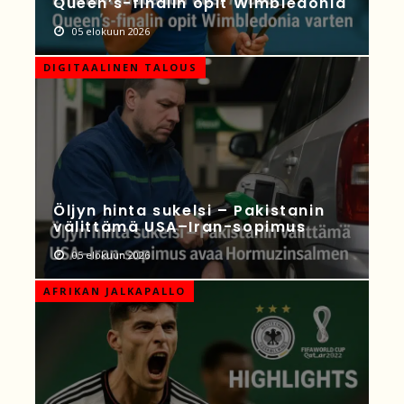
Queen’s-finalin opit Wimbledonia
05 elokuun 2026
DIGITAALINEN TALOUS
Öljyn hinta sukelsi – Pakistanin
välittämä USA–Iran-sopimus
05 elokuun 2026
AFRIKAN JALKAPALLO