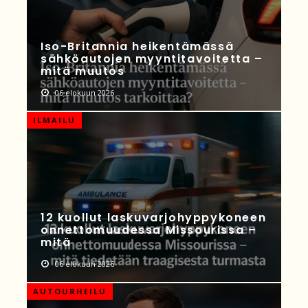
Iso-Britannia heikentämässä
sähköautojen myyntitavoitetta –
mitä muutos
06 elokuun 2026
ILMAILU
12 kuollut laskuvarjohyppykoneen
onnettomuudessa Missourissa –
mitä
06 elokuun 2026
AUTOURHEILU