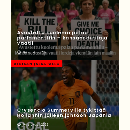
Avustettu kuolema palaa
parlamenttiin – kansanedustaja
vaatii
04 elokuun 2026
AFRIKAN JALKAPALLO
Crysencio Summerville tykittää
Hollannin jälleen johtoon Japania
04 elokuun 2026