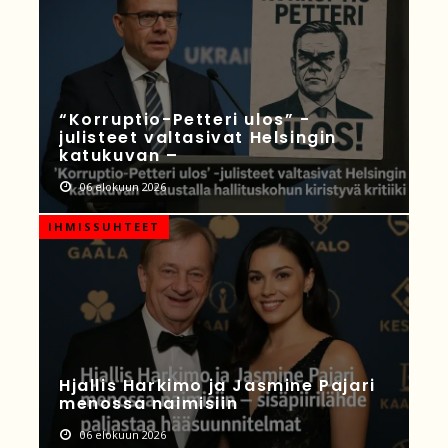
“Korruptio-Petteri ulos” -
julisteet valtasivat Helsingin
katukuvan –
06 elokuun 2026
IHMISSUHTEET
Hjallis Harkimo ja Jasmine Pajari
menossa naimisiin
06 elokuun 2026