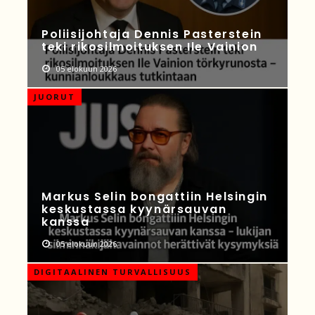
Poliisijohtaja Dennis Pasterstein
teki rikosilmoituksen Ile Vainion
05 elokuun 2026
JUORUT
Markus Selin bongattiin Helsingin
keskustassa kyynärsauvan
kanssa
05 elokuun 2026
DIGITAALINEN TURVALLISUUS