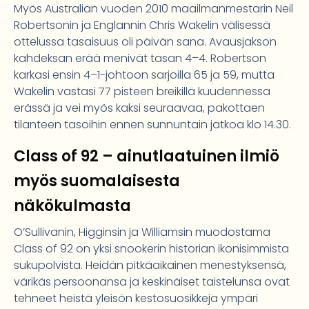
Myös Australian vuoden 2010 maailmanmestarin Neil
Robertsonin ja Englannin Chris Wakelin välisessä
ottelussa tasaisuus oli päivän sana. Avausjakson
kahdeksan erää menivät tasan 4–4. Robertson
karkasi ensin 4–1-johtoon sarjoilla 65 ja 59, mutta
Wakelin vastasi 77 pisteen breikillä kuudennessa
erässä ja vei myös kaksi seuraavaa, pakottaen
tilanteen tasoihin ennen sunnuntain jatkoa klo 14.30.
Class of 92 – ainutlaatuinen ilmiö
myös suomalaisesta
näkökulmasta
O’Sullivanin, Higginsin ja Williamsin muodostama
Class of 92 on yksi snookerin historian ikonisimmista
sukupolvista. Heidän pitkäaikainen menestyksensä,
värikäs persoonansa ja keskinäiset taistelunsa ovat
tehneet heistä yleisön kestosuosikkeja ympäri