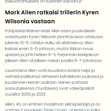
itseluottamukseni on kuitenkin kasvanut.”
Mark Allen ratkaisi trillerin Kyren
Wilsonia vastaan
Pohjoisirlantilainen Mark Allen eteni puolivälieriin
voitettuaan Kyren Wilsonin jännittävässä ottelussa
lukemin 13–9. Ottelun kulku oli ailahteleva: Allen
karkasi ensin 5–0-johtoon, mutta Wilson nousi
upeasti ja johti hetken 6–5. Perjantain keskijakson
jälkeen Allen oli jälleen niskan päällä 9–7-johdossa.
Lauantaina Allen voitti kuudesta erästä neljä ja
varmisti paikkansa viimeisen kahdeksan joukossa jo
kuudennen kerran urallaan. Hänen parhaat
saavutuksensa Cruciblessa ovat välieräpaikat
vuosilta 2009 ja 2023.
Allen, 40, on entinen maailman ykköspelaaja ja on
voittanut snookerin Triple Crown -sarjasta jo kaksi