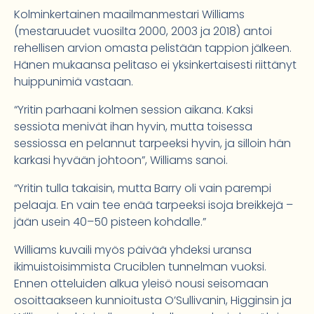
Kolminkertainen maailmanmestari Williams
(mestaruudet vuosilta 2000, 2003 ja 2018) antoi
rehellisen arvion omasta pelistään tappion jälkeen.
Hänen mukaansa pelitaso ei yksinkertaisesti riittänyt
huippunimiä vastaan.
“Yritin parhaani kolmen session aikana. Kaksi
sessiota menivät ihan hyvin, mutta toisessa
sessiossa en pelannut tarpeeksi hyvin, ja silloin hän
karkasi hyvään johtoon”, Williams sanoi.
“Yritin tulla takaisin, mutta Barry oli vain parempi
pelaaja. En vain tee enää tarpeeksi isoja breikkejä –
jään usein 40–50 pisteen kohdalle.”
Williams kuvaili myös päivää yhdeksi uransa
ikimuistoisimmista Cruciblen tunnelman vuoksi.
Ennen otteluiden alkua yleisö nousi seisomaan
osoittaakseen kunnioitusta O’Sullivanin, Higginsin ja