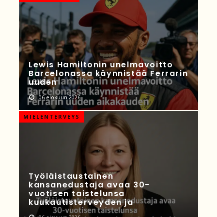
Lewis Hamiltonin unelmavoitto
Barcelonassa käynnistää Ferrarin
uuden
06 elokuun 2026
MIELENTERVEYS
Työläistaustainen
kansanedustaja avaa 30-
vuotisen taistelunsa
kuukautisterveyden ja