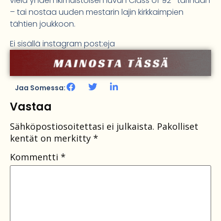
vielä yhden ikimuistoisen luvun Class of 92 -tarinaan
– tai nostaa uuden mestarin lajin kirkkaimpien
tähtien joukkoon.
Ei sisällä instagram post:eja
Jaa Somessa:
Vastaa
Sähköpostiosoitettasi ei julkaista.
Pakolliset
kentät on merkitty
*
Kommentti
*