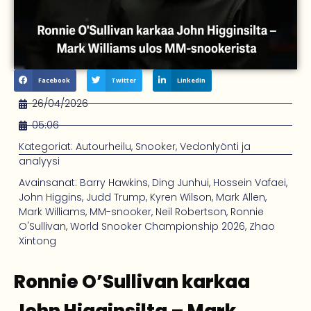
Facebook
Twitter
LinkedIn
26/04/2026
05:06
Kategoriat:
Autourheilu
,
Snooker
,
Vedonlyönti ja
analyysi
Avainsanat:
Barry Hawkins
,
Ding Junhui
,
Hossein Vafaei
,
John Higgins
,
Judd Trump
,
Kyren Wilson
,
Mark Allen
,
Mark Williams
,
MM-snooker
,
Neil Robertson
,
Ronnie
O'Sullivan
,
World Snooker Championship 2026
,
Zhao
Xintong
Ronnie O’Sullivan karkaa