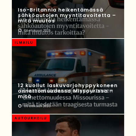
Iso-Britannia heikentämässä
sähköautojen myyntitavoitetta –
mitä muutos
06 elokuun 2026
ILMAILU
12 kuollut laskuvarjohyppykoneen
onnettomuudessa Missourissa –
mitä
06 elokuun 2026
AUTOURHEILU