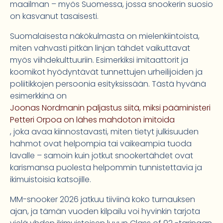
maailman – myös Suomessa, jossa snookerin suosio
on kasvanut tasaisesti.
Suomalaisesta näkökulmasta on mielenkiintoista,
miten vahvasti pitkän linjan tähdet vaikuttavat
myös viihdekulttuuriin. Esimerkiksi imitaattorit ja
koomikot hyödyntävät tunnettujen urheilijoiden ja
poliitikkojen persoonia esityksissään. Tästä hyvänä
esimerkkinä on
Joonas Nordmanin paljastus siitä, miksi pääministeri
Petteri Orpoa on lähes mahdoton imitoida
, joka avaa kiinnostavasti, miten tietyt julkisuuden
hahmot ovat helpompia tai vaikeampia tuoda
lavalle – samoin kuin jotkut snookertähdet ovat
karismansa puolesta helpommin tunnistettavia ja
ikimuistoisia katsojille.
MM-snooker 2026 jatkuu tiiviinä koko turnauksen
ajan, ja tämän vuoden kilpailu voi hyvinkin tarjota