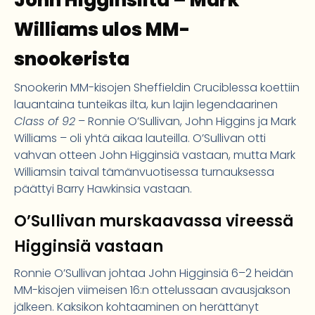
John Higginsilta – Mark
Williams ulos MM-
snookerista
Snookerin MM-kisojen Sheffieldin Cruciblessa koettiin
lauantaina tunteikas ilta, kun lajin legendaarinen
Class of 92
– Ronnie O’Sullivan, John Higgins ja Mark
Williams – oli yhtä aikaa lauteilla. O’Sullivan otti
vahvan otteen John Higginsiä vastaan, mutta Mark
Williamsin taival tämänvuotisessa turnauksessa
päättyi Barry Hawkinsia vastaan.
O’Sullivan murskaavassa vireessä
Higginsiä vastaan
Ronnie O’Sullivan johtaa John Higginsiä 6–2 heidän
MM-kisojen viimeisen 16:n ottelussaan avausjakson
jälkeen. Kaksikon kohtaaminen on herättänyt