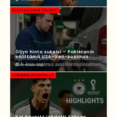
DIGITAALINEN TALOUS
Öljyn hinta sukelsi – Pakistanin
välittämä USA–Iran-sopimus
05 elokuun 2026
AFRIKAN JALKAPALLO
Kai Havertz johdatti Saksan