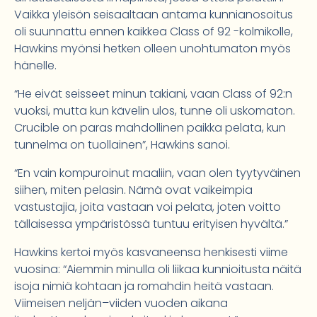
Vaikka yleisön seisaaltaan antama kunnianosoitus
oli suunnattu ennen kaikkea Class of 92 -kolmikolle,
Hawkins myönsi hetken olleen unohtumaton myös
hänelle.
“He eivät seisseet minun takiani, vaan Class of 92:n
vuoksi, mutta kun kävelin ulos, tunne oli uskomaton.
Crucible on paras mahdollinen paikka pelata, kun
tunnelma on tuollainen”, Hawkins sanoi.
“En vain kompuroinut maaliin, vaan olen tyytyväinen
siihen, miten pelasin. Nämä ovat vaikeimpia
vastustajia, joita vastaan voi pelata, joten voitto
tällaisessa ympäristössä tuntuu erityisen hyvältä.”
Hawkins kertoi myös kasvaneensa henkisesti viime
vuosina: “Aiemmin minulla oli liikaa kunnioitusta näitä
isoja nimiä kohtaan ja romahdin heitä vastaan.
Viimeisen neljän–viiden vuoden aikana