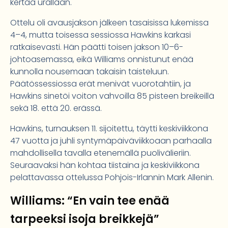
kertaa urallaan.
Ottelu oli avausjakson jälkeen tasaisissa lukemissa
4–4, mutta toisessa sessiossa Hawkins karkasi
ratkaisevasti. Hän päätti toisen jakson 10–6-
johtoasemassa, eikä Williams onnistunut enää
kunnolla nousemaan takaisin taisteluun.
Päätössessiossa erät menivät vuorotahtiin, ja
Hawkins sinetöi voiton vahvoilla 85 pisteen breikeillä
sekä 18. että 20. erässä.
Hawkins, turnauksen 11. sijoitettu, täytti keskiviikkona
47 vuotta ja juhli syntymäpäiväviikkoaan parhaalla
mahdollisella tavalla etenemällä puolivälieriin.
Seuraavaksi hän kohtaa tiistaina ja keskiviikkona
pelattavassa ottelussa Pohjois-Irlannin Mark Allenin.
Williams: “En vain tee enää
tarpeeksi isoja breikkejä”