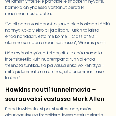
Williamsin yhteiselle panokselle snookerin hyväksi.
Kolmikko on yhdessä voittanut peräti 14
maailmanmestaruutta.
“Se oli paras vastaanotto, jonka olen koskaan täällä
nähnyt. Koko yleisö oli jaloillaan. Tuskin tällaista
enää nähdään, että me kolme – Class of 92 –
olemme samaan aikaan sessiossa”, Williams pohti.
Hän myönsi myös, ettei harjoittele enää samalla
intensiteetillä kuin nuorempana: “En voi enää
treenata tuntikausia päivässä enkä voi kehittyä –
mitä pidemmälle ura etenee, sitä enemmän taso
laskee.”
Hawkins nautti tunnelmasta –
seuraavaksi vastassa Mark Allen
Barry Hawkins iloitsi paitsi voitostaan, myös
ainutlaatuisesta ilmapiiristä, jossa ottelu pelattiin.