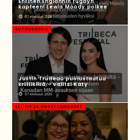
Entinen Englannin rugbyn
kapteeni Lewis Moody polkee
07 elokuun 2026
AUTOURHEILU
Justin Trudeau puolustautuu
kritiikiltä – valitsi Katy
07 elokuun 2026
KRIISIT JA ONNETTOMUUDET