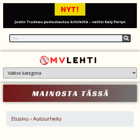
NYT!
Justin Trudeau puolustautuu kritiikiltä – valitsi Katy Perryn
esiintymisen Kanadan MM-avauksen sijaan
Grenfellin tornon palo: yhdeksäs vuosipäivä erityisen raskas omaisille
Turistijuna kaatui Cártaman tapasjuhlilla – 17 loukkaantui Espanjassa
Työläistaustainen kansanedustaja avaa 30-vuotisen taistelunsa
kuukautisterveyden ja endometrioosin hoidon puolesta
PT Vatanen antoi porttikiellon Juhana Tegelbergille – tiukka
välienselvittely PTV Gymillä tallentui videolle
Iso-Britannia heikentämässä sähköautojen myyntitavoitetta – mitä
Etusivu
Autourheilu
»
muutos tarkoittaa?
12 kuollut laskuvarjohyppykoneen onnettomuudessa Missourissa –