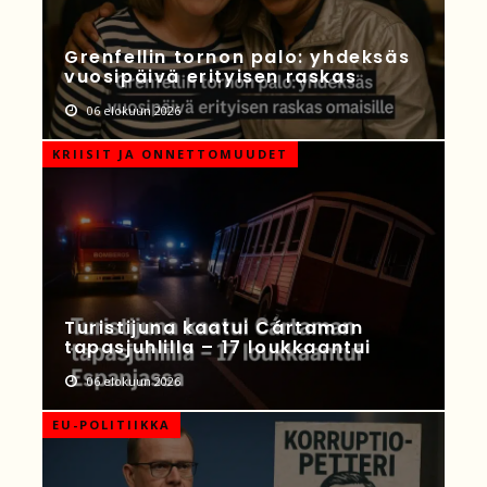
Grenfellin tornon palo: yhdeksäs
vuosipäivä erityisen raskas
06 elokuun 2026
KRIISIT JA ONNETTOMUUDET
Turistijuna kaatui Cártaman
tapasjuhlilla – 17 loukkaantui
06 elokuun 2026
EU-POLITIIKKA