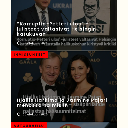
“Korruptio-Petteri ulos” -
julisteet valtasivat Helsingin
katukuvan –
06 elokuun 2026
IHMISSUHTEET
Hjallis Harkimo ja Jasmine Pajari
menossa naimisiin
06 elokuun 2026
AUTOURHEILU