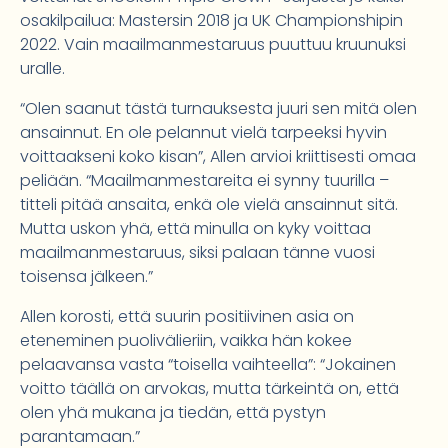
osakilpailua: Mastersin 2018 ja UK Championshipin
2022. Vain maailmanmestaruus puuttuu kruunuksi
uralle.
“Olen saanut tästä turnauksesta juuri sen mitä olen
ansainnut. En ole pelannut vielä tarpeeksi hyvin
voittaakseni koko kisan”, Allen arvioi kriittisesti omaa
peliään. “Maailmanmestareita ei synny tuurilla –
titteli pitää ansaita, enkä ole vielä ansainnut sitä.
Mutta uskon yhä, että minulla on kyky voittaa
maailmanmestaruus, siksi palaan tänne vuosi
toisensa jälkeen.”
Allen korosti, että suurin positiivinen asia on
eteneminen puolivälieriin, vaikka hän kokee
pelaavansa vasta “toisella vaihteella”: “Jokainen
voitto täällä on arvokas, mutta tärkeintä on, että
olen yhä mukana ja tiedän, että pystyn
parantamaan.”