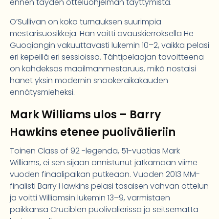
ennen täyden otteluohjelman täyttymistä.
O’Sullivan on koko turnauksen suurimpia
mestarisuosikkeja. Hän voitti avauskierroksella He
Guoqiangin vakuuttavasti lukemin 10–2, vaikka pelasi
eri kepeillä eri sessioissa. Tähtipelaajan tavoitteena
on kahdeksas maailmanmestaruus, mikä nostaisi
hänet yksin modernin snookeraikakauden
ennätysmieheksi.
Mark Williams ulos – Barry
Hawkins etenee puolivälieriin
Toinen Class of 92 -legenda, 51-vuotias Mark
Williams, ei sen sijaan onnistunut jatkamaan viime
vuoden finaalipaikan putkeaan. Vuoden 2013 MM-
finalisti Barry Hawkins pelasi tasaisen vahvan ottelun
ja voitti Williamsin lukemin 13–9, varmistaen
paikkansa Cruciblen puolivälierissä jo seitsemättä