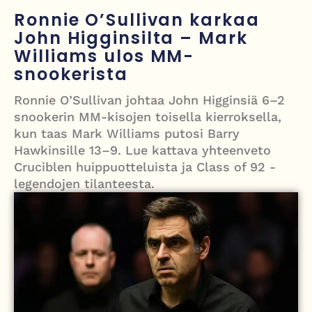
mitä tiedetään traagisesta turmasta
Ronnie O’Sullivan karkaa
John Higginsilta – Mark
Öljyn hinta sukelsi – Pakistanin välittämä USA–Iran-sopimus avaa
Williams ulos MM-
Hormuzinsalmen
snookerista
Poliisijohtaja Dennis Pasterstein teki rikosilmoituksen Ile Vainion
Ronnie O’Sullivan johtaa John Higginsiä 6–2
törkyrunosta – kunnianloukkaus tutkintaan
snookerin MM-kisojen toisella kierroksella,
kun taas Mark Williams putosi Barry
Israelin isku Beirutiin kiristää jännitteitä – Hezbollah, Iran ja
Hawkinsille 13–9. Lue kattava yhteenveto
tulitaukosopu vaakalaudalla
Cruciblen huippuotteluista ja Class of 92 -
legendojen tilanteesta.