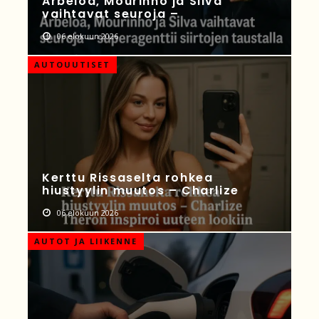
Arbeloa, Mourinho ja Silva
vaihtavat seuroja –
06 elokuun 2026
AUTOUUTISET
Kerttu Rissaselta rohkea
hiustyylin muutos – Charlize
06 elokuun 2026
AUTOT JA LIIKENNE