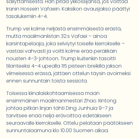
säilyttämisestä. Hän pitää ykkössijansa, jos voittaa
Iranin Hossein Vafaein. Kaksikon avausjakso päättyi
tasalukemiin 4–4.
Trump vei kolme neljästä ensimmäisestä erästä,
mutta maailmanlistan 32:s Vafaei – ainoa
karsintapelaaja, joka selviytyi toiselle kierrokselle –
vastasi vahvasti ja voitti kolme erää peräkkäin
nousten 4–3-johtoon. Trump kuitenkin tasoitti
tilanteeksi 4–4 upealla 115 pisteen breikillä jakson
viimeisessä erässä, jättäen ottelun täysin avoimeksi
ennen sunnuntain toista sessiota.
Toisessa kiinalaiskohtaamisessa maan
ensimmäinen maailmanmestari Zhao Xintong
johtaa pitkän linjan tähti Ding Junhuia 9–7 ja
tarvitsee enää neljä erävoittoa edetäkseen
seuraavalle kierrokselle. Ottelu pelataan päätökseen
sunnuntaiaamuna klo 10.00 Suomen aikaa.