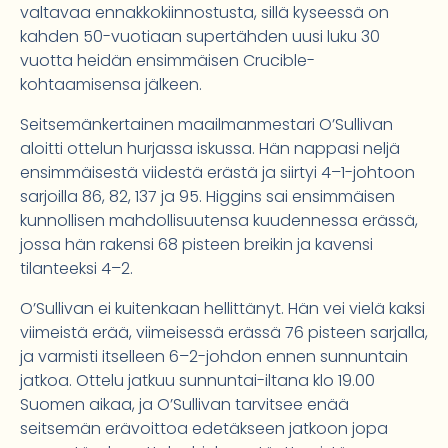
valtavaa ennakkokiinnostusta, sillä kyseessä on
kahden 50-vuotiaan supertähden uusi luku 30
vuotta heidän ensimmäisen Crucible-
kohtaamisensa jälkeen.
Seitsemänkertainen maailmanmestari O’Sullivan
aloitti ottelun hurjassa iskussa. Hän nappasi neljä
ensimmäisestä viidestä erästä ja siirtyi 4–1-johtoon
sarjoilla 86, 82, 137 ja 95. Higgins sai ensimmäisen
kunnollisen mahdollisuutensa kuudennessa erässä,
jossa hän rakensi 68 pisteen breikin ja kavensi
tilanteeksi 4–2.
O’Sullivan ei kuitenkaan hellittänyt. Hän vei vielä kaksi
viimeistä erää, viimeisessä erässä 76 pisteen sarjalla,
ja varmisti itselleen 6–2-johdon ennen sunnuntain
jatkoa. Ottelu jatkuu sunnuntai-iltana klo 19.00
Suomen aikaa, ja O’Sullivan tarvitsee enää
seitsemän erävoittoa edetäkseen jatkoon jopa