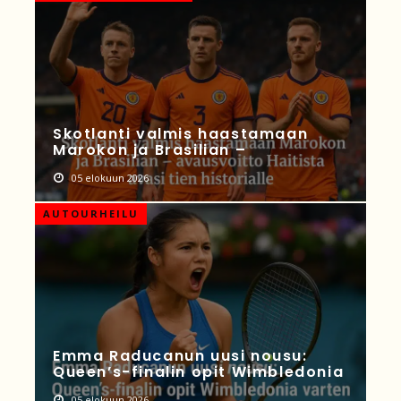
Skotlanti valmis haastamaan
Marokon ja Brasilian –
05 elokuun 2026
AUTOURHEILU
Emma Raducanun uusi nousu:
Queen’s-finalin opit Wimbledonia
05 elokuun 2026