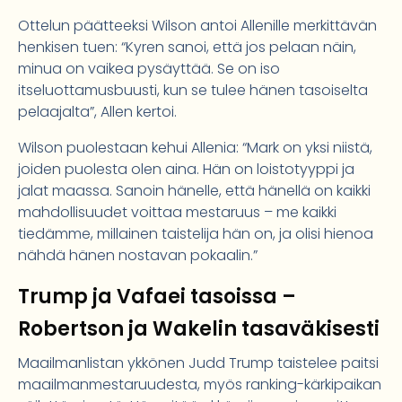
Ottelun päätteeksi Wilson antoi Allenille merkittävän
henkisen tuen: “Kyren sanoi, että jos pelaan näin,
minua on vaikea pysäyttää. Se on iso
itseluottamusbuusti, kun se tulee hänen tasoiselta
pelaajalta”, Allen kertoi.
Wilson puolestaan kehui Allenia: “Mark on yksi niistä,
joiden puolesta olen aina. Hän on loistotyyppi ja
jalat maassa. Sanoin hänelle, että hänellä on kaikki
mahdollisuudet voittaa mestaruus – me kaikki
tiedämme, millainen taistelija hän on, ja olisi hienoa
nähdä hänen nostavan pokaalin.”
Trump ja Vafaei tasoissa –
Robertson ja Wakelin tasaväkisesti
Maailmanlistan ykkönen Judd Trump taistelee paitsi
maailmanmestaruudesta, myös ranking-kärkipaikan