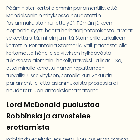
Pääministeri kertoi aiemmin parlamentille, että
Mandelsonin nimityksessä noudatettiin
”asianmukaista menettelyä”. Tämän jälkeen
oppositio syytti häntä harhaanjohtamisesta ja vaati
selkeyttä siitä, milloin ja mitä Starmerille tarkalleen
kerrottiin. Perjantaina Starmer kuvaili päätöstä olla
kertomatta hänelle selvityksen hylkäävästä
tuloksesta aiemmin ”häkellyttäväksi” ja lisäsi: ”Se,
ettei minulle kerrottu hänen reputtaneen
turvallisuusselvityksen, samalla kun vakuutin
parlamentille, että asianmukaista prosessia oli
noudatettu, on anteeksiantamatonta.”
Lord McDonald puolustaa
Robbinsia ja arvostelee
erottamista
Robbinsin edeltäjä, entinen ulkoministeriön pysyvä