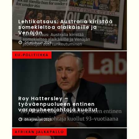
Lehtikatsaus: Australia kiristää
somekieltoa alaikäisille ja
Venäjän
04 elokuun 2026
EU-POLITIIKKA
Roy Hattersley –
työväenpuolueen entinen
varapuheenjohtaja kuollut
04 elokuun 2026
AFRIKAN JALKAPALLO