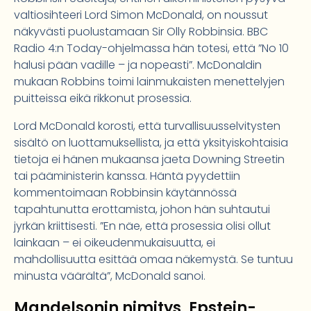
valtiosihteeri Lord Simon McDonald, on noussut
näkyvästi puolustamaan Sir Olly Robbinsia. BBC
Radio 4:n Today-ohjelmassa hän totesi, että ”No 10
halusi pään vadille – ja nopeasti”. McDonaldin
mukaan Robbins toimi lainmukaisten menettelyjen
puitteissa eikä rikkonut prosessia.
Lord McDonald korosti, että turvallisuusselvitysten
sisältö on luottamuksellista, ja että yksityiskohtaisia
tietoja ei hänen mukaansa jaeta Downing Streetin
tai pääministerin kanssa. Häntä pyydettiin
kommentoimaan Robbinsin käytännössä
tapahtunutta erottamista, johon hän suhtautui
jyrkän kriittisesti. ”En näe, että prosessia olisi ollut
lainkaan – ei oikeudenmukaisuutta, ei
mahdollisuutta esittää omaa näkemystä. Se tuntuu
minusta väärältä”, McDonald sanoi.
Mandelsonin nimitys, Epstein-