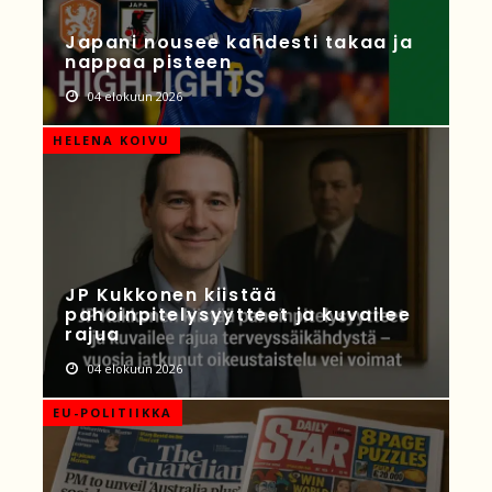
Japani nousee kahdesti takaa ja
nappaa pisteen
04 elokuun 2026
HELENA KOIVU
JP Kukkonen kiistää
pahoinpitelysyytteet ja kuvailee
rajua
04 elokuun 2026
EU-POLITIIKKA