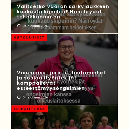
Valitsetko väärän särkylääkkeen
kuukautiskipuihin? Näin löydät
tehokkaamman
04 elokuun 2026
AUTOUUTISET
Vammaiset juristit, lautamiehet
ja sosiaalityöntekijät
kamppailevat
esteettömyysongelmien
04 elokuun 2026
EU-POLITIIKKA