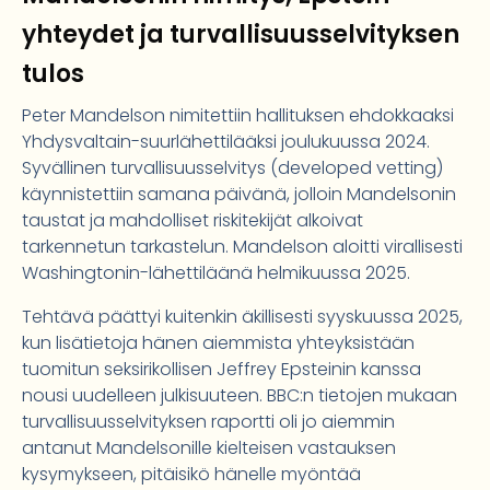
yhteydet ja turvallisuusselvityksen
tulos
Peter Mandelson nimitettiin hallituksen ehdokkaaksi
Yhdysvaltain-suurlähettilääksi joulukuussa 2024.
Syvällinen turvallisuusselvitys (developed vetting)
käynnistettiin samana päivänä, jolloin Mandelsonin
taustat ja mahdolliset riskitekijät alkoivat
tarkennetun tarkastelun. Mandelson aloitti virallisesti
Washingtonin-lähettiläänä helmikuussa 2025.
Tehtävä päättyi kuitenkin äkillisesti syyskuussa 2025,
kun lisätietoja hänen aiemmista yhteyksistään
tuomitun seksirikollisen Jeffrey Epsteinin kanssa
nousi uudelleen julkisuuteen. BBC:n tietojen mukaan
turvallisuusselvityksen raportti oli jo aiemmin
antanut Mandelsonille kielteisen vastauksen
kysymykseen, pitäisikö hänelle myöntää