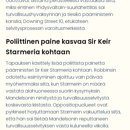
odottavat tiistaina perusteellisia vastauksia siitä,
miksi entinen Yhdysvaltain-suurlähettiläs sai
turvallisuushyväksynnän ja tiesikö pääministerin
kanslia, Downing Street 10, etukäteen
selvitysprosessin varoitusmerkeistä.
Poliittinen paine kasvaa Sir Keir
Starmeria kohtaan
Tapauksen käsittely lisää poliittista painetta
pääministeri Sir Keir Starmeria kohtaan. Robbinsin
odotettu esiintyminen ajoittuu vain päivää
myöhemmäksi siitä, kun Starmerin on määrä
vastata alahuoneessa suoriin kysymyksiin
Mandelsonin nimitystä ja turvallisuusselvitystä
koskevasta kiistasta. Oppositiopuolueet ovat
pyrkineet horjuttamaan Starmerin vakuuttelua siitä,
että hän sai tietää Mandelsonin reputtaneen
turvallisuusselvityksen vasta kuluneella viikolla.