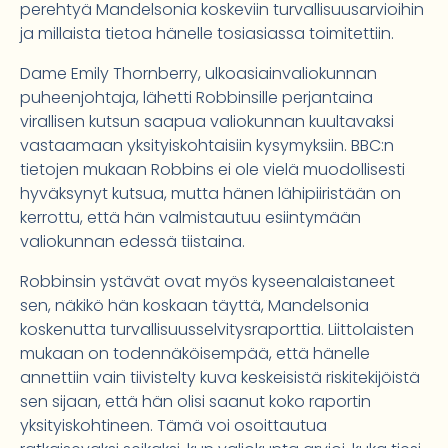
perehtyä Mandelsonia koskeviin turvallisuusarvioihin
ja millaista tietoa hänelle tosiasiassa toimitettiin.
Dame Emily Thornberry, ulkoasiainvaliokunnan
puheenjohtaja, lähetti Robbinsille perjantaina
virallisen kutsun saapua valiokunnan kuultavaksi
vastaamaan yksityiskohtaisiin kysymyksiin. BBC:n
tietojen mukaan Robbins ei ole vielä muodollisesti
hyväksynyt kutsua, mutta hänen lähipiiristään on
kerrottu, että hän valmistautuu esiintymään
valiokunnan edessä tiistaina.
Robbinsin ystävät ovat myös kyseenalaistaneet
sen, näkikö hän koskaan täyttä, Mandelsonia
koskenutta turvallisuusselvitysraporttia. Liittolaisten
mukaan on todennäköisempää, että hänelle
annettiin vain tiivistelty kuva keskeisistä riskitekijöistä
sen sijaan, että hän olisi saanut koko raportin
yksityiskohtineen. Tämä voi osoittautua