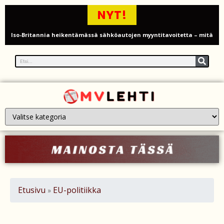
NYT!
Iso-Britannia heikentämässä sähköautojen myyntitavoitetta – mitä
muutos tarkoittaa?
12 kuollut laskuvarjohyppykoneen onnettomuudessa Missourissa –
mitä tiedetään traagisesta turmasta
Öljyn hinta sukelsi – Pakistanin välittämä USA–Iran-sopimus avaa
Hormuzinsalmen
Poliisijohtaja Dennis Pasterstein teki rikosilmoituksen Ile Vainion
törkyrunosta – kunnianloukkaus tutkintaan
Israelin isku Beirutiin kiristää jännitteitä – Hezbollah, Iran ja
Etusivu
EU-politiikka
»
tulitaukosopu vaakalaudalla
Roy Hattersley – työväenpuolueen modernisoija, joka jäi oppositioon