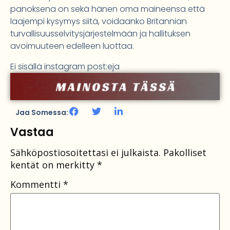
panoksena on sekä hänen oma maineensa että
laajempi kysymys siitä, voidaanko Britannian
turvallisuusselvitysjärjestelmään ja hallituksen
avoimuuteen edelleen luottaa.
Ei sisällä instagram post:eja
Jaa Somessa:
Vastaa
Sähköpostiosoitettasi ei julkaista.
Pakolliset
kentät on merkitty
*
Kommentti
*