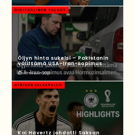
DIGITAALINEN TALOUS
Öljyn hinta sukelsi – Pakistanin
välittämä USA–Iran-sopimus
05 elokuun 2026
AFRIKAN JALKAPALLO
Kai Havertz johdatti Saksan