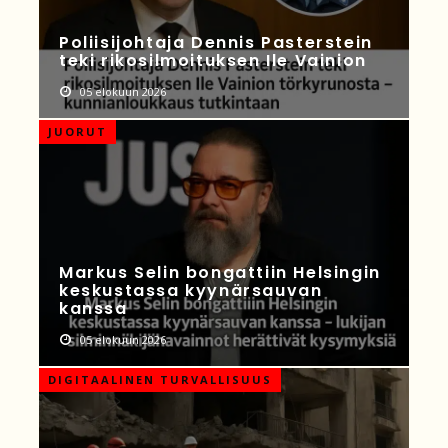
Poliisijohtaja Dennis Pasterstein
teki rikosilmoituksen Ile Vainion
05 elokuun 2026
JUORUT
Markus Selin bongattiin Helsingin
keskustassa kyynärsauvan
kanssa
05 elokuun 2026
DIGITAALINEN TURVALLISUUS