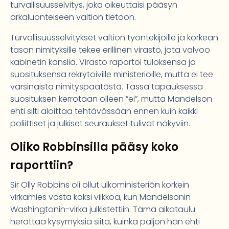
turvallisuusselvitys, joka oikeuttaisi pääsyn
arkaluonteiseen valtion tietoon.
Turvallisuusselvitykset valtion työntekijöille ja korkean
tason nimityksille tekee erillinen virasto, jota valvoo
kabinetin kanslia. Virasto raportoi tuloksensa ja
suosituksensa rekrytoiville ministeriöille, mutta ei tee
varsinaista nimityspäätöstä. Tässä tapauksessa
suosituksen kerrotaan olleen ”ei”, mutta Mandelson
ehti silti aloittaa tehtävässään ennen kuin kaikki
poliittiset ja julkiset seuraukset tulivat näkyviin.
Oliko Robbinsilla pääsy koko
raporttiin?
Sir Olly Robbins oli ollut ulkoministeriön korkein
virkamies vasta kaksi viikkoa, kun Mandelsonin
Washingtonin-virka julkistettiin. Tämä aikataulu
herättää kysymyksiä siitä, kuinka paljon hän ehti