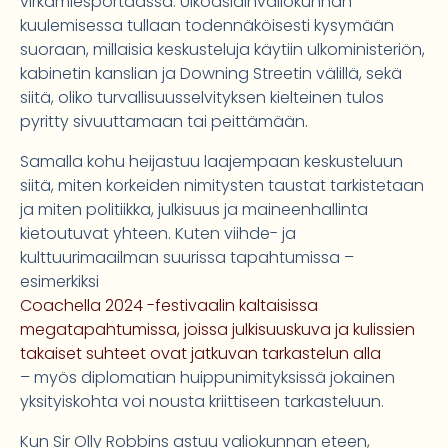
virkamiesportaassa. Ulkoasiainvaliokunnan
kuulemisessa tullaan todennäköisesti kysymään
suoraan, millaisia keskusteluja käytiin ulkoministeriön,
kabinetin kanslian ja Downing Streetin välillä, sekä
siitä, oliko turvallisuusselvityksen kielteinen tulos
pyritty sivuuttamaan tai peittämään.
Samalla kohu heijastuu laajempaan keskusteluun
siitä, miten korkeiden nimitysten taustat tarkistetaan
ja miten politiikka, julkisuus ja maineenhallinta
kietoutuvat yhteen. Kuten viihde- ja
kulttuurimaailman suurissa tapahtumissa –
esimerkiksi
Coachella 2024 -festivaalin kaltaisissa
megatapahtumissa, joissa julkisuuskuva ja kulissien
takaiset suhteet ovat jatkuvan tarkastelun alla
– myös diplomatian huippunimityksissä jokainen
yksityiskohta voi nousta kriittiseen tarkasteluun.
Kun Sir Olly Robbins astuu valiokunnan eteen,