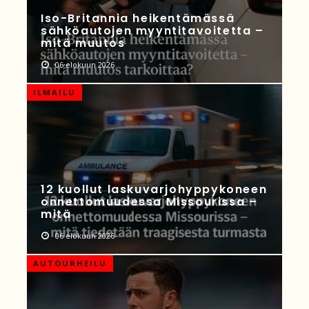
Iso-Britannia heikentämässä
sähköautojen myyntitavoitetta –
mitä muutos
06 elokuun 2026
ILMAILU
12 kuollut laskuvarjohyppykoneen
onnettomuudessa Missourissa –
mitä
06 elokuun 2026
AUTOURHEILU