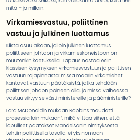
ratkaisevaksi seikaksi, kun valiokunta arvioi, kuka tiesi
mitä – ja milloin.
Virkamiesvastuu, poliittinen
vastuu ja julkinen luottamus
Kiista osuu aikaan, jolloin julkinen luottamus
poliittiseen johtoon ja virkamieskoneistoon on
muutenkin koetuksella. Tapaus nostaa esiin
klassisen kysymyksen virkamiesvastuun ja poliittisen
vastuun rajapinnasta: missä määrin virkamiehet
kantavat vastuun päätöksistä, jotka tehdään
poliittisen johdon paineen alla, ja missä vaiheessa
vastuu siirtyy selvästi ministereille ja pääministerille?
Lord McDonaldin mukaan Robbins ”noudatti
prosessia lain mukaan”, mikä viittaa siihen, että
lopulliset päätökset Mandelsonin nimityksestä
tehtiin poliittisella tasolla, ei yksinomaan