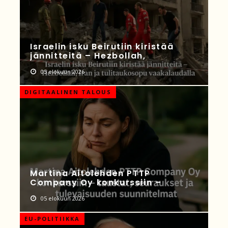
Israelin isku Beirutiin kiristää
jännitteitä – Hezbollah,
05 elokuun 2026
DIGITAALINEN TALOUS
Martina Aitolehden PTTP
Company Oy konkurssiin –
05 elokuun 2026
EU-POLITIIKKA