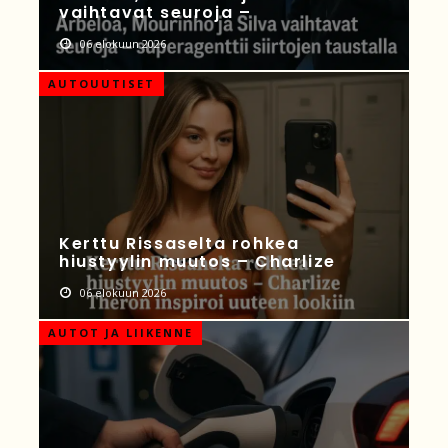
vaihtavat seuroja –
06 elokuun 2026
AUTOUUTISET
Kerttu Rissaselta rohkea
hiustyylin muutos – Charlize
06 elokuun 2026
AUTOT JA LIIKENNE