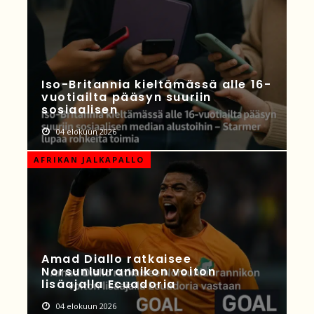
Iso-Britannia kieltämässä alle 16-
vuotiailta pääsyn suuriin
sosiaalisen
04 elokuun 2026
AFRIKAN JALKAPALLO
Amad Diallo ratkaisee
Norsunluurannikon voiton
lisäajalla Ecuadoria
04 elokuun 2026