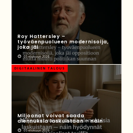
Roy Hattersley –
työväenpuolueen modernisoija,
joka jäi
05 elokuun 2026
DIGITAALINEN TALOUS
Miljoonat voivat saada
alennuksia laskuistaan – näin
05 elokuun 2026