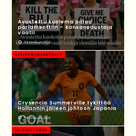
Avustettu kuolema palaa
parlamenttiin – kansanedustaja
vaatii
04 elokuun 2026
AFRIKAN JALKAPALLO
Crysencio Summerville tykittää
Hollannin jälleen johtoon Japania
04 elokuun 2026
EU-POLITIIKKA