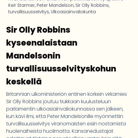
Keir Starmer
,
Peter Mandelson
,
Sir Olly Robbins
,
turvallisuusselvitys
,
Ulkoasiainvaliokunta
Sir Olly Robbins
kyseenalaistaan
Mandelsonin
turvallisuusselvityskohun
keskellä
Britannian ulkoministeriön entinen korkein virkamies
Sir Olly Robbins joutuu tiukkaan kuulusteluun
parlamentin ulkoasiainvaliokunnassa sen jälkeen,
kun kävi ilmi, että Peter Mandelsonille myönnettiin
turvallisuusselvitys viranomaisten esiin nostamista
huolenaiheista huolimatta. Kansanedustajat