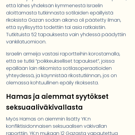
että lähes yhdeksän kymmenestä Israelin
aloittamasta tutkinnasta sotilaiden epäillyistä
rikoksista Gazan sodan aikana oli päätetty ilman,
että syyllisyyttä todettiin tai asia ratkaistiin.
Tutkituista 52 tapauksesta vain yhdessä päädyttiin
vankilatuomioon.
Israelin armeija vastasi raportteihin korostamalla,
että se tutkii ”poikkeukselliset tapaukset”, joissa
epäillään lain rikkomista sotilasoperaatioiden
yhteydessä, ja käynnistää rikostutkinnan, jos on
olemassa kohtuullinen epäily rikoksesta.
Hamas ja aiemmat syytökset
seksuaaliväkivallasta
Myös Hamas on aiemmin lisätty YK:n
konfliktisidonnaisen seksuaalisen väkivallan
raporttiin. YK:n mukaan 12 Gazasta vapautettua