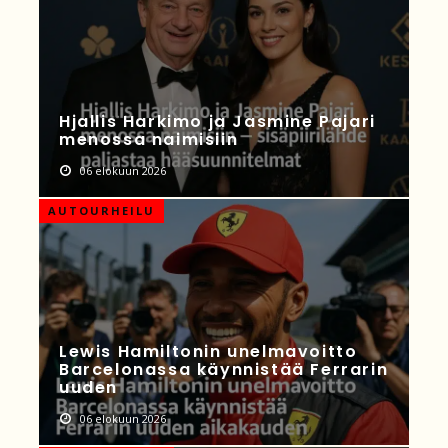
Hjallis Harkimo ja Jasmine Pajari
menossa naimisiin
06 elokuun 2026
AUTOURHEILU
Lewis Hamiltonin unelmavoitto
Barcelonassa käynnistää Ferrarin
uuden
06 elokuun 2026