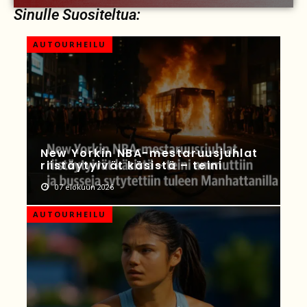
Sinulle Suositeltua:
AUTOURHEILU
New Yorkin NBA-mestaruusjuhlat
riistäytyivät käsistä – teini
07 elokuun 2026
AUTOURHEILU