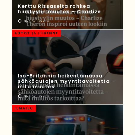
Kerttu Rissaselta rohkea
hiustyylin muutos – Charlize
06 elokuun 2026
AUTOT JA LIIKENNE
Iso-Britannia heikentämässä
sähköautojen myyntitavoitetta –
mitä muutos
06 elokuun 2026
ILMAILU