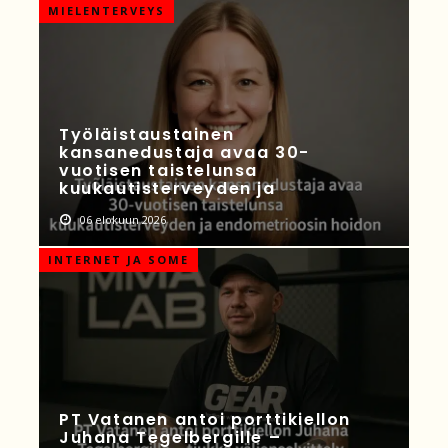
MIELENTERVEYS
Työläistaustainen
kansanedustaja avaa 30-
vuotisen taistelunsa
kuukautisterveyden ja
06 elokuun 2026
INTERNET JA SOME
PT Vatanen antoi porttikiellon
Juhana Tegelbergille –