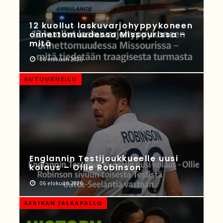
12 kuollut laskuvarjohyppykoneen
onnettomuudessa Missourissa –
mitä
06 elokuun 2026
AUTOURHEILU
Englannin Testijoukkueelle uusi
kolaus – Ollie Robinson
06 elokuun 2026
AFRIKAN JALKAPALLO