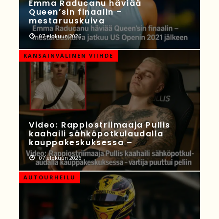
Emma Raducanu häviää
Queen’sin finaalin –
mestaruuskuiva
07 elokuun 2026
KANSAINVÄLINEN VIIHDE
Video: Rappiostriimaaja Pullis
kaahaili sähköpotkulaudalla
kauppakeskuksessa –
07 elokuun 2026
AUTOURHEILU