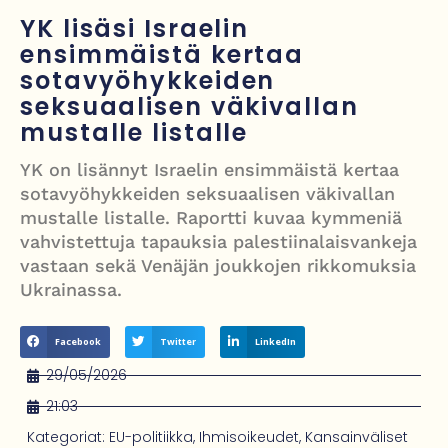
Turistijuna kaatui Cártaman tapasjuhlilla – 17 loukkaantui Espanjassa
YK lisäsi Israelin
ensimmäistä kertaa
Työläistaustainen kansanedustaja avaa 30-vuotisen taistelunsa
sotavyöhykkeiden
kuukautisterveyden ja endometrioosin hoidon puolesta
seksuaalisen väkivallan
PT Vatanen antoi porttikiellon Juhana Tegelbergille – tiukka
mustalle listalle
välienselvittely PTV Gymillä tallentui videolle
YK on lisännyt Israelin ensimmäistä kertaa
sotavyöhykkeiden seksuaalisen väkivallan
Iso-Britannia heikentämässä sähköautojen myyntitavoitetta – mitä
mustalle listalle. Raportti kuvaa kymmeniä
muutos tarkoittaa?
vahvistettuja tapauksia palestiinalaisvankeja
vastaan sekä Venäjän joukkojen rikkomuksia
Ukrainassa.
Facebook
Twitter
LinkedIn
29/05/2026
21:03
Kategoriat:
EU-politiikka
,
Ihmisoikeudet
,
Kansainväliset