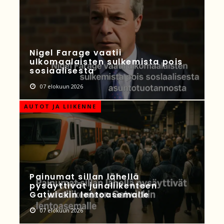
Nigel Farage vaatii
ulkomaalaisten sulkemista pois
sosiaalisesta
07 elokuun 2026
AUTOT JA LIIKENNE
Painumat sillan lähellä
pysäyttivät junaliikenteen
Gatwickin lentoasemalle
07 elokuun 2026