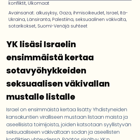
konfliktit
,
Ulkomaat
Avainsanat:
alkusyksy
,
Gaza
,
ihmisoikeudet
,
Israel
,
Itä-
Ukraina
,
Länsiranta
,
Palestiina
,
seksuaalinen väkivalta
,
sotarikokset
,
Suomi-Venäjä suhteet
YK lisäsi Israelin
ensimmäistä kertaa
sotavyöhykkeiden
seksuaalisen väkivallan
mustalle listalle
Israel on ensimmäistä kertaa lisätty Yhdistyneiden
kansakuntien viralliseen mustaan listaan maista ja
aseellisista toimijoista, joiden katsotaan syyllistyvän
seksuaaliseen väkivaltaan sodan ja aseellisten
konfliktien yhteydessä. Päätös sisältyy YK:n