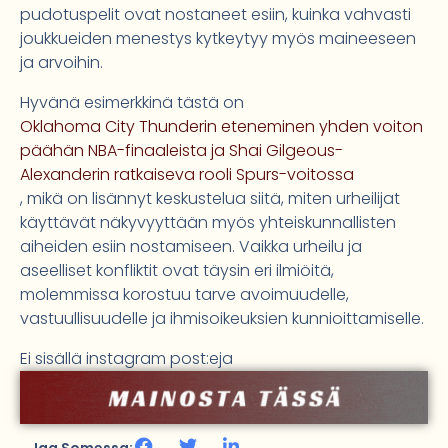
pudotuspelit ovat nostaneet esiin, kuinka vahvasti
joukkueiden menestys kytkeytyy myös maineeseen
ja arvoihin.
Hyvänä esimerkkinä tästä on
Oklahoma City Thunderin eteneminen yhden voiton
päähän NBA-finaaleista ja Shai Gilgeous-
Alexanderin ratkaiseva rooli Spurs-voitossa
, mikä on lisännyt keskustelua siitä, miten urheilijat
käyttävät näkyvyyttään myös yhteiskunnallisten
aiheiden esiin nostamiseen. Vaikka urheilu ja
aseelliset konfliktit ovat täysin eri ilmiöitä,
molemmissa korostuu tarve avoimuudelle,
vastuullisuudelle ja ihmisoikeuksien kunnioittamiselle.
Ei sisällä instagram post:eja
Jaa Somessa: