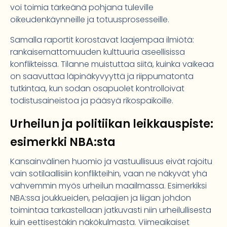
voi toimia tärkeänä pohjana tuleville
oikeudenkäynneille ja totuusprosesseille.
Samalla raportit korostavat laajempaa ilmiötä:
rankaisemattomuuden kulttuuria aseellisissa
konflikteissa. Tilanne muistuttaa siitä, kuinka vaikeaa
on saavuttaa läpinäkyvyyttä ja riippumatonta
tutkintaa, kun sodan osapuolet kontrolloivat
todistusaineistoa ja pääsyä rikospaikoille.
Urheilun ja politiikan leikkauspiste:
esimerkki NBA:sta
Kansainvälinen huomio ja vastuullisuus eivät rajoitu
vain sotilaallisiin konflikteihin, vaan ne näkyvät yhä
vahvemmin myös urheilun maailmassa. Esimerkiksi
NBA:ssa joukkueiden, pelaajien ja liigan johdon
toimintaa tarkastellaan jatkuvasti niin urheilullisesta
kuin eettisestäkin näkökulmasta. Viimeaikaiset