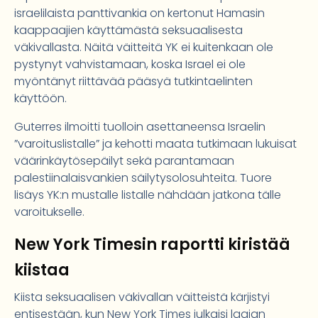
israelilaista panttivankia on kertonut Hamasin
kaappaajien käyttämästä seksuaalisesta
väkivallasta. Näitä väitteitä YK ei kuitenkaan ole
pystynyt vahvistamaan, koska Israel ei ole
myöntänyt riittävää pääsyä tutkintaelinten
käyttöön.
Guterres ilmoitti tuolloin asettaneensa Israelin
”varoituslistalle” ja kehotti maata tutkimaan lukuisat
väärinkäytösepäilyt sekä parantamaan
palestiinalaisvankien säilytysolosuhteita. Tuore
lisäys YK:n mustalle listalle nähdään jatkona tälle
varoitukselle.
New York Timesin raportti kiristää
kiistaa
Kiista seksuaalisen väkivallan väitteistä kärjistyi
entisestään, kun New York Times julkaisi laajan