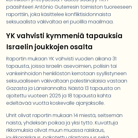
pääsihteeri António Guterresin toimiston tuoreeseen
raporttiin, joka käsittelee konfliktisidonnaista
seksuaalista väkivaltaa eri puolilla maailmaa.
YK vahvisti kymmeniä tapauksia
Israelin joukkojen osalta
Raportin mukaan YK vahvisti vuoden aikana 31
tapausta, joissa Israelin asevoimien, poliisin tai
vankeinhoidon henkilöstön kerrotaan syyllistyneen
seksuaaliseen väkivaltaan palestiinalaisia vastaan
Gazasta ja Länsirannalta. Näistä 13 tapausta on
ajoitettu vuoteen 2025 ja 18 tapausta kahta
edeltävää vuotta koskevalle ajanjaksolle.
Uhrit olivat raportin mukaan 14 miestä, seitsemän
naista, yhdeksän poikaa ja yksi tyttö. Kuvattuja
rikkomuksia olivat muun muassa raiskaus,
joukkoraiskaus, pakotettu alastomuus sekä