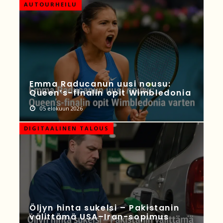
AUTOURHEILU
Emma Raducanun uusi nousu:
Queen’s-finalin opit Wimbledonia
05 elokuun 2026
DIGITAALINEN TALOUS
Öljyn hinta sukelsi – Pakistanin
välittämä USA–Iran-sopimus