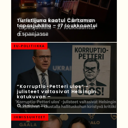
Turistijuna kaatui Cártaman
tapasjuhlilla – 17 loukkaantui
06 elokuun 2026
EU-POLITIIKKA
“Korruptio-Petteri ulos” -
julisteet valtasivat Helsingin
katukuvan –
06 elokuun 2026
IHMISSUHTEET