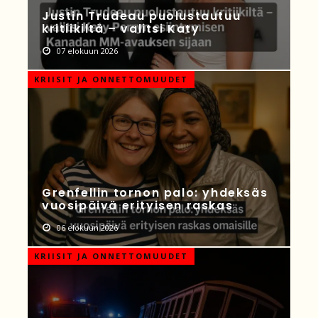
Justin Trudeau puolustautuu
kritiikiltä – valitsi Katy
07 elokuun 2026
KRIISIT JA ONNETTOMUUDET
Grenfellin tornon palo: yhdeksäs
vuosipäivä erityisen raskas
06 elokuun 2026
KRIISIT JA ONNETTOMUUDET