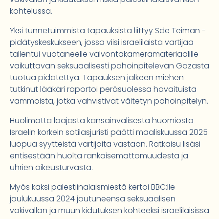
kohtelussa.
Yksi tunnetuimmista tapauksista liittyy Sde Teiman -
pidätyskeskukseen, jossa viisi israelilaista vartijaa
tallentui vuotaneelle valvontakameramateriaalille
vaikuttavan seksuaalisesti pahoinpitelevän Gazasta
tuotua pidätettyä. Tapauksen jälkeen miehen
tutkinut lääkäri raportoi peräsuolessa havaituista
vammoista, jotka vahvistivat väitetyn pahoinpitelyn.
Huolimatta laajasta kansainvälisestä huomiosta
Israelin korkein sotilasjuristi päätti maaliskuussa 2025
luopua syytteistä vartijoita vastaan. Ratkaisu lisäsi
entisestään huolta rankaisemattomuudesta ja
uhrien oikeusturvasta.
Myös kaksi palestiinalaismiestä kertoi BBC:lle
joulukuussa 2024 joutuneensa seksuaalisen
väkivallan ja muun kidutuksen kohteeksi israelilaisissa