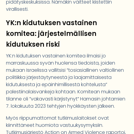
pidätyskeskuksissa. Nämäkin väitteet kiistettiin
virallisesti.
YK:n kidutuksen vastainen
komitea: järjestelmällisen
kidutuksen riski
YK:n kidutuksen vastainen komitea ilmaisi jo
marraskuussa syvän huolensa tiedoista, joiden
mukaan Israelissa vallitsisi ”tosiasiallinen valtiollinen
politiikka järjestäytyneestä ja laajamittaisesta
kidutuksesta ja epäinhimillisestä kohtelusta”
palestiinalaisvankeja kohtaan. Komitean mukaan
tilanne oli ”vakavasti kärjistynyt” Hamasin johtamien
7. lokakuuta 2023 tehtyjen hyökkäysten jälkeen.
Myös riippumattomat tutkimuslaitokset ovat
kiinnittäneet huomiota vastuukysymyksiin.
Tutkimusjärjestö Action on Armed Violence raportoi,