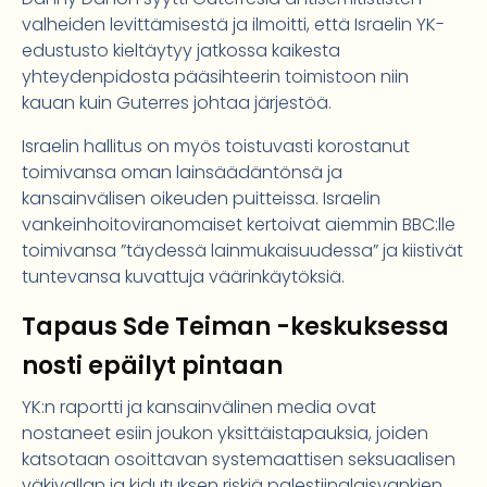
valheiden levittämisestä ja ilmoitti, että Israelin YK-
edustusto kieltäytyy jatkossa kaikesta
yhteydenpidosta pääsihteerin toimistoon niin
kauan kuin Guterres johtaa järjestöä.
Israelin hallitus on myös toistuvasti korostanut
toimivansa oman lainsäädäntönsä ja
kansainvälisen oikeuden puitteissa. Israelin
vankeinhoitoviranomaiset kertoivat aiemmin BBC:lle
toimivansa ”täydessä lainmukaisuudessa” ja kiistivät
tuntevansa kuvattuja väärinkäytöksiä.
Tapaus Sde Teiman -keskuksessa
nosti epäilyt pintaan
YK:n raportti ja kansainvälinen media ovat
nostaneet esiin joukon yksittäistapauksia, joiden
katsotaan osoittavan systemaattisen seksuaalisen
väkivallan ja kidutuksen riskiä palestiinalaisvankien