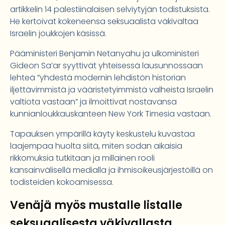
artikkelin 14 palestiinalaisen selviytyjän todistuksista.
He kertoivat kokeneensa seksuaalista väkivaltaa
Israelin joukkojen käsissä.
Pääministeri Benjamin Netanyahu ja ulkoministeri
Gideon Sa’ar syyttivät yhteisessä lausunnossaan
lehteä ”yhdestä modernin lehdistön historian
iljettävimmistä ja vääristetyimmistä valheista Israelin
valtiota vastaan” ja ilmoittivat nostavansa
kunnianloukkauskanteen New York Timesia vastaan.
Tapauksen ympärillä käyty keskustelu kuvastaa
laajempaa huolta siitä, miten sodan aikaisia
rikkomuksia tutkitaan ja millainen rooli
kansainvälisellä medialla ja ihmisoikeusjärjestöillä on
todisteiden kokoamisessa.
Venäjä myös mustalle listalle
seksuaalisesta väkivallasta