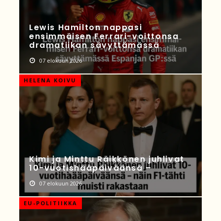
Lewis Hamilton nappasi
ensimmäisen Ferrari-voittonsa
dramatiikan sävyttämässä
07 elokuun 2026
HELENA KOIVU
Kimi ja Minttu Räikkönen juhlivat
10-vuotishääpäiväänsä –
07 elokuun 2026
EU-POLITIIKKA