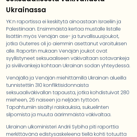
Ukrainassa
YK:n raportissa ei keskitytä ainoastaan Israeliin ja
Palestiinaan. Ensimmäistä kertaa mustalle listalle
lisättiin myös Venäjän ase- ja turvallisuusjoukot,
jotka Guterres oli jo aiemmin asettanut varoituksen
alle. Raportin mukaan Venäjän joukot ovat
syyllistyneet seksuaaliseen väkivaltaan sotavankeja
ja siviilivankeja kohtaan Ukrainan sodan yhteydessä.
Venäjällä ja Venäjän miehittämillä Ukrainan alueilla
tunnistettiin 310 konfliktisidonnaista
seksuaaliväkivallan tapausta, jotka kohdistuivat 280
mieheen, 26 naiseen ja neljään tyttöön.
Tapahtumiin sisältyi raiskauksia, sukuelinten
silpomista ja muuta äärimmäistä väkivaltaa.
Ukrainan ulkoministeri Andrii Sybiha piti raporttia
merkittävänä edistysaskeleena tiellä kohti totuutta