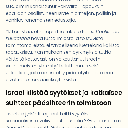
sukuelimiin kohdistunut väkivalta. Tapauksiin
epäillään osallistuneen Israelin armeijan, poliisin ja
vankilaviranomaisten edustajia.
YK korostaa, että raporttia tulee pitää
viitteellisenä
kuvaajana
havaitusta ilmiöstä ja toistuvista
toimintamalleista, ei täydellisenä luettelona kaikista
tapauksista. YK:n mukaan sen pyrkimyksiä tutkia
väitteitä kattavasti on vaikeuttanut Israelin
viranomaisten yhteistyöhaluttomuus sekä
uhkaukset, joita on esitetty pidätetyille, jotta nämä
eivät raportoi väärinkäytöksistä.
Israel kiistää syytökset ja katkaisee
suhteet pääsihteerin toimistoon
Israel on jyrkästi torjunut kaikki syytökset
seksuaalisesta väkivallasta. Israelin YK-suurlähettiläs
Danny Danon syytti Guterresia antisemitististen