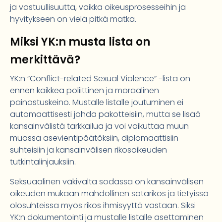
ja vastuullisuutta, vaikka oikeusprosesseihin ja
hyvitykseen on vielä pitkä matka.
Miksi YK:n musta lista on
merkittävä?
YK:n ”Conflict-related Sexual Violence” -lista on
ennen kaikkea poliittinen ja moraalinen
painostuskeino. Mustalle listalle joutuminen ei
automaattisesti johda pakotteisiin, mutta se lisää
kansainvälistä tarkkailua ja voi vaikuttaa muun
muassa asevientipäätöksiin, diplomaattisiin
suhteisiin ja kansainvälisen rikosoikeuden
tutkintalinjauksiin.
Seksuaalinen väkivalta sodassa on kansainvälisen
oikeuden mukaan mahdollinen sotarikos ja tietyissä
olosuhteissa myös rikos ihmisyyttä vastaan. Siksi
YK:n dokumentointi ja mustalle listalle asettaminen