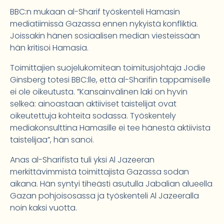
BBC:n mukaan al-Sharif työskenteli Hamasin
mediatiimissä Gazassa ennen nykyistä konfliktia.
Joissakin hänen sosiaalisen median viesteissään
hän kritisoi Hamasia.
Toimittajien suojelukomitean toimitusjohtaja Jodie
Ginsberg totesi BBC:lle, että al-Sharifin tappamiselle
ei ole oikeutusta. ”Kansainvälinen laki on hyvin
selkeä: ainoastaan aktiiviset taistelijat ovat
oikeutettuja kohteita sodassa. Työskentely
mediakonsulttina Hamasille ei tee hänestä aktiivista
taistelijaa”, hän sanoi.
Anas al-Sharifista tuli yksi Al Jazeeran
merkittävimmistä toimittajista Gazassa sodan
aikana. Hän syntyi tiheästi asutulla Jabalian alueella
Gazan pohjoisosassa ja työskenteli Al Jazeeralla
noin kaksi vuotta.