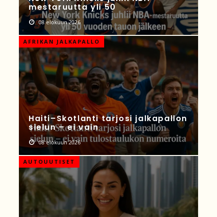
mestaruutta yli 50
08 elokuun 2026
AFRIKAN JALKAPALLO
Haiti–Skotlanti tarjosi jalkapallon
sielun – ei vain
08 elokuun 2026
AUTOUUTISET