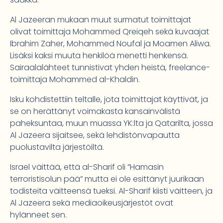
Al Jazeeran mukaan muut surmatut toimittajat
olivat toimittaja Mohammed Qreiqeh sekä kuvaajat
Ibrahim Zaher, Mohammed Noufal ja Moamen Aliwa.
Lisäksi kaksi muuta henkilöä menetti henkensä.
Sairaalalähteet tunnistivat yhden heistä, freelance-
toimittaja Mohammed al-Khaldin.
Isku kohdistettiin teltalle, jota toimittajat käyttivät, ja
se on herättänyt voimakasta kansainvälistä
paheksuntaa, muun muassa YK:lta ja Qatarilta, jossa
Al Jazeera sijaitsee, sekä lehdistönvapautta
puolustavilta järjestöiltä.
Israel väittää, että al-Sharif oli ”Hamasin
terroristisolun pää” mutta ei ole esittänyt juurikaan
todisteita väitteensä tueksi. Al-Sharif kiisti väitteen, ja
Al Jazeera sekä mediaoikeusjärjestöt ovat
hylänneet sen.