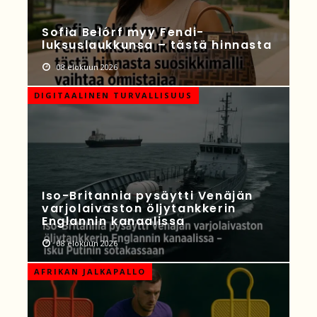
Sofia Belórf myy Fendi-
luksuslaukkunsa – tästä hinnasta
08 elokuun 2026
DIGITAALINEN TURVALLISUUS
Iso-Britannia pysäytti Venäjän
varjolaivaston öljytankkerin
Englannin kanaalissa
08 elokuun 2026
AFRIKAN JALKAPALLO