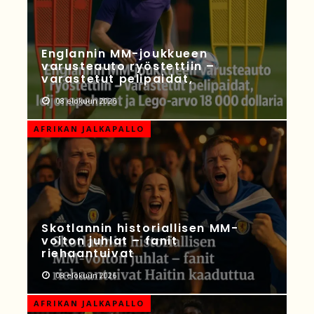
Englannin MM-joukkueen
varusteauto ryöstettiin –
varastetut pelipaidat,
08 elokuun 2026
AFRIKAN JALKAPALLO
Skotlannin historiallisen MM-
voiton juhlat – fanit
riehaantuivat
08 elokuun 2026
AFRIKAN JALKAPALLO