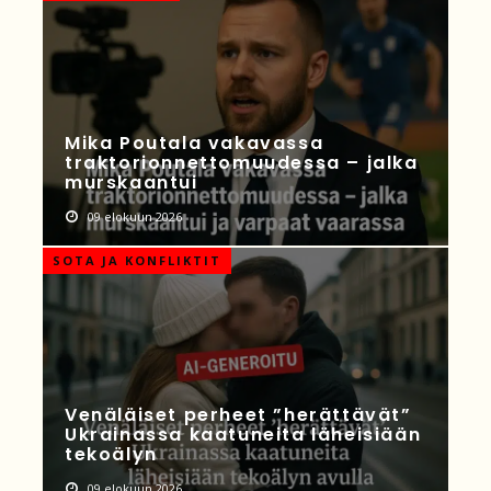
Mika Poutala vakavassa
traktorionnettomuudessa – jalka
murskaantui
09 elokuun 2026
SOTA JA KONFLIKTIT
Venäläiset perheet ”herättävät”
Ukrainassa kaatuneita läheisiään
tekoälyn
09 elokuun 2026