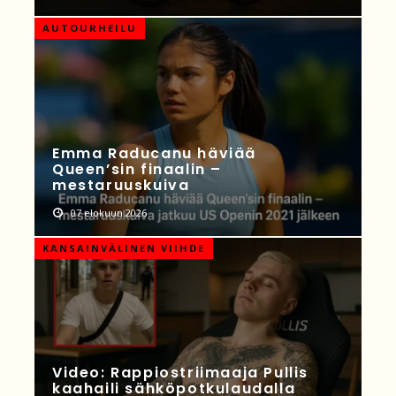
AUTOURHEILU
Emma Raducanu häviää
Queen’sin finaalin –
mestaruuskuiva
07 elokuun 2026
KANSAINVÄLINEN VIIHDE
Video: Rappiostriimaaja Pullis
kaahaili sähköpotkulaudalla