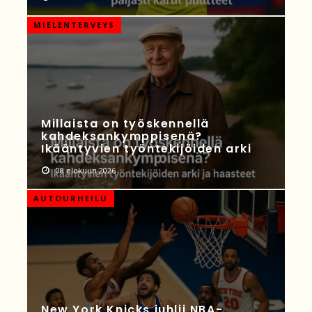
MIELENTERVEYS
Millaista on työskennellä
kahdeksankymppisenä?
Ikääntyvien työntekijöiden arki
08 elokuun 2026
AUTOURHEILU
New York Knicks juhlii NBA-