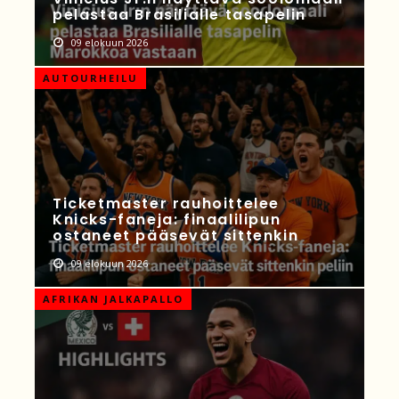
pelastaa Brasilialle tasapelin
09 elokuun 2026
AUTOURHEILU
Ticketmaster rauhoittelee
Knicks-faneja: finaalilipun
ostaneet pääsevät sittenkin
09 elokuun 2026
AFRIKAN JALKAPALLO