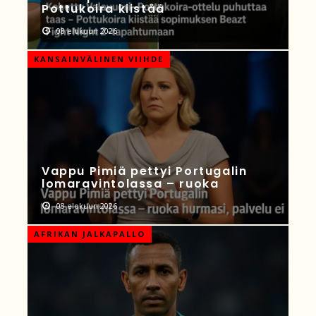
Pottukoira kiistää
08 elokuun 2026
KANSAINVÄLINEN VIIHDE
Vappu Pimiä pettyi Portugalin
lomaravintolassa – ruoka
08 elokuun 2026
AFRIKAN JALKAPALLO