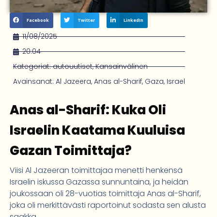
Facebook
Twitter
LinkedIn
11/08/2025
20:04
Kategoriat:
autouutiset
,
Kansainvälinen
Avainsanat:
Al Jazeera
,
Anas al-Sharif
,
Gaza
,
Israel
Anas al-Sharif: Kuka Oli
Israelin Kaatama Kuuluisa
Gazan Toimittaja?
Viisi Al Jazeeran toimittajaa menetti henkensä
Israelin iskussa Gazassa sunnuntaina, ja heidän
joukossaan oli 28-vuotias toimittaja Anas al-Sharif,
joka oli merkittävästi raportoinut sodasta sen alusta
saakka.