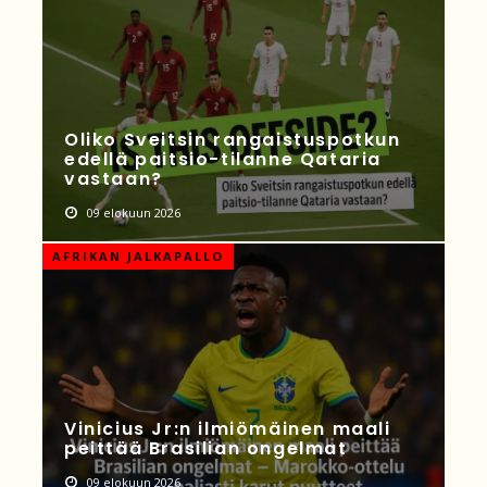
Oliko Sveitsin rangaistuspotkun
edellä paitsio-tilanne Qataria
vastaan?
09 elokuun 2026
AFRIKAN JALKAPALLO
Vinicius Jr:n ilmiömäinen maali
peittää Brasilian ongelmat
09 elokuun 2026