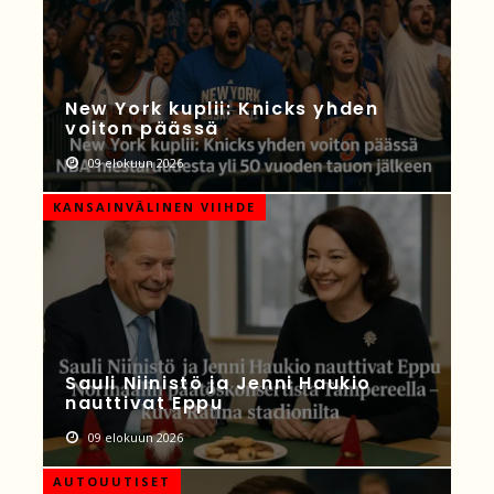
New York kuplii: Knicks yhden
voiton päässä
09 elokuun 2026
KANSAINVÄLINEN VIIHDE
Sauli Niinistö ja Jenni Haukio
nauttivat Eppu
09 elokuun 2026
AUTOUUTISET