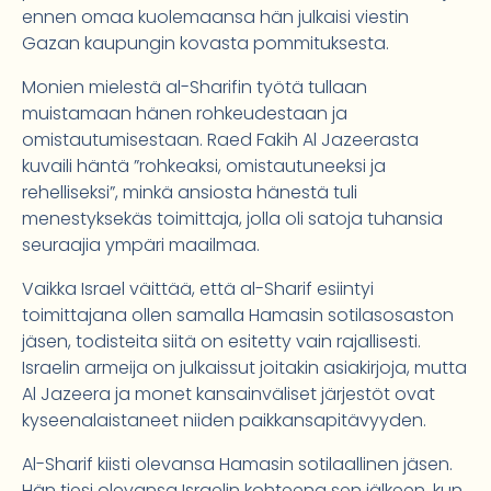
ennen omaa kuolemaansa hän julkaisi viestin
Gazan kaupungin kovasta pommituksesta.
Monien mielestä al-Sharifin työtä tullaan
muistamaan hänen rohkeudestaan ja
omistautumisestaan. Raed Fakih Al Jazeerasta
kuvaili häntä ”rohkeaksi, omistautuneeksi ja
rehelliseksi”, minkä ansiosta hänestä tuli
menestyksekäs toimittaja, jolla oli satoja tuhansia
seuraajia ympäri maailmaa.
Vaikka Israel väittää, että al-Sharif esiintyi
toimittajana ollen samalla Hamasin sotilasosaston
jäsen, todisteita siitä on esitetty vain rajallisesti.
Israelin armeija on julkaissut joitakin asiakirjoja, mutta
Al Jazeera ja monet kansainväliset järjestöt ovat
kyseenalaistaneet niiden paikkansapitävyyden.
Al-Sharif kiisti olevansa Hamasin sotilaallinen jäsen.
Hän tiesi olevansa Israelin kohteena sen jälkeen, kun