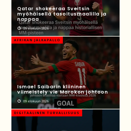
Qatar shokeeraa Sveitsin
myöhäisellä tasoitusmaalilla ja
nappaa
09 elokuun 2026
AFRIKAN JALKAPALLO
Ismael Saibarin kliininen
viimeistely vie Marokon johtoon
09 elokuun 2026
DIGITAALINEN TURVALLISUUS