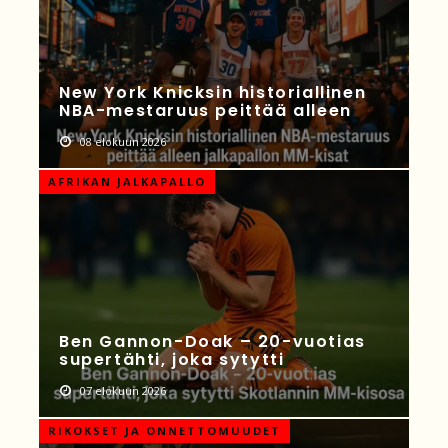
New York Knicksin historiallinen
NBA-mestaruus peittää alleen
08 elokuun 2026
AFRIKAN JALKAPALLO
Ben Gannon-Doak – 20-vuotias
supertähti, joka sytytti
07 elokuun 2026
RIKOKSET JA ONNETTOMUUDET