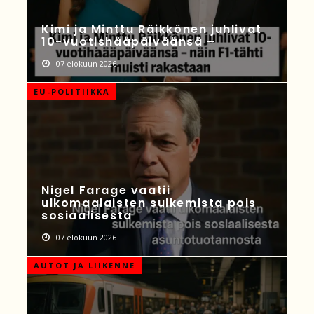
Kimi ja Minttu Räikkönen juhlivat
10-vuotishääpäiväänsä –
07 elokuun 2026
EU-POLITIIKKA
Nigel Farage vaatii
ulkomaalaisten sulkemista pois
sosiaalisesta
07 elokuun 2026
AUTOT JA LIIKENNE