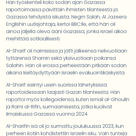
Hän työskenteli koko sodan ajan Gazassa
raportoimassa päivittäin ihmisten tilanteesta ja
Gazassa tehdyistä iskuista. Negm Salah, Al Jazeera
Englishin uutisjohtaja, kertoi BBC:lle, että hän oli
ainoa jäljellä oleva ääni Gazassa, jonka Israel aikoo
miehittää sotilaallisesti.
Al-Sharif oli naimisissa ja jätti jälkeensä nelivuotiaan
tyttärensä Shamin sekä yksivuotiaan poikansa
Salahin. Hän oli erossa perheestään pitkään sodan
aikana kieltäydyttyään Israelin evakuointikäskyistä.
Al-Sharif esiintyi usein suorissa lähetyksissä
raportoidessaan laajasti Gazan tilanteesta. Hän
raportoi myös kollegoidensa, kuten Ismail al-Ghoulin
ja Rami al-Rifin, surmaamisesta, jotka kuolivat
ilmaiskussa Gazassa vuonna 2024.
Al-Sharifin isä oli jo surmattu joulukuussa 2023, kun
perheen kotiin kohdistettiin Israelin isku. Vain tunteja