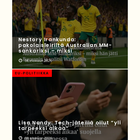
Nestory Irankunda:
pakolaisleiriltä Australian MM-
sankariksi – miksi
08 elokuun 2026
EU-POLITIIKKA
Lisa Nandy: Tech-jäteillä ollut ”yli
tarpeeksi aikaa”
08 elokuun 2026