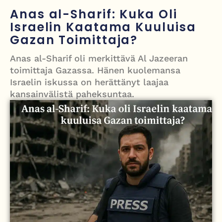
työntekijöiden arki ja haasteet
Anas al-Sharif: Kuka Oli
Iso-Britannia pysäytti Venäjän varjolaivaston öljytankkerin Englannin
Israelin Kaatama Kuuluisa
Gazan Toimittaja?
kanaalissa – isku Putinin sotakassaan
Mies syytteessä, kun auto rysäytti läpi keilahallin seinän Derbyshiressä
Anas al-Sharif oli merkittävä Al Jazeeran
toimittaja Gazassa. Hänen kuolemansa
New Yorkin NBA-mestaruusjuhlat riistäytyivät käsistä – teini ammuttiin
Israelin iskussa on herättänyt laajaa
ja busseja sytytettiin tuleen Manhattanilla
kansainvälistä paheksuntaa.
Kimi ja Minttu Räikkönen juhlivat 10-vuotishääpäiväänsä – näin F1-
tähti muisti rakastaan