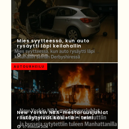
Mies syytteessä, kun auto
rysäytti läpi keilahallin
07 elokuun 2026
AUTOURHEILU
New Yorkin NBA-mestaruusjuhlat
riistäytyivät käsistä – teini
07 elokuun 2026