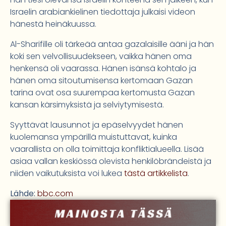
Israelin arabiankielinen tiedottaja julkaisi videon
hänestä heinäkuussa.
Al-Sharifille oli tärkeää antaa gazalaisille ääni ja hän
koki sen velvollisuudekseen, vaikka hänen oma
henkensä oli vaarassa. Hänen isänsä kohtalo ja
hänen oma sitoutumisensa kertomaan Gazan
tarina ovat osa suurempaa kertomusta Gazan
kansan kärsimyksistä ja selviytymisestä.
Syyttävät lausunnot ja epäselvyydet hänen
kuolemansa ympärillä muistuttavat, kuinka
vaarallista on olla toimittaja konfliktialueella. Lisää
asiaa vallan keskiössä olevista henkilöbrändeistä ja
niiden vaikutuksista voi lukea
tästä artikkelista
.
Lähde:
bbc.com