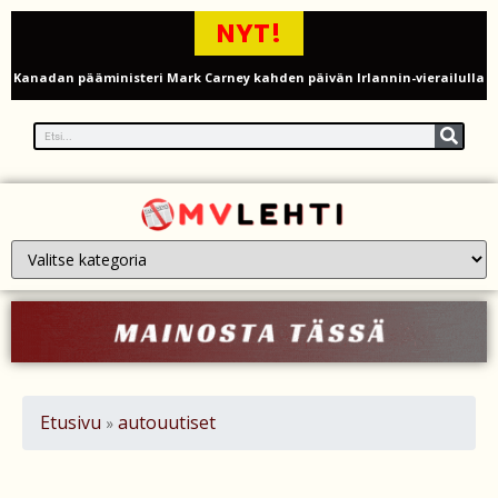
NYT!
Kanadan pääministeri Mark Carney kahden päivän Irlannin-vierailulla
– juuret, kauppa ja turvallisuus yhteistyön ytimessä
Sauli Niinistö ja Jenni Haukio nauttivat Eppu Normaalin
päätöskonsertista Tampereella – kuva Ratinan stadionilta
Mika Poutala vakavassa traktorionnettomuudessa – jalka
murskaantui ja varpaat vaarassa
Venäläiset perheet ”herättävät” Ukrainassa kaatuneita läheisiään
tekoälyn avulla
Onko Britannialla sokea piste UFO-havainnoissa? – UAP-ilmiöiden
Etusivu
autouutiset
»
tutkinta kyseenalaistetaan
Millaista on työskennellä kahdeksankymppisenä? Ikääntyvien