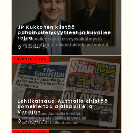
JP Kukkonen kiistää
pahoinpitelysyytteet ja kuvailee
rajua
04 elokuun 2026
EU-POLITIIKKA
Lehtikatsaus: Australia kiristää
somekieltoa alaikäisille ja
Venäjän
04 elokuun 2026
EU-POLITIIKKA