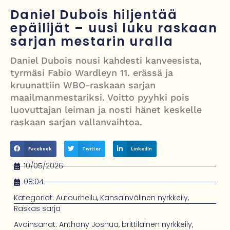
sateet jatkuvat osalle maata
Daniel Dubois hiljentää
Avustettu kuolema palaa parlamenttiin – kansanedustaja vaatii
epäilijät – uusi luku raskaan
sarjan mestarin uralla
lordeja viemään lain maaliin
Iso-Britannia kieltämässä alle 16-vuotiailta pääsyn suuriin sosiaalisen
Daniel Dubois nousi kahdesti kanveesista,
tyrmäsi Fabio Wardleyn 11. erässä ja
median alustoihin – Starmer lupaa rohkeita toimia
kruunattiin WBO-raskaan sarjan
Pekka Hyysalo poseeraa läheisissä tunnelmissa Kaitlin O’Toolen
maailmanmestariksi. Voitto pyyhki pois
luovuttajan leiman ja nosti hänet keskelle
kanssa – taustalla vahva selviytymistarina
raskaan sarjan vallanvaihtoa.
Kanadan pääministeri Mark Carney vieraili esi-isiensä kylässä Mayossa
Facebook
Twitter
LinkedIn
10/05/2026
08:04
Kategoriat:
Autourheilu
,
Kansainvälinen nyrkkeily
,
Raskas sarja
Avainsanat:
Anthony Joshua
,
brittiläinen nyrkkeily
,