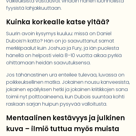
vaikeuksista vastaavat vihdoin hänen luonnollista
fyysistä lahjakkuuttaan.
Kuinka korkealle katse yltää?
Suurin avoin kysymys kuuluu: missä on Daniel
Dubois’n katto? Hän on jo saavuttanut samat
merkkipaalut kuin Joshua ja Fury, ja iän puolesta
hänellä on helposti vielä 8–10 vuotta aikaa pyrkiä
ohittamaan heidän saavutuksensa.
Jos tähänastinen ura enteilee tulevaa, luvassa on
poikkeuksellinen matka. Jokainen nousu kanveesista,
jokainen epäilyksen hetki ja jokainen kriitikkojen sana
toimii nyt polttoaineena, kun Dubois suuntaa kohti
raskaan sarjan huipun pysyvää valloitusta.
Mentaalinen kestävyys ja julkinen
kuva – ilmiö tuttua myös muista