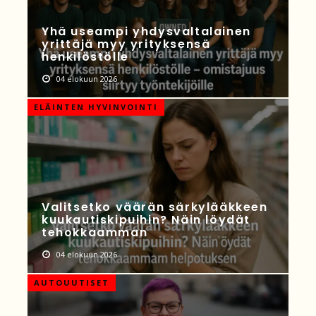
Yhä useampi yhdysvaltalainen
yrittäjä myy yrityksensä
henkilöstölle
04 elokuun 2026
ELÄINTEN HYVINVOINTI
Valitsetko väärän särkylääkkeen
kuukautiskipuihin? Näin löydät
tehokkaamman
04 elokuun 2026
AUTOUUTISET