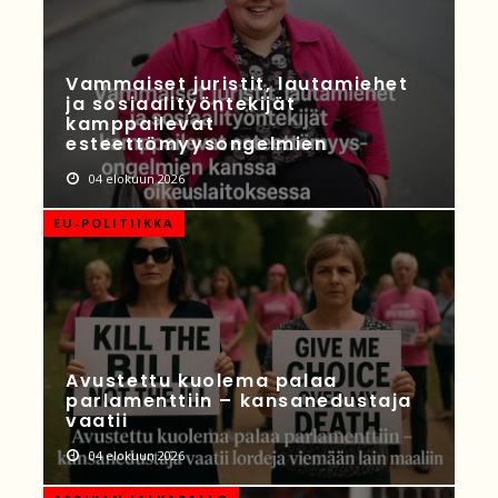
Vammaiset juristit, lautamiehet
ja sosiaalityöntekijät
kamppailevat
esteettömyysongelmien
04 elokuun 2026
EU-POLITIIKKA
Avustettu kuolema palaa
parlamenttiin – kansanedustaja
vaatii
04 elokuun 2026