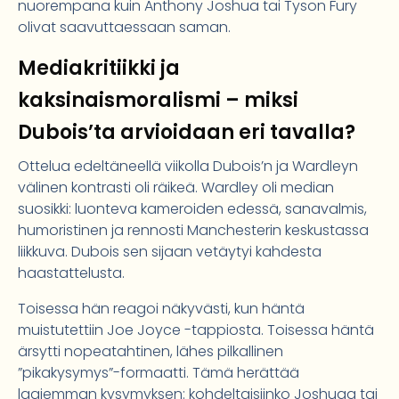
nuorempana kuin Anthony Joshua tai Tyson Fury
olivat saavuttaessaan saman.
Mediakritiikki ja
kaksinaismoralismi – miksi
Dubois’ta arvioidaan eri tavalla?
Ottelua edeltäneellä viikolla Dubois’n ja Wardleyn
välinen kontrasti oli räikeä. Wardley oli median
suosikki: luonteva kameroiden edessä, sanavalmis,
humoristinen ja rennosti Manchesterin keskustassa
liikkuva. Dubois sen sijaan vetäytyi kahdesta
haastattelusta.
Toisessa hän reagoi näkyvästi, kun häntä
muistutettiin Joe Joyce -tappiosta. Toisessa häntä
ärsytti nopeatahtinen, lähes pilkallinen
”pikakysymys”-formaatti. Tämä herättää
laajemman kysymyksen: kohdeltaisiinko Joshuaa tai