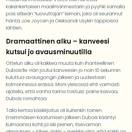
kaksinkertaisen maailmanmestarin ja pyyhki samalla
pois sitkeän ”luovuttajan” leiman, joka oli seurannut
häntä Joe Joycen ja Oleksandr Usykin tappioista
lähtien.
Dramaattinen alku – kanveesi
kutsui jo avausminuutilla
Ottelun alku oli kaikkea muuta kuin ihanteellinen
Dubois’lle. Hän joutui kanveesiin jo noin 10 sekunnin
kuluttua avausgongin jälkeen ja uudestaan
kolmannessa erässä. Moni yleisössä ehti varmasti
ajatella, että vanha tarina toistuisi: paine kasvaa,
Dubois romahtaa.
Tällä kertaa käsikirjoitus oli kuitenkin toinen.
Ensimmäisen kaatumisen jälkeen Dubois kääntyi
kulmaansa kohti ja iski pienen, itsevarman
silmäyksen – lähes vinkin – merkiksi siitä, että kaikki on