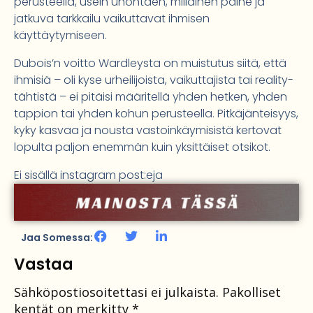
perusteella, usein unohtaen, millainen paine ja
jatkuva tarkkailu vaikuttavat ihmisen
käyttäytymiseen.
Dubois’n voitto Wardleysta on muistutus siitä, että
ihmisiä – oli kyse urheilijoista, vaikuttajista tai reality-
tähtistä – ei pitäisi määritellä yhden hetken, yhden
tappion tai yhden kohun perusteella. Pitkäjänteisyys,
kyky kasvaa ja nousta vastoinkäymisistä kertovat
lopulta paljon enemmän kuin yksittäiset otsikot.
Ei sisällä instagram post:eja
Jaa Somessa:
Vastaa
Sähköpostiosoitettasi ei julkaista.
Pakolliset
kentät on merkitty
*