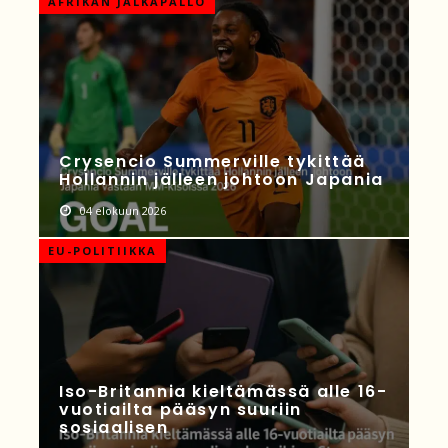
AFRIKAN JALKAPALLO
Crysencio Summerville tykittää
Hollannin jälleen johtoon Japania
04 elokuun 2026
EU-POLITIIKKA
Iso-Britannia kieltämässä alle 16-
vuotiailta pääsyn suuriin
sosiaalisen