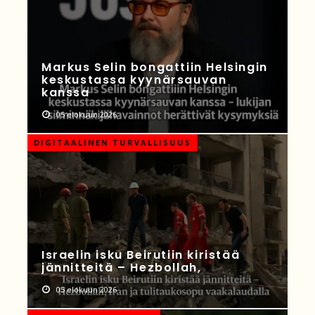
Markus Selin bongattiin Helsingin
keskustassa kyynärsauvan
kanssa
05 elokuun 2026
DIGITAALINEN TURVALLISUUS
Israelin isku Beirutiin kiristää
jännitteitä – Hezbollah,
05 elokuun 2026