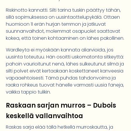
Riskinotto kannatti. Silti tarina tuskin päättyy tähän,
sillä sopimuksessa on uusintaottelupykälä. Ottaen
huomioon 11 erän hurjan temmon ja jatkuvat
suunnanvaihdot, molemmat osapuolet saattavat
kokea, että toinen kohtaaminen on lähes pakollinen.
Wardleyta ei myöskään kannata aliarvioida, jos
uusinta toteutuu. Hän osoitti uskomatonta sitkeyttä:
pahoin vaurioitunut nenä, lähes sulkeutunut silmä ja
silti polvet eivät kertaakaan koskettaneet kanveesia
vapaaehtoisesti. Tämä puhdas tahdonvoima ja
raaka rohkeus tuovat hänelle varmasti uusia faneja,
vaikka tappio tulikin.
Raskaan sarjan murros – Dubois
keskellä vallanvaihtoa
Raskas sarja elää tällä hetkellä murroskautta, ja