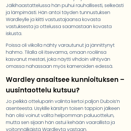
Jälkihaastattelussa hän puhui rauhallisesti, selkeästi
ja lämpimästi. Hän antoi täyden tunnustuksen
Wardleylle ja kiitti vastustajaansa kovasta
vastuksesta ja ottelussa saamastaan kovasta
iskusta.
Poissa oli viikolla nähty varautunut ja jännittynyt
hahmo. Tilalla oli itsevarma, omaan rooliinsa
kasvanut mestari, joka näytti vihdoin viihtyvän
omassa nahassaan myös kameroiden edessä.
Wardley ansaitsee kunnioituksen –
uusintaottelu kutsuu?
Jo pelkkä otteluparin valinta kertoi paljon Dubois’n
asenteesta. Usykille kärsityn toisen tappion jälkeen
hän olisi voinut valita helpomman paluuottelun,
mutta sen sijaan hän astui kehään vaarallista ja
voitonnälkäistä Wardleyta vastaan.