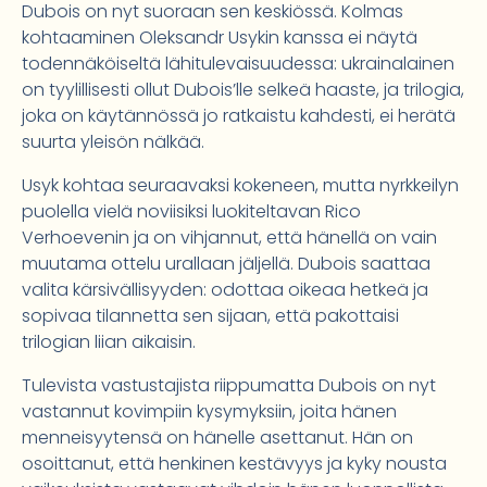
Dubois on nyt suoraan sen keskiössä. Kolmas
kohtaaminen Oleksandr Usykin kanssa ei näytä
todennäköiseltä lähitulevaisuudessa: ukrainalainen
on tyylillisesti ollut Dubois’lle selkeä haaste, ja trilogia,
joka on käytännössä jo ratkaistu kahdesti, ei herätä
suurta yleisön nälkää.
Usyk kohtaa seuraavaksi kokeneen, mutta nyrkkeilyn
puolella vielä noviisiksi luokiteltavan Rico
Verhoevenin ja on vihjannut, että hänellä on vain
muutama ottelu urallaan jäljellä. Dubois saattaa
valita kärsivällisyyden: odottaa oikeaa hetkeä ja
sopivaa tilannetta sen sijaan, että pakottaisi
trilogian liian aikaisin.
Tulevista vastustajista riippumatta Dubois on nyt
vastannut kovimpiin kysymyksiin, joita hänen
menneisyytensä on hänelle asettanut. Hän on
osoittanut, että henkinen kestävyys ja kyky nousta