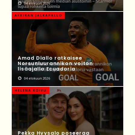
04 elokuun 2026
AFRIKAN JALKAPALLO
Amad Diallo ratkaisee
Norsunluurannikon voiton
lisäajalla Ecuadoria
04 elokuun 2026
HELENA KOIVU
Pekka Hyysalo poseeraa