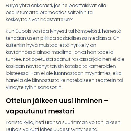
Furya yhtä ankarasti, jos he päättäisivät olla
osallistumatta promootiosisältöihin tai
keskeyttäisivät haastattelun?
Kun Dubois vastaa lyhyesti tai kömpelösti, hänestä
tehdään usein pilkkaa sosiaalisessa mediassa. On
kuitenkin hyvä muistaa, että nyrkkeily on
käytännössä ainoa maailma, jonka hän todella
tuntee. Kotiopetusta saanut raskassarjalainen ei ole
koskaan näyttänyt täysin kotoisalta kameroiden
loisteessa. Hän ei ole luonnostaan myyntimies, eikä
hänellä ole kiinnostusta keinotekoiseen teatteriin tai
ylinäyteltyihin sanasotiin.
Ottelun jälkeen uusi ihminen –
vapautunut mestari
Ironista kyllä, heti uransa suurimman voiton jälkeen
Dubois vaikutti lähes uudestisyntyneeltä.