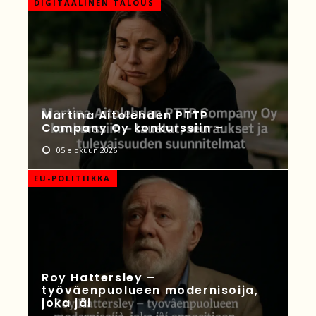
DIGITAALINEN TALOUS
Martina Aitolehden PTTP
Company Oy konkurssiin –
05 elokuun 2026
EU-POLITIIKKA
Roy Hattersley –
työväenpuolueen modernisoija,
joka jäi