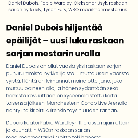
Daniel Dubois
,
Fabio Wardley
,
Oleksandr Usyk
,
raskaan
sarjan nyrkkeily
,
Tyson Fury
,
WBO maailmanmestaruus
Daniel Dubois hiljentää
epäilijät – uusi luku raskaan
sarjan mestarin uralla
Daniel Dubois on ollut vuosia yksi raskaan sarjan
puhutuimmista nyrkkeilijöistä – mutta usein vääristä
syistä. Häntä on leimannut maine ottelijana, joka
murtuu paineen alla, ja hänen sydäntään sekä
henkistä kovuuttaan on kyseenalaistettu kerta
toisensa jälkeen. Manchesterin Co-op Live Arenalla
nähty ilta kirjoitti kuitenkin täysin uuden tarinan.
Dubois kaatoi Fabio Wardleyn 11. erässä rajuin ottein
ja kruunattiin WBO:n raskaan sarjan
maailmanmestariksi. Voitto teki hänestä