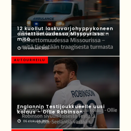
12 kuollut laskuvarjohyppykoneen
onnettomuudessa Missourissa –
mitä
06 elokuun 2026
AUTOURHEILU
Englannin Testijoukkueelle uusi
kolaus – Ollie Robinson
06 elokuun 2026