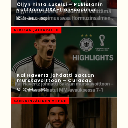
Öljyn hinta sukelsi – Pakistanin
välittämä USA–Iran-sopimus
05 elokuun 2026
AFRIKAN JALKAPALLO
Kai Havertz johdatti Saksan
murskavoittoon – Curacao
05 elokuun 2026
KANSAINVÄLINEN VIIHDE