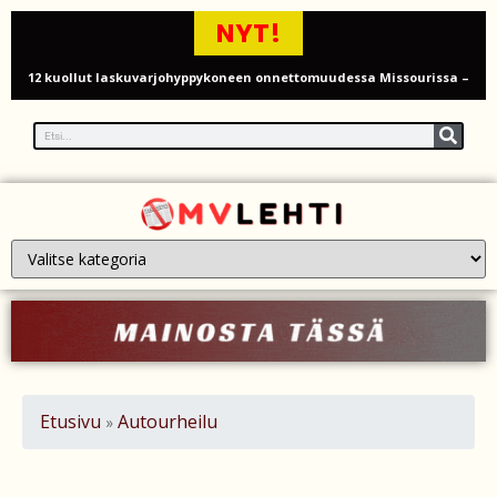
NYT!
12 kuollut laskuvarjohyppykoneen onnettomuudessa Missourissa –
mitä tiedetään traagisesta turmasta
Öljyn hinta sukelsi – Pakistanin välittämä USA–Iran-sopimus avaa
Hormuzinsalmen
Poliisijohtaja Dennis Pasterstein teki rikosilmoituksen Ile Vainion
törkyrunosta – kunnianloukkaus tutkintaan
Israelin isku Beirutiin kiristää jännitteitä – Hezbollah, Iran ja
tulitaukosopu vaakalaudalla
Roy Hattersley – työväenpuolueen modernisoija, joka jäi oppositioon
Etusivu
Autourheilu
»
mutta muutti politiikan suunnan
Kesäinen lämpö palaa Britanniaan – paikoin jopa 28 astetta, mutta