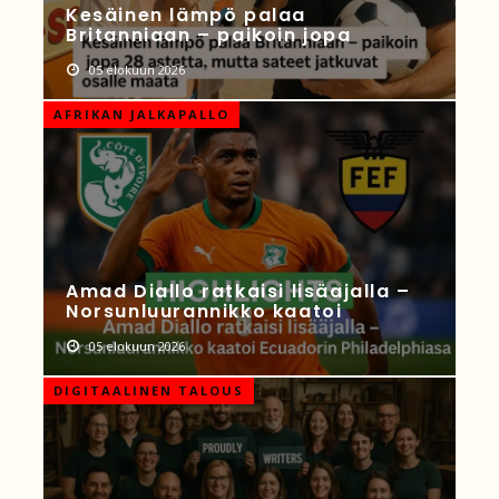
Kesäinen lämpö palaa
Britanniaan – paikoin jopa
05 elokuun 2026
AFRIKAN JALKAPALLO
Amad Diallo ratkaisi lisäajalla –
Norsunluurannikko kaatoi
05 elokuun 2026
DIGITAALINEN TALOUS