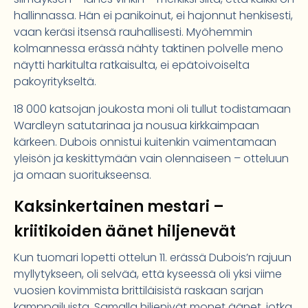
hallinnassa. Hän ei panikoinut, ei hajonnut henkisesti,
vaan keräsi itsensä rauhallisesti. Myöhemmin
kolmannessa erässä nähty taktinen polvelle meno
näytti harkitulta ratkaisulta, ei epätoivoiselta
pakoyritykseltä.
18 000 katsojan joukosta moni oli tullut todistamaan
Wardleyn satutarinaa ja nousua kirkkaimpaan
kärkeen. Dubois onnistui kuitenkin vaimentamaan
yleisön ja keskittymään vain olennaiseen – otteluun
ja omaan suoritukseensa.
Kaksinkertainen mestari –
kriitikoiden äänet hiljenevät
Kun tuomari lopetti ottelun 11. erässä Dubois’n rajuun
myllytykseen, oli selvää, että kyseessä oli yksi viime
vuosien kovimmista brittiläisistä raskaan sarjan
kamppailuista. Samalla hiljenivät monet äänet, jotka