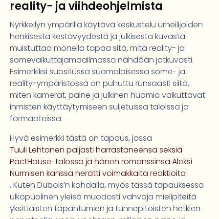
reality- ja viihdeohjelmista
Nyrkkeilyn ympärillä käytävä keskustelu urheilijoiden
henkisestä kestävyydestä ja julkisesta kuvasta
muistuttaa monella tapaa sitä, mitä reality- ja
somevaikuttajamaailmassa nähdään jatkuvasti.
Esimerkiksi suositussa suomalaisessa some- ja
reality-ympäristössä on puhuttu runsaasti siitä,
miten kamerat, paine ja julkinen huomio vaikuttavat
ihmisten käyttäytymiseen suljetuissa taloissa ja
formaateissa.
Hyvä esimerkki tästä on tapaus, jossa
Tuuli Lehtonen paljasti harrastaneensa seksiä
PactHouse-talossa ja hänen romanssinsa Aleksi
Nurmisen kanssa herätti voimakkaita reaktioita
. Kuten Dubois’n kohdalla, myös tässä tapauksessa
ulkopuolinen yleisö muodosti vahvoja mielipiteitä
yksittäisten tapahtumien ja tunnepitoisten hetkien