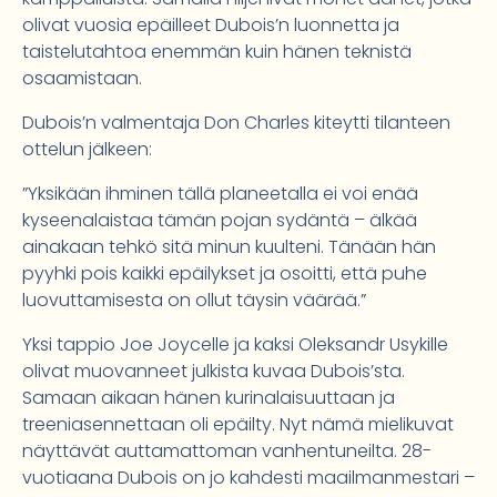
olivat vuosia epäilleet Dubois’n luonnetta ja
taistelutahtoa enemmän kuin hänen teknistä
osaamistaan.
Dubois’n valmentaja Don Charles kiteytti tilanteen
ottelun jälkeen:
”Yksikään ihminen tällä planeetalla ei voi enää
kyseenalaistaa tämän pojan sydäntä – älkää
ainakaan tehkö sitä minun kuulteni. Tänään hän
pyyhki pois kaikki epäilykset ja osoitti, että puhe
luovuttamisesta on ollut täysin väärää.”
Yksi tappio Joe Joycelle ja kaksi Oleksandr Usykille
olivat muovanneet julkista kuvaa Dubois’sta.
Samaan aikaan hänen kurinalaisuuttaan ja
treeniasennettaan oli epäilty. Nyt nämä mielikuvat
näyttävät auttamattoman vanhentuneilta. 28-
vuotiaana Dubois on jo kahdesti maailmanmestari –