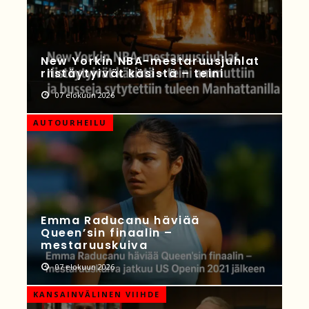
New Yorkin NBA-mestaruusjuhlat
riistäytyivät käsistä – teini
07 elokuun 2026
AUTOURHEILU
Emma Raducanu häviää
Queen’sin finaalin –
mestaruuskuiva
07 elokuun 2026
KANSAINVÄLINEN VIIHDE