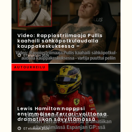
Video: Rappiostriimaaja Pullis
kaahaili sähköpotkulaudalla
kauppakeskuksessa –
07 elokuun 2026
AUTOURHEILU
Lewis Hamilton nappasi
ensimmäisen Ferrari-voittonsa
dramatiikan sävyttämässä
07 elokuun 2026