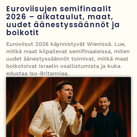
Grenfellin tornon palo: yhdeksäs vuosipäivä erityisen raskas omaisille
Euroviisujen semifinaalit
2026 – aikataulut, maat,
Turistijuna kaatui Cártaman tapasjuhlilla – 17 loukkaantui Espanjassa
uudet äänestyssäännöt ja
Työläistaustainen kansanedustaja avaa 30-vuotisen taistelunsa
boikotit
kuukautisterveyden ja endometrioosin hoidon puolesta
Euroviisut 2026 käynnistyvät Wienissä. Lue,
PT Vatanen antoi porttikiellon Juhana Tegelbergille – tiukka
mitkä maat kilpailevat semifinaaleissa, miten
uudet äänestyssäännöt toimivat, mitkä maat
välienselvittely PTV Gymillä tallentui videolle
boikotoivat Israelin osallistumista ja kuka
edustaa Iso-Britanniaa.