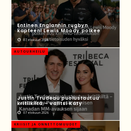
Entinen Englannin rugbyn
kapteeni Lewis Moody polkee
07 elokuun 2026
AUTOURHEILU
Justin Trudeau puolustautuu
kritiikiltä – valitsi Katy
07 elokuun 2026
KRIISIT JA ONNETTOMUUDET