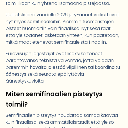
toimii ikään kuin yhtenä lisämaana pistejaossa.
Uudistuksena vuodelle 2026 jury-äänet vaikuttavat
nyt myös
semifinaaleihin
. Aiemmin tuomaristojen
pisteet huomioitiin vain finaalissa. Nyt sekä raati-
että yleisöäänet lasketaan yhteen, kun päätetään,
mitkä maat etenevät semifinaaleista finaaliin.
Euroviisujen järjestäjät ovat lisäksi kertoneet
parantavansa teknistä valvontaa, jotta voidaan
paremmin
havaita ja estää vilpillinen tai koordinoitu
äänestys
sekä seurata epäilyttäviä
äänestyskuvioita.
Miten semifinaalien pisteytys
toimii?
Semifinaalien pisteytys noudattaa samaa kaavaa
kuin finaalissa: sekä ammattilaisraadit että yleisö