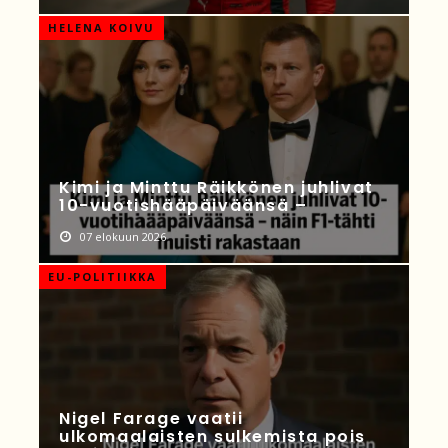
HELENA KOIVU
Kimi ja Minttu Räikkönen juhlivat
10-vuotishääpäiväänsä –
07 elokuun 2026
EU-POLITIIKKA
Nigel Farage vaatii
ulkomaalaisten sulkemista pois