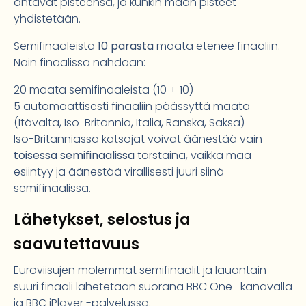
antavat pisteensä, ja kunkin maan pisteet
yhdistetään.
Semifinaaleista
10 parasta
maata etenee finaaliin.
Näin finaalissa nähdään:
20 maata semifinaaleista (10 + 10)
5 automaattisesti finaaliin päässyttä maata
(Itävalta, Iso-Britannia, Italia, Ranska, Saksa)
Iso-Britanniassa katsojat voivat äänestää vain
toisessa semifinaalissa
torstaina, vaikka maa
esiintyy ja äänestää virallisesti juuri siinä
semifinaalissa.
Lähetykset, selostus ja
saavutettavuus
Euroviisujen molemmat semifinaalit ja lauantain
suuri finaali lähetetään suorana BBC One -kanavalla
ja BBC iPlayer -palvelussa.