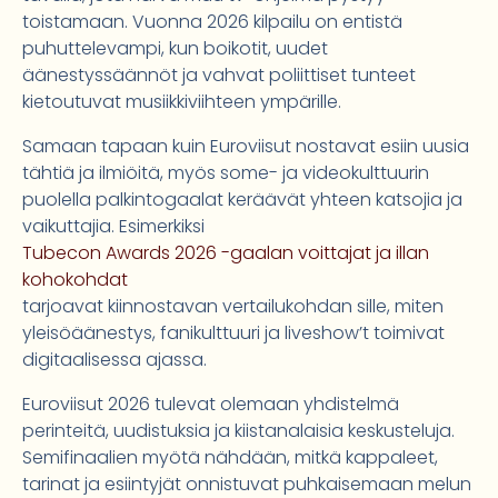
toistamaan. Vuonna 2026 kilpailu on entistä
puhuttelevampi, kun boikotit, uudet
äänestyssäännöt ja vahvat poliittiset tunteet
kietoutuvat musiikkiviihteen ympärille.
Samaan tapaan kuin Euroviisut nostavat esiin uusia
tähtiä ja ilmiöitä, myös some- ja videokulttuurin
puolella palkintogaalat keräävät yhteen katsojia ja
vaikuttajia. Esimerkiksi
Tubecon Awards 2026 -gaalan voittajat ja illan
kohokohdat
tarjoavat kiinnostavan vertailukohdan sille, miten
yleisöäänestys, fanikulttuuri ja liveshow’t toimivat
digitaalisessa ajassa.
Euroviisut 2026 tulevat olemaan yhdistelmä
perinteitä, uudistuksia ja kiistanalaisia keskusteluja.
Semifinaalien myötä nähdään, mitkä kappaleet,
tarinat ja esiintyjät onnistuvat puhkaisemaan melun