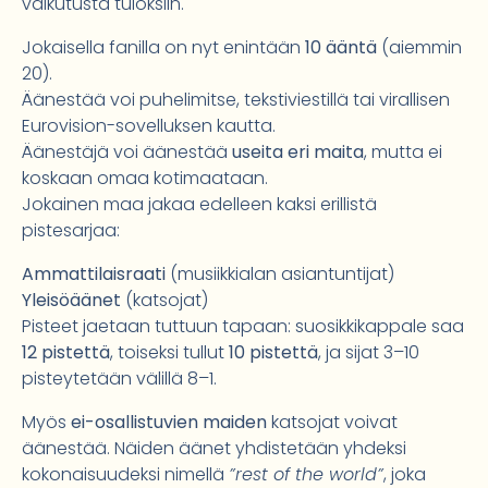
vaikutusta tuloksiin.
Jokaisella fanilla on nyt enintään
10 ääntä
(aiemmin
20).
Äänestää voi puhelimitse, tekstiviestillä tai virallisen
Eurovision-sovelluksen kautta.
Äänestäjä voi äänestää
useita eri maita
, mutta ei
koskaan omaa kotimaataan.
Jokainen maa jakaa edelleen kaksi erillistä
pistesarjaa:
Ammattilaisraati
(musiikkialan asiantuntijat)
Yleisöäänet
(katsojat)
Pisteet jaetaan tuttuun tapaan: suosikkikappale saa
12 pistettä
, toiseksi tullut
10 pistettä
, ja sijat 3–10
pisteytetään välillä 8–1.
Myös
ei-osallistuvien maiden
katsojat voivat
äänestää. Näiden äänet yhdistetään yhdeksi
kokonaisuudeksi nimellä
”rest of the world”
, joka