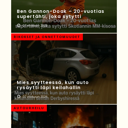
Ben Gannon-Doak – 20-vuotias
supertähti, joka sytytti
07 elokuun 2026
RIKOKSET JA ONNETTOMUUDET
Mies syytteessä, kun auto
rysäytti läpi keilahallin
07 elokuun 2026
AUTOURHEILU