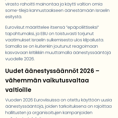
virasto rahoitti mainontaa ja käytti valtion omia
some-tilejä kannustaakseen äänestämään Israelin
esitystä.
Euroviisut määrittelee itsensä ”epäpoliittiseksi”
tapahtumaksi, ja EBU on toistuvasti torjunut
vaatimukset Israelin sulkemisesta ulos kilpailusta.
Samalla se on kuitenkin joutunut reagoimaan
kasvavaan kritiikkiin muuttamalla äänestyssääntöjä
vuodelle 2026.
Uudet äänestyssäännöt 2026 –
vähemmän vaikutusvaltaa
valtioille
Vuoden 2026 Euroviisuissa on otettu käyttöön uusia
äänestyssääntöjä, joiden tarkoituksena on rajoittaa
hallitusten ja organisoitujen kampanjoiden