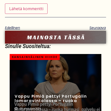
Edellinen
Seuraava
Sinulle Suositeltua:
KANSAINVÄLINEN VIIHDE
Vappu Pimiä pettyi Portugalin
lomaravintolassa – ruoka
08 elokuun 2026