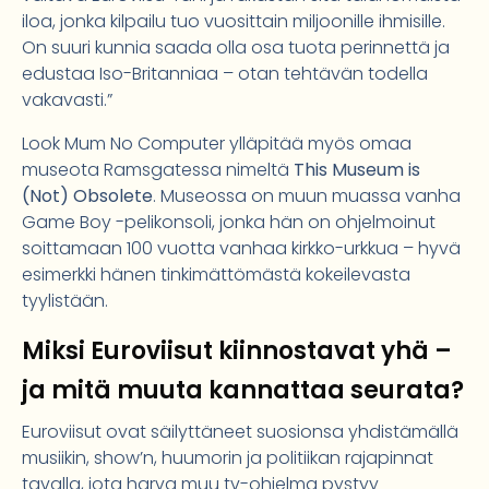
iloa, jonka kilpailu tuo vuosittain miljoonille ihmisille.
On suuri kunnia saada olla osa tuota perinnettä ja
edustaa Iso-Britanniaa – otan tehtävän todella
vakavasti.”
Look Mum No Computer ylläpitää myös omaa
museota Ramsgatessa nimeltä
This Museum is
(Not) Obsolete
. Museossa on muun muassa vanha
Game Boy -pelikonsoli, jonka hän on ohjelmoinut
soittamaan 100 vuotta vanhaa kirkko-urkkua – hyvä
esimerkki hänen tinkimättömästä kokeilevasta
tyylistään.
Miksi Euroviisut kiinnostavat yhä –
ja mitä muuta kannattaa seurata?
Euroviisut ovat säilyttäneet suosionsa yhdistämällä
musiikin, show’n, huumorin ja politiikan rajapinnat
tavalla, jota harva muu tv-ohjelma pystyy