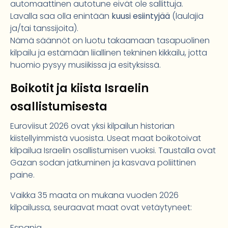
automaattinen autotune eivät ole sallittuja.
Lavalla saa olla enintään
kuusi esiintyjää
(laulajia
ja/tai tanssijoita).
Nämä säännöt on luotu takaamaan tasapuolinen
kilpailu ja estämään liiallinen tekninen kikkailu, jotta
huomio pysyy musiikissa ja esityksissä.
Boikotit ja kiista Israelin
osallistumisesta
Euroviisut 2026 ovat yksi kilpailun historian
kiistellyimmistä vuosista. Useat maat boikotoivat
kilpailua Israelin osallistumisen vuoksi. Taustalla ovat
Gazan sodan jatkuminen ja kasvava poliittinen
paine.
Vaikka 35 maata on mukana vuoden 2026
kilpailussa, seuraavat maat ovat vetäytyneet:
Espanja