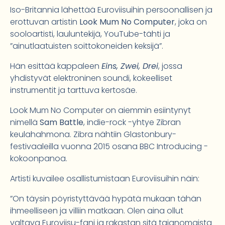
Iso-Britannia lähettää Euroviisuihin persoonallisen ja
erottuvan artistin
Look Mum No Computer
, joka on
sooloartisti, lauluntekijä, YouTube-tähti ja
”ainutlaatuisten soittokoneiden keksijä”.
Hän esittää kappaleen
Eins, Zwei, Drei
, jossa
yhdistyvät elektroninen soundi, kokeelliset
instrumentit ja tarttuva kertosäe.
Look Mum No Computer on aiemmin esiintynyt
nimellä
Sam Battle
, indie-rock -yhtye Zibran
keulahahmona. Zibra nähtiin Glastonbury-
festivaaleilla vuonna 2015 osana BBC Introducing -
kokoonpanoa.
Artisti kuvailee osallistumistaan Euroviisuihin näin:
”On täysin pöyristyttävää hypätä mukaan tähän
ihmeelliseen ja villiin matkaan. Olen aina ollut
valtava Euroviisu-fani ja rakastan sitä taianomaista