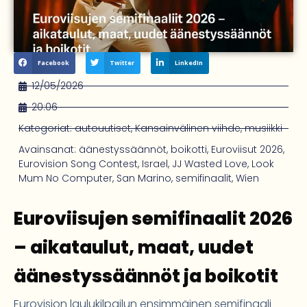
Facebook
Twitter
LinkedIn
12/05/2026
20:06
Kategoriat:
autouutiset
,
Kansainvälinen viihde
,
musiikki
Avainsanat:
äänestyssäännöt
,
boikotti
,
Euroviisut 2026
,
Eurovision Song Contest
,
Israel
,
JJ Wasted Love
,
Look
Mum No Computer
,
San Marino
,
semifinaalit
,
Wien
Euroviisujen semifinaalit 2026
– aikataulut, maat, uudet
äänestyssäännöt ja boikotit
Eurovision laulukilpailun ensimmäinen semifinaali