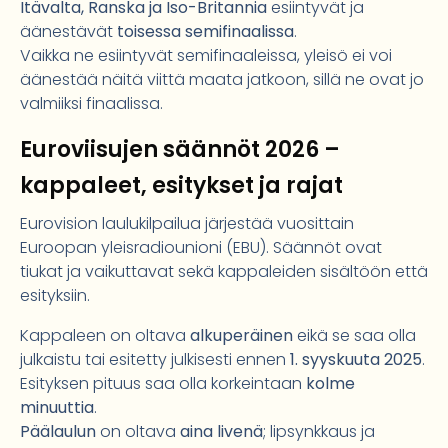
Itävalta, Ranska ja Iso-Britannia
esiintyvät ja
äänestävät
toisessa semifinaalissa
.
Vaikka ne esiintyvät semifinaaleissa, yleisö ei voi
äänestää näitä viittä maata jatkoon, sillä ne ovat jo
valmiiksi finaalissa.
Euroviisujen säännöt 2026 –
kappaleet, esitykset ja rajat
Eurovision laulukilpailua järjestää vuosittain
Euroopan yleisradiounioni (EBU). Säännöt ovat
tiukat ja vaikuttavat sekä kappaleiden sisältöön että
esityksiin.
Kappaleen on oltava
alkuperäinen
eikä se saa olla
julkaistu tai esitetty julkisesti ennen
1. syyskuuta 2025
.
Esityksen pituus saa olla korkeintaan
kolme
minuuttia
.
Päälaulun
on oltava
aina livenä
; lipsynkkaus ja