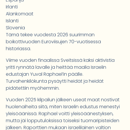
Irlanti
Alankomaat
Islanti
Slovenia
Tämä tekee vuodesta 2026 suurimman
boikottivuoden Euroviisujen 70-vuotisessa
historiassa.
Viime vuoden finaalissa Sveitsissä kaksi aktivistia
yritti rynnätä lavalle ja heittää maalia Israelin
edustajan Yuval Raphael’in päälle.
Turvahenkilökunta pysäytti heidät ja heidät
pidätettiin myöhemmin.
Vuoden 2025 kilpailun jälkeen useat maat nostivat
huolenaiheita siitä, miten Israelin edustus menestyi
yleisöäänissä. Raphael voitti yleisöäänestyksen,
mutta jäi lopputuloksissa toiseksi tuomaripisteiden
jälkeen. Raporttien mukaan israelilainen valtion