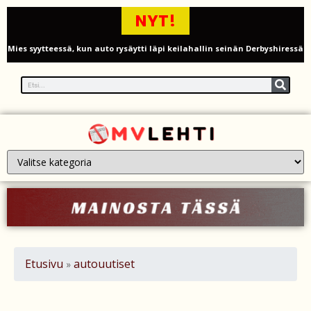
NYT!
Mies syytteessä, kun auto rysäytti läpi keilahallin seinän Derbyshiressä
New Yorkin NBA-mestaruusjuhlat riistäytyivät käsistä – teini ammuttiin
ja busseja sytytettiin tuleen Manhattanilla
Kimi ja Minttu Räikkönen juhlivat 10-vuotishääpäiväänsä – näin F1-
tähti muisti rakastaan
Nigel Farage vaatii ulkomaalaisten sulkemista pois sosiaalisesta
asuntotuotannosta
Painumat sillan lähellä pysäyttivät junaliikenteen Gatwickin
lentoasemalle
Etusivu
autouutiset
»
Justin Trudeau puolustautuu kritiikiltä – valitsi Katy Perryn
esiintymisen Kanadan MM-avauksen sijaan