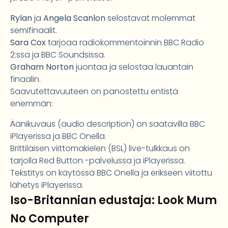
Rylan
ja
Angela Scanlon
selostavat molemmat
semifinaalit.
Sara Cox
tarjoaa radiokommentoinnin BBC Radio
2:ssa ja BBC Soundsissa.
Graham Norton
juontaa ja selostaa lauantain
finaalin.
Saavutettavuuteen on panostettu entistä
enemmän:
Äänikuvaus (audio description) on saatavilla BBC
iPlayerissa ja BBC Onella.
Brittiläisen viittomakielen (BSL) live-tulkkaus on
tarjolla Red Button -palvelussa ja iPlayerissa.
Tekstitys on käytössä BBC Onella ja erikseen viitottu
lähetys iPlayerissa.
Iso-Britannian edustaja: Look Mum
No Computer