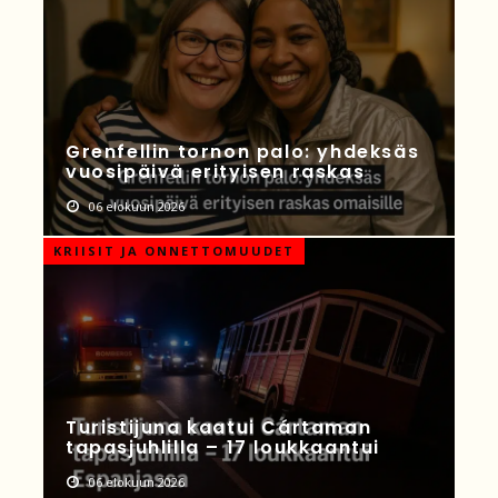
Grenfellin tornon palo: yhdeksäs
vuosipäivä erityisen raskas
06 elokuun 2026
KRIISIT JA ONNETTOMUUDET
Turistijuna kaatui Cártaman
tapasjuhlilla – 17 loukkaantui
06 elokuun 2026