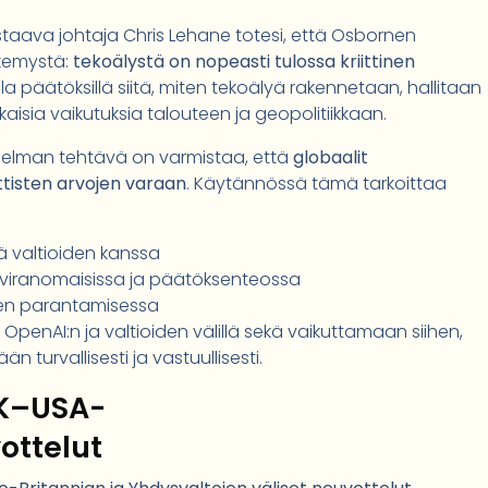
taava johtaja Chris Lehane totesi, että Osbornen
äkemystä:
tekoälystä on nopeasti tulossa kriittinen
illa päätöksillä siitä, miten tekoälyä rakennetaan, hallitaan
aisia vaikutuksia talouteen ja geopolitiikkaan.
jelman tehtävä on varmistaa, että
globaalit
tisten arvojen varaan
. Käytännössä tämä tarkoittaa
ä valtioiden kanssa
 viranomaisissa ja päätöksenteossa
den parantamisessa
penAI:n ja valtioiden välillä sekä vaikuttamaan siihen,
turvallisesti ja vastuullisesti.
UK–USA-
ottelut