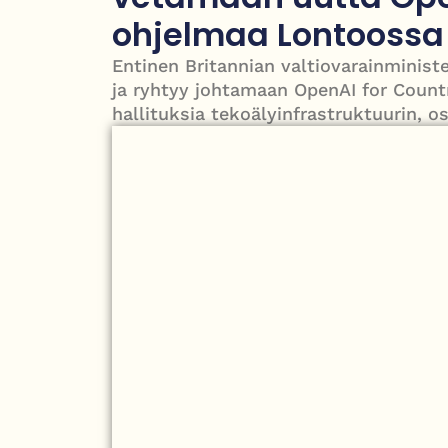
Kesäinen lämpö palaa Britanniaan – paikoin jopa
ohjelmaa Lontoossa
Entinen Britannian valtiovarainminist
ja ryhtyy johtamaan OpenAI for Count
hallituksia tekoälyinfrastruktuurin, o