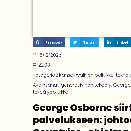
Facebook
Twitter
LinkedI
16/12/2025
22:03
Kategoriat:
Kansainvälinen politiikka
,
teknol
Avainsanat:
generatiivinen tekoäly
,
George
tekoälypolitiikka
George Osborne siir
palvelukseen: johto