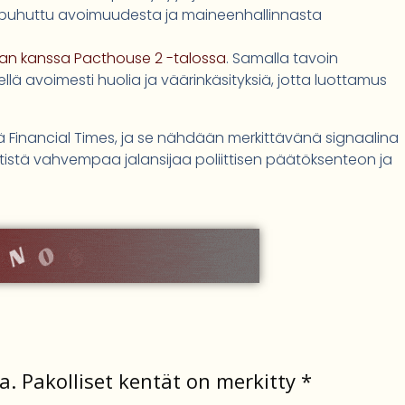
n puhuttu avoimuudesta ja maineenhallinnasta
alan kanssa Pacthouse 2 -talossa
. Samalla tavoin
ellä avoimesti huolia ja väärinkäsityksiä, jotta luottamus
 Financial Times, ja se nähdään merkittävänä signaalina
entistä vahvempaa jalansijaa poliittisen päätöksenteon ja
a.
Pakolliset kentät on merkitty
*