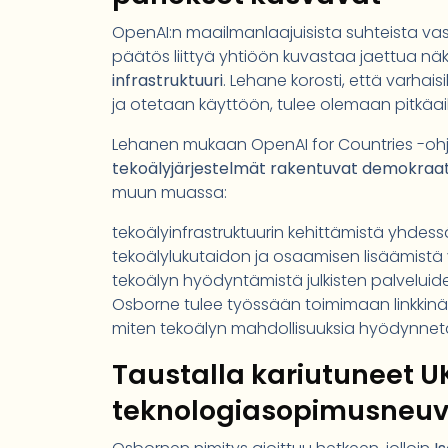
OpenAI:n maailmanlaajuisista suhteista vas
päätös liittyä yhtiöön kuvastaa jaettua n
infrastruktuuri
. Lehane korosti, että varhais
ja otetaan käyttöön, tulee olemaan pitkäaik
Lehanen mukaan OpenAI for Countries -oh
tekoälyjärjestelmät rakentuvat demokraat
muun muassa:
tekoälyinfrastruktuurin kehittämistä yhdess
tekoälylukutaidon ja osaamisen lisäämistä
tekoälyn hyödyntämistä julkisten palvelui
Osborne tulee työssään toimimaan linkkinä O
miten tekoälyn mahdollisuuksia hyödynnetään 
Taustalla kariutuneet 
teknologiasopimusneuv