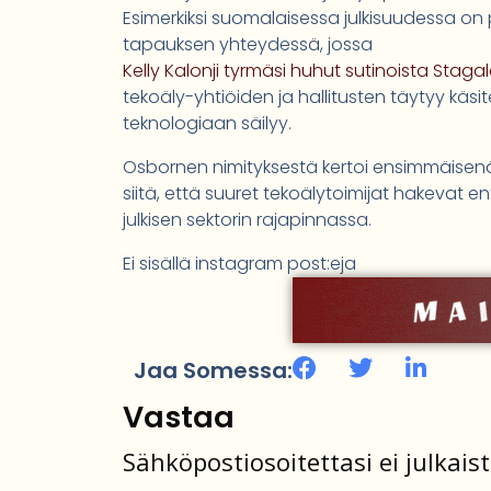
Esimerkiksi suomalaisessa julkisuudessa o
tapauksen yhteydessä, jossa
Kelly Kalonji tyrmäsi huhut sutinoista Stag
tekoäly-yhtiöiden ja hallitusten täytyy käsit
teknologiaan säilyy.
Osbornen nimityksestä kertoi ensimmäisenä
siitä, että suuret tekoälytoimijat hakevat 
julkisen sektorin rajapinnassa.
Ei sisällä instagram post:eja
Jaa Somessa:
Vastaa
Sähköpostiosoitettasi ei julkaist