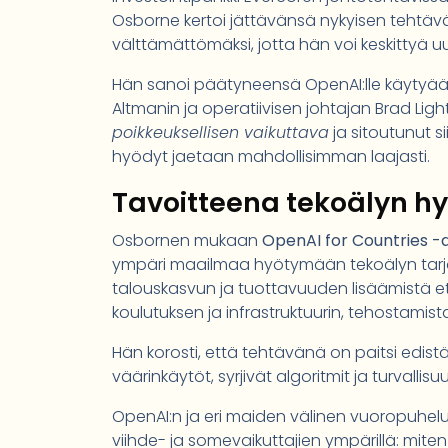
Osborne kertoi jättävänsä nykyisen tehtävä
välttämättömäksi, jotta hän voi keskittyä uu
Hän sanoi päätyneensä OpenAI:lle käytyään 
Altmanin ja operatiivisen johtajan Brad Li
poikkeuksellisen vaikuttava
ja sitoutunut s
hyödyt jaetaan mahdollisimman laajasti.
Tavoitteena tekoälyn hyö
Osbornen mukaan
OpenAI for Countries -a
ympäri maailmaa hyötymään tekoälyn tarjo
talouskasvun ja tuottavuuden lisäämistä ett
koulutuksen ja infrastruktuurin, tehostamist
Hän korosti, että tehtävänä on paitsi edistä
väärinkäytöt, syrjivät algoritmit ja turvalli
OpenAI:n ja eri maiden välinen vuoropuhelu
viihde- ja somevaikuttajien ympärillä: mite