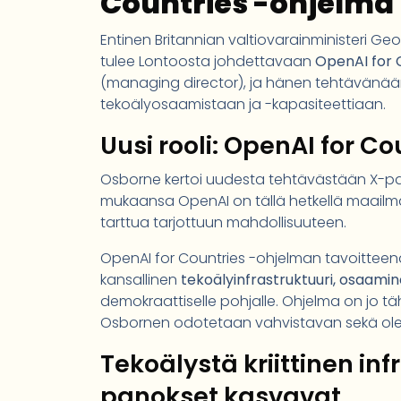
Countries -ohjelma
Entinen Britannian valtiovarainministeri Geo
tulee Lontoosta johdettavaan
OpenAI for 
(managing director), ja hänen tehtävänää
tekoälyosaamistaan ja -kapasiteettiaan.
Uusi rooli: OpenAI for C
Osborne kertoi uudesta tehtävästään X-palv
mukaansa OpenAI on tällä hetkellä maail
tarttua tarjottuun mahdollisuuteen.
OpenAI for Countries -ohjelman tavoitteena 
kansallinen
tekoälyinfrastruktuuri, osaamin
demokraattiselle pohjalle. Ohjelma on jo t
Osbornen odotetaan vahvistavan sekä ole
Tekoälystä kriittinen inf
panokset kasvavat