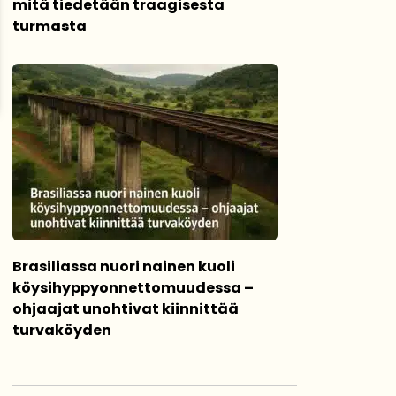
mitä tiedetään traagisesta
turmasta
Brasiliassa nuori nainen kuoli
köysihyppyonnettomuudessa –
ohjaajat unohtivat kiinnittää
turvaköyden