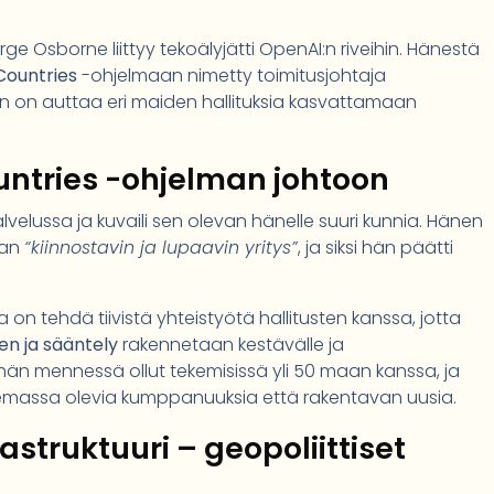
rge Osborne liittyy tekoälyjätti OpenAI:n riveihin. Hänestä
Countries
-ohjelmaan nimetty toimitusjohtaja
n on auttaa eri maiden hallituksia kasvattamaan
ountries -ohjelman johtoon
elussa ja kuvaili sen olevan hänelle suuri kunnia. Hänen
man
“kiinnostavin ja lupaavin yritys”
, ja siksi hän päätti
on tehdä tiivistä yhteistyötä hallitusten kanssa, jotta
en ja sääntely
rakennetaan kestävälle ja
ähän mennessä ollut tekemisissä yli 50 maan kanssa, ja
massa olevia kumppanuuksia että rakentavan uusia.
rastruktuuri – geopoliittiset