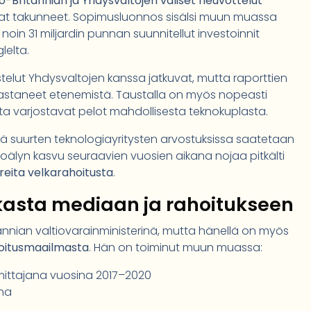
so-Britannian ja Yhdysvaltojen väliset neuvottelut
t takunneet. Sopimusluonnos sisälsi muun muassa
 noin 31 miljardin punnan suunnitellut investoinnit
lelta.
telut Yhdysvaltojen kanssa jatkuvat, mutta raporttien
astaneet etenemistä. Taustalla on myös nopeasti
jota varjostavat pelot mahdollisesta teknokuplasta.
että suurten teknologiayritysten arvostuksissa saatetaan
koälyn kasvu seuraavien vuosien aikana nojaa pitkälti
areita velkarahoitusta
.
ikasta mediaan ja rahoitukseen
nian valtiovarainministerinä, mutta hänellä on myös
ahoitusmaailmasta
. Hän on toiminut muun muassa:
ittajana vuosina 2017–2020
ana
ä