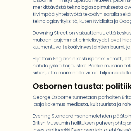
Osbornen nimitys ajoittuu hetkeen, jolloin
I
merkittävästä teknologiasopimuksesta
ova
tiiviimpää yhteistyötä tekoälyn saralla sekä
teknologiayrityksiltä, kuten Nvidialta ja Goog
Downing Street on vakuuttanut, että keskus
mukaan laajemmat erimielisyydet ovat hid
kuumentuva
tekoälyinvestointien buumi
, 
Hiljattain Englannin keskuspankki varoitti, 
nähdä jyrkkä korjausliike. Pankin mukaan te
siihen, että markkinoille virtaa
biljoonia doll
Osbornen tausta: politi
George Osborne tunnetaan parhaiten Britan
laaja kokemus
mediasta, kulttuurista ja r
Evening Standard -sanomalehden päätoim
British Museumin hallituksen puheenjohtaj
investointipankki Evercoren johtotehtäviss