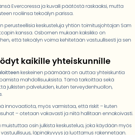
nsä Evercoressa ja kuvaili päätöstä raskaaksi, mutta
teen rooliinsa tekoälyn parissa.
perusteellisia keskusteluja yhtiön toimitusjohtajan Sam
ghtcapin kanssa. Osbornen mukaan kaksikko on
iihen, että tekoälyn voima kehitetään vastuullisesti ja sen
dyt kaikille yhteiskunnille
loitteen
keskeinen päämäärä on auttaa yhteiskuntia
amista mahdollisuuksista. Tämä tarkoittaa sekä
ä julkisten palveluiden, kuten terveydenhuollon,
a.
ä innovaatiota, myös varmistaa, että riskit – kuten
suusuhat – otetaan vakavasti ja niitä hallitaan ennakoivasti.
 muistuttaa osin julkista keskustelua, joka käydään myös
n vastuullisuus, läpinäkyvyys ja luottamus rakennetaan.