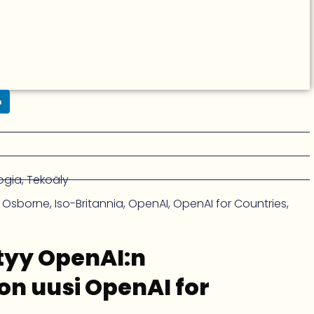
n
ogia
,
Tekoäly
 Osborne
,
Iso-Britannia
,
OpenAI
,
OpenAI for Countries
,
tyy OpenAI:n
on uusi OpenAI for