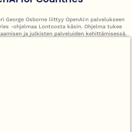
 28 astetta, mutta sateet jatkuvat osalle maata
eri George Osborne liittyy OpenAI:n palvelukseen
ries -ohjelmaa Lontoosta käsin. Ohjelma tukee
saamisen ja julkisten palveluiden kehittämisessä.