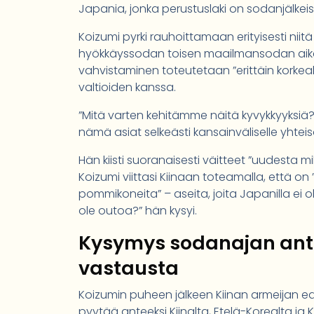
Japania, jonka perustuslaki on sodanjälkeis
Koizumi pyrki rauhoittamaan erityisesti niit
hyökkäyssodan toisen maailmansodan aikan
vahvistaminen toteutetaan ”erittäin korkeal
valtioiden kanssa.
”Mitä varten kehitämme näitä kyvykkyyksiä? J
nämä asiat selkeästi kansainväliselle yhteisö
Hän kiisti suoranaisesti väitteet ”uudesta mi
Koizumi viittasi Kiinaan toteamalla, että on
pommikoneita” – aseita, joita Japanilla ei ole
ole outoa?” hän kysyi.
Kysymys sodanajan antee
vastausta
Koizumin puheen jälkeen Kiinan armeijan ed
pyytää anteeksi Kiinalta, Etelä-Korealta j