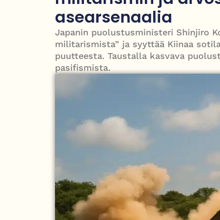
puolesta
asearsenaalia
PT Vatanen antoi porttikiellon Juhana Tegelbergil
Japanin puolustusministeri Shinjiro K
militarismista” ja syyttää Kiinaa soti
puutteesta. Taustalla kasvava puolustu
pasifismista.