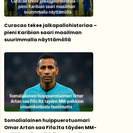
Curacao tekee jalkapallohistoriaa –
pieni Karibian saari maailman
suurimmalla näyttämöllä
Somalialainen huippuerotuomari
Omar Artan saa Fifa:lta täyden MM-