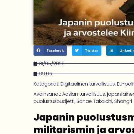
Facebook
Twitter
LinkedI
31/05/2026
09:05
Kategoriat:
Digitaalinen turvallisuus
,
EU-polit
Avainsanat:
Aasian turvallisuus
,
japanilaine
puolustusbudjetti
,
Sanae Takaichi
,
Shangri
Japanin puolustusmi
militarismin ja arv