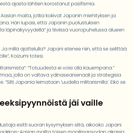
estä ajasta lähtien korostanut pasifismia.
ä Aasian maita, jotka kokivat Japanin miehityksen ja
a. Hän lupasi, että Japanin puolustuksen
la läpinäkyvyydellä” ja tiiviissä vuoropuhelussa alueen
a millä ajattelulla? Japani etenee niin, että se selittää
lle”, Koizumi totesi.
litarismista”: ”Totuudesta ei voisi olla kauempana.”
 ”maa, jolla on valtava ydinasearsenaali ja strategisia
. ”Silti Japania leimataan ’uudella militarismilla’. Eikö se
ksipyynnöistä jäi vaille
ustaja esitti suoran kysymyksen siitä, aikooko Japani
a Kaakkois-Aasian mailta toisen maailmansodan aikaisia