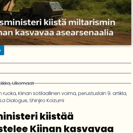
n
iikka
,
Ulkomaat
n ruoka
,
Kiinan sotilaallinen voima
,
perustuslain 9. artikla
,
-La Dialogue
,
Shinjiro Koizumi
nisteri kiistää
ostelee Kiinan kasvavaa