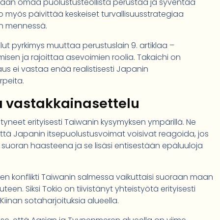
maan omaa puolustusteollista perustaa ja syventää
koo myös päivittää keskeiset turvallisuusstrategiaa
un mennessä.
ollut pyrkimys muuttaa perustuslain 9. artiklaa –
misen ja rajoittaa asevoimien roolia. Takaichi on
jaus ei vastaa enää realistisesti Japanin
rpeita.
a vastakkainasettelu
istyneet erityisesti Taiwanin kysymyksen ympärillä. Ne
että Japanin itsepuolustusvoimat voisivat reagoida, jos
n suoran haasteena ja se lisäsi entisestään epäluuloja
en konflikti Taiwanin salmessa vaikuttaisi suoraan maan
teen. Siksi Tokio on tiivistänyt yhteistyötä erityisesti
iinan sotaharjoituksia alueella.