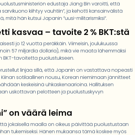
lustusministeriön edustaja Jiang Bin varoitti, että
arvikuono kiihtyy vauhtiin”, ja kehotti kansainvälistä
, mitä hän kutsui Japanin ”uusi-militarismiksi”.
ti kasvaa – tavoite 2 % BKT:stä
esti jo 12 vuotta peräkkäin. Viimeisin, joulukuussa
 (noin 57 miljardia dollaria), mikä vie maata lähemmäksi
in BKT-tavoitetta puolustukseen.
ustellut linjaa sillä, että Japanin on vastattava nopeasti
Kiinan sotilaallinen nousu, Korean niemimaan jännitteet
 nähdään keskeisinä uhkaskenaarioina. Hallituksen
aan uskottavan pelotteen ja puolustuskyvyn
mi” on väärä leima
tä jokaisella maalla on oikeus päivittää puolustustaan
n rauhan tukemiseksi. Hänen mukaansa tämä koskee myös