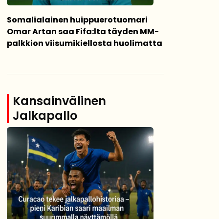
Somalialainen huippuerotuomari
Omar Artan saa Fifa:lta täyden MM-
palkkion viisumikiellosta huolimatta
Kansainvälinen
Jalkapallo