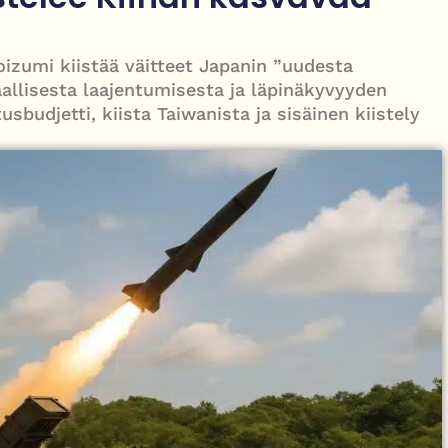
le – tiukka välienselvittely PTV Gymillä tallentui videolle
oizumi kiistää väitteet Japanin ”uudesta
laallisesta laajentumisesta ja läpinäkyvyyden
sbudjetti, kiista Taiwanista ja sisäinen kiistely