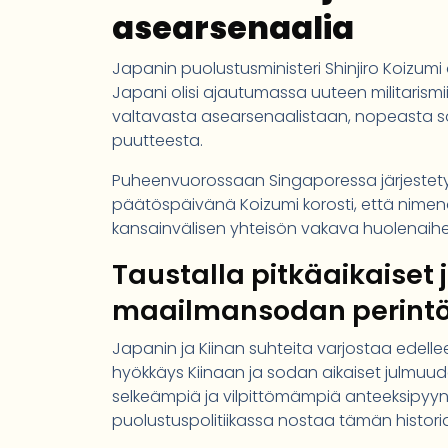
asearsenaalia
Japanin puolustusministeri Shinjiro Koizumi 
Japani olisi ajautumassa uuteen militarismi
valtavasta asearsenaalistaan, nopeasta sot
puutteesta.
Puheenvuorossaan Singaporessa järjestetyn
päätöspäivänä Koizumi korosti, että nimen
kansainvälisen yhteisön vakava huolenaihe
Taustalla pitkäaikaiset j
maailmansodan perint
Japanin ja Kiinan suhteita varjostaa edelle
hyökkäys Kiinaan ja sodan aikaiset julmuud
selkeämpiä ja vilpittömämpiä anteeksipyyntö
puolustuspolitiikassa nostaa tämän historian