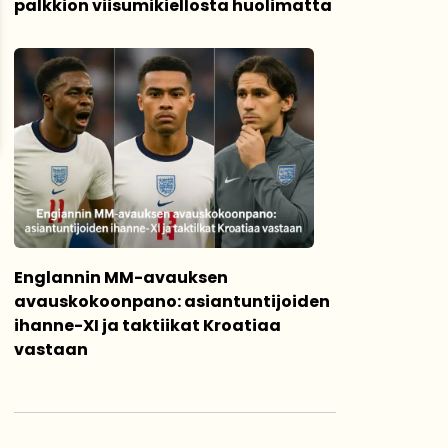
palkkion viisumikiellosta huolimatta
Englannin MM-avauksen
avauskokoonpano: asiantuntijoiden
ihanne-XI ja taktiikat Kroatiaa
vastaan