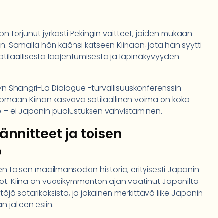
on torjunut jyrkästi Pekingin väitteet, joiden mukaan
in. Samalla hän käänsi katseen Kiinaan, jota hän syytti
ilaallisesta laajentumisesta ja läpinäkyvyyden
 Shangri-La Dialogue -turvallisuuskonferenssin
omaan Kiinan kasvava sotilaallinen voima on koko
 – ei Japanin puolustuksen vahvistaminen.
ännitteet ja toisen
ö
en toisen maailmansodan historia, erityisesti Japanin
et. Kiina on vuosikymmenten ajan vaatinut Japanilta
jä sotarikoksista, ja jokainen merkittävä liike Japanin
 jälleen esiin.