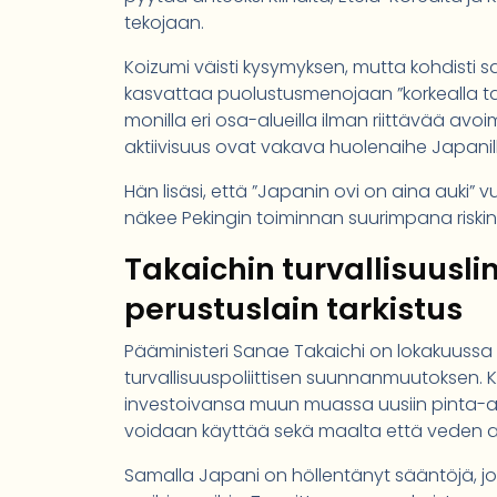
tekojaan.
Koizumi väisti kysymyksen, mutta kohdisti 
kasvattaa puolustusmenojaan ”korkealla taso
monilla eri osa-alueilla ilman riittävää avoi
aktiivisuus ovat vakava huolenaihe Japanille
Hän lisäsi, että ”Japanin ovi on aina auki” v
näkee Pekingin toiminnan suurimpana riski
Takaichin turvallisuusli
perustuslain tarkistus
Pääministeri Sanae Takaichi on lokakuussa
turvallisuuspoliittisen suunnanmuutoksen. 
investoivansa muun muassa uusiin pinta-alu
voidaan käyttää sekä maalta että veden a
Samalla Japani on höllentänyt sääntöjä, j