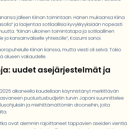
sanansa jälleen Kiinan toimintaan. Hänen mukaansa Kiina
lla” ja laajentaa sotilaallisia kyvykkyyksiään nopeasti
muutta. ”Kiinan ulkoinen toimintatapa ja sotilaallinen
 ja kansainväliselle yhteisölle”, Koizumi sanoi.
uoropuhelulle Kiinan kanssa, mutta viesti oli selvä: Tokio
nä alueen vakaudelle.
nja: uudet asejärjestelmät ja
 2025 alkaneella kaudellaan käynnistänyt merkittävän
Kasvaneen puolustusbudjetin turvin Japani suunnittelee
sohjuksiin ja miehittämättömiin drooneihin, joita
lta.
otka ovat aiemmin rajoittaneet tappavien aseiden vientiä