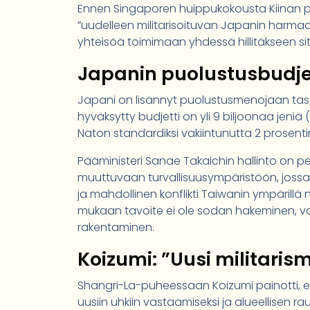
Ennen Singaporen huippukokousta Kiinan puo
”uudelleen militarisoituvan Japanin harmaa s
yhteisöä toimimaan yhdessä hillitäkseen sitä
Japanin puolustusbudjet
Japani on lisännyt puolustusmenojaan tasais
hyväksytty budjetti on yli 9 biljoonaa jeniä
Naton standardiksi vakiintunutta 2 prosent
Pääministeri Sanae Takaichin hallinto on per
muuttuvaan turvallisuusympäristöön, jossa 
ja mahdollinen konflikti Taiwanin ympärillä
mukaan tavoite ei ole sodan hakeminen, v
rakentaminen.
Koizumi: ”Uusi militaris
Shangri-La-puheessaan Koizumi painotti, et
uusiin uhkiin vastaamiseksi ja alueellise