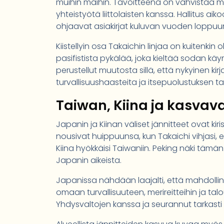
muihin maihin. Tavoitteena on vahvistaa 
yhteistyötä liittolaisten kanssa. Hallitus ai
ohjaavat asiakirjat kuluvan vuoden loppu
Kiistellyin osa Takaichin linjaa on kuitenkin 
pasifistista pykälää, joka kieltää sodan käy
perustellut muutosta sillä, että nykyinen kir
turvallisuushaasteita ja itsepuolustuksen ta
Taiwan, Kiina ja kasvav
Japanin ja Kiinan väliset jännitteet ovat kir
nousivat huippuunsa, kun Takaichi vihjasi, 
Kiina hyökkäisi Taiwaniin. Peking näki tämä
Japanin aikeista.
Japanissa nähdään laajalti, että mahdollin
omaan turvallisuuteen, merireitteihin ja talou
Yhdysvaltojen kanssa ja seurannut tarkasti K