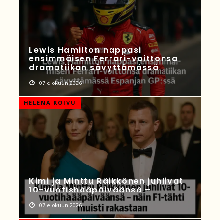
Lewis Hamilton nappasi
ensimmäisen Ferrari-voittonsa
dramatiikan sävyttämässä
07 elokuun 2026
HELENA KOIVU
Kimi ja Minttu Räikkönen juhlivat
10-vuotishääpäiväänsä –
07 elokuun 2026