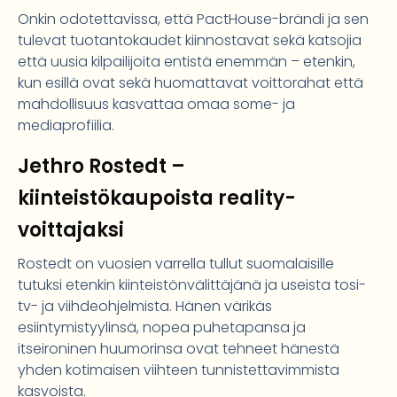
Onkin odotettavissa, että PactHouse-brändi ja sen
tulevat tuotantokaudet kiinnostavat sekä katsojia
että uusia kilpailijoita entistä enemmän – etenkin,
kun esillä ovat sekä huomattavat voittorahat että
mahdollisuus kasvattaa omaa some- ja
mediaprofiilia.
Jethro Rostedt –
kiinteistökaupoista reality-
voittajaksi
Rostedt on vuosien varrella tullut suomalaisille
tutuksi etenkin kiinteistönvälittäjänä ja useista tosi-
tv- ja viihdeohjelmista. Hänen värikäs
esiintymistyylinsä, nopea puhetapansa ja
itseironinen huumorinsa ovat tehneet hänestä
yhden kotimaisen viihteen tunnistettavimmista
kasvoista.