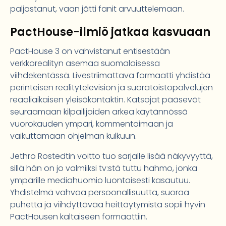
paljastanut, vaan jätti fanit arvuuttelemaan.
PactHouse-ilmiö jatkaa kasvuaan
PactHouse 3 on vahvistanut entisestään
verkkorealityn asemaa suomalaisessa
viihdekentässä. Livestriimattava formaatti yhdistää
perinteisen realitytelevision ja suoratoistopalvelujen
reaaliaikaisen yleisökontaktin. Katsojat pääsevät
seuraamaan kilpailijoiden arkea käytännössä
vuorokauden ympäri, kommentoimaan ja
vaikuttamaan ohjelman kulkuun.
Jethro Rostedtin voitto tuo sarjalle lisää näkyvyyttä,
sillä hän on jo valmiiksi tv:stä tuttu hahmo, jonka
ympärille mediahuomio luontaisesti kasautuu.
Yhdistelmä vahvaa persoonallisuutta, suoraa
puhetta ja viihdyttävää heittäytymistä sopii hyvin
PactHousen kaltaiseen formaattiin.