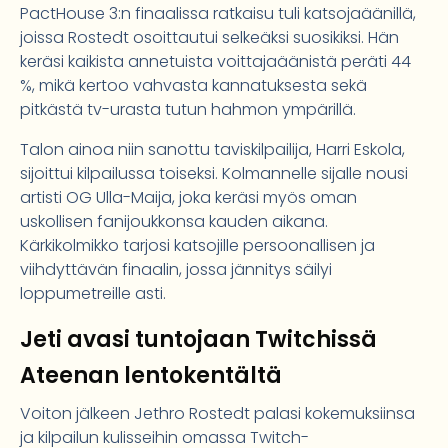
PactHouse 3:n finaalissa ratkaisu tuli katsojaäänillä,
joissa Rostedt osoittautui selkeäksi suosikiksi. Hän
keräsi kaikista annetuista voittajaäänistä peräti 44
%, mikä kertoo vahvasta kannatuksesta sekä
pitkästä tv-urasta tutun hahmon ympärillä.
Talon ainoa niin sanottu taviskilpailija, Harri Eskola,
sijoittui kilpailussa toiseksi. Kolmannelle sijalle nousi
artisti OG Ulla-Maija, joka keräsi myös oman
uskollisen fanijoukkonsa kauden aikana.
Kärkikolmikko tarjosi katsojille persoonallisen ja
viihdyttävän finaalin, jossa jännitys säilyi
loppumetreille asti.
Jeti avasi tuntojaan Twitchissä
Ateenan lentokentältä
Voiton jälkeen Jethro Rostedt palasi kokemuksiinsa
ja kilpailun kulisseihin omassa Twitch-