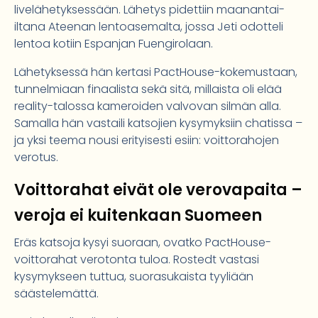
livelähetyksessään. Lähetys pidettiin maanantai-
iltana Ateenan lentoasemalta, jossa Jeti odotteli
lentoa kotiin Espanjan Fuengirolaan.
Lähetyksessä hän kertasi PactHouse-kokemustaan,
tunnelmiaan finaalista sekä sitä, millaista oli elää
reality-talossa kameroiden valvovan silmän alla.
Samalla hän vastaili katsojien kysymyksiin chatissa –
ja yksi teema nousi erityisesti esiin: voittorahojen
verotus.
Voittorahat eivät ole verovapaita –
veroja ei kuitenkaan Suomeen
Eräs katsoja kysyi suoraan, ovatko PactHouse-
voittorahat verotonta tuloa. Rostedt vastasi
kysymykseen tuttua, suorasukaista tyyliään
säästelemättä.