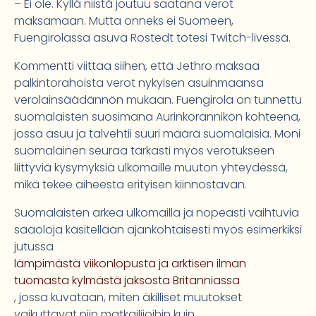
– Ei ole. Kyllä niistä joutuu saatana verot
maksamaan. Mutta onneks ei Suomeen,
Fuengirolassa asuva Rostedt totesi Twitch-livessä.
Kommentti viittaa siihen, että Jethro maksaa
palkintorahoista verot nykyisen asuinmaansa
verolainsäädännön mukaan. Fuengirola on tunnettu
suomalaisten suosimana Aurinkorannikon kohteena,
jossa asuu ja talvehtii suuri määrä suomalaisia. Moni
suomalainen seuraa tarkasti myös verotukseen
liittyviä kysymyksiä ulkomaille muuton yhteydessä,
mikä tekee aiheesta erityisen kiinnostavan.
Suomalaisten arkea ulkomailla ja nopeasti vaihtuvia
sääoloja käsitellään ajankohtaisesti myös esimerkiksi
jutussa
lämpimästä viikonlopusta ja arktisen ilman
tuomasta kylmästä jaksosta Britanniassa
, jossa kuvataan, miten äkilliset muutokset
vaikuttavat niin matkailijoihin kuin