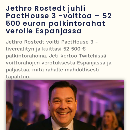
Grenfellin tornon palo: yhdeksäs vuosipäivä erityisen raskas omaisille
Jethro Rostedt juhli
PactHouse 3 -voittoa – 52
Turistijuna kaatui Cártaman tapasjuhlilla – 17 loukkaantui Espanjassa
500 euron palkintorahat
Työläistaustainen kansanedustaja avaa 30-vuotisen taistelunsa
verolle Espanjassa
kuukautisterveyden ja endometrioosin hoidon puolesta
Jethro Rostedt voitti PactHouse 3 -
PT Vatanen antoi porttikiellon Juhana Tegelbergille – tiukka
liverealityn ja kuittasi 52 500 €
palkintorahoina. Jeti kertoo Twitchissä
välienselvittely PTV Gymillä tallentui videolle
voittorahojen verotuksesta Espanjassa ja
paljastaa, mitä rahalle mahdollisesti
tapahtuu.