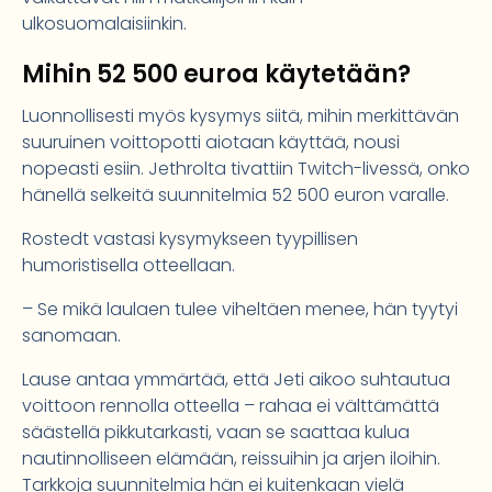
ulkosuomalaisiinkin.
Mihin 52 500 euroa käytetään?
Luonnollisesti myös kysymys siitä, mihin merkittävän
suuruinen voittopotti aiotaan käyttää, nousi
nopeasti esiin. Jethrolta tivattiin Twitch-livessä, onko
hänellä selkeitä suunnitelmia 52 500 euron varalle.
Rostedt vastasi kysymykseen tyypillisen
humoristisella otteellaan.
– Se mikä laulaen tulee viheltäen menee, hän tyytyi
sanomaan.
Lause antaa ymmärtää, että Jeti aikoo suhtautua
voittoon rennolla otteella – rahaa ei välttämättä
säästellä pikkutarkasti, vaan se saattaa kulua
nautinnolliseen elämään, reissuihin ja arjen iloihin.
Tarkkoja suunnitelmia hän ei kuitenkaan vielä