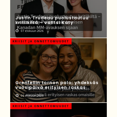
Justin Trudeau puolustautuu
kritiikiltä – valitsi Katy
07 elokuun 2026
KRIISIT JA ONNETTOMUUDET
Grenfellin tornon palo: yhdeksäs
vuosipäivä erityisen raskas
06 elokuun 2026
KRIISIT JA ONNETTOMUUDET