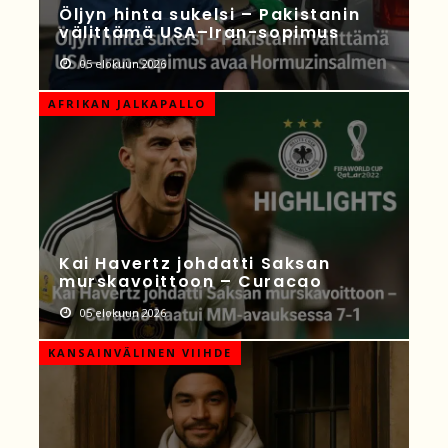
Öljyn hinta sukelsi – Pakistanin
välittämä USA–Iran-sopimus
05 elokuun 2026
AFRIKAN JALKAPALLO
Kai Havertz johdatti Saksan
murskavoittoon – Curacao
05 elokuun 2026
KANSAINVÄLINEN VIIHDE