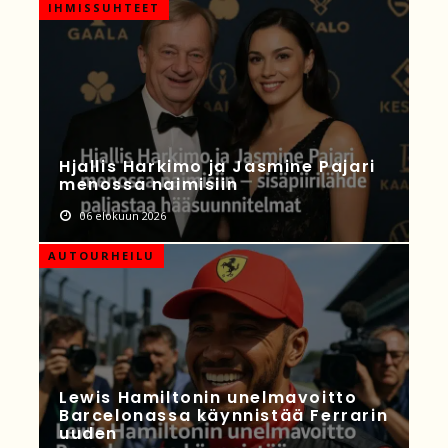
IHMISSUHTEET
Hjallis Harkimo ja Jasmine Pajari
menossa naimisiin
06 elokuun 2026
AUTOURHEILU
Lewis Hamiltonin unelmavoitto
Barcelonassa käynnistää Ferrarin
uuden