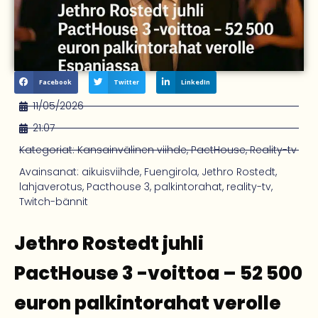
Facebook
Twitter
LinkedIn
11/05/2026
21:07
Kategoriat:
Kansainvälinen viihde
,
PactHouse
,
Reality-tv
Avainsanat:
aikuisviihde
,
Fuengirola
,
Jethro Rostedt
,
lahjaverotus
,
Pacthouse 3
,
palkintorahat
,
reality-tv
,
Twitch-bännit
Jethro Rostedt juhli
PactHouse 3 -voittoa – 52 500
euron palkintorahat verolle