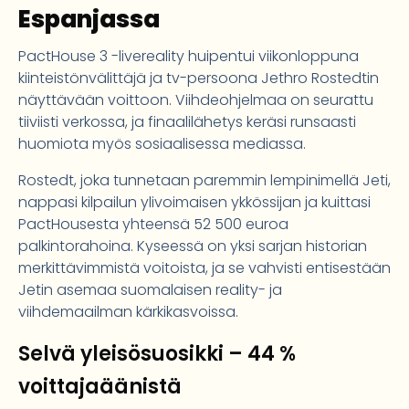
Espanjassa
PactHouse 3 -livereality huipentui viikonloppuna
kiinteistönvälittäjä ja tv-persoona Jethro Rostedtin
näyttävään voittoon. Viihdeohjelmaa on seurattu
tiiviisti verkossa, ja finaalilähetys keräsi runsaasti
huomiota myös sosiaalisessa mediassa.
Rostedt, joka tunnetaan paremmin lempinimellä Jeti,
nappasi kilpailun ylivoimaisen ykkössijan ja kuittasi
PactHousesta yhteensä 52 500 euroa
palkintorahoina. Kyseessä on yksi sarjan historian
merkittävimmistä voitoista, ja se vahvisti entisestään
Jetin asemaa suomalaisen reality- ja
viihdemaailman kärkikasvoissa.
Selvä yleisösuosikki – 44 %
voittajaäänistä