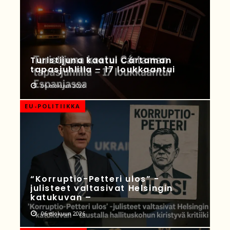
Turistijuna kaatui Cártaman
tapasjuhlilla – 17 loukkaantui
06 elokuun 2026
EU-POLITIIKKA
“Korruptio-Petteri ulos” -
julisteet valtasivat Helsingin
katukuvan –
06 elokuun 2026