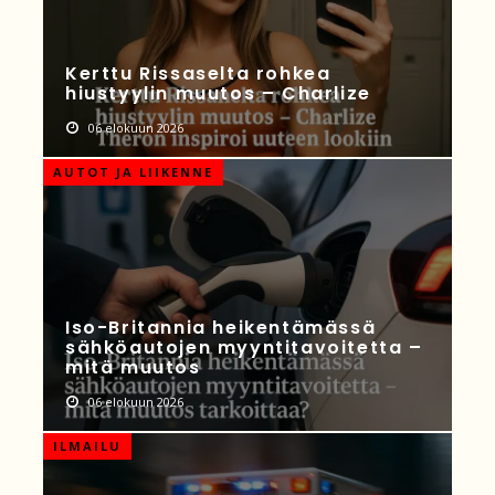
Kerttu Rissaselta rohkea
hiustyylin muutos – Charlize
06 elokuun 2026
AUTOT JA LIIKENNE
Iso-Britannia heikentämässä
sähköautojen myyntitavoitetta –
mitä muutos
06 elokuun 2026
ILMAILU