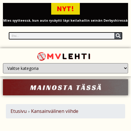
NYT!
Mies syytteessä, kun auto rysäytti läpi keilahallin seinän Derbyshiressä
New Yorkin NBA-mestaruusjuhlat riistäytyivät käsistä – teini ammuttiin
ja busseja sytytettiin tuleen Manhattanilla
Kimi ja Minttu Räikkönen juhlivat 10-vuotishääpäiväänsä – näin F1-
tähti muisti rakastaan
Nigel Farage vaatii ulkomaalaisten sulkemista pois sosiaalisesta
asuntotuotannosta
Painumat sillan lähellä pysäyttivät junaliikenteen Gatwickin
lentoasemalle
Etusivu
Kansainvälinen viihde
»
Justin Trudeau puolustautuu kritiikiltä – valitsi Katy Perryn
esiintymisen Kanadan MM-avauksen sijaan