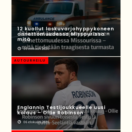
12 kuollut laskuvarjohyppykoneen
onnettomuudessa Missourissa –
mitä
06 elokuun 2026
AUTOURHEILU
Englannin Testijoukkueelle uusi
kolaus – Ollie Robinson
06 elokuun 2026