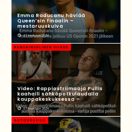
Emma Raducanu häviää
Queen’sin finaalin –
mestaruuskuiva
07 elokuun 2026
KANSAINVÄLINEN VIIHDE
Video: Rappiostriimaaja Pullis
kaahaili sähköpotkulaudalla
kauppakeskuksessa –
07 elokuun 2026
AUTOURHEILU