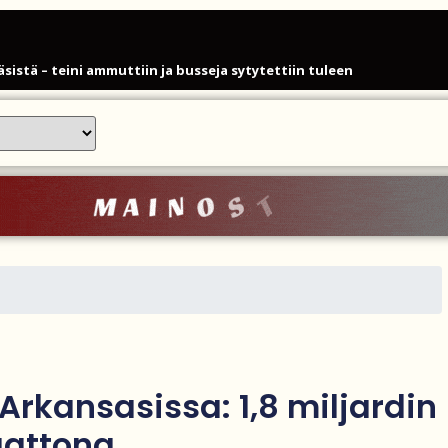
istä – teini ammuttiin ja busseja sytytettiin tuleen
äiväänsä – näin F1-tähti muisti rakastaan
pois sosiaalisesta asuntotuotannosta
een Gatwickin lentoasemalle
si Katy Perryn esiintymisen Kanadan MM-avauksen sijaan
yisen raskas omaisille
loukkaantui Espanjassa
isen taistelunsa kuukautisterveyden ja endometrioosin hoidon
 Arkansasissa: 1,8 miljardin
uaattona