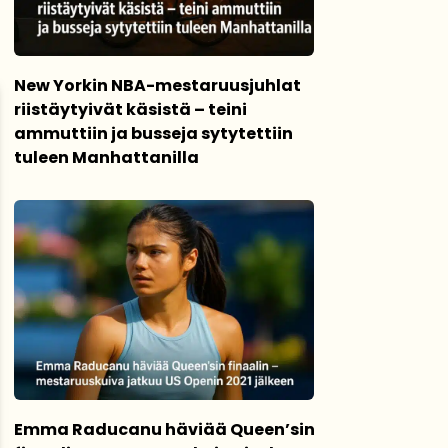
New Yorkin NBA-mestaruusjuhlat
riistäytyivät käsistä – teini
ammuttiin ja busseja sytytettiin
tuleen Manhattanilla
Emma Raducanu häviää Queen’sin