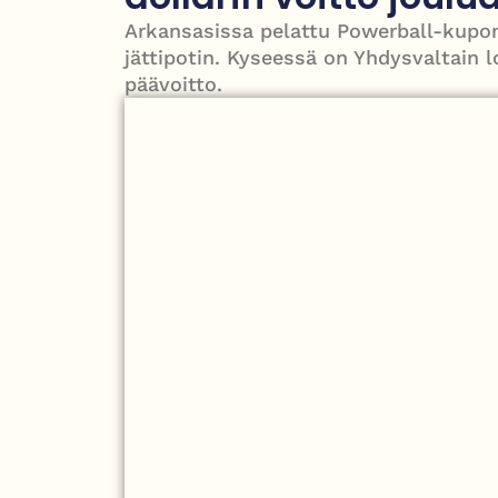
PT Vatanen antoi porttikiellon Juhana Tegelbergil
Arkansasissa pelattu Powerball-kuponki
Iso-Britannia heikentämässä sähköautojen myyn
jättipotin. Kyseessä on Yhdysvaltain l
päävoitto.