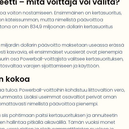
etti – mitä voittaja voi valita?
htoa voiton nostamiseen. Ensimmäinen on kertasuoritus,
kon käteissumman, mutta nimellistä päävoittoa
a on noin 834,9 miljoonan dollarin kertasuoritus
17 miljardin dollarin päävoitto maksetaan useassa erässä
esti kasvavia, eli ensimmäiset vuosierät ovat pienempiä
n osa Powerball-voittajista valitsee kertasuorituksen,
svaltaa varojen sijoittamiseen ja käyttöön.
in kokoa
 tuloa. Powerball-voittoihin kohdistuu liittovaltion vero,
tosummasta. Lisäksi useimmat osavaltiot perivät oman
mattavasti nimellistä päävoittoa pienempi.
siis pohtimaan paitsi kertasuorituksen ja annuiteetin
den hallintaa pitkällä aikavälillä. Tämän vuoksi monet