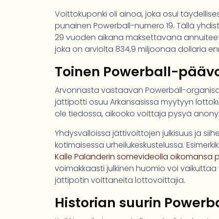
Voittokuponki oli ainoa, joka osui täydellises
punainen Powerball-numero 19. Tällä yhdist
29 vuoden aikana maksettavana annuiteet
joka on arviolta 834,9 miljoonaa dollaria en
Toinen Powerball-päävo
Arvonnasta vastaavan Powerball-organisaa
jättipotti osuu Arkansasissa myytyyn lottokupo
ole tiedossa, aikooko voittaja pysyä anony
Yhdysvalloissa jättivoittojen julkisuus ja si
kotimaisessa urheilukeskustelussa. Esimerkik
Kalle Palanderin somevideolla oikomansa pe
voimakkaasti julkinen huomio voi vaikuttaa
jättipotin voittaneita lottovoittajia.
Historian suurin Powerba