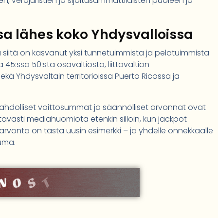
en, verojuristien ja sijoitusammattilaisten puoleen jo
sa lähes koko Yhdysvalloissa
ja siitä on kasvanut yksi tunnetuimmista ja pelatuimmista
a 45:ssä 50:stä osavaltiosta, liittovaltion
kä Yhdysvaltain territorioissa Puerto Ricossa ja
ahdolliset voittosummat ja säännölliset arvonnat ovat
ltavasti mediahuomiota etenkin silloin, kun jackpot
arvonta on tästä uusin esimerkki – ja yhdelle onnekkaalle
uma.