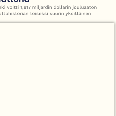
le – tiukka välienselvittely PTV Gymillä tallentui videolle
 voitti 1,817 miljardin dollarin jouluaaton
titavoitetta – mitä muutos tarkoittaa?
ottohistorian toiseksi suurin yksittäinen