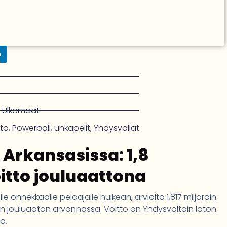
n
,
Ulkomaat
tto
,
Powerball
,
uhkapelit
,
Yhdysvallat
 Arkansasissa: 1,8
oitto jouluaattona
le onnekkaalle pelaajalle huikean, arviolta 1,817 miljardin
otin jouluaaton arvonnassa. Voitto on Yhdysvaltain loton
o.