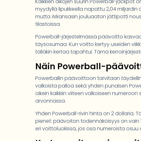
Kaikkien aikojen suurin Powerball-jackpot 
myydyllä lipukkeella napattu 2,04 miljardin 
mutta Arkansasin jouluaaton jättipotti nousee
tilastoissa.
Powerball-järjestelmässä päävoitto kasvaa
täysosumaa. Kun voitto kertyy useiden viikko
tälläkin kertaa tapahtui. Tämä kerroinjärjes
Näin Powerball-päävoit
Powerballin päävoittoon tarvitaan täydellin
valkoista palloa sekä yhden punaisen Pow
oikein kaikkiin viiteen valkoiseen numer
arvonnassa.
Yhden Powerball-rivin hinta on 2 dollaria.
pienet: päävoiton todennäköisyys on vain 1
eri voittoluokissa, jos osa numeroista osuu o