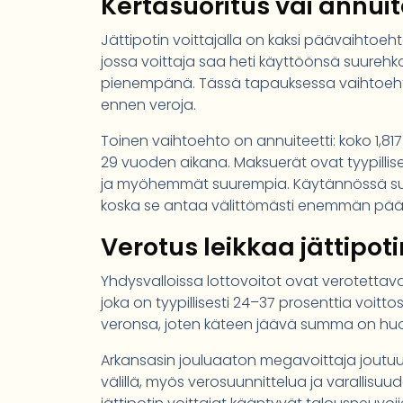
Kertasuoritus vai annuite
Jättipotin voittajalla on kaksi päävaihtoe
jossa voittaja saa heti käyttöönsä suureh
pienempänä. Tässä tapauksessa vaihtoehton
ennen veroja.
Toinen vaihtoehto on annuiteetti: koko 1,8
29 vuoden aikana. Maksuerät ovat tyypillis
ja myöhemmät suurempia. Käytännössä suuri
koska se antaa välittömästi enemmän päätö
Verotus leikkaa jättipot
Yhdysvalloissa lottovoitot ovat verotettavaa
joka on tyypillisesti 24–37 prosenttia voit
veronsa, joten käteen jäävä summa on huo
Arkansasin jouluaaton megavoittaja joutuu 
välillä, myös verosuunnittelua ja varallisuu