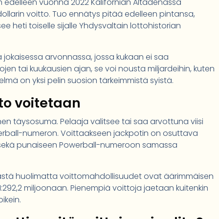
on edelleen vuonna 2022 Kalifornian Altadenassa
dollarin voitto. Tuo ennätys pitää edelleen pintansa,
 heti toiselle sijalle Yhdysvaltain lottohistorian
 jokaisessa arvonnassa, jossa kukaan ei saa
jen tai kuukausien ajan, se voi nousta miljardeihin, kuten
telmä on yksi pelin suosion tärkeimmistä syistä.
to voitetaan
en täysosuma. Pelaaja valitsee tai saa arvottuna viisi
erball-numeron. Voittaakseen jackpotin on osuttava
oon sekä punaiseen Powerball-numeroon samassa
 Tästä huolimatta voittomahdollisuudet ovat äärimmäisen
:292,2 miljoonaan. Pienempiä voittoja jaetaan kuitenkin
ikein.