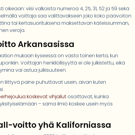
ti oikeaan: viisi valkoista numeroa 4, 25, 31, 52 ja 59 sekä
elmällä voittaja saa valittavakseen joko koko päävoiton
tina tai kertasuorituksena maksettavan käteissumman,
nen veroja.
itto Arkansasissa
tion mukaan kyseessä on vasta toinen kerta, kun
nkiin. Voittajan henkilöllisyyttä ei ole julkistettu, eikä
ymina vai astua julkisuuteen.
ihen liittyvä paine puhuttavat usein, aivan kuten
si
rhejoulua koskevat vihjailut
osoittavat, kuinka
 yksityiselämään – sama ilmiö koskee usein myös
ll-voitto yhä Kaliforniassa