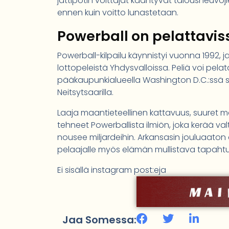
jättipotin voittajat kääntyvät talousneuvoji
ennen kuin voitto lunastetaan.
Powerball on pelattavis
Powerball-kilpailu käynnistyi vuonna 1992, 
lottopeleistä Yhdysvalloissa. Peliä voi pelat
pääkaupunkialueella Washington D.C.:ssä se
Neitsytsaarilla.
Laaja maantieteellinen kattavuus, suuret m
tehneet Powerballista ilmiön, joka kerää va
nousee miljardeihin. Arkansasin jouluaaton 
pelaajalle myös elämän mullistava tapaht
Ei sisällä instagram post:eja
Jaa Somessa: