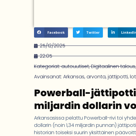
Facebook
Twitter
LinkedI
25/12/2025
22:05
Kategoriat:
autouutiset
,
Digitaalinen talous
Avainsanat:
Arkansas
,
arvonta
,
jättipotti
,
lo
Powerball-jättipotti
miljardin dollarin v
Arkansasissa pelattu Powerball-rivi toi yhdel
dollarin (noin 1,34 miljardin punnan) jättip
historian toiseksi suurin yksittäinen päävoitt