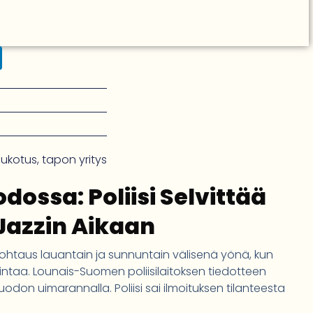
ukotus
,
tapon yritys
dossa: Poliisi Selvittää
 Jazzin Aikaan
ikohtaus lauantain ja sunnuntain välisenä yönä, kun
uhlintaa. Lounais-Suomen poliisilaitoksen tiedotteen
uodon uimarannalla. Poliisi sai ilmoituksen tilanteesta