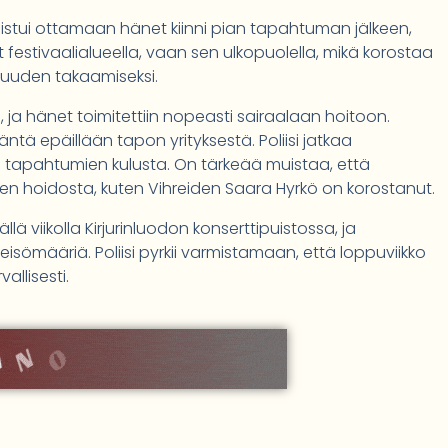
 onnistui ottamaan hänet kiinni pian tapahtuman jälkeen,
 festivaalialueella, vaan sen ulkopuolella, mikä korostaa
isuuden takaamiseksi.
ja hänet toimitettiin nopeasti sairaalaan hoitoon.
 häntä epäillään tapon yrityksestä. Poliisi jatkaa
tapahtumien kulusta. On tärkeää muistaa, että
den hoidosta, kuten Vihreiden Saara Hyrkö on korostanut.
llä viikolla Kirjurinluodon konserttipuistossa, ja
sömääriä. Poliisi pyrkii varmistamaan, että loppuviikko
allisesti.