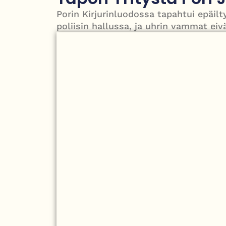
PT Vatanen antoi porttikiellon Juhana Tegelbergille
Porin Kirjurinluodossa tapahtui epäilt
poliisin hallussa, ja uhrin vammat eivä