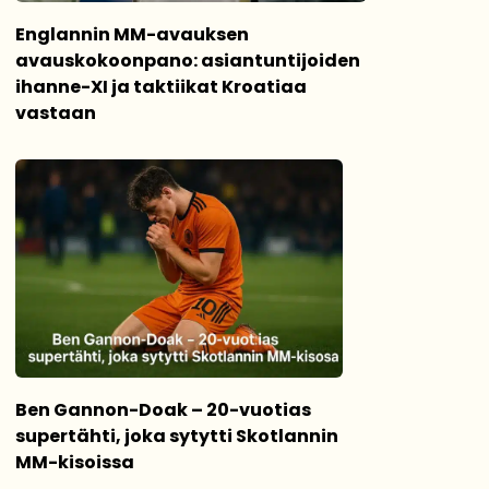
Englannin MM-avauksen
avauskokoonpano: asiantuntijoiden
ihanne-XI ja taktiikat Kroatiaa
vastaan
Ben Gannon-Doak – 20-vuotias
supertähti, joka sytytti Skotlannin
MM-kisoissa