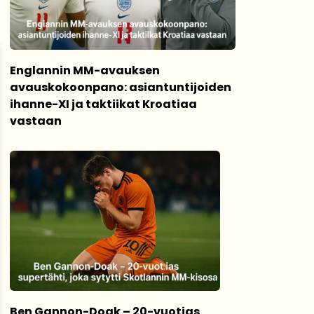
Englannin MM-avauksen
avauskokoonpano: asiantuntijoiden
ihanne-XI ja taktiikat Kroatiaa
vastaan
Ben Gannon-Doak – 20-vuotias