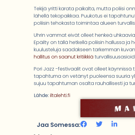
Tekijä yritti karata paikalta, mutta poliisi
lähellä tekopaikkaa. Puukotus ei tapahtunut
poliisin tehokasta toimintaa alueen turvall
Uhrin vammat eivät olleet henkeä uhkaavia, 
Epäilty on tällä hetkellä poliisin hallussa ja
kuulusteluja saadakseen tarkemman kuvan 
hallitus on saanut kritiikkiä
turvallisuusasioi
Pori Jazz -festivaalit ovat olleet käynnissä tä
tapahtuma on vetänyt puoleensa suuria ylei
sujuu tapahtuman osalta rauhallisesti ja turv
Lähde:
iltalehti.fi
Jaa Somessa: