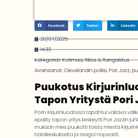
Facebook
Twitter
LinkedIn
20/07/2025
14:33
Kategoriat:
Kotimaa
,
Rikos & Rangaistus
Avainsanat:
Clevelandin poliisi
,
Pori Jazz
,
pu
Puukotus Kirjurinluo
Tapon Yritystä Pori
Porin Kirjurinluodossa tapahtui vakava väl
epäilty tapon yritys keskeytti Pori Jazzin j
mukaan mies puukotti toista miestä Kirjurinl
hätäkeskukselta ja reagoi nopeasti.