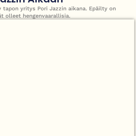
 – tiukka välienselvittely PTV Gymillä tallentui videolle
y tapon yritys Pori Jazzin aikana. Epäilty on
t olleet hengenvaarallisia.