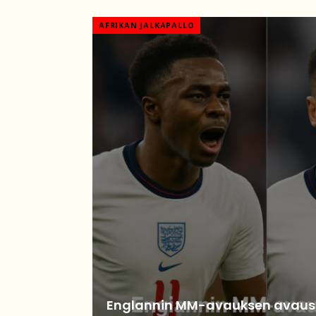
AFRIKAN JALKAPALLO
Englannin MM-avauksen avausko