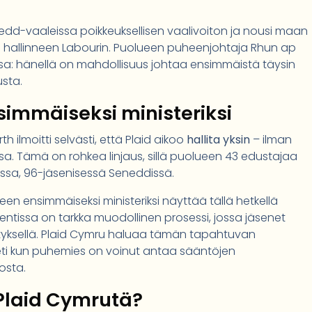
edd-vaaleissa poikkeuksellisen vaalivoiton ja nousi maan
n hallinneen Labourin. Puolueen puheenjohtaja Rhun ap
eessa: hänellä on mahdollisuus johtaa ensimmäistä täysin
sta.
simmäiseksi ministeriksi
h ilmoitti selvästi, että Plaid aikoo
hallita yksin
– ilman
ssa. Tämä on rohkea linjaus, sillä puolueen 43 edustajaa
ssa, 96-jäsenisessä Seneddissä.
seen ensimmäiseksi ministeriksi näyttää tällä hetkellä
entissa on tarkka muodollinen prosessi, jossa jäsenet
tyksellä. Plaid Cymru haluaa tämän tapahtuvan
heti kun puhemies on voinut antaa sääntöjen
osta.
 Plaid Cymrutä?