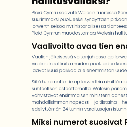
hallitusvallaksi?
Plaid Cymru saavutti Walesin tuoreissa Sen
suurimmaksi puolueeksi syrjäyttäen pitkää
Iorwerth seisoo nyt historiallisessa tilant
Plaid Cymrun muodostamaa Walesin hallitu
Vaalivoitto avaa tien en
Vaalien jälkeisessä voitonjuhlassa ap Iorwert
virallisia koalitioita muiden puolueiden kan
jäävät kuusi paikkaa alle enemmistön uude
Siitä huolimatta tie ap Iorwerthin nimittämi
suhteellisen esteettömältä. Walesin parlam
vahvistavat ensimmäisen ministerin äänes
mahdollisimman nopeasti – jo tiistaina – 
edellyttämän 24 tunnin varoitusajan istunn
Miksi numerot suosivat