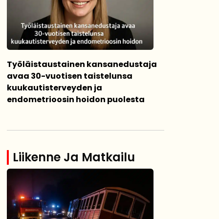
Työläistaustainen kansanedustaja
avaa 30-vuotisen taistelunsa
kuukautisterveyden ja
endometrioosin hoidon puolesta
Liikenne Ja Matkailu