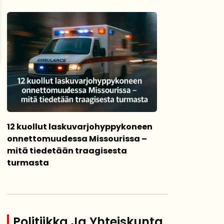
12 kuollut laskuvarjohyppykoneen
onnettomuudessa Missourissa –
mitä tiedetään traagisesta
turmasta
Politiikka Ja Yhteiskunta