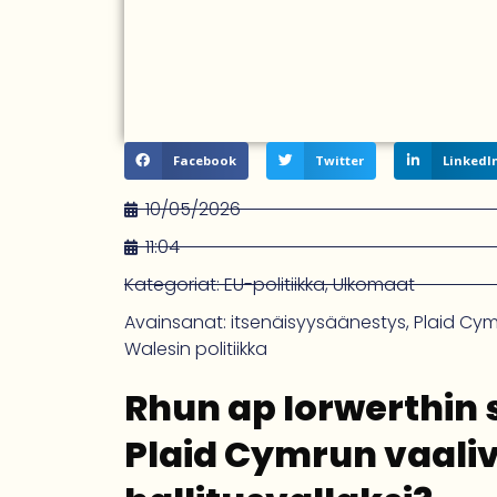
Facebook
Twitter
LinkedI
10/05/2026
11:04
Kategoriat:
EU-politiikka
,
Ulkomaat
Avainsanat:
itsenäisyysäänestys
,
Plaid Cy
Walesin politiikka
Rhun ap Iorwerthin 
Plaid Cymrun vaali