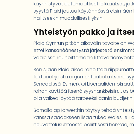
käynnistyvät automaattiset leikkaukset, jotka o
syystä Plaid joutuu käytännössä etsimään k
hallitseekin muodollisesti yksin.
Yhteistyön pakko ja it
Plaid Cymrun pitkän aikavälin tavoite on Wa
ettei
kansanäänestystä järjestetä ensimmä
vaaleissa rauhoittamaan liittovaltiomyönt
Sen sijaan Plaid aikoo rahoittaa
riippumat
faktapohjaista argumentaatiota itsenäisyyd
Seneddissä. Esimerkiksi Liberaalidemokraatt
rahan käyttöä itsenäisyyshankkeisiin. Jos bu
olla vaikea löytää tarpeeksi ääniä budjetin
Samalla ap Iorwerthin täytyy tehdä yhteis
kanssa saadakseen lisää tukea Walesille. L
neuvottelusuhteesta poliittisesti herkkää, m