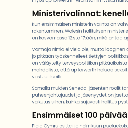
myös ap Iorwerthin virallista nimitystä halli
Ministerivalinnat: kenel
Kun ensimmäisen ministerin valinta on vahv
rakentaminen. Walesin hallituksen minister
on kasvamassa 12:sta 17:ään, mikä antaa a
Varmoja nimiä ei vielä ole, mutta looginen a
jo pitkään työskennelleet tiettyjen politiikka
on väläytelty terveyspolitiikan pitkäaikai
mahdollista, että ap Iorwerth haluaa sekoit
vastuualueille.
Samalla muiden Senedd-jäsenten roolit tark
puheenjohtajuudet ja jäsenyydet on jaettava
vaikutus siihen, kuinka sujuvasti hallitus 
Ensimmäiset 100 päivää:
Plaid Cymru esitteli jo helmikuun puolueko