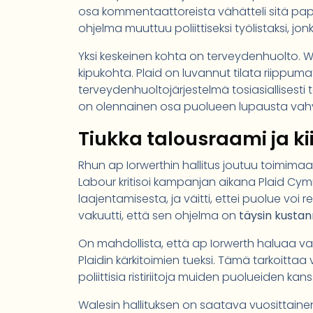
osa kommentaattoreista vähätteli sitä paperin
ohjelma muuttuu poliittiseksi työlistaksi, j
Yksi keskeinen kohta on terveydenhuolto. 
kipukohta. Plaid on luvannut tilata riippuma
terveydenhuoltojärjestelmä tosiasiallisest
on olennainen osa puolueen lupausta vahvis
Tiukka talousraami ja k
Rhun ap Iorwerthin hallitus joutuu toimimaan t
Labour kritisoi kampanjan aikana Plaid Cym
laajentamisesta, ja väitti, ettei puolue voi r
vakuutti, että sen ohjelma on
täysin kusta
On mahdollista, että ap Iorwerth haluaa va
Plaidin kärkitoimien tueksi. Tämä tarkoittaa 
poliittisia ristiriitoja muiden puolueiden kans
Walesin hallituksen on saatava vuosittainen 