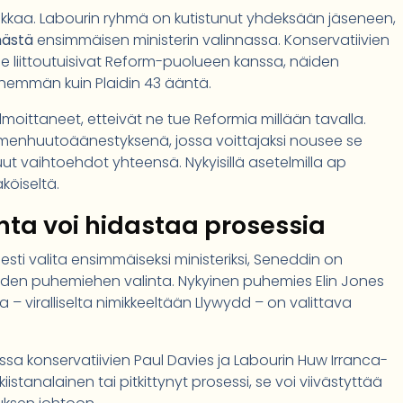
kkaa. Labourin ryhmä on kutistunut yhdeksään jäseneen,
mästä
ensimmäisen ministerin valinnassa. Konservatiivien
e liittoutuisivat Reform-puolueen kanssa, näiden
ähemmän kuin Plaidin 43 ääntä.
ilmoittaneet, etteivät ne tue Reformia millään tavalla.
imenhuutoäänestyksenä, jossa voittajaksi nousee se
 vaihtoehdot yhteensä. Nykyisillä asetelmilla ap
köiseltä.
ta voi hidastaa prosessia
esti valita ensimmäiseksi ministeriksi, Seneddin on
 uuden puhemiehen valinta. Nykyinen puhemies Elin Jones
– viralliselta nimikkeeltään Llywydd – on valittava
a konservatiivien Paul Davies ja Labourin Huw Irranca-
istanalainen tai pitkittynyt prosessi, se voi viivästyttää