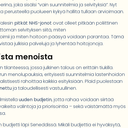
a, joka sisälsi ”vain suunnitelmia ja selvityksiä”. Nyt
onka perusteella puolueen kykyä hallita tullaan arvioimaan.
Walesin
pitkät NHS-jonot
ovat olleet pitkään poliittinen
ttoman selvityksen siitä, miten
i toimii ja miten hoitoon pääsyä voidaan parantaa. Tämä
taa julkisia palveluja ja lyhentää hoitojonoja.
iista menoista
ilanteessa, jossa julkinen talous on erittäin tiukilla.
run menolupauksia, erityisesti suunnitelmia lastenhoidon
ealistisesti rahoittaa kaikkia esityksiään. Plaid puolestaan
nnettu
ja taloudellisesti vastuullinen.
lmistella
uuden budjetin
, jotta rahaa voidaan siirtää
vaikeita valintoja ja priorisointia – sekä väistämättä myös
sa.
budjetti läpi Seneddissä. Mikäli budjettia ei hyväksytä,