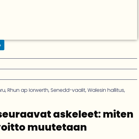
n
mru
,
Rhun ap Iorwerth
,
Senedd-vaalit
,
Walesin hallitus
,
seuraavat askeleet: miten
voitto muutetaan