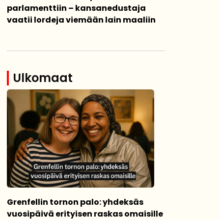
parlamenttiin – kansanedustaja
vaatii lordeja viemään lain maaliin
Ulkomaat
Grenfellin tornon palo: yhdeksäs
vuosipäivä erityisen raskas omaisille