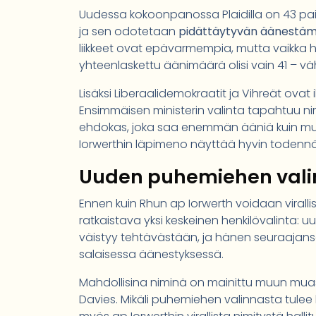
Uudessa kokoonpanossa Plaidilla on 43 pai
ja sen odotetaan
pidättäytyvän äänestä
liikkeet ovat epävarmempia, mutta vaikka h
yhteenlaskettu äänimäärä olisi vain 41 – v
Lisäksi Liberaalidemokraatit ja Vihreät ovat 
Ensimmäisen ministerin valinta tapahtuu n
ehdokas, joka saa enemmän ääniä kuin muut
Iorwerthin läpimeno näyttää hyvin todennä
Uuden puhemiehen valin
Ennen kuin Rhun ap Iorwerth voidaan virallis
ratkaistava yksi keskeinen henkilövalinta:
väistyy tehtävästään, ja hänen seuraajansa 
salaisessa äänestyksessä.
Mahdollisina niminä on mainittu muun muass
Davies. Mikäli puhemiehen valinnasta tulee ki