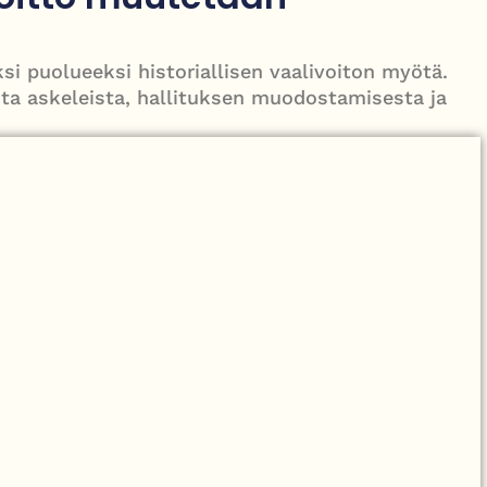
 joka jäi oppositioon mutta muutti politiikan suunnan
i puolueeksi historiallisen vaalivoiton myötä.
sta askeleista, hallituksen muodostamisesta ja