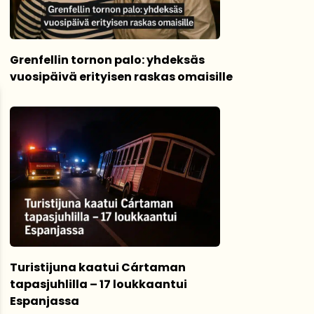
Grenfellin tornon palo: yhdeksäs
vuosipäivä erityisen raskas omaisille
Turistijuna kaatui Cártaman
tapasjuhlilla – 17 loukkaantui
Espanjassa