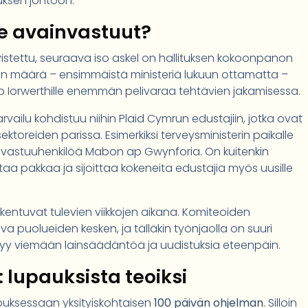
tuksen johtoon.
le avainvastuut?
istettu, seuraava iso askel on hallituksen kokoonpanon
ien määrä – ensimmäistä ministeriä lukuun ottamatta –
p Iorwerthille enemmän pelivaraa tehtävien jakamisessa.
rvailu kohdistuu niihin Plaid Cymrun edustajiin, jotka ovat
sektoreiden parissa. Esimerkiksi terveysministerin paikalle
sta vastuuhenkilöä Mabon ap Gwynforia. On kuitenkin
taa pakkaa ja sijoittaa kokeneita edustajia myös uusille
entuvat tulevien viikkojen aikana. Komiteoiden
 puolueiden kesken, ja tälläkin työnjaolla on suuri
pystyy viemään lainsäädäntöä ja uudistuksia eteenpäin.
 lupauksista teoiksi
kouksessaan yksityiskohtaisen
100 päivän ohjelman
. Silloin