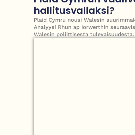
Roy Hattersley – työväenpuolueen modernisoija,
hallitusvallaksi?
Plaid Cymru nousi Walesin suurimmaks
Analyysi Rhun ap Iorwerthin seuraavi
Walesin poliittisesta tulevaisuudesta.