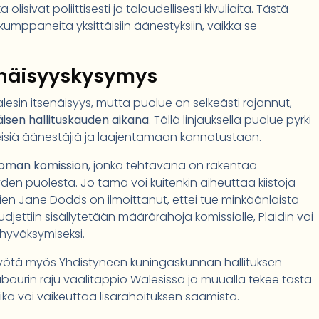
lisivat poliittisesti ja taloudellisesti kivuliaita. Tästä
umppaneita yksittäisiin äänestyksiin, vaikka se
senäisyyskysymys
lesin itsenäisyys, mutta puolue on selkeästi rajannut,
isen hallituskauden aikana
. Tällä linjauksella puolue pyrki
eisiä äänestäjiä ja laajentamaan kannatustaan.
toman komission
, jonka tehtävänä on rakentaa
en puolesta. Jo tämä voi kuitenkin aiheuttaa kiistoja
ien Jane Dodds on ilmoittanut, ettei tue minkäänlaista
djettiin sisällytetään määrärahoja komissiolle, Plaidin voi
 hyväksymiseksi.
työtä myös Yhdistyneen kuningaskunnan hallituksen
abourin raju vaalitappio Walesissa ja muualla tekee tästä
ikä voi vaikeuttaa lisärahoituksen saamista.