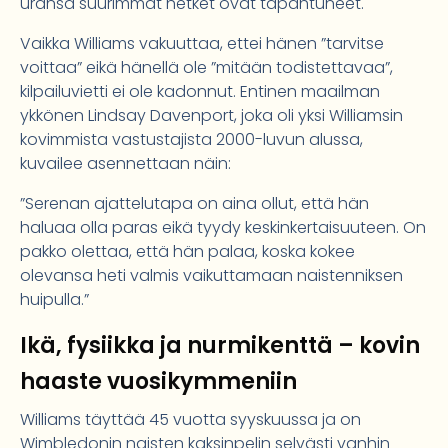
uransa suurimmat hetket ovat tapahtuneet.
Vaikka Williams vakuuttaa, ettei hänen ”tarvitse
voittaa” eikä hänellä ole ”mitään todistettavaa”,
kilpailuvietti ei ole kadonnut. Entinen maailman
ykkönen Lindsay Davenport, joka oli yksi Williamsin
kovimmista vastustajista 2000-luvun alussa,
kuvailee asennettaan näin:
”Serenan ajattelutapa on aina ollut, että hän
haluaa olla paras eikä tyydy keskinkertaisuuteen. On
pakko olettaa, että hän palaa, koska kokee
olevansa heti valmis vaikuttamaan naistenniksen
huipulla.”
Ikä, fysiikka ja nurmikenttä – kovin
haaste vuosikymmeniin
Williams täyttää 45 vuotta syyskuussa ja on
Wimbledonin naisten kaksinpelin selvästi vanhin