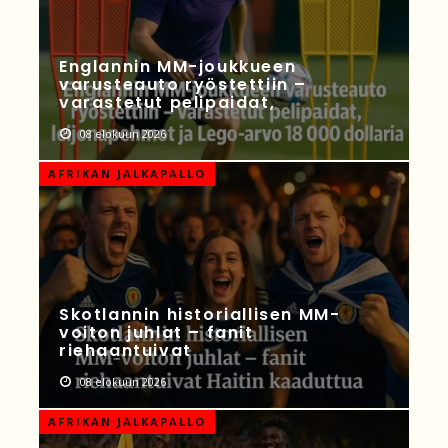
Englannin MM-joukkueen
varusteauto ryöstettiin –
varastetut pelipaidat,
08 elokuun 2026
AFRIKAN JALKAPALLO
Skotlannin historiallisen MM-
voiton juhlat – fanit
riehaantuivat
08 elokuun 2026
AFRIKAN JALKAPALLO