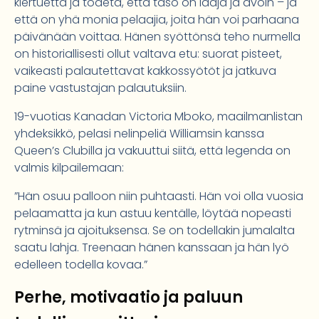
kiertuetta ja todeta, että taso on laaja ja avoin – ja
että on yhä monia pelaajia, joita hän voi parhaana
päivänään voittaa. Hänen syöttönsä teho nurmella
on historiallisesti ollut valtava etu: suorat pisteet,
vaikeasti palautettavat kakkossyötöt ja jatkuva
paine vastustajan palautuksiin.
19-vuotias Kanadan Victoria Mboko, maailmanlistan
yhdeksikkö, pelasi nelinpeliä Williamsin kanssa
Queen’s Clubilla ja vakuuttui siitä, että legenda on
valmis kilpailemaan:
”Hän osuu palloon niin puhtaasti. Hän voi olla vuosia
pelaamatta ja kun astuu kentälle, löytää nopeasti
rytminsä ja ajoituksensa. Se on todellakin jumalalta
saatu lahja. Treenaan hänen kanssaan ja hän lyö
edelleen todella kovaa.”
Perhe, motivaatio ja paluun