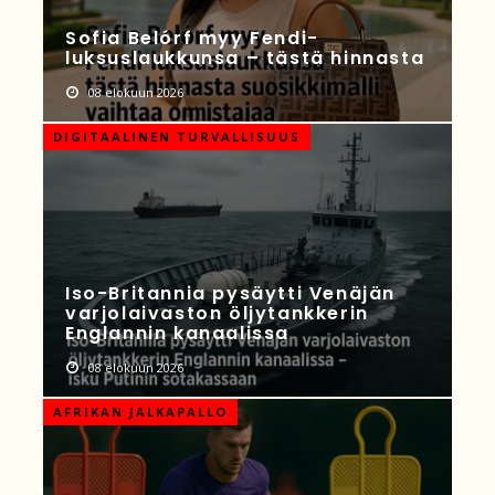
Sofia Belórf myy Fendi-
luksuslaukkunsa – tästä hinnasta
08 elokuun 2026
DIGITAALINEN TURVALLISUUS
Iso-Britannia pysäytti Venäjän
varjolaivaston öljytankkerin
Englannin kanaalissa
08 elokuun 2026
AFRIKAN JALKAPALLO