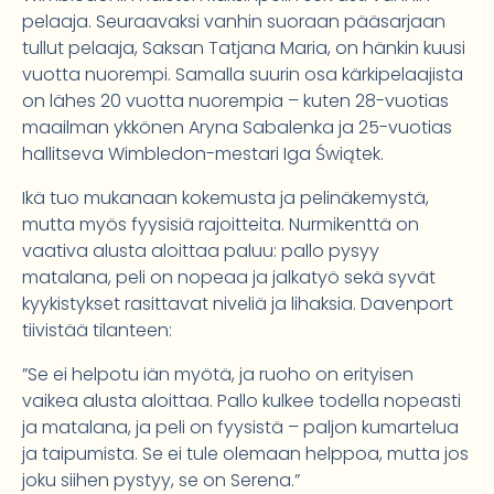
pelaaja. Seuraavaksi vanhin suoraan pääsarjaan
tullut pelaaja, Saksan Tatjana Maria, on hänkin kuusi
vuotta nuorempi. Samalla suurin osa kärkipelaajista
on lähes 20 vuotta nuorempia – kuten 28-vuotias
maailman ykkönen Aryna Sabalenka ja 25-vuotias
hallitseva Wimbledon-mestari Iga Świątek.
Ikä tuo mukanaan kokemusta ja pelinäkemystä,
mutta myös fyysisiä rajoitteita. Nurmikenttä on
vaativa alusta aloittaa paluu: pallo pysyy
matalana, peli on nopeaa ja jalkatyö sekä syvät
kyykistykset rasittavat niveliä ja lihaksia. Davenport
tiivistää tilanteen:
”Se ei helpotu iän myötä, ja ruoho on erityisen
vaikea alusta aloittaa. Pallo kulkee todella nopeasti
ja matalana, ja peli on fyysistä – paljon kumartelua
ja taipumista. Se ei tule olemaan helppoa, mutta jos
joku siihen pystyy, se on Serena.”