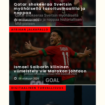
Qatar shokeeraa Sveitsin
myöhäisellä tasoitusmaalilla ja
nappaa
09 elokuun 2026
AFRIKAN JALKAPALLO
Ismael Saibarin kliininen
viimeistely vie Marokon johtoon
09 elokuun 2026
DIGITAALINEN TURVALLISUUS