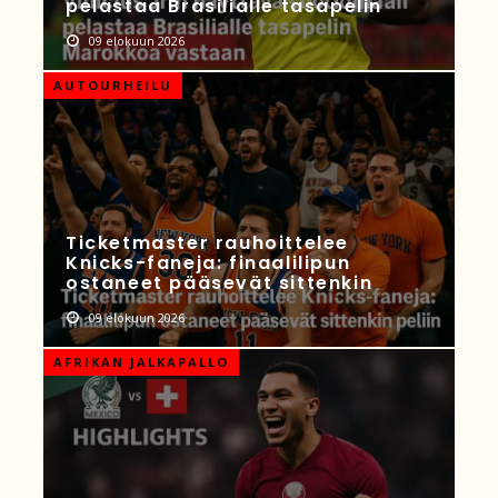
pelastaa Brasilialle tasapelin
09 elokuun 2026
AUTOURHEILU
Ticketmaster rauhoittelee
Knicks-faneja: finaalilipun
ostaneet pääsevät sittenkin
09 elokuun 2026
AFRIKAN JALKAPALLO