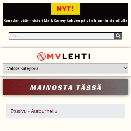
NYT!
Kanadan pääministeri Mark Carney kahden päivän Irlannin-vierailulla
– juuret, kauppa ja turvallisuus yhteistyön ytimessä
Sauli Niinistö ja Jenni Haukio nauttivat Eppu Normaalin
päätöskonsertista Tampereella – kuva Ratinan stadionilta
Mika Poutala vakavassa traktorionnettomuudessa – jalka
murskaantui ja varpaat vaarassa
Venäläiset perheet ”herättävät” Ukrainassa kaatuneita läheisiään
tekoälyn avulla
Onko Britannialla sokea piste UFO-havainnoissa? – UAP-ilmiöiden
Etusivu
Autourheilu
»
tutkinta kyseenalaistetaan
Millaista on työskennellä kahdeksankymppisenä? Ikääntyvien