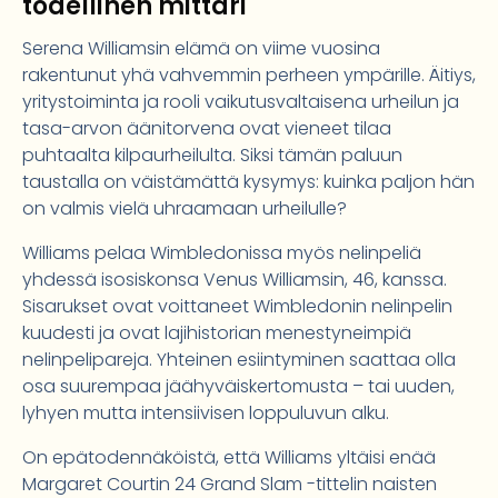
todellinen mittari
Serena Williamsin elämä on viime vuosina
rakentunut yhä vahvemmin perheen ympärille. Äitiys,
yritystoiminta ja rooli vaikutusvaltaisena urheilun ja
tasa-arvon äänitorvena ovat vieneet tilaa
puhtaalta kilpaurheilulta. Siksi tämän paluun
taustalla on väistämättä kysymys: kuinka paljon hän
on valmis vielä uhraamaan urheilulle?
Williams pelaa Wimbledonissa myös nelinpeliä
yhdessä isosiskonsa Venus Williamsin, 46, kanssa.
Sisarukset ovat voittaneet Wimbledonin nelinpelin
kuudesti ja ovat lajihistorian menestyneimpiä
nelinpelipareja. Yhteinen esiintyminen saattaa olla
osa suurempaa jäähyväiskertomusta – tai uuden,
lyhyen mutta intensiivisen loppuluvun alku.
On epätodennäköistä, että Williams yltäisi enää
Margaret Courtin 24 Grand Slam -tittelin naisten