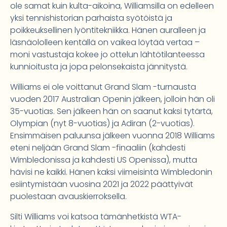
ole samat kuin kulta-aikoina, Williamsilla on edelleen
yksi tennishistorian parhaista syötöistä ja
poikkeuksellinen lyöntitekniikka. Hänen auralleen ja
läsnäololleen kentällä on vaikea löytää vertaa –
moni vastustaja kokee jo ottelun lähtötilanteessa
kunnioitusta ja jopa pelonsekaista jännitystä.
Williams ei ole voittanut Grand Slam -turnausta
vuoden 2017 Australian Openin jälkeen, jolloin hän oli
35-vuotias. Sen jälkeen hän on saanut kaksi tytärtä,
Olympian (nyt 8-vuotias) ja Adiran (2-vuotias).
Ensimmäisen paluunsa jälkeen vuonna 2018 Williams
eteni neljään Grand Slam -finaaliin (kahdesti
Wimbledonissa ja kahdesti US Openissa), mutta
hävisi ne kaikki. Hänen kaksi viimeisintä Wimbledonin
esiintymistään vuosina 2021 ja 2022 päättyivät
puolestaan avauskierroksella.
Silti Williams voi katsoa tämänhetkistä WTA-