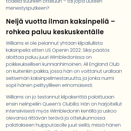
todella suureen otteluun – tai jopa uuteen
menestysputkeen?
Neljä vuotta ilman kaksinpeliä –
rohkea paluu keskuskentälle
Williams ei ole pelannut yhtään kilpailullista
kaksinpeliä sitten US Openin 2022. Siksi päätös
aloittaa paluu juuri Wimbledonissa on
poikkeuksellisen kunnianhimoinen. All England Club
on kuitenkin paikka, jossa hän on voittanut urallaan
seitsemän kaksinpelimestaruutta, ja jonka nurmi
sopii hänen pelityylilleen erinomaisesti.
Williams on jo testannut kilpakenttiä palattuaan
ensin nelinpeliin Queen’s Clubilla. Hän on harjoitellut
intensiivisesti myös Wimbledonin kentillä ja uskoo
olevansa riittävän terävä ja ottelukunnossa
palatakseen huipputasolle juuri siellä, missä hänen