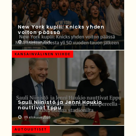
New York kuplii: Knicks yhden
voiton päässä
09 elokuun 2026
KANSAINVÄLINEN VIIHDE
Sauli Niinistö ja Jenni Haukio
nauttivat Eppu
09 elokuun 2026
AUTOUUTISET