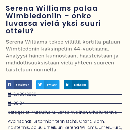
työntekijöiden arki ja haasteet
Serena Williams palaa
Iso-Britannia pysäytti Venäjän varjolaivaston öljytankkerin Englannin
Wimbledoniin – onko
luvassa vielä yksi suuri
kanaalissa – isku Putinin sotakassaan
ottelu?
Mies syytteessä, kun auto rysäytti läpi keilahallin seinän Derbyshiressä
Serena Williams tekee villillä kortilla paluun
New Yorkin NBA-mestaruusjuhlat riistäytyivät käsistä – teini ammuttiin
Wimbledonin kaksinpeliin 44-vuotiaana.
ja busseja sytytettiin tuleen Manhattanilla
Analyysi hänen kunnostaan, haasteistaan ja
mahdollisuuksistaan vielä yhteen suureen
Kimi ja Minttu Räikkönen juhlivat 10-vuotishääpäiväänsä – näin F1-
taisteluun nurmella.
tähti muisti rakastaan
Facebook
Twitter
LinkedIn
27/06/2026
08:04
Kategoriat:
Autourheilu
,
Kansainvälinen urheilu
,
tennis
Avainsanat:
Britannian tennistähti
,
Grand Slam
,
naistennis
,
paluu urheiluun
,
Serena Williams
,
urheilu-ura
,