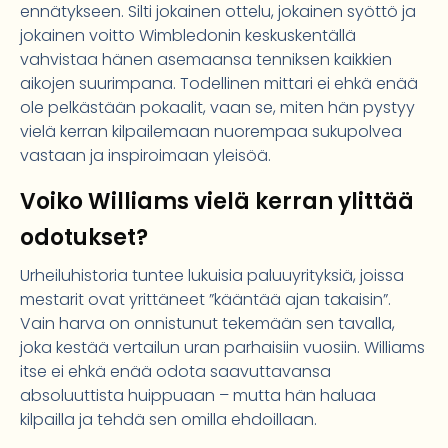
ennätykseen. Silti jokainen ottelu, jokainen syöttö ja
jokainen voitto Wimbledonin keskuskentällä
vahvistaa hänen asemaansa tenniksen kaikkien
aikojen suurimpana. Todellinen mittari ei ehkä enää
ole pelkästään pokaalit, vaan se, miten hän pystyy
vielä kerran kilpailemaan nuorempaa sukupolvea
vastaan ja inspiroimaan yleisöä.
Voiko Williams vielä kerran ylittää
odotukset?
Urheiluhistoria tuntee lukuisia paluuyrityksiä, joissa
mestarit ovat yrittäneet ”kääntää ajan takaisin”.
Vain harva on onnistunut tekemään sen tavalla,
joka kestää vertailun uran parhaisiin vuosiin. Williams
itse ei ehkä enää odota saavuttavansa
absoluuttista huippuaan – mutta hän haluaa
kilpailla ja tehdä sen omilla ehdoillaan.