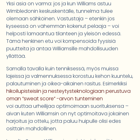
Yksi asia on varma: jos ja kun Williams astuu
Wimbledonin keskuskentälle, tunnelma tulee
olemaan sähköinen. Vastustaja – etenkin jos
kyseessä on vähemmän kokenut pelaaja – voi
helposti lamaantua tilanteen ja yleisön edessä.
Tämä henkinen etu voi kompensoida fyysisiä
puutteita ja antaa Williamsille mahdollisuuden
yllättää.
Samalla tavalla kuin tenniksessä, myös muissa
lajeissa ja valmennuksessa korostuu kehon kuuntelu,
palautuminen ja oikea-aikainen rasitus. Esimerkiksi
hikoilupisteisiin ja nesteytysteknologiaan perustuva
oman ”sweat score” -arvon tunteminen
voi auttaa urheilijaa optimoimaan suorituksensa –
aivan kuten Williamsin on nyt optimoitava jokainen
harjoitus ja ottelu, jotta paluu huipulle olisi edes
osittain mahdollinen.