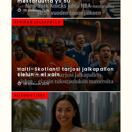
mestaruutta yli 50
08 elokuun 2026
AFRIKAN JALKAPALLO
Haiti–Skotlanti tarjosi jalkapallon
sielun – ei vain
08 elokuun 2026
AUTOUUTISET