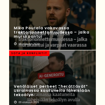
Mika Poutala vakavassa
traktorionnettomuudessa – jalka
murskaantui
09 elokuun 2026
SOTA JA KONFLIKTIT
Venäläiset perheet ”herättävät”
Ukrainassa kaatuneita läheisiään
tekoälyn
09 elokuun 2026