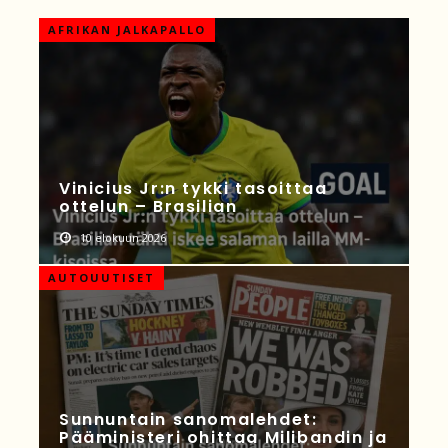
AFRIKAN JALKAPALLO
Vinicius Jr:n tykki tasoittaa
ottelun – Brasilian
10 elokuun 2026
AUTOUUTISET
Sunnuntain sanomalehdet:
Pääministeri ohittaa Milibandin ja