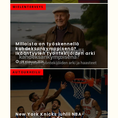
MIELENTERVEYS
Millaista on työskennellä
kahdeksankymppisenä?
Ikääntyvien työntekijöiden arki
08 elokuun 2026
AUTOURHEILU
New York Knicks juhlii NBA-