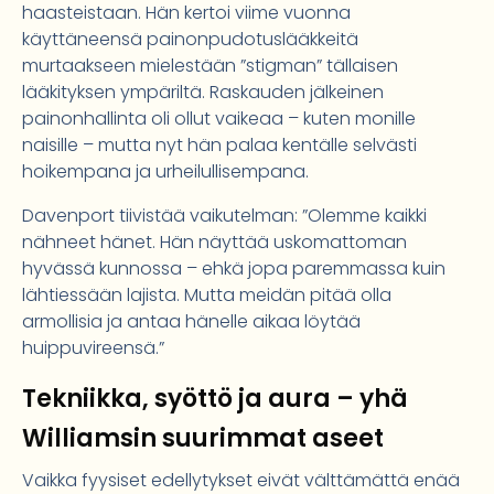
haasteistaan. Hän kertoi viime vuonna
käyttäneensä painonpudotuslääkkeitä
murtaakseen mielestään ”stigman” tällaisen
lääkityksen ympäriltä. Raskauden jälkeinen
painonhallinta oli ollut vaikeaa – kuten monille
naisille – mutta nyt hän palaa kentälle selvästi
hoikempana ja urheilullisempana.
Davenport tiivistää vaikutelman: ”Olemme kaikki
nähneet hänet. Hän näyttää uskomattoman
hyvässä kunnossa – ehkä jopa paremmassa kuin
lähtiessään lajista. Mutta meidän pitää olla
armollisia ja antaa hänelle aikaa löytää
huippuvireensä.”
Tekniikka, syöttö ja aura – yhä
Williamsin suurimmat aseet
Vaikka fyysiset edellytykset eivät välttämättä enää