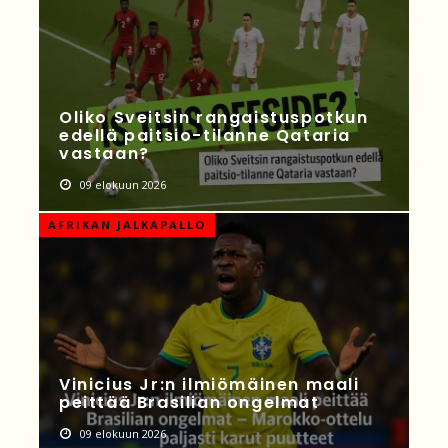
Oliko Sveitsin rangaistuspotkun
edellä paitsio-tilanne Qataria
vastaan?
09 elokuun 2026
AFRIKAN JALKAPALLO
Vinicius Jr:n ilmiömäinen maali
peittää Brasilian ongelmat
09 elokuun 2026