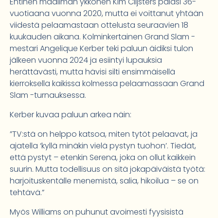
Entinen maailman ykkönen Kim Clijsters palasi 36-
vuotiaana vuonna 2020, mutta ei voittanut yhtään
viidestä pelaamastaan ottelusta seuraavien 18
kuukauden aikana. Kolminkertainen Grand Slam -
mestari Angelique Kerber teki paluun äidiksi tulon
jälkeen vuonna 2024 ja esiintyi lupauksia
herättävästi, mutta hävisi silti ensimmäisellä
kierroksella kaikissa kolmessa pelaamassaan Grand
Slam -turnauksessa.
Kerber kuvaa paluun arkea näin:
”TV:stä on helppo katsoa, miten tytöt pelaavat, ja
ajatella ‘kyllä minäkin vielä pystyn tuohon’. Tiedät,
että pystyt – etenkin Serena, joka on ollut kaikkein
suurin. Mutta todellisuus on sitä jokapäiväistä työtä:
harjoituskentälle menemistä, salia, hikoilua – se on
tehtävä.”
Myös Williams on puhunut avoimesti fyysisistä