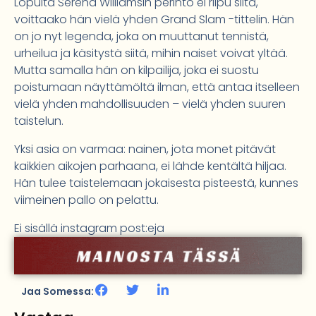
Lopulta Serena Williamsin perintö ei riipu siitä,
voittaako hän vielä yhden Grand Slam -tittelin. Hän
on jo nyt legenda, joka on muuttanut tennistä,
urheilua ja käsitystä siitä, mihin naiset voivat yltää.
Mutta samalla hän on kilpailija, joka ei suostu
poistumaan näyttämöltä ilman, että antaa itselleen
vielä yhden mahdollisuuden – vielä yhden suuren
taistelun.
Yksi asia on varmaa: nainen, jota monet pitävät
kaikkien aikojen parhaana, ei lähde kentältä hiljaa.
Hän tulee taistelemaan jokaisesta pisteestä, kunnes
viimeinen pallo on pelattu.
Ei sisällä instagram post:eja
Jaa Somessa: