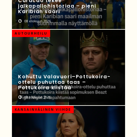
Curacao tekee
jalkapallohistoriaa – pieni
Karibian saari
08 elokuun 2026
AUTOURHEILU
Kohuttu Valavuori–Pottukoira-
ottelu puhuttaa taas –
Pottukoira kiistää
08 elokuun 2026
KANSAINVÄLINEN VIIHDE