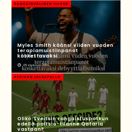
KANSAINVÄLINEN VIIHDE
Myles Smith käänsi viiden vuoden
terapiamuistiinpanot
koskettavaksi
09 elokuun 2026
AFRIKAN JALKAPALLO
Oliko Sveitsin rangaistuspotkun
edellä paitsio-tilanne Qataria
vastaan?