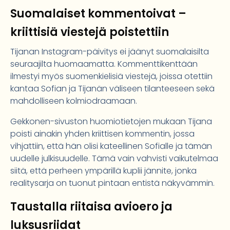
Suomalaiset kommentoivat –
kriittisiä viestejä poistettiin
Tijanan Instagram-päivitys ei jäänyt suomalaisilta
seuraajilta huomaamatta. Kommenttikenttään
ilmestyi myös suomenkielisiä viestejä, joissa otettiin
kantaa Sofian ja Tijanän väliseen tilanteeseen sekä
mahdolliseen kolmiodraamaan.
Gekkonen-sivuston huomiotietojen mukaan Tijana
poisti ainakin yhden kriittisen kommentin, jossa
vihjattiin, että hän olisi kateellinen Sofialle ja tämän
uudelle julkisuudelle. Tämä vain vahvisti vaikutelmaa
siitä, että perheen ympärillä kuplii jännite, jonka
realitysarja on tuonut pintaan entistä näkyvämmin.
Taustalla riitaisa avioero ja
luksusriidat