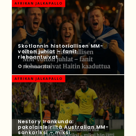
AFRIKAN JALKAPALLO
Skotlannin historiallisen MM-
voiton juhlat – fanit
riehaantuivat
08 elokuun 2026
AFRIKAN JALKAPALLO
Nestory Irankunda:
pakolaisleiriltä Australian MM-
sankariksi – miksi