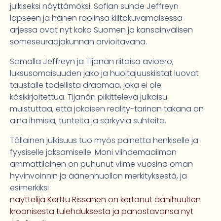
julkiseksi näyttämöksi. Sofian suhde Jeffreyn
lapseen ja hänen roolinsa kiiltokuvamaisessa
arjessa ovat nyt koko Suomen ja kansainvälisen
someseuraajakunnan arvioitavana.
Samalla Jeffreyn ja Tijanän riitaisa avioero,
luksusomaisuuden jako ja huoltajuuskiistat luovat
taustalle todellista draamaa, joka ei ole
käsikirjoitettua. Tijanän piikittelevä julkaisu
muistuttaa, että jokaisen reality-tarinan takana on
aina ihmisiä, tunteita ja särkyviä suhteita.
Tällainen julkisuus tuo myös painetta henkiselle ja
fyysiselle jaksamiselle. Moni viihdemaailman
ammattilainen on puhunut viime vuosina oman
hyvinvoinnin ja äänenhuollon merkityksestä, ja
esimerkiksi
näyttelijä Kerttu Rissanen on kertonut äänihuulten
kroonisesta tulehduksesta ja panostavansa nyt