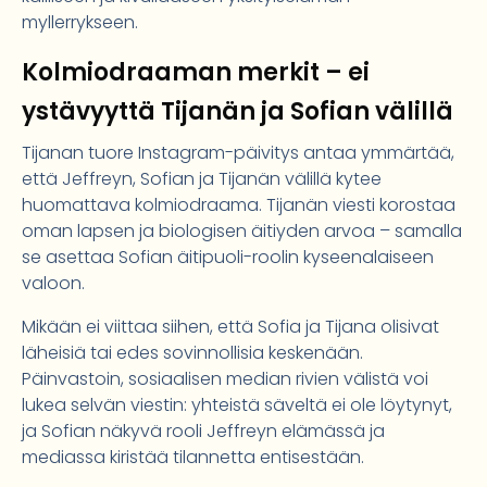
myllerrykseen.
Kolmiodraaman merkit – ei
ystävyyttä Tijanän ja Sofian välillä
Tijanan tuore Instagram-päivitys antaa ymmärtää,
että Jeffreyn, Sofian ja Tijanän välillä kytee
huomattava kolmiodraama. Tijanän viesti korostaa
oman lapsen ja biologisen äitiyden arvoa – samalla
se asettaa Sofian äitipuoli-roolin kyseenalaiseen
valoon.
Mikään ei viittaa siihen, että Sofia ja Tijana olisivat
läheisiä tai edes sovinnollisia keskenään.
Päinvastoin, sosiaalisen median rivien välistä voi
lukea selvän viestin: yhteistä säveltä ei ole löytynyt,
ja Sofian näkyvä rooli Jeffreyn elämässä ja
mediassa kiristää tilannetta entisestään.