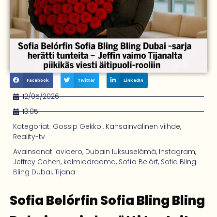
Facebook
Twitter
LinkedIn
12/05/2026
13:05
Kategoriat:
Gossip Gekko!
,
Kansainvälinen viihde
,
Reality-tv
Avainsanat:
avioero
,
Dubain luksuselämä
,
Instagram
,
Jeffrey Cohen
,
kolmiodraama
,
Sofía Belórf
,
Sofia Bling
Bling Dubai
,
Tijana
Sofia Belórfin Sofia Bling Bling