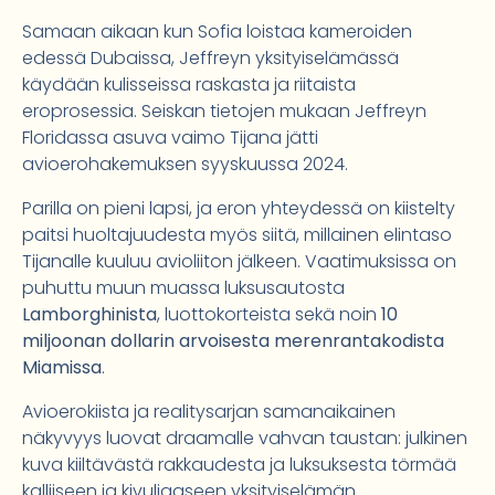
Samaan aikaan kun Sofia loistaa kameroiden
edessä Dubaissa, Jeffreyn yksityiselämässä
käydään kulisseissa raskasta ja riitaista
eroprosessia. Seiskan tietojen mukaan Jeffreyn
Floridassa asuva vaimo Tijana jätti
avioerohakemuksen syyskuussa 2024.
Parilla on pieni lapsi, ja eron yhteydessä on kiistelty
paitsi huoltajuudesta myös siitä, millainen elintaso
Tijanalle kuuluu avioliiton jälkeen. Vaatimuksissa on
puhuttu muun muassa luksusautosta
Lamborghinista
, luottokorteista sekä noin
10
miljoonan dollarin arvoisesta merenrantakodista
Miamissa
.
Avioerokiista ja realitysarjan samanaikainen
näkyvyys luovat draamalle vahvan taustan: julkinen
kuva kiiltävästä rakkaudesta ja luksuksesta törmää
kalliiseen ja kivuliaaseen yksityiselämän