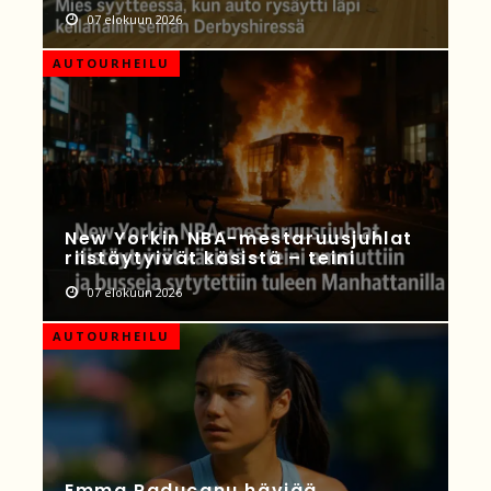
07 elokuun 2026
AUTOURHEILU
New Yorkin NBA-mestaruusjuhlat
riistäytyivät käsistä – teini
07 elokuun 2026
AUTOURHEILU
Emma Raducanu häviää