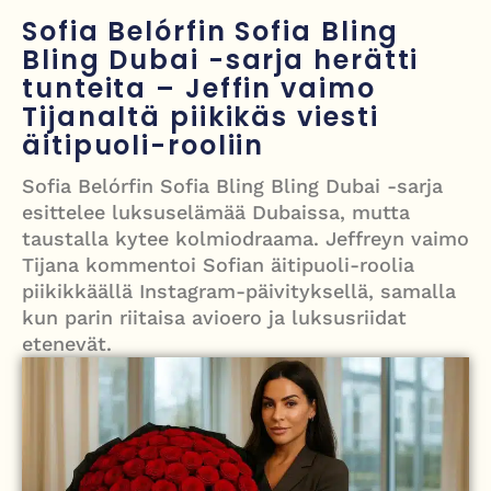
Painumat sillan lähellä pysäyttivät junaliikenteen Gatwickin
Sofia Belórfin Sofia Bling
lentoasemalle
Bling Dubai -sarja herätti
tunteita – Jeffin vaimo
Justin Trudeau puolustautuu kritiikiltä – valitsi Katy Perryn
Tijanaltä piikikäs viesti
esiintymisen Kanadan MM-avauksen sijaan
äitipuoli-rooliin
Grenfellin tornon palo: yhdeksäs vuosipäivä erityisen raskas omaisille
Sofia Belórfin Sofia Bling Bling Dubai -sarja
esittelee luksuselämää Dubaissa, mutta
Turistijuna kaatui Cártaman tapasjuhlilla – 17 loukkaantui Espanjassa
taustalla kytee kolmiodraama. Jeffreyn vaimo
Tijana kommentoi Sofian äitipuoli-roolia
piikikkäällä Instagram-päivityksellä, samalla
kun parin riitaisa avioero ja luksusriidat
etenevät.