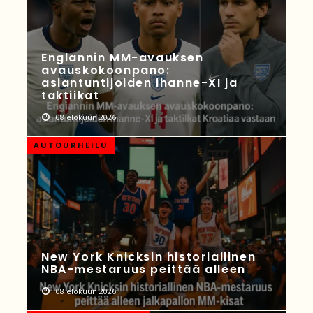
Englannin MM-avauksen
avauskokoonpano:
asiantuntijoiden ihanne-XI ja
taktiikat
08 elokuun 2026
AUTOURHEILU
New York Knicksin historiallinen
NBA-mestaruus peittää alleen
08 elokuun 2026