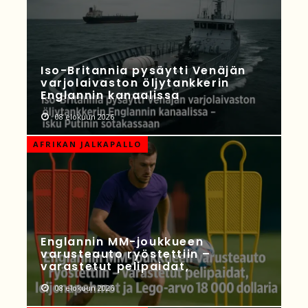
Iso-Britannia pysäytti Venäjän
varjolaivaston öljytankkerin
Englannin kanaalissa
08 elokuun 2026
AFRIKAN JALKAPALLO
Englannin MM-joukkueen
varusteauto ryöstettiin –
varastetut pelipaidat,
08 elokuun 2026