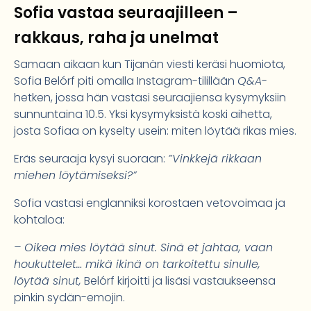
Sofia vastaa seuraajilleen –
rakkaus, raha ja unelmat
Samaan aikaan kun Tijanän viesti keräsi huomiota,
Sofia Belórf piti omalla Instagram-tilillään
Q&A
-
hetken, jossa hän vastasi seuraajiensa kysymyksiin
sunnuntaina 10.5. Yksi kysymyksistä koski aihetta,
josta Sofiaa on kyselty usein: miten löytää rikas mies.
Eräs seuraaja kysyi suoraan:
”Vinkkejä rikkaan
miehen löytämiseksi?”
Sofia vastasi englanniksi korostaen vetovoimaa ja
kohtaloa:
– Oikea mies löytää sinut. Sinä et jahtaa, vaan
houkuttelet… mikä ikinä on tarkoitettu sinulle,
löytää sinut,
Belórf kirjoitti ja lisäsi vastaukseensa
pinkin sydän-emojin.