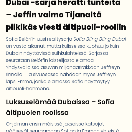
Dubai -sarja herätti tunteita
– Jeffin vaimo Tijanaltä
piikikäs viesti äitipuoli-rooliin
Sofia Belórfin uusi realitysarja
Sofia Bling Bling Dubai
on vasta alkanut, mutta kulisseissa kuohuu jo kuin
Dubain näyttävissä suihkulähteissä. Sarjassa
seurataan Belórfin loistelijasta elämää
Yhdysvalloissa asuvan miljonäärirakkaan Jeffreyn
rinnalla – ja sivuosassa nähdään myös Jeffreyn
lapsi Emma, jonka elämässä Sofia näyttäytyy
äitipuoli-hahmona.
Luksuselämää Dubaissa – Sofia
äitipuolen roolissa
Ohjelman ensimmäisissä jaksoissa katsojat
pääsevät seuraamaan Sofian ja Emman yhteistä