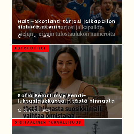
Haiti–Skotlanti tarjosi jalkapallon
sielun – ei vain
08 elokuun 2026
AUTOUUTISET
Sofia Belórf myy Fendi-
luksuslaukkunsa – tästä hinnasta
08 elokuun 2026
DIGITAALINEN TURVALLISUUS