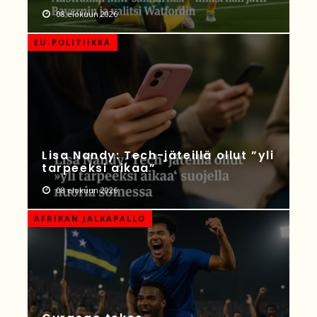
08 elokuun 2026
EU-POLITIIKKA
Lisa Nandy: Tech-jäteillä ollut ”yli
tarpeeksi aikaa”
08 elokuun 2026
AFRIKAN JALKAPALLO