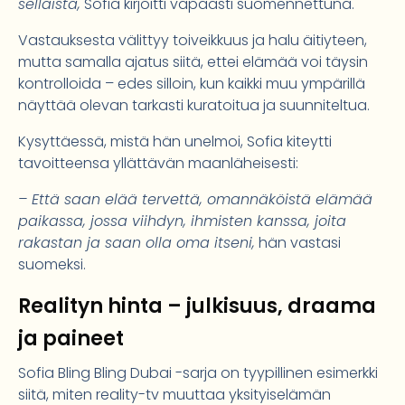
sellaista,
Sofia kirjoitti vapaasti suomennettuna.
Vastauksesta välittyy toiveikkuus ja halu äitiyteen,
mutta samalla ajatus siitä, ettei elämää voi täysin
kontrolloida – edes silloin, kun kaikki muu ympärillä
näyttää olevan tarkasti kuratoitua ja suunniteltua.
Kysyttäessä, mistä hän unelmoi, Sofia kiteytti
tavoitteensa yllättävän maanläheisesti:
– Että saan elää tervettä, omannäköistä elämää
paikassa, jossa viihdyn, ihmisten kanssa, joita
rakastan ja saan olla oma itseni,
hän vastasi
suomeksi.
Realityn hinta – julkisuus, draama
ja paineet
Sofia Bling Bling Dubai -sarja on tyypillinen esimerkki
siitä, miten reality-tv muuttaa yksityiselämän