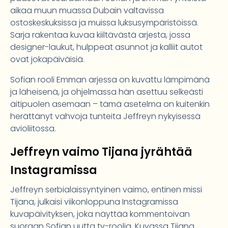
aikaa muun muassa Dubain valtavissa
ostoskeskuksissa ja muissa luksusympäristöissä.
Sarja rakentaa kuvaa kiiltävästä arjesta, jossa
designer-laukut, hulppeat asunnot ja kalliit autot
ovat jokapäiväisiä.
Sofian rooli Emman arjessa on kuvattu lämpimänä
ja läheisenä, ja ohjelmassa hän asettuu selkeästi
äitipuolen asemaan – tämä asetelma on kuitenkin
herättänyt vahvoja tunteita Jeffreyn nykyisessä
avioliitossa.
Jeffreyn vaimo Tijana jyrähtää
Instagramissa
Jeffreyn serbialaissyntyinen vaimo, entinen missi
Tijana, julkaisi viikonloppuna Instagramissa
kuvapäivityksen, joka näyttää kommentoivan
suoraan Sofian uutta tv-roolia. Kuvassa Tijana