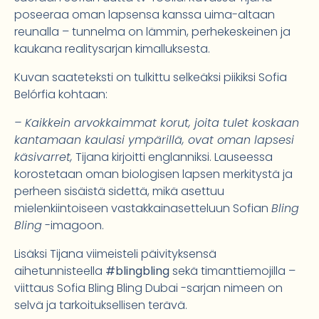
poseeraa oman lapsensa kanssa uima-altaan
reunalla – tunnelma on lämmin, perhekeskeinen ja
kaukana realitysarjan kimalluksesta.
Kuvan saateteksti on tulkittu selkeäksi piikiksi Sofia
Belórfia kohtaan:
– Kaikkein arvokkaimmat korut, joita tulet koskaan
kantamaan kaulasi ympärillä, ovat oman lapsesi
käsivarret,
Tijana kirjoitti englanniksi. Lauseessa
korostetaan oman biologisen lapsen merkitystä ja
perheen sisäistä sidettä, mikä asettuu
mielenkiintoiseen vastakkainasetteluun Sofian
Bling
Bling
-imagoon.
Lisäksi Tijana viimeisteli päivityksensä
aihetunnisteella
#blingbling
sekä timanttiemojilla –
viittaus Sofia Bling Bling Dubai -sarjan nimeen on
selvä ja tarkoituksellisen terävä.