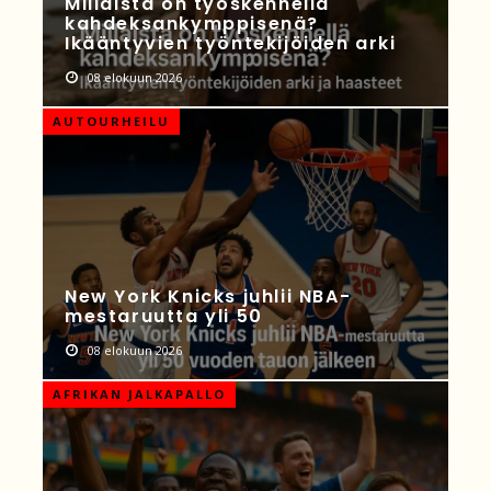
Millaista on työskennellä
kahdeksankymppisenä?
Ikääntyvien työntekijöiden arki
08 elokuun 2026
AUTOURHEILU
New York Knicks juhlii NBA-
mestaruutta yli 50
08 elokuun 2026
AFRIKAN JALKAPALLO