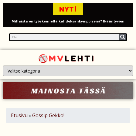
NYT!
Millaista on työskennellä kahdeksankymppisenä? Ikääntyvien
työntekijöiden arki ja haasteet
Iso-Britannia pysäytti Venäjän varjolaivaston öljytankkerin Englannin
kanaalissa – isku Putinin sotakassaan
Mies syytteessä, kun auto rysäytti läpi keilahallin seinän Derbyshiressä
New Yorkin NBA-mestaruusjuhlat riistäytyivät käsistä – teini ammuttiin
ja busseja sytytettiin tuleen Manhattanilla
Kimi ja Minttu Räikkönen juhlivat 10-vuotishääpäiväänsä – näin F1-
tähti muisti rakastaan
Etusivu
Gossip Gekko!
»
Nigel Farage vaatii ulkomaalaisten sulkemista pois sosiaalisesta
asuntotuotannosta