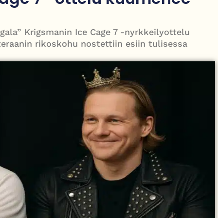
le – tiukka välienselvittely PTV Gymillä tallentui videolle
ala” Krigsmanin Ice Cage 7 -nyrkkeilyottelu
raanin rikoskohu nostettiin esiin tulisessa