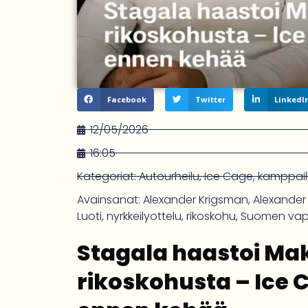
Facebook
Twitter
LinkedI
12/05/2026
16:05
Kategoriat:
Autourheilu
,
Ice Cage
,
kamppailu
Avainsanat:
Alexander Krigsman
,
Alexander
Luoti
,
nyrkkeilyottelu
,
rikoskohu
,
Suomen vapa
Stagala haastoi M
rikoskohusta – Ice 