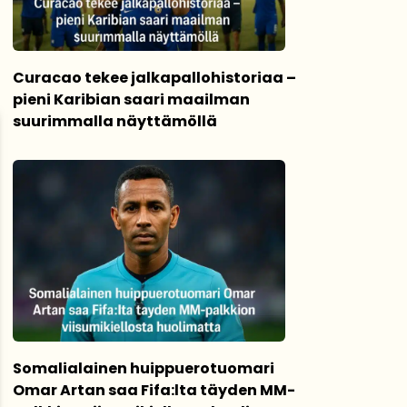
Curacao tekee jalkapallohistoriaa –
pieni Karibian saari maailman
suurimmalla näyttämöllä
Somalialainen huippuerotuomari
Omar Artan saa Fifa:lta täyden MM-