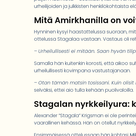
urheilijoiden ja julkkisten henkilökohtaista 
Mitä Amirkhanilla on vo
Hynninen kysyi haastattelussa suoraan, mitä
ottelussa Stagalaa vastaan. Vastaus oli rehe
–
Urheilullisesti ei mitään. Saan hyvän tili
Samalla hän kuitenkin korosti, että aikoo 
urheilullisesti kovimpana vastustajanaan.
–
Otan tämän matsin tosissani. Kuin olisit 
selväksi, ettei aio tulla kehään puolivaloilla.
Stagalan nyrkkeilyura: 
Alexander ”Stagala” Krigsman ei ole perinte
vaarallinen kehässä. Hän on otellut nyrkkei
Ensimmäisessä ottelussaan hän kohtasi
Mi