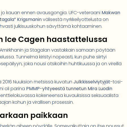
ihin jo kauan ennen avausgongia. UFC-veteraani
Makwan
tagala” Krigsmanin
välisestä nyrkkeilyottelusta on
vahvasti julkisuuskohun sävyttämä kohtaaminen.
n Ice Cagen haastattelussa
 Amirkhanin ja Stagalan vastakkain samaan pöytään
ussa. Tunnelma kiristyi nopeasti, kun puhe siirtyi
päilyyn, joka nousi otsikoihin huhtikuussa ja on vireillä
lä 2016 Nuuksion metsissä kuvatun
Julkkisselviytyjät
-tosi-
i oli parina
PMMP-yhtyeestä tunnetun Mira Luodin
umenttielokuvassa kokeneensa kuvauksissa seksuaalista
aajan kohun ja virallisen prosessin.
n arkaan paikkaan
 herkän aiheen pöydälle. Somevaikuttaja on itse noussut