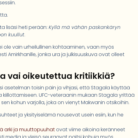
essiin.
tta.
a lisäsi heti perään:
Kyllä mä vähän paskankäryn
on kuullut
.
 ei ole vain urheilullinen kohtaaminen, vaan myös
esti Amirkhanille, jonka ura ja julkisuuskuva ovat olleet
 vai oikeutettua kritiikkiä?
 asetelman toisin päin ja vihjasi, että Stagala käyttää
kiillottamiseen. UFC-veteraanin mukaan Stagala yrittää
 sen kohun varjolla, joka on vienyt Makwanin otsikoihin.
suhteet ja yksityiselämä nousevat usein esiin, kun he
vä arki ja muuttopuuhat
ovat viime aikoina keränneet
ti media ja yleisö seuraavat paitsi kohuja myös