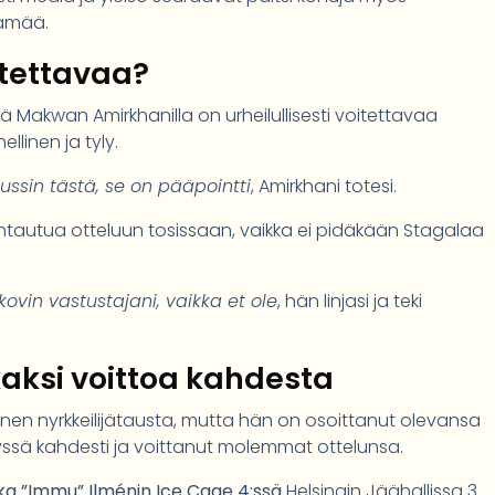
elämää.
itettavaa?
 Makwan Amirkhanilla on urheilullisesti voitettavaa
llinen ja tyly.
pussin tästä, se on pääpointti
, Amirkhani totesi.
suhtautua otteluun tosissaan, vaikka ei pidäkään Stagalaa
kovin vastustajani, vaikka et ole
, hän linjasi ja teki
kaksi voittoa kahdesta
inen nyrkkeilijätausta, mutta hän on osoittanut olevansa
lyssä kahdesti ja voittanut molemmat ottelunsa.
ka ”Immu” Ilménin
Ice Cage 4:ssä
Helsingin Jäähallissa 3.