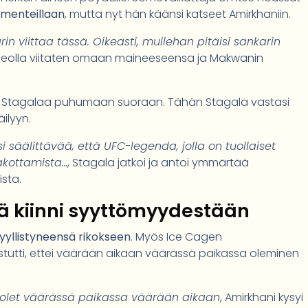
ommenteillaan
, mutta nyt hän käänsi katseet Amirkhaniin.
arin viittaa tässä. Oikeasti, mullehan pitäisi sankarin
videolla viitaten omaan maineeseensa ja Makwanin
tti Stagalaa puhumaan suoraan. Tähän Stagala vastasi
äilyyn.
si säälittävää, että UFC-legenda, jolla on tuollaiset
akottamista…
, Stagala jatkoi ja antoi ymmärtää
sta.
 kiinni syyttömyydestään
syyllistyneensä rikokseen
. Myös Ice Cagen
stutti, ettei väärään aikaan väärässä paikassa oleminen
tä olet väärässä paikassa väärään aikaan
, Amirkhani kysyi