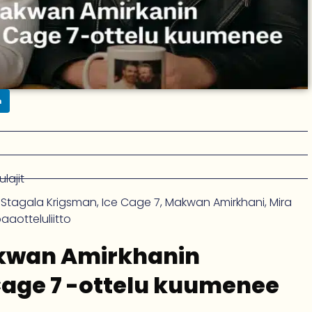
n
lajit
 Stagala Krigsman
,
Ice Cage 7
,
Makwan Amirkhani
,
Mira
aotteluliitto
akwan Amirkhanin
Cage 7 -ottelu kuumenee