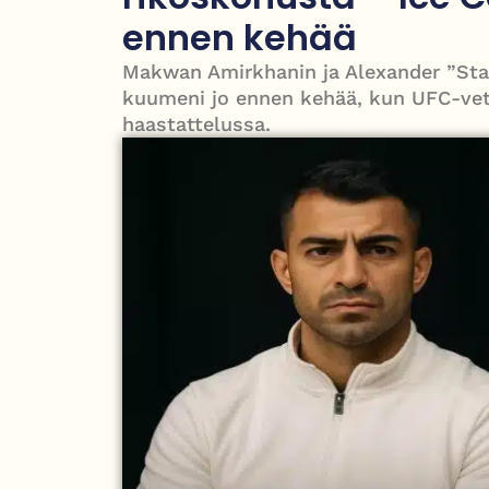
puolesta
ennen kehää
PT Vatanen antoi porttikiellon Juhana Tegelbergil
Makwan Amirkhanin ja Alexander ”Stag
kuumeni jo ennen kehää, kun UFC-vete
haastattelussa.