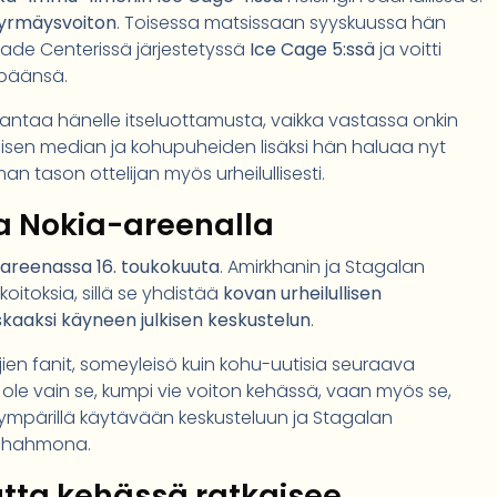
yrmäysvoiton
. Toisessa matsissaan syyskuussa hän
ade Centerissä järjestetyssä
Ice Cage 5:ssä
ja voitti
apäänsä.
 antaa hänelle itseluottamusta, vaikka vastassa onkin
lisen median ja kohupuheiden lisäksi hän haluaa nyt
tason ottelijan myös urheilullisesti.
ta Nokia-areenalla
reenassa 16. toukokuuta
. Amirkhanin ja Stagalan
koitoksia, sillä se yhdistää
kovan urheilullisen
skaaksi käyneen julkisen keskustelun
.
jien fanit, someyleisö kuin kohu-uutisia seuraava
 ole vain se, kumpi vie voiton kehässä, vaan myös se,
ympärillä käytävään keskusteluun ja Stagalan
mehahmona.
utta kehässä ratkaisee