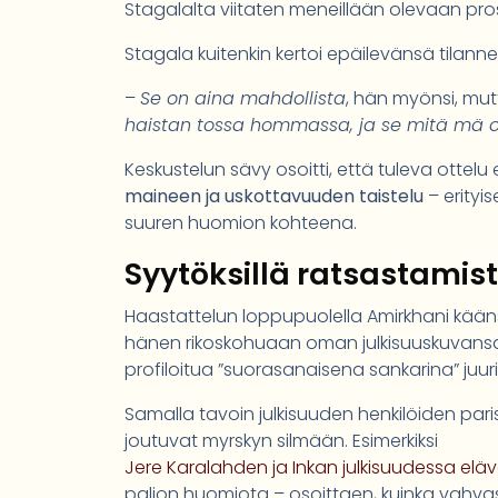
Stagalalta viitaten meneillään olevaan pros
Stagala kuitenkin kertoi epäilevänsä tilanne
–
Se on aina mahdollista
, hän myönsi, mutt
haistan tossa hommassa, ja se mitä mä o
Keskustelun sävy osoitti, että tuleva ottelu
maineen ja uskottavuuden taistelu
– erityis
suuren huomion kohteena.
Syytöksillä ratsastamista
Haastattelun loppupuolella Amirkhani käänsi
hänen rikoskohuaan oman julkisuuskuvansa 
profiloitua ”suorasanaisena sankarina” juuri
Samalla tavoin julkisuuden henkilöiden pari
joutuvat myrskyn silmään. Esimerkiksi
Jere Karalahden ja Inkan julkisuudessa elä
paljon huomiota – osoittaen, kuinka vahvas