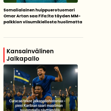
Somalialainen huippuerotuomari
Omar Artan saa Fifa:lta täyden MM-
palkkion viisumikiellosta huolimatta
Kansainvälinen
Jalkapallo