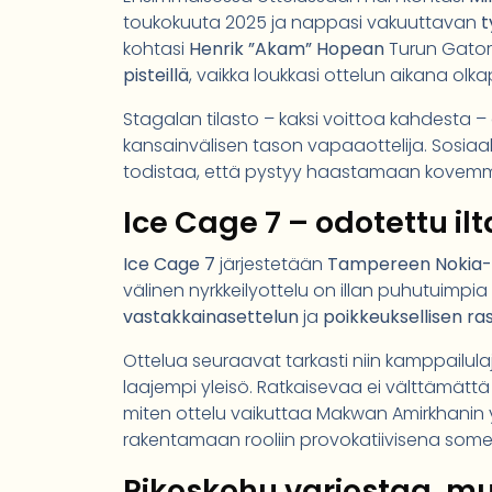
toukokuuta 2025 ja nappasi vakuuttavan
t
kohtasi
Henrik ”Akam” Hopean
Turun Gator
pisteillä
, vaikka loukkasi ottelun aikana olk
Stagalan tilasto – kaksi voittoa kahdesta –
kansainvälisen tason vapaaottelija. Sosiaa
todistaa, että pystyy haastamaan kovemman 
Ice Cage 7 – odotettu il
Ice Cage 7
järjestetään
Tampereen Nokia-a
välinen nyrkkeilyottelu on illan puhutuimpia 
vastakkainasettelun
ja
poikkeuksellisen ra
Ottelua seuraavat tarkasti niin kamppailula
laajempi yleisö. Ratkaisevaa ei välttämättä
miten ottelu vaikuttaa Makwan Amirkhanin 
rakentamaan rooliin provokatiivisena so
Rikoskohu varjostaa, m