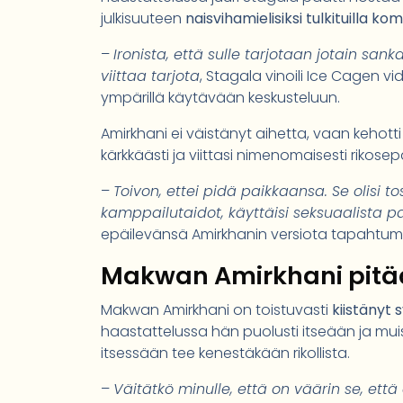
julkisuuteen
naisvihamielisiksi tulkituilla k
–
Ironista, että sulle tarjotaan jotain sank
viittaa tarjota
, Stagala vinoili Ice Cagen 
ympärillä käytävään keskusteluun.
Amirkhani ei väistänyt aihetta, vaan keho
kärkkäästi ja viittasi nimenomaisesti rikosep
–
Toivon, ettei pidä paikkaansa. Se olisi to
kamppailutaidot, käyttäisi seksuaalista p
epäilevänsä Amirkhanin versiota tapahtumi
Makwan Amirkhani pitää
Makwan Amirkhani on toistuvasti
kiistänyt 
haastattelussa hän puolusti itseään ja mui
itsessään tee kenestäkään rikollista.
–
Väitätkö minulle, että on väärin se, et