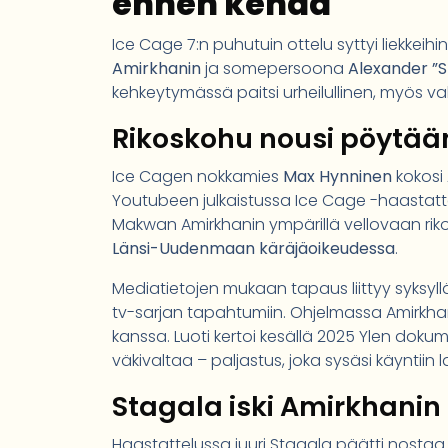
ennen kehää
Ice Cage 7:n puhutuin ottelu syttyi liekke
Amirkhanin
ja somepersoona
Alexander ”S
kehkeytymässä paitsi urheilullinen, myös 
Rikoskohu nousi pöytää
Ice Cagen nokkamies
Max Hynninen
kokosi
Youtubeen julkaistussa Ice Cage -haastattel
Makwan Amirkhanin ympärillä vellovaan rikose
Länsi-Uudenmaan käräjäoikeudessa
.
Mediatietojen mukaan tapaus liittyy syksyl
tv-sarjan tapahtumiin. Ohjelmassa Amirkhan
kanssa. Luoti kertoi kesällä 2025 Ylen dok
väkivaltaa – paljastus, joka sysäsi käyntiin l
Stagala iski Amirkhani
Haastattelussa juuri Stagala päätti nostaa