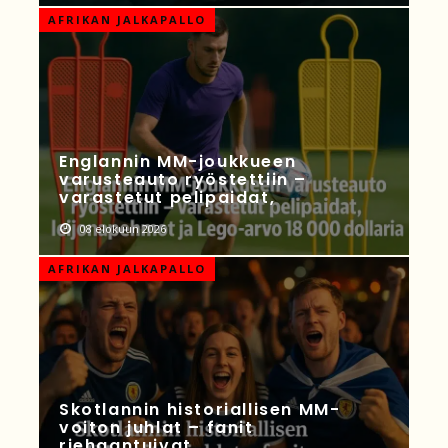
AFRIKAN JALKAPALLO
Englannin MM-joukkueen
varusteauto ryöstettiin –
varastetut pelipaidat,
08 elokuun 2026
AFRIKAN JALKAPALLO
Skotlannin historiallisen MM-
voiton juhlat – fanit
riehaantuivat