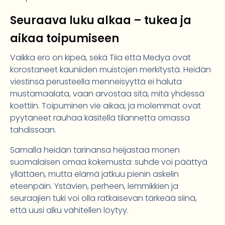
Seuraava luku alkaa – tukea ja
aikaa toipumiseen
Vaikka ero on kipeä, sekä Tiia että Medya ovat
korostaneet kauniiden muistojen merkitystä. Heidän
viestinsä perusteella menneisyyttä ei haluta
mustamaalata, vaan arvostaa sitä, mitä yhdessä
koettiin. Toipuminen vie aikaa, ja molemmat ovat
pyytäneet rauhaa käsitellä tilannetta omassa
tahdissaan.
Samalla heidän tarinansa heijastaa monen
suomalaisen omaa kokemusta: suhde voi päättyä
yllättäen, mutta elämä jatkuu pienin askelin
eteenpäin. Ystävien, perheen, lemmikkien ja
seuraajien tuki voi olla ratkaisevan tärkeää siinä,
että uusi alku vähitellen löytyy.