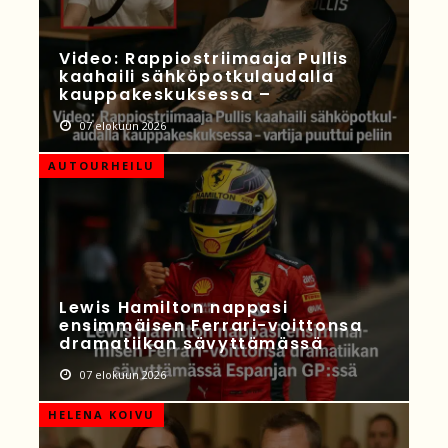
Video: Rappiostriimaaja Pullis
kaahaili sähköpotkulaudalla
kauppakeskuksessa –
07 elokuun 2026
AUTOURHEILU
Lewis Hamilton nappasi
ensimmäisen Ferrari-voittonsa
dramatiikan sävyttämässä
07 elokuun 2026
HELENA KOIVU