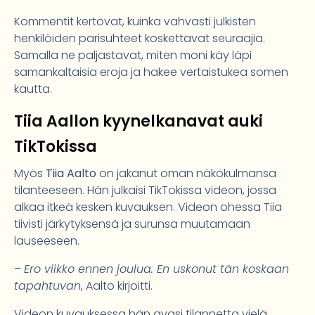
Kommentit kertovat, kuinka vahvasti julkisten
henkilöiden parisuhteet koskettavat seuraajia.
Samalla ne paljastavat, miten moni käy läpi
samankaltaisia eroja ja hakee vertaistukea somen
kautta.
Tiia Aallon kyynelkanavat auki
TikTokissa
Myös
Tiia Aalto
on jakanut oman näkökulmansa
tilanteeseen. Hän julkaisi TikTokissa videon, jossa
alkaa itkeä kesken kuvauksen. Videon ohessa Tiia
tiivisti järkytyksensä ja surunsa muutamaan
lauseeseen.
–
Ero viikko ennen joulua. En uskonut tän koskaan
tapahtuvan
, Aalto kirjoitti.
Videon kuvauksessa hän avasi tilannetta vielä