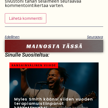
sivustoni tähän selaimeen seuraavaa
kommentointikertaa varten.
Edellinen
Seuraava
Sinulle Suositeltua:
KANSAINVÄLINEN VIIHDE
Myles Smith käänsi viiden vuoden
terapiamuistiinpanot
koskettavaksi