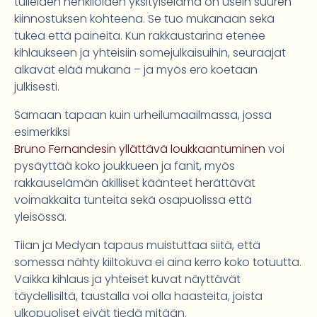
tulleiden henkilöiden yksityiselämä on usein suuren
kiinnostuksen kohteena. Se tuo mukanaan sekä
tukea että paineita. Kun rakkaustarina etenee
kihlaukseen ja yhteisiin somejulkaisuihin, seuraajat
alkavat elää mukana – ja myös ero koetaan
julkisesti.
Samaan tapaan kuin urheilumaailmassa, jossa
esimerkiksi
Bruno Fernandesin yllättävä loukkaantuminen
voi
pysäyttää koko joukkueen ja fanit, myös
rakkauselämän äkilliset käänteet herättävät
voimakkaita tunteita sekä osapuolissa että
yleisössä.
Tiian ja Medyan tapaus muistuttaa siitä, että
somessa nähty kiiltokuva ei aina kerro koko totuutta.
Vaikka kihlaus ja yhteiset kuvat näyttävät
täydellisiltä, taustalla voi olla haasteita, joista
ulkopuoliset eivät tiedä mitään.