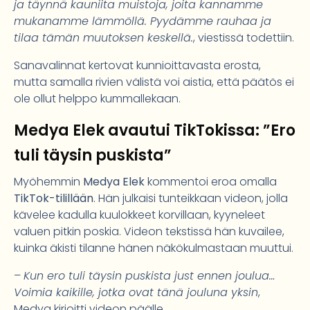
ja täynnä kauniita muistoja, joita kannamme
mukanamme lämmöllä. Pyydämme rauhaa ja
tilaa tämän muutoksen keskellä.
, viestissä todettiin.
Sanavalinnat kertovat kunnioittavasta erosta,
mutta samalla rivien välistä voi aistia, että päätös ei
ole ollut helppo kummallekaan.
Medya Elek avautui TikTokissa: ”Ero
tuli täysin puskista”
Myöhemmin
Medya Elek
kommentoi eroa omalla
TikTok-tilillään
. Hän julkaisi tunteikkaan videon, jolla
kävelee kadulla kuulokkeet korvillaan, kyyneleet
valuen pitkin poskia. Videon tekstissä hän kuvailee,
kuinka äkisti tilanne hänen näkökulmastaan muuttui.
–
Kun ero tuli täysin puskista just ennen joulua…
Voimia kaikille, jotka ovat tänä jouluna yksin
,
Medya kirjoitti videon päälle.