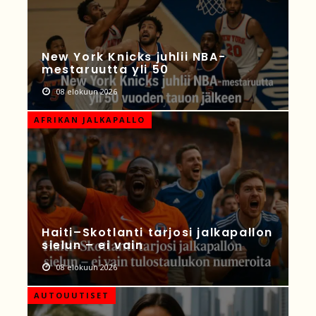
New York Knicks juhlii NBA-
mestaruutta yli 50
08 elokuun 2026
AFRIKAN JALKAPALLO
Haiti–Skotlanti tarjosi jalkapallon
sielun – ei vain
08 elokuun 2026
AUTOUUTISET