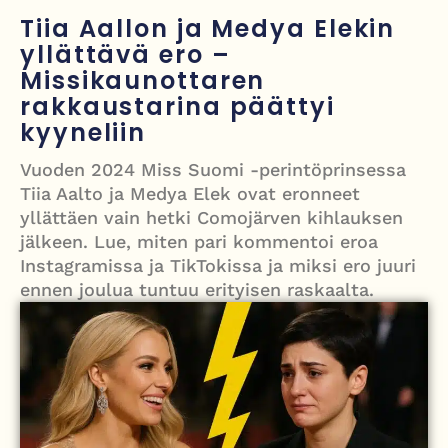
Painumat sillan lähellä pysäyttivät junaliikenteen Gatwickin
Tiia Aallon ja Medya Elekin
lentoasemalle
yllättävä ero –
Missikaunottaren
Justin Trudeau puolustautuu kritiikiltä – valitsi Katy Perryn
rakkaustarina päättyi
esiintymisen Kanadan MM-avauksen sijaan
kyyneliin
Grenfellin tornon palo: yhdeksäs vuosipäivä erityisen raskas omaisille
Vuoden 2024 Miss Suomi -perintöprinsessa
Tiia Aalto ja Medya Elek ovat eronneet
Turistijuna kaatui Cártaman tapasjuhlilla – 17 loukkaantui Espanjassa
yllättäen vain hetki Comojärven kihlauksen
jälkeen. Lue, miten pari kommentoi eroa
Instagramissa ja TikTokissa ja miksi ero juuri
ennen joulua tuntuu erityisen raskaalta.