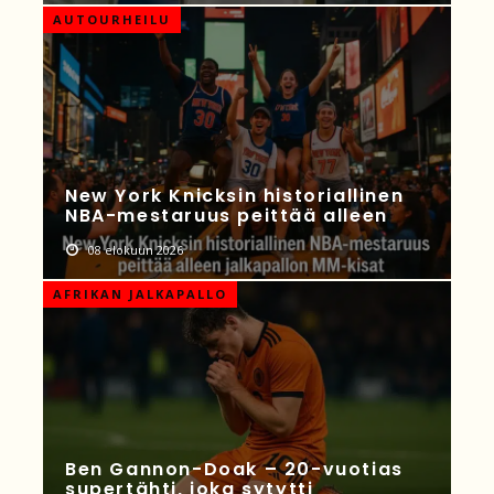
AUTOURHEILU
New York Knicksin historiallinen
NBA-mestaruus peittää alleen
08 elokuun 2026
AFRIKAN JALKAPALLO
Ben Gannon-Doak – 20-vuotias
supertähti, joka sytytti