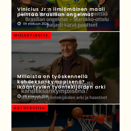
Vinicius Jr:n ilmiömäinen maali
peittää Brasilian ongelmat
09 elokuun 2026
MIELENTERVEYS
Millaista on työskennellä
kahdeksankymppisenä?
Ikääntyvien työntekijöiden arki
08 elokuun 2026
AUTOURHEILU