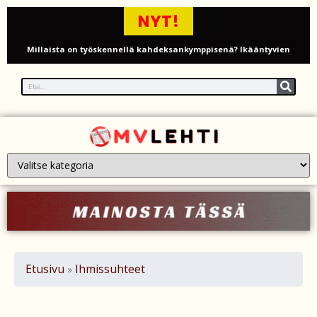
NYT!
Millaista on työskennellä kahdeksankymppisenä? Ikääntyvien
työntekijöiden arki ja haasteet
Iso-Britannia pysäytti Venäjän varjolaivaston öljytankkerin Englannin
kanaalissa – isku Putinin sotakassaan
Mies syytteessä, kun auto rysäytti läpi keilahallin seinän Derbyshiressä
New Yorkin NBA-mestaruusjuhlat riistäytyivät käsistä – teini ammuttiin
ja busseja sytytettiin tuleen Manhattanilla
Kimi ja Minttu Räikkönen juhlivat 10-vuotishääpäiväänsä – näin F1-
tähti muisti rakastaan
Etusivu
Ihmissuhteet
»
Nigel Farage vaatii ulkomaalaisten sulkemista pois sosiaalisesta
asuntotuotannosta