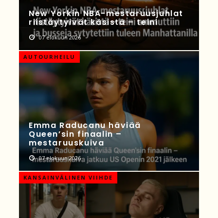
New Yorkin NBA-mestaruusjuhlat
riistäytyivät käsistä – teini
07 elokuun 2026
AUTOURHEILU
Emma Raducanu häviää
Queen’sin finaalin –
mestaruuskuiva
07 elokuun 2026
KANSAINVÄLINEN VIIHDE