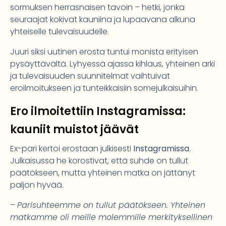
sormuksen herrasnaisen tavoin – hetki, jonka
seuraajat kokivat kauniina ja lupaavana alkuna
yhteiselle tulevaisuudelle.
Juuri siksi uutinen erosta tuntui monista erityisen
pysäyttävältä. Lyhyessä ajassa kihlaus, yhteinen arki
ja tulevaisuuden suunnitelmat vaihtuivat
eroilmoitukseen ja tunteikkaisiin somejulkaisuihin.
Ero ilmoitettiin Instagramissa:
kauniit muistot jäävät
Ex-pari kertoi erostaan julkisesti
Instagramissa
.
Julkaisussa he korostivat, että suhde on tullut
päätökseen, mutta yhteinen matka on jättänyt
paljon hyvää.
–
Parisuhteemme on tullut päätökseen. Yhteinen
matkamme oli meille molemmille merkityksellinen