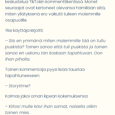
keskustelua TikTokin kommenttikentissä. Monet
seuraajat ovat kertoneet olevansa hämillään siitä,
miten yllätyksenä ero vaikutti tulleen molemmille
osapuolille.
Yksi käyttäjä kirjoitti:
–
Siis en ymmärrä miten molemmille tää on tullu
puskista? Toinen sanoo että tuli puskista ja toinen
sanoo en uskonu tän koskaan tapahtuvan. Oon
ihan pihalla.
Toinen kommentoija pyysi lisää taustaa
tapahtuneeseen:
–
Storytime?
Kolmas jakoi oman kipeän kokemuksensa:
–
Kiitos! mulle kävi ihan samat, naisella olikin
toinen mies.