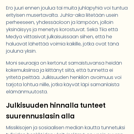
Ero juuri ennen joulua tai muita juhlapyhiä voi tuntua
erityisen musertavalta. Juhla-aika liitetään usein
perheeseen, yhdessäoloon ja lämpöön, jolloin
yksinäisyys ja menetys korostuvat. Sekä Tiia että
Medya viittasivat julkaisuissaan siihen, että he
haluavat lähettää voimia kaikille, jotka ovat tänä
jouluna yksin.
Moni seuraaja on kertonut samaistuvansa heidän
kokemuksiinsa ja kiittänyt siitä, että tunnetta ei
yritetä peittää. Julkisuuden henkilön avoimuus voi
tarjota lohtua niille, jotka käyvät läpi samanlaista
elämänmuutosta.
Julkisuuden hinnalla tunteet
suurennuslasin alla
Missikisojen ja sosiaalisen median kautta tunnetuksi