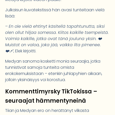
Julkaisun kuvatekstissä hän avasi tunteitaan vielä
lisää:
–
En ole vielä ehtinyt käsitellä tapahtunutta, siksi
olen ollut hiljaa somessa. Kiitos kaikille tsempeistä.
Voimia kaikille, jotka ovat tänä jouluna yksin. ❤️
Muistot on valoa, joka jää, vaikka ilta pimenee.
❤️‍🩹
, Elek kirjoitti.
Medyan sanoma kosketti monia seuraajia, jotka
tunnistivat samoja tunteita omista
erokokemuksistaan – etenkin juhlapyhien aikaan,
jolloin yksinäisyys voi korostua.
Kommenttimyrsky TikTokissa –
seuraajat hämmentyneinä
Tiian ja Medyan ero on herättänyt vilkasta