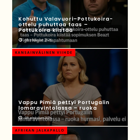
Kohuttu Valavuori–Pottukoira-
ottelu puhuttaa taas –
Pottukoira kiistää
08 elokuun 2026
KANSAINVÄLINEN VIIHDE
Vappu Pimiä pettyi Portugalin
lomaravintolassa – ruoka
08 elokuun 2026
AFRIKAN JALKAPALLO