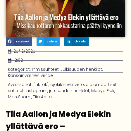
Facebook
Twitter
LinkedIn
25/12/2025
12:02
Kategoriat:
Ihmissuhteet
,
Julkisuuden henkilöt
,
Kansainvälinen viihde
Avainsanat:
"TikTok"
,
ajokilometrivero
,
diplomaattiset
suhteet
,
Instagram
,
julkisuuden henkilöt
,
Medya Elek
,
Miss Suomi
,
Tiia Aalto
Tiia Aallon ja Medya Elekin
yllättävä ero –