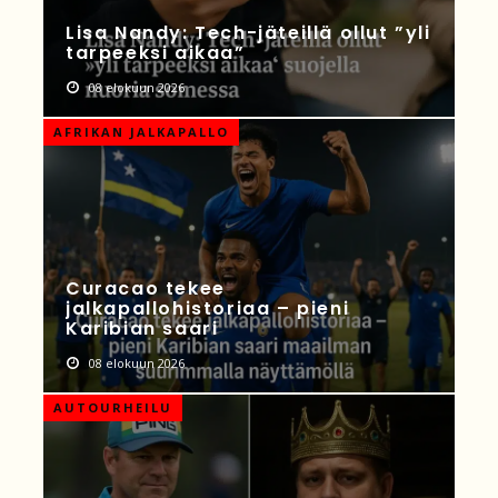
Lisa Nandy: Tech-jäteillä ollut ”yli
tarpeeksi aikaa”
08 elokuun 2026
AFRIKAN JALKAPALLO
Curacao tekee
jalkapallohistoriaa – pieni
Karibian saari
08 elokuun 2026
AUTOURHEILU