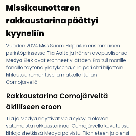
Missikaunottaren
rakkaustarina päättyi
kyyneliin
Vuoden 2024 Miss Suomi -kilpailun ensimmäinen
perintöprinsessa
Tiia Aalto
ja hänen avopuolisonsa
Medya Elek
ovat eronneet yllättäen. Ero tuli monille
faneille täytenä yllätyksenä, sillä pari ehti hiljattain
kihlautua romanttisella matkalla Italian
Comojärvellä.
Rakkaustarina Comojärveltä
äkilliseen eroon
Tiia ja Medya näyttivät vielä syksyllä elävän
satumaista rakkaustarinaa. Comojärvellä kuvatuissa
kihlajaishetkissä Medya polvistui Tiian eteen ja ojensi