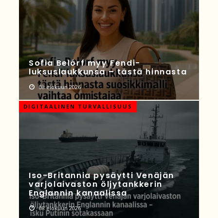
Sofia Belórf myy Fendi-
luksuslaukkunsa – tästä hinnasta
08 elokuun 2026
DIGITAALINEN TURVALLISUUS
Iso-Britannia pysäytti Venäjän
varjolaivaston öljytankkerin
Englannin kanaalissa
08 elokuun 2026