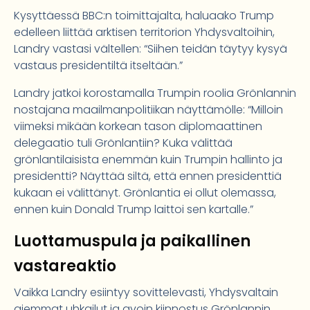
Kysyttäessä BBC:n toimittajalta, haluaako Trump
edelleen liittää arktisen territorion Yhdysvaltoihin,
Landry vastasi vältellen: “Siihen teidän täytyy kysyä
vastaus presidentiltä itseltään.”
Landry jatkoi korostamalla Trumpin roolia Grönlannin
nostajana maailmanpolitiikan näyttämölle: “Milloin
viimeksi mikään korkean tason diplomaattinen
delegaatio tuli Grönlantiin? Kuka välittää
grönlantilaisista enemmän kuin Trumpin hallinto ja
presidentti? Näyttää siltä, että ennen presidenttiä
kukaan ei välittänyt. Grönlantia ei ollut olemassa,
ennen kuin Donald Trump laittoi sen kartalle.”
Luottamuspula ja paikallinen
vastareaktio
Vaikka Landry esiintyy sovittelevasti, Yhdysvaltain
aiemmat uhkailut ja avoin kiinnostus Grönlannin