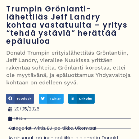
Nigel Farage vaatii ulkomaalaisten sulkemista pois sosiaalisesta
Trumpin Grönlanti-
asuntotuotannosta
lähettiläs Jeff Landry
kohtaa vastatuulta – yritys
Painumat sillan lähellä pysäyttivät junaliikenteen Gatwickin
“tehdä ystäviä” herättää
lentoasemalle
epäluuloa
Justin Trudeau puolustautuu kritiikiltä – valitsi Katy Perryn
Donald Trumpin erityislähettiläs Grönlantiin,
esiintymisen Kanadan MM-avauksen sijaan
Jeff Landry, vierailee Nuukissa yrittäen
rakentaa suhteita. Grönlanti korostaa, ettei
Grenfellin tornon palo: yhdeksäs vuosipäivä erityisen raskas omaisille
ole myytävänä, ja epäluottamus Yhdysvaltoja
kohtaan on edelleen syvä.
Facebook
Twitter
LinkedIn
20/05/2026
06:05
Kategoriat:
Arktis
,
EU-politiikka
,
Ulkomaat
Avainsanat:
arktinen politiikka
,
diplomatia
,
Donald