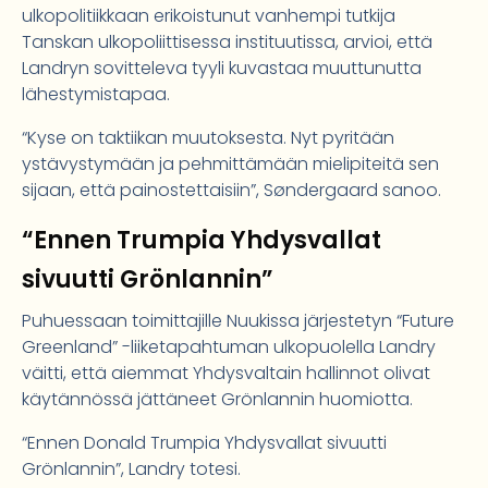
ulkopolitiikkaan erikoistunut vanhempi tutkija
Tanskan ulkopoliittisessa instituutissa, arvioi, että
Landryn sovitteleva tyyli kuvastaa muuttunutta
lähestymistapaa.
“Kyse on taktiikan muutoksesta. Nyt pyritään
ystävystymään ja pehmittämään mielipiteitä sen
sijaan, että painostettaisiin”, Søndergaard sanoo.
“Ennen Trumpia Yhdysvallat
sivuutti Grönlannin”
Puhuessaan toimittajille Nuukissa järjestetyn “Future
Greenland” -liiketapahtuman ulkopuolella Landry
väitti, että aiemmat Yhdysvaltain hallinnot olivat
käytännössä jättäneet Grönlannin huomiotta.
“Ennen Donald Trumpia Yhdysvallat sivuutti
Grönlannin”, Landry totesi.