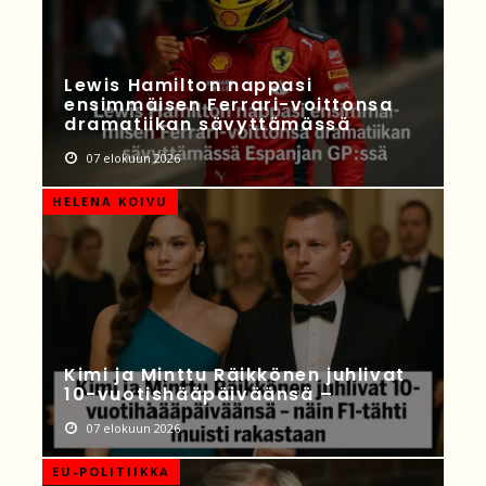
Lewis Hamilton nappasi
ensimmäisen Ferrari-voittonsa
dramatiikan sävyttämässä
07 elokuun 2026
HELENA KOIVU
Kimi ja Minttu Räikkönen juhlivat
10-vuotishääpäiväänsä –
07 elokuun 2026
EU-POLITIIKKA