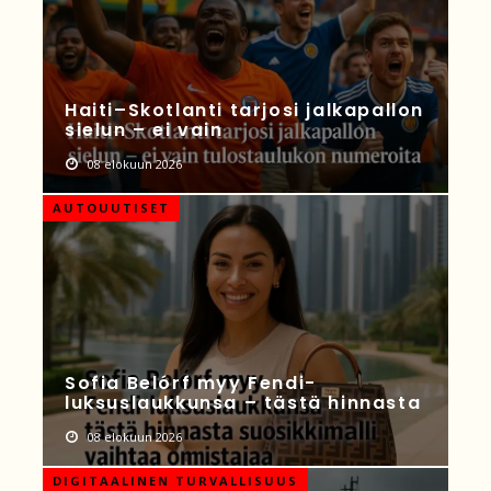
Haiti–Skotlanti tarjosi jalkapallon
sielun – ei vain
08 elokuun 2026
AUTOUUTISET
Sofia Belórf myy Fendi-
luksuslaukkunsa – tästä hinnasta
08 elokuun 2026
DIGITAALINEN TURVALLISUUS