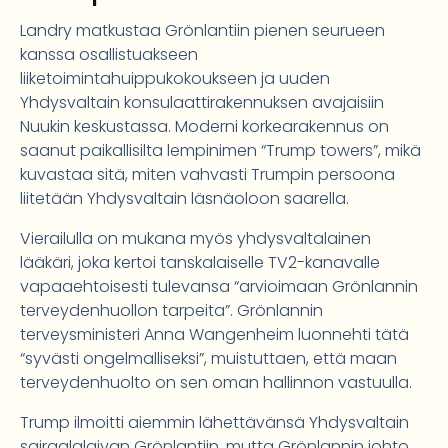
Landry matkustaa Grönlantiin pienen seurueen
kanssa osallistuakseen
liiketoimintahuippukokoukseen ja uuden
Yhdysvaltain konsulaattirakennuksen avajaisiin
Nuukin keskustassa. Moderni korkearakennus on
saanut paikallisilta lempinimen “Trump towers”, mikä
kuvastaa sitä, miten vahvasti Trumpin persoona
liitetään Yhdysvaltain läsnäoloon saarella.
Vierailulla on mukana myös yhdysvaltalainen
lääkäri, joka kertoi tanskalaiselle TV2-kanavalle
vapaaehtoisesti tulevansa “arvioimaan Grönlannin
terveydenhuollon tarpeita”. Grönlannin
terveysministeri Anna Wangenheim luonnehti tätä
“syvästi ongelmalliseksi”, muistuttaen, että maan
terveydenhuolto on sen oman hallinnon vastuulla.
Trump ilmoitti aiemmin lähettävänsä Yhdysvaltain
sairaalalaivan Grönlantiin, mutta Grönlannin johto