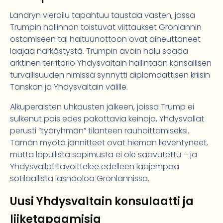
Landryn vierailu tapahtuu taustaa vasten, jossa
Trumpin hallinnon toistuvat viittaukset Grönlannin
ostamiseen tai haltuunottoon ovat aiheuttaneet
laajaa närkästystä. Trumpin avoin halu saada
arktinen territorio Yhdysvaltain hallintaan kansallisen
turvallisuuden nimissä synnytti diplomaattisen kriisin
Tanskan ja Yhdysvaltain välille.
Alkuperäisten uhkausten jälkeen, joissa Trump ei
sulkenut pois edes pakottavia keinoja, Yhdysvallat
perusti “työryhmän” tilanteen rauhoittamiseksi.
Tämän myötä jännitteet ovat hieman lieventyneet,
mutta lopullista sopimusta ei ole saavutettu – ja
Yhdysvallat tavoittelee edelleen laajempaa
sotilaallista läsnäoloa Grönlannissa.
Uusi Yhdysvaltain konsulaatti ja
liiketapaamisia