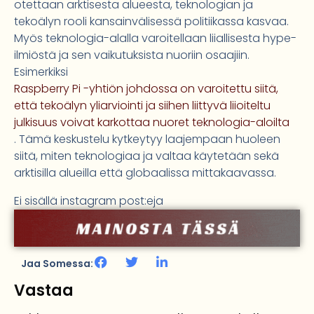
otettaan arktisesta alueesta, teknologian ja
tekoälyn rooli kansainvälisessä politiikassa kasvaa.
Myös teknologia-alalla varoitellaan liiallisesta hype-
ilmiöstä ja sen vaikutuksista nuoriin osaajiin.
Esimerkiksi
Raspberry Pi -yhtiön johdossa on varoitettu siitä,
että tekoälyn yliarviointi ja siihen liittyvä liioiteltu
julkisuus voivat karkottaa nuoret teknologia-aloilta
. Tämä keskustelu kytkeytyy laajempaan huoleen
siitä, miten teknologiaa ja valtaa käytetään sekä
arktisilla alueilla että globaalissa mittakaavassa.
Ei sisällä instagram post:eja
Jaa Somessa:
Vastaa