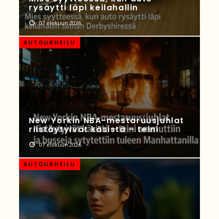
rysäytti läpi keilahallin
07 elokuun 2026
AUTOURHEILU
New Yorkin NBA-mestaruusjuhlat
riistäytyivät käsistä – teini
07 elokuun 2026
AUTOURHEILU