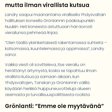
mutta ilman virallista kutsua
Landry saapui maanantaina virallisella Yhdysvaltain
hallituksen koneella Grönlannin pääkaupunkiin
Nuukiin. Heti koneesta astuttuaan hän korosti
vierailunsa pehmeää linjaa.
“Olen täällä yksinkertaisesti rakentamassa suhteita –
katsomassa, kuuntelemassa ja oppimassa”, Landry
sanoi.
Vaikka viesti oli sovitteleva, itse vierailu on
herättänyt ärtymystä, koska se tapahtuu ilman
virallista kutsua ja samaan aikaan, kun
Yhdysvaltojen, Tanskan ja Grönlannin välillä
käydään herkkiä huippuneuvotteluja alueen
asemasta ja turvallisuuspoliittisesta roolista.
Grönlanti: “Emme ole myytävänä”