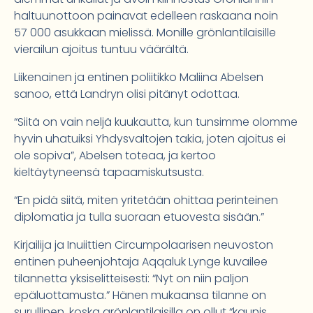
haltuunottoon painavat edelleen raskaana noin
57 000 asukkaan mielissä. Monille grönlantilaisille
vierailun ajoitus tuntuu väärältä.
Liikenainen ja entinen poliitikko Maliina Abelsen
sanoo, että Landryn olisi pitänyt odottaa.
“Siitä on vain neljä kuukautta, kun tunsimme olomme
hyvin uhatuiksi Yhdysvaltojen takia, joten ajoitus ei
ole sopiva”, Abelsen toteaa, ja kertoo
kieltäytyneensä tapaamiskutsusta.
“En pidä siitä, miten yritetään ohittaa perinteinen
diplomatia ja tulla suoraan etuovesta sisään.”
Kirjailija ja Inuiittien Circumpolaarisen neuvoston
entinen puheenjohtaja Aqqaluk Lynge kuvailee
tilannetta yksiselitteisesti: “Nyt on niin paljon
epäluottamusta.” Hänen mukaansa tilanne on
surullinen, koska grönlantilaisilla on ollut “kaunis