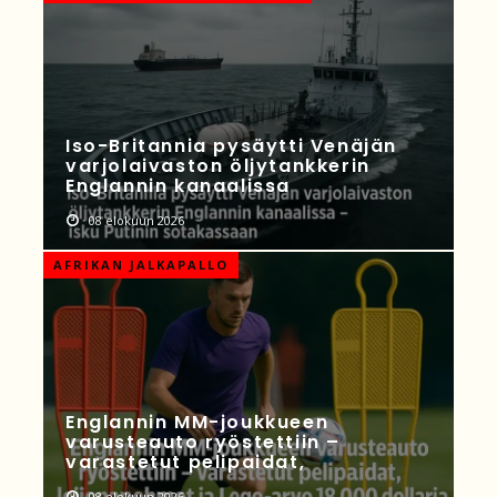
Iso-Britannia pysäytti Venäjän
varjolaivaston öljytankkerin
Englannin kanaalissa
08 elokuun 2026
AFRIKAN JALKAPALLO
Englannin MM-joukkueen
varusteauto ryöstettiin –
varastetut pelipaidat,
08 elokuun 2026