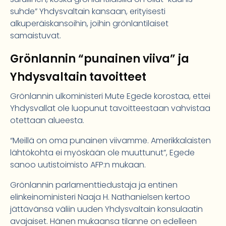
suhde” Yhdysvaltain kansaan, erityisesti
alkuperäiskansoihin, joihin grönlantilaiset
samaistuvat.
Grönlannin “punainen viiva” ja
Yhdysvaltain tavoitteet
Grönlannin ulkoministeri Mute Egede korostaa, ettei
Yhdysvallat ole luopunut tavoitteestaan vahvistaa
otettaan alueesta.
“Meillä on oma punainen viivamme. Amerikkalaisten
lähtökohta ei myöskään ole muuttunut”, Egede
sanoo uutistoimisto AFP:n mukaan.
Grönlannin parlamenttiedustaja ja entinen
elinkeinoministeri Naaja H. Nathanielsen kertoo
jättävänsä väliin uuden Yhdysvaltain konsulaatin
avajaiset. Hänen mukaansa tilanne on edelleen