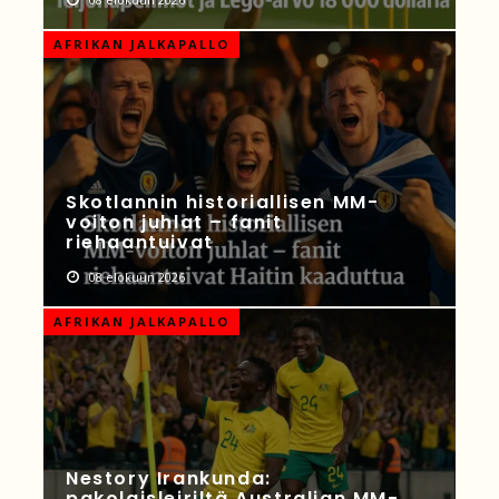
AFRIKAN JALKAPALLO
Skotlannin historiallisen MM-
voiton juhlat – fanit
riehaantuivat
08 elokuun 2026
AFRIKAN JALKAPALLO
Nestory Irankunda:
pakolaisleiriltä Australian MM-