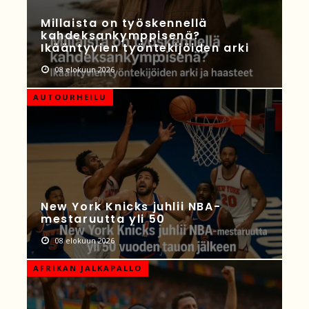
Millaista on työskennellä
kahdeksankymppisenä?
Ikääntyvien työntekijöiden arki
08 elokuun 2026
AUTOURHEILU
New York Knicks juhlii NBA-
mestaruutta yli 50
08 elokuun 2026
AFRIKAN JALKAPALLO