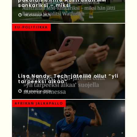
sankariksi – miksi
08 elokuun 2026
EU-POLITIIKKA
Lisa Nandy: Tech-jäteillä ollut ”yli
tarpeeksi aikaa”
08 elokuun 2026
AFRIKAN JALKAPALLO