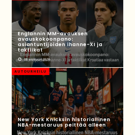
Englannin MM-avauksen
avauskokoonpano:
asiantuntijoiden ihanne-XI ja
taktiikat
08 elokuun 2026
AUTOURHEILU
New York Knicksin historiallinen
NBA-mestaruus peittää alleen
08 elokuun 2026