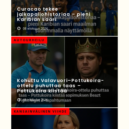
Curacao tekee
jalkapallohistoriaa – pieni
Karibian saari
08 elokuun 2026
AUTOURHEILU
Kohuttu Valavuori–Pottukoira-
ottelu puhuttaa taas –
Pottukoira kiistää
08 elokuun 2026
KANSAINVÄLINEN VIIHDE