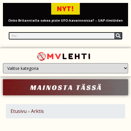
NYT!
Onko Britannialla sokea piste UFO-havainnoissa? – UAP-ilmiöiden
tutkinta kyseenalaistetaan
Millaista on työskennellä kahdeksankymppisenä? Ikääntyvien
työntekijöiden arki ja haasteet
Iso-Britannia pysäytti Venäjän varjolaivaston öljytankkerin Englannin
kanaalissa – isku Putinin sotakassaan
Mies syytteessä, kun auto rysäytti läpi keilahallin seinän Derbyshiressä
New Yorkin NBA-mestaruusjuhlat riistäytyivät käsistä – teini ammuttiin
ja busseja sytytettiin tuleen Manhattanilla
Etusivu
Arktis
»
Kimi ja Minttu Räikkönen juhlivat 10-vuotishääpäiväänsä – näin F1-
tähti muisti rakastaan