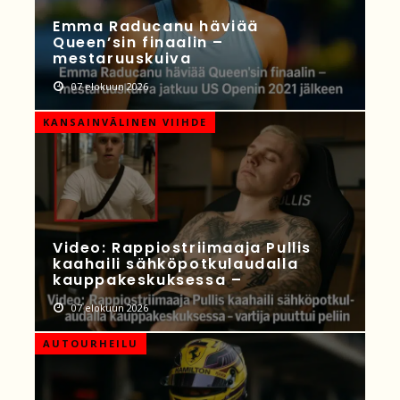
Emma Raducanu häviää
Queen’sin finaalin –
mestaruuskuiva
07 elokuun 2026
KANSAINVÄLINEN VIIHDE
Video: Rappiostriimaaja Pullis
kaahaili sähköpotkulaudalla
kauppakeskuksessa –
07 elokuun 2026
AUTOURHEILU