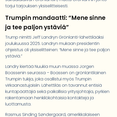
torjui tarjouksen yksiselitteisesti.
Trumpin mandaatti: “Mene sinne
ja tee paljon ystäviä”
Trump nimitti Jeff Landryn Grönlanti-lähettilääksi
joulukuussa 2025. Landryn mukaan presidentin
ohjeistus oli yksiselitteinen: “Mene sinne ja tee paljon
ystäviä.”
Landry kiertää Nuukia muun muassa Jorgen
Boassenin seurassa – Boassen on grönlantilainen
Trumpin tukija, joka osallistui myös Trumpin
virkaanastujaisiin. Lähettiläs on tavannut entisiä
kuntapäättäjiä sekä paikallisia yritysjohtajia, pyrkien
rakentamaan henkilökohtaisia kontakteja ja
luottamusta.
Rasmus Sinding Søndergaard, amerikkalaiseen