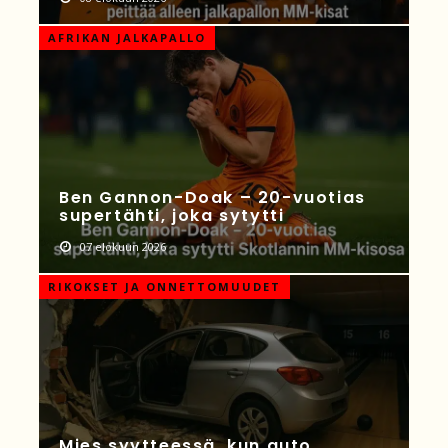
AFRIKAN JALKAPALLO
Ben Gannon-Doak – 20-vuotias
supertähti, joka sytytti
07 elokuun 2026
RIKOKSET JA ONNETTOMUUDET
Mies syytteessä, kun auto