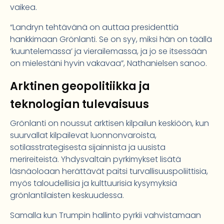
vaikea.
“Landryn tehtävänä on auttaa presidenttiä
hankkimaan Grönlanti. Se on syy, miksi hän on täällä
‘kuuntelemassa’ ja vierailemassa, ja jo se itsessään
on mielestäni hyvin vakavaa”, Nathanielsen sanoo.
Arktinen geopolitiikka ja
teknologian tulevaisuus
Grönlanti on noussut arktisen kilpailun keskiöön, kun
suurvallat kilpailevat luonnonvaroista,
sotilasstrategisesta sijainnista ja uusista
merireiteistä. Yhdysvaltain pyrkimykset lisätä
läsnäoloaan herättävät paitsi turvallisuuspoliittisia,
myös taloudellisia ja kulttuurisia kysymyksiä
grönlantilaisten keskuudessa.
Samalla kun Trumpin hallinto pyrkii vahvistamaan