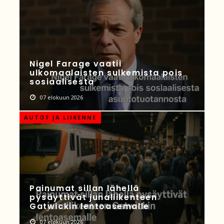
Nigel Farage vaatii
ulkomaalaisten sulkemista pois
sosiaalisesta
07 elokuun 2026
AUTOT JA LIIKENNE
Painumat sillan lähellä
pysäyttivät junaliikenteen
Gatwickin lentoasemalle
07 elokuun 2026