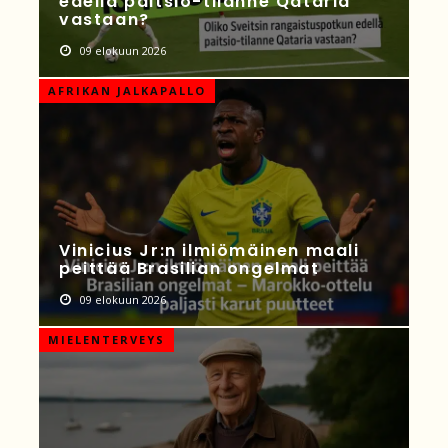
edellä paitsio-tilanne Qataria
vastaan?
09 elokuun 2026
AFRIKAN JALKAPALLO
Vinicius Jr:n ilmiömäinen maali
peittää Brasilian ongelmat
09 elokuun 2026
MIELENTERVEYS