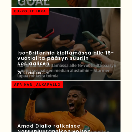
EU-POLITIIKKA
Iso-Britannia kieltämässä alle 16-
vuotiailta pääsyn suuriin
sosiaalisen
04 elokuun 2026
AFRIKAN JALKAPALLO
Amad Diallo ratkaisee
Norsunluurannikon voiton