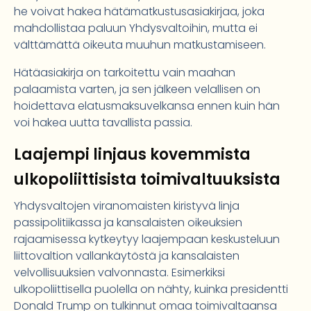
he voivat hakea hätämatkustusasiakirjaa, joka
mahdollistaa paluun Yhdysvaltoihin, mutta ei
välttämättä oikeuta muuhun matkustamiseen.
Hätäasiakirja on tarkoitettu vain maahan
palaamista varten, ja sen jälkeen velallisen on
hoidettava elatusmaksuvelkansa ennen kuin hän
voi hakea uutta tavallista passia.
Laajempi linjaus kovemmista
ulkopoliittisista toimivaltuuksista
Yhdysvaltojen viranomaisten kiristyvä linja
passipolitiikassa ja kansalaisten oikeuksien
rajaamisessa kytkeytyy laajempaan keskusteluun
liittovaltion vallankäytöstä ja kansalaisten
velvollisuuksien valvonnasta. Esimerkiksi
ulkopoliittisella puolella on nähty, kuinka presidentti
Donald Trump on tulkinnut omaa toimivaltaansa