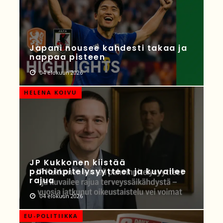
Japani nousee kahdesti takaa ja
nappaa pisteen
04 elokuun 2026
HELENA KOIVU
JP Kukkonen kiistää
pahoinpitelysyytteet ja kuvailee
rajua
04 elokuun 2026
EU-POLITIIKKA