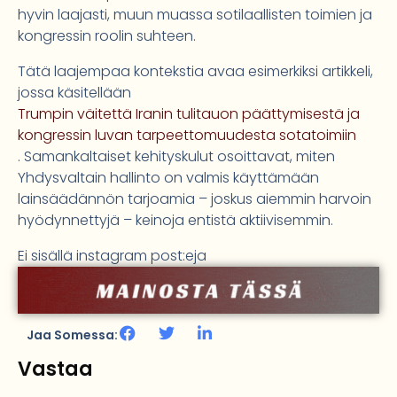
hyvin laajasti, muun muassa sotilaallisten toimien ja
kongressin roolin suhteen.
Tätä laajempaa kontekstia avaa esimerkiksi artikkeli,
jossa käsitellään
Trumpin väitettä Iranin tulitauon päättymisestä ja
kongressin luvan tarpeettomuudesta sotatoimiin
. Samankaltaiset kehityskulut osoittavat, miten
Yhdysvaltain hallinto on valmis käyttämään
lainsäädännön tarjoamia – joskus aiemmin harvoin
hyödynnettyjä – keinoja entistä aktiivisemmin.
Ei sisällä instagram post:eja
Jaa Somessa:
Vastaa