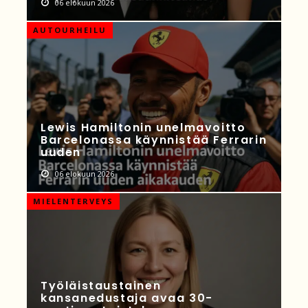
06 elokuun 2026
AUTOURHEILU
Lewis Hamiltonin unelmavoitto
Barcelonassa käynnistää Ferrarin
uuden
06 elokuun 2026
MIELENTERVEYS
Työläistaustainen
kansanedustaja avaa 30-