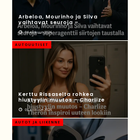
Arbeloa, Mourinho ja Silva
vaihtavat seuroja –
06 elokuun 2026
AUTOUUTISET
Kerttu Rissaselta rohkea
hiustyylin muutos – Charlize
06 elokuun 2026
AUTOT JA LIIKENNE