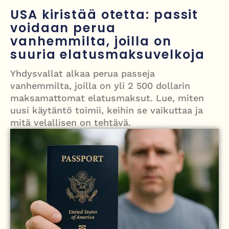
törkyrunosta – kunnianloukkaus tutkintaan
USA kiristää otetta: passit
Israelin isku Beirutiin kiristää jännitteitä – Hezbollah, Iran ja
voidaan perua
vanhemmilta, joilla on
tulitaukosopu vaakalaudalla
suuria elatusmaksuvelkoja
Roy Hattersley – työväenpuolueen modernisoija, joka jäi oppositioon
Yhdysvallat alkaa perua passeja
mutta muutti politiikan suunnan
vanhemmilta, joilla on yli 2 500 dollarin
Kesäinen lämpö palaa Britanniaan – paikoin jopa 28 astetta, mutta
maksamattomat elatusmaksut. Lue, miten
sateet jatkuvat osalle maata
uusi käytäntö toimii, keihin se vaikuttaa ja
mitä velallisen on tehtävä.
Avustettu kuolema palaa parlamenttiin – kansanedustaja vaatii
lordeja viemään lain maaliin