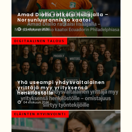
Amad Diallo ratkaisi lisäajalla –
Norsunluurannikko kaatoi
05 elokuun 2026
DIGITAALINEN TALOUS
Yhä useampi yhdysvaltalainen
yrittäjä myy yrityksensä
henkilöstölle
04 elokuun 2026
ELÄINTEN HYVINVOINTI