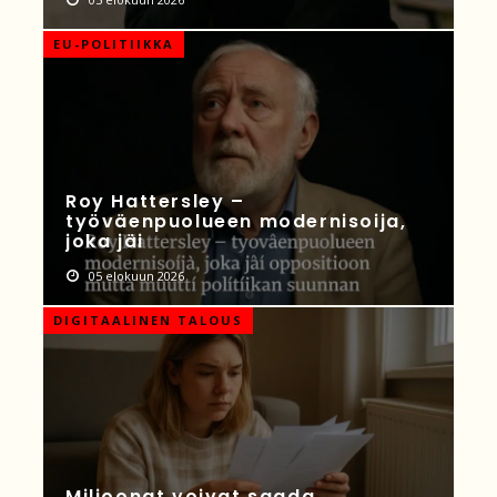
EU-POLITIIKKA
Roy Hattersley –
työväenpuolueen modernisoija,
joka jäi
05 elokuun 2026
DIGITAALINEN TALOUS
Miljoonat voivat saada