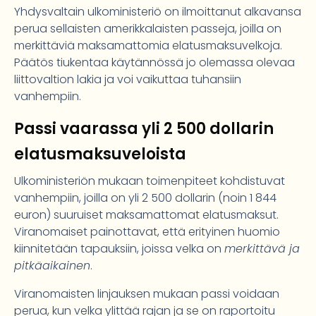
Yhdysvaltain ulkoministeriö on ilmoittanut alkavansa
perua sellaisten amerikkalaisten passeja, joilla on
merkittäviä maksamattomia elatusmaksuvelkoja.
Päätös tiukentaa käytännössä jo olemassa olevaa
liittovaltion lakia ja voi vaikuttaa tuhansiin
vanhempiin.
Passi vaarassa yli 2 500 dollarin
elatusmaksuveloista
Ulkoministeriön mukaan toimenpiteet kohdistuvat
vanhempiin, joilla on yli 2 500 dollarin (noin 1 844
euron) suuruiset maksamattomat elatusmaksut.
Viranomaiset painottavat, että erityinen huomio
kiinnitetään tapauksiin, joissa velka on
merkittävä ja
pitkäaikainen
.
Viranomaisten linjauksen mukaan passi voidaan
perua, kun velka ylittää rajan ja se on raportoitu