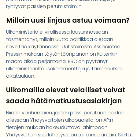
ryhtyvät passien perumistoimiin.
Milloin uusi linjaus astuu voimaan?
Ulkoministeriö ei virallisessa lausunnossaan
täsmentänyt, milloin uutta politiikkaa aletaan
soveltaa käytännössä. Uutistoimisto Associated
Pressin mukaan täytäntöönpanon on kuitenkin
määrä alkaa perjantaina. BBC on pyytänyt
ulkoministeriöltä lisäkommentteja ja tarkennuksia
aikatauluun.
Ulkomailla olevat velalliset voivat
saada hätämatkustusasiakirjan
Niiden vanhempien, joiden passi perutaan heidän
ollessaan Yhdysvaltojen ulkopuolella, on AP:n
tietojen mukaan hakeuduttava lähimpään
Yhdysvaltain suurlähetystöön tai konsulaattiin. Sieltä