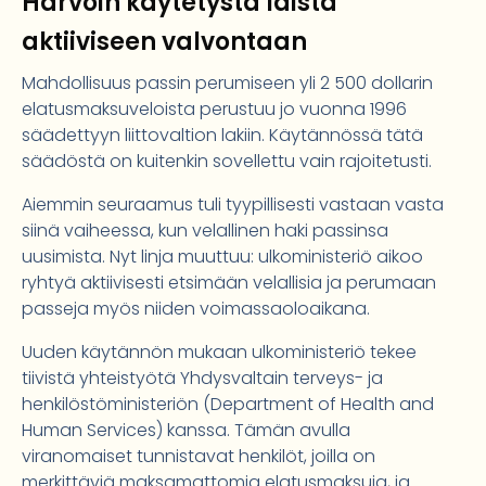
Harvoin käytetystä laista
aktiiviseen valvontaan
Mahdollisuus passin perumiseen yli 2 500 dollarin
elatusmaksuveloista perustuu jo vuonna 1996
säädettyyn liittovaltion lakiin. Käytännössä tätä
säädöstä on kuitenkin sovellettu vain rajoitetusti.
Aiemmin seuraamus tuli tyypillisesti vastaan vasta
siinä vaiheessa, kun velallinen haki passinsa
uusimista. Nyt linja muuttuu: ulkoministeriö aikoo
ryhtyä aktiivisesti etsimään velallisia ja perumaan
passeja myös niiden voimassaoloaikana.
Uuden käytännön mukaan ulkoministeriö tekee
tiivistä yhteistyötä Yhdysvaltain terveys- ja
henkilöstöministeriön (Department of Health and
Human Services) kanssa. Tämän avulla
viranomaiset tunnistavat henkilöt, joilla on
merkittäviä maksamattomia elatusmaksuja, ja