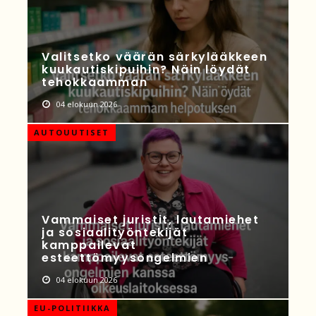
Valitsetko väärän särkylääkkeen
kuukautiskipuihin? Näin löydät
tehokkaamman
04 elokuun 2026
AUTOUUTISET
Vammaiset juristit, lautamiehet
ja sosiaalityöntekijät
kamppailevat
esteettömyysongelmien
04 elokuun 2026
EU-POLITIIKKA