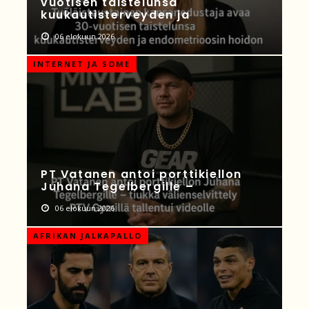
vuotisen taistelunsa
kuukautisterveyden ja
06 elokuun 2026
INTERNET JA SOME
PT Vatanen antoi porttikiellon
Juhana Tegelbergille –
06 elokuun 2026
AFRIKAN JALKAPALLO