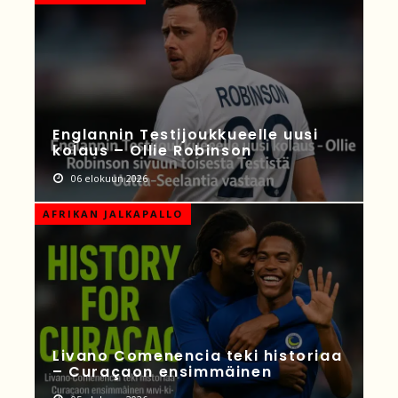
Englannin Testijoukkueelle uusi
kolaus – Ollie Robinson
06 elokuun 2026
AFRIKAN JALKAPALLO
Livano Comenencia teki historiaa
– Curaçaon ensimmäinen