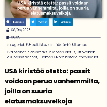
Facebook
Twitter
LinkedIn
08/05/2026
06:05
Kategoriat:
EU-politiikka
,
lainsäädäntö
,
Ulkomaat
Avainsanat:
elatusmaksut
,
lapsen elatus
,
liittovaltion
laki
,
passisäännöt
,
Suomen ulkoministeriö
,
Yhdysvallat
USA kiristää otetta: passit
voidaan perua vanhemmilta,
joilla on suuria
elatusmaksuvelkoja