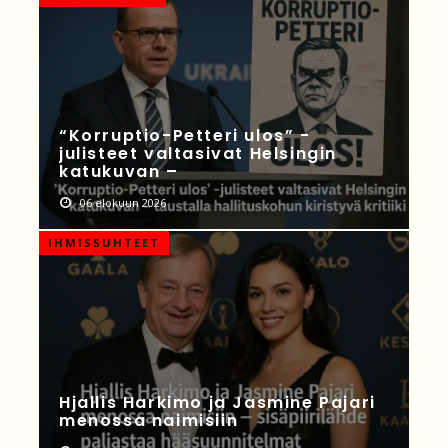
“Korruptio-Petteri ulos” -
julisteet valtasivat Helsingin
katukuvan –
06 elokuun 2026
IHMISSUHTEET
Hjallis Harkimo ja Jasmine Pajari
menossa naimisiin