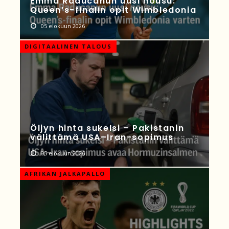
Emma Raducanun uusi nousu:
Queen’s-finalin opit Wimbledonia
05 elokuun 2026
DIGITAALINEN TALOUS
Öljyn hinta sukelsi – Pakistanin
välittämä USA–Iran-sopimus
05 elokuun 2026
AFRIKAN JALKAPALLO