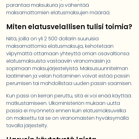
parantaa maksukuria ja vähentää
maksamattomien elatusmaksujen määrää.
Miten elatusvelallisen tulisi toimia?
Niitä, joilla on yli 2 500 dollarin suuruisia
maksamattomia elatusmaksuja, kehotetaan
viipymättä ottamaan yhteyttä oman osavaltionsa
elatusmaksuista vastaaviin viranomaisiin ja
sopimaan maksujärjestelyistä. Maksusuunnitelman
laatiminen ja velan hoitaminen voivat estää passin
perumisen tai mahdollistaa uuden passin saamisen.
Kun passi on kerran peruttu, sitä ei voi enää käyttää
matkustamiseen. Ulkoministeriön mukaan uutta
passia ei myönnetä ennen kuin elatusmaksuvelka
on maksettu tai se on viranomaisten hyväksymällä
tavalla järjestelty.