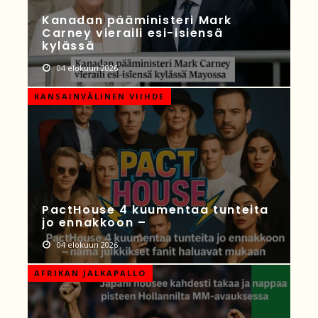
Kanadan pääministeri Mark
Carney vieraili esi-isiensä
kylässä
04 elokuun 2026
KANSAINVÄLINEN VIIHDE
PactHouse 4 kuumentaa tunteita
jo ennakkoon –
04 elokuun 2026
AFRIKAN JALKAPALLO