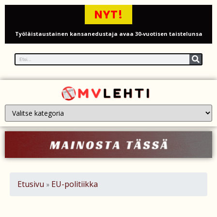
NYT!
Työläistaustainen kansanedustaja avaa 30-vuotisen taistelunsa
kuukautisterveyden ja endometrioosin hoidon puolesta
PT Vatanen antoi porttikiellon Juhana Tegelbergille – tiukka
välienselvittely PTV Gymillä tallentui videolle
Iso-Britannia heikentämässä sähköautojen myyntitavoitetta – mitä
muutos tarkoittaa?
12 kuollut laskuvarjohyppykoneen onnettomuudessa Missourissa –
mitä tiedetään traagisesta turmasta
Öljyn hinta sukelsi – Pakistanin välittämä USA–Iran-sopimus avaa
Etusivu
EU-politiikka
»
Hormuzinsalmen
Poliisijohtaja Dennis Pasterstein teki rikosilmoituksen Ile Vainion