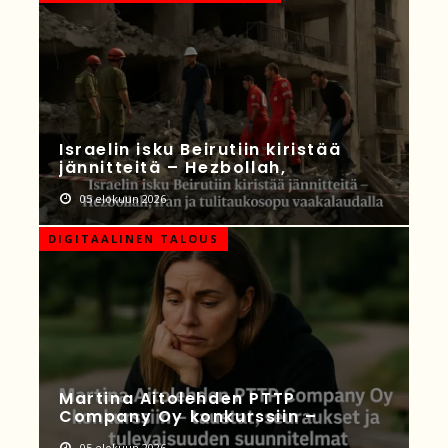
Israelin isku Beirutiin kiristää
jännitteitä – Hezbollah,
05 elokuun 2026
DIGITAALINEN TALOUS
Martina Aitolehden PTTP
Company Oy konkurssiin –
05 elokuun 2026