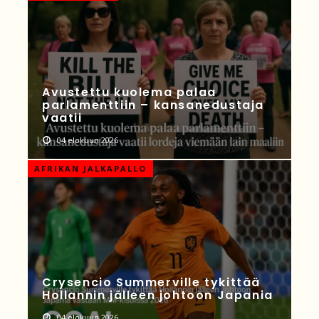
Avustettu kuolema palaa
parlamenttiin – kansanedustaja
vaatii
04 elokuun 2026
AFRIKAN JALKAPALLO
Crysencio Summerville tykittää
Hollannin jälleen johtoon Japania
04 elokuun 2026