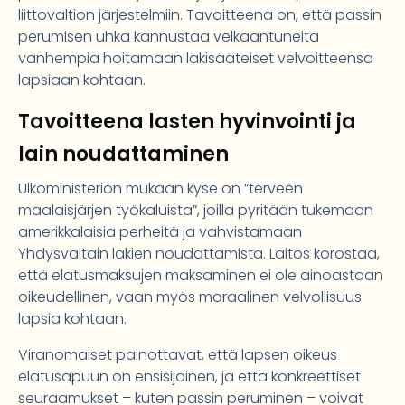
liittovaltion järjestelmiin. Tavoitteena on, että passin
perumisen uhka kannustaa velkaantuneita
vanhempia hoitamaan lakisääteiset velvoitteensa
lapsiaan kohtaan.
Tavoitteena lasten hyvinvointi ja
lain noudattaminen
Ulkoministeriön mukaan kyse on ”terveen
maalaisjärjen työkaluista”, joilla pyritään tukemaan
amerikkalaisia perheitä ja vahvistamaan
Yhdysvaltain lakien noudattamista. Laitos korostaa,
että elatusmaksujen maksaminen ei ole ainoastaan
oikeudellinen, vaan myös moraalinen velvollisuus
lapsia kohtaan.
Viranomaiset painottavat, että lapsen oikeus
elatusapuun on ensisijainen, ja että konkreettiset
seuraamukset – kuten passin peruminen – voivat