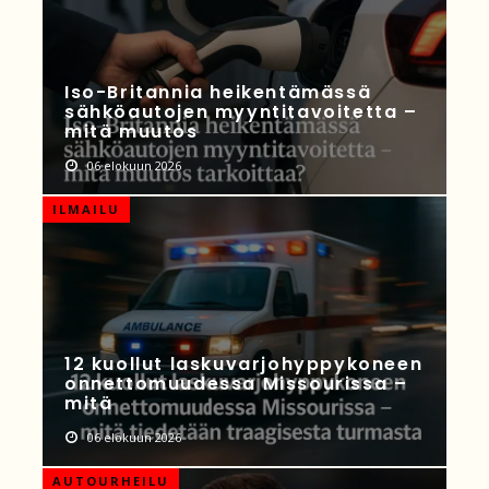
Iso-Britannia heikentämässä
sähköautojen myyntitavoitetta –
mitä muutos
06 elokuun 2026
ILMAILU
12 kuollut laskuvarjohyppykoneen
onnettomuudessa Missourissa –
mitä
06 elokuun 2026
AUTOURHEILU