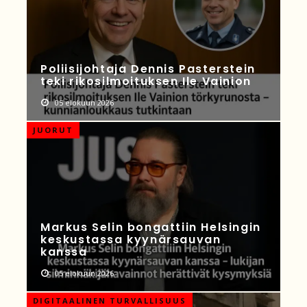
Poliisijohtaja Dennis Pasterstein
teki rikosilmoituksen Ile Vainion
05 elokuun 2026
JUORUT
Markus Selin bongattiin Helsingin
keskustassa kyynärsauvan
kanssa
05 elokuun 2026
DIGITAALINEN TURVALLISUUS