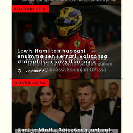
AUTOURHEILU
Lewis Hamilton nappasi
ensimmäisen Ferrari-voittonsa
dramatiikan sävyttämässä
07 elokuun 2026
HELENA KOIVU
Kimi ja Minttu Räikkönen juhlivat