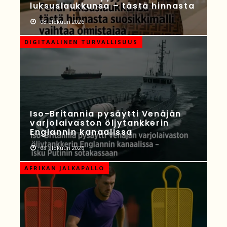
luksuslaukkunsa – tästä hinnasta
08 elokuun 2026
DIGITAALINEN TURVALLISUUS
Iso-Britannia pysäytti Venäjän
varjolaivaston öljytankkerin
Englannin kanaalissa
08 elokuun 2026
AFRIKAN JALKAPALLO