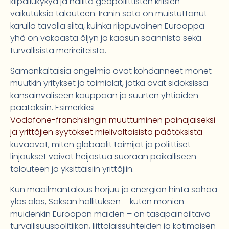
kilpailukykyä ja hallita geopoliittisten kriisien
vaikutuksia talouteen. Iranin sota on muistuttanut
karulla tavalla siitä, kuinka riippuvainen Eurooppa
yhä on vakaasta öljyn ja kaasun saannista sekä
turvallisista merireiteistä.
Samankaltaisia ongelmia ovat kohdanneet monet
muutkin yritykset ja toimialat, jotka ovat sidoksissa
kansainväliseen kauppaan ja suurten yhtiöiden
päätöksiin. Esimerkiksi
Vodafone-franchisingin muuttuminen painajaiseksi
ja yrittäjien syytökset mielivaltaisista päätöksistä
kuvaavat, miten globaalit toimijat ja poliittiset
linjaukset voivat heijastua suoraan paikalliseen
talouteen ja yksittäisiin yrittäjiin.
Kun maailmantalous horjuu ja energian hinta sahaa
ylös alas, Saksan hallituksen – kuten monien
muidenkin Euroopan maiden – on tasapainoiltava
turvallisuuspolitiikan, liittolaissuhteiden ja kotimaisen