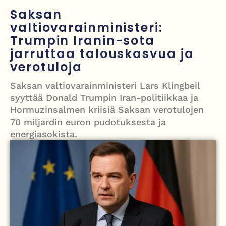
Nigel Farage vaatii ulkomaalaisten sulkemista pois sosiaalisesta
Saksan
asuntotuotannosta
valtiovarainministeri:
Trumpin Iranin-sota
Painumat sillan lähellä pysäyttivät junaliikenteen Gatwickin
jarruttaa talouskasvua ja
lentoasemalle
verotuloja
Justin Trudeau puolustautuu kritiikiltä – valitsi Katy Perryn
Saksan valtiovarainministeri Lars Klingbeil
esiintymisen Kanadan MM-avauksen sijaan
syyttää Donald Trumpin Iran-politiikkaa ja
Hormuzinsalmen kriisiä Saksan verotulojen
Grenfellin tornon palo: yhdeksäs vuosipäivä erityisen raskas omaisille
70 miljardin euron pudotuksesta ja
energiasokista.