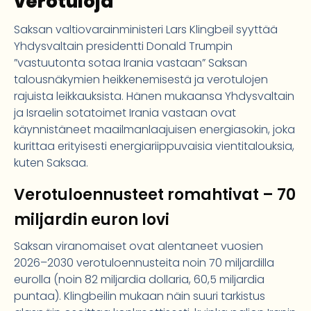
verotuloja
Saksan valtiovarainministeri Lars Klingbeil syyttää
Yhdysvaltain presidentti Donald Trumpin
”vastuutonta sotaa Irania vastaan” Saksan
talousnäkymien heikkenemisestä ja verotulojen
rajuista leikkauksista. Hänen mukaansa Yhdysvaltain
ja Israelin sotatoimet Irania vastaan ovat
käynnistäneet maailmanlaajuisen energiasokin, joka
kurittaa erityisesti energia­riippuvaisia vientitalouksia,
kuten Saksaa.
Verotuloennusteet romahtivat – 70
miljardin euron lovi
Saksan viranomaiset ovat alentaneet vuosien
2026–2030 verotuloennusteita noin 70 miljardilla
eurolla (noin 82 miljardia dollaria, 60,5 miljardia
puntaa). Klingbeilin mukaan näin suuri tarkistus