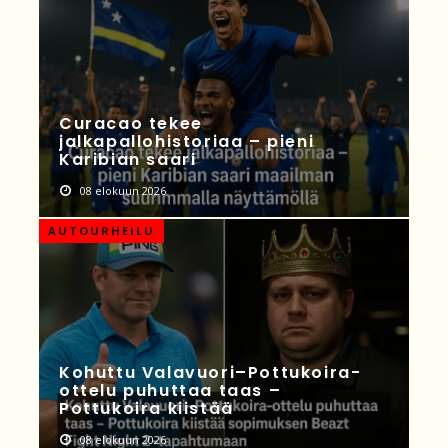
Curacao tekee
jalkapallohistoriaa – pieni
Karibian saari
08 elokuun 2026
AUTOURHEILU
Kohuttu Valavuori–Pottukoira-
ottelu puhuttaa taas –
Pottukoira kiistää
08 elokuun 2026