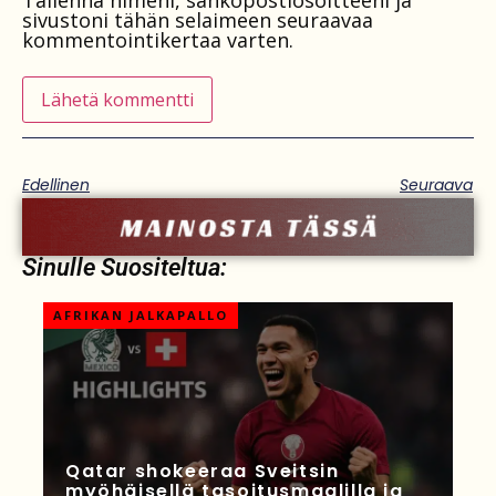
Tallenna nimeni, sähköpostiosoitteeni ja
sivustoni tähän selaimeen seuraavaa
kommentointikertaa varten.
Edellinen
Seuraava
Sinulle Suositeltua:
AFRIKAN JALKAPALLO
Qatar shokeeraa Sveitsin
myöhäisellä tasoitusmaalilla ja