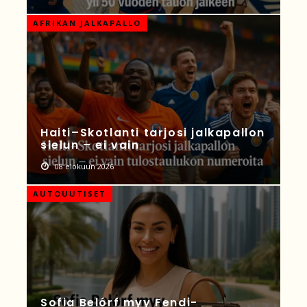
AFRIKAN JALKAPALLO
Haiti–Skotlanti tarjosi jalkapallon
sielun – ei vain
08 elokuun 2026
AUTOUUTISET
Sofia Belórf myy Fendi-