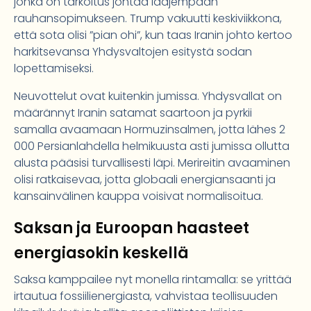
jonka on tarkoitus johtaa laajempaan
rauhansopimukseen. Trump vakuutti keskiviikkona,
että sota olisi ”pian ohi”, kun taas Iranin johto kertoo
harkitsevansa Yhdysvaltojen esitystä sodan
lopettamiseksi.
Neuvottelut ovat kuitenkin jumissa. Yhdysvallat on
määrännyt Iranin satamat saartoon ja pyrkii
samalla avaamaan Hormuzinsalmen, jotta lähes 2
000 Persianlahdella helmikuusta asti jumissa ollutta
alusta pääsisi turvallisesti läpi. Merireitin avaaminen
olisi ratkaisevaa, jotta globaali energiansaanti ja
kansainvälinen kauppa voisivat normalisoitua.
Saksan ja Euroopan haasteet
energiasokin keskellä
Saksa kamppailee nyt monella rintamalla: se yrittää
irtautua fossiilienergiasta, vahvistaa teollisuuden