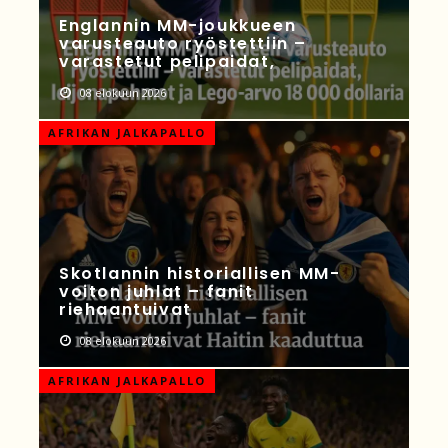
Englannin MM-joukkueen
varusteauto ryöstettiin –
varastetut pelipaidat,
08 elokuun 2026
AFRIKAN JALKAPALLO
Skotlannin historiallisen MM-
voiton juhlat – fanit
riehaantuivat
08 elokuun 2026
AFRIKAN JALKAPALLO