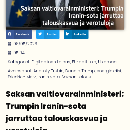
Facebook
Twitter
LinkedIn
08/05/2026
05:04
Kategoriat:
Digitaalinen talous
,
EU-politiikka
,
Ulkomaat
Avainsanat:
Anatoliy Trubin
,
Donald Trump
,
energia­kriisi
,
Friedrich Merz
,
Iranin sota
,
Saksan talous
Saksan valtiovarainministeri:
Trumpin Iranin-sota
jarruttaa talouskasvua ja