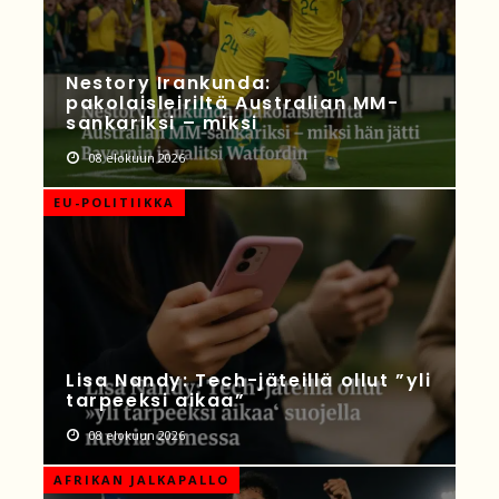
Nestory Irankunda:
pakolaisleiriltä Australian MM-
sankariksi – miksi
08 elokuun 2026
EU-POLITIIKKA
Lisa Nandy: Tech-jäteillä ollut ”yli
tarpeeksi aikaa”
08 elokuun 2026
AFRIKAN JALKAPALLO