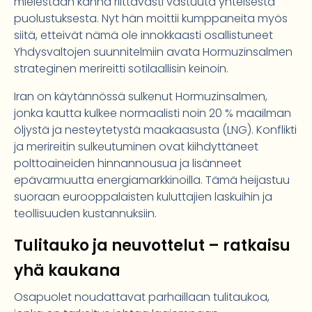
mielestään kanna riittävästi vastuuta yhteisestä
puolustuksesta. Nyt hän moittii kumppaneita myös
siitä, etteivät nämä ole innokkaasti osallistuneet
Yhdysvaltojen suunnitelmiin avata Hormuzinsalmen
strateginen merireitti sotilaallisin keinoin.
Iran on käytännössä sulkenut Hormuzinsalmen,
jonka kautta kulkee normaalisti noin 20 % maailman
öljystä ja nesteytetystä maakaasusta (LNG). Konflikti
ja merireitin sulkeutuminen ovat kiihdyttäneet
polttoaineiden hinnannousua ja lisänneet
epävarmuutta energiamarkkinoilla. Tämä heijastuu
suoraan eurooppalaisten kuluttajien laskuihin ja
teollisuuden kustannuksiin.
Tulitauko ja neuvottelut – ratkaisu
yhä kaukana
Osapuolet noudattavat parhaillaan tulitaukoa,