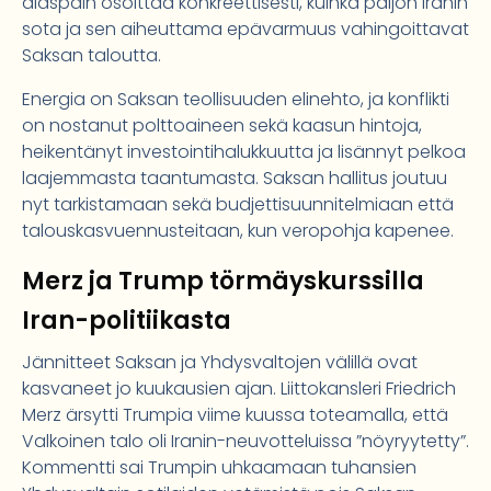
alaspäin osoittaa konkreettisesti, kuinka paljon Iranin
sota ja sen aiheuttama epävarmuus vahingoittavat
Saksan taloutta.
Energia on Saksan teollisuuden elinehto, ja konflikti
on nostanut polttoaineen sekä kaasun hintoja,
heikentänyt investointihalukkuutta ja lisännyt pelkoa
laajemmasta taantumasta. Saksan hallitus joutuu
nyt tarkistamaan sekä budjettisuunnitelmiaan että
talouskasvuennusteitaan, kun veropohja kapenee.
Merz ja Trump törmäyskurssilla
Iran-politiikasta
Jännitteet Saksan ja Yhdysvaltojen välillä ovat
kasvaneet jo kuukausien ajan. Liittokansleri Friedrich
Merz ärsytti Trumpia viime kuussa toteamalla, että
Valkoinen talo oli Iranin-neuvotteluissa ”nöyryytetty”.
Kommentti sai Trumpin uhkaamaan tuhansien