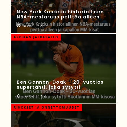
New York Knicksin historiallinen
NBA-mestaruus peittää alleen
08 elokuun 2026
AFRIKAN JALKAPALLO
Ben Gannon-Doak – 20-vuotias
supertähti, joka sytytti
07 elokuun 2026
RIKOKSET JA ONNETTOMUUDET