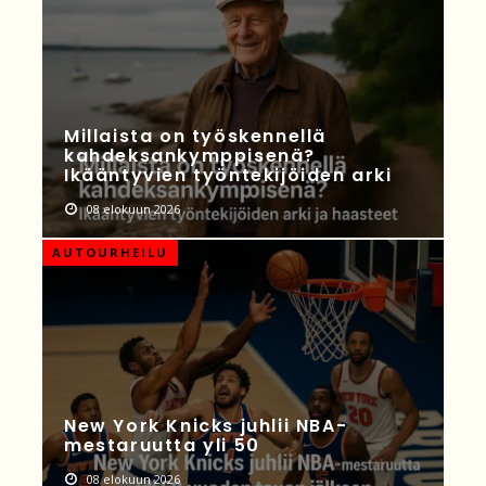
Millaista on työskennellä
kahdeksankymppisenä?
Ikääntyvien työntekijöiden arki
08 elokuun 2026
AUTOURHEILU
New York Knicks juhlii NBA-
mestaruutta yli 50
08 elokuun 2026