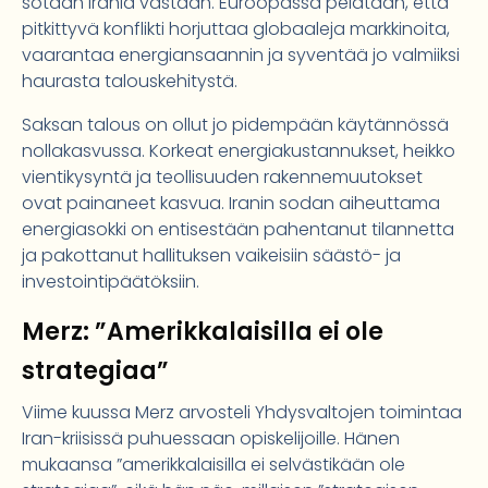
sotaan Irania vastaan. Euroopassa pelätään, että
pitkittyvä konflikti horjuttaa globaaleja markkinoita,
vaarantaa energiansaannin ja syventää jo valmiiksi
haurasta talouskehitystä.
Saksan talous on ollut jo pidempään käytännössä
nollakasvussa. Korkeat energiakustannukset, heikko
vientikysyntä ja teollisuuden rakennemuutokset
ovat painaneet kasvua. Iranin sodan aiheuttama
energiasokki on entisestään pahentanut tilannetta
ja pakottanut hallituksen vaikeisiin säästö- ja
investointipäätöksiin.
Merz: ”Amerikkalaisilla ei ole
strategiaa”
Viime kuussa Merz arvosteli Yhdysvaltojen toimintaa
Iran-kriisissä puhuessaan opiskelijoille. Hänen
mukaansa ”amerikkalaisilla ei selvästikään ole