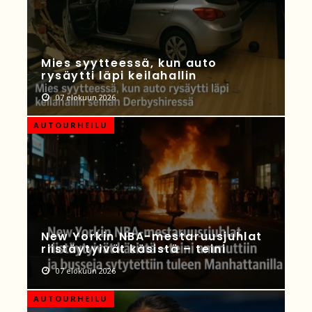
Mies syytteessä, kun auto
rysäytti läpi keilahallin
07 elokuun 2026
AUTOURHEILU
New Yorkin NBA-mestaruusjuhlat
riistäytyivät käsistä – teini
07 elokuun 2026
AUTOURHEILU