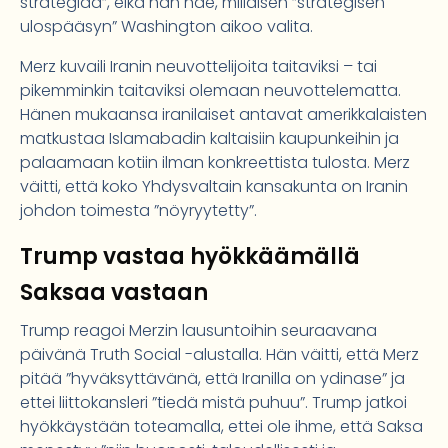
strategiaa”, eikä hän näe, millaisen ”strategisen
ulospääsyn” Washington aikoo valita.
Merz kuvaili Iranin neuvottelijoita taitaviksi – tai
pikemminkin taitaviksi olemaan neuvottelematta.
Hänen mukaansa iranilaiset antavat amerikkalaisten
matkustaa Islamabadin kaltaisiin kaupunkeihin ja
palaamaan kotiin ilman konkreettista tulosta. Merz
väitti, että koko Yhdysvaltain kansakunta on Iranin
johdon toimesta ”nöyryytetty”.
Trump vastaa hyökkäämällä
Saksaa vastaan
Trump reagoi Merzin lausuntoihin seuraavana
päivänä Truth Social -alustalla. Hän väitti, että Merz
pitää ”hyväksyttävänä, että Iranilla on ydinase” ja
ettei liittokansleri ”tiedä mistä puhuu”. Trump jatkoi
hyökkäystään toteamalla, ettei ole ihme, että Saksa