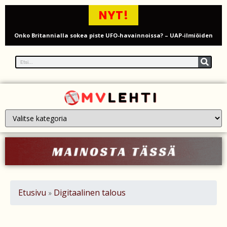
NYT!
Onko Britannialla sokea piste UFO-havainnoissa? – UAP-ilmiöiden
tutkinta kyseenalaistetaan
Millaista on työskennellä kahdeksankymppisenä? Ikääntyvien
työntekijöiden arki ja haasteet
Iso-Britannia pysäytti Venäjän varjolaivaston öljytankkerin Englannin
kanaalissa – isku Putinin sotakassaan
Mies syytteessä, kun auto rysäytti läpi keilahallin seinän Derbyshiressä
New Yorkin NBA-mestaruusjuhlat riistäytyivät käsistä – teini ammuttiin
ja busseja sytytettiin tuleen Manhattanilla
Etusivu
Digitaalinen talous
»
Kimi ja Minttu Räikkönen juhlivat 10-vuotishääpäiväänsä – näin F1-
tähti muisti rakastaan