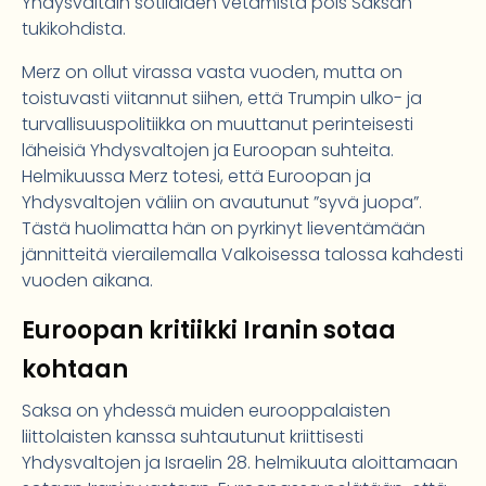
Yhdysvaltain sotilaiden vetämistä pois Saksan
tukikohdista.
Merz on ollut virassa vasta vuoden, mutta on
toistuvasti viitannut siihen, että Trumpin ulko- ja
turvallisuuspolitiikka on muuttanut perinteisesti
läheisiä Yhdysvaltojen ja Euroopan suhteita.
Helmikuussa Merz totesi, että Euroopan ja
Yhdysvaltojen väliin on avautunut ”syvä juopa”.
Tästä huolimatta hän on pyrkinyt lieventämään
jännitteitä vierailemalla Valkoisessa talossa kahdesti
vuoden aikana.
Euroopan kritiikki Iranin sotaa
kohtaan
Saksa on yhdessä muiden eurooppalaisten
liittolaisten kanssa suhtautunut kriittisesti
Yhdysvaltojen ja Israelin 28. helmikuuta aloittamaan