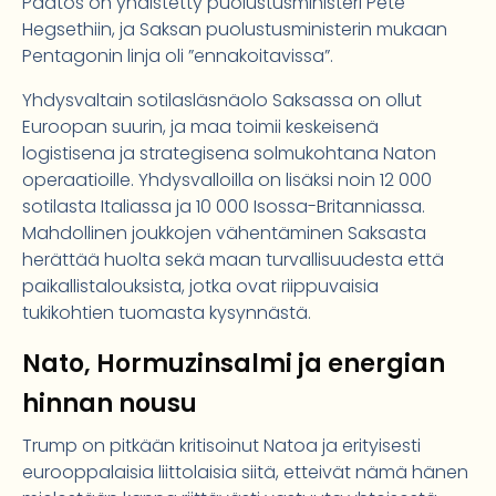
Päätös on yhdistetty puolustusministeri Pete
Hegsethiin, ja Saksan puolustusministerin mukaan
Pentagonin linja oli ”ennakoitavissa”.
Yhdysvaltain sotilasläsnäolo Saksassa on ollut
Euroopan suurin, ja maa toimii keskeisenä
logistisena ja strategisena solmukohtana Naton
operaatioille. Yhdysvalloilla on lisäksi noin 12 000
sotilasta Italiassa ja 10 000 Isossa-Britanniassa.
Mahdollinen joukkojen vähentäminen Saksasta
herättää huolta sekä maan turvallisuudesta että
paikallistalouksista, jotka ovat riippuvaisia
tukikohtien tuomasta kysynnästä.
Nato, Hormuzinsalmi ja energian
hinnan nousu
Trump on pitkään kritisoinut Natoa ja erityisesti
eurooppalaisia liittolaisia siitä, etteivät nämä hänen