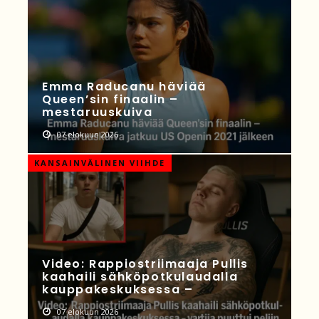
Emma Raducanu häviää
Queen’sin finaalin –
mestaruuskuiva
07 elokuun 2026
KANSAINVÄLINEN VIIHDE
Video: Rappiostriimaaja Pullis
kaahaili sähköpotkulaudalla
kauppakeskuksessa –
07 elokuun 2026