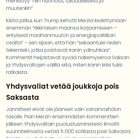
menestyy ”niin huonosti, taloudellisesti ja
muutenkin”.
Kiista jatkui, kun Trump kehotti Merziä keskittymään
enemmän ”rikkinäisen maansa korjaamiseen –
erityisesti maahanmuuton ja energiapolitiikan
osalta” – sen sijaan, että hän ”sekaantuisi niiden
tekemisiin, jotka poistavat Iranin ydinuhkaa”.
Kommentit heijastavat syvää näkemyseroa Saksan
ja Yhdysvaltojen välillä siitä, miten Iranin kriisi tulisi
ratkaista.
Yhdysvallat vetää joukkoja pois
Saksasta
Jännitteet eivät ole jääneet vain sananvaihdon
tasolle. Pian Merzin ensimmäisten kommenttien
jälkeen Yhdysvaltain puolustusministeriö ilmoitti
suunnitelmasta vetää 5 000 sotilasta pois Saksasta.