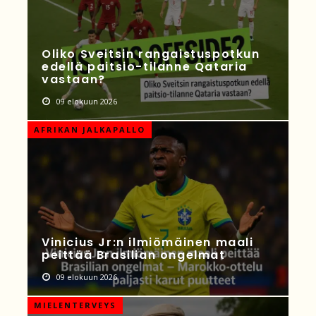
Oliko Sveitsin rangaistuspotkun
edellä paitsio-tilanne Qataria
vastaan?
09 elokuun 2026
AFRIKAN JALKAPALLO
Vinicius Jr:n ilmiömäinen maali
peittää Brasilian ongelmat
09 elokuun 2026
MIELENTERVEYS