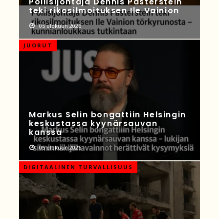
Poliisijohtaja Dennis Pasterstein
teki rikosilmoituksen Ile Vainion
05 elokuun 2026
JUORUT
Markus Selin bongattiin Helsingin
keskustassa kyynärsauvan
kanssa
05 elokuun 2026
DIGITAALINEN TURVALLISUUS