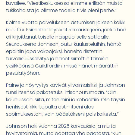
kuvailee. ”Viestikeskuksessa elimme erillään muista
tukikohdista ja olimme todella tiivis pieni perhe.”
Kolme vuotta palvelukseen astumisen jälkeen kaikki
muuttui. Esimiehet löysivät rakkauskirjeen, jonka hän
oli kirjoittanut toiselle naispuoliselle sotilaalle.
Seurauksena Johnson joutui kuulusteluihin, häntä
epäiltiin jopa vakoojaksi, häneltä riistettiin
turvallisuusselvitys ja hänet siirrettiin takaisin
yksikköönsä Guildfordiin, missä hänet määrättiin
pesulatyöhön.
Paine ja nöyryytys kävivät ylivoimaisiksi, ja Johnson
tunsi itsensä pakotetuksi irtisanoutumaan. ”Olin
kauhuissani siitä, miten minua kohdeltiin. Olin täysin
henkisesti rikki. Lopulta ostin itseni ulos
sopimuksestani, vain päästäkseni pois kaikesta.”
Johnson haki vuonna 2025 korvauksia ja muita
hyvitystoimia, mutta odottaa yhä päätöstä. ”Kun