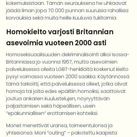
kokemuksistaan. Tämän seurauksena he uhkaavat
jäädä ilman jopa 70 000 punnan suuruisia rahallisia
korvauksia sekä muita heille kuuluvia tukitoimia.
Homokielto varjosti Britannian
asevoimia vuoteen 2000 asti
Homoseksuaalisuuden dekriminalisointi alkoi Isossa-
Britanniassa jo vuonna 1967, mutta asevoimien
palveluksessa olleita LGBT-henkilöitä koskenut kielto
pysyi voimassa vuoteen 2000 saakka. Käytännössä
tämä tarkoitti, että palveluksessa olleet, jotka olivat
homoja tai joita edes epäiltiin homoiksi, saattoivat
joutua ankarien kuulustelujen, nöyryyttävän
paljastamisen sekä häpeällisen, usein
”epäkunniallisen” erottamisen kohteiksi.
Monet menettivät uransa, toimeentulonsa ja
yhteisönsä. Moni ”outing” – pakotettu kaapista