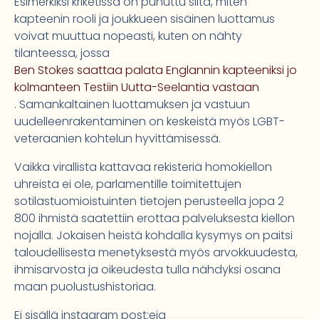
Esimerkiksi kriketissä on puhuttu siitä, miten
kapteenin rooli ja joukkueen sisäinen luottamus
voivat muuttua nopeasti, kuten on nähty
tilanteessa, jossa
Ben Stokes saattaa palata Englannin kapteeniksi jo
kolmanteen Testiin Uutta-Seelantia vastaan
. Samankaltainen luottamuksen ja vastuun
uudelleenrakentaminen on keskeistä myös LGBT-
veteraanien kohtelun hyvittämisessä.
Vaikka virallista kattavaa rekisteriä homokiellon
uhreista ei ole, parlamentille toimitettujen
sotilastuomioistuinten tietojen perusteella jopa 2
800 ihmistä saatettiin erottaa palveluksesta kiellon
nojalla. Jokaisen heistä kohdalla kysymys on paitsi
taloudellisesta menetyksestä myös arvokkuudesta,
ihmisarvosta ja oikeudesta tulla nähdyksi osana
maan puolustushistoriaa.
Ei sisällä instagram post:eja