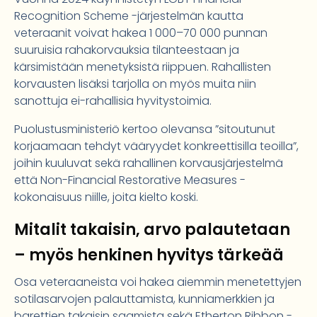
Recognition Scheme -järjestelmän kautta
veteraanit voivat hakea 1 000–70 000 punnan
suuruisia rahakorvauksia tilanteestaan ja
kärsimistään menetyksistä riippuen. Rahallisten
korvausten lisäksi tarjolla on myös muita niin
sanottuja ei-rahallisia hyvitystoimia.
Puolustusministeriö kertoo olevansa ”sitoutunut
korjaamaan tehdyt vääryydet konkreettisilla teoilla”,
joihin kuuluvat sekä rahallinen korvausjärjestelmä
että Non-Financial Restorative Measures -
kokonaisuus niille, joita kielto koski.
Mitalit takaisin, arvo palautetaan
– myös henkinen hyvitys tärkeää
Osa veteraaneista voi hakea aiemmin menetettyjen
sotilasarvojen palauttamista, kunniamerkkien ja
barettien takaisin saamista sekä Etherton Ribbon -