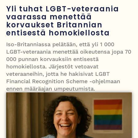
välienselvittely PTV Gymillä tallentui videolle
Yli tuhat LGBT-veteraania
vaarassa menettää
Iso-Britannia heikentämässä sähköautojen myyntitavoitetta – mitä
korvaukset Britannian
muutos tarkoittaa?
entisestä homokiellosta
12 kuollut laskuvarjohyppykoneen onnettomuudessa Missourissa –
Iso-Britanniassa pelätään, että yli 1 000
mitä tiedetään traagisesta turmasta
LGBT-veteraania menettää oikeutensa jopa 70
000 punnan korvauksiin entisestä
Öljyn hinta sukelsi – Pakistanin välittämä USA–Iran-sopimus avaa
homokiellosta. Järjestöt vetoavat
Hormuzinsalmen
veteraaneihin, jotta he hakisivat LGBT
Financial Recognition Scheme -ohjelmaan
ennen määräajan umpeutumista.