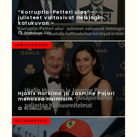
“Korruptio-Petteri ulos” -
julisteet valtasivat Helsingin
katukuvan –
06 elokuun 2026
IHMISSUHTEET
Hjallis Harkimo ja Jasmine Pajari
menossa naimisiin
06 elokuun 2026
AUTOURHEILU