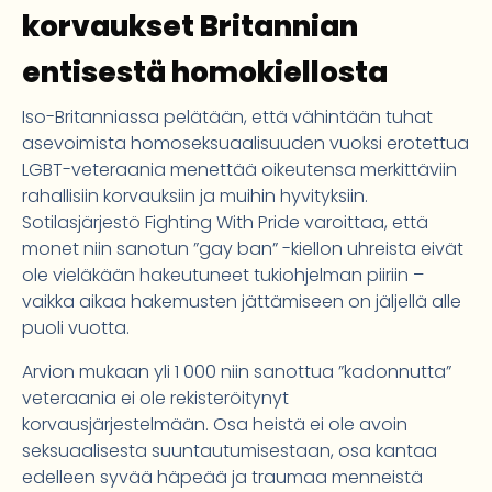
korvaukset Britannian
entisestä homokiellosta
Iso-Britanniassa pelätään, että vähintään tuhat
asevoimista homoseksuaalisuuden vuoksi erotettua
LGBT-veteraania menettää oikeutensa merkittäviin
rahallisiin korvauksiin ja muihin hyvityksiin.
Sotilasjärjestö Fighting With Pride varoittaa, että
monet niin sanotun ”gay ban” -kiellon uhreista eivät
ole vieläkään hakeutuneet tukiohjelman piiriin –
vaikka aikaa hakemusten jättämiseen on jäljellä alle
puoli vuotta.
Arvion mukaan yli 1 000 niin sanottua ”kadonnutta”
veteraania ei ole rekisteröitynyt
korvausjärjestelmään. Osa heistä ei ole avoin
seksuaalisesta suuntautumisestaan, osa kantaa
edelleen syvää häpeää ja traumaa menneistä