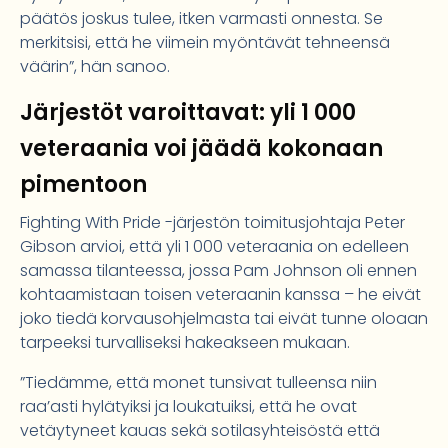
päätös joskus tulee, itken varmasti onnesta. Se
merkitsisi, että he viimein myöntävät tehneensä
väärin”, hän sanoo.
Järjestöt varoittavat: yli 1 000
veteraania voi jäädä kokonaan
pimentoon
Fighting With Pride -järjestön toimitusjohtaja Peter
Gibson arvioi, että yli 1 000 veteraania on edelleen
samassa tilanteessa, jossa Pam Johnson oli ennen
kohtaamistaan toisen veteraanin kanssa – he eivät
joko tiedä korvausohjelmasta tai eivät tunne oloaan
tarpeeksi turvalliseksi hakeakseen mukaan.
”Tiedämme, että monet tunsivat tulleensa niin
raa’asti hylätyiksi ja loukatuiksi, että he ovat
vetäytyneet kauas sekä sotilasyhteisöstä että