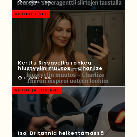
06 elokuun 2026
AUTOUUTISET
Kerttu Rissaselta rohkea
hiustyylin muutos – Charlize
06 elokuun 2026
AUTOT JA LIIKENNE
Iso-Britannia heikentämässä