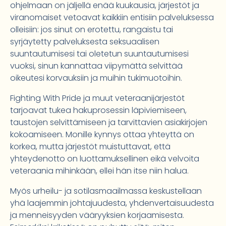
ohjelmaan on jäljellä enää kuukausia, järjestöt ja
viranomaiset vetoavat kaikkiin entisiin palveluksessa
olleisiin: jos sinut on erotettu, rangaistu tai
syrjäytetty palveluksesta seksuaalisen
suuntautumisesi tai oletetun suuntautumisesi
vuoksi, sinun kannattaa viipymättä selvittää
oikeutesi korvauksiin ja muihin tukimuotoihin.
Fighting With Pride ja muut veteraanijärjestöt
tarjoavat tukea hakuprosessin läpiviemiseen,
taustojen selvittämiseen ja tarvittavien asiakirjojen
kokoamiseen. Monille kynnys ottaa yhteyttä on
korkea, mutta järjestöt muistuttavat, että
yhteydenotto on luottamuksellinen eikä velvoita
veteraania mihinkään, ellei hän itse niin halua.
Myös urheilu- ja sotilasmaailmassa keskustellaan
yhä laajemmin johtajuudesta, yhdenvertaisuudesta
ja menneisyyden vääryyksien korjaamisesta.