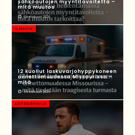
sähköautojen myyntitavoitetta –
mitä muutos
06 elokuun 2026
ILMAILU
12 kuollut laskuvarjohyppykoneen
onnettomuudessa Missourissa –
mitä
06 elokuun 2026
AUTOURHEILU