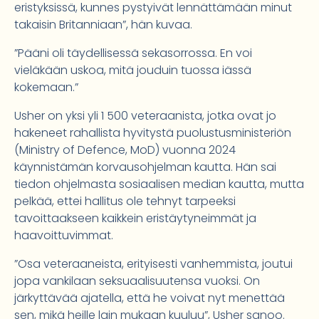
eristyksissä, kunnes pystyivät lennättämään minut
takaisin Britanniaan”, hän kuvaa.
”Pääni oli täydellisessä sekasorrossa. En voi
vieläkään uskoa, mitä jouduin tuossa iässä
kokemaan.”
Usher on yksi yli 1 500 veteraanista, jotka ovat jo
hakeneet rahallista hyvitystä puolustusministeriön
(Ministry of Defence, MoD) vuonna 2024
käynnistämän korvausohjelman kautta. Hän sai
tiedon ohjelmasta sosiaalisen median kautta, mutta
pelkää, ettei hallitus ole tehnyt tarpeeksi
tavoittaakseen kaikkein eristäytyneimmät ja
haavoittuvimmat.
”Osa veteraaneista, erityisesti vanhemmista, joutui
jopa vankilaan seksuaalisuutensa vuoksi. On
järkyttävää ajatella, että he voivat nyt menettää
sen, mikä heille lain mukaan kuuluu”, Usher sanoo.