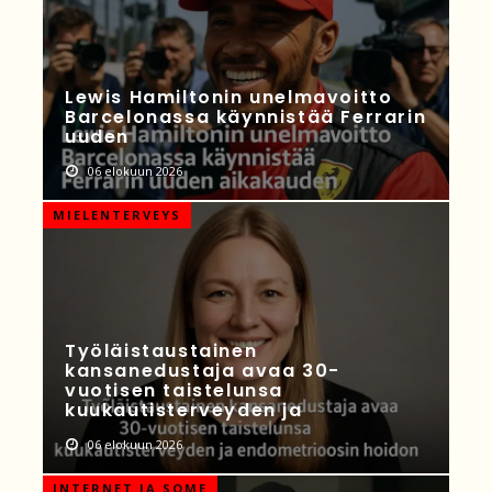
Lewis Hamiltonin unelmavoitto
Barcelonassa käynnistää Ferrarin
uuden
06 elokuun 2026
MIELENTERVEYS
Työläistaustainen
kansanedustaja avaa 30-
vuotisen taistelunsa
kuukautisterveyden ja
06 elokuun 2026
INTERNET JA SOME