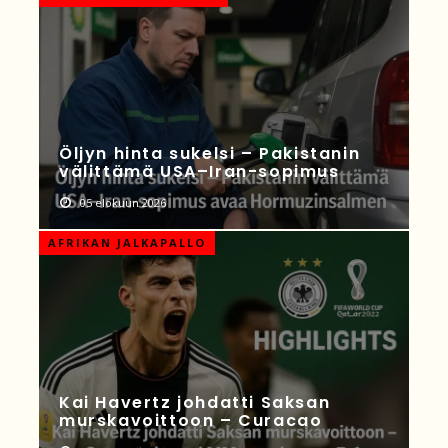
Öljyn hinta sukelsi – Pakistanin
välittämä USA–Iran-sopimus
05 elokuun 2026
AFRIKAN JALKAPALLO
Kai Havertz johdatti Saksan
murskavoittoon – Curacao