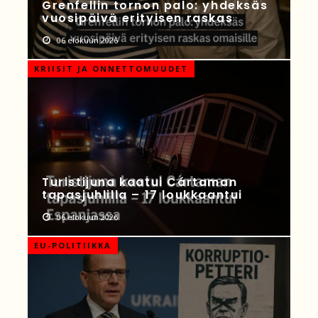
Grenfellin tornon palo: yhdeksäs
vuosipäivä erityisen raskas
06 elokuun 2026
KRIISIT JA ONNETTOMUUDET
Turistijuna kaatui Cártaman
tapasjuhlilla – 17 loukkaantui
06 elokuun 2026
EU-POLITIIKKA