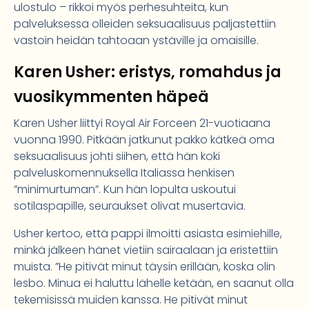
ulostulo – rikkoi myös perhesuhteita, kun
palveluksessa olleiden seksuaalisuus paljastettiin
vastoin heidän tahtoaan ystäville ja omaisille.
Karen Usher: eristys, romahdus ja
vuosikymmenten häpeä
Karen Usher liittyi Royal Air Forceen 21-vuotiaana
vuonna 1990. Pitkään jatkunut pakko kätkeä oma
seksuaalisuus johti siihen, että hän koki
palveluskomennuksella Italiassa henkisen
”minimurtuman”. Kun hän lopulta uskoutui
sotilaspapille, seuraukset olivat musertavia.
Usher kertoo, että pappi ilmoitti asiasta esimiehille,
minkä jälkeen hänet vietiin sairaalaan ja eristettiin
muista. ”He pitivät minut täysin erillään, koska olin
lesbo. Minua ei haluttu lähelle ketään, en saanut olla
tekemisissä muiden kanssa. He pitivät minut