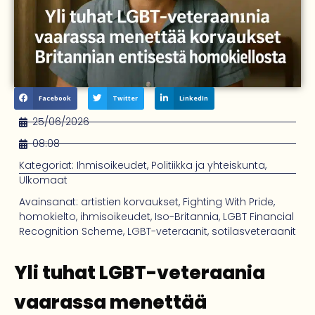
Facebook
Twitter
LinkedIn
25/06/2026
08:08
Kategoriat:
Ihmisoikeudet
,
Politiikka ja yhteiskunta
,
Ulkomaat
Avainsanat:
artistien korvaukset
,
Fighting With Pride
,
homokielto
,
ihmisoikeudet
,
Iso-Britannia
,
LGBT Financial
Recognition Scheme
,
LGBT-veteraanit
,
sotilasveteraanit
Yli tuhat LGBT-veteraania
vaarassa menettää