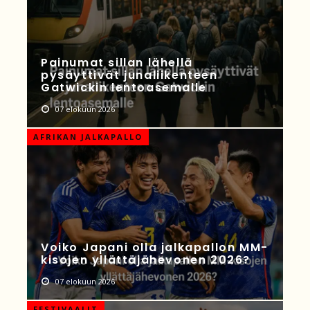
Painumat sillan lähellä
pysäyttivät junaliikenteen
Gatwickin lentoasemalle
07 elokuun 2026
AFRIKAN JALKAPALLO
Voiko Japani olla jalkapallon MM-
kisojen yllättäjähevonen 2026?
07 elokuun 2026
FESTIVAALIT