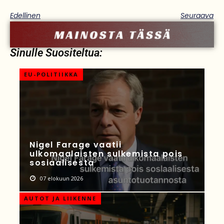
Edellinen
Seuraava
Sinulle Suositeltua:
EU-POLITIIKKA
Nigel Farage vaatii
ulkomaalaisten sulkemista pois
sosiaalisesta
07 elokuun 2026
AUTOT JA LIIKENNE