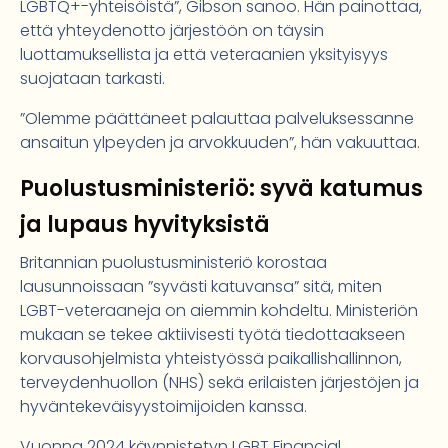
LGBTQ+-yhteisöistä”, Gibson sanoo. Hän painottaa,
että yhteydenotto järjestöön on täysin
luottamuksellista ja että veteraanien yksityisyys
suojataan tarkasti.
”Olemme päättäneet palauttaa palveluksessanne
ansaitun ylpeyden ja arvokkuuden”, hän vakuuttaa.
Puolustusministeriö: syvä katumus
ja lupaus hyvityksistä
Britannian puolustusministeriö korostaa
lausunnoissaan ”syvästi katuvansa” sitä, miten
LGBT-veteraaneja on aiemmin kohdeltu. Ministeriön
mukaan se tekee aktiivisesti työtä tiedottaakseen
korvausohjelmista yhteistyössä paikallishallinnon,
terveydenhuollon (NHS) sekä erilaisten järjestöjen ja
hyväntekeväisyystoimijoiden kanssa.
Vuonna 2024 käynnistetyn LGBT Financial