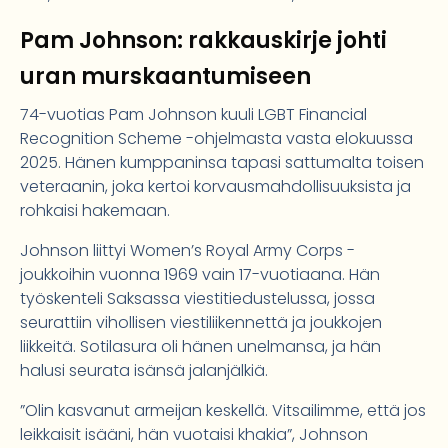
Pam Johnson: rakkauskirje johti
uran murskaantumiseen
74-vuotias Pam Johnson kuuli LGBT Financial
Recognition Scheme -ohjelmasta vasta elokuussa
2025. Hänen kumppaninsa tapasi sattumalta toisen
veteraanin, joka kertoi korvausmahdollisuuksista ja
rohkaisi hakemaan.
Johnson liittyi Women’s Royal Army Corps -
joukkoihin vuonna 1969 vain 17-vuotiaana. Hän
työskenteli Saksassa viestitiedustelussa, jossa
seurattiin vihollisen viestiliikennettä ja joukkojen
liikkeitä. Sotilasura oli hänen unelmansa, ja hän
halusi seurata isänsä jalanjälkiä.
”Olin kasvanut armeijan keskellä. Vitsailimme, että jos
leikkaisit isääni, hän vuotaisi khakia”, Johnson