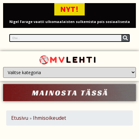
NYT!
Nigel Farage vaatii ulkomaalaisten sulkemista pois sosiaalisesta
asuntotuotannosta
Painumat sillan lähellä pysäyttivät junaliikenteen Gatwickin
lentoasemalle
Justin Trudeau puolustautuu kritiikiltä – valitsi Katy Perryn
esiintymisen Kanadan MM-avauksen sijaan
Grenfellin tornon palo: yhdeksäs vuosipäivä erityisen raskas omaisille
Turistijuna kaatui Cártaman tapasjuhlilla – 17 loukkaantui Espanjassa
Työläistaustainen kansanedustaja avaa 30-vuotisen taistelunsa
Etusivu
Ihmisoikeudet
»
kuukautisterveyden ja endometrioosin hoidon puolesta
PT Vatanen antoi porttikiellon Juhana Tegelbergille – tiukka