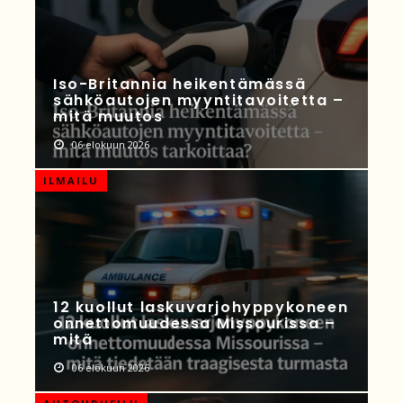
Iso-Britannia heikentämässä
sähköautojen myyntitavoitetta –
mitä muutos
06 elokuun 2026
ILMAILU
12 kuollut laskuvarjohyppykoneen
onnettomuudessa Missourissa –
mitä
06 elokuun 2026