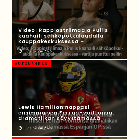
Video: Rappiostriimaaja Pullis
kaahaili sähköpotkulaudalla
kauppakeskuksessa –
07 elokuun 2026
AUTOURHEILU
Lewis Hamilton nappasi
ensimmäisen Ferrari-voittonsa
dramatiikan sävyttämässä
07 elokuun 2026