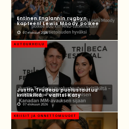
Entinen Englannin rugbyn
kapteeni Lewis Moody polkee
07 elokuun 2026
AUTOURHEILU
Justin Trudeau puolustautuu
kritiikiltä – valitsi Katy
07 elokuun 2026
KRIISIT JA ONNETTOMUUDET