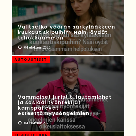
Valitsetko väärän särkylääkkeen
kuukautiskipuihin? Näin löydät
tehokkaamman
04 elokuun 2026
AUTOUUTISET
Vammaiset juristit, lautamiehet
ja sosiaalityöntekijät
kamppailevat
esteettömyysongelmien
04 elokuun 2026
EU-POLITIIKKA