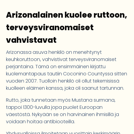
Arizonalainen kuolee ruttoon,
terveysviranomaiset
vahvistavat
Arizonassa asuva henkilö on menehtynyt
keuhkoruttoon, vahvistivat terveysviranomaiset
perjantaina. Tämä on ensimmäinen kirjattu
kuolemantapaus tautiin Coconino Countyssa sitten
vuoden 2007. Tuolloin henkilö oli ollut tekemisissä
kuolleen eläimen kanssa, joka oli saanut tartunnan.
Rutto, joka tunnetaan myös Mustana surmana,
tappoi 1300-luvulla jopa puolet Euroopan
väestöstä. Nykyään se on harvinainen ihmisillä ja
voidaan hoitaa antibiooteilla.
Yhdysvalloissa ilmoitetaan vuosittain keskimäärin