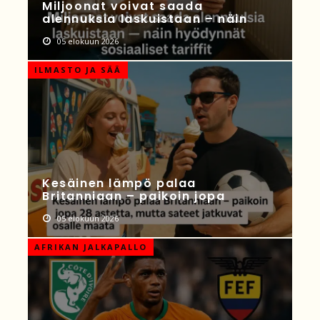
Miljoonat voivat saada
alennuksia laskuistaan – näin
05 elokuun 2026
ILMASTO JA SÄÄ
Kesäinen lämpö palaa
Britanniaan – paikoin jopa
05 elokuun 2026
AFRIKAN JALKAPALLO