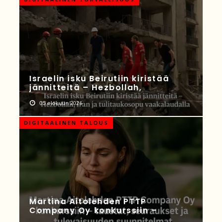
Israelin isku Beirutiin kiristää
jännitteitä – Hezbollah,
05 elokuun 2026
DIGITAALINEN TALOUS
Martina Aitolehden PTTP
Company Oy konkurssiin –