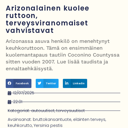
Grenfellin tornon palo: yhdeksäs vuosipäivä erityisen raskas omaisille
Arizonalainen kuolee
ruttoon,
Turistijuna kaatui Cártaman tapasjuhlilla – 17 loukkaantui Espanjassa
terveysviranomaiset
Työläistaustainen kansanedustaja avaa 30-vuotisen taistelunsa
vahvistavat
kuukautisterveyden ja endometrioosin hoidon puolesta
Arizonassa asuva henkilö on menehtynyt
PT Vatanen antoi porttikiellon Juhana Tegelbergille – tiukka
keuhkoruttoon. Tämä on ensimmäinen
kuolemantapaus tautiin Coconino Countyssa
välienselvittely PTV Gymillä tallentui videolle
sitten vuoden 2007. Lue lisää taudista ja
ennaltaehkäisystä.
Facebook
Twitter
LinkedIn
12/07/2025
22:01
Kategoriat:
autouutiset
,
terveysuutiset
Avainsanat:
bruttokansantuote
,
eläinten terveys
,
keuhkorutto
,
Yersinia pestis