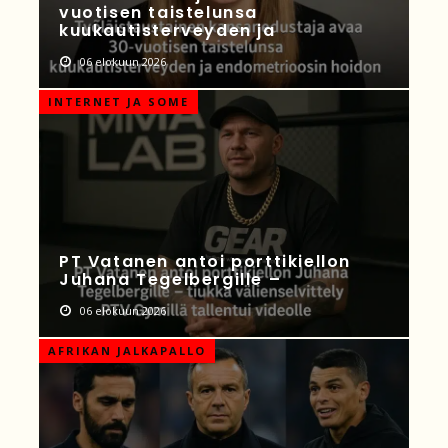
vuotisen taistelunsa
kuukautisterveyden ja
06 elokuun 2026
INTERNET JA SOME
PT Vatanen antoi porttikiellon
Juhana Tegelbergille –
06 elokuun 2026
AFRIKAN JALKAPALLO