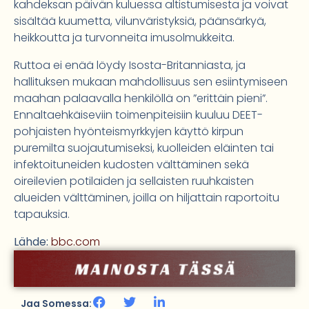
kahdeksan päivän kuluessa altistumisesta ja voivat
sisältää kuumetta, vilunväristyksiä, päänsärkyä,
heikkoutta ja turvonneita imusolmukkeita.
Ruttoa ei enää löydy Isosta-Britanniasta, ja
hallituksen mukaan mahdollisuus sen esiintymiseen
maahan palaavalla henkilöllä on ”erittäin pieni”.
Ennaltaehkäiseviin toimenpiteisiin kuuluu DEET-
pohjaisten hyönteismyrkkyjen käyttö kirpun
puremilta suojautumiseksi, kuolleiden eläinten tai
infektoituneiden kudosten välttäminen sekä
oireilevien potilaiden ja sellaisten ruuhkaisten
alueiden välttäminen, joilla on hiljattain raportoitu
tapauksia.
Lähde:
bbc.com
Jaa Somessa: