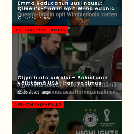
Emma Raducanun uusi nousu:
Queen’s-finalin opit Wimbledonia
05 elokuun 2026
DIGITAALINEN TALOUS
Öljyn hinta sukelsi – Pakistanin
välittämä USA–Iran-sopimus
05 elokuun 2026
AFRIKAN JALKAPALLO