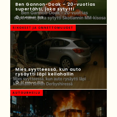
Ben Gannon-Doak – 20-vuotias
supertähti, joka sytytti
07 elokuun 2026
RIKOKSET JA ONNETTOMUUDET
Mies syytteessä, kun auto
rysäytti läpi keilahallin
07 elokuun 2026
AUTOURHEILU