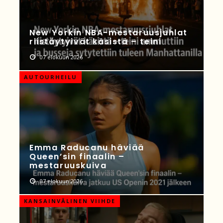
New Yorkin NBA-mestaruusjuhlat
riistäytyivät käsistä – teini
07 elokuun 2026
AUTOURHEILU
Emma Raducanu häviää
Queen’sin finaalin –
mestaruuskuiva
07 elokuun 2026
KANSAINVÄLINEN VIIHDE