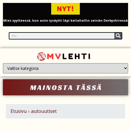
NYT!
Mies syytteessä, kun auto rysäytti läpi keilahallin seinän Derbyshiressä
New Yorkin NBA-mestaruusjuhlat riistäytyivät käsistä – teini ammuttiin
ja busseja sytytettiin tuleen Manhattanilla
Kimi ja Minttu Räikkönen juhlivat 10-vuotishääpäiväänsä – näin F1-
tähti muisti rakastaan
Nigel Farage vaatii ulkomaalaisten sulkemista pois sosiaalisesta
asuntotuotannosta
Painumat sillan lähellä pysäyttivät junaliikenteen Gatwickin
lentoasemalle
Etusivu
autouutiset
»
Justin Trudeau puolustautuu kritiikiltä – valitsi Katy Perryn
esiintymisen Kanadan MM-avauksen sijaan