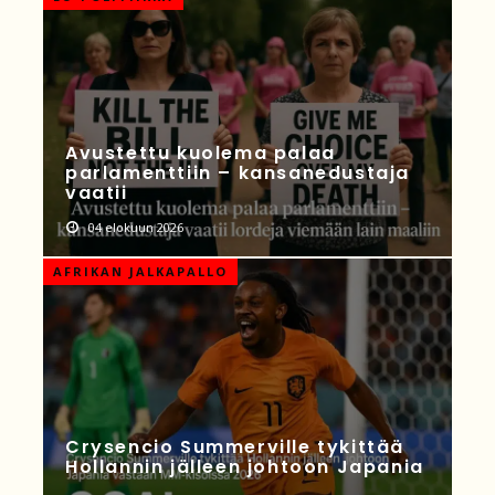
Avustettu kuolema palaa
parlamenttiin – kansanedustaja
vaatii
04 elokuun 2026
AFRIKAN JALKAPALLO
Crysencio Summerville tykittää
Hollannin jälleen johtoon Japania