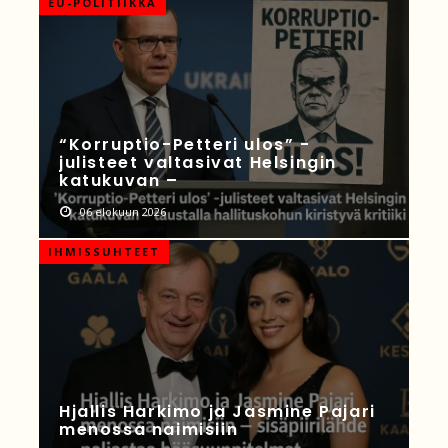
EU-POLITIIKKA
“Korruptio-Petteri ulos” -
julisteet valtasivat Helsingin
katukuvan –
06 elokuun 2026
IHMISSUHTEET
Hjallis Harkimo ja Jasmine Pajari
menossa naimisiin