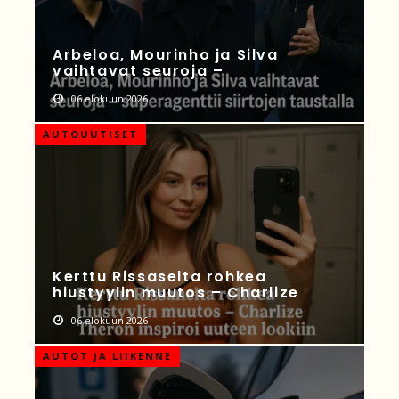
Arbeloa, Mourinho ja Silva
vaihtavat seuroja –
06 elokuun 2026
AUTOUUTISET
Kerttu Rissaselta rohkea
hiustyylin muutos – Charlize
06 elokuun 2026
AUTOT JA LIIKENNE