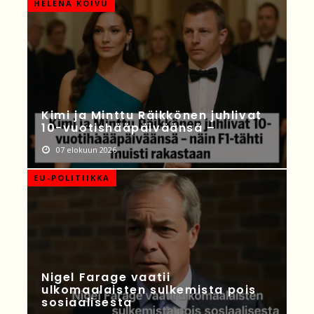
HELENA KOIVU
Kimi ja Minttu Räikkönen juhlivat
10-vuotishääpäiväänsä –
07 elokuun 2026
EU-POLITIIKKA
Nigel Farage vaatii
ulkomaalaisten sulkemista pois
sosiaalisesta