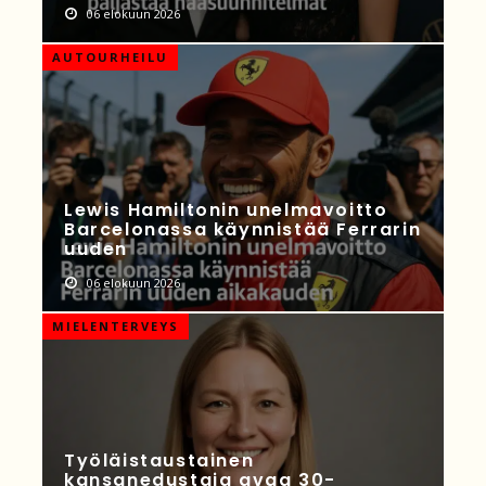
06 elokuun 2026
AUTOURHEILU
Lewis Hamiltonin unelmavoitto
Barcelonassa käynnistää Ferrarin
uuden
06 elokuun 2026
MIELENTERVEYS
Työläistaustainen
kansanedustaja avaa 30-