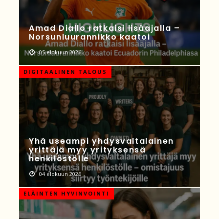
Amad Diallo ratkaisi lisäajalla –
Norsunluurannikko kaatoi
05 elokuun 2026
DIGITAALINEN TALOUS
Yhä useampi yhdysvaltalainen
yrittäjä myy yrityksensä
henkilöstölle
04 elokuun 2026
ELÄINTEN HYVINVOINTI