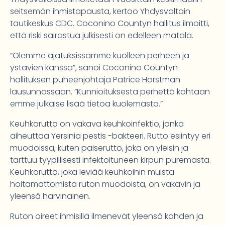
seitsemän ihmistapausta, kertoo Yhdysvaltain
tautikeskus CDC. Coconino Countyn hallitus ilmoitti,
että riski sairastua julkisesti on edelleen matala.
”Olemme ajatuksissamme kuolleen perheen ja
ystävien kanssa”, sanoi Coconino Countyn
hallituksen puheenjohtaja Patrice Horstman
lausunnossaan. ”Kunnioituksesta perhettä kohtaan
emme julkaise lisää tietoa kuolemasta.”
Keuhkorutto on vakava keuhkoinfektio, jonka
aiheuttaa Yersinia pestis -bakteeri. Rutto esiintyy eri
muodoissa, kuten paiserutto, joka on yleisin ja
tarttuu tyypillisesti infektoituneen kirpun puremasta.
Keuhkorutto, joka leviää keuhkoihin muista
hoitamattomista ruton muodoista, on vakavin ja
yleensä harvinainen.
Ruton oireet ihmisillä ilmenevät yleensä kahden ja