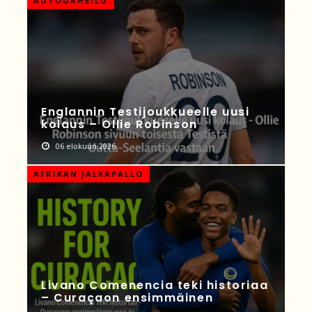
AUTOURHEILU
Englannin Testijoukkueelle uusi
kolaus – Ollie Robinson
06 elokuun 2026
AFRIKAN JALKAPALLO
Livano Comenencia teki historiaa
– Curaçaon ensimmäinen