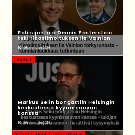
Poliisijohtaja Dennis Pasterstein
teki rikosilmoituksen Ile Vainion
05 elokuun 2026
JUORUT
Markus Selin bongattiin Helsingin
keskustassa kyynärsauvan
kanssa
05 elokuun 2026
DIGITAALINEN TURVALLISUUS