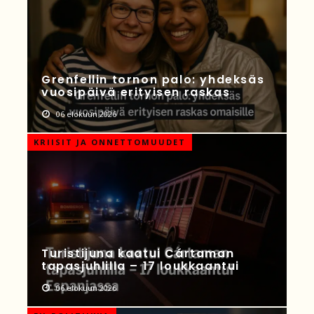
Grenfellin tornon palo: yhdeksäs
vuosipäivä erityisen raskas
06 elokuun 2026
KRIISIT JA ONNETTOMUUDET
Turistijuna kaatui Cártaman
tapasjuhlilla – 17 loukkaantui
06 elokuun 2026