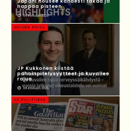
Japani nousee kahdesti takaa ja
nappaa pisteen
04 elokuun 2026
HELENA KOIVU
JP Kukkonen kiistää
pahoinpitelysyytteet ja kuvailee
rajua
04 elokuun 2026
EU-POLITIIKKA