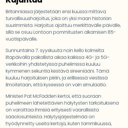
Kajahtaa
Britanniassa järjestetään ensi kuussa mittava
turvallisuusharjoitus, joka on yksi maan historian
suurimmista. Harjoitus ajoittuu merkittävälle päivälle,
sillä se osuu Lontoon pommitusten alkamisen 85-
vuotispäivälle.
Sunnuntaina 7. syyskuuta noin kello kolmelta
iltapäivällä paikallista aikaa kaikissa 4G- ja 5G-
verkkoihin yhdistetyissä puhelimissa kuuluu
kymmenen sekuntia kestävä sireeniääni. Tämä
kuuluu harjoituksen piiriin, ja erillisessä viestissä
ilmoitetaan, että kyseessä on vain simulaatio.
Ministeri Pat McFadden kertoi, että suoraan
puhelimeen lähetettävien hälytysten tarkoituksena
on varoittaa ihmisiä erityisesti vaarallisista
sääolosuhteista. Hälytysjärjestelmää on
hyödynnetty useita kertoja, kuten tammikuussa,