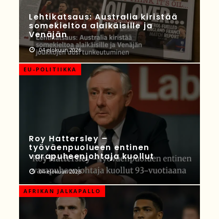
Lehtikatsaus: Australia kiristää
somekieltoa alaikäisille ja
Venäjän
04 elokuun 2026
EU-POLITIIKKA
Roy Hattersley –
työväenpuolueen entinen
varapuheenjohtaja kuollut
04 elokuun 2026
AFRIKAN JALKAPALLO