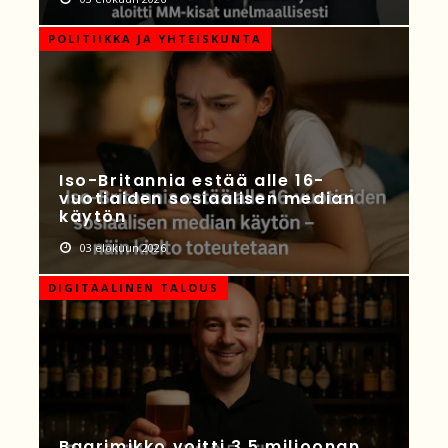
POLITIIKKA JA YHTEISKUNTA
Iso-Britannia estää alle 16-
vuotiaiden sosiaalisen median
käytön
03 elokuun 2026
DIGITAALINEN TALOUS
Baarimikko voitti 3,5 miljoonan