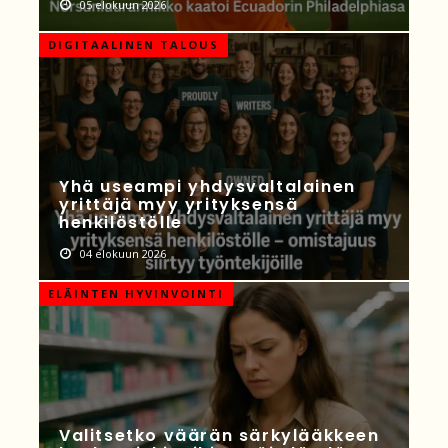
05 elokuun 2026
DIGITAALINEN TALOUS
Yhä useampi yhdysvaltalainen
yrittäjä myy yrityksensä
henkilöstölle
04 elokuun 2026
ELÄINTEN HYVINVOINTI
Valitsetko väärän särkylääkkeen