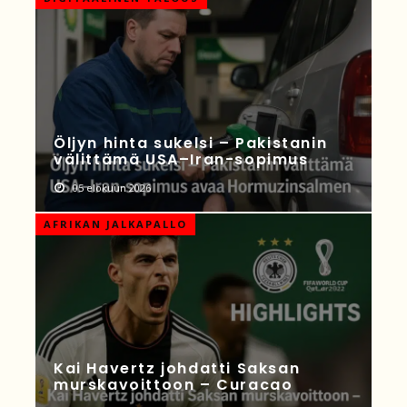
Öljyn hinta sukelsi – Pakistanin
välittämä USA–Iran-sopimus
05 elokuun 2026
AFRIKAN JALKAPALLO
Kai Havertz johdatti Saksan
murskavoittoon – Curacao