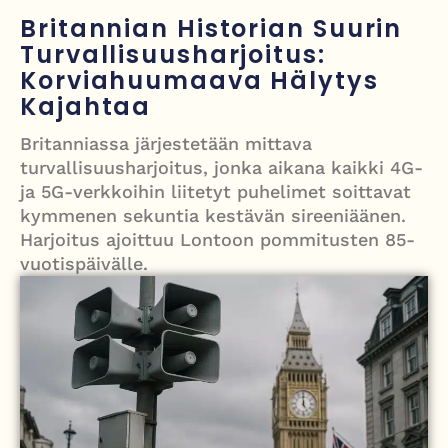
sateet jatkuvat osalle maata
Britannian Historian Suurin
Avustettu kuolema palaa parlamenttiin – kansanedustaja vaatii
Turvallisuusharjoitus:
Korviahuumaava Hälytys
lordeja viemään lain maaliin
Kajahtaa
Iso-Britannia kieltämässä alle 16-vuotiailta pääsyn suuriin sosiaalisen
Britanniassa järjestetään mittava
median alustoihin – Starmer lupaa rohkeita toimia
turvallisuusharjoitus, jonka aikana kaikki 4G-
Pekka Hyysalo poseeraa läheisissä tunnelmissa Kaitlin O’Toolen
ja 5G-verkkoihin liitetyt puhelimet soittavat
kanssa – taustalla vahva selviytymistarina
kymmenen sekuntia kestävän sireeniäänen.
Harjoitus ajoittuu Lontoon pommitusten 85-
Kanadan pääministeri Mark Carney vieraili esi-isiensä kylässä Mayossa
vuotispäivälle.