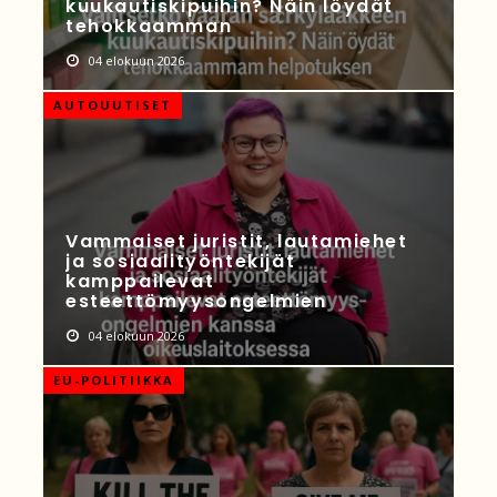
kuukautiskipuihin? Näin löydät
tehokkaamman
04 elokuun 2026
AUTOUUTISET
Vammaiset juristit, lautamiehet
ja sosiaalityöntekijät
kamppailevat
esteettömyysongelmien
04 elokuun 2026
EU-POLITIIKKA