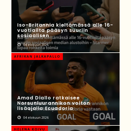
Iso-Britannia kieltämässä alle 16-
vuotiailta pääsyn suuriin
sosiaalisen
04 elokuun 2026
AFRIKAN JALKAPALLO
Amad Diallo ratkaisee
Norsunluurannikon voiton
lisäajalla Ecuadoria
04 elokuun 2026
HELENA KOIVU