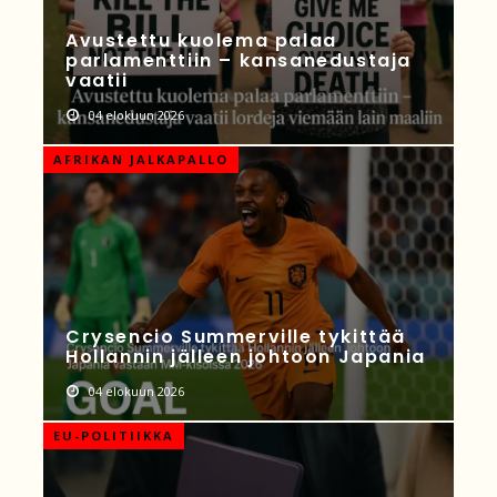
Avustettu kuolema palaa
parlamenttiin – kansanedustaja
vaatii
04 elokuun 2026
AFRIKAN JALKAPALLO
Crysencio Summerville tykittää
Hollannin jälleen johtoon Japania
04 elokuun 2026
EU-POLITIIKKA