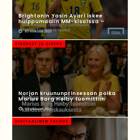
Brightonin Yasin Ayari iskee
huippumaalin MM-kisoissa –
03 elokuun 2026
RIKOKSET JA OIKEUS
Norjan kruununprinsessan poika
Marius Borg Høiby tuomittiin
03 elokuun 2026
DIGITAALINEN TALOUS