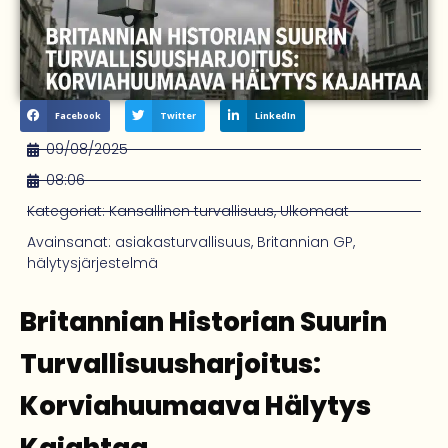
Facebook
Twitter
LinkedIn
09/08/2025
08:06
Kategoriat:
Kansallinen turvallisuus
,
Ulkomaat
Avainsanat:
asiakasturvallisuus
,
Britannian GP
,
hälytysjärjestelmä
Britannian Historian Suurin
Turvallisuusharjoitus:
Korviahuumaava Hälytys