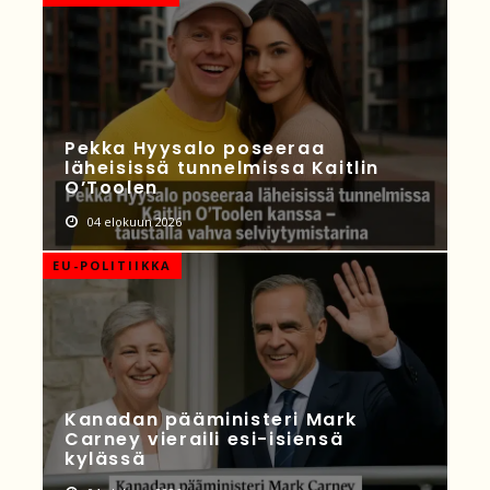
Pekka Hyysalo poseeraa
läheisissä tunnelmissa Kaitlin
O’Toolen
04 elokuun 2026
EU-POLITIIKKA
Kanadan pääministeri Mark
Carney vieraili esi-isiensä
kylässä