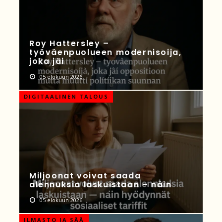
Roy Hattersley –
työväenpuolueen modernisoija,
joka jäi
05 elokuun 2026
DIGITAALINEN TALOUS
Miljoonat voivat saada
alennuksia laskuistaan – näin
05 elokuun 2026
ILMASTO JA SÄÄ