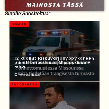
Sinulle Suositeltua:
ILMAILU
12 kuollut laskuvarjohyppykoneen
onnettomuudessa Missourissa –
mitä
06 elokuun 2026
AUTOURHEILU