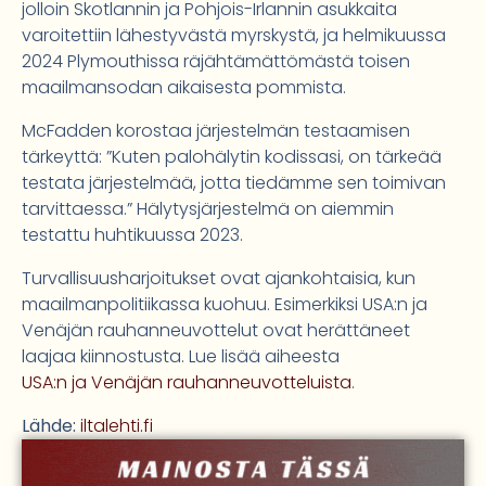
jolloin Skotlannin ja Pohjois-Irlannin asukkaita
varoitettiin lähestyvästä myrskystä, ja helmikuussa
2024 Plymouthissa räjähtämättömästä toisen
maailmansodan aikaisesta pommista.
McFadden korostaa järjestelmän testaamisen
tärkeyttä: ”Kuten palohälytin kodissasi, on tärkeää
testata järjestelmää, jotta tiedämme sen toimivan
tarvittaessa.” Hälytysjärjestelmä on aiemmin
testattu huhtikuussa 2023.
Turvallisuusharjoitukset ovat ajankohtaisia, kun
maailmanpolitiikassa kuohuu. Esimerkiksi USA:n ja
Venäjän rauhanneuvottelut ovat herättäneet
laajaa kiinnostusta. Lue lisää aiheesta
USA:n ja Venäjän rauhanneuvotteluista
.
Lähde:
iltalehti.fi