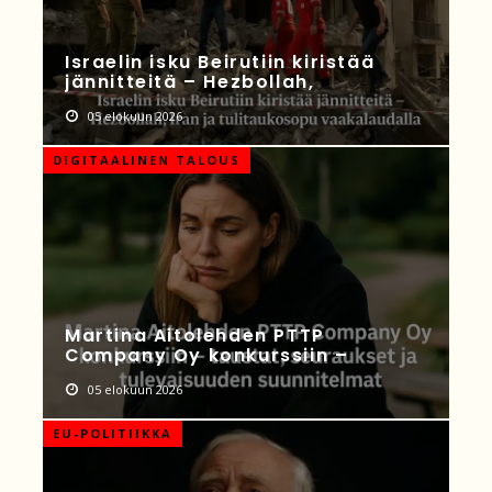
Israelin isku Beirutiin kiristää
jännitteitä – Hezbollah,
05 elokuun 2026
DIGITAALINEN TALOUS
Martina Aitolehden PTTP
Company Oy konkurssiin –
05 elokuun 2026
EU-POLITIIKKA