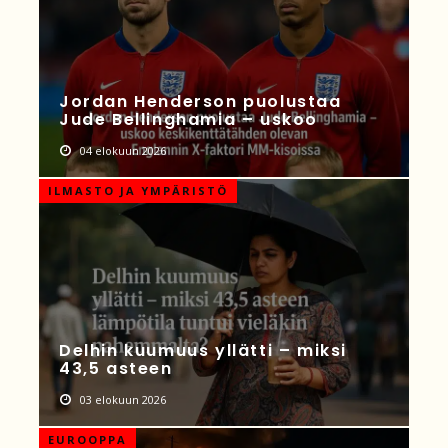
Jordan Henderson puolustaa
Jude Bellinghamia – uskoo
04 elokuun 2026
ILMASTO JA YMPÄRISTÖ
Delhin kuumuus yllätti – miksi
43,5 asteen
03 elokuun 2026
EUROOPPA