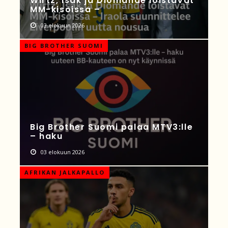
Wirtz, Isak ja Diomande loistavat
MM-kisoissa –
03 elokuun 2026
BIG BROTHER SUOMI
Big Brother Suomi palaa MTV3:lle
– haku
03 elokuun 2026
AFRIKAN JALKAPALLO