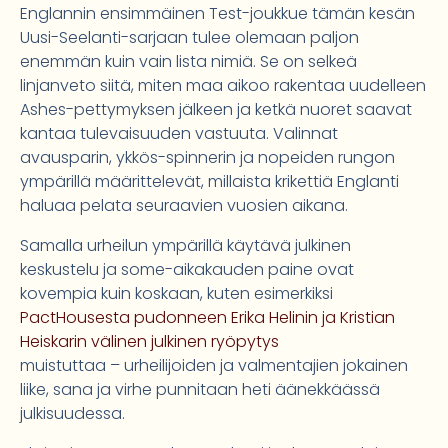
Englannin ensimmäinen Test-joukkue tämän kesän
Uusi-Seelanti-sarjaan tulee olemaan paljon
enemmän kuin vain lista nimiä. Se on selkeä
linjanveto siitä, miten maa aikoo rakentaa uudelleen
Ashes-pettymyksen jälkeen ja ketkä nuoret saavat
kantaa tulevaisuuden vastuuta. Valinnat
avausparin, ykkös-spinnerin ja nopeiden rungon
ympärillä määrittelevät, millaista krikettiä Englanti
haluaa pelata seuraavien vuosien aikana.
Samalla urheilun ympärillä käytävä julkinen
keskustelu ja some-aikakauden paine ovat
kovempia kuin koskaan, kuten esimerkiksi
PactHousesta pudonneen Erika Helinin ja Kristian
Heiskarin välinen julkinen ryöpytys
muistuttaa – urheilijoiden ja valmentajien jokainen
liike, sana ja virhe punnitaan heti äänekkäässä
julkisuudessa.