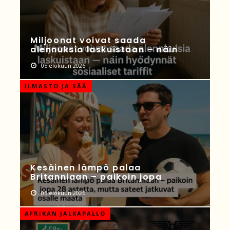
Miljoonat voivat saada
alennuksia laskuistaan – näin
05 elokuun 2026
ILMASTO JA SÄÄ
Kesäinen lämpö palaa
Britanniaan – paikoin jopa
05 elokuun 2026
AFRIKAN JALKAPALLO