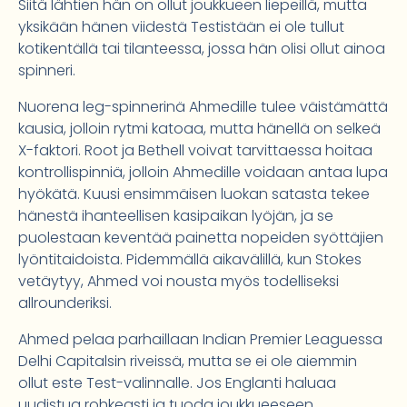
Siitä lähtien hän on ollut joukkueen liepeillä, mutta
yksikään hänen viidestä Testistään ei ole tullut
kotikentällä tai tilanteessa, jossa hän olisi ollut ainoa
spinneri.
Nuorena leg-spinnerinä Ahmedille tulee väistämättä
kausia, jolloin rytmi katoaa, mutta hänellä on selkeä
X-faktori. Root ja Bethell voivat tarvittaessa hoitaa
kontrollispinniä, jolloin Ahmedille voidaan antaa lupa
hyökätä. Kuusi ensimmäisen luokan satasta tekee
hänestä ihanteellisen kasipaikan lyöjän, ja se
puolestaan keventää painetta nopeiden syöttäjien
lyöntitaidoista. Pidemmällä aikavälillä, kun Stokes
vetäytyy, Ahmed voi nousta myös todelliseksi
allrounderiksi.
Ahmed pelaa parhaillaan Indian Premier Leaguessa
Delhi Capitalsin riveissä, mutta se ei ole aiemmin
ollut este Test-valinnalle. Jos Englanti haluaa
uudistua rohkeasti ja tuoda joukkueeseen