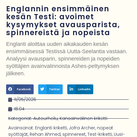
lordeja viemään lain maaliin
Englannin ensimmäinen
Iso-Britannia kieltämässä alle 16-vuotiailta pääsyn suuriin sosiaalisen
kesän Testi: avoimet
kysymykset avausparista,
median alustoihin – Starmer lupaa rohkeita toimia
spinnereistä ja nopeista
Pekka Hyysalo poseeraa läheisissä tunnelmissa Kaitlin O’Toolen
Englanti aloittaa uuden aikakauden kesän
kanssa – taustalla vahva selviytymistarina
ensimmäisessä Testissä Uutta-Seelantia vastaan.
Kanadan pääministeri Mark Carney vieraili esi-isiensä kylässä Mayossa
Analyysi avausparin, spinnereiden ja nopeiden
syöttäjien avainvalinnoista Ashes-pettymyksen
JP Kukkonen kiistää pahoinpitelysyytteet ja kuvailee rajua
jälkeen.
terveyssäikähdystä – vuosia jatkunut oikeustaistelu vei voimat
Facebook
Twitter
LinkedIn
11/05/2026
18:04
Kategoriat:
Autourheilu
,
Kansainvälinen kriketti
Avainsanat:
Englanti kriketti
,
Jofra Archer
,
nopeat
syöttäjät
,
Rehan Ahmed
,
spinnereet
,
Test-kriketti
,
Uusi-