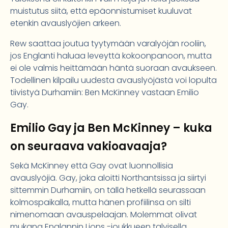
muistutus siitä, että epäonnistumiset kuuluvat
etenkin avauslyöjien arkeen.
Rew saattaa joutua tyytymään varalyöjän rooliin,
jos Englanti haluaa leveyttä kokoonpanoon, mutta
ei ole valmis heittämään häntä suoraan avaukseen.
Todellinen kilpailu uudesta avauslyöjästä voi lopulta
tiivistyä Durhamiin: Ben McKinney vastaan Emilio
Gay.
Emilio Gay ja Ben McKinney – kuka
on seuraava vakioavaaja?
Sekä McKinney että Gay ovat luonnollisia
avauslyöjiä. Gay, joka aloitti Northantsissa ja siirtyi
sittemmin Durhamiin, on tällä hetkellä seurassaan
kolmospaikalla, mutta hänen profiilinsa on silti
nimenomaan avauspelaajan. Molemmat olivat
mukana Englannin Lions -joukkueen talvisella