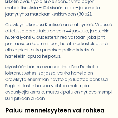
kriketin avauslyöjä ei ole saanut yhtä paljon
mahdollisuuksia – 104 sisääntuloa – ja samalla
jäänyt yhtä matalaan keskiarvoon (30,52).
Crawleyn alkukausi Kentissä on ollut synkkä. Viidessä
ottelussa paras tulos on vain 44 juoksua, ja etenkin
hutera lyönti Gloucestershirea vastaan, joka johti
puhtaaseen kaatumiseen, herätti keskustelua siitä,
olisiko pieni tauko punaisen pallon kriketistä
hänellekin lopulta helpotus.
Myöskään hänen avausparinsa Ben Duckett ei
loistanut Ashes-sarjassa, vaikka hänellä on
Crawleyta enemmän näyttöjä ja luottoa pankissa.
Englanti tuskin haluaa vaihtaa molempia
avauslyöjiä kerralla, mutta kilpailu on nyt avoimempi
kuin pitkään aikaan.
Paluu menneisyyteen vai rohkea