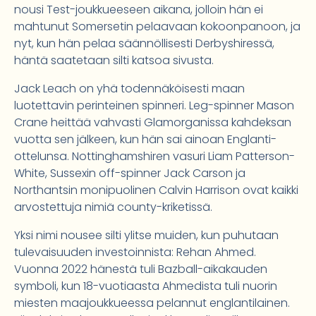
nousi Test-joukkueeseen aikana, jolloin hän ei
mahtunut Somersetin pelaavaan kokoonpanoon, ja
nyt, kun hän pelaa säännöllisesti Derbyshiressä,
häntä saatetaan silti katsoa sivusta.
Jack Leach on yhä todennäköisesti maan
luotettavin perinteinen spinneri. Leg-spinner Mason
Crane heittää vahvasti Glamorganissa kahdeksan
vuotta sen jälkeen, kun hän sai ainoan Englanti-
ottelunsa. Nottinghamshiren vasuri Liam Patterson-
White, Sussexin off-spinner Jack Carson ja
Northantsin monipuolinen Calvin Harrison ovat kaikki
arvostettuja nimiä county-kriketissä.
Yksi nimi nousee silti ylitse muiden, kun puhutaan
tulevaisuuden investoinnista: Rehan Ahmed.
Vuonna 2022 hänestä tuli Bazball-aikakauden
symboli, kun 18-vuotiaasta Ahmedista tuli nuorin
miesten maajoukkueessa pelannut englantilainen.