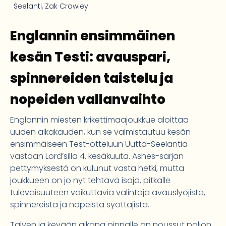
Seelanti
,
Zak Crawley
Englannin ensimmäinen
kesän Testi: avauspari,
spinnereiden taistelu ja
nopeiden vallanvaihto
Englannin miesten krikettimaajoukkue aloittaa
uuden aikakauden, kun se valmistautuu kesän
ensimmäiseen Test-otteluun Uutta-Seelantia
vastaan Lord’silla 4. kesäkuuta. Ashes-sarjan
pettymyksestä on kulunut vasta hetki, mutta
joukkueen on jo nyt tehtävä isoja, pitkälle
tulevaisuuteen vaikuttavia valintoja avauslyöjistä,
spinnereistä ja nopeista syöttäjistä.
Talven ja kevään aikana pinnalle on noussut paljon