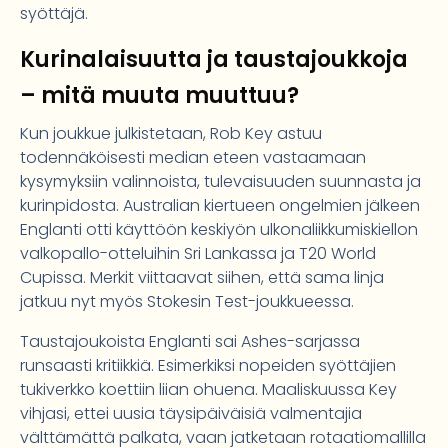
syöttäjä.
Kurinalaisuutta ja taustajoukkoja
– mitä muuta muuttuu?
Kun joukkue julkistetaan, Rob Key astuu
todennäköisesti median eteen vastaamaan
kysymyksiin valinnoista, tulevaisuuden suunnasta ja
kurinpidosta. Australian kiertueen ongelmien jälkeen
Englanti otti käyttöön keskiyön ulkonaliikkumiskiellon
valkopallo-otteluihin Sri Lankassa ja T20 World
Cupissa. Merkit viittaavat siihen, että sama linja
jatkuu nyt myös Stokesin Test-joukkueessa.
Taustajoukoista Englanti sai Ashes-sarjassa
runsaasti kritiikkiä. Esimerkiksi nopeiden syöttäjien
tukiverkko koettiin liian ohuena. Maaliskuussa Key
vihjasi, ettei uusia täysipäiväisiä valmentajia
välttämättä palkata, vaan jatketaan rotaatiomallilla