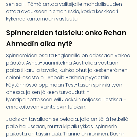
sen sallii. Tämä antaa valitsijoille mahdollisuuden
ottaa avaukseen hieman riskiä, koska keskikaari
kykenee kantamaan vastuuta.
Spinnereiden taistelu: onko Rehan
Ahmedin aika nyt?
Spinnereiden osalta Englannilla on edessään vaikea
päätös. Ashes-suunnitelma Australiaa vastaan
paljasti karulla tavalla, kuinka ohut ja keskeneräinen
spinni-osasto oli. Shoaib Bashiria pyydettiin
käytännössä oppimaan Test-tason spinniä työn
ohessa, ja sen jälkeen turvauduttiin
lyöntipainotteiseen Will Jacksiin neljässä Testissä –
ennakoitavan vaihtelevin tuloksin.
Jacks on tavallaan se pelaaja, jolla on tällä hetkellä
pallo hallussaan, mutta kilpailu ykkös-spinnerin
paikasta on täysin auki. Tilanne on ironinen: Bashir