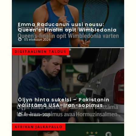
Emma Raducanun uusi nousu:
Queen’s-finalin opit Wimbledonia
05 elokuun 2026
DIGITAALINEN TALOUS
Öljyn hinta sukelsi – Pakistanin
välittämä USA–Iran-sopimus
05 elokuun 2026
AFRIKAN JALKAPALLO