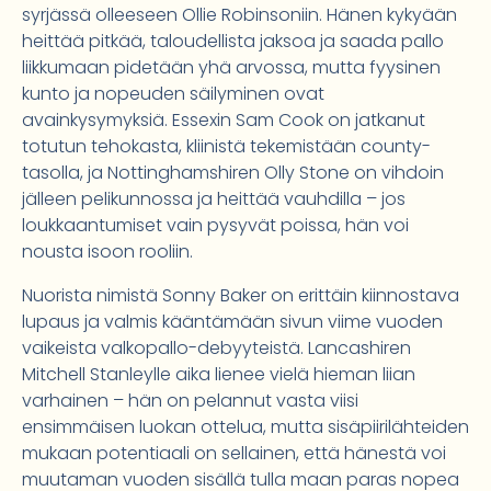
syrjässä olleeseen Ollie Robinsoniin. Hänen kykyään
heittää pitkää, taloudellista jaksoa ja saada pallo
liikkumaan pidetään yhä arvossa, mutta fyysinen
kunto ja nopeuden säilyminen ovat
avainkysymyksiä. Essexin Sam Cook on jatkanut
totutun tehokasta, kliinistä tekemistään county-
tasolla, ja Nottinghamshiren Olly Stone on vihdoin
jälleen pelikunnossa ja heittää vauhdilla – jos
loukkaantumiset vain pysyvät poissa, hän voi
nousta isoon rooliin.
Nuorista nimistä Sonny Baker on erittäin kiinnostava
lupaus ja valmis kääntämään sivun viime vuoden
vaikeista valkopallo-debyyteistä. Lancashiren
Mitchell Stanleylle aika lienee vielä hieman liian
varhainen – hän on pelannut vasta viisi
ensimmäisen luokan ottelua, mutta sisäpiirilähteiden
mukaan potentiaali on sellainen, että hänestä voi
muutaman vuoden sisällä tulla maan paras nopea