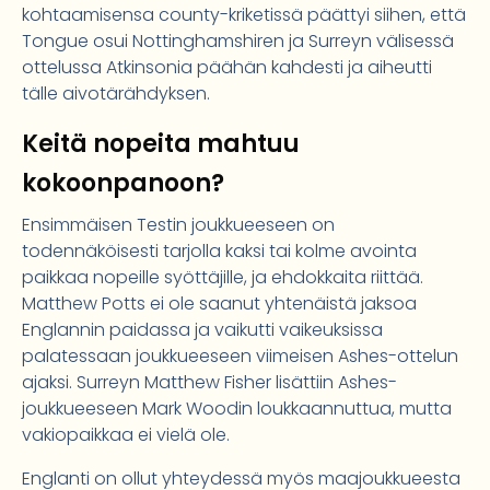
kohtaamisensa county-kriketissä päättyi siihen, että
Tongue osui Nottinghamshiren ja Surreyn välisessä
ottelussa Atkinsonia päähän kahdesti ja aiheutti
tälle aivotärähdyksen.
Keitä nopeita mahtuu
kokoonpanoon?
Ensimmäisen Testin joukkueeseen on
todennäköisesti tarjolla kaksi tai kolme avointa
paikkaa nopeille syöttäjille, ja ehdokkaita riittää.
Matthew Potts ei ole saanut yhtenäistä jaksoa
Englannin paidassa ja vaikutti vaikeuksissa
palatessaan joukkueeseen viimeisen Ashes-ottelun
ajaksi. Surreyn Matthew Fisher lisättiin Ashes-
joukkueeseen Mark Woodin loukkaannuttua, mutta
vakiopaikkaa ei vielä ole.
Englanti on ollut yhteydessä myös maajoukkueesta