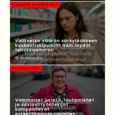
ELÄINTEN HYVINVOINTI
Valitsetko väärän särkylääkkeen
kuukautiskipuihin? Näin löydät
tehokkaamman
04 elokuun 2026
AUTOUUTISET
Vammaiset juristit, lautamiehet
ja sosiaalityöntekijät
kamppailevat
esteettömyysongelmien