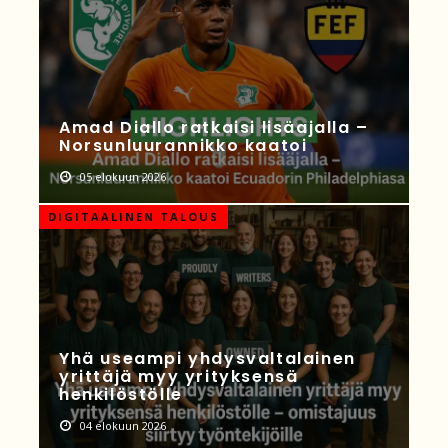
Amad Diallo ratkaisi lisäajalla –
Norsunluurannikko kaatoi
05 elokuun 2026
DIGITAALINEN TALOUS
Yhä useampi yhdysvaltalainen
yrittäjä myy yrityksensä
henkilöstölle
04 elokuun 2026