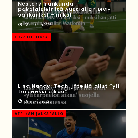
Nestory Irankunda:
pakolaisleiriltä Australian MM-
sankariksi – miksi
08 elokuun 2026
EU-POLITIIKKA
Lisa Nandy: Tech-jäteillä ollut ”yli
tarpeeksi aikaa”
08 elokuun 2026
AFRIKAN JALKAPALLO