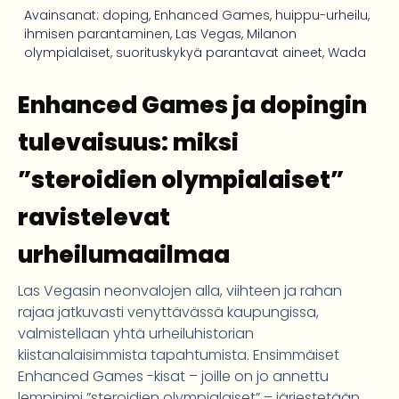
Avainsanat:
doping
,
Enhanced Games
,
huippu-urheilu
,
ihmisen parantaminen
,
Las Vegas
,
Milanon
olympialaiset
,
suorituskykyä parantavat aineet
,
Wada
Enhanced Games ja dopingin
tulevaisuus: miksi
”steroidien olympialaiset”
ravistelevat
urheilumaailmaa
Las Vegasin neonvalojen alla, viihteen ja rahan
rajaa jatkuvasti venyttävässä kaupungissa,
valmistellaan yhtä urheiluhistorian
kiistanalaisimmista tapahtumista. Ensimmäiset
Enhanced Games -kisat – joille on jo annettu
lempinimi ”steroidien olympialaiset” – järjestetään