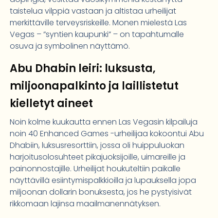
taistelua vilppiä vastaan ja altistaa urheilijat
merkittäville terveysriskeille. Monen mielestä Las
Vegas – ”syntien kaupunki” – on tapahtumalle
osuva ja symbolinen näyttämö.
Abu Dhabin leiri: luksusta,
miljoonapalkinto ja laillistetut
kielletyt aineet
Noin kolme kuukautta ennen Las Vegasin kilpailuja
noin 40 Enhanced Games -urheilijaa kokoontui Abu
Dhabiin, luksusresorttiin, jossa oli huippuluokan
harjoitusolosuhteet pikajuoksijoille, uimareille ja
painonnostajille. Urheilijat houkuteltiin paikalle
näyttävillä esiintymispalkkioilla ja lupauksella jopa
miljoonan dollarin bonuksesta, jos he pystyisivät
rikkomaan lajinsa maailmanennätyksen.