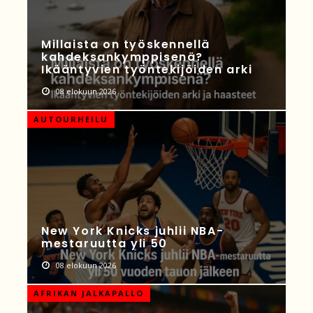
Millaista on työskennellä
kahdeksankymppisenä?
Ikääntyvien työntekijöiden arki
08 elokuun 2026
AUTOURHEILU
New York Knicks juhlii NBA-
mestaruutta yli 50
08 elokuun 2026
AFRIKAN JALKAPALLO