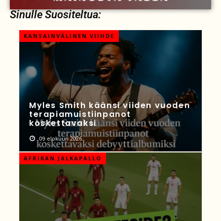
Sinulle Suositeltua:
KANSAINVÄLINEN VIIHDE
Myles Smith käänsi viiden vuoden
terapiamuistiinpanot
koskettavaksi
09 elokuun 2026
AFRIKAN JALKAPALLO