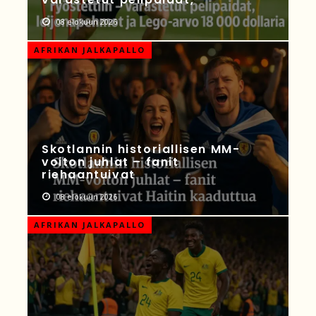
08 elokuun 2026
AFRIKAN JALKAPALLO
Skotlannin historiallisen MM-
voiton juhlat – fanit
riehaantuivat
08 elokuun 2026
AFRIKAN JALKAPALLO