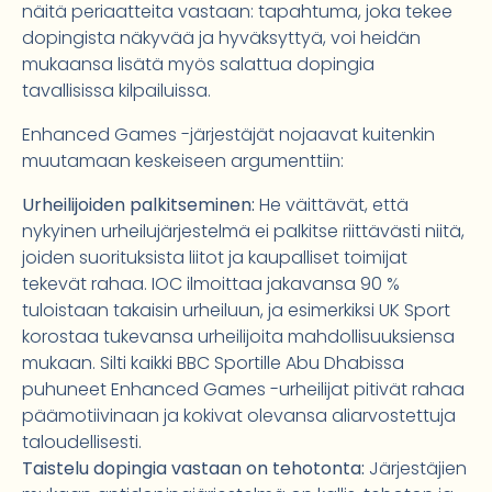
näitä periaatteita vastaan: tapahtuma, joka tekee
dopingista näkyvää ja hyväksyttyä, voi heidän
mukaansa lisätä myös salattua dopingia
tavallisissa kilpailuissa.
Enhanced Games -järjestäjät nojaavat kuitenkin
muutamaan keskeiseen argumenttiin:
Urheilijoiden palkitseminen:
He väittävät, että
nykyinen urheilujärjestelmä ei palkitse riittävästi niitä,
joiden suorituksista liitot ja kaupalliset toimijat
tekevät rahaa. IOC ilmoittaa jakavansa 90 %
tuloistaan takaisin urheiluun, ja esimerkiksi UK Sport
korostaa tukevansa urheilijoita mahdollisuuksiensa
mukaan. Silti kaikki BBC Sportille Abu Dhabissa
puhuneet Enhanced Games -urheilijat pitivät rahaa
päämotiivinaan ja kokivat olevansa aliarvostettuja
taloudellisesti.
Taistelu dopingia vastaan on tehotonta:
Järjestäjien