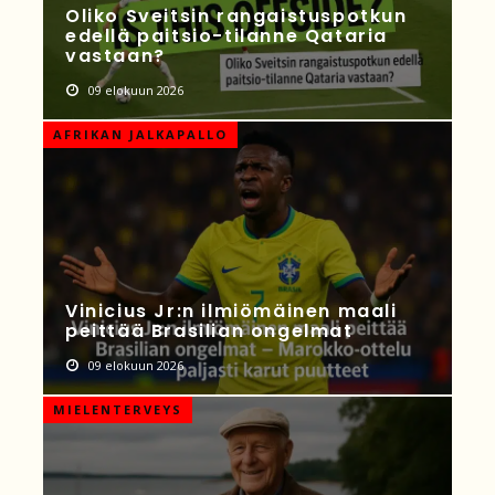
Oliko Sveitsin rangaistuspotkun
edellä paitsio-tilanne Qataria
vastaan?
09 elokuun 2026
AFRIKAN JALKAPALLO
Vinicius Jr:n ilmiömäinen maali
peittää Brasilian ongelmat
09 elokuun 2026
MIELENTERVEYS