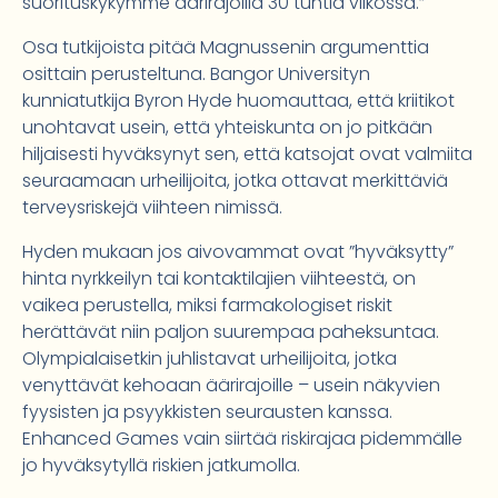
suorituskykymme äärirajoilla 30 tuntia viikossa.”
Osa tutkijoista pitää Magnussenin argumenttia
osittain perusteltuna. Bangor Universityn
kunniatutkija Byron Hyde huomauttaa, että kriitikot
unohtavat usein, että yhteiskunta on jo pitkään
hiljaisesti hyväksynyt sen, että katsojat ovat valmiita
seuraamaan urheilijoita, jotka ottavat merkittäviä
terveysriskejä viihteen nimissä.
Hyden mukaan jos aivovammat ovat ”hyväksytty”
hinta nyrkkeilyn tai kontaktilajien viihteestä, on
vaikea perustella, miksi farmakologiset riskit
herättävät niin paljon suurempaa paheksuntaa.
Olympialaisetkin juhlistavat urheilijoita, jotka
venyttävät kehoaan äärirajoille – usein näkyvien
fyysisten ja psyykkisten seurausten kanssa.
Enhanced Games vain siirtää riskirajaa pidemmälle
jo hyväksytyllä riskien jatkumolla.