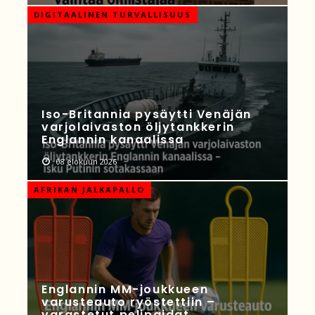
DIGITAALINEN TURVALLISUUS
Iso-Britannia pysäytti Venäjän
varjolaivaston öljytankkerin
Englannin kanaalissa
08 elokuun 2026
AFRIKAN JALKAPALLO
Englannin MM-joukkueen
varusteauto ryöstettiin –
varastetut pelipaidat,