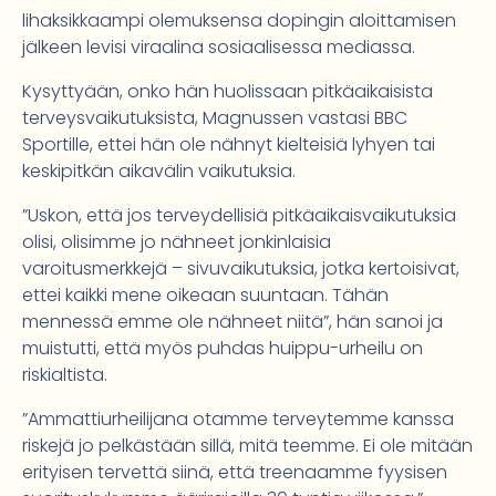
lihaksikkaampi olemuksensa dopingin aloittamisen
jälkeen levisi viraalina sosiaalisessa mediassa.
Kysyttyään, onko hän huolissaan pitkäaikaisista
terveysvaikutuksista, Magnussen vastasi BBC
Sportille, ettei hän ole nähnyt kielteisiä lyhyen tai
keskipitkän aikavälin vaikutuksia.
”Uskon, että jos terveydellisiä pitkäaikaisvaikutuksia
olisi, olisimme jo nähneet jonkinlaisia
varoitusmerkkejä – sivuvaikutuksia, jotka kertoisivat,
ettei kaikki mene oikeaan suuntaan. Tähän
mennessä emme ole nähneet niitä”, hän sanoi ja
muistutti, että myös puhdas huippu-urheilu on
riskialtista.
”Ammattiurheilijana otamme terveytemme kanssa
riskejä jo pelkästään sillä, mitä teemme. Ei ole mitään
erityisen tervettä siinä, että treenaamme fyysisen