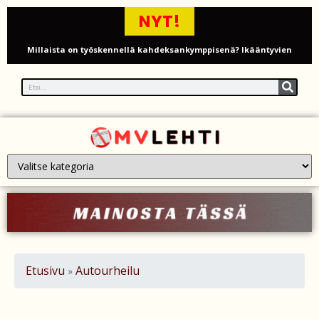
NYT!
Millaista on työskennellä kahdeksankymppisenä? Ikääntyvien
työntekijöiden arki ja haasteet
Iso-Britannia pysäytti Venäjän varjolaivaston öljytankkerin Englannin
kanaalissa – isku Putinin sotakassaan
Mies syytteessä, kun auto rysäytti läpi keilahallin seinän Derbyshiressä
New Yorkin NBA-mestaruusjuhlat riistäytyivät käsistä – teini ammuttiin
ja busseja sytytettiin tuleen Manhattanilla
Kimi ja Minttu Räikkönen juhlivat 10-vuotishääpäiväänsä – näin F1-
tähti muisti rakastaan
Etusivu
Autourheilu
»
Nigel Farage vaatii ulkomaalaisten sulkemista pois sosiaalisesta
asuntotuotannosta