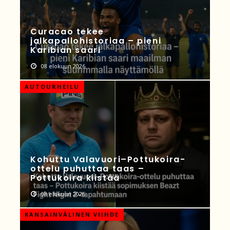
Curacao tekee
jalkapallohistoriaa – pieni
Karibian saari
08 elokuun 2026
AUTOURHEILU
Kohuttu Valavuori–Pottukoira-
ottelu puhuttaa taas –
Pottukoira kiistää
08 elokuun 2026
KANSAINVÄLINEN VIIHDE