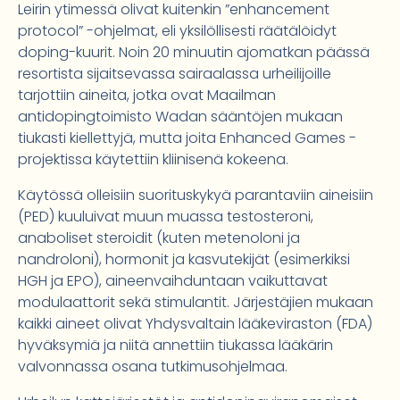
Leirin ytimessä olivat kuitenkin ”enhancement
protocol” -ohjelmat, eli yksilöllisesti räätälöidyt
doping-kuurit. Noin 20 minuutin ajomatkan päässä
resortista sijaitsevassa sairaalassa urheilijoille
tarjottiin aineita, jotka ovat Maailman
antidopingtoimisto Wadan sääntöjen mukaan
tiukasti kiellettyjä, mutta joita Enhanced Games -
projektissa käytettiin kliinisenä kokeena.
Käytössä olleisiin suorituskykyä parantaviin aineisiin
(PED) kuuluivat muun muassa testosteroni,
anaboliset steroidit (kuten metenoloni ja
nandroloni), hormonit ja kasvutekijät (esimerkiksi
HGH ja EPO), aineenvaihduntaan vaikuttavat
modulaattorit sekä stimulantit. Järjestäjien mukaan
kaikki aineet olivat Yhdysvaltain lääkeviraston (FDA)
hyväksymiä ja niitä annettiin tiukassa lääkärin
valvonnassa osana tutkimusohjelmaa.