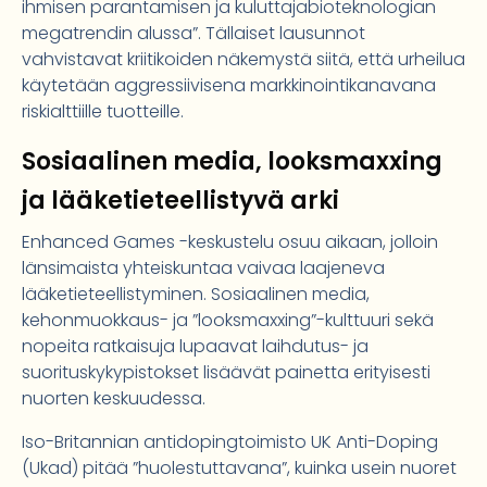
ihmisen parantamisen ja kuluttajabioteknologian
megatrendin alussa”. Tällaiset lausunnot
vahvistavat kriitikoiden näkemystä siitä, että urheilua
käytetään aggressiivisena markkinointikanavana
riskialttiille tuotteille.
Sosiaalinen media, looksmaxxing
ja lääketieteellistyvä arki
Enhanced Games -keskustelu osuu aikaan, jolloin
länsimaista yhteiskuntaa vaivaa laajeneva
lääketieteellistyminen. Sosiaalinen media,
kehonmuokkaus- ja ”looksmaxxing”-kulttuuri sekä
nopeita ratkaisuja lupaavat laihdutus- ja
suorituskykypistokset lisäävät painetta erityisesti
nuorten keskuudessa.
Iso-Britannian antidopingtoimisto UK Anti-Doping
(Ukad) pitää ”huolestuttavana”, kuinka usein nuoret