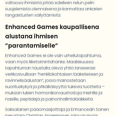
valtaosa ihmisistä pitää edelleen reilun pelin
suojelemista olennaisena ja kannattaa ankarien
rangaistusten säilyttämistä.
Enhanced Games kaupallisena
alustana ihmisen
”parantamiselle”
Enhanced Games ei ole vain urheilutapahtuma,
vaan myös liiketoimintahanke. Maaliskuussa
tapahtuman taustalla oleva yhtiö lanseerasi
verkkosivuillaan ”henkilökohtaisen lääketieteen ja
ravinnelisäalustan”, jossa mainostetaan
suorituskykyä ja pitkäikäisyyttä tukevia tuotteita –
mukaan lukien hormonikorvaushoitoja miehille ja
naisille, peptidejä ja painonhallintalääkkeitä.
Saksalainen pääomasijoittaja ja Enhancedin toinen
perustaja Christian Angermayer, joka on myös