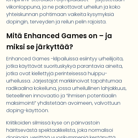
viikonloppuna, ja ne pakottavat urheilun ja koko
yhteiskunnan pohtimaan vaikeita kysymyksiä
dopingin, terveyden ja reilun pelin rajoista.
Mitä Enhanced Games on – ja
miksi se järkyttää?
Enhanced Games -kilpailuissa esiintyy urheilijoita,
jotka käyttävät suorituskykyä parantavia aineita,
jotka ovat kiellettyjä perinteisessä huippu-
urheilussa. Järjestäjät markkinoivat tapahtumaa
radikaalina kokeiluna, jossa urheilullinen lahjakkuus,
tieteellinen innovaatio ja ”ihmisen potentiaalin
maksimointi” yhdistetään avoimeen, valvottuun
doping-käyttöön.
Kriitikoiden silmissä kyse on päinvastoin
häiritsevästä spektaakkelista, joka normalisoi
dopingia, vesittää vuosikymmeniä kestänyttä