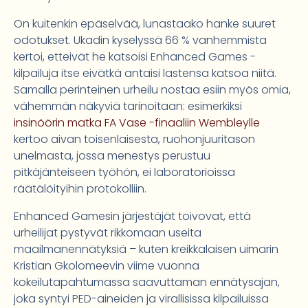
On kuitenkin epäselvää, lunastaako hanke suuret
odotukset. Ukadin kyselyssä 66 % vanhemmista
kertoi, etteivät he katsoisi Enhanced Games -
kilpailuja itse eivätkä antaisi lastensa katsoa niitä.
Samalla perinteinen urheilu nostaa esiin myös omia,
vähemmän näkyviä tarinoitaan: esimerkiksi
insinöörin matka FA Vase -finaaliin Wembleylle
kertoo aivan toisenlaisesta, ruohonjuuritason
unelmasta, jossa menestys perustuu
pitkäjänteiseen työhön, ei laboratorioissa
räätälöityihin protokolliin.
Enhanced Gamesin järjestäjät toivovat, että
urheilijat pystyvät rikkomaan useita
maailmanennätyksiä – kuten kreikkalaisen uimarin
Kristian Gkolomeevin viime vuonna
kokeilutapahtumassa saavuttaman ennätysajan,
joka syntyi PED-aineiden ja virallisissa kilpailuissa