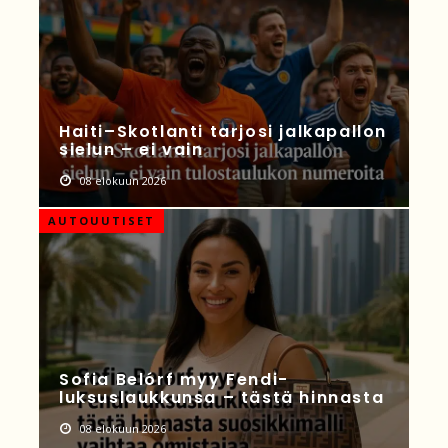
Haiti–Skotlanti tarjosi jalkapallon
sielun – ei vain
08 elokuun 2026
AUTOUUTISET
Sofia Belórf myy Fendi-
luksuslaukkunsa – tästä hinnasta
08 elokuun 2026