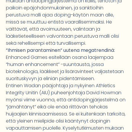
mukaan antidopingjärjestelmä on kallis, tehoton ja
paikoin epäjohdonmukainen, ja sanktioihin
perustuva malli ajaa doping-käytön maan alle,
missä se muuttuu entistä vaarallisemmaksi. He
väittävät, että avoimuuteen, valintaan ja
lääketieteelliseen valvontaan perustuva malli olisi
sekä rehellisempi että turvallisempi.
”Ihmisen parantaminen” uutena megatrendinä:
Enhanced Games esitellään osana laajempaa
”human enhancement” -suuntausta, jossa
bioteknologia, lääkkeet ja lisäravinteet valjastetaan
suorituskyvyn ja eliniän pidentämiseen.
Entinen Wadan pääjohtaja ja nykyinen Athletics
Integrity Unitin (AIU) puheenjohtaja David Howman
myönsi viime vuonna, että antidopingjärjestelmä on
”jämähtänyt” eikä ole enää riittävän tehokas
huijaajien kiinnisaamisessa. Se ei kuitenkaan tarkoita,
että yleinen mielipide olisi kääntynyt dopingin
vapauttamisen puolelle. Kyselytutkimusten mukaan