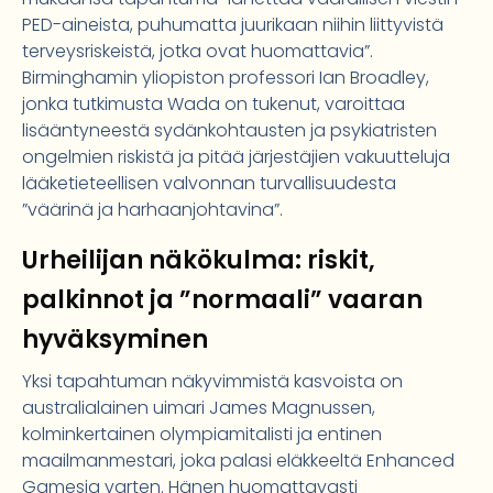
PED-aineista, puhumatta juurikaan niihin liittyvistä
terveysriskeistä, jotka ovat huomattavia”.
Birminghamin yliopiston professori Ian Broadley,
jonka tutkimusta Wada on tukenut, varoittaa
lisääntyneestä sydänkohtausten ja psykiatristen
ongelmien riskistä ja pitää järjestäjien vakuutteluja
lääketieteellisen valvonnan turvallisuudesta
”väärinä ja harhaanjohtavina”.
Urheilijan näkökulma: riskit,
palkinnot ja ”normaali” vaaran
hyväksyminen
Yksi tapahtuman näkyvimmistä kasvoista on
australialainen uimari James Magnussen,
kolminkertainen olympiamitalisti ja entinen
maailmanmestari, joka palasi eläkkeeltä Enhanced
Gamesia varten. Hänen huomattavasti