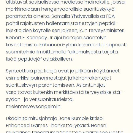
altistuvat sosiaalisessa mediassa mainoksille, joissa
markkinoidaan hengenvaarallisia suorituskykyä
parantavia aineita. Samalla Yhdysvalloissa FDA
pohtii rajoitusten höllentämistä tiettyjen peptidi-
injektioiden käytölle sen jälkeen, kun terveysministeri
Robert F. Kennedy Jr ajoi hoitojen sääntelyn
keventämistä. Enhanced-yhtiö kommentoi nopeasti
suunnitelmia ilmoittamalla ”aikomuksesta tarjota
lisää peptidejä” asiakkailleen.
Synteettisiä peptidejä ovat jo pitkään käyttäneet
esimerkiksi painonnostajat ja kehonrakentajat
suorituskyvyn parantamiseen. Asiantuntijat
varoittavat kuitenkin merkittävistä terveysriskeistä –
sydän- ja verisuonitaudeista
mielenterveysongelmiin.
Ukadin toimitusjohtaja Jane Rumble kritisoi
Enhanced Games -hanketta jyrkästi. Hänen
mukaansa tapahtuma ”lähettää vaarallisen viestin