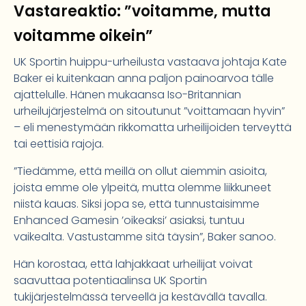
Vastareaktio: ”voitamme, mutta
voitamme oikein”
UK Sportin huippu-urheilusta vastaava johtaja Kate
Baker ei kuitenkaan anna paljon painoarvoa tälle
ajattelulle. Hänen mukaansa Iso-Britannian
urheilujärjestelmä on sitoutunut ”voittamaan hyvin”
– eli menestymään rikkomatta urheilijoiden terveyttä
tai eettisiä rajoja.
”Tiedämme, että meillä on ollut aiemmin asioita,
joista emme ole ylpeitä, mutta olemme liikkuneet
niistä kauas. Siksi jopa se, että tunnustaisimme
Enhanced Gamesin ’oikeaksi’ asiaksi, tuntuu
vaikealta. Vastustamme sitä täysin”, Baker sanoo.
Hän korostaa, että lahjakkaat urheilijat voivat
saavuttaa potentiaalinsa UK Sportin
tukijärjestelmässä terveellä ja kestävällä tavalla.