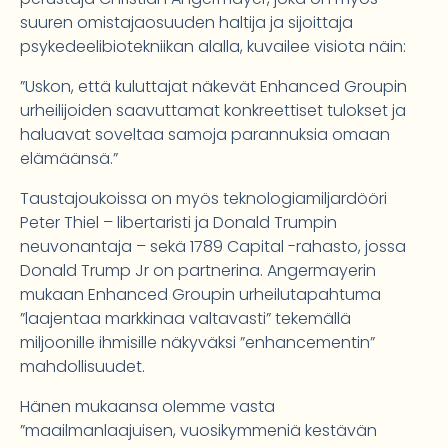
suuren omistajaosuuden haltija ja sijoittaja
psykedeelibiotekniikan alalla, kuvailee visiota näin:
”Uskon, että kuluttajat näkevät Enhanced Groupin
urheilijoiden saavuttamat konkreettiset tulokset ja
haluavat soveltaa samoja parannuksia omaan
elämäänsä.”
Taustajoukoissa on myös teknologiamiljardööri
Peter Thiel – libertaristi ja Donald Trumpin
neuvonantaja – sekä 1789 Capital -rahasto, jossa
Donald Trump Jr on partnerina. Angermayerin
mukaan Enhanced Groupin urheilutapahtuma
”laajentaa markkinaa valtavasti” tekemällä
miljoonille ihmisille näkyväksi ”enhancementin”
mahdollisuudet.
Hänen mukaansa olemme vasta
”maailmanlaajuisen, vuosikymmeniä kestävän