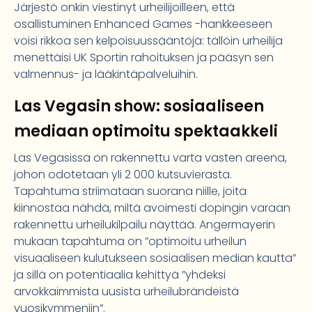
Järjestö onkin viestinyt urheilijoilleen, että
osallistuminen Enhanced Games -hankkeeseen
voisi rikkoa sen kelpoisuussääntöjä: tällöin urheilija
menettäisi UK Sportin rahoituksen ja pääsyn sen
valmennus- ja lääkintäpalveluihin.
Las Vegasin show: sosiaaliseen
mediaan optimoitu spektaakkeli
Las Vegasissa on rakennettu varta vasten areena,
johon odotetaan yli 2 000 kutsuvierasta.
Tapahtuma striimataan suorana niille, joita
kiinnostaa nähdä, miltä avoimesti dopingin varaan
rakennettu urheilukilpailu näyttää. Angermayerin
mukaan tapahtuma on ”optimoitu urheilun
visuaaliseen kulutukseen sosiaalisen median kautta”
ja sillä on potentiaalia kehittyä ”yhdeksi
arvokkaimmista uusista urheilubrändeistä
vuosikymmeniin”.