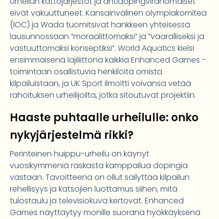
Urheilun kattojärjestöt ja antidopingviranomaiset
eivät vakuuttuneet. Kansainvälinen olympiakomitea
(IOC) ja Wada tuomitsivat hankkeen yhteisessä
lausunnossaan ”moraalittomaksi” ja ”vaaralliseksi ja
vastuuttomaksi konseptiksi”. World Aquatics kielsi
ensimmäisenä lajiliittona kaikkia Enhanced Games -
toimintaan osallistuvia henkilöitä omista
kilpailuistaan, ja UK Sport ilmoitti voivansa vetää
rahoituksen urheilijoilta, jotka sitoutuvat projektiin.
Haaste puhtaalle urheilulle: onko
nykyjärjestelmä rikki?
Perinteinen huippu-urheilu on käynyt
vuosikymmeniä raskasta kamppailua dopingia
vastaan. Tavoitteena on ollut säilyttää kilpailun
rehellisyys ja katsojien luottamus siihen, mitä
tulostaulu ja televisiokuva kertovat. Enhanced
Games näyttäytyy monille suorana hyökkäyksenä