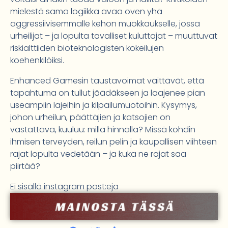
mielestä sama logiikka avaa oven yhä
aggressiivisemmalle kehon muokkaukselle, jossa
urheilijat – ja lopulta tavalliset kuluttajat – muuttuvat
riskialttiiden bioteknologisten kokeilujen
koehenkilöiksi.
Enhanced Gamesin taustavoimat väittävät, että
tapahtuma on tullut jäädäkseen ja laajenee pian
useampiin lajeihin ja kilpailumuotoihin. Kysymys,
johon urheilun, päättäjien ja katsojien on
vastattava, kuuluu: millä hinnalla? Missä kohdin
ihmisen terveyden, reilun pelin ja kaupallisen viihteen
rajat lopulta vedetään – ja kuka ne rajat saa
piirtää?
Ei sisällä instagram post:eja