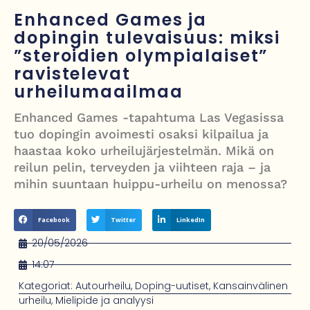
Painumat sillan lähellä pysäyttivät junaliikenteen Gatwickin
Enhanced Games ja
lentoasemalle
dopingin tulevaisuus: miksi
”steroidien olympialaiset”
Justin Trudeau puolustautuu kritiikiltä – valitsi Katy Perryn
ravistelevat
esiintymisen Kanadan MM-avauksen sijaan
urheilumaailmaa
Grenfellin tornon palo: yhdeksäs vuosipäivä erityisen raskas omaisille
Enhanced Games -tapahtuma Las Vegasissa
tuo dopingin avoimesti osaksi kilpailua ja
Turistijuna kaatui Cártaman tapasjuhlilla – 17 loukkaantui Espanjassa
haastaa koko urheilujärjestelmän. Mikä on
reilun pelin, terveyden ja viihteen raja – ja
mihin suuntaan huippu-urheilu on menossa?
Facebook
Twitter
LinkedIn
20/05/2026
14:07
Kategoriat:
Autourheilu
,
Doping-uutiset
,
Kansainvälinen
urheilu
,
Mielipide ja analyysi