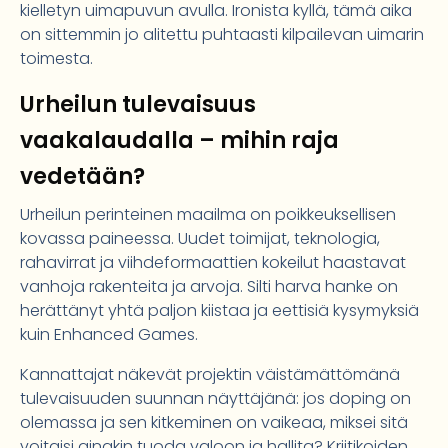
kielletyn uimapuvun avulla. Ironista kyllä, tämä aika
on sittemmin jo alitettu puhtaasti kilpailevan uimarin
toimesta.
Urheilun tulevaisuus
vaakalaudalla – mihin raja
vedetään?
Urheilun perinteinen maailma on poikkeuksellisen
kovassa paineessa. Uudet toimijat, teknologia,
rahavirrat ja viihdeformaattien kokeilut haastavat
vanhoja rakenteita ja arvoja. Silti harva hanke on
herättänyt yhtä paljon kiistaa ja eettisiä kysymyksiä
kuin Enhanced Games.
Kannattajat näkevät projektin väistämättömänä
tulevaisuuden suunnan näyttäjänä: jos doping on
olemassa ja sen kitkeminen on vaikeaa, miksei sitä
voitaisi ainakin tuoda valoon ja hallita? Kriitikoiden