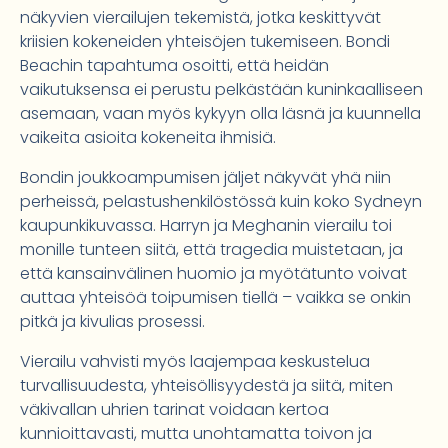
näkyvien vierailujen tekemistä, jotka keskittyvät
kriisien kokeneiden yhteisöjen tukemiseen. Bondi
Beachin tapahtuma osoitti, että heidän
vaikutuksensa ei perustu pelkästään kuninkaalliseen
asemaan, vaan myös kykyyn olla läsnä ja kuunnella
vaikeita asioita kokeneita ihmisiä.
Bondin joukkoampumisen jäljet näkyvät yhä niin
perheissä, pelastushenkilöstössä kuin koko Sydneyn
kaupunkikuvassa. Harryn ja Meghanin vierailu toi
monille tunteen siitä, että tragedia muistetaan, ja
että kansainvälinen huomio ja myötätunto voivat
auttaa yhteisöä toipumisen tiellä – vaikka se onkin
pitkä ja kivulias prosessi.
Vierailu vahvisti myös laajempaa keskustelua
turvallisuudesta, yhteisöllisyydestä ja siitä, miten
väkivallan uhrien tarinat voidaan kertoa
kunnioittavasti, mutta unohtamatta toivon ja