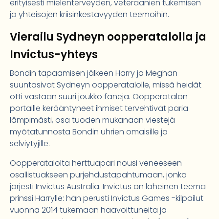
erityisesti mielenterveyden, veteraanien tukemisen
ja yhteisöjen kriisinkestävyyden teemoihin.
Vierailu Sydneyn oopperatalolla ja
Invictus-yhteys
Bondin tapaamisen jälkeen Harry ja Meghan
suuntasivat Sydneyn oopperatalolle, missä heidät
otti vastaan suuri joukko faneja. Oopperatalon
portaille kerääntyneet ihmiset tervehtivät paria
lämpimästi, osa tuoden mukanaan viestejä
myötätunnosta Bondin uhrien omaisille ja
selviytyjille.
Oopperatalolta herttuapari nousi veneeseen
osallistuakseen purjehdustapahtumaan, jonka
järjesti Invictus Australia. Invictus on läheinen teema
prinssi Harrylle: hän perusti Invictus Games -kilpailut
vuonna 2014 tukemaan haavoittuneita ja