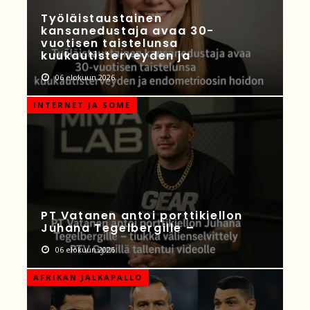
Työläistaustainen
kansanedustaja avaa 30-
vuotisen taistelunsa
kuukautisterveyden ja
06 elokuun 2026
INTERNET JA SOME
PT Vatanen antoi porttikiellon
Juhana Tegelbergille –
06 elokuun 2026
AFRIKAN JALKAPALLO