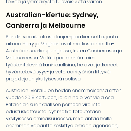
toivoa ja ymmärrystä tulevaisuutta varten.
Australian-kiertue: Sydney,
Canberra ja Melbourne
Bondin vierailu oli osa laajempaa kiertuetta, jonka
aikana Harry ja Meghan ovat matkustaneet Itä-
Australian suurkaupungeissa, kuten Canberrassa ja
Melbournessa. Vaikka pari ei enää toimi
työskentelevinä kuninkaallisina, he ovat jatkaneet
hyväntekeväisyys- ja veteraanityöhön liittyviä
projektejaan yksityisessä roolissa.
Australian-vierailu on heidän ensimmäisensä sitten
vuoden 2018 kiertueen, jolloin he olivat vielä osa
Britannian kuninkaallisen perheen virallista
edustuskattausta. Nyt matka toteutetaan
yksityisessä ominaisuudessa, mikä antaa heille
enemmän vapautta keskittyä omaan agendaan,