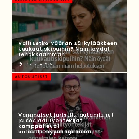
Valitsetko väärän särkylääkkeen
kuukautiskipuihin? Näin löydät
tehokkaamman
04 elokuun 2026
AUTOUUTISET
Vammaiset juristit, lautamiehet
ja sosiaalityöntekijät
kamppailevat
esteettömyysongelmien