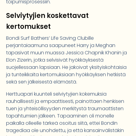
toipumisprosessiin.
Selviytyjien koskettavat
kertomukset
Bondi Surf Bathers’ Life Saving Clubille
perjantaiaamuna saapuneet Harry ja Meghan
tapasivat muun muassa Jessica Chapnik Khanin ja
Elon Zizerin, jotka selvisivät hyökkäyksestä
suojellessaan lapsiaan. He jakoivat yksityiskohtaisia
ja tunteikkaita kertomuksiaan hyökkäyksen hetkistä
sekä sen jälkeisestä elämästä.
Herttuapari kuunteli selviytyjien kokemuksia
rauhallisesti ja empaattisesti, painottaen henkisen
tuen ja yhteisöllisyyden merkitystä traumaattisten
tapahtumien jälkeen. Tapaaminen oli monelle
paikalla olleelle tärkeä osoitus siitä, ettei Bondin
tragediaa ole unohdettu, ja että kansainvälistäkin