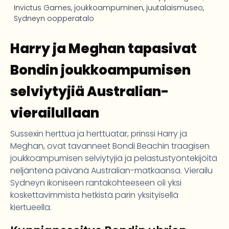
Invictus Games
,
joukkoampuminen
,
juutalaismuseo
,
Sydneyn oopperatalo
Harry ja Meghan tapasivat
Bondin joukkoampumisen
selviytyjiä Australian-
vierailullaan
Sussexin herttua ja herttuatar, prinssi Harry ja
Meghan, ovat tavanneet Bondi Beachin traagisen
joukkoampumisen selviytyjiä ja pelastustyöntekijöitä
neljäntenä päivänä Australian-matkaansa. Vierailu
Sydneyn ikoniseen rantakohteeseen oli yksi
koskettavimmista hetkistä parin yksityisellä
kiertueella.