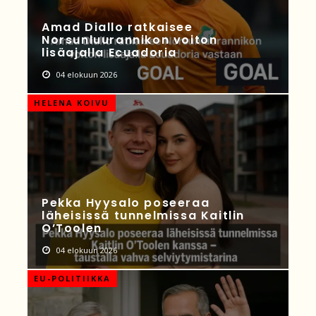
Amad Diallo ratkaisee
Norsunluurannikon voiton
lisäajalla Ecuadoria
04 elokuun 2026
HELENA KOIVU
Pekka Hyysalo poseeraa
läheisissä tunnelmissa Kaitlin
O’Toolen
04 elokuun 2026
EU-POLITIIKKA