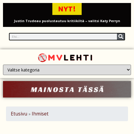
NYT!
Justin Trudeau puolustautuu kritiikiltä – valitsi Katy Perryn
esiintymisen Kanadan MM-avauksen sijaan
Grenfellin tornon palo: yhdeksäs vuosipäivä erityisen raskas omaisille
Turistijuna kaatui Cártaman tapasjuhlilla – 17 loukkaantui Espanjassa
Työläistaustainen kansanedustaja avaa 30-vuotisen taistelunsa
kuukautisterveyden ja endometrioosin hoidon puolesta
PT Vatanen antoi porttikiellon Juhana Tegelbergille – tiukka
välienselvittely PTV Gymillä tallentui videolle
Iso-Britannia heikentämässä sähköautojen myyntitavoitetta – mitä
Etusivu
Ihmiset
»
muutos tarkoittaa?
12 kuollut laskuvarjohyppykoneen onnettomuudessa Missourissa –