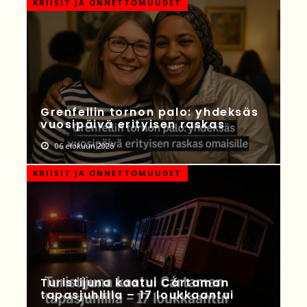
KRIISIT JA ONNETTOMUUDET
Grenfellin tornon palo: yhdeksäs
vuosipäivä erityisen raskas
06 elokuun 2026
KRIISIT JA ONNETTOMUUDET
Turistijuna kaatui Cártaman
tapasjuhlilla – 17 loukkaantui