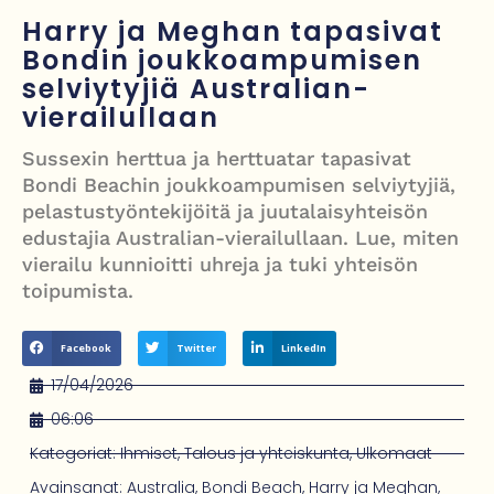
mitä tiedetään traagisesta turmasta
Harry ja Meghan tapasivat
Bondin joukkoampumisen
Öljyn hinta sukelsi – Pakistanin välittämä USA–Iran-sopimus avaa
selviytyjiä Australian-
Hormuzinsalmen
vierailullaan
Poliisijohtaja Dennis Pasterstein teki rikosilmoituksen Ile Vainion
Sussexin herttua ja herttuatar tapasivat
törkyrunosta – kunnianloukkaus tutkintaan
Bondi Beachin joukkoampumisen selviytyjiä,
pelastustyöntekijöitä ja juutalaisyhteisön
Israelin isku Beirutiin kiristää jännitteitä – Hezbollah, Iran ja
edustajia Australian-vierailullaan. Lue, miten
tulitaukosopu vaakalaudalla
vierailu kunnioitti uhreja ja tuki yhteisön
toipumista.
Facebook
Twitter
LinkedIn
17/04/2026
06:06
Kategoriat:
Ihmiset
,
Talous ja yhteiskunta
,
Ulkomaat
Avainsanat:
Australia
,
Bondi Beach
,
Harry ja Meghan
,