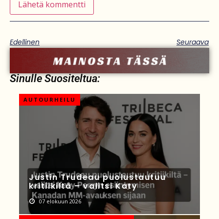
Edellinen
Seuraava
Sinulle Suositeltua:
AUTOURHEILU
Justin Trudeau puolustautuu
kritiikiltä – valitsi Katy
07 elokuun 2026