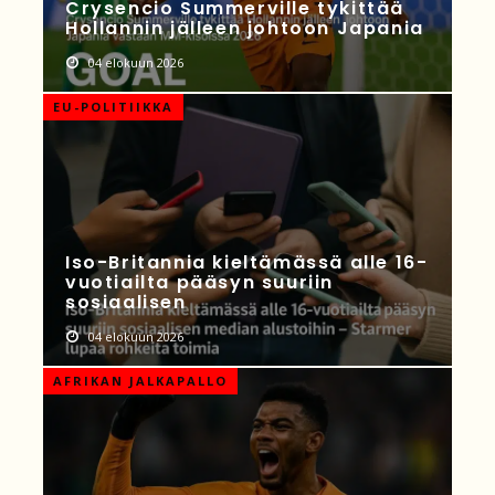
Crysencio Summerville tykittää
Hollannin jälleen johtoon Japania
04 elokuun 2026
EU-POLITIIKKA
Iso-Britannia kieltämässä alle 16-
vuotiailta pääsyn suuriin
sosiaalisen
04 elokuun 2026
AFRIKAN JALKAPALLO