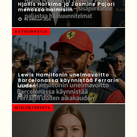
Hjallis Harkimo ja Jasmine Pajari
menossa naimisiin
06 elokuun 2026
AUTOURHEILU
Lewis Hamiltonin unelmavoitto
Barcelonassa käynnistää Ferrarin
uuden
06 elokuun 2026
MIELENTERVEYS