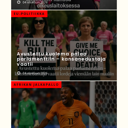
04 elokuun 2026
EU-POLITIIKKA
Avustettu kuolema palaa
parlamenttiin – kansanedustaja
vaatii
04 elokuun 2026
AFRIKAN JALKAPALLO