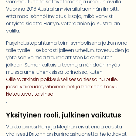
vammautuneita sotaveteraaneja urheilun avulla.
Vuonna 2018 Australian-vierailullaan hän ilmoitti,
että maa isännöi Invictus-kisoja, mikä vahvisti
erityistä sidettä Harryn, veteraanien ja Australian
välillä.
Purjehdustapahtuma toimi symbolisena jatkumona
tälle työlle – se korosti jälleen urheilun, toveruuden ja
yhteisön voimaa traumaattisten kokemusten
jälkeen. Samankaltaisia teemoja nähdään myös
muissa urheiluhenkisissä tarinoissa, kuten
Ollie Watkinsin poikkeuksellisessa tiessä huipulle,
jossa vaikeudet, vihainen peli ja henkinen kasvu
kietoutuvat toisiinsa
.
Yksityinen rooli, julkinen vaikutus
Vaikka prinssi Harry ja Meghan eivät enää edusta
virallisesti Britannian kuningashuonetta, he jatkavat