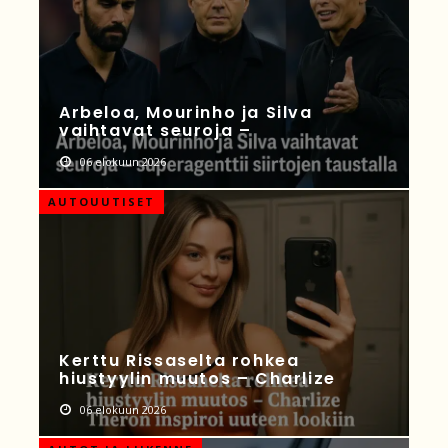
Arbeloa, Mourinho ja Silva
vaihtavat seuroja –
06 elokuun 2026
AUTOUUTISET
Kerttu Rissaselta rohkea
hiustyylin muutos – Charlize
06 elokuun 2026