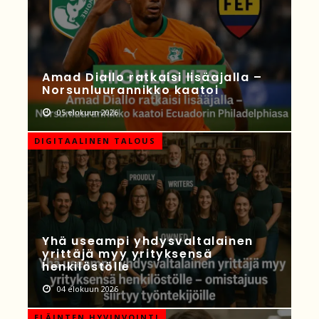
Amad Diallo ratkaisi lisäajalla –
Norsunluurannikko kaatoi
05 elokuun 2026
DIGITAALINEN TALOUS
Yhä useampi yhdysvaltalainen
yrittäjä myy yrityksensä
henkilöstölle
04 elokuun 2026
ELÄINTEN HYVINVOINTI