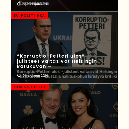
06 elokuun 2026
EU-POLITIIKKA
“Korruptio-Petteri ulos” -
julisteet valtasivat Helsingin
katukuvan –
06 elokuun 2026
IHMISSUHTEET