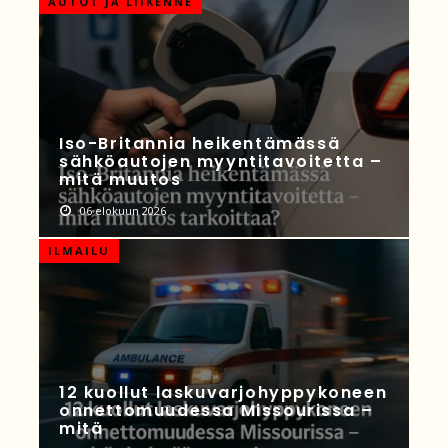
AUTOT JA LIIKENNE
Iso-Britannia heikentämässä
sähköautojen myyntitavoitetta –
mitä muutos
06 elokuun 2026
ILMAILU
12 kuollut laskuvarjohyppykoneen
onnettomuudessa Missourissa –
mitä