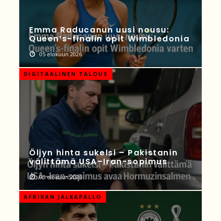
Emma Raducanun uusi nousu:
Queen’s-finalin opit Wimbledonia
05 elokuun 2026
DIGITAALINEN TALOUS
Öljyn hinta sukelsi – Pakistanin
välittämä USA–Iran-sopimus
05 elokuun 2026
AFRIKAN JALKAPALLO