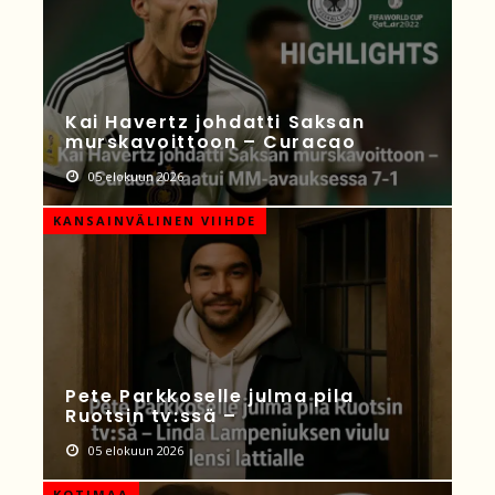
Kai Havertz johdatti Saksan
murskavoittoon – Curacao
05 elokuun 2026
KANSAINVÄLINEN VIIHDE
Pete Parkkoselle julma pila
Ruotsin tv:ssä –
05 elokuun 2026
KOTIMAA