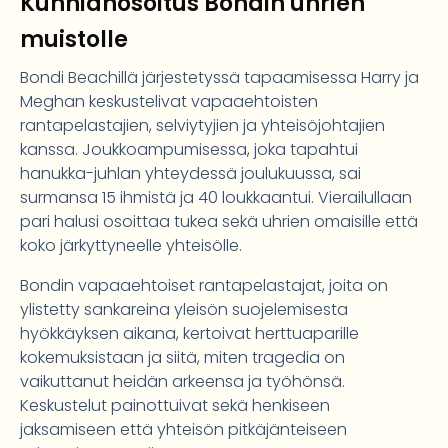
Kunnianosoitus Bondin uhrien
muistolle
Bondi Beachillä järjestetyssä tapaamisessa Harry ja
Meghan keskustelivat vapaaehtoisten
rantapelastajien, selviytyjien ja yhteisöjohtajien
kanssa. Joukkoampumisessa, joka tapahtui
hanukka-juhlan yhteydessä joulukuussa, sai
surmansa 15 ihmistä ja 40 loukkaantui. Vierailullaan
pari halusi osoittaa tukea sekä uhrien omaisille että
koko järkyttyneelle yhteisölle.
Bondin vapaaehtoiset rantapelastajat, joita on
ylistetty sankareina yleisön suojelemisesta
hyökkäyksen aikana, kertoivat herttuaparille
kokemuksistaan ja siitä, miten tragedia on
vaikuttanut heidän arkeensa ja työhönsä.
Keskustelut painottuivat sekä henkiseen
jaksamiseen että yhteisön pitkäjänteiseen