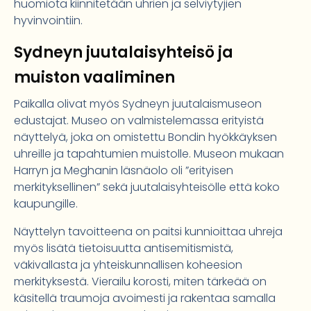
huomiota kiinnitetään uhrien ja selviytyjien
hyvinvointiin.
Sydneyn juutalaisyhteisö ja
muiston vaaliminen
Paikalla olivat myös Sydneyn juutalaismuseon
edustajat. Museo on valmistelemassa erityistä
näyttelyä, joka on omistettu Bondin hyökkäyksen
uhreille ja tapahtumien muistolle. Museon mukaan
Harryn ja Meghanin läsnäolo oli ”erityisen
merkityksellinen” sekä juutalaisyhteisölle että koko
kaupungille.
Näyttelyn tavoitteena on paitsi kunnioittaa uhreja
myös lisätä tietoisuutta antisemitismistä,
väkivallasta ja yhteiskunnallisen koheesion
merkityksestä. Vierailu korosti, miten tärkeää on
käsitellä traumoja avoimesti ja rakentaa samalla