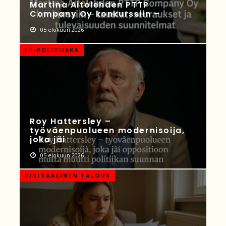
Martina Aitolehden PTTP
Company Oy konkurssiin –
05 elokuun 2026
EU-POLITIIKKA
Roy Hattersley –
työväenpuolueen modernisoija,
joka jäi
05 elokuun 2026
DIGITAALINEN TALOUS