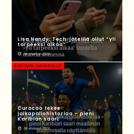
Lisa Nandy: Tech-jäteillä ollut ”yli
tarpeeksi aikaa”
08 elokuun 2026
AFRIKAN JALKAPALLO
Curacao tekee
jalkapallohistoriaa – pieni
Karibian saari
08 elokuun 2026