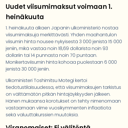
Uudet viisumimaksut voimaan 1.
heinäkuuta
1. heinäkuuta alkaen Japanin ulkoministeriö nostaa
viisumimaksuja merkittävästi. Yhden maahantulon
viisumin hinta nousee nykyisestä 3 000 jenistä 15 000
jeniin, mikä vastaa noin 18,69 dollarista noin 93
dollariin tai 14 punnasta noin 70 puntaan.
Monikertaviisumin hinta kohoaa puolestaan 6 000
jenistä 30 000 jeniin.
Ulkoministeri Toshimitsu Motegi kertoi
tiedotustilaisuudessa, että viisumimaksujen tarkistus
on välttämätön pitkän hintajäykkyyden jälkeen.
Hänen mukaansa korotukset on tehty nimenomaan
vastaamaan viime vuosikymmenten inflaatiota
sekä valuuttakurssien muutoksia.
Viranomaiset: Ei välitöntä