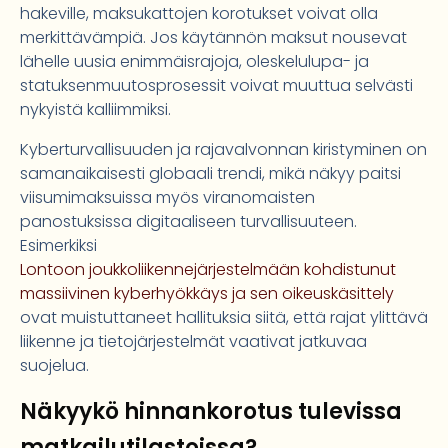
hakeville, maksukattojen korotukset voivat olla
merkittävämpiä. Jos käytännön maksut nousevat
lähelle uusia enimmäisrajoja, oleskelulupa- ja
statuksenmuutosprosessit voivat muuttua selvästi
nykyistä kalliimmiksi.
Kyberturvallisuuden ja rajavalvonnan kiristyminen on
samanaikaisesti globaali trendi, mikä näkyy paitsi
viisumimaksuissa myös viranomaisten
panostuksissa digitaaliseen turvallisuuteen.
Esimerkiksi
Lontoon joukkoliikennejärjestelmään kohdistunut
massiivinen kyberhyökkäys ja sen oikeuskäsittely
ovat muistuttaneet hallituksia siitä, että rajat ylittävä
liikenne ja tietojärjestelmät vaativat jatkuvaa
suojelua.
Näkyykö hinnankorotus tulevissa
matkailutilastoissa?