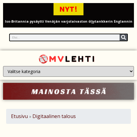
NYT!
Iso-Britannia pysäytti Venäjän varjolaivaston öljytankkerin Englannin
kanaalissa – isku Putinin sotakassaan
Mies syytteessä, kun auto rysäytti läpi keilahallin seinän Derbyshiressä
New Yorkin NBA-mestaruusjuhlat riistäytyivät käsistä – teini ammuttiin
ja busseja sytytettiin tuleen Manhattanilla
Kimi ja Minttu Räikkönen juhlivat 10-vuotishääpäiväänsä – näin F1-
tähti muisti rakastaan
Nigel Farage vaatii ulkomaalaisten sulkemista pois sosiaalisesta
asuntotuotannosta
Etusivu
Digitaalinen talous
»
Painumat sillan lähellä pysäyttivät junaliikenteen Gatwickin
lentoasemalle