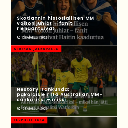
Skotlannin historiallisen MM-
voiton juhlat – fanit
riehaantuivat
08 elokuun 2026
AFRIKAN JALKAPALLO
Nestory Irankunda:
pakolaisleiriltä Australian MM-
sankariksi – miksi
08 elokuun 2026
EU-POLITIIKKA