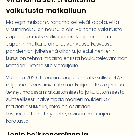
vaikutusta matkailuun
Motegin mukaan viranomaiset eivät odota, että
viisumimaksujen nousulla olisi välitöntä vaikutusta
Japanin ennätykselliseen matkailijamäärään.
Japanin matkailu on ollut vahvassa kasvussa
pandemian jälkeisenä aikana, ja edullinen jenin
kurssi on tehnyt maasta entistä houkuttelevamman
kohteen ulkomaisille vierailijoille.
Vuonna 2023 Japaniin saapui ennätykselliset 42,7
miljoonaa kansainvälistä matkailijaa. Heikko jeni on
tehnyt maassa matkustamisesta ja kuluttamisesta
suhteellisesti halvempaa monien muiden G7-
maiden asukkaille, mikä on osaltaan
tasapainottanut nyt tehtyä viisumimaksujen
korotusta.
Jenin heikkeneminen ja