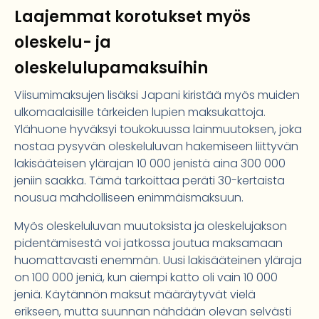
Laajemmat korotukset myös
oleskelu- ja
oleskelulupamaksuihin
Viisumimaksujen lisäksi Japani kiristää myös muiden
ulkomaalaisille tärkeiden lupien maksukattoja.
Ylähuone hyväksyi toukokuussa lainmuutoksen, joka
nostaa pysyvän oleskeluluvan hakemiseen liittyvän
lakisääteisen ylärajan 10 000 jenistä aina 300 000
jeniin saakka. Tämä tarkoittaa peräti 30-kertaista
nousua mahdolliseen enimmäismaksuun.
Myös oleskeluluvan muutoksista ja oleskelujakson
pidentämisestä voi jatkossa joutua maksamaan
huomattavasti enemmän. Uusi lakisääteinen yläraja
on 100 000 jeniä, kun aiempi katto oli vain 10 000
jeniä. Käytännön maksut määräytyvät vielä
erikseen, mutta suunnan nähdään olevan selvästi