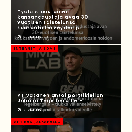
Työläistaustainen
kansanedustaja avaa 30-
vuotisen taistelunsa
kuukautisterveyden ja
06 elokuun 2026
INTERNET JA SOME
PT Vatanen antoi porttikiellon
Juhana Tegelbergille –
06 elokuun 2026
AFRIKAN JALKAPALLO