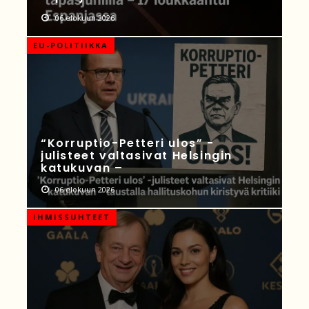
06 elokuun 2026
EU-POLITIIKKA
“Korruptio-Petteri ulos” -
julisteet valtasivat Helsingin
katukuvan –
06 elokuun 2026
IHMISSUHTEET