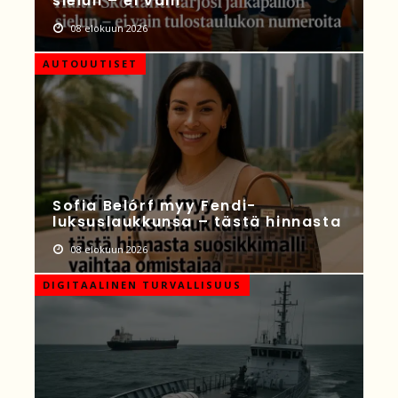
sielun – ei vain
08 elokuun 2026
AUTOUUTISET
Sofia Belórf myy Fendi-
luksuslaukkunsa – tästä hinnasta
08 elokuun 2026
DIGITAALINEN TURVALLISUUS