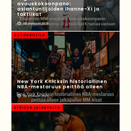
avauskokoonpano:
asiantuntijoiden ihanne-XI ja
taktiikat
08 elokuun 2026
AUTOURHEILU
New York Knicksin historiallinen
NBA-mestaruus peittää alleen
08 elokuun 2026
AFRIKAN JALKAPALLO