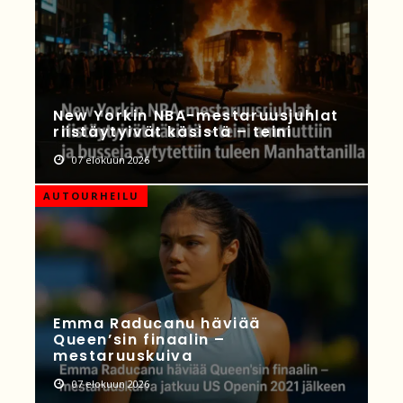
New Yorkin NBA-mestaruusjuhlat
riistäytyivät käsistä – teini
07 elokuun 2026
AUTOURHEILU
Emma Raducanu häviää
Queen’sin finaalin –
mestaruuskuiva
07 elokuun 2026