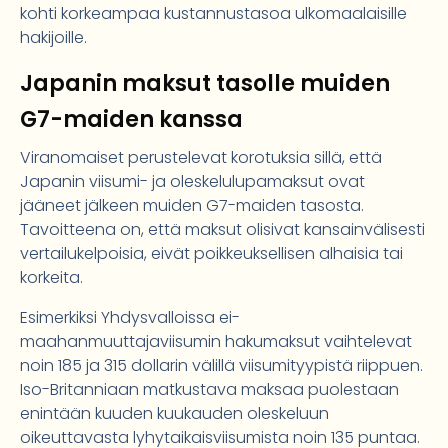
kohti korkeampaa kustannustasoa ulkomaalaisille
hakijoille.
Japanin maksut tasolle muiden
G7-maiden kanssa
Viranomaiset perustelevat korotuksia sillä, että
Japanin viisumi- ja oleskelulupamaksut ovat
jääneet jälkeen muiden G7-maiden tasosta.
Tavoitteena on, että maksut olisivat kansainvälisesti
vertailukelpoisia, eivät poikkeuksellisen alhaisia tai
korkeita.
Esimerkiksi Yhdysvalloissa ei-
maahanmuuttajaviisumin hakumaksut vaihtelevat
noin 185 ja 315 dollarin välillä viisumityypistä riippuen.
Iso-Britanniaan matkustava maksaa puolestaan
enintään kuuden kuukauden oleskeluun
oikeuttavasta lyhytaikaisviisumista noin 135 puntaa.