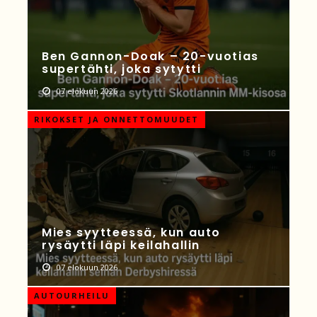
Ben Gannon-Doak – 20-vuotias
supertähti, joka sytytti
07 elokuun 2026
RIKOKSET JA ONNETTOMUUDET
Mies syytteessä, kun auto
rysäytti läpi keilahallin
07 elokuun 2026
AUTOURHEILU