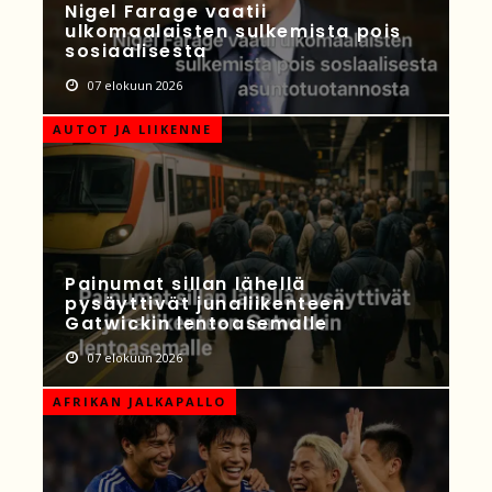
Nigel Farage vaatii
ulkomaalaisten sulkemista pois
sosiaalisesta
07 elokuun 2026
AUTOT JA LIIKENNE
Painumat sillan lähellä
pysäyttivät junaliikenteen
Gatwickin lentoasemalle
07 elokuun 2026
AFRIKAN JALKAPALLO