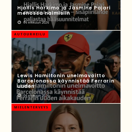
Hjallis Harkimo ja Jasmine Pajari
menossa naimisiin
06 elokuun 2026
AUTOURHEILU
Lewis Hamiltonin unelmavoitto
Barcelonassa käynnistää Ferrarin
uuden
06 elokuun 2026
MIELENTERVEYS