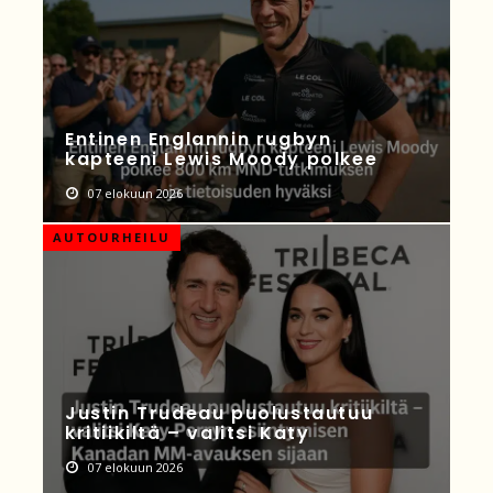
Entinen Englannin rugbyn
kapteeni Lewis Moody polkee
07 elokuun 2026
AUTOURHEILU
Justin Trudeau puolustautuu
kritiikiltä – valitsi Katy
07 elokuun 2026