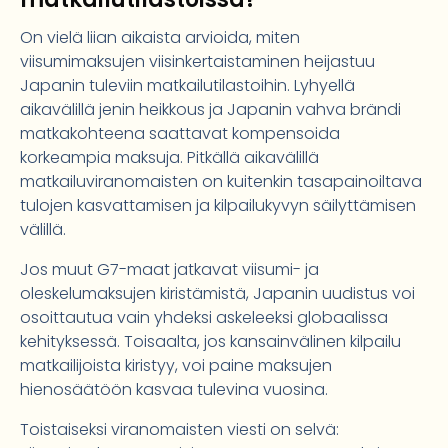
On vielä liian aikaista arvioida, miten
viisumimaksujen viisinkertaistaminen heijastuu
Japanin tuleviin matkailutilastoihin. Lyhyellä
aikavälillä jenin heikkous ja Japanin vahva brändi
matkakohteena saattavat kompensoida
korkeampia maksuja. Pitkällä aikavälillä
matkailuviranomaisten on kuitenkin tasapainoiltava
tulojen kasvattamisen ja kilpailukyvyn säilyttämisen
välillä.
Jos muut G7-maat jatkavat viisumi- ja
oleskelumaksujen kiristämistä, Japanin uudistus voi
osoittautua vain yhdeksi askeleeksi globaalissa
kehityksessä. Toisaalta, jos kansainvälinen kilpailu
matkailijoista kiristyy, voi paine maksujen
hienosäätöön kasvaa tulevina vuosina.
Toistaiseksi viranomaisten viesti on selvä: