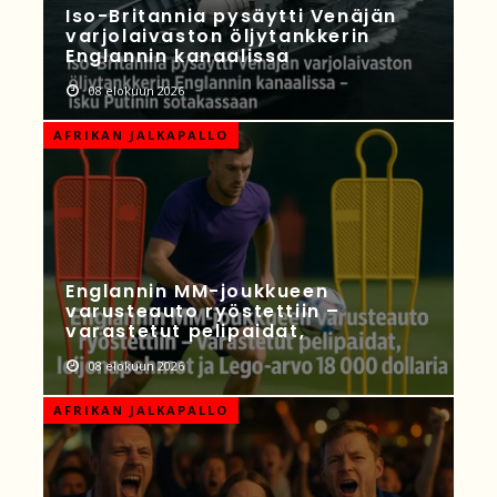
Iso-Britannia pysäytti Venäjän
varjolaivaston öljytankkerin
Englannin kanaalissa
08 elokuun 2026
AFRIKAN JALKAPALLO
Englannin MM-joukkueen
varusteauto ryöstettiin –
varastetut pelipaidat,
08 elokuun 2026
AFRIKAN JALKAPALLO