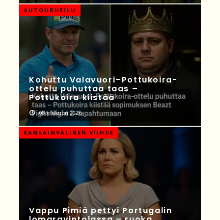
AUTOURHEILU
Kohuttu Valavuori–Pottukoira-
ottelu puhuttaa taas –
Pottukoira kiistää
08 elokuun 2026
KANSAINVÄLINEN VIIHDE
Vappu Pimiä pettyi Portugalin
lomaravintolassa – ruoka