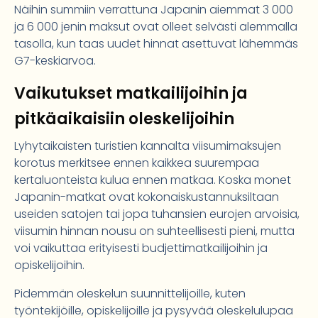
Näihin summiin verrattuna Japanin aiemmat 3 000
ja 6 000 jenin maksut ovat olleet selvästi alemmalla
tasolla, kun taas uudet hinnat asettuvat lähemmäs
G7-keskiarvoa.
Vaikutukset matkailijoihin ja
pitkäaikaisiin oleskelijoihin
Lyhytaikaisten turistien kannalta viisumimaksujen
korotus merkitsee ennen kaikkea suurempaa
kertaluonteista kulua ennen matkaa. Koska monet
Japanin-matkat ovat kokonaiskustannuksiltaan
useiden satojen tai jopa tuhansien eurojen arvoisia,
viisumin hinnan nousu on suhteellisesti pieni, mutta
voi vaikuttaa erityisesti budjettimatkailijoihin ja
opiskelijoihin.
Pidemmän oleskelun suunnittelijoille, kuten
työntekijöille, opiskelijoille ja pysyvää oleskelulupaa