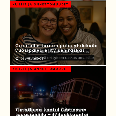
KRIISIT JA ONNETTOMUUDET
Grenfellin tornon palo: yhdeksäs
vuosipäivä erityisen raskas
06 elokuun 2026
KRIISIT JA ONNETTOMUUDET
Turistijuna kaatui Cártaman
tapasjuhlilla – 17 loukkaantui