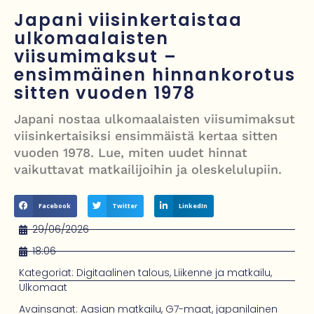
Justin Trudeau puolustautuu kritiikiltä – valitsi Katy Perryn
Japani viisinkertaistaa
esiintymisen Kanadan MM-avauksen sijaan
ulkomaalaisten
viisumimaksut –
Grenfellin tornon palo: yhdeksäs vuosipäivä erityisen raskas omaisille
ensimmäinen hinnankorotus
Turistijuna kaatui Cártaman tapasjuhlilla – 17 loukkaantui Espanjassa
sitten vuoden 1978
Työläistaustainen kansanedustaja avaa 30-vuotisen taistelunsa
Japani nostaa ulkomaalaisten viisumimaksut
viisinkertaisiksi ensimmäistä kertaa sitten
kuukautisterveyden ja endometrioosin hoidon puolesta
vuoden 1978. Lue, miten uudet hinnat
vaikuttavat matkailijoihin ja oleskelulupiin.
Facebook
Twitter
LinkedIn
29/06/2026
18:06
Kategoriat:
Digitaalinen talous
,
Liikenne ja matkailu
,
Ulkomaat
Avainsanat:
Aasian matkailu
,
G7-maat
,
japanilainen