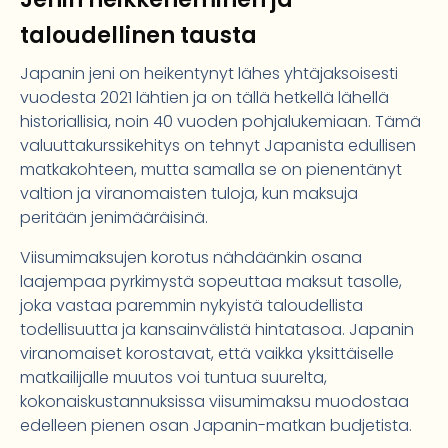
taloudellinen tausta
Japanin jeni on heikentynyt lähes yhtäjaksoisesti
vuodesta 2021 lähtien ja on tällä hetkellä lähellä
historiallisia, noin 40 vuoden pohjalukemiaan. Tämä
valuuttakurssikehitys on tehnyt Japanista edullisen
matkakohteen, mutta samalla se on pienentänyt
valtion ja viranomaisten tuloja, kun maksuja
peritään jenimääräisinä.
Viisumimaksujen korotus nähdäänkin osana
laajempaa pyrkimystä sopeuttaa maksut tasolle,
joka vastaa paremmin nykyistä taloudellista
todellisuutta ja kansainvälistä hintatasoa. Japanin
viranomaiset korostavat, että vaikka yksittäiselle
matkailijalle muutos voi tuntua suurelta,
kokonaiskustannuksissa viisumimaksu muodostaa
edelleen pienen osan Japanin-matkan budjetista.