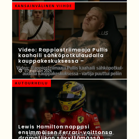
KANSAINVÄLINEN VIIHDE
Video: Rappiostriimaaja Pullis
kaahaili sähköpotkulaudalla
kauppakeskuksessa –
07 elokuun 2026
AUTOURHEILU
Lewis Hamilton nappasi
ensimmäisen Ferrari-voittonsa
dramatiikan sävyttämässä