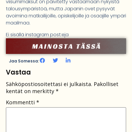
viisumimaksut on päivitetty vastaamaan nykyistä
talousympäristöä, mutta Japanin ovet pysyvät
avoimina matkailijoille, opiskelijoille ja osaajille ympäri
maailmaa.
Ei sisällä instagram post:eja
Jaa Somessa:
Vastaa
Sähköpostiosoitettasi ei julkaista.
Pakolliset
kentät on merkitty
*
Kommentti
*