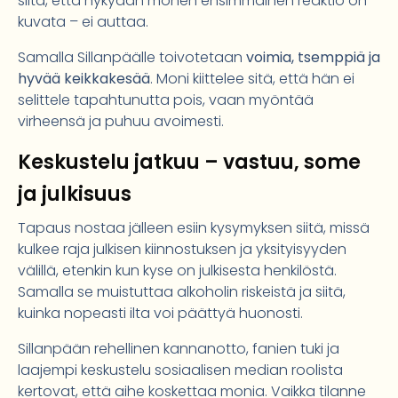
siitä, että nykyään monen ensimmäinen reaktio on
kuvata – ei auttaa.
Samalla Sillanpäälle toivotetaan
voimia, tsemppiä ja
hyvää keikkakesää
. Moni kiittelee sitä, että hän ei
selittele tapahtunutta pois, vaan myöntää
virheensä ja puhuu avoimesti.
Keskustelu jatkuu – vastuu, some
ja julkisuus
Tapaus nostaa jälleen esiin kysymyksen siitä, missä
kulkee raja julkisen kiinnostuksen ja yksityisyyden
välillä, etenkin kun kyse on julkisesta henkilöstä.
Samalla se muistuttaa alkoholin riskeistä ja siitä,
kuinka nopeasti ilta voi päättyä huonosti.
Sillanpään rehellinen kannanotto, fanien tuki ja
laajempi keskustelu sosiaalisen median roolista
kertovat, että aihe koskettaa monia. Vaikka tilanne