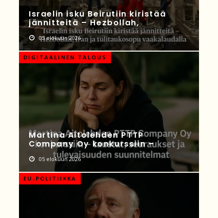
Israelin isku Beirutiin kiristää
jännitteitä – Hezbollah,
05 elokuun 2026
DIGITAALINEN TALOUS
Martina Aitolehden PTTP
Company Oy konkurssiin –
05 elokuun 2026
EU-POLITIIKKA