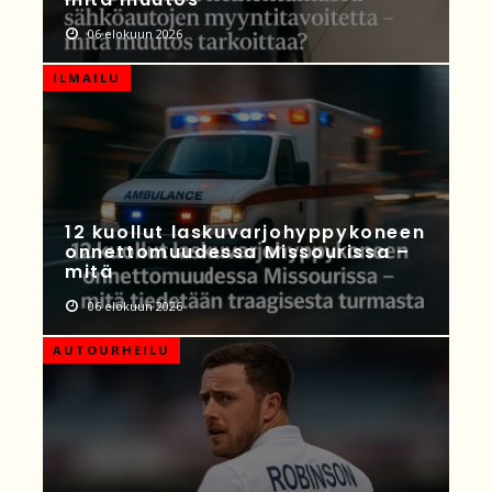
06 elokuun 2026
ILMAILU
12 kuollut laskuvarjohyppykoneen
onnettomuudessa Missourissa –
mitä
06 elokuun 2026
AUTOURHEILU