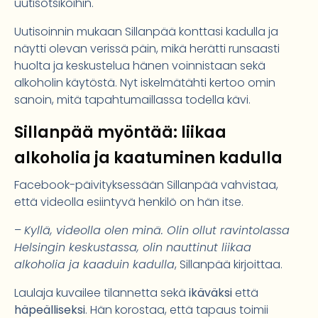
uutisotsikoihin.
Uutisoinnin mukaan Sillanpää konttasi kadulla ja
näytti olevan verissä päin, mikä herätti runsaasti
huolta ja keskustelua hänen voinnistaan sekä
alkoholin käytöstä. Nyt iskelmätähti kertoo omin
sanoin, mitä tapahtumaillassa todella kävi.
Sillanpää myöntää: liikaa
alkoholia ja kaatuminen kadulla
Facebook-päivityksessään Sillanpää vahvistaa,
että videolla esiintyvä henkilö on hän itse.
–
Kyllä, videolla olen minä. Olin ollut ravintolassa
Helsingin keskustassa, olin nauttinut liikaa
alkoholia ja kaaduin kadulla
, Sillanpää kirjoittaa.
Laulaja kuvailee tilannetta sekä
ikäväksi
että
häpeälliseksi
. Hän korostaa, että tapaus toimii