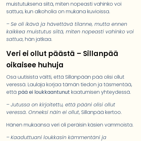
muistutuksena siitä, miten nopeasti vahinko voi
sattua, kun alkoholia on mukana kuvioissa.
–
Se oli ikävä ja hävettävä tilanne, mutta ennen
kaikkea muistutus siitä, miten nopeasti vahinko voi
sattua
, hän jatkaa.
Veri ei ollut päästä – Sillanpää
oikaisee huhuja
Osa uutisista väitti, että Sillanpään pää olisi ollut
veressä. Laulaja korjaa tämän tiedon ja täsmentää,
että
pää ei loukkaantunut
kaatumisen yhteydessä.
–
Jutussa on kirjoitettu, että pääni olisi ollut
veressä. Onneksi näin ei ollut
, Sillanpää kertoo.
Hänen mukaansa veri oli peräisin käsien vammoista.
–
Kaaduttuani loukkasin kämmentäni ja