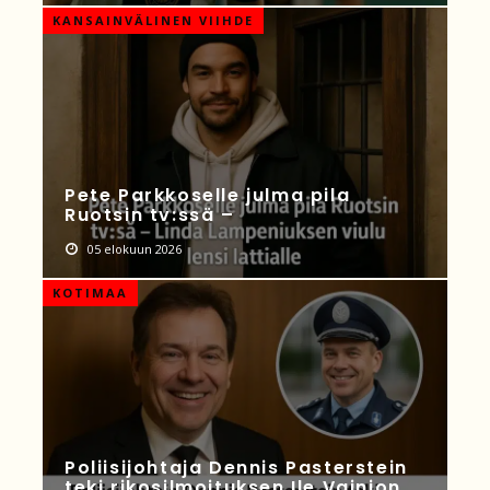
KANSAINVÄLINEN VIIHDE
Pete Parkkoselle julma pila
Ruotsin tv:ssä –
05 elokuun 2026
KOTIMAA
Poliisijohtaja Dennis Pasterstein
teki rikosilmoituksen Ile Vainion