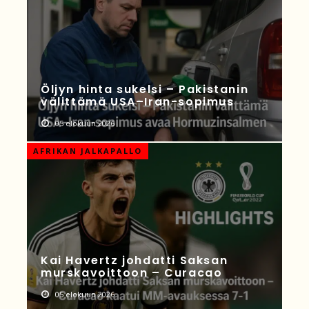
Öljyn hinta sukelsi – Pakistanin
välittämä USA–Iran-sopimus
05 elokuun 2026
AFRIKAN JALKAPALLO
Kai Havertz johdatti Saksan
murskavoittoon – Curacao
05 elokuun 2026