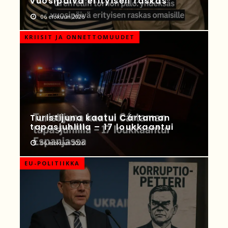
vuosipäivä erityisen raskas
06 elokuun 2026
KRIISIT JA ONNETTOMUUDET
Turistijuna kaatui Cártaman
tapasjuhlilla – 17 loukkaantui
06 elokuun 2026
EU-POLITIIKKA