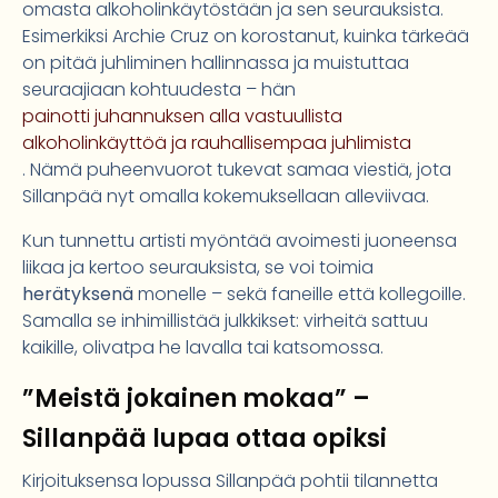
omasta alkoholinkäytöstään ja sen seurauksista.
Esimerkiksi Archie Cruz on korostanut, kuinka tärkeää
on pitää juhliminen hallinnassa ja muistuttaa
seuraajiaan kohtuudesta – hän
painotti juhannuksen alla vastuullista
alkoholinkäyttöä ja rauhallisempaa juhlimista
. Nämä puheenvuorot tukevat samaa viestiä, jota
Sillanpää nyt omalla kokemuksellaan alleviivaa.
Kun tunnettu artisti myöntää avoimesti juoneensa
liikaa ja kertoo seurauksista, se voi toimia
herätyksenä
monelle – sekä faneille että kollegoille.
Samalla se inhimillistää julkkikset: virheitä sattuu
kaikille, olivatpa he lavalla tai katsomossa.
”Meistä jokainen mokaa” –
Sillanpää lupaa ottaa opiksi
Kirjoituksensa lopussa Sillanpää pohtii tilannetta