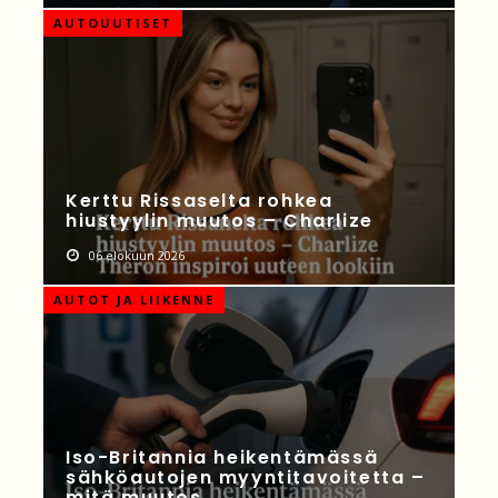
AUTOUUTISET
Kerttu Rissaselta rohkea
hiustyylin muutos – Charlize
06 elokuun 2026
AUTOT JA LIIKENNE
Iso-Britannia heikentämässä
sähköautojen myyntitavoitetta –
mitä muutos