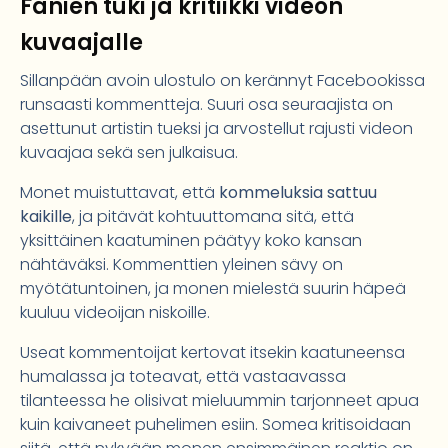
Fanien tuki ja kritiikki videon
kuvaajalle
Sillanpään avoin ulostulo on kerännyt Facebookissa
runsaasti kommentteja. Suuri osa seuraajista on
asettunut artistin tueksi ja arvostellut rajusti videon
kuvaajaa sekä sen julkaisua.
Monet muistuttavat, että
kommeluksia sattuu
kaikille
, ja pitävät kohtuuttomana sitä, että
yksittäinen kaatuminen päätyy koko kansan
nähtäväksi. Kommenttien yleinen sävy on
myötätuntoinen, ja monen mielestä suurin häpeä
kuuluu videoijan niskoille.
Useat kommentoijat kertovat itsekin kaatuneensa
humalassa ja toteavat, että vastaavassa
tilanteessa he olisivat mieluummin tarjonneet apua
kuin kaivaneet puhelimen esiin. Somea kritisoidaan