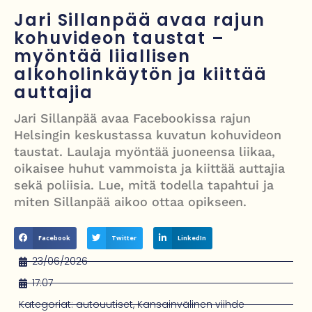
välienselvittely PTV Gymillä tallentui videolle
Jari Sillanpää avaa rajun
kohuvideon taustat –
Iso-Britannia heikentämässä sähköautojen myyntitavoitetta – mitä
myöntää liiallisen
muutos tarkoittaa?
alkoholinkäytön ja kiittää
12 kuollut laskuvarjohyppykoneen onnettomuudessa Missourissa –
auttajia
mitä tiedetään traagisesta turmasta
Jari Sillanpää avaa Facebookissa rajun
Helsingin keskustassa kuvatun kohuvideon
Öljyn hinta sukelsi – Pakistanin välittämä USA–Iran-sopimus avaa
taustat. Laulaja myöntää juoneensa liikaa,
Hormuzinsalmen
oikaisee huhut vammoista ja kiittää auttajia
sekä poliisia. Lue, mitä todella tapahtui ja
miten Sillanpää aikoo ottaa opikseen.
Facebook
Twitter
LinkedIn
23/06/2026
17:07
Kategoriat:
autouutiset
,
Kansainvälinen viihde