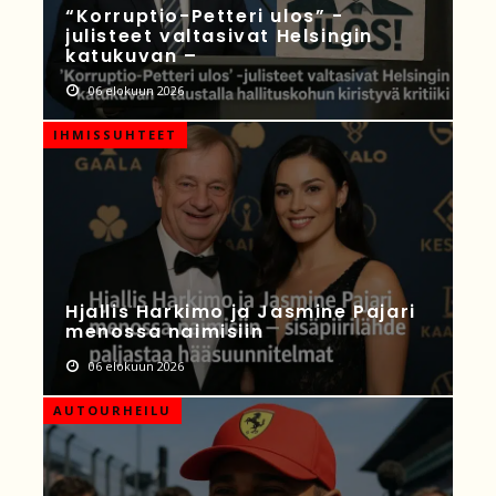
“Korruptio-Petteri ulos” -
julisteet valtasivat Helsingin
katukuvan –
06 elokuun 2026
IHMISSUHTEET
Hjallis Harkimo ja Jasmine Pajari
menossa naimisiin
06 elokuun 2026
AUTOURHEILU