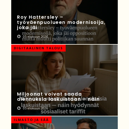
Roy Hattersley –
työväenpuolueen modernisoija,
joka jäi
05 elokuun 2026
DIGITAALINEN TALOUS
Miljoonat voivat saada
alennuksia laskuistaan – näin
05 elokuun 2026
ILMASTO JA SÄÄ