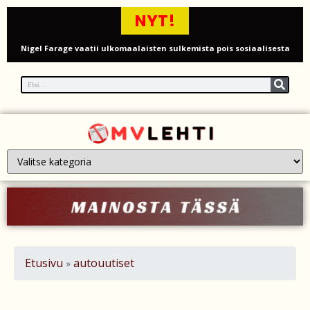
NYT!
Nigel Farage vaatii ulkomaalaisten sulkemista pois sosiaalisesta
asuntotuotannosta
Painumat sillan lähellä pysäyttivät junaliikenteen Gatwickin
lentoasemalle
Justin Trudeau puolustautuu kritiikiltä – valitsi Katy Perryn
esiintymisen Kanadan MM-avauksen sijaan
Grenfellin tornon palo: yhdeksäs vuosipäivä erityisen raskas omaisille
Turistijuna kaatui Cártaman tapasjuhlilla – 17 loukkaantui Espanjassa
Työläistaustainen kansanedustaja avaa 30-vuotisen taistelunsa
Etusivu
autouutiset
»
kuukautisterveyden ja endometrioosin hoidon puolesta
PT Vatanen antoi porttikiellon Juhana Tegelbergille – tiukka