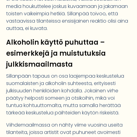
media houkuttelee joskus kuvaamaan ja jakamaan
toisten vaikeimpia hetkiä. Sillanpää toivoo, että
vastaavissa tilanteissa ensisijainen reaktio olisi aina
auttaa, ei kuvata.
Alkoholin käyttö puhuttaa –
esimerkkejä ja muistutuksia
julkkismaailmasta
Sillanpään tapaus on osa laajempaa keskustelua
suomalaisten ja alkoholin suhteesta, erityisesti
julkisuuden henkilöiden kohdalla. Jokainen virhe
päätyy helposti someen ja otsikoihin, mikä voi
tuntua kohtuuttomalta, mutta samalla herättää
tärkeää keskustelua päihteiden käytön riskeistä.
Viihdemaailmassa on nähty viime vuosina useita
tilanteita, joissa artistit ovat puhuneet avoimesti