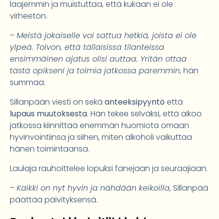
laajemmin ja muistuttaa, että kukaan ei ole
virheetön.
–
Meistä jokaiselle voi sattua hetkiä, joista ei ole
ylpeä. Toivon, että tällaisissa tilanteissa
ensimmäinen ajatus olisi auttaa. Yritän ottaa
tästä opikseni ja toimia jatkossa paremmin
, hän
summaa.
Sillanpään viesti on sekä
anteeksipyyntö
että
lupaus muutoksesta
. Hän tekee selväksi, että aikoo
jatkossa kiinnittää enemmän huomiota omaan
hyvinvointiinsa ja siihen, miten alkoholi vaikuttaa
hänen toimintaansa.
Laulaja rauhoittelee lopuksi fanejaan ja seuraajiaan.
–
Kaikki on nyt hyvin ja nähdään keikoilla
, Sillanpää
päättää päivityksensä.