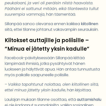
peukaloani, ja veri oli peräisin niistä haavoista.
Päähäni ei sattunut mitään, eikä tilanteesta tullut
suurempia vammoja
, hän täsmentää.
Sillanpää sanoo olevansa ennen kaikkea
kiitollinen
siitä, ettei tilanne johtanut vakavampiin seurauksiin.
Kiitokset auttajille ja poliisille –
”Minua ei jätetty yksin kadulle”
Facebook-päivityksessään Sillanpää kiittää
lämpimästi ihmisiä, jotka pysähtyivät hänen
luokseen ja hälyttivät apua. Hän antaa tunnustusta
myös paikalle saapuneelle poliisille.
–
Vaikka tapahtunut nolottaa, olen kiitollinen siitä,
ettei minua jätetty yksin kadulle
, hän kirjoittaa.
Laulajan mukaan tilanne osoittaa, että
auttamishalu
ei ole kadonnut suomalaisilta, vaikka sosiaalinen