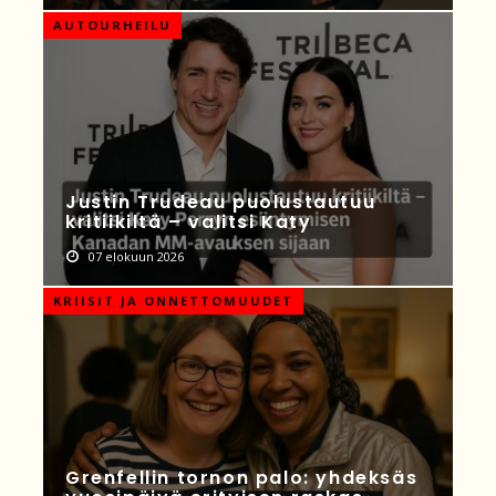
AUTOURHEILU
Justin Trudeau puolustautuu
kritiikiltä – valitsi Katy
07 elokuun 2026
KRIISIT JA ONNETTOMUUDET
Grenfellin tornon palo: yhdeksäs