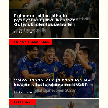
Painumat sillan lähellä
pysäyttivät junaliikenteen
Gatwickin lentoasemalle
07 elokuun 2026
AFRIKAN JALKAPALLO
Voiko Japani olla jalkapallon MM-
kisojen yllättäjähevonen 2026?
07 elokuun 2026
FESTIVAALIT