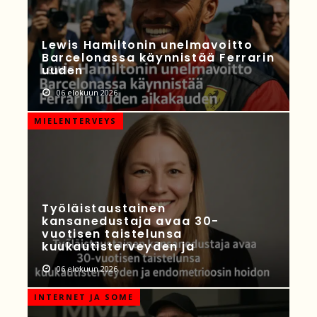
Lewis Hamiltonin unelmavoitto
Barcelonassa käynnistää Ferrarin
uuden
06 elokuun 2026
MIELENTERVEYS
Työläistaustainen
kansanedustaja avaa 30-
vuotisen taistelunsa
kuukautisterveyden ja
06 elokuun 2026
INTERNET JA SOME