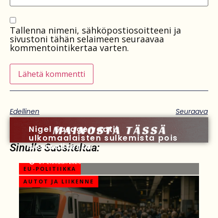
Tallenna nimeni, sähköpostiosoitteeni ja
sivustoni tähän selaimeen seuraavaa
kommentointikertaa varten.
Edellinen
Seuraava
Nigel Farage vaatii
ulkomaalaisten sulkemista pois
sosiaalisesta
Sinulle Suositeltua:
07 elokuun 2026
EU-POLITIIKKA
AUTOT JA LIIKENNE