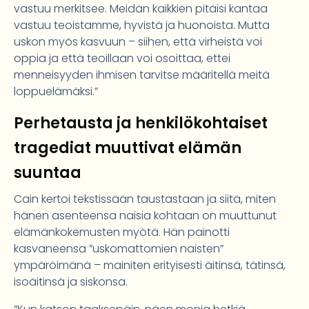
vastuu merkitsee. Meidän kaikkien pitäisi kantaa
vastuu teoistamme, hyvistä ja huonoista. Mutta
uskon myös kasvuun – siihen, että virheistä voi
oppia ja että teoillaan voi osoittaa, ettei
menneisyyden ihmisen tarvitse määritellä meitä
loppuelämäksi.”
Perhetausta ja henkilökohtaiset
tragediat muuttivat elämän
suuntaa
Cain kertoi tekstissään taustastaan ja siitä, miten
hänen asenteensa naisia kohtaan on muuttunut
elämänkokemusten myötä. Hän painotti
kasvaneensa ”uskomattomien naisten”
ympäröimänä – mainiten erityisesti äitinsä, tätinsä,
isoäitinsä ja siskonsa.