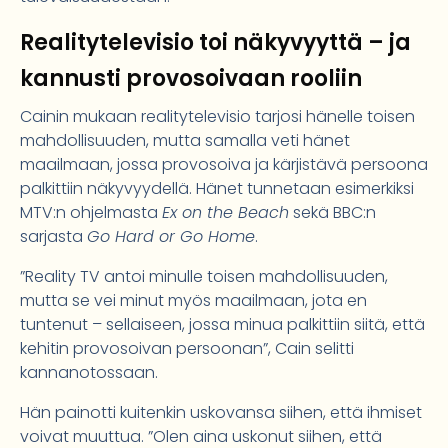
Realitytelevisio toi näkyvyyttä – ja
kannusti provosoivaan rooliin
Cainin mukaan realitytelevisio tarjosi hänelle toisen
mahdollisuuden, mutta samalla veti hänet
maailmaan, jossa provosoiva ja kärjistävä persoona
palkittiin näkyvyydellä. Hänet tunnetaan esimerkiksi
MTV:n ohjelmasta
Ex on the Beach
sekä BBC:n
sarjasta
Go Hard or Go Home
.
”Reality TV antoi minulle toisen mahdollisuuden,
mutta se vei minut myös maailmaan, jota en
tuntenut – sellaiseen, jossa minua palkittiin siitä, että
kehitin provosoivan persoonan”, Cain selitti
kannanotossaan.
Hän painotti kuitenkin uskovansa siihen, että ihmiset
voivat muuttua. ”Olen aina uskonut siihen, että