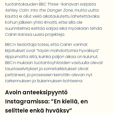
tuotantokauden BBC Three -kanavan sarjasta
Ashley Cain: Into the Danger Zone
, mutta uutta
kautta ei ollut vielä aikataulutettu lähetettäväksi.
Kohun jälkeen yhtiö ilmoitti, ettei sillä ole
suunnitelmia esittää sarjaa eikä myöskään tehdä
Cainin kanssa uusia projekteja.
BBC:n tiedottaja totesi, että Cainin vanhat
kirjoitukset ovat ”täysin mahdottomia hyväksyä”
riippumatta siitä, kuinka paljon aikaa on kulunut.
BBC:n mukaan tuotantoyhtiöiden vastuulla olevat
taustaselvitykset ja sometarkistukset olivat
pettäneet, ja prosessien kerrottiin olevan nyt
tarkennuksen ja tiukennuksen kohteena.
Avoin anteeksipyyntö
Instagramissa: ”En kiellä, en
selittele enkä hyväksy”