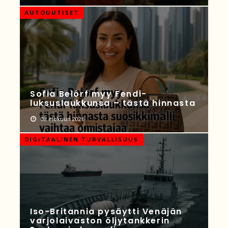
AUTOUUTISET
Sofia Belórf myy Fendi-
luksuslaukkunsa – tästä hinnasta
08 elokuun 2026
DIGITAALINEN TURVALLISUUS
Iso-Britannia pysäytti Venäjän
varjolaivaston öljytankkerin