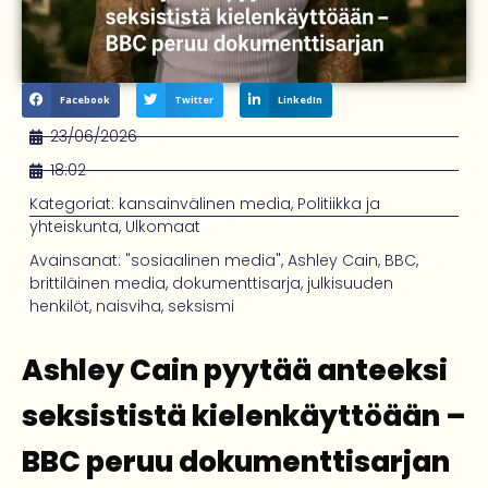
Facebook
Twitter
LinkedIn
23/06/2026
18:02
Kategoriat:
kansainvälinen media
,
Politiikka ja
yhteiskunta
,
Ulkomaat
Avainsanat:
"sosiaalinen media"
,
Ashley Cain
,
BBC
,
brittiläinen media
,
dokumenttisarja
,
julkisuuden
henkilöt
,
naisviha
,
seksismi
Ashley Cain pyytää anteeksi
seksististä kielenkäyttöään –
BBC peruu dokumenttisarjan