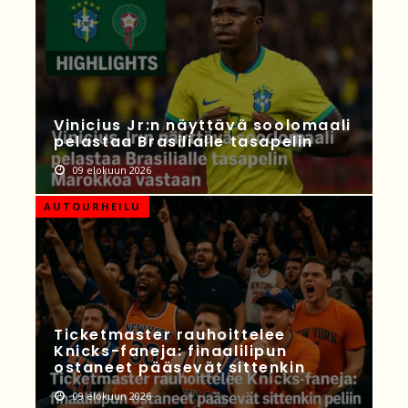
Vinicius Jr:n näyttävä soolomaali
pelastaa Brasilialle tasapelin
09 elokuun 2026
AUTOURHEILU
Ticketmaster rauhoittelee
Knicks-faneja: finaalilipun
ostaneet pääsevät sittenkin
09 elokuun 2026