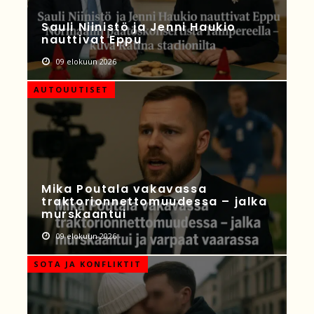
Sauli Niinistö ja Jenni Haukio
nauttivat Eppu
09 elokuun 2026
AUTOUUTISET
Mika Poutala vakavassa
traktorionnettomuudessa – jalka
murskaantui
09 elokuun 2026
SOTA JA KONFLIKTIT