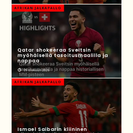
AFRIKAN JALKAPALLO
Qatar shokeeraa Sveitsin
myöhäisellä tasoitusmaalilla ja
nappaa
09 elokuun 2026
AFRIKAN JALKAPALLO
Ismael Saibarin kliininen