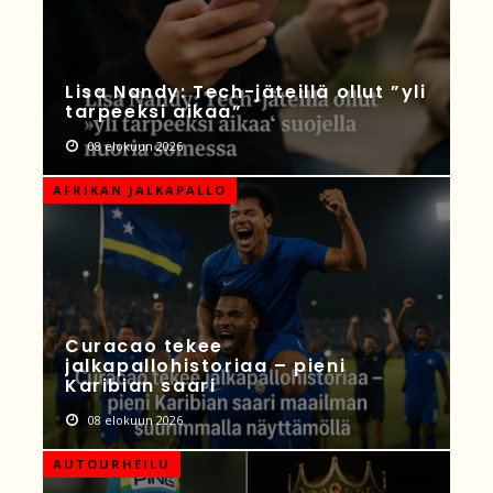
Lisa Nandy: Tech-jäteillä ollut ”yli
tarpeeksi aikaa”
08 elokuun 2026
AFRIKAN JALKAPALLO
Curacao tekee
jalkapallohistoriaa – pieni
Karibian saari
08 elokuun 2026
AUTOURHEILU