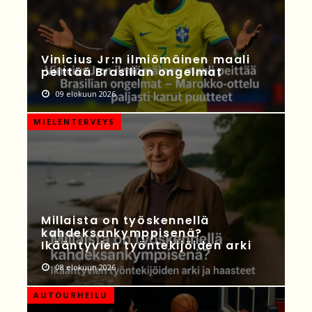
Vinicius Jr:n ilmiömäinen maali
peittää Brasilian ongelmat
09 elokuun 2026
MIELENTERVEYS
Millaista on työskennellä
kahdeksankymppisenä?
Ikääntyvien työntekijöiden arki
08 elokuun 2026
AUTOURHEILU