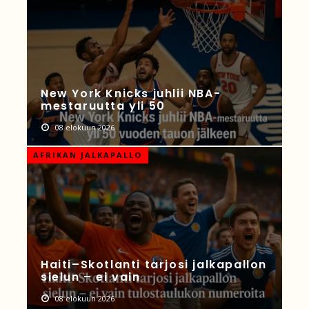
New York Knicks juhlii NBA-
mestaruutta yli 50
08 elokuun 2026
AFRIKAN JALKAPALLO
Haiti–Skotlanti tarjosi jalkapallon
sielun – ei vain
08 elokuun 2026