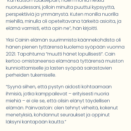
”Kun katson taaksepäin, näen monia hetkiä
nuoruudessani, jolloin minulta puuttui kypsyyttä,
perspektiiviä ja ymmärrystä. Kuten monilla nuorilla
miehillä, minulla oli opeteltavana tärkeitä asioita, ja
elämä varmisti, että opin ne”, hän kirjoitti.
Yksi Cainin elämän suurimmista käännekohdista oli
hänen pienen tyttärensä kuolema syöpään vuonna
2021. Tapahtuma ”muutti hänet lopullisesti”. Cain
kertoo omistaneensa elämänsä tyttärensä muiston
kunnioittamiselle ja lasten syöpää sairastavien
perheiden tukemiselle.
”Syynä siihen, että pystyn aidosti kohtaamaan
ihmisiä, jotka kamppailevat – erityisesti nuoria
miehiä – ei ole se, että olisin elänyt täydellisen
elämän. Päinvastoin: olen tehnyt virheitä, kokenut
menetyksiä, kohdannut seuraukset ja oppinut
läksyni kantapään kautta.”