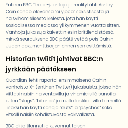
Entinen BBC Three -juontaja ja realitytähti Ashley
Cain sanoo olevansa ”ei ylpeä” seksistisestä ja
naisvihamielisestä kielestä, jota hän käytti
sosiaalisessa mediassa yli kymmenen vuotta sitten.
Vanhoja julkaisuja kaivettiin esiin brittilehdistössä,
minkä seurauksena BBC päätti vetää pois Cainin
uuden dokumenttisarjan ennen sen esittämistä.
Historian twiitit johtivat BBC:n
jyrkkään päätökseen
Guardian-lehti raportoi ensimmäisenä Cainin
vanhoista X- (entinen Twitter) julkaisuista, joissa hän
viittasi naisiin halventavilla ja vihamielisillä sanoilla,
kuten ”slags”, ”bitches” ja muilla loukkaavilla termeillä.
Lisäksi hän käytti sanoja ”sluts” ja ”psychos” sekä
vitsaili naisiin kohdistuvasta väkivallasta.
BBC oli jo tilannut ja kuvannut toisen