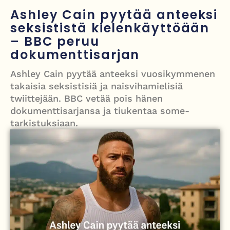
työntekijöiden arki ja haasteet
Ashley Cain pyytää anteeksi
Iso-Britannia pysäytti Venäjän varjolaivaston öljytankkerin Englannin
seksististä kielenkäyttöään
– BBC peruu
kanaalissa – isku Putinin sotakassaan
dokumenttisarjan
Mies syytteessä, kun auto rysäytti läpi keilahallin seinän Derbyshiressä
Ashley Cain pyytää anteeksi vuosikymmenen
New Yorkin NBA-mestaruusjuhlat riistäytyivät käsistä – teini ammuttiin
takaisia seksistisiä ja naisvihamielisiä
ja busseja sytytettiin tuleen Manhattanilla
twiittejään. BBC vetää pois hänen
dokumenttisarjansa ja tiukentaa some-
Kimi ja Minttu Räikkönen juhlivat 10-vuotishääpäiväänsä – näin F1-
tarkistuksiaan.
tähti muisti rakastaan