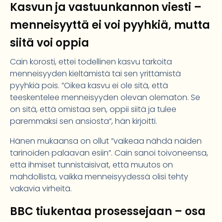
Kasvun ja vastuunkannon viesti –
menneisyyttä ei voi pyyhkiä, mutta
siitä voi oppia
Cain korosti, ettei todellinen kasvu tarkoita
menneisyyden kieltämistä tai sen yrittämistä
pyyhkiä pois. ”Oikea kasvu ei ole sitä, että
teeskentelee menneisyyden olevan olematon. Se
on sitä, että omistaa sen, oppii siitä ja tulee
paremmaksi sen ansiosta”, hän kirjoitti.
Hänen mukaansa on ollut ”vaikeaa nähdä näiden
tarinoiden palaavan esiin”. Cain sanoi toivoneensa,
että ihmiset tunnistaisivat, että muutos on
mahdollista, vaikka menneisyydessä olisi tehty
vakavia virheitä.
BBC tiukentaa prosessejaan – osa