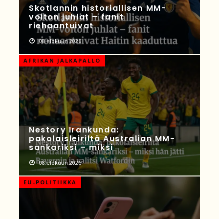
Skotlannin historiallisen MM-
voiton juhlat – fanit
riehaantuivat
08 elokuun 2026
AFRIKAN JALKAPALLO
Nestory Irankunda:
pakolaisleiriltä Australian MM-
sankariksi – miksi
08 elokuun 2026
EU-POLITIIKKA