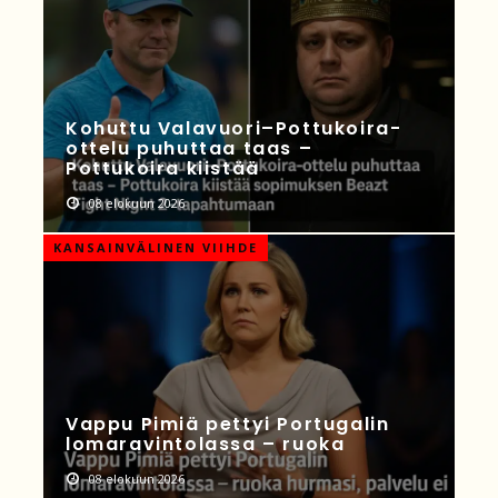
Kohuttu Valavuori–Pottukoira-
ottelu puhuttaa taas –
Pottukoira kiistää
08 elokuun 2026
KANSAINVÄLINEN VIIHDE
Vappu Pimiä pettyi Portugalin
lomaravintolassa – ruoka
08 elokuun 2026