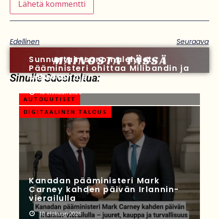
Edellinen
Seuraava
Sunnuntain sanomalehdet:
Pääministeri ohittaa Milibandin ja
sähköautojen
Sinulle Suositeltua:
10 elokuun 2026
AUTOUUTISET
DIGITAALINEN TALOUS
Kanadan pääministeri Mark
Carney kahden päivän Irlannin-
vierailulla
10 elokuun 2026