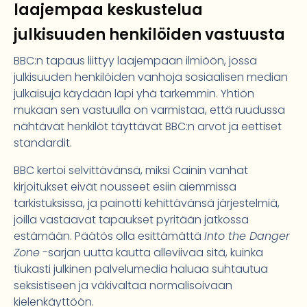
laajempaa keskustelua
julkisuuden henkilöiden vastuusta
BBC:n tapaus liittyy laajempaan ilmiöön, jossa
julkisuuden henkilöiden vanhoja sosiaalisen median
julkaisuja käydään läpi yhä tarkemmin. Yhtiön
mukaan sen vastuulla on varmistaa, että ruudussa
nähtävät henkilöt täyttävät BBC:n arvot ja eettiset
standardit.
BBC kertoi selvittävänsä, miksi Cainin vanhat
kirjoitukset eivät nousseet esiin aiemmissa
tarkistuksissa, ja painotti kehittävänsä järjestelmiä,
joilla vastaavat tapaukset pyritään jatkossa
estämään. Päätös olla esittämättä
Into the Danger
Zone
-sarjan uutta kautta alleviivaa sitä, kuinka
tiukasti julkinen palvelumedia haluaa suhtautua
seksistiseen ja väkivaltaa normalisoivaan
kielenkäyttöön.