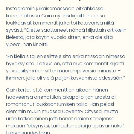
Instagramiin julkaisemassaan pitkähkössä
kannanotossa Cain myönsi kirjoittaneensa
loukkaavat kommentit ja kertoi katuvansa niitä
syvästi. ”Olette saattaneet nähdä hiljattain artikkelin
kielestä, jota käytin vuosia sitten, enkä ole siitä
ylpeä”, hän kirjoitti.
”En kiellä sitä, en selittele sitä enkä missään nimessä
hyväksy sitä. Totuus on, että nuo kommentit kirjoitti
yli vuosikymmen sitten nuorempi versio minusta –
ihminen, jolla oli vielä paljon kasvamista edessään.”
Cain kertoi, että kommenttien aikaan hänen
haaveensa ammattilaisjalkapalloilijan urasta oli
romahtanut loukkaantumisen takia. Hän pelasi
aiemmin muun muassa Coventry Cityssä, mutta
uran katkeaminen jätti hänet omien sanojensa
mukaan ”eksynyksi, turhautuneeksi ja epävarmaksi”
tulevaisuudestaan.