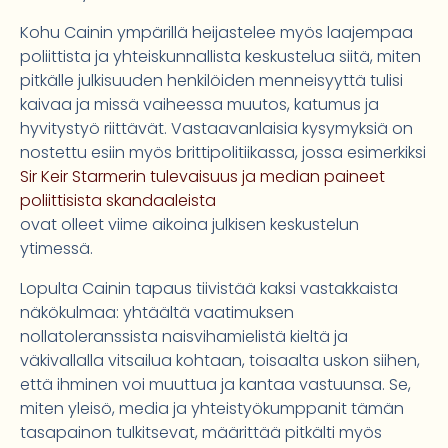
Kohu Cainin ympärillä heijastelee myös laajempaa
poliittista ja yhteiskunnallista keskustelua siitä, miten
pitkälle julkisuuden henkilöiden menneisyyttä tulisi
kaivaa ja missä vaiheessa muutos, katumus ja
hyvitystyö riittävät. Vastaavanlaisia kysymyksiä on
nostettu esiin myös brittipolitiikassa, jossa esimerkiksi
Sir Keir Starmerin tulevaisuus ja median paineet
poliittisista skandaaleista
ovat olleet viime aikoina julkisen keskustelun
ytimessä.
Lopulta Cainin tapaus tiivistää kaksi vastakkaista
näkökulmaa: yhtäältä vaatimuksen
nollatoleranssista naisvihamielistä kieltä ja
väkivallalla vitsailua kohtaan, toisaalta uskon siihen,
että ihminen voi muuttua ja kantaa vastuunsa. Se,
miten yleisö, media ja yhteistyökumppanit tämän
tasapainon tulkitsevat, määrittää pitkälti myös