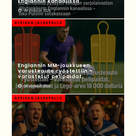
Englannin kanaalissa
08 elokuun 2026
AFRIKAN JALKAPALLO
Englannin MM-joukkueen
varusteauto ryöstettiin –
varastetut pelipaidat,
08 elokuun 2026
AFRIKAN JALKAPALLO